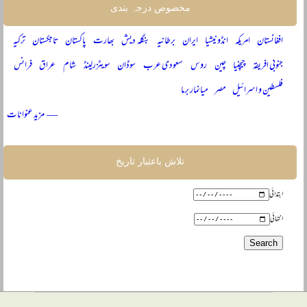
مخصوص درجہ بندی
افغانستان
امریکہ
انڈونیشیا
ایران
برطانیہ
بنگلہ دیش
بھارت
پاکستان
تاجکستان
ترکیہ
جنوبی افریقہ
چیچنیا
چین
روس
سعودی عرب
سوڈان
سویٹزرلینڈ
شام
عراق
فرانس
فلسطین و اسرائیل
مصر
میانمار برما
— مزید عنوانات
تلاش باعتبار تاریخ
ابتدائی
انتہائی