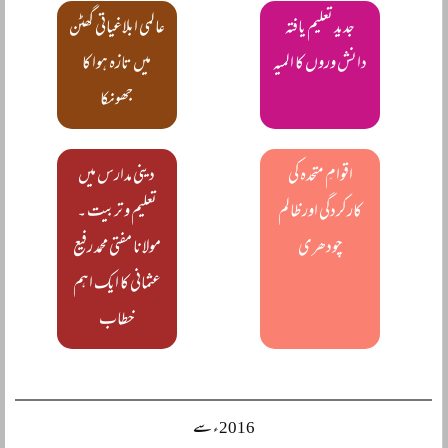
جدید تعلیم یافتہ
عالمی ابلاغیاتی گھٹن
دانش وروں کا المیہ
میں تازہ ہوا کا
جھونکا
اقوامِ متحدہ کی
دینی مدارس میں
کارکردگی اور ظالم
تعلیم و تربیت ۔
چودھری
مولانا مفتی محمد رفیع
عثمانی کا ایک اہم
خطاب
2016ء سے