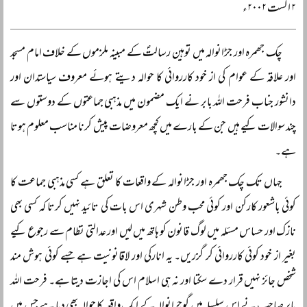
۲ اگست ۲۰۰۲ء
چک جھمرہ اور جڑانوالہ میں توہین رسالتؐ کے مبینہ ملزموں کے خلاف امام مسجد
اور علاقہ کے عوام کی از خود کارروائی کا حوالہ دیتے ہوئے معروف سیاستدان اور
دانشور جناب فرحت اللہ بابر نے ایک مضمون میں مذہبی جماعتوں کے دوستوں سے
چند سوالات کیے ہیں جن کے بارے میں کچھ معروضات پیش کرنا مناسب معلوم ہوتا
ہے۔
جہاں تک چک جھمرہ اور جڑانوالہ کے واقعات کا تعلق ہے کسی مذہبی جماعت کا
کوئی باشعور کارکن اور کوئی محب وطن شہری اس بات کی تائید نہیں کرتا کہ کسی بھی
نازک اور حساس مسئلہ میں لوگ قانون کو ہاتھ میں لیں اور عدالتی نظام سے رجوع کیے
بغیر از خود کوئی کارروائی کر گزریں۔ یہ انارکی اور لاقانونیت ہے جسے کوئی ہوش مند
شخص جائز نہیں قرار دے سکتا اور نہ ہی اسلام اس کی اجازت دیتا ہے۔ فرحت اللہ