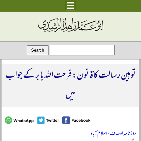
توہین رسالت کا قانون: فرحت اللہ بابر کے جواب
میں
روزنامہ اوصاف، اسلام آباد