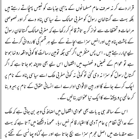
قرار دے کر نہ صرف عام مسلمانوں کے مذہبی جذبات کو ٹھیس پہنچاتے رہتے ہیں
بلکہ بہت سے گستاخانِ رسولؐ کو مغربی ممالک نے سیاسی پناہ دے کر اور خصوصی
مراعات و تحفظات سے نواز کر یہ تاثر قائم کر رکھا ہے کہ مغربی ممالک گستاخانِ رسولؐ
کے پشت پناہ ہیں اور انہیں سزا سے بچانے کے لیے ہر قسم کی کارروائی کرنے کے
لیے تیار رہتے ہیں۔ اس پس منظر میں اگر کسی جگہ توہین رسالتؐ کا کوئی واقعہ رونما ہوتا
ہے تو عوام کے غیض و غضب میں اشتعال اس لیے بھی دوچند ہو جاتا ہے کہ اگر
گستاخِ رسولؐ کو سزا نہ دی گئی تو کوئی نہ کوئی مغربی ملک اسے سیاسی پناہ کے نام پر
اچک کر لے جائے گا اور بین الاقوامی ادارے اسے انسانی حقوق کے نام پر ہیرو بنا
کر عالمی پروپیگنڈے کا ایک نیا عنوان بنا لیں گے۔
اس کے ساتھ ہی یہ بات بھی عوامی اشتعال میں اضافہ کی وجہ بن جاتی ہے کہ ملک
کے عدالتی نظام پر عام آدمی کا اعتبار قائم نہیں رہا۔ عموماً دیکھنے میں آتا ہے کہ بہت
سے مقدمات میں اصل مجرم سزا سے بچ جاتا ہے اور بے گناہ پھانسی کے تختے پر