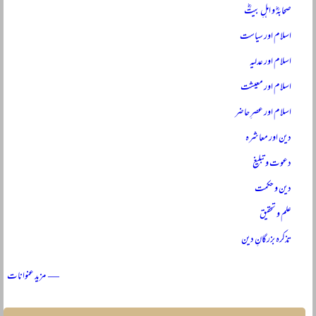
صحابہؓ و اہلِ بیتؓ
اسلام اور سیاست
اسلام اور عدلیہ
اسلام اور معیشت
اسلام اور عصرِ حاضر
دین اور معاشرہ
دعوت و تبلیغ
دین و حکمت
علم و تحقیق
تذکرہ بزرگانِ دین
— مزید عنوانات