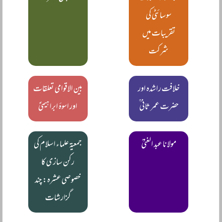
سوسائٹی کی
تقریبات میں
شرکت
خلافت راشدہ اور
بین الاقوامی تعلقات
حضرت عمر ثانی ؒ
اور اسوۂ ابراہیمیؑ
مولانا عبد الغنیؒ
جمعیۃ علماء اسلام کی
رکن سازی کا
خصوصی عشرہ: چند
گزارشات