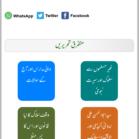
متفرق تحریریں
غیر مسلموں سے
دینی مدارس اور آج
سلوک اور سیرت
کے سوالات
نبویؐ
سید ابوالحسن علی
وقف املاک کا نیا
ندویؒ اکیڈمی اور
قانون اور اس کا
الاقتصاد اسلامک
پس منظر