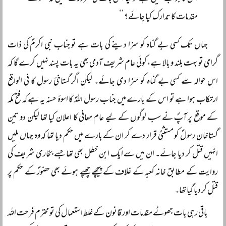
مقدمات کا تدارک کیا جائے؟‘‘
جہاں تک کسی بے گناہ کو سزا دینے کی بات ہے تو جناب نبی اکرمؐ کی ذات
گرامی تو بہت بلند و بالا ہے، کوئی عام شریف آدمی بھی یہ بات پسند نہیں کرے گا کہ
اس حوالہ سے کسی بے گناہ کو سزا دی جائے۔ لیکن اگر گستاخیٔ رسول کا فی الواقع
ارتکاب ہوا ہے تو اس کے بارے میں جناب رسول اللہؐ کا اسوۂ حسنہ یہ ہے کہ فتح مکہ
کے موقع پر آپؐ نے سب لوگوں کے لیے عام معافی کا اعلان کیا تھا لیکن دو تین
گستاخانِ رسولؐ کو مستثنیٰ قرار دے کر ان کے بارے میں حکم دیا تھا کہ وہ جہاں ملیں
انہیں قتل کر دیا جائے۔ ان میں سے ایک ابن خطل بھی تھا جسے بخاری شریف کی
روایت کے مطابق خانہ کعبہ کے غلاف کے پیچھے چھپے ہوئے بھی حضورؐ کے حکم پر
قتل کر دیا گیا تھا۔
باقی رہی بات جھوٹے مقدمات اور قانون کے غلط استعمال کی تو محترم فرحت اللہ