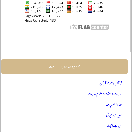
عمومی درجہ بندی
قرآن / علومِ قرآن
حدیث و سنت / علومِ حدیث
فقہ / اصولِ فقہ
سیرتِ نبویؐ
سیرتِ انبیاءؑ