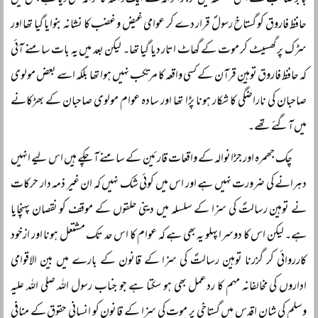
بابر صاحب نے اس سلسلہ میں گوجرانوالہ کے ایک واقعہ کا حوالہ بھی دیا ہے جس میں
حافظ فاروق کو گستاخ رسولؐ قرار دے کر عوامی غیض و غضب کا نشانہ بنوایا گیا تھا اور
سڑک پر گھسیٹ کر موت کے گھاٹ اتار دیا گیا تھا۔ لیکن بعد میں یہ بات سامنے آئی
کہ حافظ فاروق توہینِ قرآن کے کسی واقعہ کا مرتکب نہیں ہوا تھا بلکہ اسے بعض مولوی
صاحبان کی ناراضگی کا شکار ہونا پڑا تھا اور سادہ عوام مولوی صاحبان کے بھڑکانے
میں آگئے تھے۔
چک جھمرہ اور جڑانوالہ کے واقعات قارئین کے سامنے آ چکے ہیں اس لیے انہیں
دہرانے کی ضرورت نہیں ہے اور اس میں کوئی شک نہیں کہ ان غیر ذمہ دار حرکات
نے توہین رسالتؐ کی سزا کے سلسلہ میں دینی حلقوں کے موقف کو نقصان پہنچایا
ہے۔ لیکن اس کا دوسرا پہلو یہ بھی ہے کہ عوام کا اس حد تک مشتعل ہونا اور ازخود
کارروائی کر گزرنا توہین رسالتؐ کی سزا کے قانون کے بارے میں بین الاقوامی
اداروں کی مخالفانہ مہم کا ردعمل بھی ہو سکتا ہے جو جناب رسول اللہ صلی اللہ علیہ
وسلم کی شانِ اقدس میں گستاخی پر موت کی سزا کے قانون کو انسانی حقوق کے منافی