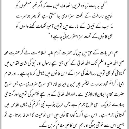
’’کیا یہ بات زیادہ قرین انصاف نہیں ہے کہ اگر غیر مسلموں کو
توہین رسالتؐ کے تحت سزا دی جا سکتی ہے تو پھر دوسرے
مذاہب کے نبیوںؑ کے بارے میں توہین آمیز کلمات کہنے والوں کو
بھی قانون کے تحت سزا مقرر ہونی چاہیے؟‘‘
ہم اس بات کے حق میں ہیں کہ حضرت آدم علیہ السلام سے لے کر حضرت محمد
صلی اللہ علیہ وسلم تک اللہ تعالیٰ کے کسی بھی سچے رسول اور نبی کی شان اقدس میں
گستاخی کو بھی توہین رسالتؐ کی سزا کے اس قانون میں شامل کرنا چاہیے۔ اور تمام
انبیاء کرامؐ خود ہمارے پیغمبر ہیں جن پر ایمان لانا اسی طرح ضروری ہے جس طرح
حضرت محمدؐ پر ایمان لانا لازمی ہے۔ اور اللہ تعالیٰ کے ہر سچے پیغمبر کی توہین اور گستاخی
ہمارے نزدیک اسی طرح جرم ہے جس طرح جناب نبی اکرمؐ کی شان اقدس میں
گستاخی جرم ہے۔ اس لیے اگر مذکورہ قانون میں اس نوعیت کا اضافہ ہوتا ہے تو
ہمیں اس سے خوشی ہوگی اور ہم اس کا خیر مقدم کریں گے۔