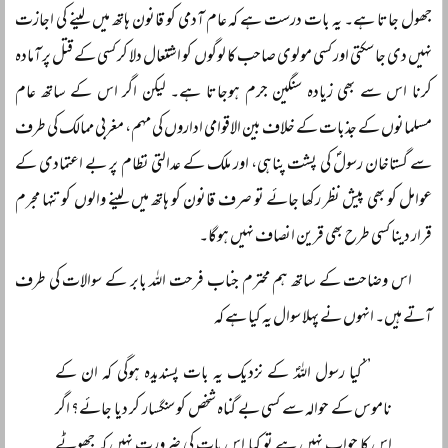
جھول جاتا ہے۔ یہ بات درست ہے کہ عام آدمی کو قانون ہاتھ میں لینے کی اجازت
نہیں دی جا سکتی اور کسی مولوی صاحب کا لوگوں کو اشتعال دلا کر کسی کے قتل پر آمادہ
کرنا اس سے بھی زیادہ سنگین جرم ہوجاتا ہے۔ لیکن اگر اس کے ساتھ عام
مسلمانوں کے جذبات کے خلاف بین الاقوامی اداروں کی مہم، مغربی ممالک کی طرف
سے گستاخان رسولؐ کی پشت پناہی، اور ملک کے عدالتی نظام پر بے اعتمادی کے
عوامل کو بھی پیش نظر رکھا جائے تو صرف قانون کو ہاتھ میں لینے والوں کو تنہا مجرم
قرار دینا کسی طرح بھی قرین انصاف نہیں ہوگا۔
اس وضاحت کے ساتھ ہم محترم جناب فرحت اللہ بابر کے سوالات کی طرف
آتے ہیں۔ انہوں نے پہلا سوال یہ کیا ہے کہ
’’کیا رسول اللہؐ کے نزدیک یہ بات پسندیدہ ہوگی کہ ان کے
ناموس کے حوالہ سے کسی بے گناہ شخص کو سنگسار کر دیا جائے؟ اگر
اس کا جواب نہیں ہے تو کیا اس بات کی ضرورت نہیں کہ جھوٹے