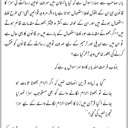
بابر صاحب سے ہمارا سوال ہے کہ کیا پاکستان میں صرف توہین رسالتؐ کی سزا کا
قانون ہی ان کے بقول غلط استعمال ہوتا ہے یا دیگر مروجہ قوانین بھی اسی طرح غلط
استعمال ہوتے ہیں اور ان کے حوالہ سے اکثر و بیشتر جھوٹے مقدمات قائم ہوتے
ہیں؟ اگر جھوٹے مقدمات اور غلط استعمال کے بارے میں ہر قانون کا یہی حال ہے
تو ان میں سے تبدیلی اور ترمیم کے لیے صرف توہین رسالتؐ کے قانون کو منتخب
کرنے کی بطور خاص وجہ آخر کیا ہے؟
جناب فرحت اللہ بابر کا دوسرا سوال یہ ہے کہ
’’کیا یہ زیادہ قرین انصاف نہیں کہ اگر الزام جھوٹا ثابت ہو
جائے تو جھوٹا الزام لگانے والے کو بھی مستوجب سزا ٹھہرایا
جائے؟ کیا قرآن میں زنا کا جھوٹا الزام لگانے والے کے لیے سزا
تجویز نہیں کی گئی؟‘‘