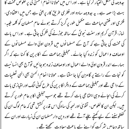
جدوجہد کی شکل اختیار کر گیا ہے۔ اور اس میں مولانا انعام الحسنؒ کی پر خلوص محنت کا
بہت بڑا حصہ ہے۔ یہ جدوجہد سادہ اور فطری طریق کار پر مبنی ہے جس میں اعتقادی،
فکری اور فقہی مباحث سے مکمل طور پر گریز کرتے ہوئے عام مسلمان کو کلمہ طیبہ،
نماز، قرآن کریم اور سنت نبویؐ کے ساتھ جوڑنے کی فکر کی جاتی ہے۔ اور اس بات
کی محنت کی جاتی ہے کہ آج کے مسلمانوں میں قرون اولیٰ والے مسلمانوں کے
اوصاف و اعمال کو زندہ کیا جائے۔ تبلیغی جماعت کے اکابرین کا کہنا ہے کہ اگر
ہمارے اندر قرونِ اولیٰ والے اعمال اور اوصاف زندہ ہو جائیں تو آج بھی انسانیت
کو نجات کے راستے پر گامزن کیا جا سکتا ہے۔ مولانا انعام الحسنؒ بھی انہی تعلیمات
کے داعی تھے اور تبلیغی جماعت کے دیگر اکابرین کی طرح کوئی الگ اور امتیازی بات
کرنے کی بجائے وہی اجتماعی بات کرتے تھے جو سب تبلیغی اکابر عام طور پر کرتے
ہیں۔ لیکن ان کا خلوص، تقویٰ اور لہجہ کی سادگی اس قدر پرکشش تھی کہ عام لوگ ان کی
گفتگو سننے کے لیے کھنچے چلے آتے تھے اور دین دار مسلمان ان کی زیارت اور ان کے
ساتھ دعا میں شرکت کو اپنے لیے باعثِ سعادت سمجھتے تھے۔