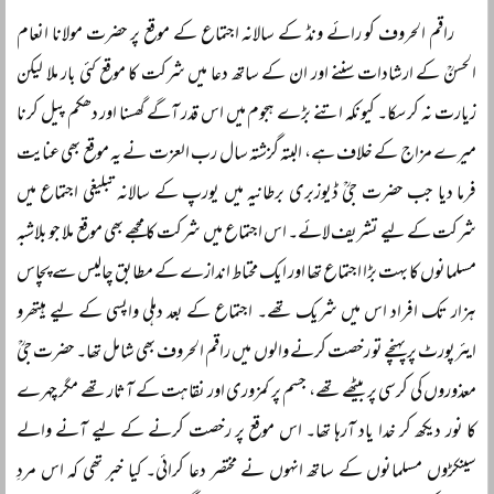
راقم الحروف کو رائے ونڈ کے سالانہ اجتماع کے موقع پر حضرت مولانا انعام
الحسنؒ کے ارشادات سننے اور ان کے ساتھ دعا میں شرکت کا موقع کئی بار ملا لیکن
زیارت نہ کر سکا۔ کیونکہ اتنے بڑے ہجوم میں اس قدر آگے گھسنا اور دھکم پیل کرنا
میرے مزاج کے خلاف ہے، البتہ گزشتہ سال رب العزت نے یہ موقع بھی عنایت
فرما دیا جب حضرت جیؒ ڈیوزبری برطانیہ میں یورپ کے سالانہ تبلیغی اجتماع میں
شرکت کے لیے تشریف لائے۔ اس اجتماع میں شرکت کا مجھے بھی موقع ملا جو بلاشبہ
مسلمانوں کا بہت بڑا اجتماع تھا اور ایک محتاط اندازے کے مطابق چالیس سے پچاس
ہزار تک افراد اس میں شریک تھے۔ اجتماع کے بعد دہلی واپسی کے لیے ہیتھرو
ایئرپورٹ پر پہنچے تو رخصت کرنے والوں میں راقم الحروف بھی شامل تھا۔ حضرت جیؒ
معذوروں کی کرسی پر بیٹھے تھے، جسم پر کمزوری اور نقاہت کے آثار تھے مگر چہرے
کا نور دیکھ کر خدا یاد آرہا تھا۔ اس موقع پر رخصت کرنے کے لیے آنے والے
سینکڑوں مسلمانوں کے ساتھ انہوں نے مختصر دعا کرائی۔ کیا خبر تھی کہ اس مردِ