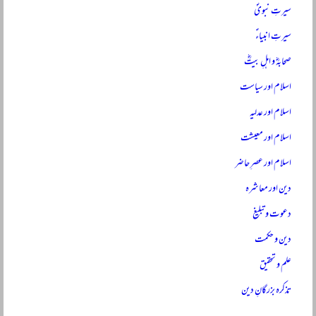
سیرتِ نبویؐ
سیرتِ انبیاءؑ
صحابہؓ و اہلِ بیتؓ
اسلام اور سیاست
اسلام اور عدلیہ
اسلام اور معیشت
اسلام اور عصرِ حاضر
دین اور معاشرہ
دعوت و تبلیغ
دین و حکمت
علم و تحقیق
تذکرہ بزرگانِ دین