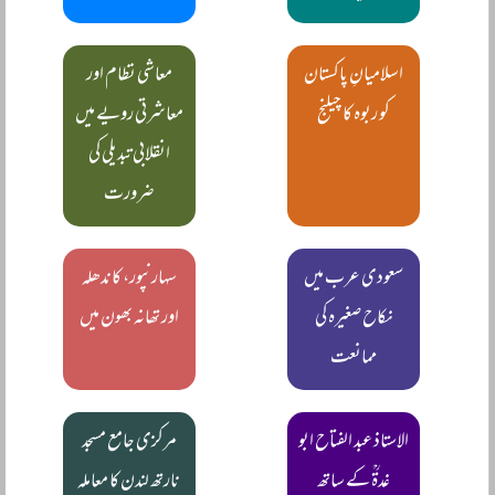
اسلامیانِ پاکستان
معاشی نظام اور
کو ربوہ کا چیلنج
معاشرتی رویے میں
انقلابی تبدیلی کی
ضرورت
سعودی عرب میں
سہارنپور، کاندھلہ
نکاح صغیرہ کی
اور تھانہ بھون میں
ممانعت
الاستاذ عبد الفتاح ابو
مرکزی جامع مسجد
غدۃؒ کے ساتھ
نارتھ لندن کا معاملہ