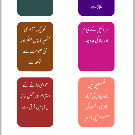
ملاقات
اسرائیل کے قیام
تحریکِ آزادیٔ
اور بقا کی جدوجہد
کشمیر کا پس ِ منظر اور
نئی حکومت سے
توقعات
فلسطین میں
عوامی رائے کے
یہودیوں کی آباد
احترام اور محض خانہ
کاری / قصور کی
پری میں فرق ہے
معصوم بچی کا المیہ