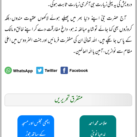
درویش کی یہ پہلی زیارت ہی آخری زیارت ثابت ہوگی۔
آج حضرت جیؒ اپنے دنیا بھر میں پھیلے ہوئے لاکھوں عقیدت مندوں،بلکہ
کروڑوں بھی کہا جائے تو شاید مبالغہ نہ ہو، داغِ مفارقت دے کر اپنے خالق و مالک
کے پاس جا چکے ہیں، اللہ تعالیٰ ان کی مغفرت فرمائیں اور جنت الفردوس میں اعلیٰ
مقام سے نوازیں، آمین یا الٰہ العالمین۔
متفرق تحریریں
علامہ محمد احمد
اچھی مجلس اور مسجد
لدھیانویؒ
کے ساتھ جوڑ