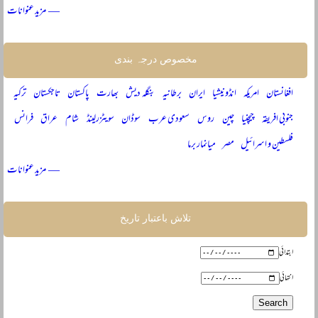
— مزید عنوانات
مخصوص درجہ بندی
افغانستان
امریکہ
انڈونیشیا
ایران
برطانیہ
بنگلہ دیش
بھارت
پاکستان
تاجکستان
ترکیہ
جنوبی افریقہ
چیچنیا
چین
روس
سعودی عرب
سوڈان
سویٹزرلینڈ
شام
عراق
فرانس
فلسطین و اسرائیل
مصر
میانمار برما
— مزید عنوانات
تلاش باعتبار تاریخ
ابتدائی
انتہائی