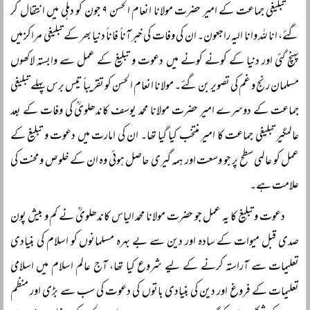
تبلیغی جماعت کے امیر حضرت مولانا انعام الحسن ۹ جون کو دہلی میں انتقال کر
گئے، انا للہ وانا الیہ راجعون۔ ان کی وفات کی خبر آناً فاناً دنیا بھر کے تبلیغی مراکز میں
پہنچ گئی اور دنیا کے کونے کونے میں دعوت و تبلیغ کے عمل سے وابستہ لاکھوں
مسلمان رنج و غم کی تصویر بن گئے۔ مولانا انعام الحسن کو تقریباً تیس برس پہلے تبلیغی
جماعت کے دوسرے امیر حضرت مولانا محمد یوسف کاندھلویؒ کی وفات کے بعد
عالمگیر تبلیغی جماعت کا امیر منتخب کیا گیا تھا۔ ان کی امارت میں دعوت و تبلیغ کے
عمل کو عالمی سطح پر جو وسعت اور ہمہ گیری حاصل ہوئی وہ ان کے خلوص و محنت کی
علامت ہے۔
دعوت و تبلیغ کا یہ عمل جو حضرت مولانا محمد الیاس کاندھلویؒ نے کم و بیش پون
صدی قبل میوات کے سادہ اور دین سے بے بہرہ مسلمانوں کو اسلام کی بنیادی
تعلیمات سے آراستہ کرنے کے لیے شروع کیا تھا، آج عالم اسلام میں اسلامی
تعلیمات کے فروغ اور دین کی بنیادی باتوں کی دعوت کی سب سے بڑی اور منظم