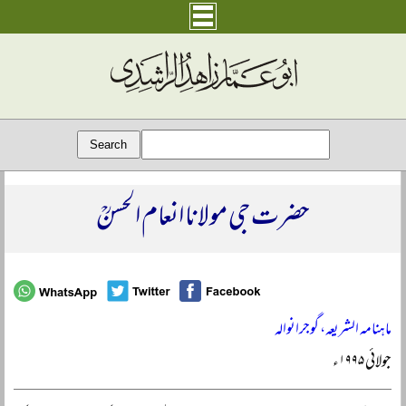
حضرت جی مولانا انعام الحسنؒ
ماہنامہ الشریعہ، گوجرانوالہ
جولائی ۱۹۹۵ء