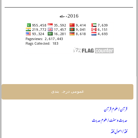
2016ء سے
عمومی درجہ بندی
قرآن / علومِ قرآن
حدیث و سنت / علومِ حدیث
فقہ / اصولِ فقہ