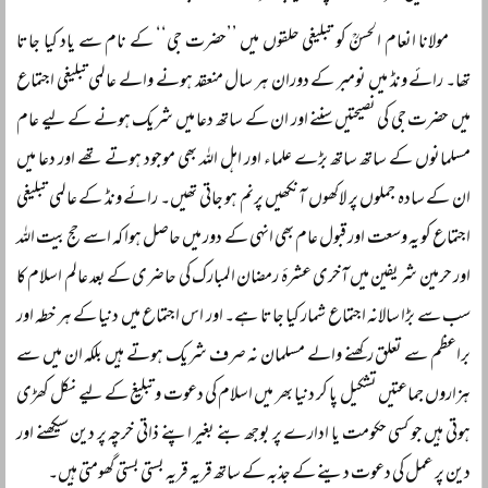
مولانا انعام الحسنؒ کو تبلیغی حلقوں میں ’’حضرت جی‘‘ کے نام سے یاد کیا جاتا
تھا۔ رائے ونڈ میں نومبر کے دوران ہر سال منعقد ہونے والے عالمی تبلیغی اجتماع
میں حضرت جی کی نصیحتیں سننے اور ان کے ساتھ دعا میں شریک ہونے کے لیے عام
مسلمانوں کے ساتھ ساتھ بڑے علماء اور اہل اللہ بھی موجود ہوتے تھے اور دعا میں
ان کے سادہ جملوں پر لاکھوں آنکھیں پرنم ہو جاتی تھیں۔ رائے ونڈ کے عالمی تبلیغی
اجتماع کو یہ وسعت اور قبول عام بھی انہی کے دور میں حاصل ہوا کہ اسے حج بیت اللہ
اور حرمین شریفین میں آخری عشرۂ رمضان المبارک کی حاضری کے بعد عالم اسلام کا
سب سے بڑا سالانہ اجتماع شمار کیا جاتا ہے۔ اور اس اجتماع میں دنیا کے ہر خطہ اور
براعظم سے تعلق رکھنے والے مسلمان نہ صرف شریک ہوتے ہیں بلکہ ان میں سے
ہزاروں جماعتیں تشکیل پا کر دنیا بھر میں اسلام کی دعوت و تبلیغ کے لیے نکل کھڑی
ہوتی ہیں جو کسی حکومت یا ادارے پر بوجھ بنے بغیر اپنے ذاتی خرچہ پر دین سیکھنے اور
دین پر عمل کی دعوت دینے کے جذبہ کے ساتھ قریہ قریہ بستی بستی گھومتی ہیں۔