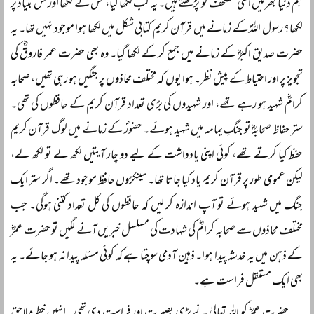
ہم دنیا بھر میں اسی مصحف کو پڑھتے ہیں۔ یہ کب لکھا گیا، کس نے لکھا اور کس بنیاد پر
لکھا؟ رسول اللہؐ کے زمانے میں قرآن کریم کتابی شکل میں لکھا ہوا موجود نہیں تھا۔ یہ
حضرت صدیق اکبرؓ کے زمانے میں جمع کر کے لکھا گیا۔ وہ بھی حضرت عمر فاروقؓ کی
تجویز پر اور احتیاط کے پیش نظر۔ ہوا یوں کہ مختلف محاذوں پر جنگیں ہو رہی تھیں، صحابہ
کرامؓ شہید ہو رہے تھے، اور شہیدوں کی بڑی تعداد قرآن کریم کے حافظوں کی تھی۔
ستر حفاظ صحابہؓ تو جنگِ یمامہ میں شہید ہوئے۔ حضورؐ کے زمانے میں لوگ قرآن کریم
حفظ کیا کرتے تھے، کوئی اپنی یادداشت کے لیے دو چار آیتیں لکھ لے تو لکھ لے،
لیکن عمومی طور پر قرآن کریم یاد کیا جاتا تھا۔ سینکڑوں حافظ موجود تھے۔ اگر ستر ایک
جنگ میں شہید ہوئے تو آپ اندازہ کر لیں کہ حافظوں کی کل تعداد کتنی ہوگی۔ جب
مختلف محاذوں سے صحابہ کرامؓ کی شہادت کی مسلسل خبریں آنے لگیں تو حضرت عمرؓ
کے ذہن میں یہ خدشہ پیدا ہوا۔ ذہین آدمی سوچتا ہے کہ کوئی مسئلہ پیدا نہ ہو جائے۔ یہ
بھی ایک مستقل فراست ہے۔