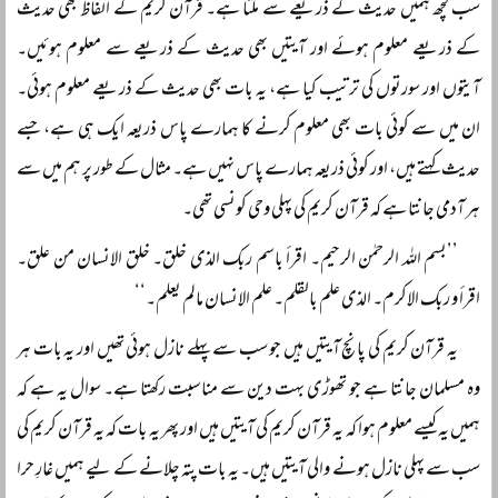
سب کچھ ہمیں حدیث کے ذریعے سے ملتا ہے۔ قرآن کریم کے الفاظ بھی حدیث
کے ذریعے معلوم ہوئے اور آیتیں بھی حدیث کے ذریعے سے معلوم ہوئیں۔
آیتوں اور سورتوں کی ترتیب کیا ہے، یہ بات بھی حدیث کے ذریعے معلوم ہوئی۔
ان میں سے کوئی بات بھی معلوم کرنے کا ہمارے پاس ذریعہ ایک ہی ہے، جسے
حدیث کہتے ہیں، اور کوئی ذریعہ ہمارے پاس نہیں ہے۔ مثال کے طور پر ہم میں سے
ہر آدمی جانتا ہے کہ قرآن کریم کی پہلی وحی کونسی تھی۔
’’بسم اللہ الرحمٰن الرحیم۔ اقرأ باسم ربک الذی خلق۔ خلق الانسان من علق۔
اقرأ و ربک الاکرم۔ الذی علم بالقلم۔ علم الانسان مالم یعلم۔‘‘
یہ قرآن کریم کی پانچ آیتیں ہیں جو سب سے پہلے نازل ہوئی تھیں اور یہ بات ہر
وہ مسلمان جانتا ہے جو تھوڑی بہت دین سے مناسبت رکھتا ہے۔ سوال یہ ہے کہ
ہمیں یہ کیسے معلوم ہوا کہ یہ قرآن کریم کی آیتیں ہیں اور پھر یہ بات کہ یہ قرآن کریم کی
سب سے پہلی نازل ہونے والی آیتیں ہیں۔ یہ بات پتہ چلانے کے لیے ہمیں غارِ حرا