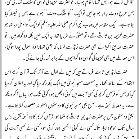
تلاش کرتے ہو، بس تمہارا کام ہوگیا۔ تو حضرت خزیمہؓ کی گواہی کاسٹنگ شمار کی گئی،
جس طرح ووٹ برابر ہو جائیں تو ایک ’’کاسٹنگ ووٹ‘‘ ہوتا ہے جس پر فیصلہ کیا
جاتا ہے۔ ایک مقدمہ میں جناب نبی اکرم صلی اللہ علیہ وسلم کو ایک گواہ مل رہا تھا جو
حضرت خزیمہ بن ثابتؓ تھے، تو حضورؓ نے فرمایا تھا، یہ ایک نہیں بلکہ دو گواہ ہیں۔ تو
حضرت صدیق اکبرؓ نے بھی حضرت زیدؓ سے فرمایا کہ بھئی تمہارا وہ اصول پورا ہوگیا،
اس معاملے میں بھی خزیمہؓ کی گواہی دو گواہیوں کے برابر شمار کی جائے گی۔
حضرت زیدؓ بن ثابت فرماتے ہیں کہ میں نے اول سے آخر تک قرآن کریم اس
اہتمام کے ساتھ لکھا۔ یہ مصحف مسجد نبویؐ میں ایک جگہ رکھ دیا گیا اور یہ اعلان کر دیا
گیا کہ جس کو قرآن کریم کی کسی آیت میں کوئی الجھن ہو، کوئی شک ہو، یہاں آکر دیکھ
لے، یہ مصدقہ نسخہ ہے۔ آج بھی مسجد نبوی کا وہ ستون استوانۂ مصحف کہلاتا ہے۔
یعنی وہ ستون جس پر حضرت زید بن ثابتؓ کا لکھا ہوا قرآن کریم کا وہ نسخہ تقریباً‌ دس
سال تک موجود رہا، تاکہ کسی نے کوئی الجھن دور کرنی ہو، کسی نے کسی آیت کی