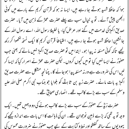
حضرت عمرؓ کو اللہ تعالیٰ نے بڑی بصیرت اور فراست دی تھی۔ انہیں خطرہ لاحق
ہوا کہ حافظ شہید ہوتے جا رہے ہیں، ایسا نہ ہو کہ قرآن کریم کے بارے میں کوئی
الجھن پیش آئے۔ تو یہ خیال سب سے پہلے حضرت عمرؓ کے ذہن میں آیا۔ حضرت
صدیق اکبرؓ کی خدمت میں گئے اور عرض کیا، یا خلیفۃ رسول اللہ، اے رسول اللہ کے
جانشین! حافظ شہید ہوتے جا رہے ہیں، احتیاطاً‌ قرآن کریم کا ایک نسخہ لکھوا کر رکھ
لیجیے تاکہ کوئی مسئلہ نہ پیدا ہو۔ ابتدا میں تو حضرت صدیق اکبرؓ نہیں مانے کہ بھئی جب
حضورؐ نے ایسا نہیں کیا تو میں کیوں کروں۔ لیکن حضرت عمرؓ نے اصرار کیا کہ ایسا کر
لیں اس کی ضرورت ہے ورنہ مسئلہ پیدا ہو جائے گا۔ چنانچہ مشکل سے حضرت صدیق
اکبرؓ یہ بات مانے۔ حضرت زید بن ثابتؓ کو بلوایا جو جناب نبی اکرم صلی اللہ علیہ
وسلم کے سب سے بڑے کاتب تھے۔ انصاری صحابیؓ تھے۔
حضرت زیدؓ کے حضورؐ کے سب سے بڑے کاتب ہونے کی دو وجہیں تھیں۔ ایک
وجہ تو یہ تھی کہ بڑے ذہین نوجوان تھے۔ ان کی ذہانت کا اس بات سے اندازہ کیجیے کہ
یہودیوں کے ساتھ گفتگو اور خط و کتابت کے لیے جب حضورؐ نے ضرورت محسوس کی