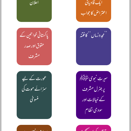
ایک قادیانی
اعلان
اعتراض کا جواب
’’مجدد زماں‘‘ کا فتنہ
پاکستانی خواتین کے
حقوق اور صدر
مشرف
سیرتِ نبوی ﷺ
عورت کے لیے
پر جنرل مشرف
سزائے موت کی
کے خیالات اور
منسوخی
سودی نظام