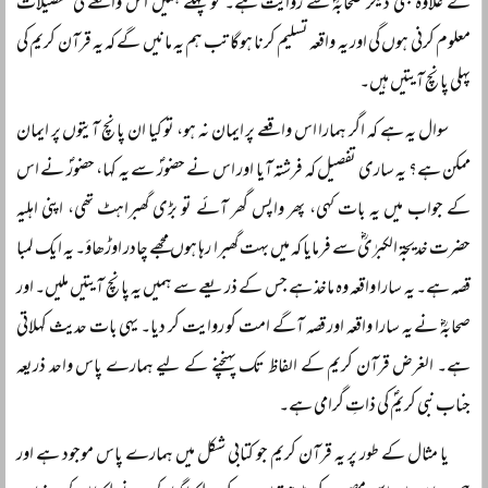
کے علاوہ بھی دیگر صحابہؓ سے روایت ہے۔ تو پہلے ہمیں اس واقعے کی تفصیلات
معلوم کرنی ہوں گی اور یہ واقعہ تسلیم کرنا ہوگا تب ہم یہ مانیں گے کہ یہ قرآن کریم کی
پہلی پانچ آیتیں ہیں۔
سوال یہ ہے کہ اگر ہمارا اس واقعے پر ایمان نہ ہو، تو کیا ان پانچ آیتوں پر ایمان
ممکن ہے؟ یہ ساری تفصیل کہ فرشتہ آیا اور اس نے حضورؐ سے یہ کہا، حضورؐ نے اس
کے جواب میں یہ بات کہی، پھر واپس گھر آئے تو بڑی گھبراہٹ تھی، اپنی اہلیہ
حضرت خدیجۃ الکبرٰیؓ سے فرمایا کہ میں بہت گھبرا رہا ہوں مجھے چادر اوڑھاؤ۔ یہ ایک لمبا
قصہ ہے۔ یہ سارا واقعہ وہ ماخذ ہے جس کے ذریعے سے ہمیں یہ پانچ آیتیں ملیں۔ اور
صحابہؓ نے یہ سارا واقعہ اور قصہ آگے امت کو روایت کر دیا۔ یہی بات حدیث کہلاتی
ہے۔ الغرض قرآن کریم کے الفاظ تک پہنچنے کے لیے ہمارے پاس واحد ذریعہ
جناب نبی کریمؐ کی ذاتِ گرامی ہے۔
یا مثال کے طور پر یہ قرآن کریم جو کتابی شکل میں ہمارے پاس موجود ہے اور