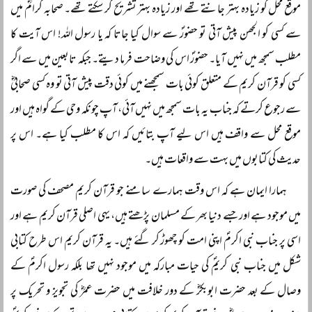
موقع محل کو زیادہ بہتر جانتے تھے اور زیادہ بہتر تشریح کر سکتے تھے۔ صحابہ کرامؓ میں
سے کسی کو الجھن پیش آتی تو حضورؐ سے سوال کیا جاتا کہ یا رسول اللہ! اس آیت کا
مطلب سمجھ میں نہیں آیا۔ حضورؐ اس کی وضاحت فرما دیتے۔ جبکہ تابعین میں سے اگر
کسی کو قرآن کریم کے متعلق کوئی بات سمجھنے میں کوئی دقت پیش آتی تو وہ کسی صحابیؓ
سے رجوع کرتے کہ جناب یہ بات سمجھ میں نہیں آئی، آپ چونکہ وحی کے گواہ ہیں اور
موقع محل سے واقف ہیں اس لیے آپ بتائیں کہ اس کا مطلب کیا ہے۔ اس پر
حدیث کی کتابوں میں بہت سے واقعات ہیں۔
ہمارا ایمان ہے کہ اس وقت ہمارے سامنے جو قرآن کریم مصحف کی صورت
میں موجود ہے اور جسے دنیا بھر کے مسلمان پڑھتے ہیں، یہی اصلی قرآن کریم ہے اور
اسی پر جناب نبی اکرمؐ اپنی امت کو چھوڑ کر گئے ہیں۔ یہ قرآن کریم اس طرح کتابی
شکل میں جناب نبی کریمؐ کی حیات مبارکہ میں موجود نہیں تھا بلکہ رسول اکرمؐ کے
وصال کے بعد حضرت ابوبکرؓ کے دور خلافت میں حضرت عمرؓ کی تجویز و تحریک پر