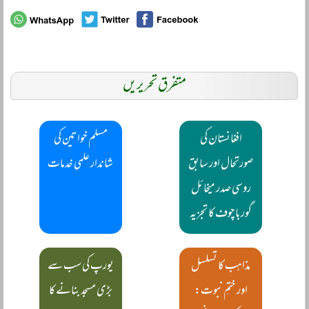
متفرق تحریریں
افغانستان کی
مسلم خواتین کی
صورتحال اور سابق
شاندار علمی خدمات
روسی صدر میخائل
گورباچوف کا تجزیہ
مذاہب کا تسلسل
یورپ کی سب سے
اور ختمِ نبوت:
بڑی مسجد بنانے کا