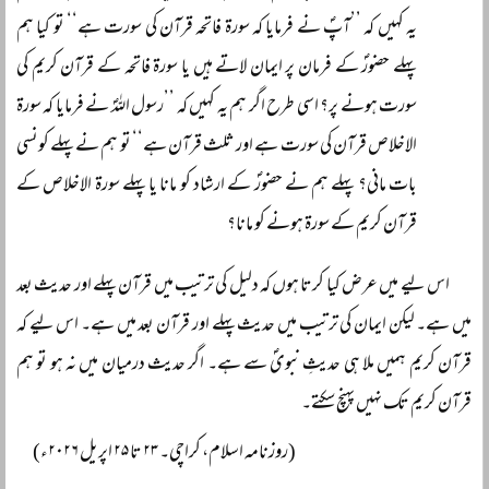
یہ کہیں کہ ’’آپؐ نے فرمایا کہ سورۃ فاتحہ قرآن کی سورت ہے‘‘ تو کیا ہم
پہلے حضورؐ کے فرمان پر ایمان لاتے ہیں یا سورۃ فاتحہ کے قرآن کریم کی
سورت ہونے پر؟ اسی طرح اگر ہم یہ کہیں کہ ’’رسول اللہؐ نے فرمایا کہ سورۃ
الاخلاص قرآن کی سورت ہے اور ثلث قرآن ہے‘‘ تو ہم نے پہلے کونسی
بات مانی؟ پہلے ہم نے حضورؐ کے ارشاد کو مانا یا پہلے سورۃ الاخلاص کے
قرآن کریم کے سورۃ ہونے کو مانا؟
اس لیے میں عرض کیا کرتا ہوں کہ دلیل کی ترتیب میں قرآن پہلے اور حدیث بعد
میں ہے۔ لیکن ایمان کی ترتیب میں حدیث پہلے اور قرآن بعد میں ہے۔ اس لیے کہ
قرآن کریم ہمیں ملا ہی حدیثِ نبویؐ سے ہے۔ اگر حدیث درمیان میں نہ ہو تو ہم
قرآن کریم تک نہیں پہنچ سکتے۔
(روزنامہ اسلام، کراچی۔ ۲۳ تا ۲۵ اپریل ۲۰۲۶ء)