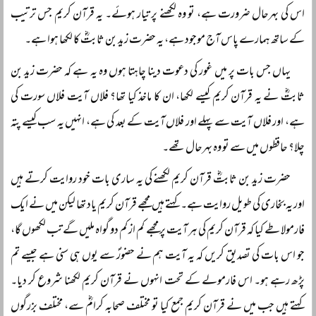
اس کی بہرحال ضرورت ہے، تو وہ لکھنے پر تیار ہوئے۔ یہ قرآن کریم جس ترتیب
کے ساتھ ہمارے پاس آج موجود ہے، یہ حضرت زید بن ثابتؓ کا لکھا ہوا ہے۔
یہاں جس بات پر میں غور کی دعوت دینا چاہتا ہوں وہ یہ ہے کہ حضرت زید بن
ثابتؓ نے یہ قرآن کریم کیسے لکھا، ان کا ماخذ کیا تھا؟ فلاں آیت فلاں سورت کی
ہے، اور فلاں آیت سے پہلے اور فلاں آیت کے بعد کی ہے، انہیں یہ سب کیسے پتہ
چلا؟ حافظوں میں سے تو وہ بہرحال تھے۔
حضرت زید بن ثابتؓ قرآن کریم لکھنے کی یہ ساری بات خود روایت کرتے ہیں
اور یہ بخاری کی طویل روایت ہے۔ کہتے ہیں مجھے قرآن کریم یاد تھا لیکن میں نے ایک
فارمولا طے کیا کہ قرآن کریم کی ہر آیت پر مجھے کم از کم دو گواہ ملیں گے تب لکھوں گا،
جو اس بات کی تصدیق کریں کہ یہ آیت ہم نے حضورؐ سے یوں ہی سنی ہے جیسے تم
پڑھ رہے ہو۔ اس فارمولے کے تحت انہوں نے قرآن کریم لکھنا شروع کر دیا۔
کہتے ہیں جب میں نے قرآن کریم جمع کیا تو مختلف صحابہ کرامؓ سے، مختلف بزرگوں