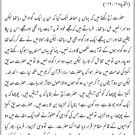
(التوبۃ ۱۲۸، ۱۲۹)
حضرت زیدؓ کہتے ہیں کہ یہاں پر معاملہ اٹک گیا کہ ان پر ایک گواہ مل رہا تھا لیکن
دوسرا نہیں مل رہا تھا۔ فرماتے ہیں کہ مجھے خود تو یہ آیت یاد تھی اور مجھے اس پر پکا
یقین تھا اور اس پر مجھے ایک اور گواہ بھی مل رہا تھا، لیکن فارمولا میں نے طے کر رکھا تھا
کہ دو گواہ ہوں گے تو آیت لکھوں گا ورنہ نہیں۔ چنانچہ یہاں مسئلہ پیدا ہوگیا۔ کہتے ہیں
دو چار دن تو میں تلاش کرتا رہا، لیکن جب دوسرا گواہ نہیں ملا تو میں حضرت صدیق
اکبرؓ کی خدمت میں حاضر ہوا کہ یاحضرت! سارا قرآن کریم میں لکھ لیا ہے، الحمد للہ۔
لیکن ان دو آیتوں پر آ کر میرا یہ دو گواہوں والا اصول متاثر ہو رہا ہے۔ حضرت صدیق
اکبرؓ نے پوچھا کہ کونسی آیتیں ہیں، حضرت زیدؓ نے بتایا کہ یہ آیتیں ہیں۔ پوچھا کہ یہ
ایک گواہ جو ملا ہے، وہ کون ہے؟ بتایا کہ خزیمہؓ بن ثابت ہیں۔ حضرت صدیق اکبرؓ
نے پوچھا، یہ وہ خزیمہ تو نہیں ہے جس کی گواہی کو حضورؐ نے خود ایک مقدمے میں دو
گواہیوں کے قائم مقام قرار دیا تھا؟ کہا حضرت، ہے تو وہی خزیمہؓ۔ فرمایا، پھر کیا