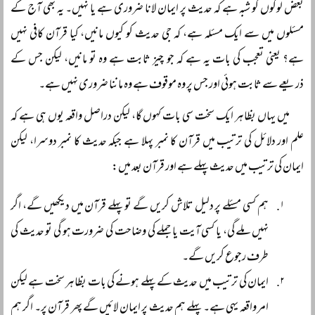
بعض لوگوں کو شبہ ہے کہ حدیث پر ایمان لانا ضروری ہے یا نہیں۔ یہ بھی آج کے
مسئلوں میں سے ایک مسئلہ ہے، کہ جی حدیث کو کیوں مانیں، کیا قرآن کافی نہیں
ہے؟ یعنی تعجب کی بات یہ ہے کہ جو چیز ثابت ہے وہ تو مانیں، لیکن جس کے
ذریعے سے ثابت ہوئی اور جس پر وہ موقوف ہے وہ ماننا ضروری نہیں ہے۔
میں یہاں بظاہر ایک سخت سی بات کہوں گا، لیکن دراصل واقعہ یوں ہی ہے کہ
علم اور دلائل کی ترتیب میں قرآن کا نمبر پہلا ہے جبکہ حدیث کا نمبر دوسرا، لیکن
ایمان کی ترتیب میں حدیث پہلے ہے اور قرآن بعد میں:
ہم کسی مسئلے پر دلیل تلاش کریں گے تو پہلے قرآن میں دیکھیں گے، اگر
نہیں ملے گی، یا کسی آیت یا جملے کی وضاحت کی ضرورت ہو گی تو حدیث کی
طرف رجوع کریں گے۔
ایمان کی ترتیب میں حدیث کے پہلے ہونے کی بات بظاہر سخت ہے لیکن
امر واقعہ یہی ہے۔ پہلے ہم حدیث پر ایمان لائیں گے پھر قرآن پر۔ اگر ہم