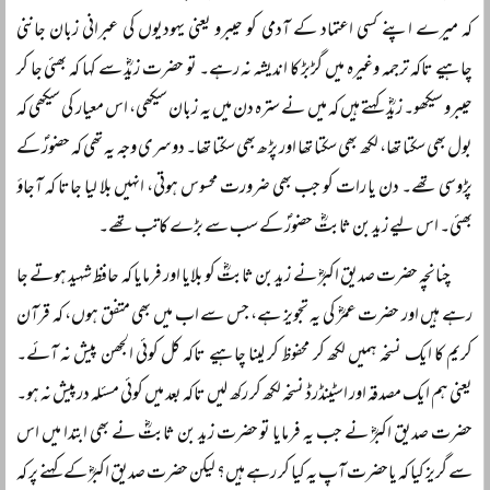
کہ میرے اپنے کسی اعتماد کے آدمی کو حیبرو یعنی یہودیوں کی عبرانی زبان جاننی
چاہیے تاکہ ترجمہ وغیرہ میں گڑبڑ کا اندیشہ نہ رہے۔ تو حضرت زیدؓ سے کہا کہ بھئی جا کر
حیبرو سیکھو۔ زیدؓ کہتے ہیں کہ میں نے سترہ دن میں یہ زبان سیکھی، اس معیار کی سیکھی کہ
بول بھی سکتا تھا، لکھ بھی سکتا تھا اور پڑھ بھی سکتا تھا۔ دوسری وجہ یہ تھی کہ حضورؐ کے
پڑوسی تھے۔ دن یا رات کو جب بھی ضرورت محسوس ہوتی، انہیں بلا لیا جاتا کہ آجاؤ
بھئی۔ اس لیے زید بن ثابتؓ حضورؐ کے سب سے بڑے کاتب تھے۔
چنانچہ حضرت صدیق اکبرؓ نے زید بن ثابتؓ کو بلایا اور فرمایا کہ حافظ شہید ہوتے جا
رہے ہیں اور حضرت عمرؓ کی یہ تجویز ہے، جس سے اب میں بھی متفق ہوں، کہ قرآن
کریم کا ایک نسخہ ہمیں لکھ کر محفوظ کر لینا چاہیے تاکہ کل کوئی الجھن پیش نہ آئے۔
یعنی ہم ایک مصدقہ اور اسٹینڈرڈ نسخہ لکھ کر رکھ لیں تاکہ بعد میں کوئی مسئلہ درپیش نہ ہو۔
حضرت صدیق اکبرؓ نے جب یہ فرمایا تو حضرت زید بن ثابتؓ نے بھی ابتدا میں اس
سے گریز کیا کہ یاحضرت آپ یہ کیا کر رہے ہیں؟ لیکن حضرت صدیق اکبرؓ کے کہنے پر کہ