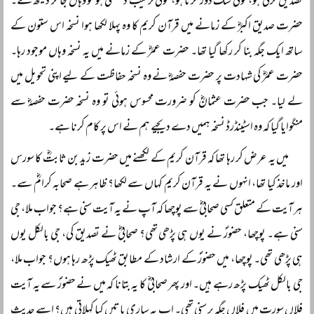
تصدیق کرنی ہو، کوئی شک دور کرنا ہو، کوئی ترتیب دیکھنی ہو تو وہاں جا کر دیکھ لے۔
حضرت صدیق اکبرؓ کے زمانے میں قرآن کریم کا وہ پہلا لکھا ہوا نسخہ اس ستون کے
ساتھ ایک جگہ بنا کر رکھا گیا تھا۔ حضرت عمرؓ کے زمانے میں یہ نسخہ وہاں موجود رہا۔
حضرت عمرؓ کی شہادت پر حضرت حفصہؓ نے وہ نسخہ حفاظت کے لیے اپنی تحویل میں
لے لیا۔ جب حضرت عثمانؓ کو ضرورت محسوس ہوئی تو وہ نسخہ حضرت حفصہؓ سے
منگوایا گیا کہ وہ اسٹینڈرڈ نسخہ ہمیں دے دیجیے ہم نے اس پر کام کرنا ہے۔
میں یہ عرض کر رہا تھا کہ قرآن کریم کے لکھنے میں حضرت زید بن ثابتؓ کا سورس
اور ماخذ کیا تھا، انہوں نے یہ قرآن کریم کہاں سے لکھا؟ ظاہر ہے صحابہ کرامؓ سے۔
ہر آیت کے متعلق کسی صحابیؓ سے پوچھا کہ آپ نے یہ آیت سنی ہے؟ جواب ملا، جی
سنی ہے۔ پوچھا، حضورؐ نے یوں ہی پڑھی تھی؟ صحابیؓ نے تصدیق کی، جی بالکل یوں
ہی پڑھی تھی۔ پوچھا، میں حضورؐ کے ارشاد کے مطابق ٹھیک پڑھ رہا ہوں؟ جواب ملا،
جی بالکل ٹھیک پڑھ رہے ہیں۔ اور پھر صحابیؓ کا یہ بتانا کہ میں نے حضورؐ سے یہ آیت
فلاں سورت میں فلاں جگہ پر سنی تھی۔ اب یہ ساری باتیں کیا کہلاتی ہیں؟ اسے حدیث