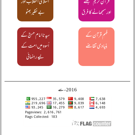
قرآنِ کریم سمجھنے
اسلامی انقلاب اور
اور سمجھانے کا فرق
بے نظیر بھٹو
فہمِ قرآن کے
سیدنا امام حسنؓ کے
بنیادی تقاضے
اُسوہ میں امت کے
لیے رہنمائی
2016ء سے