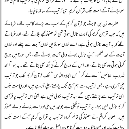
کس نے بتایا؟ اس کا جواب یہ ہے کہ حضورؐ نے قرآن کریم کی یہ ترتیب قائم کی اور
صحابہؓ نے آگے امت تک قرآن کریم اسی ترتیب کے ساتھ پہنچایا۔
حضرت زید بن ثابتؓ جو قرآن کریم کے سب سے بڑے کاتب تھے، فرماتے
ہیں کہ جب قرآن کریم کی آیت نازل ہوتی تھی تو حضورؐ مجھے بلاتے تھے، اور فرماتے
تھے کہ یہ آیت نازل ہوئی ہے، اسے فلاں سورۃ میں فلاں آیت سے پہلے اور فلاں
آیت کے بعد لکھو۔ آپؐ نازل ہونے والی آیت بتاتے تھے، جس سورۃ میں درج
کرنی ہوتی وہ بھی بتاتے، اور اس کے درج کرنے کی جگہ بھی بتاتے تھے۔ یہ جو ’’الحمد
للہ رب العالمین‘‘ سے لے کر ’’من الجنۃ والناس‘‘ تک قرآن کریم تک جو ترتیب
چلی آرہی ہے، جس ترتیب سے ہم آج تک پڑھتے چلے آرہے ہیں، اور قیامت تک
اسی ترتیب سے پڑھتے رہیں گے، یہ ترتیب نزولی نہیں ہے یعنی اس ترتیب پر قرآن
کریم نازل نہیں ہوا۔ یہ ترتیب توقیفی ہے جو بعد میں بنی اور اسے بنانے والے حضورؐ
ہیں۔ صحابہ کرامؓ نے حضورؐ کی قائم کردہ ترتیب پر قرآن کریم آگے امت تک
روایت کیا۔ اور صحابہؓ کا یہ روایت کرنا ہی دراصل حدیث کہلاتا ہے۔