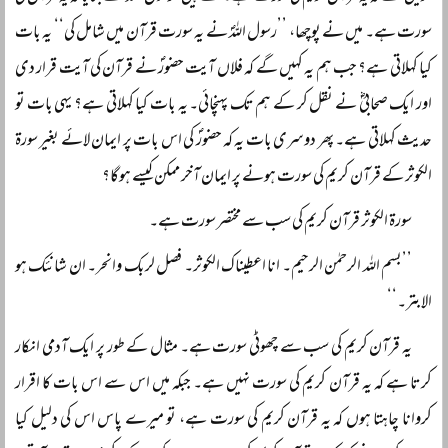
سورت ہے۔ میں نے پوچھا، ’’رسول اللہؐ نے یہ سورت قرآن میں شامل کی‘‘ یہ بات
کیا کہلاتی ہے؟ جب ہم یہ کہیں گے کہ فلاں آیت حضورؐ نے قرآن کی آیت قرار دی
اور ایک صحابیؓ نے نقل کر کے ہم تک پہنچائی۔ یہ بات کیا کہلاتی ہے؟ یہی بات تو
حدیث کہلاتی ہے۔ پھر دوسری بات یہ کہ حضورؐ کی اس بات پر ایمان لائے بغیر سورۃ
الکوثر کے قرآن کریم کی سورت ہونے پر ایمان آخر ممکن کیسے ہوگا؟
سورۃ الکوثر قرآن کریم کی سب سے مختصر سورت ہے۔
’’بسم اللہ الرحمٰن الرحیم۔ انا اعطیناک الکوثر۔ فصل لربک وانحر۔ ان شانئک ہو
الابتر۔‘‘
یہ قرآن کریم کی سب سے چھوٹی سورت ہے۔ مثال کے طور پر ایک آدمی انکار
کرتا ہے کہ یہ قرآن کریم کی سورت نہیں ہے۔ جبکہ میں اس سے اس بات کا اقرار
کروانا چاہتا ہوں کہ یہ قرآن کریم کی سورت ہے، تو میرے پاس اس کی دلیل کیا