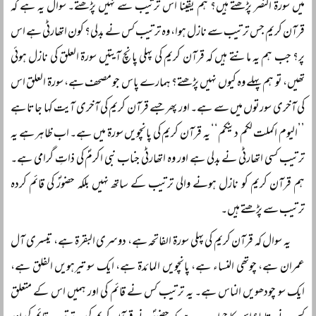
میں سورۃ النصر پڑھتے ہیں؟ ہم یقیناً‌ اس ترتیب سے نہیں پڑھتے۔ سوال یہ ہے کہ
قرآن کریم جس ترتیب سے نازل ہوا، وہ ترتیب کس نے بدلی؟ کون اتھارٹی ہے اس
پر؟ جب ہم یہ مانتے ہیں کہ قرآن کریم کی پہلی پانچ آیتیں سورۃ العلق کی نازل ہوئی
تھیں، تو ہم پہلے وہ کیوں نہیں پڑھتے؟ ہمارے پاس جو مصحف ہے، سورۃ العلق اس
کی آخری سورتوں میں سے ہے۔ اور پھر جسے قرآن کریم کی آخری آیت کہا جاتا ہے
’’الیوم اکملت لکم دینکم‘‘ یہ قرآن کریم کی پانچویں سورۃ میں ہے۔ اب ظاہر ہے یہ
ترتیب کسی اتھارٹی نے بدلی ہے اور وہ اتھارٹی جناب نبی اکرمؐ کی ذاتِ گرامی ہے۔
ہم قرآن کریم کو نازل ہونے والی ترتیب کے ساتھ نہیں بلکہ حضورؐ کی قائم کردہ
ترتیب سے پڑھتے ہیں۔
یہ سوال کہ قرآن کریم کی پہلی سورۃ الفاتحہ ہے، دوسری البقرۃ ہے، تیسری آل
عمران ہے، چوتھی النساء ہے، پانچویں المائدۃ ہے، ایک سو تیرہویں الفلق ہے،
ایک سو چودھویں الناس ہے۔ یہ ترتیب کس نے قائم کی اور ہمیں اس کے متعلق