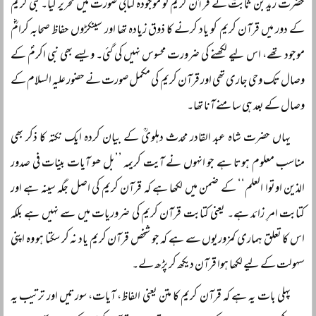
حضرت زید بن ثابتؓ نے قرآن کریم کو موجودہ کتابی صورت میں تحریر کیا۔ نبی کریمؐ
کے دور میں قرآن کریم کو یاد کرنے کا ذوق زیادہ تھا اور سینکڑوں حفاظ صحابہ کرامؓ
موجود تھے، اس لیے لکھنے کی ضرورت محسوس نہیں کی گئی۔ ویسے بھی نبی اکرمؐ کے
وصال تک وحی جاری تھی اور قرآن کریم کی مکمل صورت نے حضور علیہ السلام کے
وصال کے بعد ہی سامنے آنا تھا۔
یہاں حضرت شاہ عبد القادر محدث دہلویؒ کے بیان کردہ ایک نکتہ کا ذکر بھی
مناسب معلوم ہوتا ہے جو انہوں نے آیت کریمہ ’’بل ھو آیات بینات فی صدور
الذین اوتوا العلم‘‘ کے ضمن میں لکھا ہے کہ قرآن کریم کی اصل جگہ سینہ ہے اور
کتابت امرِ زائد ہے۔ یعنی کتابت قرآن کریم کی ضروریات میں سے نہیں ہے بلکہ
اس کا تعلق ہماری کمزوریوں سے ہے کہ جو شخص قرآن کریم یاد نہ کر سکتا ہو وہ اپنی
سہولت کے لیے لکھا ہوا قرآن دیکھ کر پڑھ لے۔
پہلی بات یہ ہے کہ قرآن کریم کا متن یعنی الفاظ، آیات، سورتیں اور ترتیب یہ