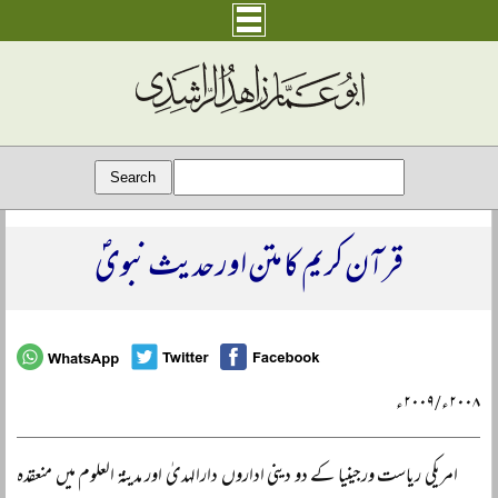
قرآن کریم کا متن اور حدیث نبویؐ
۲۰۰۸ء/۲۰۰۹ء
امریکی ریاست ورجینیا کے دو دینی اداروں دارالہدیٰ اور مدینۃ العلوم میں منعقدہ