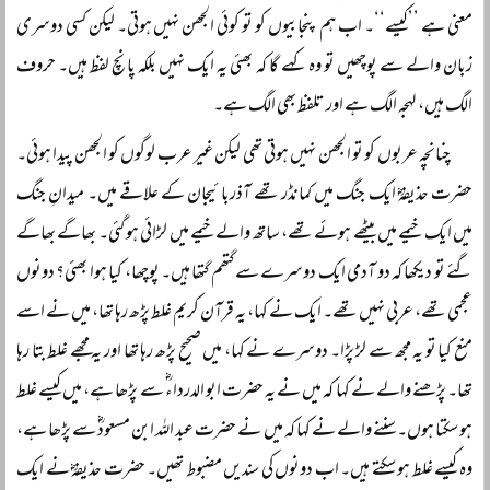
معنی ہے ’’کیسے‘‘۔ اب ہم پنجابیوں کو تو کوئی الجھن نہیں ہوتی۔ لیکن کسی دوسری
زبان والے سے پوچھیں تو وہ کہے گا کہ بھئی یہ ایک نہیں بلکہ پانچ لفظ ہیں۔ حروف
الگ ہیں، لہجہ الگ ہے اور تلفظ بھی الگ ہے۔
چنانچہ عربوں کو تو الجھن نہیں ہوتی تھی لیکن غیر عرب لوگوں کو الجھن پیدا ہوئی۔
حضرت حذیفہؓ ایک جنگ میں کمانڈر تھے آذربائیجان کے علاقے میں۔ میدانِ جنگ
میں ایک خیمے میں بیٹھے ہوئے تھے، ساتھ والے خیمے میں لڑائی ہو گئی۔ بھاگے بھاگے
گئے تو دیکھا کہ دو آدمی ایک دوسرے سے گتھم گتھا ہیں۔ پوچھا، کیا ہوا بھئی؟ دونوں
عجمی تھے، عربی نہیں تھے۔ ایک نے کہا، یہ قرآن کریم غلط پڑھ رہا تھا، میں نے اسے
منع کیا تو یہ مجھ سے لڑ پڑا۔ دوسرے نے کہا، میں صحیح پڑھ رہا تھا اور یہ مجھے غلط بتا رہا
تھا۔ پڑھنے والے نے کہا کہ میں نے یہ حضرت ابو الدرداءؓ سے پڑھا ہے، میں کیسے غلط
ہو سکتا ہوں۔ سننے والے نے کہا کہ میں نے حضرت عبد اللہ ابن مسعودؓ سے پڑھا ہے،
وہ کیسے غلط ہو سکتے ہیں۔ اب دونوں کی سندیں مضبوط تھیں۔ حضرت حذیفہؓ نے ایک