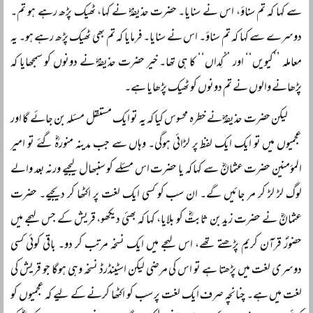
سے کہا کہ تم سناؤ، اس نے سنایا۔ حضرت حذیفہؓ نے کہا، ٹھیک پڑھ رہے ہو تم۔
دوسرے سے کہا کہ تم سناؤ۔ اس نے سنایا۔ فرمایا کہ تم بھی ٹھیک پڑھ رہے ہو۔ یہ
معاملہ ’’کیویں‘‘ اور ’’کِداں‘‘ کا ہی تھا۔ خیر حضرت حذیفہؓ نے دونوں کو سمجھایا کہ
پڑھانے والوں نے تم دونوں کو ٹھیک پڑھایا ہے۔
لیکن حضرت حذیفہؓ نے خطرہ محسوس کیا کہ یہ تو ایک مستقل مسئلہ بن جائے گا اور
عجمیوں میں تو ایک ایک لفظ پر لڑائی ہوگی۔ وہاں سے جب مدینہ منورہؓ گئے تو امیر
المؤمنین حضرت عثمانؓ سے کہا کہ یا حضرت اس مسئلے کو سنبھال لیجیے ورنہ بعد والے
لوگ لڑ لڑ کر مر جائیں گے۔ ان سب کو کسی ایک لغت پر اکٹھا کر دیجیے۔ حضرت
عثمانؓ نے حضرت زید بن ثابتؓ کو بلایا، کہا کہ بھئی دیکھو، قریش کے جس لہجے میں
حضورؐ قرآن کریم پڑھتے تھے، اس لہجے میں ایک نسخہ مرتب کر دو۔ باقی کوئی کسی
دوسری لغت میں پڑھتا ہے تو اس کی مرضی لیکن اسٹینڈرڈ نسخہ وہی ہوگا جو قریش کی
لغت میں ہے۔ چنانچہ صرف ایک لغت پر سب کو اکٹھا کرنے کے لیے کہ عجمیوں کو