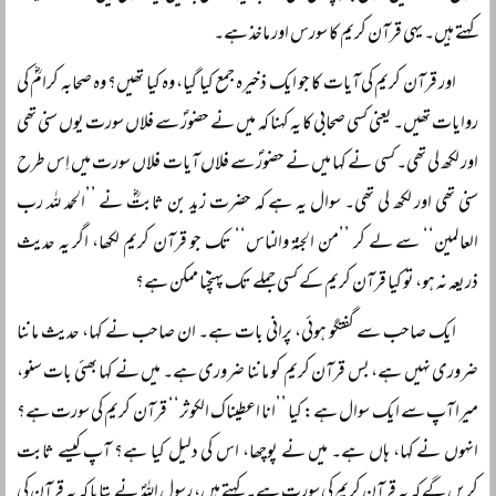
کہتے ہیں۔ یہی قرآن کریم کا سورس اور ماخذ ہے۔
اور قرآن کریم کی آیات کا جو ایک ذخیرہ جمع کیا گیا، وہ کیا تھیں؟ وہ صحابہ کرامؓ کی
روایات تھیں۔ یعنی کسی صحابی کا یہ کہنا کہ میں نے حضورؐ سے فلاں سورت یوں سنی تھی
اور لکھ لی تھی۔ کسی نے کہا میں نے حضورؐ سے فلاں آیات فلاں سورت میں اِس طرح
سنی تھی اور لکھ لی تھی۔ سوال یہ ہے کہ حضرت زید بن ثابتؓ نے ’’الحمد للہ رب
العالمین‘‘ سے لے کر ’’من الجنۃ والناس‘‘ تک جو قرآن کریم لکھا، اگر یہ حدیث
ذریعہ نہ ہو، تو کیا قرآن کریم کے کسی جملے تک پہنچنا ممکن ہے؟
ایک صاحب سے گفتگو ہوئی، پرانی بات ہے۔ ان صاحب نے کہا، حدیث ماننا
ضروری نہیں ہے، بس قرآن کریم کو ماننا ضروری ہے۔ میں نے کہا بھئی بات سنو،
میرا آپ سے ایک سوال ہے: کیا ’’انا اعطیناک الکوثر‘‘ قرآن کریم کی سورت ہے؟
انہوں نے کہا، ہاں ہے۔ میں نے پوچھا، اس کی دلیل کیا ہے؟ آپ کیسے ثابت
کریں گے کہ یہ قرآن کریم کی سورت ہے۔ کہتے ہیں، رسول اللہؐ نے بتایا کہ یہ قرآن کی