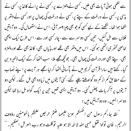
سے لکھی ہوئی آیات بھی ملیں۔ کسی نے چمڑے پر، کسی نے پرانے کاغذ پر، کسی نے
ہڈی پر، کسی نے درخت کے پتے پر، کسی نے درخت کی چھال پر اور کسی نے پتھر پر
لکھا ہوا تھا۔ لکھنے کے لیے کسی کو جو بھی چیز میسر آئی، اس نے استعمال کی۔ دو آیتیں
فلاں سے مل گئیں، تین کسی دوسرے سے، چار کسی اور سے، اس طرح ایک اچھی
خاصی گٹھری اکٹھی ہو گئی۔ اس میں پتھر بھی تھے اور ہڈیاں بھی، کاغذ بھی تھے اور چمڑہ
بھی، پتے بھی اور درخت کی چھال بھی۔ جو کچھ مجھے ملا، سب اکٹھا کر کے ایک ذخیرہ بن
گیا۔ کہتے ہیں سارا قرآن کریم میں نے بآسانی اکٹھا کر لیا، مجھے ہر آیت پر اپنے نصاب
کے مطابق کم از کم دو گواہ ملتے چلے گئے، کئی آیتوں میں زیادہ بھی مل گئے۔ لیکن دو
آیتوں پر آکر بات پھنس گئی۔ دو آیتیں ایسی تھیں جن پر ایک گواہ مل رہا تھا لیکن
دوسرا نہیں۔ وہ دو آیتیں ہیں:
’’لقد جاءکم رسول من انفسکم عزیز علیھما عنتم حریص علیکم بالمؤمنین رؤوف
الرحیم۔ فان تولوا فقل حسبی اللہ لا الٰہ الا ہو علیہ توکلت وہو رب العرش العظیم۔‘‘