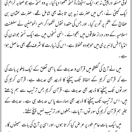
کوئی مسئلہ درپیش نہ ہو، ایک اسٹینڈرڈ نسخہ لکھوا دیا گیا۔ یہ وہ نسخہ ہے جو صحابہ کرامؓ کی
ایک کمیٹی نے، جس میں حضرت زید بن ثابتؓ بھی شامل تھے، حضرت عثمان بن
عفانؓ کے حکم پر تحریر کیا۔ اور جس کی متعدد نقول لکھوا کر امیر المؤمنین نے سلطنتِ
اسلامیہ کے دور دراز علاقوں میں بھجوائے۔ انہی نسخوں میں سے ایک نسخہ جو لندن کی
انڈیا آفس لائبریری میں موجود و محفوظ ہے، اس کی زیارت کا شرف مجھے بھی حاصل ہوا
ہے۔
میں نے آج کی گفتگو میں قرآن و حدیث کے باہمی تعلق کے ایک پہلو پر بات کی
ہے کہ قرآن کریم کے الفاظ تک پہنچنے کا ذریعہ بھی حدیث ہے، قرآن کریم کی
سورتوں تک پہنچنے کا ذریعہ بھی حدیث ہے، قرآن کریم جس ترتیب سے ہم پڑھتے
ہیں، اس ترتیب تک پہنچنے کا ذریعہ بھی ہمارے پاس حدیث ہی ہے۔ حدیث کے
بغیر ہم قرآن کریم کی سورتوں، آیات، جملوں اور ترتیب نہیں پہنچ سکتے۔
میں ایک بات عام طور پر عرض کیا کرتا ہوں، اور اسی پر آج کی بات سمیٹوں گا۔