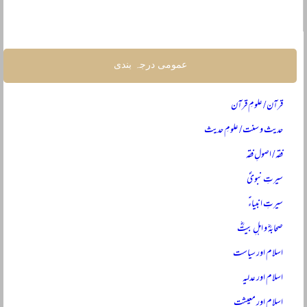
عمومی درجہ بندی
قرآن / علومِ قرآن
حدیث و سنت / علومِ حدیث
فقہ / اصولِ فقہ
سیرتِ نبویؐ
سیرتِ انبیاءؑ
صحابہؓ و اہلِ بیتؓ
اسلام اور سیاست
اسلام اور عدلیہ
اسلام اور معیشت