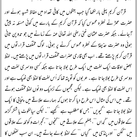
قرآن کریم پہلی بار لکھا گیا جب جنگوں میں کافی تعداد میں حفاظ شہید ہوئے اور
حضرت عمرؓ نے خطرہ محسوس کیا کہ قرآن کریم کے بارے میں کوئی مسئلہ نہ پیش
آجائے۔ جبکہ حضرت عثمان غنی رضی اللہ تعالیٰ عنہ کے زمانے میں جو تدوینِ ثانی
ہوئی وہ حضرت حذیفہؓ کے خطرہ محسوس کرنے پر ہوئی۔ لوگ مختلف قراءتوں میں
قرآن کریم پڑھتے تھے۔ اب بھی قاری حضرات مختلف قراءتوں میں پڑھتے ہیں۔ لفظ
بعض اوقات ایک لغت میں ایک طرح بولا جاتا ہے جبکہ کسی دوسری لغت میں
دوسری طرح بولا جاتا ہے۔ عربوں کو تو پتہ تھا کہ اُس لغت کا لفظ بھی ٹھیک ہے اور
اِس لغت کا لفظ بھی ٹھیک ہے۔ لیکن عجمیوں کے نزدیک دونوں لفظ مختلف ہوتے
تھے۔ میں اس کی مثال اس طرح دیا کرتا ہوں کہ ہمارے علاقے میں پنجابی کا ایک
لفظ بولا جاتا ہے ’’کیویں‘‘ جس کا مطلب ہے ’’کیسے‘‘۔ لیکن سیالکوٹ یا شکر گڑھ
کے علاقوں میں ’’کِداں‘‘، جہلم کے علاقے میں ’’کنجوں‘‘، گجرات و کوٹلہ کے علاقوں
میں ’’ککن‘‘ اور پنڈی میں ’’کیاں‘‘ کے لفظ بولے جاتے ہیں۔ ان سب لفظوں کا