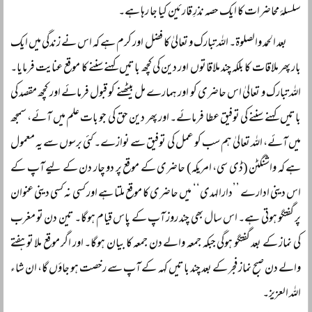
سلسلۂ محاضرات کا ایک حصہ نذرِ قارئین کیا جا رہا ہے۔
بعد الحمد والصلوۃ۔ اللہ تبارک و تعالیٰ کا فضل اور کرم ہے کہ اس نے زندگی میں ایک
بار پھر ملاقات کا بلکہ چند ملاقاتوں اور دین کی کچھ باتیں کہنے سننے کا موقع عنایت فرمایا۔
اللہ تبارک و تعالیٰ اس حاضری کو اور ہمارے مل بیٹھنے کو قبول فرمائے اور کچھ مقصد کی
باتیں کہنے سننے کی توفیق عطا فرمائے۔ اور پھر دین حق کی جو بات علم میں آئے، سمجھ
میں آئے، اللہ تعالیٰ ہم سب کو عمل کی توفیق سے نوازے۔ کئی برسوں سے یہ معمول
ہے کہ واشنگٹن (ڈی سی، امریکہ) حاضری کے موقع پر دو چار دن کے لیے آپ کے
اس دینی ادارے ’’دارالہدی‘‘ میں حاضری کا موقع ملتا ہے اور کسی نہ کسی دینی عنوان
پر گفتگو ہوتی ہے۔ اس سال بھی چند روز آپ کے پاس قیام ہوگا۔ تین دن تو مغرب
کی نماز کے بعد گفتگو ہوگی جبکہ جمعہ والے دن جمعہ کا بیان ہوگا۔ اور اگر موقع ملا تو ہفتے
والے دن صبح نماز فجر کے بعد چند باتیں کہہ کے آپ سے رخصت ہو جاؤں گا، ان شاء
اللہ العزیز۔