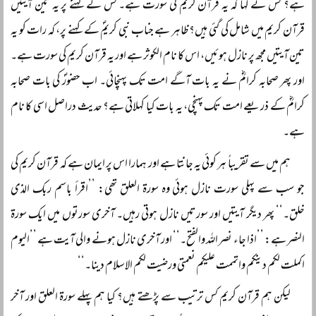
ہے؟ کس نے کہا کہ یہ قرآن کریم کی سورت ہے۔ کس کے کہنے پر یہ تین آیتیں
قرآن کریم میں شامل کی گئی ہیں؟ ظاہر ہے جناب نبی کریمؐ کے کہنے پر، کہ رات کو یہ
تین آیتیں مجھ پر نازل ہوئیں، اس کا نام الکوثر ہے اور یہ قرآن کریم کی سورت ہے۔
اور پھر صحابہ کرامؓ نے یہ بات آگے امت تک پہنچائی۔ اب حضورؐ کی بات صحابہ
کرامؓ کے ذریعے امت تک پہنچی، یہ بات کیا کہلاتی ہے؟ حدیث دراصل اسی کا نام
ہے۔
ہم میں سے تقریباً‌ ہر کوئی یہ جانتا ہے اور ہمارا اس پر ایمان ہے کہ قرآن کریم کی
جو سب سے پہلی سورت نازل ہوئی وہ سورۃ العلق تھی: ’’اقرأ باسم ربک الذی
خلق۔‘‘ پھر دیگر آیتیں اور سورتیں نازل ہوتی رہیں۔ آخری سورتوں میں ایک سورۃ
النصر ہے: ’’اذا جاء نصر اللہ والفتح۔‘‘ اور آخری نازل ہونے والی آیت ہے ’’الیوم
اکملت لکم دینکم واتممت علیکم نعمتی ورضیت لکم الاسلام دینا۔‘‘
لیکن ہم قرآن کریم کس ترتیب سے پڑھتے ہیں؟ کیا ہم پہلے سورۃ العلق اور آخر