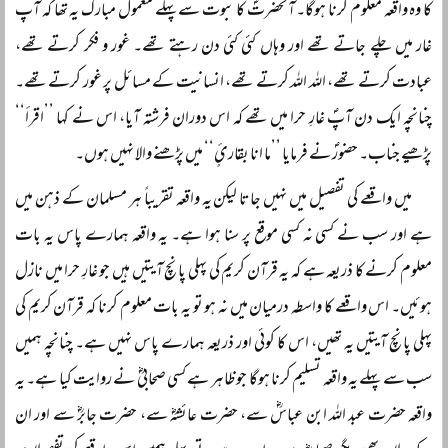
کا وہ واقعہ معلوم کرنا ہوگا۔ آنحضرتؐ کا نبوت سے پہلے معمول مبارک یہ تھا کہ آپ
غار میں چلے جاتے تھے اور وہاں کئی کئی دن رہتے تھے۔ غور و فکر کرتے تھے،
عبادت کرتے تھے، اللہ اللہ کرتے تھے، انسانیت کے مسائل پر غور کرتے تھے۔
چنانچہ ایک دن آپؐ غارِ حرا میں تھے کہ اس دوران فرشتہ آیا، اس نے کہا ’’اقرأ‘‘
پڑھیے جناب۔ حضورؐ نے فرمایا ’’ما انا بقارئٍ‘‘ میں پڑھنے والا نہیں ہوں۔
میں واقعے کی تفصیل میں نہیں جاتا لیکن یہ واقعہ تقریباً‌ ہر مسلمان کے ذہن میں
ہے اور سب نے کسی نہ کسی موقع پر سنا ہوا ہے۔ یہ واقعہ ہمارے پاس یہ بات
معلوم کرنے کا ذریعہ ہے کہ یہ قرآن کریم کی پہلی پانچ آیتیں ہیں جو غارِ حرا میں نازل
ہوئیں۔ اس واقعے کا واسطہ درمیان میں نہ ہو تو یہ بات معلوم کرنا کہ قرآن کریم کی
پہلی پانچ آیتیں یہ تھیں، اس کا کوئی اور ذریعہ ہمارے پاس نہیں ہے۔ چنانچہ ہمیں
سب سے پہلے یہ واقعہ تسلیم کرنا ہوگا جو ظاہر ہے کسی صحابیؓ نے روایت کیا ہے۔ یہ
واقعہ حضرت عبد اللہ ابن عباسؓ سے، حضرت عائشہؓ سے، حضرت جابرؓ سے اور ان