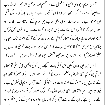
قرآن کریم، جو وحی الہی کا تسلسل ہے، ’’بسم اللہ الرحمن الرحیم، الحمد للہ رب
العالمین‘‘ سے لے کر ’’من الجنۃ والناس‘‘ تک ہمارے پاس ایک کتاب کی شکل
میں موجود ہے۔ اور حدیث نبویؐ یعنی جناب نبی کریمؐ کے ارشادات مقدسہ اور
اعمال مبارکہ کا ذخیرہ بھی ہمارے پاس موجود و محفوظ ہے۔ ان دونوں یعنی قرآن
کریم اور احادیث مبارک کو صحابہ کرامؓ نے روایت کر کے آگے امت تک پہنچایا۔
چنانچہ آج میری گفتگو کا موضوع یہ ہے کہ قرآن کریم اور حدیث نبویؐ کا آپس میں
تعلق اور جوڑ کیا ہے۔ اس پر میں دو تین نشستوں میں ان شاء اللہ العزیز بات کروں گا۔
قرآن مجید میں جہاں کہیں بھی کوئی بات سمجھنے میں کوئی الجھن پیش آتی تو صحابہ
کرامؓ نبی کریم صلی اللہ علیہ وسلم سے رجوع کرتے تھے، اس لیے کہ حضورؐ قرآن مجید
کے شارح ہیں۔ حضورؐ کے ارشادات اور حضورؐ کی سنت قرآن کریم کی تشریح ہے۔
جبکہ تابعین، خیر القرون یعنی قرون اولی کے لوگ صحابہ کرامؓ سے رجوع کرتے
تھے۔ اس لیے کہ ان کے سامنے قرآن کریم نازل ہوا اور وہ اس کے پس منظر کو اور