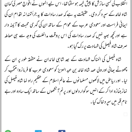
انقلاب کی کسی سازش کا پیش خیمہ ہو سکتا تھا، اس لیے انہوں نے افواجِ مصر کی کمان
شاہ خالد کے سپرد کر دی۔ حقیقت یہ ہے کہ صدر سادات کا یہ جرأتمندانہ اقدام ان کی
ایمانی فراست اور سعودی عرب کے عوام کے ساتھ ان کی گہری محبت کا آئینہ دار
ہے اور کچھ بعید نہیں کہ صدر سادات کی اس بروقت مداخلت کی وجہ سے ہی معاملہ
صرف شاہ فیصل کی شہادت پر رک گیا ہو۔
شاہ فیصل کی المناک شہادت کے بعد شاہی خاندان نے متفقہ طور پر ان کے
چھوٹے بھائی اور ولی عہد شاہ خالد بن عبد العزیز کو سعودی عرب کا فرمانروا منتخب کر
لیا۔ اور ریاض میں لاکھوں مسلمانوں نے عالم اسلام کے عظیم راہ نما شاہ فیصل کی
نماز جنازہ ادا کر کے انہیں سوگوار دلوں اور پرنم آنکھوں کے ساتھ ایک سادہ اور بے
نام قبر میں سپرد خاک کیا۔