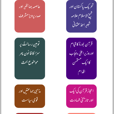
تحریک پاکستان اور
عاصمہ جہانگیر اور
شیخ الاسلام علامہ
صدر پرویز مشرف
شبیر احمدؒ عثمانی
قرآن بورڈ کا قیام
توہین رسالتؐ پر
اور وزیر اعلیٰ پنجاب
سزا کا قانون پھر
کا ایک مستحسن
موضوع بحث
اقدام
اعجاز قرآن کی ایک
مذہبی جماعتیں اور
اور تاریخی شہادت
قومی سیاست