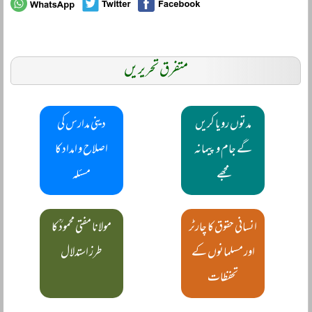
متفرق تحریریں
مدتوں رویا کریں
دینی مدارس کی
گے جام و پیمانہ
اصلاح و امداد کا
مجھے
مسئلہ
انسانی حقوق کا چارٹر
مولانا مفتی محمودؒ کا
اور مسلمانوں کے
طرز استدلال
تحفظات