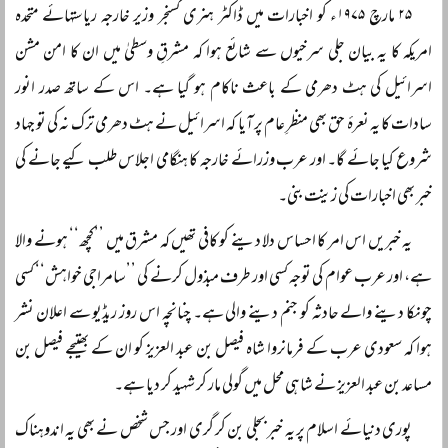
۲۵ مارچ ۱۹۷۵ء کو اخبارات میں ڈاکٹر ہنری کسنجر وزیر خارجہ ریاستہائے متحدہ
امریکہ کا یہ بیان جلی سرخیوں سے شائع ہوا کہ مشرقِ وسطیٰ میں ان کا امن مشن
اسرائیل کی ہٹ دھرمی کے باعث ناکام ہو گیا ہے۔ اس کے ساتھ صدر انور
سادات کا یہ نعرۂ حق بھی منظرِ عام پر آیا کہ اسرائیل نے ہٹ دھرمی ترک نہ کی تو جہاد
شروع کیا جائے گا۔ اور عرب وزرائے خارجہ کا ہنگامی اجلاس طلب کیے جانے کی
خبر بھی اخبارات کی زینت بنی۔
یہ خبریں اس امر کا احساس دلا دینے کو کافی تھیں کہ مشرق میں ’’کچھ‘‘ ہونے والا
ہے، اور عرب عوام کی توجہ کسی اور طرف مبذول کرنے کی ’’سامراجی خواہش‘‘ کسی
چونکا دینے والے حادثہ کو جنم دینے والی ہے۔ چنانچہ اس روز ریڈیو سے اعلان نشر
ہوا کہ سعودی عرب کے فرمانروا شاہ فیصل بن عبد العزیز کو ان کے بھتیجے فیصل بن
مساعد بن عبد العزیز نے شاہی محل میں گولی مار کر شہید کر دیا ہے۔
پوری دنیائے اسلام پر یہ خبر بجلی بن کر گری اور جس شخص نے بھی یہ اندوہناک