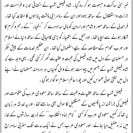
خبر سنی ساکت و مبہوت ہو کر رہ گیا۔ شاہ فیصل شہید نے انتہائی تدبر و فراست اور
جرأت و استقلال کے ساتھ یہود اور ان کے سامراجی پشت پناہوں کا مقابلہ کیا تھا۔
فراخدلی کے ساتھ مصر و شام اور اردن کو مالی امداد دے کر ’’اغیار‘‘ کے رحم و کرم کا
شکار ہونے سے بچایا تھا۔ اور تیل کے ہتھیار کو بڑی کامیابی کے ساتھ دنیائے اسلام
اور عرب عوام کے مقاصد کے لیے استعمال کیا تھا۔ ان عظیم خدمات کے پیش نظر
ہر مسلمان کے دل میں شاہ فیصل کی محبت و عقیدت گھر کر گئی تھی۔ یہی وجہ ہے کہ
شاہ فیصل شہید کے جسم میں پیوست ہونے والی گولیاں ہر دردمند مسلمان نے اپنے
دل میں لگتی ہوئی محسوس کیں اور پورا عالمِ اسلام سوگوار ہو گیا۔
فیصل شہید کے ساتھ عقیدت و محبت کے ساتھ ساتھ سعودی عرب کی حکومت اور
فیصل کی جرأتمندانہ پالیسیوں کے مستقبل کا سوال بھی سامنے تھا، اور یہ خدشہ ہر زبان
پر تھا کہ کہیں سعودی عرب کو کسی ’’نام نہاد انقلاب‘‘ کے ذریعہ سازشوں کے غار
میں نہ دھکیل دیا جائے، اور سعودی عرب جس نے ایک مدت تک مغربی سامراج