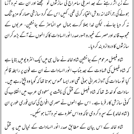
کے زیر اثر رہنے کے بعد امریکی سامراج کی سازشوں کو سمجھنے اور ان سے نبرد آزما
ہونے کی جرأتمندانہ روش اختیار کر لی تھی، کہیں اس کے گرد سازشی حصار کو مزید تنگ
نہ کر دیا جائے۔ لیکن خدا بھلا کرے جمال عبد الناصرؒ کے جانشین، عربوں کے
محبوب قائد اور مصر کے غیور و جسور صدر انور السادات کا کہ انہوں نے آگے بڑھ کر ان
سازشوں کا دروازہ بند کر دیا۔
شاہ فیصل مرحوم کے جانشین شاہ خالد نے حال ہی میں ایک انٹرویو میں بتایا ہے
کہ شاہ فیصل کی شہادت کے بعد جناب انور السادات نے ان سے فون پر رابطہ قائم
کیا تو سادات کی آواز بھرائی ہوئی تھی اور ایسا محسوس ہوتا تھا کہ گویا وہ چیخ رہے ہیں۔
سادات کو خدشہ تھا کہ شاہ فیصل کے قتل کی پشت پر سعودی عرب میں انقلاب کی
کوئی سازش کار فرما ہے۔ اس لیے انہوں نے مصری افواج کی کمان فوری طور پر ان
(شاہ خالد) کے سپرد کر دی تاکہ وہ اس خطرہ سے نبرد آزما ہو سکیں۔
شاہ خالد کے اس بیان کے مطابق صدر انور السادات کے خیال میں یہ قتل