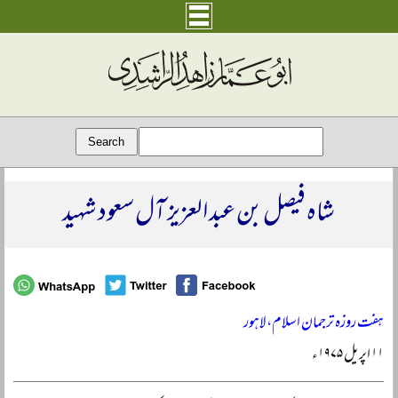
شاہ فیصل بن عبد العزیز آل سعود شہید
ہفت روزہ ترجمان اسلام، لاہور
۱۱ اپریل ۱۹۷۵ء