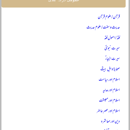
قرآن / علومِ قرآن
حدیث و سنت / علومِ حدیث
فقہ / اصولِ فقہ
سیرتِ نبویؐ
سیرتِ انبیاءؑ
صحابہؓ و اہلِ بیتؓ
اسلام اور سیاست
اسلام اور عدلیہ
اسلام اور معیشت
اسلام اور عصرِ حاضر
دین اور معاشرہ