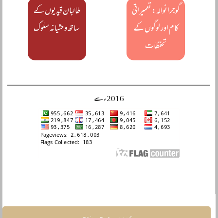
گوجرانوالہ: تعمیراتی
طالبان قیدیوں کے
کام اور لوگوں کے
ساتھ وحشیانہ سلوک
تحفظات
2016ء سے
عمومی درجہ بندی