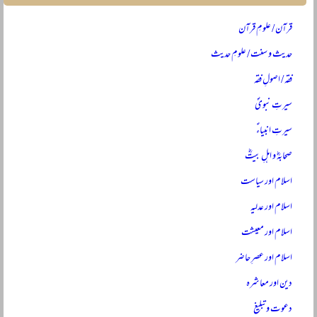
قرآن / علومِ قرآن
حدیث و سنت / علومِ حدیث
فقہ / اصولِ فقہ
سیرتِ نبویؐ
سیرتِ انبیاءؑ
صحابہؓ و اہلِ بیتؓ
اسلام اور سیاست
اسلام اور عدلیہ
اسلام اور معیشت
اسلام اور عصرِ حاضر
دین اور معاشرہ
دعوت و تبلیغ