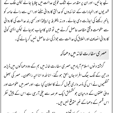
کیے جائیں، اور ان پر مقدمہ بے شک فوجی عدالت میں چلایا جائے لیکن ملک کے
شہریوں اور اخبارات کے نمائندوں کو عدالتی کاروائی سننے اور اس سے رائے عامہ کو
باخبر رکھنے کی اجازت دی جائے۔ ورنہ یکطرفہ پراپیگنڈا اور کسی بند عدالت کی کاروائی
سے حکومت وقتی مقاصد حاصل کرنے میں تو شاید کامیاب ہو جائے لیکن ایسی کوئی
کاروائی انصاف اور اخلاق کی عدالت سے جواز کی سند حاصل نہیں کر پائے گی۔
مصری سفارت خانہ میں دھماکہ
گزشتہ دنوں اسلام آباد میں مصری سفارت خانہ میں بم کے دو دھماکوں میں ڈیڑھ
درجن کے لگ بھگ افراد جاں بحق ہوگئے، انا للہ و انا الیہ راجعون۔ مصر کی بعض
تنظیموں نے اس کی ذمہ داری قبول کرنے کا اعلان کیا ہے، اور مصر میں حکومت اور
دینی حلقوں کے درمیان جو کشمکش ایک عرصہ سے چلی آرہی ہے اس کے پیش نظر
اس قسم کے دھماکے غیر متوقع نہیں ہیں۔