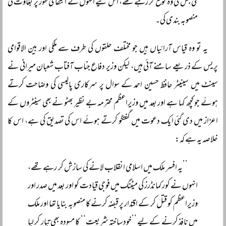
ملی جس کی وہ توقع کر رہے تھے، اس لیے انہوں نے انتقامی طور پر بغاوت کی
منصوبہ بندی کی۔
یہ تو وہ قیاس آرائیاں ہیں جو مختلف حلقوں کی طرف سے ملکی اور بین الاقوامی
پریس کے ذریعے سامنے آئی ہیں، لیکن وزیر دفاع جناب آفتاب شعبان میرانی نے
سینٹ میں سینیٹر حافظ حسین احمد کے سوال پر سرکاری پالیسی کی وضاحت کرتے
ہوئے جو کچھ کہا ہے اور بعد میں وزیراعظم محترمہ بے نظیر بھٹو نے بھی سینٹروں کے
اعزاز میں دی گئی ایک دعوت میں گفتگو کرتے ہوئے اس کی تصدیق کی ہے، اس کا
خلاصہ یہ ہے کہ:
’’یہ افسر ملک میں اسلامی انقلاب لانے کی سازش کر رہے تھے،
انہوں نے کور کمانڈرز کی میٹنگ میں فوجی قیادت کو اور بعد میں صدر اور
وزیراعظم کو قتل کر کے اقتدار پر قبضہ کرنے کا منصوبہ بنایا تھا اور ملک
میں نافذ کرنے کے لیے ’’خودساختہ شریعت‘‘ کا مسودہ بھی تیار کر لیا