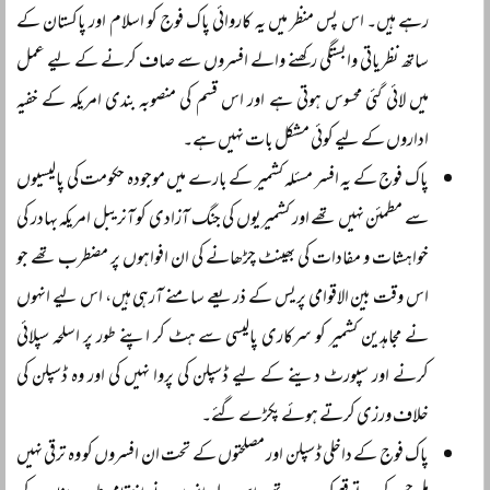
رہے ہیں۔ اس پس منظر میں یہ کاروائی پاک فوج کو اسلام اور پاکستان کے
ساتھ نظریاتی وابستگی رکھنے والے افسروں سے صاف کرنے کے لیے عمل
میں لائی گئی محسوس ہوتی ہے اور اس قسم کی منصوبہ بندی امریکہ کے خفیہ
اداروں کے لیے کوئی مشکل بات نہیں ہے۔
پاک فوج کے یہ افسر مسئلہ کشمیر کے بارے میں موجودہ حکومت کی پالیسیوں
سے مطمئن نہیں تھے اور کشمیریوں کی جنگ آزادی کو آنریبل امریکہ بہادر کی
خواہشات و مفادات کی بھینٹ چڑھانے کی ان افواہوں پر مضطرب تھے جو
اس وقت بین الاقوامی پریس کے ذریعے سامنے آرہی ہیں، اس لیے انہوں
نے مجاہدین کشمیر کو سرکاری پالیسی سے ہٹ کر اپنے طور پر اسلحہ سپلائی
کرنے اور سپورٹ دینے کے لیے ڈسپلن کی پروا نہیں کی اور وہ ڈسپلن کی
خلاف ورزی کرتے ہوئے پکڑے گئے۔
پاک فوج کے داخلی ڈسپلن اور مصلحتوں کے تحت ان افسروں کو وہ ترقی نہیں