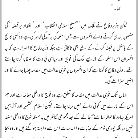
تھا۔‘‘
لیکن وزیردفاع نے ملک میں ’’مسلح اسلامی انقلاب‘‘ اور ’’اقتدار پر قبضہ‘‘ کی
منصوبہ بندی کرنے والے افسروں سے جس اسلحہ کی برآمدگی ظاہر کی ہے وہ کسی کالج
کے ہاسٹل پر قبضہ کرنے کے لیے بھی ناکافی ہے جبکہ وزیردفاع کا اصرار ہے کہ یہ
افسران اس اسلحہ کے ذریعے ملک کی فوجی اور سیاسی قیادت کا صفایا کرنا چاہتے
تھے۔ وزیردفاع کا کہنا ہے کہ ان افسروں پر فوجی عدالت میں مقدمہ چلایا جائے گا اور
انہیں سزا ملے گی۔
جہاں تک فوجی عدالت میں مقدمہ کا تعلق ہے وہ فوج کا داخلی معاملہ ہے اور ہم
اس کے بارے میں کوئی رائے نہیں دینا چاہتے۔ لیکن اسلام، کشمیر اور آنریبل
امریکہ بہادر کا حوالہ سامنے آجانے کے بعد مجموعی تناظر میں یہ مسئلہ فوج کا داخلی مسئلہ
نہیں رہا بلکہ پوری قوم کے جذبات و احساسات اس سے وابستہ ہوگئے ہیں اور وہ بجا