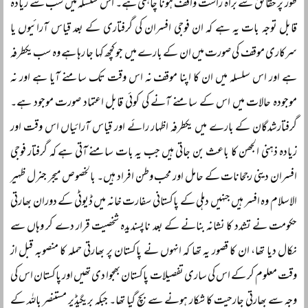
طور پر حقائق سے براہ راست واقف ہونا چاہتی ہے۔ اس سلسلہ میں سب سے زیادہ
قابل توجہ بات یہ ہے کہ ان فوجی افسران کی گرفتاری کے بعد قیاس آرائیوں یا
سرکاری موقف کی صورت میں ان کے بارے میں جو کچھ کہا جا رہا ہے وہ سب یکطرفہ
ہے اور اس سلسلہ میں ان کا اپنا موقف نہ اس وقت تک سامنے آیا ہے اور نہ
موجودہ حالات میں اس کے سامنے آنے کی کوئی قابل اعتماد صورت موجود ہے۔
گرفتارشدگان کے بارے میں یکطرفہ اظہار رائے اور قیاس آرائیاں اس وقت اور
زیادہ ذہنی الجھن کا باعث بن جاتی ہیں جب یہ بات سامنے آتی ہے کہ گرفتار فوجی
افسران دینی رجحانات کے حامل اور محب وطن افراد ہیں۔ بالخصوص میجر جنرل ظہیر
الاسلام وہ افسر ہیں جنہیں دہلی کے پاکستانی سفارت خانہ میں ڈیوٹی کے دوران بھارتی
حکومت نے تشدد کا نشانہ بنانے کے بعد ناپسندیدہ شخصیت قرار دے کر وہاں سے
نکال دیا تھا، ان کا قصور یہ تھا کہ انہوں نے پاکستان پر بھارتی حملہ کا منصوبہ قبل از
وقت معلوم کر کے اس کی ساری تفصیلات پاکستان بھجوا دی تھیں اور پاکستان اس کی
وجہ سے بھارتی جارحیت کا شکار ہونے سے بچ گیا تھا۔ جبکہ بریگیڈیر مستنصر باللہ کے