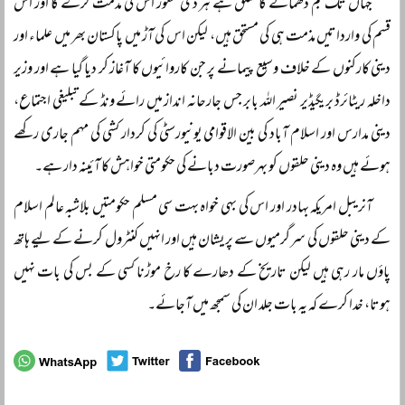
جہاں تک بم دھماکے کا تعلق ہے ہر ذی شعور اس کی مذمت کرے گا اور اس
قسم کی وارداتیں مذمت ہی کی مستحق ہیں، لیکن اس کی آڑ میں پاکستان بھر میں علماء اور
دینی کارکنوں کے خلاف وسیع پیمانے پر جن کاروائیوں کا آغاز کر دیا گیا ہے اور وزیر
داخلہ ریٹائرڈ بریگیڈیر نصیر اللہ بابر جس جارحانہ انداز میں رائے ونڈ کے تبلیغی اجتماع،
دینی مدارس اور اسلام آباد کی بین الاقوامی یونیورسٹی کی کردار کشی کی مہم جاری رکھے
ہوئے ہیں وہ دینی حلقوں کو بہرصورت دبانے کی حکومتی خواہش کا آئینہ دار ہے۔
آنریبل امریکہ بہادر اور اس کی بہی خواہ بہت سی مسلم حکومتیں بلاشبہ عالم اسلام
کے دینی حلقوں کی سرگرمیوں سے پریشان ہیں اور انہیں کنٹرول کرنے کے لیے ہاتھ
پاؤں مار رہی ہیں لیکن تاریخ کے دھارے کا رخ موڑنا کسی کے بس کی بات نہیں
ہوتا، خدا کرے کہ یہ بات جلد ان کی سمجھ میں آجائے۔