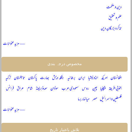
دین و حکمت
علم و تحقیق
تذکرہ بزرگانِ دین
— مزید عنوانات
مخصوص درجہ بندی
افغانستان
امریکہ
انڈونیشیا
ایران
برطانیہ
بنگلہ دیش
بھارت
پاکستان
تاجکستان
ترکیہ
جنوبی افریقہ
چیچنیا
چین
روس
سعودی عرب
سوڈان
سویٹزرلینڈ
شام
عراق
فرانس
فلسطین و اسرائیل
مصر
میانمار برما
— مزید عنوانات
تلاش باعتبار تاریخ