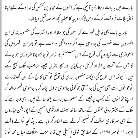
بارے میں یہ بات ریکارڈ پر آچکی ہے کہ انہوں نے مجاہدین کشمیر کی امداد کے لیے اپنا
ذاتی پلاٹ فروخت کر کے دس لاکھ روپیہ کا عطیہ کچھ عرصہ قبل دیا تھا۔
پھر یہ بات بھی قابل غور ہے کہ اسلحہ کی جو مقدار اور انقلاب کی منصوبہ بندی ان
افسروں سے منسوب کی جا رہی ہے اگر وہ واقعی درست ہے تو پھر ان افسروں کی
انکوائری سے زیادہ پاک فوج کے اس سسٹم کا ازسرنو جائزہ لینا ضروری ہو جائے
گا جس کے تحت یہ افراد کرنل، بریگیڈیر اور میجر جنرل جیسے مناصب تک پہنچ گئے
ہیں۔ کیونکہ اس طرح کی بچگانہ منصوبہ بندی کی توقع تو کسی کالج کے ان کھلنڈرے
نوجوانوں سے بھی نہیں کی جا سکتی جو کوئی جاسوسی ناول پڑھ کر یا جاسوسی فلم دیکھ کر
اپنے مخالفوں کے کیمپ پر قبضے کے منصوبے بنانے بیٹھ جاتے ہیں۔ یہی وجہ ہے کہ
ملک کے بیشتر دینی حلقوں کے ساتھ ساتھ سینٹ اور قومی اسمبلی کے اپوزیشن لیڈروں
نے بھی سرکاری موقف کو تسلیم کرنے سے انکار کر دیا ہے۔ چنانچہ نوائے وقت
لاہور ۲۱ نومبر ۱۹۹۵ء کے مطابق قومی اسمبلی میں قائد حزب اختلاف میاں محمد نواز