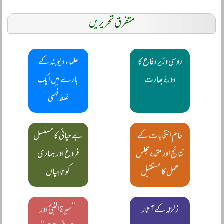
متفرق تحریریں
روسی وزیر دفاع کا
علماء دیوبند کے
دورۂ بھارت
بارے میں ایک
غلط فہمی
عام انتخابات کے
بے حیائی کا مسلسل
نتائج اور متحدہ مجلس
فروغ اور ہماری
عمل کا مستقبل
کوتاہیاں
زلزلہ کے آثار
’’سیرۃ النبیؐ اور