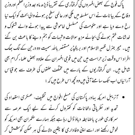
پاک فوج کے بعض افسروں کی گرفتاری کے تقریباً ڈیڑھ ماہ بعد وزیراعظم اور وزیر
دفاع کے بیانات نے اس سلسلہ میں ملکی اور عالمی سطح پر ہونے والی بحث کو ایک نیا
رخ دے دیا ہے اور حکومت کی مسلسل خاموشی سے پیدا ہونے والے شکوک و
خدشات ختم ہونے کی بجائے مزید سوالات و شبہات کو جنم دینے کا باعث بن گئے
ہیں۔ میجر جنرل ظہیر الاسلام اور بریگیڈیر مستنصر باللہ سمیت دو درجن کے لگ بھگ
افراد اس وقت زیرحراست ہیں جن میں فوجی افسران کے علاوہ بعض علماء کرام بھی
شامل ہیں۔ ان گرفتاریوں کے بارے میں مختلف حلقوں کی طرف سے جو قیاس
آرائیاں اب تک سامنے آئی ہیں وہ کچھ اس طرح ہیں کہ:
آنریبل امریکہ بہادر پاکستان کی مسلح افواج میں تخفیف، عسکری استعداد کی
تحدید اور نظریاتی رجحانات کو کنٹرول کرنے کے لیے ایک عرصہ سے
سرکاری طور پر باضابطہ دباؤ ڈال رہا ہے جبکہ ہمارے حکمران بھی امریکہ کو
خوش رکھنے اور اسے اپنی وفاداری کا یقین دلانے کی ہر ممکن کوشش کر