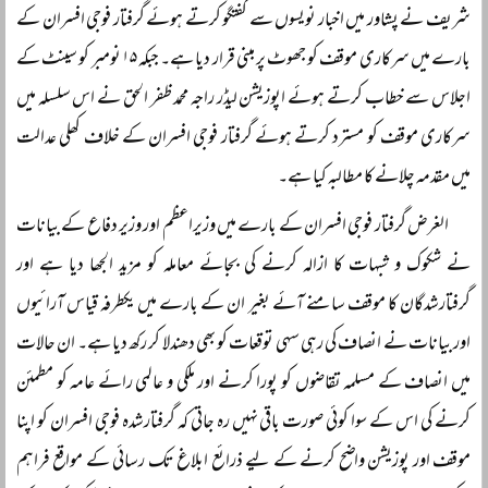
شریف نے پشاور میں اخبار نویسوں سے گفتگو کرتے ہوئے گرفتار فوجی افسران کے
بارے میں سرکاری موقف کو جھوٹ پر مبنی قرار دیا ہے۔ جبکہ ۱۵ نومبر کو سینٹ کے
اجلاس سے خطاب کرتے ہوئے اپوزیشن لیڈر راجہ محمد ظفر الحق نے اس سلسلہ میں
سرکاری موقف کو مسترد کرتے ہوئے گرفتار فوجی افسران کے خلاف کھلی عدالت
میں مقدمہ چلانے کا مطالبہ کیا ہے۔
الغرض گرفتار فوجی افسران کے بارے میں وزیراعظم اور وزیر دفاع کے بیانات
نے شکوک و شبہات کا ازالہ کرنے کی بجائے معاملہ کو مزید الجھا دیا ہے اور
گرفتارشدگان کا موقف سامنے آئے بغیر ان کے بارے میں یکطرفہ قیاس آرائیوں
اور بیانات نے انصاف کی رہی سہی توقعات کو بھی دھندلا کر رکھ دیا ہے۔ ان حالات
میں انصاف کے مسلمہ تقاضوں کو پورا کرنے اور ملکی و عالمی رائے عامہ کو مطمئن
کرنے کی اس کے سوا کوئی صورت باقی نہیں رہ جاتی کہ گرفتارشدہ فوجی افسران کو اپنا
موقف اور پوزیشن واضح کرنے کے لیے ذرائع ابلاغ تک رسائی کے مواقع فراہم