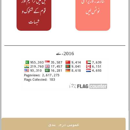
تنازعہ۔ وزیر اعلیٰ
بل میں ترامیم اور
نوٹس لیں
قوم کے شکوک و
شبہات
2016ء سے
عمومی درجہ بندی