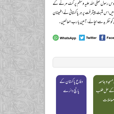
اموس رسول صلی اللہ علیہ وسلم پر کٹ مرنے کے
ں اس مثبت پیشرفت پر ہر پاکستانی نے اطمینان
کو نظر بد سے بچائے، آمین یا رب العالمین۔
مسجد و جامعہ
دفاعِ پاکستان کے
 کے حل طلب
پانچ دائرے
عاملات