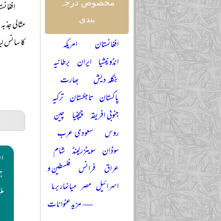
مخصوص درجہ
افغانس
بندی
مثالی جذبہ
کا سانس لی
افغانستان
امریکہ
انڈونیشیا
ایران
برطانیہ
بنگلہ دیش
بھارت
پاکستان
تاجکستان
ترکیہ
جنوبی افریقہ
چیچنیا
چین
روس
سعودی عرب
سوڈان
سویٹزرلینڈ
شام
اس
عراق
فرانس
فلسطین و
ج
اسرائیل
مصر
میانمار برما
مل
— مزید عنوانات