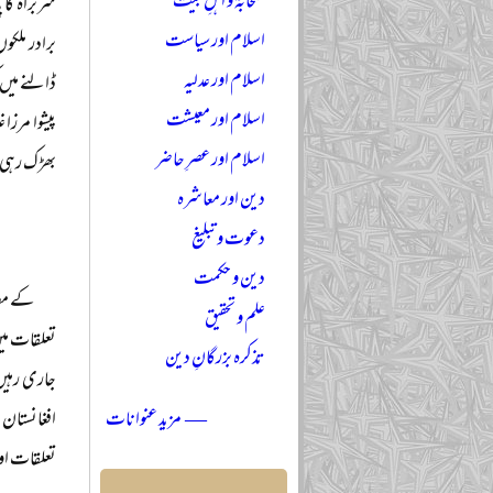
صحابہؓ و اہلِ بیتؓ
سربراہ کا 
اسلام اور سیاست
برادر ملکو
اسلام اور عدلیہ
ڈالنے میں 
اسلام اور معیشت
پیشوا مرزا
اسلام اور عصرِ حاضر
بھڑک رہی ت
دین اور معاشرہ
دعوت و تبلیغ
دین و حکمت
کے مصد
علم و تحقیق
تعلقات میں
تذکرہ بزرگانِ دین
جاری رہیں۔
— مزید عنوانات
افغانستان 
تعلقات اور 