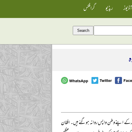
آڈیوز
ریڈیو
گرافکس
ہ
 کر کے اپنے وطن واپس روانہ ہوگئے ہیں۔ افغان