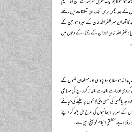
کھ ہوا ہوگا جو ایک طویل عرصہ سے ان دو عظیم
اکستان کے بعد تیس برس تک ان تعلقات میں رخنے
ہ کا قلمدان سر ظفر اللہ خان کے سپرد ہوا جن کے
ی یاد ظفر اللہ خان اور ان کے رفقاء کے دلوں میں
دا نہ ہو سکا جو دو پڑوسی اور مسلمان ملکوں کے
دی اور اسے بلند سے بلند تر کر دینے کی مساعی
 پالیسی کی گھسی پٹی لائنوں پر چلنے کی بجائے
وں کے سربراہ بھائیوں کی طرح مل بیٹھ کر اپنے
ہ رفتہ اپنے منطقی انجام کو پہنچ رہی ہے۔