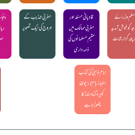
سلم وزرائے
قادیانی مسئلہ اور
مغربی تہذیب کے
پنجا
جہ کو خوش آمدید
مغربی ممالک میں
عروج کی ایک تصویر
ریا
ر چند گزارشات
مقیم مسلمانوں کی
امر
ذمہ داری
امام ذہبیؒ کی کتاب
الکبائر (۳) : چوتھا
کبیرہ گناہ نماز کا
چھوڑنا ہے