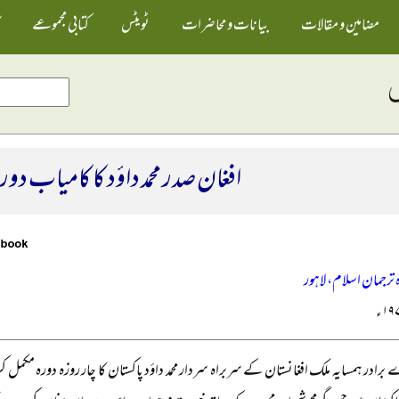
مضامین و مقالات
بیانات و محاضرات
ٹویٹس
کتابی مجموعے
افغان صدر محمد داؤد کا کامیاب دور
رجمان اسلام، لاہور
برادر ہمسایہ ملک افغانستان کے سربراہ سردار محمد داؤد پاکستان کا چار روزہ دورہ مکمل