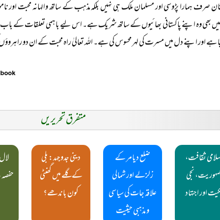
تان صرف ہمارا پڑوسی اور مسلمان ملک ہی نہیں بلکہ مذہب کے ساتھ والہانہ محبت اور ن
 میں بھی وہ اپنے پاکستانی بھائیوں کے ساتھ شریک ہے۔ اس لیے باہمی تعلقات کے باب می
ا ہے اور اپنے دل میں مسرت کی لہر محسوس کی ہے۔ اللہ تعالیٰ راہ محبت کے ان دو راہروؤں 
متفرق تحریریں
لامی ثقافت،
ضلع دیامر کے
دینی جدوجہد: بلی
لال 
مہوریت، نجی
زلزلے اور شمالی
کے گلے میں گھنٹی
حفصہ
کیت اور اجتہاد
علاقہ جات کی سیاسی
کون باندھے؟
م
و مذہبی حیثیت