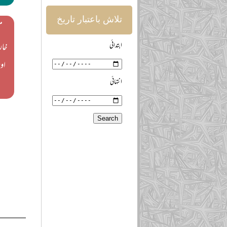
تلاش باعتبار تاریخ
م
ابتدائی
خار
او
انتہائی