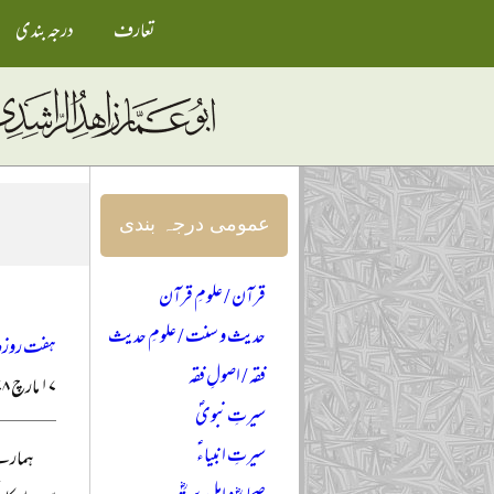
تعارف
درجہ بندی
عمومی درجہ بندی
قرآن / علومِ قرآن
حدیث و سنت / علومِ حدیث
ہفت روزہ ت
فقہ / اصولِ فقہ
۱۷ مارچ ۱۹۷۸ء
سیرتِ نبویؐ
سیرتِ انبیاءؑ
ہمارے 