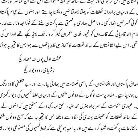
پاکستان میں جس گرمجوشی اور محبت کے ساتھ خیر مقدم ہوا ہے اس سے ان عناصر کو بہت د
ں کے درمیان برادرانہ تعلقات کو پھلتا پھولتا نہیں دیکھنا چاہتے، اور جنہوں نے قیام پ
کوئی کسر نہیں اٹھا رکھی۔ دراصل ہماری بدقسمتی سے پاکستان بننے کے فورًا بعد وزارت خارج
 غلام احمد قادیانی کے قاصدوں کو غیور افغان حکمران کیفر کردار تک پہنچا چکے تھے اور اس ک
ھی۔اس لیے افغانستان کے ساتھ تعلقات کا آغاز ہی غلط ہاتھوں سے ہوا جس کا نتیجہ یہ ہوا کہ
خشت اول چوں نہد معمار کج
تاثر یا می رود دیوار کج
اق پاکستان اور افغانستان کے باہمی تعلقات میں بھارئی چارے اور بے تکلفی کا وہ رنگ پی
 ہونا چاہیے۔ مفاد پرست لوگوں نے دونوں ملکوں کے درمیان غلط فہمیوں کی دیوار کھڑی کر 
 عبوری حکومت کے سربراہ جنرل محمد ضیاء الحق مبارکباد کے مستحق ہیں کہ انہوں نے خارجہ
کے ساتھ تعلقات کو حقیقت پسندی کی نگاہ سے دیکھا جس کا نتیجہ یہ ہے کہ آج دونوں ملک
تنازعات پر گفت و شنید کر رہے ہیں اور یہ امید ہو چلی ہے کہ غلط فہمیوں کی مصنوعی دیوار رفت