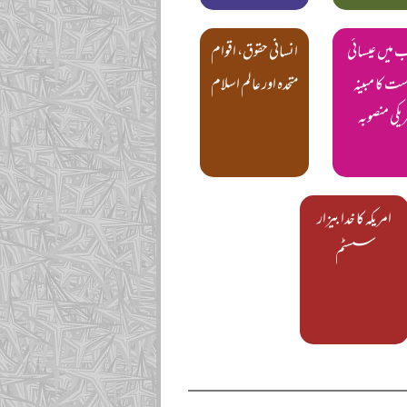
ب میں عیسائی
انسانی حقوق، اقوام
ست کا مبینہ
متحدہ اور عالم اسلام
یکی منصوبہ
امریکہ کا خدا بیزار
سسٹم