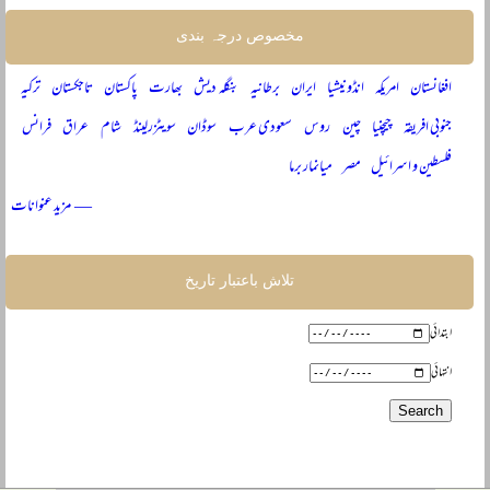
مخصوص درجہ بندی
افغانستان
امریکہ
انڈونیشیا
ایران
برطانیہ
بنگلہ دیش
بھارت
پاکستان
تاجکستان
ترکیہ
جنوبی افریقہ
چیچنیا
چین
روس
سعودی عرب
سوڈان
سویٹزرلینڈ
شام
عراق
فرانس
فلسطین و اسرائیل
مصر
میانمار برما
— مزید عنوانات
تلاش باعتبار تاریخ
ابتدائی
انتہائی