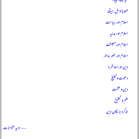
سیرتِ انبیاءؑ
صحابہؓ و اہلِ بیتؓ
اسلام اور سیاست
اسلام اور عدلیہ
اسلام اور معیشت
اسلام اور عصرِ حاضر
دین اور معاشرہ
دعوت و تبلیغ
دین و حکمت
علم و تحقیق
تذکرہ بزرگانِ دین
— مزید عنوانات