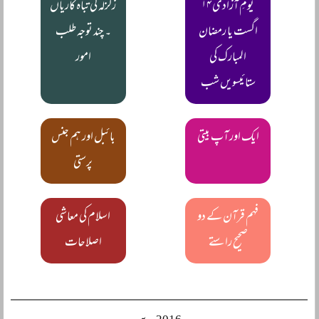
یومِ آزادی ۱۴
زلزلہ کی تباہ کاریاں
اگست یا رمضان
۔ چند توجہ طلب
المبارک کی
امور
ستائیسویں شب
ایک اور آپ بیتی
بائبل اور ہم جنس
پرستی
فہم قرآن کے دو
اسلام کی معاشی
صحیح راستے
اصلاحات