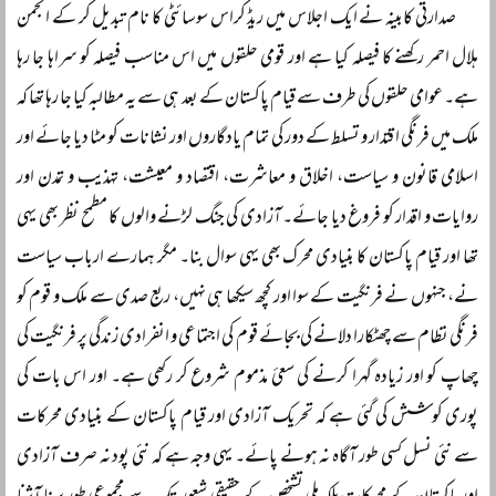
صدارتی کابینہ نے ایک اجلاس میں ریڈ کراس سوسائٹی کا نام تبدیل کر کے انجمن
ہلال احمر رکھنے کا فیصلہ کیا ہے اور قومی حلقوں میں اس مناسب فیصلہ کو سراہا جا رہا
ہے۔ عوامی حلقوں کی طرف سے قیام پاکستان کے بعد ہی سے یہ مطالبہ کیا جا رہا تھا کہ
ملک میں فرنگی ا قتدار و تسلط کے دور کی تمام یادگاروں اور نشانات کو مٹا دیا جائے اور
اسلامی قانون و سیاست، اخلاق و معاشرت، اقتصاد و معیشت، تہذیب و تمدن اور
روایات و اقدار کو فروغ دیا جائے۔ آزادی کی جنگ لڑنے والوں کا مطمح نظر بھی یہی
تھا اور قیام پاکستان کا بنیادی محرک بھی یہی سوال بنا۔ مگر ہمارے ارباب سیاست
نے، جنہوں نے فرنگیت کے سوا اور کچھ سیکھا ہی نہیں، ربع صدی سے ملک و قوم کو
فرنگی نظام سے چھٹکارا دلانے کی بجائے قوم کی اجتماعی و انفرادی زندگی پر فرنگیت کی
چھاپ کو اور زیادہ گہرا کرنے کی سعیٔ مذموم شروع کر رکھی ہے۔ اور اس بات کی
پوری کوشش کی گئی ہے کہ تحریک آزادی اور قیام پاکستان کے بنیادی محرکات
سے نئی نسل کسی طور آگاہ نہ ہونے پائے۔ یہی وجہ ہے کہ نئی پود نہ صرف آزادی