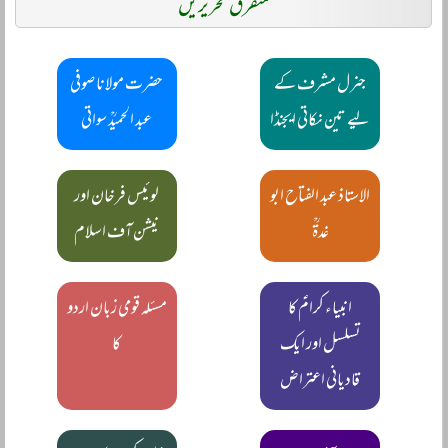
متفرق تحریریں
جنرل مشرف کے
حضرت مولانا صوفی
لیے تین نکاتی ایجنڈا
عبد الحمیدؒ سواتی
الاستاذ عبد الفتاح ابو
لوئیس فرخان اور
غدۃؒ
نیشن آف اسلام
انبیاء کرامؑ کا
مسئلہ قومی زبان اردو
تسلسل اور ایک
کا
قادیانی اعتراض