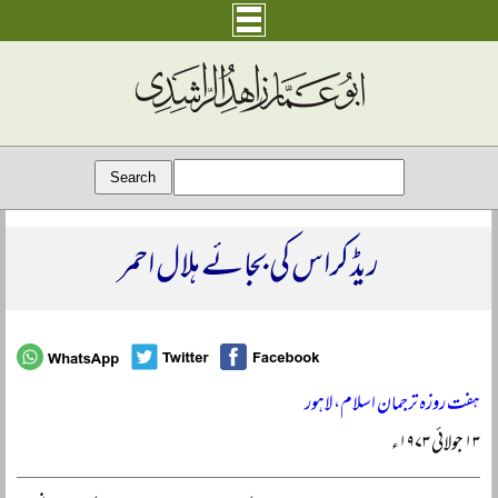
ریڈ کراس کی بجائے ہلال احمر
ہفت روزہ ترجمان اسلام، لاہور
۱۳ جولائی ۱۹۷۳ء