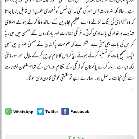
اور پاکستان کے محرکات بلکہ ملی تشخص کے حقیقی شعور تک سے مجموعی طور پر نا آشنا
ہے۔ حالانکہ ضرورت اس امر کی تھی کہ نئی نسل کو شعوری طور پر اس قابل بنایا جاتا
کہ وہ آزادی کی جنگ لڑنے والے عظیم مجاہدین کے ساتھ وفا کرتے ہوئے اسلامی
تہذیب و اقدار کی پاسداری کرتی۔ فرنگی نشانات اور یادگاروں کے ضمن میں ہی ریڈ
کراس کی بات بھی آتی ہے، شکر ہے کہ حکومت پاکستان نے ضمنی طور پر ہی سہی
ایک صحیح بات کو تسلیم کرتے ہوئے ریڈ کراس کا نام تبدیل کر کے ہلال احمر سوسائٹی
رکھ دیا ہے۔ اللہ کرے پاکستان کو فرنگی کے نظام اور اس کے تمام ملعون نشانات
سے کلی نجات حاصل ہو۔ ہمارے لیے تو حقیقی خوشی کا دن وہی ہو گا۔