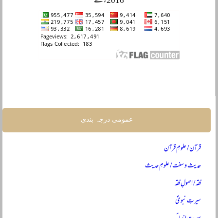
2016ء سے
عمومی درجہ بندی
قرآن / علومِ قرآن
حدیث و سنت / علومِ حدیث
فقہ / اصولِ فقہ
سیرتِ نبویؐ