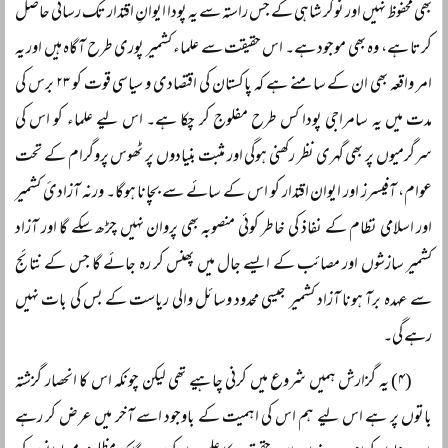
بھی محفوظ نہیں اور نوکر شاہی کے جس راستہ سے یہ پودا ایوانِ اقتدار تک رسائی حاصل
کرتا ہے، وہ بھی موجود ہے۔ اس حقیقت سے علماء کشمیر پوری طرح آگاہ ہیں اور یہ
امر واقعہ بھی ان کے سامنے ہے کہ پاکستان کی اقتصادی و سیاسی قوت کو ۲۳ برس کی
مدت میں یہ سامراجی پودا کس طرح مفلوج کر چکا ہے۔ اس لیے علماء کو اس کی
سرگرمیوں پر بھی گہری نظر رکھنی ہوگی اور مثبت بنیادوں پر ٹھوس پروگرام کے تحت
عوام، آفیسرز اور ایوان اقتدار کو اس کے سائے سے بچانا ہوگا۔ ورنہ آزادیٔ کشمیر
اور اسلامی نظام کے نفاذ کی خاطر کوئی منصوبہ بھی پروان نہیں چڑھ سکے گا اور آزاد
کشمیر سازشوں اور مصائب کے ایسے جال میں پھنس کر رہ جائے گا جس کے نتائج
سے عہدہ برآ ہونا آزاد کشمیر جیسی محدود وسائل والی ریاست کے بس کی بات نہیں
رہے گی۔
(۴) یہ گزارش ہمیں شروع میں کرنی چاہیے تھی لیکن چونکہ اس کا انحصار گزشتہ
باتوں پر ہے اس لیے ہم اس کی اہمیت کے باوجود اسے آخر میں عرض کر رہے