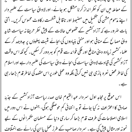
کے معاملہ میں ان کو نظر انداز کرنا مشکل ہو جائے، اور لادینی سیاست کے علمبردار
اپنے مذموم مشن کی تکمیل میں مضبوط اور ناقابل شکست رکاوٹ محسوس کریں۔ اتنی
بات ضرور ہے کہ آزاد کشمیر کے مخصوص حالات کے پیش نظر حریفانہ سیاست شاید
دینی مصالح کے منافی ہو اور منفی بنیادوں کی بجائے مثبت پہلوؤں پر جدوجہد کر کے
علماء کشمیر زیادہ دینی منافع اور ملکی فوائد سے قوم کو بہرہ ور کر سکیں۔ کیونکہ اس وقت
آزادکشمیر کی قیادت لادینی سیاست کی بجائے دینی سیاست کی علمبردار ہے اور اسلام
کی خاطر محض نعرہ بازی ہی نہیں کرتی بلکہ وہ عملی طور پر اس مقصد کی خاطر قدم بڑھا رہی
ہے۔
اس موقع پر مجاہد اول سردار عبد القیوم خان صدر ریاست آزاد کشمیر کے جذبۂ
صادق کا اعتراف نہ کیا جائے تو یہ انتہائی کم حوصلگی ہوگی، جنہوں نے اس دور میں
اسلامی اصلاحات کی طرف قدم بڑھا کر ساری دنیا کے مسلمان حکمرانوں کے لیے
نمونہ اور مثال پیش کی ہے۔ سردار صاحب کے طرز عمل یا ان کی رائے سے اختلاف