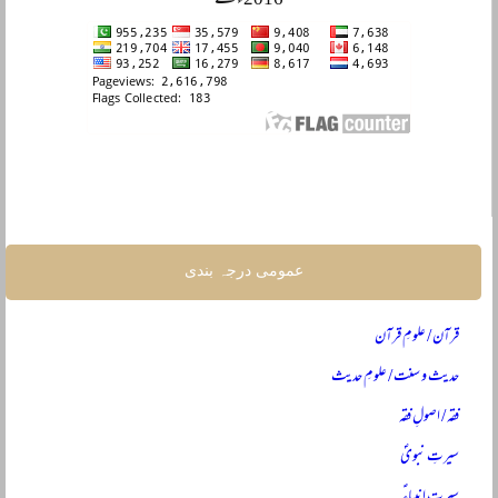
2016ء سے
عمومی درجہ بندی
قرآن / علومِ قرآن
حدیث و سنت / علومِ حدیث
فقہ / اصولِ فقہ
سیرتِ نبویؐ
سیرتِ انبیاءؑ