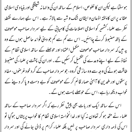
ہو سکتا ہے لیکن ان کا خلوص، اسلام کے ساتھ ان کی والہانہ شیفتگی اور بنیادی اسلامی
عقائد پر ان کا پختہ اذعان و ایقان شک و شبہ سے بالاتر ہے۔ اس لیے ہمارے نقطۂ
نظر سے علماء کشمیر کو اسلامی اصلاحات کی کامیابی کے لیے سردار صاحب موصوف
کے ہاتھ مضبوط کرنے چاہئیں۔ اس سے کم سے کم جو دینی فوائد حاصل ہوں گے وہ
یہ ہیں کہ سردار صاحب موصوف مکمل اعتماد اور حوصلے کے ساتھ اسلامی نظام کے
نفاذ کے لیے اپنے وعدے کی تکمیل کر سکیں گے۔ اور ان کی پشت پر علماء کی مضبوط
طاقت ہونے کی وجہ سے وہ سازشی گروہ، جو سردار صاحب کے گرد خودغرضوں، مفاد
پرستوں اور ملحدین کا آہنی حصار قائم کر کے موصوف کو بے دست و پا کر دینے کے
خواب دیکھ رہا ہے، اس کے حوصلے پست ہوں گے۔
اس کے ساتھ ایک اور بات بھی پیش نظر رہے کہ اگر سردار صاحب کے ساتھ
علماء نے متحد ہو کر تعاون نہ کیا اور خدانخواستہ اسلامی نظام کا خواب پریشاں ہوگیا تو
اس کی ذمہ داری سردار صاحب پر نہیں بلکہ علماء کرام پر ڈالی جائے گی اور سردار