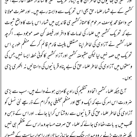
اور کشمیری بھائیوں کی خاطر ان کا یہ ایثار تحریک کشمیر کا شاندار نقطۂ آغاز ہے، نیز
کشمیر کے بے شمار علماء حق بھی اس تحریک سے وابستہ رہے ہیں۔ اور حضرت مولانا
میر واعظ محمد یوسف مرحوم کا ممتاز کشمیری قائدین میں شمار اس بات کا واضح ثبوت
ہے کہ تحریک کشمیر میں علماء کی خدمات کا وافر اور فیصلہ کن حصہ موجود ہے۔ اگرچہ
علماء کشمیر نے آزادی کی خاطر اپنا مستقل پلیٹ فارم قائم کر کے منظم طور پر اس
تحریک میں حصہ نہیں لیا لیکن مقبوضہ کشمیر اور آزاد کشمیر کا کوئی خطہ ایسا نہیں جس کی
وسعتوں میں آزادی کی خاطر علماء حق کی بے پناہ قربانیوں کی داستانیں نہ بکھری پڑی
ہوں۔
آج جبکہ علماء کشمیر اتحاد و تنظیم کی راہ پر گامزن ہونے والے ہیں، سب سے بڑی
ضرورت اس امر کی ہے کہ ایک وسیع اور منظم تبلیغی پروگرام کے ذریعے نئی نسل کو
آزادی کی خاطر علماء حق کی قربانیوں سے روشناس کرایا جائے۔ اور اس کے ذہن و
قلب میں یہ بات بٹھا دی جائے کہ علماء حق صرف مساجد و مدارس کے منتظم ہی نہیں
بلکہ ضرورت پڑنے پر وہ میدان جنگ کے جانباز سپاہی اور راہوار سیاست کے شہسوار