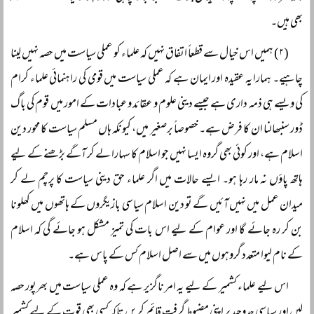
بھی ہیں۔
(۲) ہمیں اس خیال سے قطعاً اتفاق نہیں کہ علماء کو عملی سیاست میں حصہ نہیں لینا
چاہیے۔ ہمارا یہ عقیدہ اور ایمان ہے کہ عملی سیاست میں قومی کی راہنمائی علماء کرام
کی ویسے ہی ذمہ داری ہے جیسے دینی علوم و عقائد و عبادات کے امور میں قوم کی باگ
ڈور سنبھالنا ان کا فرض ہے۔ خصوصاً برصغیر میں، کیونکہ ہاں مسلم سیاست کا محور دین
اسلام ہے، اور کوئی بھی گروہ ایسا نہیں جو اسلام کا سہارا لے کر آگے بڑھنے کے لیے
ہاتھ پاؤں نہ مار رہا ہو۔ ایسے حالات میں اگر علماء حق دینی سیاست کا پرچم لے کر
میدان عمل میں نہیں آئیں گے تو دین اسلام سیاسی بازیگروں کے ہاتھوں میں کھلونا
بن کر رہ جائے گا اور عوام کے لیے اس بات کی تمیز مشکل ہو جائے گی کہ اسلام
کے نام لیوا متعدد گروہوں میں سے اصل اسلام کس کے پاس ہے۔
اس لیے علماء کشمیر کے لیے یہ امر ناگزیر ہے کہ وہ عملی سیاست میں بھرپور حصہ
لیں اور سیاسی جدوجہد پر اپنی مضبوط گرفت قائم کریں تاکہ کسی بھی قوت کے لیے کشمیر