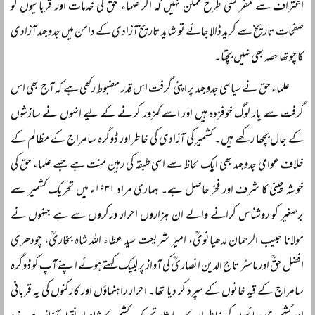
اعتراف سے مفر کسی طرح ممکن نہیں کہ اگر علماء حق کی خدمات اور قربانیوں کو
صفحاتِ تاریخ سے کرید ڈالا جائے تو شاید تاریخ آزادی کے دامن میں جدوجہد آزادی
کا چوتھا حصہ بھی نہیں بچتا۔
علماء حق نے سیاسی جدوجہد پر اپنی گرفت اس قدر مضبوط رکھی ہے کہ آج بھی اس
گرفت سے یار لوگ خوفزدہ ہیں اور اسے کمزور کرنے کے لیے انہوں نے سازشوں
کے جال بچھا رکھے ہیں۔ کشمیر کی آزادی کی خاطر اور ڈوگرہ سامراج کے مظالم کے
خلاف عوامی جدوجہد بھی ایک لحاظ سے اسی طبقہ کی رہین منت ہے جسے علماء حق کی
خوشہ چینی کا شرف اور فخر حاصل ہے۔ ہماری مراد ۱۹۳۱ء میں تحریک کشمیر سے
برصغیر کو روشناس کرانے والے ان ہزاروں احرار ورکروں سے ہے جنہوں نے
مولانا حبیب الرحمان لدھیانویؒ، امیر شریعت سید عطاء اللہ شاہ بخاریؒ، چودھری
افضل حقؒ اور ماسٹر تاج الدین انصاریؒ کی آواز پر لبیک کہتے ہوئے اپنے آپ کو ڈوگرہ
سامراج کے قید خانوں کے سپرد کر دیا تھا۔ احرار راہنماؤں اور کارکنوں کی یہ قربانی