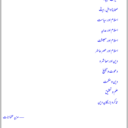
صحابہؓ و اہلِ بیتؓ
اسلام اور سیاست
اسلام اور عدلیہ
اسلام اور معیشت
اسلام اور عصرِ حاضر
دین اور معاشرہ
دعوت و تبلیغ
دین و حکمت
علم و تحقیق
تذکرہ بزرگانِ دین
— مزید عنوانات