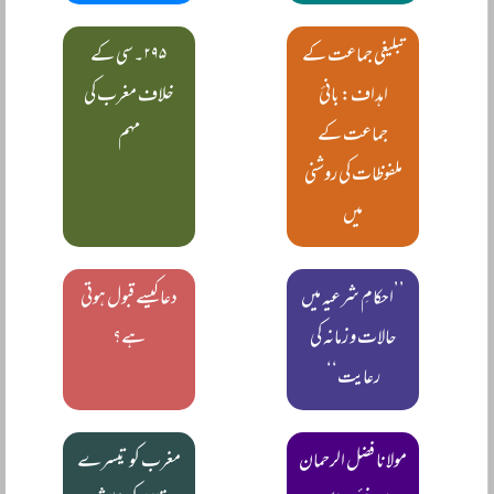
تبلیغی جماعت کے
۲۹۵۔سی کے
اہداف: بانیٔ
خلاف مغرب کی
جماعت کے
مہم
ملفوظات کی روشنی
میں
’’احکامِ شرعیہ میں
دعا کیسے قبول ہوتی
حالات و زمانہ کی
ہے؟
رعایت‘‘
مولانا فضل الرحمان
مغرب کو تیسرے