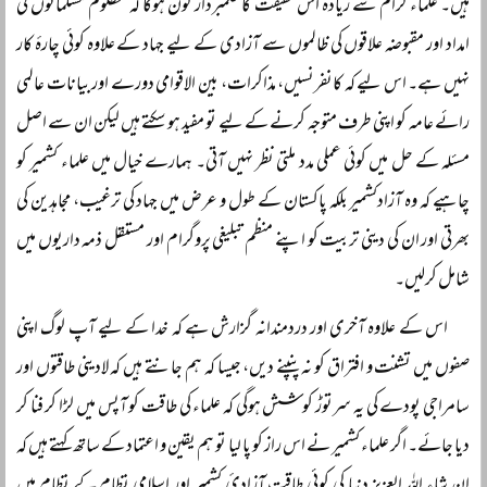
ہیں۔ علماء کرام سے زیادہ اس حقیقت کا علمبردار کون ہوگا کہ مظلوم مسلمانوں کی
امداد اور مقبوضہ علاقوں کی ظالموں سے آزادی کے لیے جہاد کے علاوہ کوئی چارۂ کار
نہیں ہے۔ اس لیے کہ کانفرنسیں، مذاکرات، بین الاقوامی دورے اور بیانات عالمی
رائے عامہ کو اپنی طرف متوجہ کرنے کے لیے تو مفید ہو سکتے ہیں لیکن ان سے اصل
مسئلہ کے حل میں کوئی عملی مدد ملتی نظر نہیں آتی۔ ہمارے خیال میں علماء کشمیر کو
چاہیے کہ وہ آزادکشمیر بلکہ پاکستان کے طول و عرض میں جہاد کی ترغیب، مجاہدین کی
بھرتی اور ان کی دینی تربیت کو اپنے منظم تبلیغی پروگرام اور مستقل ذمہ داریوں میں
شامل کرلیں۔
اس کے علاوہ آخری اور دردمندانہ گزارش ہے کہ خدا کے لیے آپ لوگ اپنی
صفوں میں تشنت و افتراق کو نہ پنپنے دیں، جیسا کہ ہم جانتے ہیں کہ لادینی طاقتوں اور
سامراجی پودے کی یہ سرتوڑ کوشش ہوگی کہ علماء کی طاقت کو آپس میں لڑا کر فنا کر
دیا جائے۔ اگر علماء کشمیر نے اس راز کو پا لیا تو ہم یقین و اعتماد کے ساتھ کہتے ہیں کہ