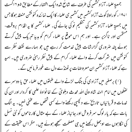
جمعیۃ علماء آزاد کشمیر کی طرف سے شائع شدہ ایک اشتہار کے مطابق ۵ و ۶ اگست
۱۹۷۱ء کو راولاکوٹ آزاد کشمیر میں کشمیری علماء کا ایک نمائندہ کنونشن منعقد ہوگا جس
میں جمعیۃ علماء آزاد کشمیر کی تنظیم نو کی جائے گی۔ علماء کشمیر کا یہ اقدام بروقت،
مستحسن اور ناگزیر ہے۔ اور ہم اس موقع پر علماء کرام کو ہدیۂ تبریک پیش کرتے
ہوئے چند ضروری گزارشات پیش خدمت کر رہے ہیں جو ہمارے نقطۂ نظر سے
کنونشن میں شرکت کرنے والے علماء کرام کے پیش نظر رہنی ضروری ہیں۔ امید
ہے کہ علماء آزاد کشمیر ان معروضات پر ٹھنڈے دل سے غور فرمائیں گے۔
(۱) برصغیر میں آزادی کی جنگ لڑنے والے طبقوں میں علماء حق یا دوسرے
لفظوں میں امام الہند شاہ ولی اللہ محدث دہلویؒ کے خانوادۂ علمی کا کردار اور ان کی
خدمات و قربانیاں تاریخ سے دلچسپی رکھنے والے کسی شخص سے مخفی نہیں۔ یہ الگ
بات ہے کہ یار لوگ سرفروش اور جانباز علماء کے بے مثال کارناموں کو نئی نسل
کی نگاہوں سے اوجھل رکھنے میں ہی مصلحت سمجھے ہوئے ہیں۔ مگر اس حقیقت کے