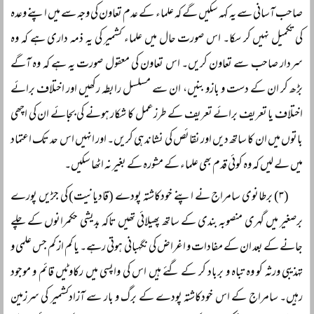
صاحب آسانی سے یہ کہہ سکیں گے کہ علماء کے عدم تعاون کی وجہ سے میں اپنے وعدہ
کی تکمیل نہیں کر سکا۔ اس صورت حال میں علماء کشمیر کی یہ ذمہ داری ہے کہ وہ
سردار صاحب سے تعاون کریں۔ اس تعاون کی معقول صورت یہ ہے کہ وہ آگے
بڑھ کر ان کے دست و بازو بنیں، ان سے مسلسل رابطہ رکھیں اور اختلاف برائے
اختلاف یا تعریف برائے تعریف کے طرزعمل کا شکار ہونے کی بجائے ان کی اچھی
باتوں میں ان کا ساتھ دیں اور نقائص کی نشاندہی کریں۔ اور انہیں اس حد تک اعتماد
میں لے لیں کہ وہ کوئی قدم بھی علماء کے مشورہ کے بغیر نہ اٹھا سکیں۔
(۳) برطانوی سامراج نے اپنے خودکاشتہ پودے (قادیانیت) کی جڑیں پورے
برصغیر میں گہری منصوبہ بندی کے ساتھ پھیلائی تھیں تاکہ بدیشی حکمرانوں کے چلے
جانے کے بعد ان کے مفادات و اغراض کی نگہبانی ہوتی رہے۔ یا کم از کم جس علمی و
تہذیبی ورثہ کو وہ تباہ و برباد کر کے گئے ہیں اس کی واپسی میں رکاوٹیں قائم و موجود
رہیں۔ سامراج کے اس خودکاشتہ پودے کے برگ و بار سے آزادکشمیر کی سرزمین