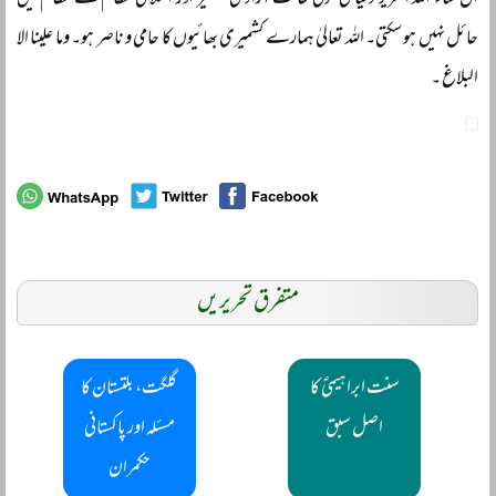
ان شاء اللہ العزیز دنیا کی کوئی طاقت آزادیٔ کشمیر اور اسلامی نظام کے نظام میں
حائل نہیں ہو سکتی۔ اللہ تعالیٰ ہمارے کشمیری بھائیوں کا حامی و ناصر ہو۔ وما علینا الا
البلاغ ۔
متفرق تحریریں
سنت ابراہیمیؑ کا
گلگت، بلتستان کا
اصل سبق
مسئلہ اور پاکستانی
حکمران