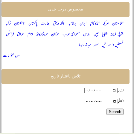
مخصوص درجہ بندی
افغانستان
امریکہ
انڈونیشیا
ایران
برطانیہ
بنگلہ دیش
بھارت
پاکستان
تاجکستان
ترکیہ
جنوبی افریقہ
چیچنیا
چین
روس
سعودی عرب
سوڈان
سویٹزرلینڈ
شام
عراق
فرانس
فلسطین و اسرائیل
مصر
میانمار برما
— مزید عنوانات
تلاش باعتبار تاریخ
ابتدائی
انتہائی