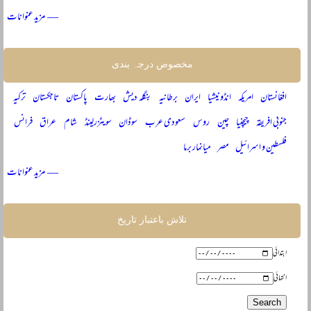
— مزید عنوانات
مخصوص درجہ بندی
افغانستان
امریکہ
انڈونیشیا
ایران
برطانیہ
بنگلہ دیش
بھارت
پاکستان
تاجکستان
ترکیہ
جنوبی افریقہ
چیچنیا
چین
روس
سعودی عرب
سوڈان
سویٹزرلینڈ
شام
عراق
فرانس
فلسطین و اسرائیل
مصر
میانمار برما
— مزید عنوانات
تلاش باعتبار تاریخ
ابتدائی
انتہائی