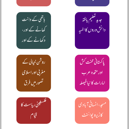
جدید تعلیم یافتہ
ہاتھی کے دانت
دانش وروں کا المیہ
کھانے کے اور،
دکھانے کے اور
پاکستانی محنت کش
روشن خیالی کے
اور متحدہ عرب
مغربی اور اسلامی
امارات کا نیا فیصلہ
تصور میں فرق
مسجد، انسانی آبادی
فلسطینی ریاست کا
کا زیرو پوائنٹ
قیام