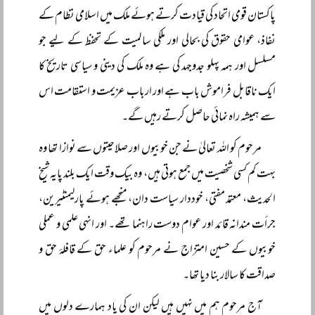
پاکستان قومی اتحاد کی قیادت کرتے ہوئے ملک میں اسلامی نظام کے
نفاذ، عوامی حقوق کی بحالی اور ملکی سالمیت کے تحفظ کے لیے جو
مسلسل اور ہمہ پہلو جدوجہد کی ہے وہ ملک کی دینی و سیاسی تاریخ کا
ایک ناقابل فراموش باب ہے اور ارباب عزیمت و استقامت اس
سے ہمیشہ راہ نمائی حاصل کرتے رہیں گے۔
مرحوم کو اللہ تعالیٰ نے جن خوبیوں اور صلاحیتوں سے نوازا تھا وہ
بہت کم کسی شخصیت میں جمع ہوتی ہیں، وہ بیک وقت ایک بلند پایہ شیخ
الحدیث، معتمد مفتی، خوددار سیاست دان، منجھے ہوئے پارلیمنٹیرین،
جرأت مندانہ قائد اور عوام دوست راہنما تھے۔ اور انہی علمی و عملی
خوبیوں کے حسین امتزاج نے مرحوم کو علماء حق کے قافلۂ حق و
صداقت کا سالار بنا دیا تھا۔
آج مرحوم ہم میں نہیں ہیں لیکن ان کی یاد ہمارے دلوں میں