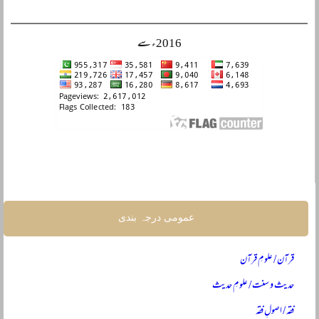
2016ء سے
عمومی درجہ بندی
قرآن / علومِ قرآن
حدیث و سنت / علومِ حدیث
فقہ / اصولِ فقہ