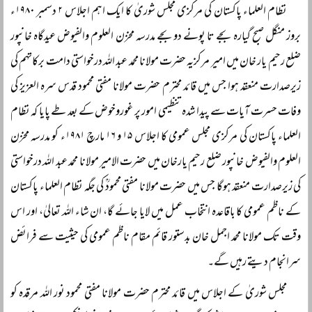
نظام العلماء پاکستان کی مرکزی مجلس شوریٰ کا ایک اہم اجلاس ۲ دسمبر ۱۹۸۰ء
بروز منگل صبح گیارہ بجے تا پونے دو بجے مدرسہ مخزن العلوم والفیوض عیدگاہ خانپور
ضلع رحیم یار خان میں امیر مرکزیہ حضرت مولانا محمد عبد اللہ درخواستی دامت برکاتہم کی
زیرصدارت منعقد ہوا جس میں قائد محترم حضرت مولانا مفتی محمود قدس سرہ العزیز کی
وفات حسرت آیات سے پیدا شدہ تنظیمی امور پر غوروخوض کے بعد طے پایا کہ نظام
العلماء پاکستان کی مرکزی مجلس عمومی کا اجلاس ۱۵ و ۱۶ مارچ ۱۹۸۱ء کو مدرسہ مخزن
العلوم والفیوض خانپور ضلع رحیم یارخان میں حضرت الامیر مولانا محمد عبد اللہ درخواستی
کی زیرصدارت منعقد ہوگا جس میں حضرت مولانا مفتی محمودؒ کی جگہ نظام العلماء پاکستان
کے ناظم عمومی کا باقاعدہ انتخاب عمل میں لایا جائے گا، ان شاء اللہ تعالیٰ، اور اس
وقت تک مولانا محمد اجمل خان بدستور قائم مقام ناظم عمومی کی حیثیت سے فرائض
سرانجام دیتے رہیں گے۔
مجلس شوریٰ کے اجلاس میں قائد محترم حضرت مولانا مفتی محمود نور اللہ مرقدہ کو