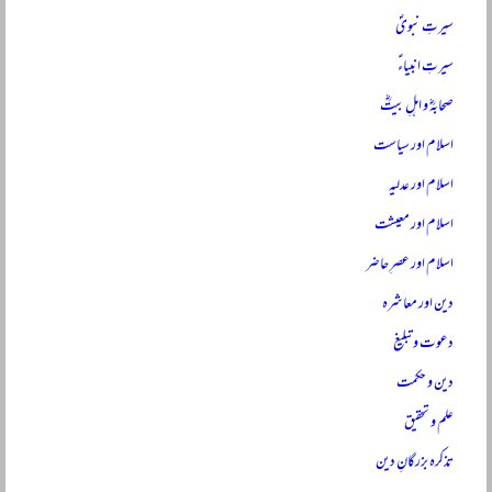
سیرتِ نبویؐ
سیرتِ انبیاءؑ
صحابہؓ و اہلِ بیتؓ
اسلام اور سیاست
اسلام اور عدلیہ
اسلام اور معیشت
اسلام اور عصرِ حاضر
دین اور معاشرہ
دعوت و تبلیغ
دین و حکمت
علم و تحقیق
تذکرہ بزرگانِ دین