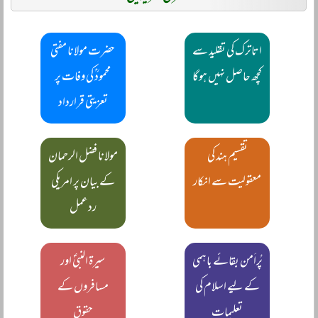
اتاترک کی تقلید سے
حضرت مولانا مفتی
کچھ حاصل نہیں ہوگا
محمودؒ کی وفات پر
تعزیتی قرارداد
تقسیم ہند کی
مولانا فضل الرحمان
معقولیت سے انکار
کے بیان پر امریکی
ردعمل
پُراَمن بقائے باہمی
سیرۃ النبیؐ اور
کے لیے اسلام کی
مسافروں کے
تعلیمات
حقوق