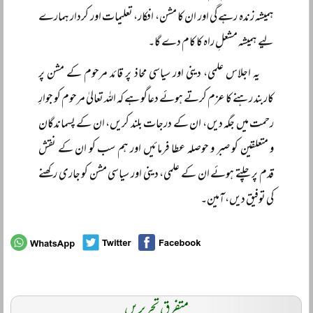
ہمیشہ زندہ رہے گی اور ان کا مشن، افکار، تعلیمات اور کردار ہمارے
لیے ہمیشہ مشعلِ راہ کا کام دے گا۔
یہ اجلاس علمی، دینی اور سیاسی محاذ پر قائد مرحوم کے مشن پر
کاربند رہنے کا عزم کرتے ہوئے دعاگو ہے کہ اللہ تعالیٰ مرحوم کو جوارِ
رحمت میں جگہ دیں، ان کے درجات بلند کریں، ان کے پسماندگان
و متعلقین کو صبر و حوصلہ عطا فرمائیں اور ہم سب کو ان کے نقش
قدم پر چلتے ہوئے ان کے علمی، دینی اور سیاسی مشن کو جاری رکھنے
کی توفیق دیں، آمین۔
متفرق تحریریں