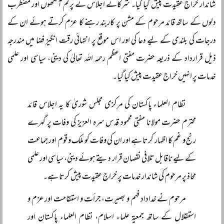
شاندار خراجِ عقیدت پیش کیا گیا۔ شرکائے اجلاس نے پرنم آنکھوں اور مضطرب
دلوں کے ساتھ قائد مرحوم کے مشن پر کاربند رہنے کا عزم کرتے ہوئے ان کے
درجات کی بلندی کے لیے دعا کی اور اس موقع پر انتہائی رقت انگیز فضا میں مندرجہ
ذیل قرارداد کے ذریعہ حضرت مفتی اعظم رحمہ اللہ تعالیٰ کی دینی، سیاسی اور علمی
خدمات پر انہیں خراج عقیدت پیش کیا گیا۔
نظام العلماء پاکستان کی مرکزی مجلس شوریٰ کا یہ اجلاس قائد
محترم حضرت مولانا مفتی محمود قدس سرہ العزیز کی وفات پر گہرے
رنج و غم کا اظہار کرتا ہے اور ان کی وفات کو ملک و قوم اور جماعت
کے لیے ناقابل تلافی نقصان قرار دیتے ہوئے دینی، سیاسی اور علمی
محاذ پر مرحوم کی شاندار خدمات پر خراجِ عقیدت پیش کرتا ہے۔
مرحوم نے خداداد فہم و بصیرت، جرأت و استقامت اور عزم و
استقلال کے ساتھ جمعیۃ علماء اسلام، نظام العلماء پاکستان اور