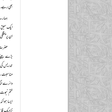
بھی رہے۔
ہمارے 
ایک سبق ہ
ان پر پختگ
حضرت م
بڑے بیٹے ق
تدریس کی 
مناسبت سے 
دائرے الگ
ختم نبوت ا
ایسا ہوا ک
نزدیک قاب