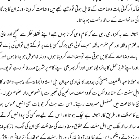
ھا کہ اگر کوئی بات وضاحت کے قابل ہوتی تو دھیمے لہجے میں وضاحت کر دیتا، ورنہ ان کا بز
عا کی درخواست کے ساتھ رخصت ہو جاتا۔
میشہ سے یہ کمزوری رہی ہے کہ کام وہی کرتا ہوں جسے اپنے نقطۂ نظر سے صحیح اور اپ
محترم مدظلہ اور عم مکرم مدظلہ سمیت کوئی بھی بزرگ کسی بات پر ٹوکتے ہیں تو ان کی بات توج
بات وضاحت کے قابل ہوتی ہے تو وضاحت کر دیتا ہوں، ورنہ خاموش ہو جاتا ہوں اور کوئی رد
ور اپنے طرز عمل کا جائزہ لیتا ہوں اور اگر پھر بھی اپنے کام پر شرح صدر قائم رہے تو پو
ولانا عبد اللطیف جہلمیؒ کی جدوجہد کا بنیادی میدان اہل السنۃ والجماعۃ کے مذہب وعقائد
ہل سنت کے عقائد ونظریات کو وہ سلف صالحین کی تعبیرات بالخصوص دار العلوم دیوبند کے اک
ویج واشاعت میں مسلسل مصروف رہتے۔ اس سے ہٹ کر جو بات بھی انہیں محسوس 
کا موقف اور طریق کار ہمیشہ بے لچک ہوتا اور اس کے لیے وہ کسی کی پروا نہیں کر
 ساتھ ساتھ ملک میں اہل سنت کے حقوق ومفادات کی حفاظت بھی ان کی تگ وتاز کا ہ
 پر زد پڑتے دیکھی، اس کے خلاف آواز بلند کی اور اہل سنت کے موقف کی ترجمانی میں پی