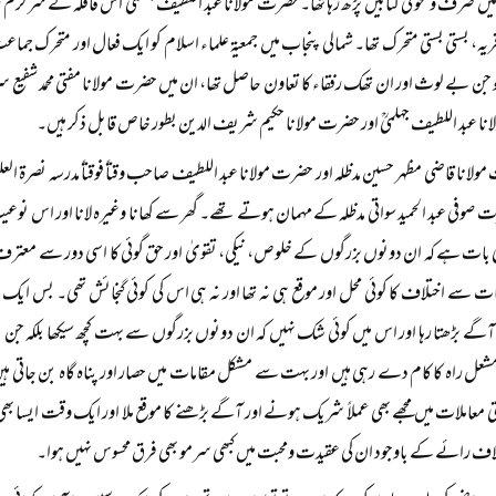
 میں صرف ونحو کی کتابیں پڑھ رہا تھا۔ حضرت مولانا عبد اللطیف جہلمیؒ اس قافلہ کے سرگرم
ریہ، بستی بستی متحرک تھا۔ شمالی پنجاب میں جمعیۃ علماء اسلام کو ایک فعال اور متحرک جم
 جن بے لوث اور ان تھک رفقاء کا تعاون حاصل تھا، ان میں حضرت مولانا مفتی محمد شفیع 
ا عبد اللطیف جہلمیؒ اور حضرت مولانا حکیم شریف الدین بطور خاص قابل ذکر ہیں۔
ولانا قاضی مظہر حسین مدظلہ اور حضرت مولانا عبد اللطیف صاحب وقتاً‌ فوقتاً‌ مدرسہ نصرۃ ال
صوفی عبد الحمید سواتی مدظلہ کے مہمان ہوتے تھے۔ گھر سے کھانا وغیرہ لانا اور اس نوعی
ی بات ہے کہ ان دونوں بزرگوں کے خلوص، نیکی، تقویٰ اور حق گوئی کا اسی دور سے معترف چل
ت سے اختلاف کا کوئی محل اور موقع ہی نہ تھا اور نہ ہی اس کی کوئی گنجائش تھی۔ بس ایک ن
آگے بڑھتا رہا اور اس میں کوئی شک نہیں کہ ان دونوں بزرگوں سے بہت کچھ سیکھا بلکہ جن
مشعل راہ کا کام دے رہی ہیں اور بہت سے مشکل مقامات میں حصار اور پناہ گاہ بن جاتی ہیں،
معاملات میں مجھے بھی عملاً‌ شریک ہونے اور آگے بڑھنے کا موقع ملا اور ایک وقت ایسا بھی
تلاف رائے کے باوجود ان کی عقیدت ومحبت میں کبھی سرمو بھی فرق محسوس نہیں ہوا۔