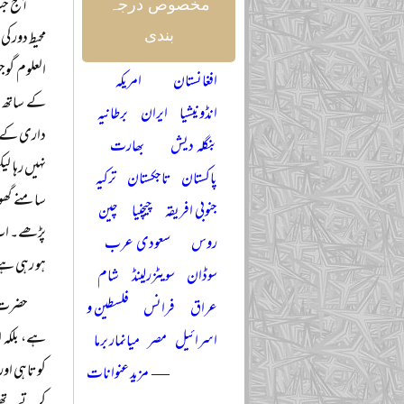
آج جب 
مخصوص درجہ
محیط دور ک
بندی
العلوم گو
افغانستان
امریکہ
کے ساتھ تھ
انڈونیشیا
ایران
برطانیہ
بنگلہ دیش
بھارت
نہیں رہا ل
پاکستان
تاجکستان
ترکیہ
سامنے گھوم
جنوبی افریقہ
چیچنیا
چین
پڑھے۔ اب ا
روس
سعودی عرب
ہو رہی ہ
سوڈان
سویٹزرلینڈ
شام
حضرت م
عراق
فرانس
فلسطین و
ہے، بلکہ ا
اسرائیل
مصر
میانمار برما
کوتاہی اور
— مزید عنوانات