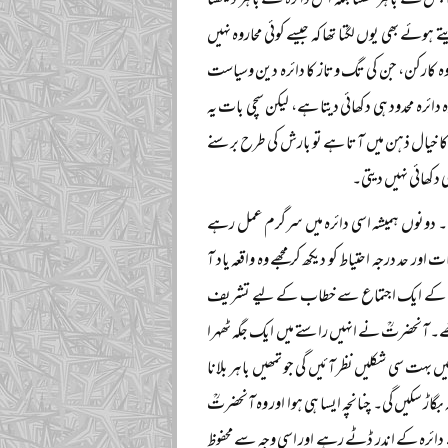
س سے باہر نکلنا بلکہ اس دائرہ سے باہر دیکھنا
ہوئے بھی یوں لگتا تھا کہ جیسے کوئی محاروہ نہیں
ے وہ کارکن، جن کی تگ وتاز کا دائرہ دین وسیاست
رہ محدود ہی دکھائی دیتا ہے، لیکن سچی بات یہ
 خیال ذہن میں آتا ہے تو بارش کی طرح برسنے
 دکھائی نہیں دیتی۔
ھے۔ دونوں ہمیشہ اسی دائرہ میں سرگرم عمل رہے
ر حد درجہ احتیاط کو دیکھ کر مجھے وہ واقعہ یاد آ
ر جنوں کے ایک اجتماع سے خطاب کے لیے تشریف
ھے۔ آنحضرتؒ نے انہیں راستے میں ایک جگہ ٹھہرا
یں بہت سی شکلیں نظر آئیں گی جو تمھیں باہر بلانا
ہ بگاڑ سکیں گی۔ چنانچہ ایسا ہی ہوا اور وہ آنحضرتؒ
دائرہ کے اندر ڈٹے رہے اور اسی وجہ سے محفوظ