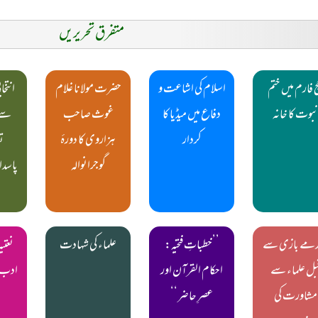
متفرق تحریریں
 فارم میں ختم
اسلام کی اشاعت و
حضرت مولانا غلام
انتخا
نبوت کا خانہ
دفاع میں میڈیا کا
غوث صاحب
سے 
کردار
ہزاروی کا دورۂ
ت
گوجرانوالہ
پاسدار
دمے بازی سے
’’خطباتِ فتحیہ:
علماء کی شہادت
نعتی
بل علماء سے
احکام القرآن اور
ادب 
مشاورت کی
عصرِ حاضر‘‘