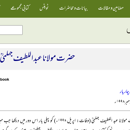
مضامین و مقالات
بیانات و محاضرات
ٹویٹس
کتابی مجموعے
حضرت مولانا عبد اللطیف جہلمیؒ
چار یار
۱۹۹۸ء
حضرت مولانا عبد اللطیف جہلمیؒ (وفات: اپریل ۱۹۹۸ء) کو پہلی با