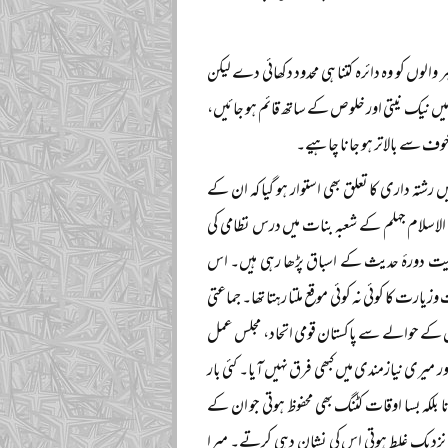
الوں کو وہ دائرہ کتنا ہی محدود دکھائی دے لیکن
ں نیک نیتی اور خلوص کے ساتھ قائم ہو جائیں،
خوف سے بالاتر ہو جانا چاہیے۔
رشتہ داری کا تعلق بھی استوار ہو گیا کہ ان کے
 الاسلام جہلم کے شعبہ بنات میں درس نظامی کی
سمیت دورۂ حدیث کے اسباق پڑھا رہی ہیں۔ اس
ت کا کوئی نہ کوئی موقع ملتا رہتا تھا۔ جماعتی
س کے حوالے سے پاکستان قومی اتحاد، مجلس عمل
میری نیازمندی میں کبھی فرق نہیں آیا۔ کئی بار
ا بلکہ بسا اوقات کٹنگ بھی محفوظ ہوتی جو ان کے
نزدیک غلط ہوتی اس کی نشان دہی کرتے۔ میرا