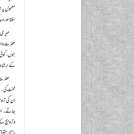
معمول یہ ت
سنتا اور د
میری ہ
حضرت والد 
ہوں، کوئی 
کے ارشاد ا
حضرت م
محنت کی۔ ا
ان کی تر
جاتے۔ ان 
وترویج کے
مذہبی حقوق