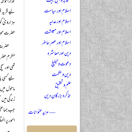
صحابہؓ و اہلِ بیتؓ
گوجرانوالہ
اسلام اور سیاست
لیے قریہ ق
اسلام اور عدلیہ
ہزارویؒ کو
اسلام اور معیشت
حضرت مولان
اسلام اور عصرِ حاضر
حضرت م
دین اور معاشرہ
مکرم حضرت 
دعوت و تبلیغ
تھی اور سچ
دین و حکمت
لیے کسی با
علم و تحقیق
ماحول میں 
تذکرہ بزرگانِ دین
زندگی میں 
جب جماعتی 
— مزید عنوانات
امور پر اخ