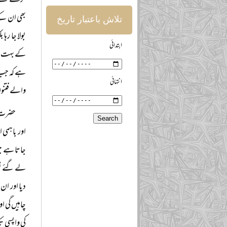
کرتے تھے ا
بھی ان کے 
تلاش باعتبار تاریخ
بولا جا رہ
ابتدائی
کے بہت سے 
ہے کہ جب 
انتہائی
والے فتنوں
حضرت م
اور باہمی 
جاتا ہے ج
لے گئے تو 
دیا اور ان 
چاہیں گی او
کی واپسی 