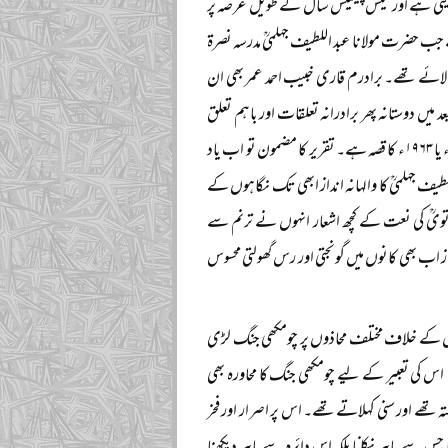
دیتی ہے اور تیس پینتیس سال کے طویل عرصہ پر
ہے جب حضرت مولانا عبد اللطیف جہلمیؒ مدرسہ نصرۃ
لائے تھے۔ برادرم قاری خبیب احمد عمر بھی ان
یں دوستانہ پھر برادرانہ تعلقات اور باہم تعلق
داری کے خوشگوار نتیجہ تک پہنچی۔ جلسہ سیرت النبی صلی اللہ علیہ وسلم کے موضوع پر تھا۔ غالباً‌ ۱۹۶۲ء یا ۱۹۶۳ء کا قصہ ہے۔ تقریر کا مضمون تو اب یاد
للطیف جہلمیؒ کا والہانہ انداز ابھی تک نگاہوں کے
وتویؒ کی نعت کے کچھ اشعار انہوں نے ترنم سے
از اب بھی کانوں میں گونجتی اور رس گھولتی محسوس
طل کے خلاف مختلف محاذوں پر چومکھی جنگ لڑی
اس کی تعبیر کے لیے چومکھی جنگ کا محاورہ بھی
تھے اور سنی کہلاتے تھے۔ اس پر اصرار اور فخر