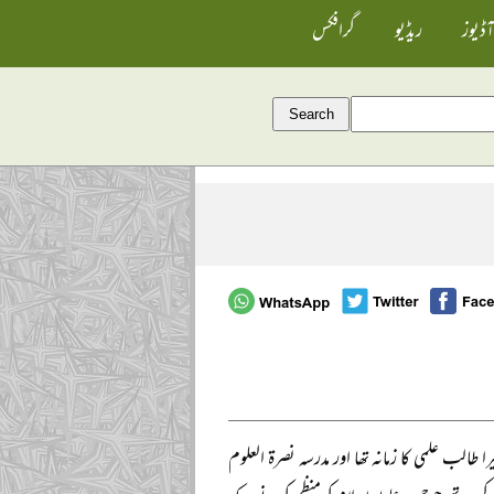
آڈیوز
ریڈیو
گرافکس
ر اس دور میں دیکھا جب میرا طالب علمی کا زمانہ تھا اور مدرسہ نصرۃ العلوم