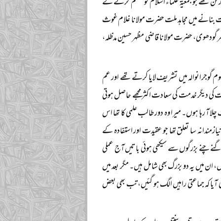
 رکن تھے جو جمعیۃ علماء اسلام کو منظم کرنے کے
اعت بنانے میں مجاہد ملت حضرت مولانا غلام غوث
سرگودھوی، حضرت مولانا قاضی مظہر حسین مدظلہ،
علوم گوجرانوالہ میں تشریف لایا کرتے تھے اور عم
ت کی دیگر خدمت کی سعادت اکثر مجھے حاصل ہوتی
ا آ رہا ہوں۔ میرا وہ دور طالب علمی کا تھا اس
یازمندانہ سا تعلق تھا جو عقیدت اور استفادہ کے
 گنے چنے بزرگوں سے سیکھی ہوئی باتیں آج عملی
 ان میں یہ دو بزرگ بھی شامل ہیں۔ مگر بعد میں
 آیا کہ جماعتی راہیں الگ ہو گئیں، تب بھی بعض