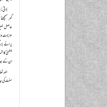
ذاتی ز
گھر سمجھتے
حاصل نہیں 
عزیمت واست
پرانے بزرگ
جہلمیؒ کا 
ان کے بعد 
اللہ ت
سنت کی جدو