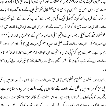
ماضی کی طرف پلٹ کر دیکھتا ہوں تو تعلقات اور تجزبات کی ایک وسیع دنیا آباد دکھائی 
ی بہت سی یادیں ذہن کی اسکرین پر باری باری جھلملاتی نظر آتی ہیں۔ مجھے وہ وقت یاد آ رہا 
جرانوالہ کے قریب محلہ گوبند گڑھ کی ایک گلی میں جلسہ سے خطاب کرنے کے لیے تشریف 
ے۔ قاری صاحب پہلی بار گوجرانوالہ آئے تھے اور میری ان سے ابتدائی ملاقات تھی جو بعد م
یکن جلسہ کا منظر، حضرت رسالت مآب صلی اللہ علیہ وسلم کی سیرت طیبہ کا ذکر اور مولانا عبد ا
 رہا ہے۔ حضرت نبی اکرمؒ کی شان ومنقبت میں حجۃ الاسلام حضرت مولانا محمد قاسم نان
سے ان کے جذب وکیف کا کرشمہ سمجھیے یا پہلی بار یہ اشعار سننے کا نتیجہ قرار دیجیے کہ وہ آو
ے۔
ولانا عبد اللطیف جہلمیؒ کا تعلق جس قافلہ حق وصداقت سے تھا، اس نے ہر دور میں با
ہل حق کو ہر دور میں باطل کے خلاف جتنے محاذوں پر بیک وقت برسر پیکار رہنا پڑتا ہے، 
 تنگ دامنی کی شکایت کرتا رہ جاتا ہے۔ وہ اہل سنت کے قافلہ عزم واستقامت سے وابستہ 