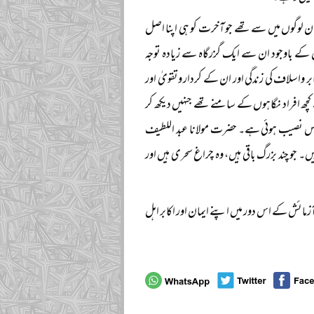
ہ ان لوگوں میں سے تھے جو آخرت کو ہی اپنا اصل
نیوں کے باوجود ان سے ایک گزرگاہ سے زیادہ توجہ
واسلاف کی زندگی اور ان کے کردار وتقویٰ اور
کچھ افراد نگاہوں کے سامنے تھے جنہیں دیکھ کر
ی مجلس نصیب ہوئی ہے۔ حضرت مولانا عبد اللطیف
۔ جو چند بزرگ باقی ہیں، وہ چراغ سحری ہیں اور
آزمائش کے اس دور میں اپنے ایمان اور اکابر اہل