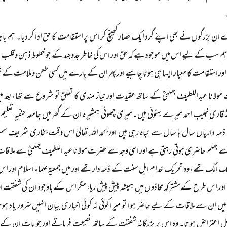
ان بزرگوں نے بھی اپنے گرد ایک حصار کھینچ کر اس پر استقامت کا حق ادا کر دیا۔ ہم باہر و
م سب کے لیے اس میں موجود ہے کہ حق اور اس کی خاطر جدوجہد کے جو خطوط ذہن وقلب می
ی اور استقامت کا معیار ایسا ہی ہونا چاہیے اور پھر ان کے بارے میں کسی طعن وملامت کے 
ولانا عبد اللطیف جہلمیؒ کے ساتھ عقیدت اور نیاز مندی کا تعلق تو شروع سے تھا، بعد میں 
اری خبیب احمد میرے بہنوئی ہیں۔ میری چھوٹی ہمشیرہ ان کے گھر میں جامعہ حنفیہ تعلیم
ذمہ داریاں سال ہا سال سے نباہ رہی ہیں اور بحمد اللہ تعالیٰ اس وقت بخاری شریف 
جہلم حاضری ہوتی رہتی ہے اور اسی وجہ سے حضرت مولانا عبد اللطیف جہلمیؒ سے ملاقات وزیار
 الگ تھے، وہ تحریک خدام اہل سنت کے ذمہ دار تھے اور میں جمعیۃ علماء اسلام اور ا
ور اس طرح کے مشترکہ محاذوں میں ہمیشہ پیش پیش رہا، مگر اس کے باوجود ان کی شفقت اور 
ہ میں ان سے ملاقات کے لیے حاضر ہوا تو میرا کوئی نہ کوئی اخباری بیان انہیں ضرور یاد ہوت
ل اعتراض ہوتا۔ وہ اس پر بزرگانہ شفقت کے ساتھ نصیحت فرماتے اور جو بات ان کے 