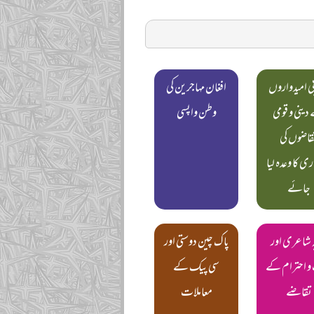
بی امیدواروں
افغان مہاجرین کی
دینی و قومی
وطن واپسی
قاضوں کی
ی کا وعدہ لیا
جائے
ہ شاعری اور
پاک چین دوستی اور
و احترام کے
سی پیک کے
تقاضے
معاملات