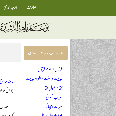
تعارف
درجہ بندی
عمومی درجہ بندی
قرآن / علومِ قرآن
حدیث و سنت / علومِ حدیث
ماہنامہ حق 
فقہ / اصولِ فقہ
جولائی تا نومبر 
سیرتِ نبویؐ
سیرتِ انبیاءؑ