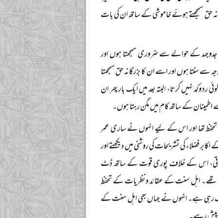
رگانہ حق سمجھتے ہوئے خاموشی کے ساتھ ان کی بات
نی جدوجہد کے حوالے سے ضروری سمجھتا ہوں اور
ہ سے سنتا ہوں اور اسے ان کا بزرگانہ حق سمجھتا
 وکد نہیں کرتا، البتہ بعد میں ایک بار پھر ان
رے اطمینان کے ساتھ کام میں مگن رہتا ہوں۔
 کا تحفظ تھا اور اس کے لیے انہوں نے ساری عمر
ابر فضلاء کی تشریحات کی روشنی میں دیکھتے اور
ہوتی، اس کے خلاف پوری قوت کے ساتھ ڈٹ
تے تھے۔ اہل سنت کے عقائد ونظریات کے تحفظ
دف رہی ہے۔ انہوں نے جہاں بھی اہل سنت کے
ش پیش رہے۔