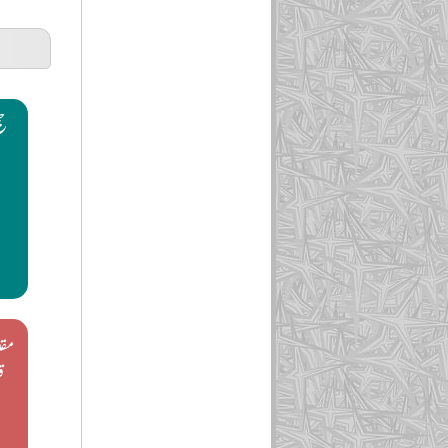
حج
مق
ق