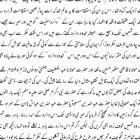
ور بلا خوف لومۃ لائم اس کا پرچار کرتے تھے۔ ان کے ہاں سنیت کا ایک متعین دائرہ تھا ج
نزدیک گناہ تھا۔ اس پر ان کی استقامت کا یہ عالم تھا کہ اسے پہاڑ جیسی استقامت قرار دیتے 
ا بلکہ ایک حقیقت واقعہ کا اظہار کیا جا رہا ہے۔ان کے ’’دائرہ سنیت‘‘ کو میں اور میرے جیس
شعبوں تک وسیع ہے، ہمیشہ محدود دائرہ کہتے رہے ہیں اور اس نقطۂ نظر سے اب بھی وہ دائ
چاروں طرف نظر دوڑا کر ایمان کی سلامتی کے حوالے سے کوئی گوشہ عافیت تلاش کرنے کا
 اور ان کی حشر سامانیوں کے اس دور میں اس ’’محدود دائرہ‘‘ کے سوا کوئی اور جائے پناہ بھی
ولانا قاضی مظہر حسین مدظلہ اور حضرت مولانا عبد اللطیف جہلمیؒ دونوں لازم وملزوم ت
اعتماد وتعاون کی ایک قابل تقلید مثال دنیا کے سامنے پیش کی۔ ان کی ترجیحات، ذہنی تحفطات او
و حدیث کی بعض کتابوں میں مذکور ہے کہ حضرت نبی اکرم صلی اللہ علیہ وسلم ایک با
ایک صحابی (غالباً‌ حضرت عبد اللہ بن مسعودؓ یا حضرت عبد اللہ بن عباسؓ) ان کے ہمراہ ت
کے گرد زمین کا دائرہ کھینچ کر فرمایا کہ میری واپسی تک اس دائرہ کے اندر رہنا، باہر سے تمہ
ر وہ تمہیں خوف زدہ بھی کریں گی، لیکن اگر تم اس دائرہ سے باہر نہ نکلے تو وہ تمہارا کچھ بھی ن
تک تمام تر تخویف وتحریص اور طرح طرح کی ڈراؤنی شکلوں کے نظر آنے کے باوجود اپنے 