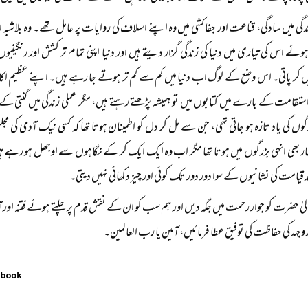
ندگی میں سادگی، قناعت اور جفا کشی میں وہ اپنے اسلاف کی روایات پر عامل تھے۔ وہ بلاشب
 ہوئے اس کی تیاری میں دنیا کی زندگی گزار دیتے ہیں اور دنیا اپنی تمام تر کشش اور رنگی
کر پاتی۔ اس وضع کے لوگ اب دنیا میں کم سے کم تر ہوتے جا رہے ہیں۔ اپنے عظیم اکابر 
قامت کے بارے میں کتابوں میں تو ہمیشہ پڑھتے رہتے ہیں، مگر عملی زندگی میں گنتی کے 
وں کی یاد تازہ ہو جاتی تھی، جن سے مل کر دل کو اطمینان ہوتا تھا کہ کسی نیک آدمی ک
شمار بھی انہی بزرگوں میں ہوتا تھا مگر اب وہ ایک ایک کر کے نگاہوں سے اوجھل ہو رہے ہیں
قیامت کی نشانیوں کے سوا دور دور تک کوئی اور چیز دکھائی نہیں دیتی۔
عالیٰ حضرت کو جوار رحمت میں جگہ دیں اور ہم سب کو ان کے نقش قدم پر چلتے ہوئے فتنہ اور 
جہد کی حفاظت کی توفیق عطا فرمائیں، آمین یا رب العالمین۔