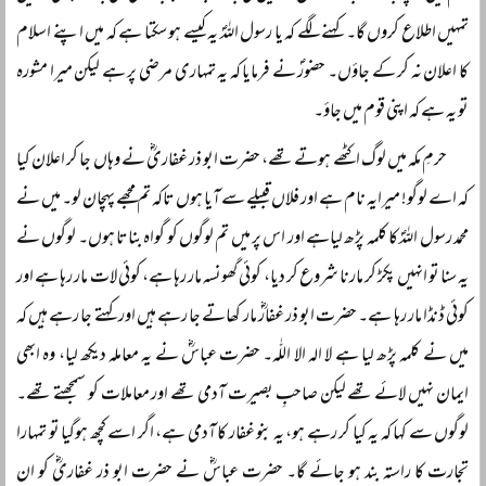
تمہیں اطلاع کروں گا۔ کہنے لگے کہ یا رسول اللہؐ یہ کیسے ہو سکتا ہے کہ میں اپنے اسلام
کا اعلان نہ کر کے جاؤں۔ حضورؐ نے فرمایا کہ یہ تمہاری مرضی پر ہے لیکن میرا مشورہ
تو یہ ہے کہ اپنی قوم میں جاؤ۔
حرمِ مکہ میں لوگ اکٹھے ہوتے تھے، حضرت ابو ذر غفاریؓ نے وہاں جا کر اعلان کیا
کہ اے لوگو! میرایہ نام ہے اور فلاں قبیلے سے آیا ہوں تاکہ تم مجھے پہچان لو۔ میں نے
محمد رسول اللہؐ کا کلمہ پڑھ لیاہے اور اس پر میں تم لوگوں کو گواہ بناتا ہوں۔ لوگوں نے
یہ سنا تو انہیں پکڑ کر مارنا شروع کر دیا، کوئی گھونسہ مار رہا ہے، کوئی لات مار رہا ہے اور
کوئی ڈنڈا مار رہا ہے۔ حضرت ابو ذر غفارؓ مار کھاتے جا رہے ہیں اور کہتے جا رہے ہیں کہ
میں نے کلمہ پڑھ لیا ہے لا الہ الا اللّٰہ۔ حضرت عباسؓ نے یہ معاملہ دیکھ لیا، وہ ابھی
ایمان نہیں لائے تھے لیکن صاحبِ بصیرت آدمی تھے اور معاملات کو سمجھتے تھے۔
لوگوں سے کہا کہ یہ کیا کر رہے ہو، یہ بنو غفار کا آدمی ہے، اگر اسے کچھ ہوگیا تو تمہارا
تجارت کا راستہ بند ہو جائے گا۔ حضرت عباسؓ نے حضرت ابو ذر غفاریؓ کو ان