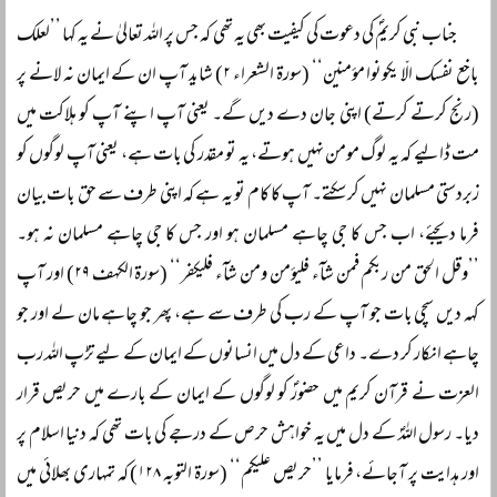
جناب نبی کریمؐ کی دعوت کی کیفیت بھی یہ تھی کہ جس پر اللہ تعالیٰ نے یہ کہا ’’لعلک
باخع نفسک الّا یکونوا مؤمنین‘‘ (سورۃ الشعراء ۲) شاید آپ ان کے ایمان نہ لانے پر
(رنج کرتے کرتے) اپنی جان دے دیں گے۔ یعنی آپ اپنے آپ کو ہلاکت میں
مت ڈالیے کہ یہ لوگ مومن نہیں ہوتے، یہ تو مقدر کی بات ہے، یعنی آپ لوگوں کو
زبردستی مسلمان نہیں کر سکتے۔ آپ کا کام تو یہ ہے کہ اپنی طرف سے حق بات بیان
فرما دیجئے، اب جس کا جی چاہے مسلمان ہو اور جس کا جی چاہے مسلمان نہ ہو۔
’’وقل الحق من ربکم فمن شآء فلیؤمن ومن شآء فلیکفر‘‘ (سورۃ الکہف ۲۹) اور آپ
کہہ دیں سچی بات جو آپ کے رب کی طرف سے ہے، پھر جو چاہے مان لے اور جو
چاہے انکار کر دے۔ داعی کے دل میں انسانوں کے ایمان کے لیے تڑپ اللہ رب
العزت نے قرآن کریم میں حضورؐ کو لوگوں کے ایمان کے بارے میں حریص قرار
دیا۔ رسول اللہؐ کے دل میں یہ خواہش حرص کے درجے کی بات تھی کہ دنیا اسلام پر
اور ہدایت پر آجائے، فرمایا ’’حریص علیکم‘‘ (سورۃ التوبہ ۱۲۸) کہ تمہاری بھلائی میں