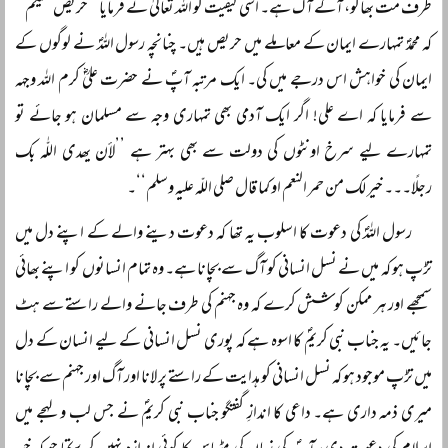
طرف مت بھاگو، آگے آگ ہے۔ اسی کیفیت کو اللہ تعالیٰ نے فرمایا ’’حریص علیکم‘‘
کہ محمدؐ تمہارے ایمان کے معاملے میں حریص ہیں۔ چنانچہ رسول اللہؐ نے لوگوں کے
ایمان کی خواہش اس درجے میں کی۔ ایک مرتبہ آپؐ نے حضرت علیؓ کرم اللہ وجہہ
سے فرمایا کہ اے علی! اگر ایک آدمی بھی تمہاری وجہ سے مسلمان ہو جائے تو
تمہارے لیے سرخ اونٹوں کی دولت سے بھی بہتر ہے ’’لأن یھدی اللّٰہ بک
رجلًا۔۔۔ خیر لک من حمر النعم او کما قال صلی اللّہ علیہ وسلم‘‘۔
رسول اللہؐ کی دعوت کا اسلوب یہ تھا کہ دعوت دینے والے کے اپنے دل میں
تڑپ ہو کہ میں نے نسل انسانی کو آگ سے بچانا ہے۔ وہ تمام انسانوں کو اپنے بھائی
سمجھے اور ہر ممکن کوشش کرے کہ وہ جہنم کی طرف جانے والے راستے سے ہٹ
جائیں۔ یہ جناب نبی کریمؐ کا اسوہ ہے کہ پوری نسل انسانی کے لیے انسان کے دل
میں تڑپ موجود ہو کہ نسل انسانی کو ہدایت کے راستے پر لانا اور آگ اور جہنم سے بچانا
میری ذمہ داری ہے۔ داعی کا اندازِ گفتگو جناب نبی کریمؐ نے جس لب و لہجے میں