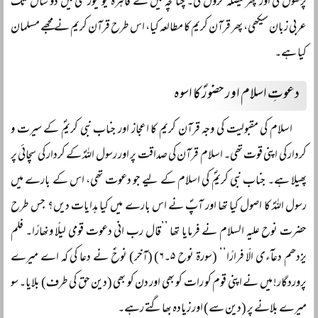
پڑھوں گی اور پھر فیصلہ کروں گی۔ چنانچہ میں نے قاہرہ یونیورسٹی میں دو سال تک
عربی زبان سیکھی، پھر قرآن کریم کا مطالعہ کیا، اس طرح قرآن کریم نے مجھے مسلمان
کیا ہے۔
دعوتِ اسلام اور حضورؐ کا اسوہ
اسلام کی مقبولیت کی وجہ قرآن کریم کا اعجاز اور جناب نبی کریمؐ کے سیرت و
کردار کی اپنی قوت تھی۔ اسلام قرآن کی صداقت پر اور رسول اللہؐ کے کردار کی سچائی پر
پھیلا ہے۔ جناب نبی کریمؐ کی اسلام کے لیے جو دعوت تھی، اس کے بارے میں
رسول اللہؐ کا اصول کیا تھا اور آپؐ نے اس بارے میں کیا ہدایات دیں؟ جس طرح
حضرت نوح علیہ السلام نے فرمایا تھا ’’قال رب انی دعوت قومی لیلًا ونھارًا۔ فلم
یزدھم دعآءی الّا فرارًا‘‘ (سورۃ نوح ۵۔۶) (آخر) نوحؑ نے دعا کی کہ اے میرے
پروردگار! میں نے اپنی قوم کو رات کو بھی اور دن کو بھی (دین حق کی طرف) بلایا۔ سو
میرے بلانے پر (دین سے) اور زیادہ بھاگتے رہے۔