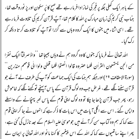
کے باہر ایک کھلی جگہ پر فجر کی نماز ادا فرما رہے تھے صبح کا پُر سکون اور پرُ نور وقت تھا،
جناب نبی کریمؐ کی زبان مبارک پر اللہ کا کلام تھا، آپؐ قرآن کریم کی تلاوت فرما رہے
تھے۔ اسی اثناء میں جنوں کا ایک گروہ وہاں سے گزرا تو آپؐ کو تلاوت کرتا دیکھ کر
رک گیا۔
اللہ تعالیٰ نے فرمایا کہ جنوں کا وہ گروہ ہم نے وہاں بھیجا تھا ’’واذ صرفنآ الیک نفرًا
من الجن یستمعون القراٰن فلما حضروہ قالوا انصتوا فلما قضی ولوا الٰی قومھم منذرین‘‘
(سورۃ الاحقاف ۲۹) اور جبکہ ہم جنات کی ایک جماعت کو آپ کی طرف لے آئے جو
قرآن سننے لگے تھے، غرض جب وہ لوگ قرآن کے پاس آپہنچے تو کہنے لگے کہ خاموش
رہو، پھر جب قرآن پڑھا جا چکا تو وہ لوگ اپنی قوم کے پاس خبر پہنچانے کے واسطے
واپس گئے۔ اس سے اگلی آیات میں اس بات کا ذکر ہے کہ انہوں نے جا کر اپنی قوم
سے کہا کہ ہم وہ کتاب سن کر آئے ہیں جو موسیٰ علیہ السلام کے بعد نازل کی گئی ہے،
پھر اپنے ساتھیوں سے کہا کہ اللہ کے اس پیغمبر کا کہنا مانو اور اللہ تعالیٰ پر ایمان لے