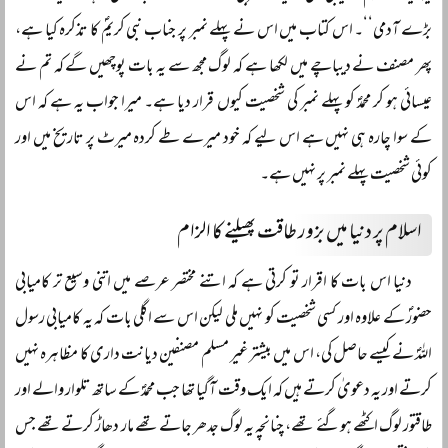
بڑے آدمی‘‘۔ اس کتاب میں اس نے پہلے نمبر پر جناب نبی کریمؐ کا تذکرہ کیا ہے،
پھر مصنف نے دیباچے میں لکھا ہے کہ لوگ مجھ سے یہ بات پوچھیں گے کہ تم نے
عیسائی ہو کر محمدؐ کو پہلے نمبر کی شخصیت کیوں قرار دیا ہے۔ میرا جواب یہ ہے کہ اس
کے سوا چارہ ہی نہیں ہے اس لیے کہ خود میرے طے کردہ میرٹ پر تاریخ میں اور
کوئی شخصیت پہلے نمبر پر نہیں ہے۔
اسلام پر دنیا میں بزور طاقت پھیلنے کا الزام
دنیا اس بات کا اقرار تو کرتی ہے کہ اتنے مختصر عرصے میں اتنی وسیع تر کامیابی
حضورؐ کے علاوہ اور کسی شخصیت کو نہیں ملی لیکن اس سے اگلی بات کہ یہ کامیابی رسول
اللہؐ نے کیسے حاصل کی، اس میں بیشتر غیر مسلم مصنفین دیانت داری کا مظاہرہ نہیں
کرتے اور یہ دعویٰ کرتے ہیں کہ ایک وقت آگیا تھا جب محمدؐ کے ساتھ تلوار والے اور
طاقتور لوگ اکٹھے ہوگئے تھے، چنانچہ یہ لوگ جدھر جاتے تھے مار دھاڑ کرتے تھے جس