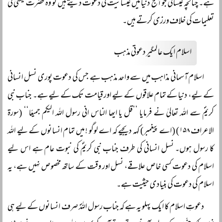
ہے۔ چنانچہ عیسائی جو آج دنیا میں عیسائیت کی دعوت دیتے ہیں تو وہ حضرت عیسٰیؑ کی
تعلیمات کی خلاف ورزی کرتے ہیں۔
اسلام ایک عالمگیر دعوتی مذہب
اسلام آسمانی مذاہب میں سے واحد مذہب ہے جس کی دعوت پوری نسل انسانی
کے لیے، دنیا کے تمام علاقوں کے لیے اور قیامت تک کے لیے ہے۔ جناب نبی
کریمؐ سے اللہ تعالیٰ نے فرمایا ’’قل یا ایھا الناس انی رسول اللہ الیکم جمیعًا‘‘ (سورۃ
الاعراف ۱۵۸) (اے پیغمبر) کہہ دیجیے کہ اے لوگو ! میں تمام انسانوں کے لیے اللہ
کا رسول ہوں۔ نسل انسانی کی طرف جناب نبی کریمؐ کی نبوت عام ہے اس لیے
اسلام کی دعوت کسی خاص علاقے، نسل اور وقت کے ساتھ مخصوص نہیں ہے، یہ
اسلام کی دعوت کی بنیادی حیثیت ہے۔
دعوتِ اسلام کا ایک پہلو یہ ہے کہ جناب رسول اللہؐ صرف انسانوں کے لیے ہی