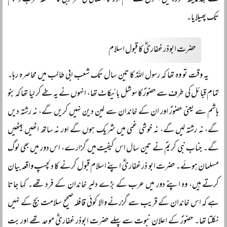
تک پھیلایا۔
حضرت ابوذر غفاریؓ کا قبول اسلام
یہ وقت تو وہ تھا کہ رسول اللہؐ کا تین سال تک شعب ابی طالب میں محاصرہ رہا۔
تمام قبائل کی طرف سے حضورؐ کا سوشل بائیکاٹ تھا، انہوں نے یہ طے کر لیا تھا کہ بنو
ہاشم سے یعنی حضورؐ اور ان کے خاندان سے لین دین نہیں کریں گے، نہ رشتہ دیں
گے، نہ رشتہ لیں گے، نہ خوشی غمی میں شریک ہوں گے اور نہ ساتھ اٹھیں بیٹھیں
گے۔ جناب نبی کریمؐ نے تین سال اس کیفیت میں گزارے، اس دور میں بھی لوگ
مسلمان ہوئے۔ حضرت ابو ذر غفاریؓ اپنے اسلام قبول کرنے کا دلچسپ واقعہ بیان
کرتے ہیں، وہ اپنے دور میں عرب کے بڑے دلیر خاندان کے فرد تھے۔ کہا جاتا
ہے کہ اس خاندان کے قریب سے گزرنے والا کوئی قافلہ صحیح سلامت بچ کے نہیں
نکلتا تھا۔ حضورؐ کے اعلان نبوت سے پہلے حضرت ابوذر غفاریؓ موحد تھے اور بت