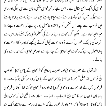
اسلام کی دعوت دی، آپؐ کی زبان کی مٹھاس کا کوئی اندازہ نہیں کر سکتا جو کہ خیر
خواہی کی ایک اعلیٰ مثال ہے۔ اس لیے کہ خیرخواہی میٹھی زبان سے ہی ہوگی اور نرمی
سے ہوگی۔ آپ کسی کو غلط راستے سے بچانا چاہتے ہیں اور اپنے راستے پر لانا چاہتے
ہیں تو سب سے پہلے اس شخص کو یہ اعتماد حاصل ہونا چاہیے کہ دعوت دینے والا
میرا خیر خواہ ہے۔ لیکن اگر دعوت دینے والے کی گفتگو ایسی ہو کہ سننے والا اس سے
شرمندگی یا ہتک محسوس کرے تو وہ دعوت قبول کرنے پر کیسے آمادہ ہوگا؟ دعوت کا
پہلا اصول یہ ہے کہ دعوت خیر خواہی کے جذبے سے اور خیرخواہی کے انداز سے دی
جائے۔
اللہ تعالیٰ نے حضرت موسٰیؑ اور حضرت ہارونؑ کو فرعون کے پاس بھیجا ’’اذھب
الٰی فرعون انہ طغٰی‘‘ (سورۃ طہ ۴۲) جاؤ فرعون کے پاس کہ وہ سرکش ہوگیا ہے۔ وہ
فرعون جس نے خدا ہونے کا دعویٰ کر دیا تھا اور وہ فرعون جو کہتا تھا ’’وقال فرعون
یاھامان ابن لی صرحًا لعلی ابلغ الاسباب۔ اسباب السماوات فاطلع الٰی الٰہ موسٰی وانی
لاظنہ کاذبًا‘‘ (سورۃ المؤمن ۳۶) اور فرعون نے کہا، اے ہامان میرے واسطے ایک بلند