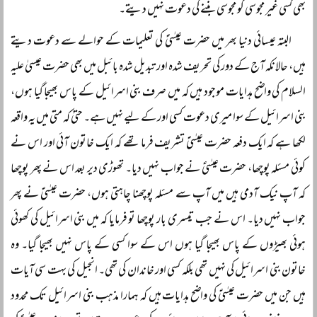
بھی کسی غیر مجوسی کو مجوسی بننے کی دعوت نہیں دیتے۔
البتہ عیسائی دنیا بھر میں حضرت عیسٰیؑ کی تعلیمات کے حوالے سے دعوت دیتے
ہیں، حالانکہ آج کے دور کی تحریف شدہ اور تبدیل شدہ بائبل میں بھی حضرت عیسیٰ علیہ
السلام کی واضح ہدایات موجود ہیں کہ میں صرف بنی اسرائیل کے پاس بھیجا گیا ہوں،
بنی اسرائیل کے سوا میری دعوت کسی اور کے لیے نہیں ہے۔ حتیٰ کہ متی میں یہ واقعہ
لکھا ہے کہ ایک دفعہ حضرت عیسٰیؑ تشریف فرما تھے کہ ایک خاتون آئی اور اس نے
کوئی مسئلہ پوچھا، حضرت عیسٰیؑ نے جواب نہیں دیا۔ تھوڑی دیر بعد اس نے پھر پوچھا
کہ آپ نیک آدمی ہیں میں آپ سے مسئلہ پوچھنا چاہتی ہوں، حضرت عیسٰیؑ نے پھر
جواب نہیں دیا۔ اس نے جب تیسری بار پوچھا تو فرمایا کہ میں بنی اسرائیل کی کھوئی
ہوئی بھیڑوں کے پاس بھیجا گیا ہوں اس کے سوا کسی کے پاس نہیں بھیجا گیا۔ وہ
خاتون بنی اسرائیل کی نہیں تھی بلکہ کسی اور خاندان کی تھی۔ انجیل کی بہت سی آیات
ہیں جن میں حضرت عیسٰیؑ کی واضح ہدایات ہیں کہ ہمارا مذہب بنی اسرائیل تک محدود