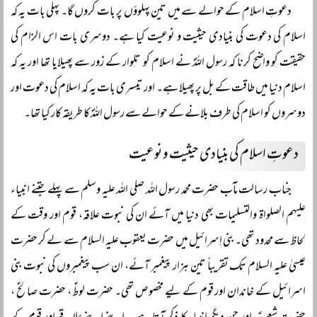
دعوتِ اسلام کے حوالے سے میں تین پہلوؤں پر بات کروں گا۔ پہلی بات یہ کہ
اسلام کی دعوت کی بنیادی حیثیت و نوعیت کیا ہے۔ دوسری بات اس الزام کی
حقیقت کو واضح کرنا کہ رسول اللہؐ نے اسلام کو تلوار کے زور سے پھیلایا تھا اور یہ کہ
اسلام دنیا میں طاقت کے بل پر پھیلا ہے۔ اور تیسری بات یہ کہ اسلام کی دعوت اور
دوسروں کو اسلام کی طرف بلانے کے حوالے سے رسول اللہؐ کا طریقہ کار کیا تھا۔
دعوتِ اسلام کی بنیادی حیثیت و نوعیت
جناب رسالت مآب حضرت محمد رسول اللہ صلی اللہ علیہ وسلم سے پہلے جتنے انبیاء
علیہم الصلواۃ والتسلیمات بھی دنیا میں آئے ان کی نبوت علاقہ، قوم اور وقت کے
لحاظ سے محدود تھی۔ بنی اِسرائیل میں حضرت یعقوب علیہ السلام سے لے کر حضرت
عیسیٰ علیہ السلام تک تقریباً تین ہزار پیغمبر آئے، ان سب پیغمبروں کی نبوت بنی
اسرائیل کے خاندان اور قوم کے لیے مخصوص تھی۔ حضرت لوطؑ ، حضرت صالحؑ ،