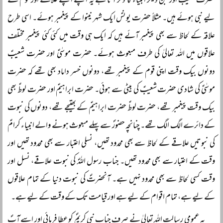
حضرت شعیبؑ اور جن دیگر انبیاء کا ذکر آتا ہے یہ اپنے اپنے علاقے اور قوم کے
لیے نبی ہوئے ہیں۔ مثلاً حضرت یونسؑ ایک شہر نینوا کے پیغمبر ہوئے۔ اسی طرح
علاقہ کے لحاظ سے بھی پیغمبر آئے ہیں کہ ایک ہی وقت میں کئی کئی پیغمبر مختلف
علاقوں میں اللہ تعالیٰ کی طرف مبعوث ہوئے۔ حضرت موسٰیؑ اور حضرت شعیبؑ
دونوں بیک وقت اپنی قوم کے پیغمبر تھے، دونوں خسر داماد بھی تھے کہ حضرت
موسٰیؑ کی شادی حضرت شعیبؑ کی بیٹی سے ہوئی۔ حضرت ابراہیمؑ اور حضرت لوطؑ بھی
بیک وقت پیغمبر تھے، حضرت لوطؑ حضرت ابراہیمؑ کے بھتیجے تھے، دونوں کی نبوت
کے دائرے الگ الگ تھے۔ چنانچہ حضورؐ سے پہلے مبعوث ہونے والے انبیاء کرامؑ
کی نبوتیں علاقے کے لحاظ سے بھی محدود تھیں، نسلی اعتبار سے بھی محدود تھیں اور
وقت کے اعتبار سے بھی محدود تھیں۔ جناب رسول اللہؐ کی نبوت علاقے، نسل اور
وقت کسی لحاظ سے بھی محدود نہیں ہے۔ آنحضرتؐ کی نبوت دنیا کے تمام علاقوں
کے لیے ہے، تمام اقوام کے لیے ہے اور قیامت تک کے وقت کے لیے ہے۔
یہ عمومی رسالت اللہ تعالیٰ نے صرف جناب نبی کریمؐ کو عطا فرمائی اور اسے آپؐ