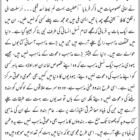
نے اپنی خصوصیات میں ذکر فرمایا ’’أعطیت بست لم یعط أحد قبلی ۔۔۔ أرسلت الی
الخلق کافۃ‘‘ یعنی مجھے چھ باتیں ایسی ملی ہیں جو مجھ سے پہلے کسی کو نہیں ملیں۔ ان میں
سے ایک بات یہ فرمائی کہ مجھے تمام نسل انسانی کی طرف نبی بنا کر بھیجا گیا ہے۔ دنیا
میں مختلف مذاہب رائج چلے آرہے ہیں جن میں بڑے مذاہب آسمانی کتابوں کے
حوالے سے ہیں۔ دنیا کے بیشتر بڑے مذاہب دعوت کے مذاہب نہیں ہیں، جیسے
یہودی مذہب ایک نسلی مذہب ہے کہ وہ اپنے مخصوص خاندان اور اولاد سے باہر کسی
کو اپنے مذہب کی دعوت نہیں دیتے، یہودیوں کا دنیا میں کہیں بھی عمومی دعوتی مرکز
نہیں ہے۔ اسی طرح ہندو وطنی مذہب ہے، وہ دوسرے علاقوں کے لوگوں کو ہندو
بننے کی دعوت نہیں دیتے بلکہ ان کے ہاں تو صدیوں سے بہت سے طبقات چلے
آرہے ہیں جن کی بنیاد معاشرتی امتیازات پر ہے۔ عام ہندو کے لیے ان کی مذہبی
کتاب وید کو چھونا تک منع ہے۔ ہندوؤں کا مذہب بھی دعوتی مذہب نہیں ہے یہ وطن
کی بنیاد پر چلے آرہے ہیں۔ اسی طرح مجوسی جو کہ دنیا میں بہت کم تعداد میں موجود ہیں وہ