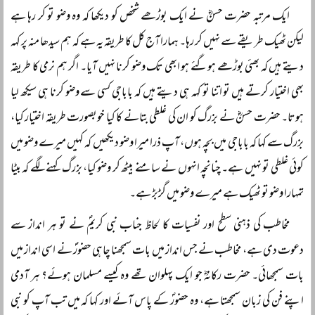
ایک مرتبہ حضرت حسنؓ نے ایک بوڑھے شخص کو دیکھا کہ وہ وضو تو کر رہا ہے
لیکن ٹھیک طریقے سے نہیں کر رہا۔ ہمارا آج کل کا طریقہ یہ ہے کہ ہم سیدھا منہ پر کہہ
دیتے ہیں کہ بھئی بوڑھے ہوگئے ہو ابھی تک وضو کرنا نہیں آیا۔ اگر ہم نرمی کا طریقہ
بھی اختیار کرتے ہیں تو اتنا تو کہہ ہی دیتے ہیں کہ باباجی کسی سے وضو کرنا ہی سیکھ لیا
ہوتا۔ حضرت حسنؓ نے بزرگ کو ان کی غلطی بتانے کا کیا خوبصورت طریقہ اختیار کیا،
بزرگ سے کہا کہ باباجی میں بچہ ہوں، آپ ذرا میرا وضو دیکھیں کہ کہیں میرے وضو میں
کوئی غلطی تو نہیں ہے۔ چنانچہ انہوں نے سامنے بیٹھ کر وضو کیا، بزرگ کہنے لگے کہ بیٹا
تمہارا وضو تو ٹھیک ہے میرے وضو میں گڑبڑ ہے۔
مخاطب کی ذہنی سطح اور نفسیات کا لحاظ جناب نبی کریمؐ نے تو ہر انداز سے
دعوت دی ہے، مخاطب نے جس انداز میں بات سمجھنا چاہی حضورؐ نے اسی انداز میں
بات سمجھائی۔ حضرت رکانہؓ جو ایک پہلوان تھے وہ کیسے مسلمان ہوئے؟ ہر آدمی
اپنے فن کی زبان سمجھتا ہے، وہ حضورؐ کے پاس آئے اور کہا کہ میں تب آپ کو نبی