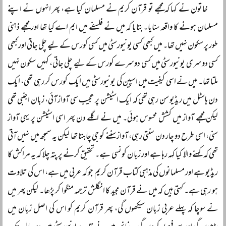
خاتون نے کہا کہ مجھے تو قرآن کریم نے مسلمان کیا ہے، پھر انہوں نے اپنے
مسلمان ہونے کا واقعہ سنایا۔ بتایا کہ میں نے فلسفے میں ایم اے کیا تھا اور مجھے ذہنی
طور پر سکون نہیں تھا۔ میں کبھی کسی یونیورسٹی میں کسی کورس کے لیے چلی جاتی اور کبھی
کسی دوسری یونیورسٹی میں کسی دوسرے کورس کے لیے چلی جاتی، کہیں سکون نہیں
ملتا تھا۔ میں نے اسی کیفیت میں اسپین کی یونیورسٹی میں ایک کورس کر رہی تھی، ایک
دن ہاسٹل میں ریڈیو سن رہی تھی کہ ایک اسٹیشن پر عجیب سی آواز آئی، زبان اجنبی تھی
لیکن مجھے آواز میں کشش محسوس ہوئی۔ میں نے اگلے دن پھر اسی اسٹیشن پر یہی آواز
سنی، اسی طرح دو چار دن سنتی رہی، آواز سننے کو جی چاہتا تھا لیکن یہ سمجھ میں نہیں آتی
تھی کہ کہنے والا کیا کہہ رہا ہے اور زبان کونسی ہے۔ تحقیق کرنے پر پتہ چلا کہ یہ مراکش کا
ریڈیو ہے اور مسلمانوں کی مذہبی کتاب قرآن کریم جو کہ عربی میں ہے، اس کی تلاوت
ہو رہی ہے۔ کہتی ہیں کہ میں نے قرآن مجید کا انگلش ترجمہ منگوا کر پڑھا۔ لیکن پھر میں
نے سوچا کہ پہلے عربی زبان سیکھوں گی، پھر قرآن کریم کو اس کی اصل زبان میں