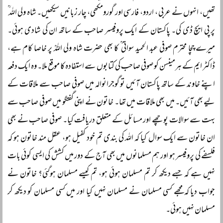
تھیں، انہوں نے عربی ، اردو، فارسی اور گورومکھی، چار زبانیں سیکھیں۔ شاہ ولی اللہ ؒ
پر پی ایچ ڈی کی۔ پاکستان کے ایک پروفیسر صاحب کے ساتھ ان کی شادی ہوئی۔
میرے چچا محترم صوفی عبد الحمید سواتی ؒ کا بھی حضرت شاہ ولی اللہؒ پر خاصا کام ہے،
ڈاکٹر ایم کے ہرمینسن کو صوفی صاحب کی کتابوں سے استفادہ کا موقع ملا۔ وہ ایک دفعہ
اپنے خاوند کے ساتھ پاکستان آئیں تو گوجرانوالہ میں صوفی صاحب سے ملاقات کے
لیے بھی آئیں۔ میں بھی ملاقات میں تھا۔ خاتون نے اپنی گفتگو میں صوفی صاحب سے
بہت سے سوالات پوچھے اور مسائل کے متعلق دریافت کیا۔ صوفی صاحب نے بھی
ان خاتون سے ایک سوال کیا کہ اللہ کی بندی تم خود کفیل ہو، عقل مند خاتون ہو کہ
فلسفے کی پروفیسر ہو اور ہم مسلمانوں میں بھی آج کے دور میں کشش کی ایسی کوئی بات
نہیں ہے کہ جسے دیکھ کر تم مسلمان ہوئی ہو، تم کیسے مسلمان ہوگئی؟ خاتون نے
جواب دیا کہ مجھے کسی مسلمان نے مسلمان نہیں کیا اور میں کسی مسلمان کو دیکھ کر
مسلمان نہیں ہوئی۔