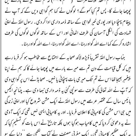
اللّٰھم اشھد اللّٰھم اشھد ثلاث مرات‘‘ (مسلم ۲۱۳۷) کہ تم سے میرے بارے میں
پوچھا جائے گا، پس تم کیا کہو گے؟ لوگوں نے کہا ہم گواہی دیں گے کہ آپ نے
پیغام پہنچا دیا اور پوری خیر خواہی کے ساتھ ذمہ داری ادا کر دی۔ رسول اللہؐ نے اپنی
شہادت کی انگلی آسمان کی طرف اٹھائی اور اس کے ساتھ لوگوں لوگوں کی طرف
اشارہ کر کے کہا اے اللہ گواہ رہنا، اے اللہ گواہ رہنا، اے اللہ گواہ رہنا۔
جناب رسول اللہؐ تقریباً ڈیڑھ لاکھ صحابہ کے اجتماع سے مخاطب ہو کر فرما رہے
ہیں کہ کل قیامت کے دن تم سے میرے بارے میں پوچھا جائے گا کہ ہم نے اپنا
پیغمبر بھیجا تھا اس نے تم تک میری بات پہنچائی یا نہیں۔ صحابہؓ نے اس پر گواہی دی
کہ آپؐ نے اللہ تعالیٰ کی طرف سے سونپی گئی یہ ذمہ داری نبھا دی ہے۔ چنانچہ اکیس
بائیس سال کے مختصر عرصے میں رسول اللہؐ نے ایک مشن شروع کیا اور اپنی زندگی
میں ہی اس مشن کی کامیابی کا اعلان فرمایا۔ اور یہ کامیابی ایسی نہیں تھی کہ ایک آدمی
نے یہ دعویٰ کر دیا کہ میں کامیاب ہوگیا ہوں بلکہ تاریخ نے اس بات کو تسلیم کیا کہ
یہ ایک عظیم کامیابی تھی۔ ایک مغربی مصنف نے کتاب لکھی ہے ’’دنیا کے سو