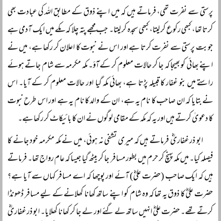
پرستی سے نفرت تھی، فرماتے ہیں کہ میں اپنے ذوق کے مطابق اللہ کی عبادت بھی
کرتا تھا، کبھی رکوع کر لیتا، کبھی سجدہ کر لیتا۔ جب مجھے پتہ چلا کہ مکے میں ایک آدمی ہے
جو بت پرستی سے نفرت کرتا ہے اور اس نے نبوت کا اعلان کر رکھا ہے، میں نے
اپنے بھائی کو بھیجا کہ جا کر حالات معلوم کر کے آؤ۔ مکہ مکرمہ سے شام جاتے ہوئے
راستے میں بنو غفار کا قبیلہ پڑتا ہے، بھائی مکہ گیا اور حالات معلوم کر کے آیا۔ اس
نے بتایا کہ ان صاحب کا نام یہ ہے، ان کے والد کا نام یہ ہے اور اس طرح نبوت
کا دعویٰ کرتے ہیں اور یہ کہ مکہ کے مقامی لوگوں نے ان کا بائیکاٹ کر رکھا ہے۔
ابو ذر غفاریؓ فرماتے ہیں کہ میری تشفی نہ ہوئی، میں نے مکہ مکرمہ خود جانے کا
فیصلہ کیا۔ میں مکہ پہنچ کر حرم میں بطور مسافر جا کر بیٹھ گیا جیسا کہ عام رواج تھا۔ فرماتے
ہیں کہ ایک صاحب (حضرت علیؓ) آئے اور پوچھا کہ اے مسافر کہاں سے آیا ہے؟
حضرت علیؓ کا ذوق یہ تھا کہ وہ شام کو اپنے ساتھ کھانا کھلانے کے لیے مسافر ڈھونڈا
کرتے تھے۔ حضرت علیؓ انہیں ساتھ لے گئے اور لے جا کر کھانا کھلایا۔ ابو ذر غفاریؓ