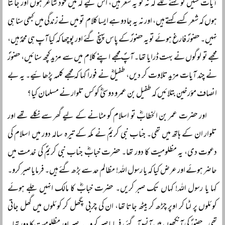
آیات سنیں تو کہنے لگے کہ نہ تو یہ شعر ہیں، اس لیے کہ میں خود شاعر ہوں اور جانتا
ہوں کہ شعر کسے کہتے ہیں، اور نہ یہ جادو ہے ایسا کلام تو میں نے زندگی میں کبھی سنا ہی
نہیں۔ حضورؐ فارغ ہوئے تو یہ حضورؐ کے پاس پہنچ گئے اور پوچھا کہ کیا آپ ہی محمدؐ ہیں،
مجھے تو لوگوں نے بہت ڈرایا تھا۔ آپؐ مجھے اپنے کلام میں سے مزید کچھ سنائیں، حضورؐ
نے چند آیات مزید تلاوت کر دیں، طفیلؓ نے فوراً کہا کہ مجھے کلمہ پڑھائیے۔ یہ بے
انصاف مؤرخین بتلائیں کہ طفیل بن عمرو دوسیؓ کو کس تلوار نے مسلمان کیا؟
اور حضرت عمر بن الخطابؓ تو اسلام کو مٹانے کے لیے گھر سے نکلے تھے اور
تلوار ان کے ہاتھ میں تھی۔ جناب نبی کریمؐ نے مکہ کے تیرہ سالہ دور میں اسلام کی
دعوت دی، یہ مظلومیت کا دور تھا۔ حضرت خبابؓ جناب نبی کریمؐ کی خدمت میں
حاضر ہوئے اور عرض کیا کہ یا رسول اللہ! مظالم حد سے بڑھ گئے ہیں۔ فرمایا صبر کرو۔
کہا یا رسول اللہ! کہاں تک صبر کریں۔ حضرت خبابؓ کا مالک انہیں جلے ہوئے
کوئلوں پر لٹا کر اوپر چڑھ کر بیٹھ جاتا تھا، ان کی چربی پگھل کر کوئلوں میں گھل جاتی