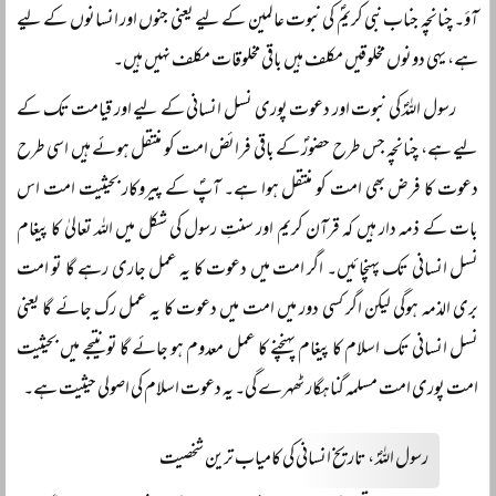
آؤ۔ چنانچہ جناب نبی کریمؐ کی نبوت عالمین کے لیے یعنی جنوں اور انسانوں کے لیے
ہے، یہی دونوں مخلوقیں مکلف ہیں باقی مخلوقات مکلف نہیں ہیں۔
رسول اللہؐ کی نبوت اور دعوت پوری نسل انسانی کے لیے اور قیامت تک کے
لیے ہے، چنانچہ جس طرح حضورؐ کے باقی فرائض امت کو منتقل ہوئے ہیں اسی طرح
دعوت کا فرض بھی امت کو منتقل ہوا ہے۔ آپؐ کے پیروکار بحیثیت امت اس
بات کے ذمہ دار ہیں کہ قرآن کریم اور سنتِ رسول کی شکل میں اللہ تعالیٰ کا پیغام
نسل انسانی تک پہنچائیں۔ اگر امت میں دعوت کا یہ عمل جاری رہے گا تو امت
بری الذمہ ہوگی لیکن اگر کسی دور میں امت میں دعوت کا یہ عمل رک جائے گا یعنی
نسل انسانی تک اسلام کا پیغام پہنچنے کا عمل معدوم ہو جائے گا تو نتیجے میں بحیثیت
امت پوری امت مسلمہ گناہگار ٹھہرے گی۔ یہ دعوت اسلام کی اصولی حیثیت ہے۔
رسول اللہؐ ، تاریخ انسانی کی کامیاب ترین شخصیت