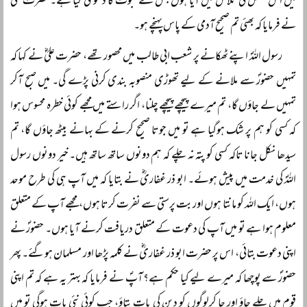
میں اس شخص کی تلاش میں آیا ہوں جس نے نبوت کا دعویٰ کیا ہے۔ حضرت علیؓ
نے فرمایا کہ بھئی تم صحیح آدمی کے پاس پہنچے ہو۔
رسول اللہؐ اپنے ٹھکانے پر شعب ابی طالب میں محصور تھے، حضرت علیؓ نے کہا کہ
تمہیں حضورؐ سے ملانے کے لیے تھوڑی منصوبہ بندی کرنی پڑے گی۔ میں صبح آکر
تمہیں لے جاؤں گا، تم میرے پیچھے پیچھے چلنا، اگر راستے میں مجھے کوئی خطرہ محسوس ہوا
کہ کسی کو ہم پر شک ہوگیا ہے تو میں جوتا صحیح کرنے کے بہانے بیٹھ جاؤں گا، تم
سیدھا نکل جانا تاکہ کسی کو پتہ نہ چلے کہ ہم دونوں ساتھ ساتھ ہیں۔ خیر دونوں رسول
اللہؐ کی خدمت میں پیش ہوئے۔ ابو ذر غفاریؓ نے بتایا کہ میں آپ ہی کی طرح موحد
ہوں، ایک اللہ کو مانتا ہوں اور بت پرستی سے نفرت کرتا ہوں، مجھے آپ کے متعلق
معلوم ہوا ہے تو میں آپ کی دعوت کے متعلق دریافت کرنے آیا ہوں۔ حضورؐ نے
اپنی دعوت بتائی، اس پر حضرت ابو ذر غفاریؓ نے کلمہ پڑھا اور مسلمان ہوگئے۔ پھر
حضورؐ سے پوچھا کہ میرے لیے کیا حکم ہے؟ آپؐ نے فرمایا کہ بہتر یہ ہے کہ تم اپنی
قوم میں چلے جاؤ اور جا کرلوگوں کو دین کی بات بتاؤ، جب کوئی نئی بات ہوگی تو میں