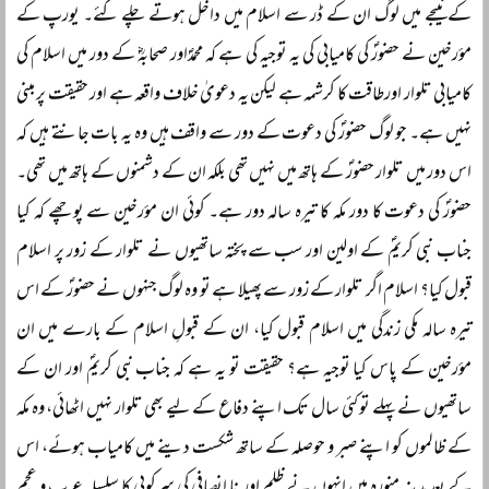
کے نتیجے میں لوگ ان کے ڈر سے اسلام میں داخل ہوتے چلے گئے۔ یورپ کے
مؤرخین نے حضورؐ کی کامیابی کی یہ توجیہ کی ہے کہ محمدؐاور صحابہؓ کے دور میں اسلام کی
کامیابی تلوار اورطاقت کا کرشمہ ہے لیکن یہ دعویٰ خلاف واقعہ ہے اور حقیقت پر مبنی
نہیں ہے۔ جو لوگ حضورؐ کی دعوت کے دور سے واقف ہیں وہ یہ بات جانتے ہیں کہ
اس دور میں تلوار حضورؐ کے ہاتھ میں نہیں تھی بلکہ ان کے دشمنوں کے ہاتھ میں تھی۔
حضورؐ کی دعوت کا دور مکہ کا تیرہ سالہ دور ہے۔ کوئی ان مؤرخین سے پوچھے کہ کیا
جناب نبی کریمؐ کے اولین اور سب سے پختہ ساتھیوں نے تلوار کے زور پر اسلام
قبول کیا؟ اسلام اگر تلوار کے زور سے پھیلا ہے تو وہ لوگ جنہوں نے حضورؐ کے اس
تیرہ سالہ مکی زندگی میں اسلام قبول کیا، ان کے قبولِ اسلام کے بارے میں ان
مؤرخین کے پاس کیا توجیہ ہے؟ حقیقت تو یہ ہے کہ جناب نبی کریمؐ اور ان کے
ساتھیوں نے پہلے تو کئی سال تک اپنے دفاع کے لیے بھی تلوار نہیں اٹھائی، وہ مکہ
کے ظالموں کو اپنے صبر و حوصلہ کے ساتھ شکست دینے میں کامیاب ہوئے، اس
کے بعد مدینہ منورہ میں انہوں نے ظلم اور نا انصافی کی سرکوبی کا سلسلہ عرب و عجم