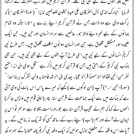
نہیں بلکہ جِنّوں کے لیے بھی نبی تھے۔ قرآن کریم میں اللہ رب العزت نے ارشاد
فرمایا ’’تبارک الذی نزل الفرقان علٰی عبدہٖ لیکون للعالمین نذیرًا‘‘ (سورۃ الفرقان ۱) کہ
برکت والی ہے وہ ذات جس نے قرآن کریم اپنے بندے پر اتارا تاکہ وہ تمام
جہانوں کے لیے خبردینے والا ہو۔ عالمین سے مراد انسان اور جن ہیں۔ جن ایک
علیحدہ اور مستقل مخلوق ہے، جن اور انسان دونوں مکلف مخلوق ہیں۔ جس طرح نبی
کریمؐ انسانوں کے لیے نبی ہیں اسی طرح آپؐ جنوں کے لیے بھی نبی ہیں۔ جن بھی
جناب نبی کریمؐ کے امتی ہیں جس کا قرآن کریم میں ذکر ہے ’’قل اوحی الی انہ استمع
نفر من الجن فقالوا انا سمعنا قراٰنًا عجبًا۔ یھدی الی الرشد فاٰمنا بہ ولن نشرک بربنا احدًا‘‘
(سورۃ الجن ۱۔۲) آپ (ان لوگوں سے) کہیے کہ میرے پاس اس بات کی وحی آئی
ہے کہ جنات میں سے ایک جماعت نے قرآن سنا، پھر (اپنی قوم میں واپس جا کر)
انہوں نے کہا کہ ہم نے عجیب قرآن سنا ہے جو راہ راست بتلاتا ہے سو ہم تو اس پر
ایمان لے آئے اور ہم (اب) اپنے رب کے ساتھ کسی کو شریک نہ بنائیں گے۔ یہ
آیات اس واقعہ کے متعلق نازل ہوئیں کہ ایک دفعہ نبی کریمؐ چند صحابہؓ کے ہمراہ مکہ