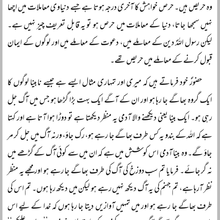
وہ حریص ہیں۔ حرص خواہش کا آخری درجہ ہوتا ہے جسے دنیاوی معاملات میں اچھا
نہیں سمجھا جاتا، دنیا کے معاملات میں حرص ہو تو یہ قابل تعریف چیز نہیں ہے۔
لیکن رسول اللہؐ دین کے معاملے میں، دعوت کے معاملے میں اور لوگوں کے ایمان
قبول کرنے کے معاملے میں حریص تھے۔
حضورؐ خود فرماتے ہیں کہ میری اور تمہاری مثال ایسے ہے جیسے نابینا لوگوں کا
ایک گروہ بھاگے جا رہا ہو اور ان کے آگے ایک بہت بڑا گڑھا ہو جس میں آگ جل
رہی ہو۔ ایک بینا یعنی دیکھنے والا آدمی یہ منظر دیکھتا ہے تو دوڑا ہوا آتا ہے اور کہتا
ہے کہ اللہ کے بندو یہ کس طرف بھاگے جا رہے ہو، رک جاؤ، ورنہ آگ میں جل کر مر
جاؤ گے۔ وہ بینا آدمی اس کوشش میں ہے کہ ان میں سے کوئی آگ کے گڑھے میں
نہ گر جائے۔ فرمایا تم سب دوزخ کی آگ کی طرف بھاگے جا رہے ہو اور مجھے یہ منظر
نظر آرہا ہے، تم جہنم کی یہ آگ دیکھ نہیں رہے ہو لیکن میں دیکھ رہا ہوں۔ تم اس کی
طرف بھاگے جا رہے ہو اور میں تمہیں آوازیں دیتا جا رہا ہوں کہ خدا کے لیے اس