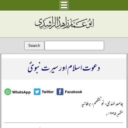
دعوت اسلام اور سیرت نبویؐ
جامعہ الہدٰی، نوٹنگھم، برطانیہ
ستمبر ۱۹۹۵ء