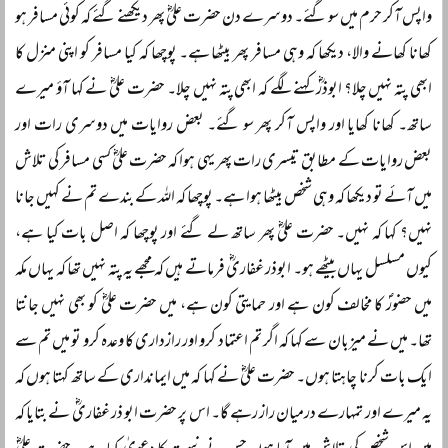
واپس آکر حرم میں سو گئے۔ دوسرے دن حضرت علیؓ پھر دیکھنے گئے کہ کوئی مسافر ہو
کھانا کھانے والا، دیکھا کہ وہی مسافر پھر بیٹھا ہے۔ پوچھا کہ کیا مسافر کو اپنی منزل کا
ابھی پتہ نہیں چلا؟ ابوذرؓ کہنے لگے کہ ابھی پتہ نہیں چلا۔ حضرت علیؓ نے کہا آؤ میرے
ساتھ۔ کھانا کھایا اور واپس آکر پھر سو گئے۔ بعض روایات میں دوسری رات اور
بعض روایات کے مطابق تیسری رات پھر یہی ہوا کہ حضرت علیؓ کسی مسافر کی تلاش
میں آئے تو دیکھا کہ وہی شخص بیٹھا ہوا ہے۔ پوچھا کہ اللہ کے بندے تم نے کہیں جانا
نہیں؟ کہا کہ نہیں۔ حضرت علیؓ پھر ساتھ لے گئے اور پوچھا کہ اصل بات کیا ہے،
کیوں مسلسل یہاں بیٹھے ہو۔ ابوذر غفاریؓ فرماتے ہیں کہ مجھے یہ پتہ نہیں تھا کہ یہاں مکہ
میں حضورؐ کا مخالف کون ہے اور حمایتی کون ہے، میں حضرت علیؓ کو بھی نہیں جانتا
تھا۔ میں نے میزبان سے کہا کہ اگر تم اعتماد کرو اور رازداری کا وعدہ کرو تو میں تم سے
ایک بات کرنا چاہتا ہوں۔ حضرت علیؓ نے کہا کہ میں ایمانداری کے ساتھ کہتا ہوں کہ
یہ میرے اور تمہارے درمیان راز رہے گا۔ اس پر حضرت ابو ذر غفاریؓ نے بتایا کہ