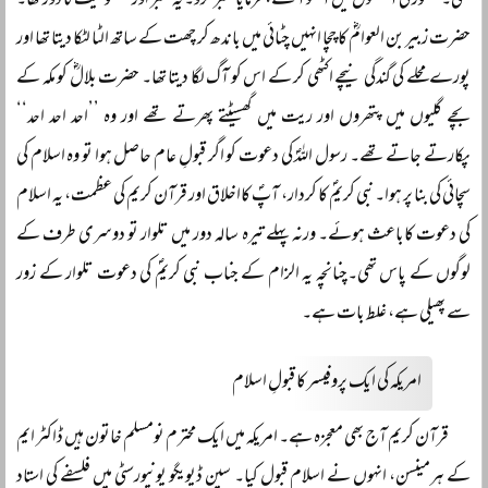
تھی۔ حضورؐ کی آنکھوں میں آنسو آگئے، فرمایا صبر کرو۔ یہ صبر اور مظلومیت کا دور تھا۔
حضرت زبیر بن العوامؓ کا چچا انہیں چٹائی میں باندھ کر چھت کے ساتھ الٹا لٹکا دیتا تھا اور
پورے محلے کی گندگی نیچے اکٹھی کر کے اس کو آگ لگا دیتا تھا۔ حضرت بلالؓ کو مکہ کے
بچے گلیوں میں پتھروں اور ریت میں گھسیٹتے پھرتے تھے اور وہ ’’احد احد احد‘‘
پکارتے جاتے تھے۔ رسول اللہؐ کی دعوت کو اگر قبولِ عام حاصل ہوا تو وہ اسلام کی
سچائی کی بنا پر ہوا۔ نبی کریمؐ کا کردار، آپؐ کااخلاق اور قرآن کریم کی عظمت، یہ اسلام
کی دعوت کاباعث ہوئے۔ ورنہ پہلے تیرہ سالہ دور میں تلوار تو دوسری طرف کے
لوگوں کے پاس تھی۔چنانچہ یہ الزام کے جناب نبی کریمؐ کی دعوت تلوار کے زور
سے پھیلی ہے، غلط بات ہے۔
امریکہ کی ایک پروفیسر کا قبولِ اسلام
قرآن کریم آج بھی معجزہ ہے۔ امریکہ میں ایک محترم نومسلم خاتون ہیں ڈاکٹر ایم
کے ہرمینسن، انہوں نے اسلام قبول کیا۔ سین ڈیویگو یونیورسٹی میں فلسفے کی استاد