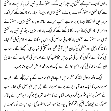
مانوں گا جب آپ مجھے کشتی میں پچھاڑیں گے۔ حضورؐ نے یہ نہیں فرمایا کہ نبوت کا کشتی
سے کیا تعلق؟ حضورؐ کھڑے ہوئے، کشتی لڑی اور پچھاڑ دیا۔ رکانہؓ کہنے لگے کہ ایک
مرتبہ میں تو اتفاقاً ایسا ہو جاتا ہے، آپ میرے ساتھ دوبارہ کشتی لڑیں۔ حضورؐ نے
دوسری بار بھی پچھاڑ دیا۔ رکانہؓ کہنے لگے کہ ایک بار اور لڑیں۔ چنانچہ تین بار کشتی
لڑی اور حضورؐ نے تینوں بار کامیابی حاصل کی، اس پر رکانہؓ نے اسلام قبول کر لیا۔
رکانہؓ کو دلیل اور منطق کی زبان نہیں آتی تھی، وہ کشتی کی زبان ہی سمجھتے تھے۔ جناب
نبی کریمؐ نے لوگوں کو ان کی زبان میں مخاطب کیا ہے اور ان کی نفسیات کے مطابق
ان کے ساتھ ڈیل کیا۔ اسی حوالے سے ایک اور واقعہ عرض کرنا چاہتا ہوں۔
ایک دفعہ رسول اللہؐ مکہ مکرمہ میں اپنے چچا ابو طالب کے پاس بیٹھے تھے، عرب
سرداروں کا ایک وفد آیا، بڑے بڑے سردار تھے جن میں ابو جہل بھی تھا۔ سب
نے حضورؐ پر تنقید شروع کر دی اور شکایات کا سلسلہ شروع ہوگیا۔ ابو جہل نے بالآخر
حضورؐ سے پوچھا کہ بھتیجے! تم کہنا کیا چاہتے ہو، تمہارا مقصد کیا ہے؟ بات تو دعوت پر