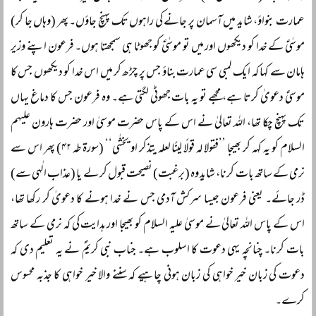
عمارت بنواؤ، شاید میں آسمان پر جانے کی راہوں تک پہنچ جاؤں۔ پھر (وہاں جا کر)
موسٰیؑ کے خدا کو دیکھوں اور میں تو موسٰیؑ کو جھوٹا ہی سمجھتا ہوں۔ فرعون اپنے وزیر
ہامان سے کہا کہ ایک لمبی سی عمارت بناؤ جس پر چڑھ کر میں اس خدا کو دیکھوں جس کا
موسیٰؑ دعویٰ کرتا ہے، مجھے تو یہ بات جھوٹی لگتی ہے۔ وہ فرعون جس کا دماغ یہاں
تک پہنچ چکا تھا، اللہ تعالیٰ نے اس کے پاس حضرت موسیٰ اور حضرت ہارون علیہم
السلام کو یہ کہہ کر بھیجا ’’فقولا لہ قولًا لینًا لعلہ یتذکر او یخشٰی‘‘ (سورۃ طہ ۴۲) پھر اس سے
نرمی کے ساتھ بات کرنا، شاید وہ (برغبت) نصیحت قبول کر لے یا (عذاب الٰہی سے)
ڈر جائے۔ یعنی فرعون جیسا سرکش آدمی جس نے خدا ہونے کا دعویٰ کر رکھا تھا،
اس کے پاس اللہ تعالیٰ نے موسیٰ علیہ السلام کو بھیجا اور ہدایت کی کہ نرمی کے ساتھ
بات کرنا۔ چنانچہ یہی دعوت کا اسلوب ہے۔ جناب نبی کریمؐ نے یہ تعلیم دی کہ
دعوت کی زبان خیر خواہی کی زبان ہونی چاہیے کہ سننے والا خیر خواہی کا جذبہ محسوس
کرے۔