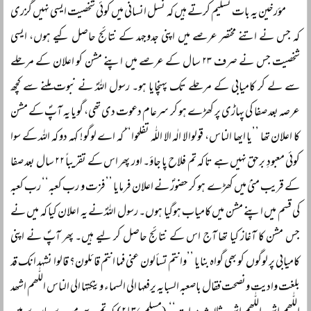
مؤرخین یہ بات تسلیم کرتے ہیں کہ نسل انسانی میں کوئی شخصیت ایسی نہیں گزری
کہ جس نے اتنے مختصر عرصے میں اپنی جدوجہد کے نتائج حاصل کیے ہوں، ایسی
شخصیت جس نے صرف ۲۳ سال کے عرصے میں اپنے مشن کو اعلان کے مرحلے
سے لے کر کامیابی کے مرحلے تک پہنچایا ہو۔ رسول اللہؐ نے نبوت ملنے سے کچھ
عرصہ بعد صفا کی پہاڑی پر کھڑے ہو کر سرعام دعوت دی تھی، گویا یہ آپؐ کے مشن
کا اعلان تھا ’’یا ایھا الناس، قولوا لا الٰہ الا اللّٰہ تفلحوا‘‘ کہ اے لوگو! کہہ دو کہ اللہ کے سوا
کوئی معبودِ برحق نہیں ہے تا کہ تم فلاح پا جاؤ۔ اور پھر اس کے تقریباً ۲۲ سال بعد صفا
کے قریب منیٰ میں کھڑے ہو کر حضورؐ نے اعلان فرمایا ’’فزت و رب کعبہ‘‘ رب کعبہ
کی قسم میں اپنے مشن میں کامیاب ہوگیا ہوں۔ رسول اللہؐ نے یہ اعلان کیا کہ میں نے
جس مشن کا آغاز کیا تھا آج اس کے نتائج حاصل کر لیے ہیں۔ پھر آپؐ نے اپنی
کامیابی پر لوگوں کو بھی گواہ بنایا ’’وانتم تسألون عنی فما انتم قائلون؟ قالوا نشہد انک قد
بلغت وادیت ونصحت فقال باصعبہ السبایہ یرفعہا الی السماء وینکتہا الی الناس اللّٰھم اشھد