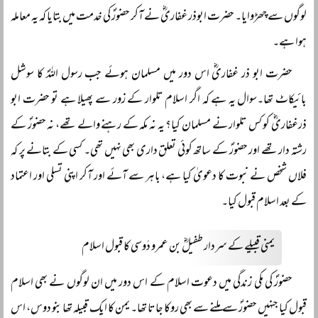
لوگوں سے چھڑوایا۔ حضرت ابوذر غفاریؓ نے آکر حضورؐ کی خدمت میں بتایا کہ یہ معاملہ
ہوا ہے۔
حضرت ابو ذر غفاریؓ اس دور میں مسلمان ہوئے جب رسول اللہؐ کا سوشل
بائیکاٹ تھا۔سوال یہ ہے کہ اگر اسلام تلوار کے زور سے پھیلا ہے تو حضرت ابو
ذرغفاریؓ کو کس تلوار نے مسلمان کیا؟ یہ نہ مکہ کے رہنے والے تھے، نہ حضورؐ کے
رشتہ دار تھے اور حضورؐ کے ساتھ کوئی تعلق داری بھی نہیں تھی۔ کسی کے بتانے پر کہ
فلاں شخص نے نبوت کا دعویٰ کیا ہے، باہر سے آئے اور آکر اپنی تسلی اور اعتماد
کے بعد اسلام قبول کیا۔
یمنی قبیلے کے سردار طفیلؓ بن عمرو دَوسی کا قبول اسلام
حضورؐ کی مکی زندگی میں دعوت اسلام کے اس دور میں ان لوگوں نے بھی اسلام
قبول کیا جنہیں حضورؐ سے ملنے سے بھی روکا جاتا تھا۔ یمن کا ایک قبیلہ تھا بنو دوس، اس