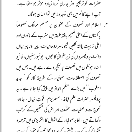
حضرات کو ترغیبی لیٹر جاری کرنا زیادہ مؤثر ہو سکتا ہے۔
آپ اپنے کالم میں بھی توجہ دلائیں تو احسان ہوگا۔
اسلام اور تصوف کے عنوان پر مسلم ممالک خصوصاً
پاکستان کے اعلیٰ تعلیم یافتہ طبقہ میں مغرب کے ماڈرن اور
اعلیٰ تربیت یافتہ کلین شیو ماہر روحانیات، پیر اور پیرنیاں
وائٹ پروفیسروں کی زیرنگرانی کالجوں، یونیورسٹیوں، فائیو
اسٹار ہوٹلوں میں تصوف پر لیکچر دے رہے ہیں۔ جس میں
تصوف کی اصطلاحات، صوفیاء کے طریقہ کار کو ’’جدید
اسلوب‘‘ میں بڑے منظم انداز میں پیش کیا جاتا ہے۔ یہ
پروفیسر حضرات علم قیافہ، مسمریزم، قوتِ خیال، جادو،
تعویذات و عملیات، مختلف امراض کی تشخیص کے کرتب
دکھاتے ہیں، اکابر صوفیاء کے اقوال کا انگریزی میں ترجمہ و
تشریح کر کے جدید طبقے کے مرد و خواتین کو متوجہ کر رہے