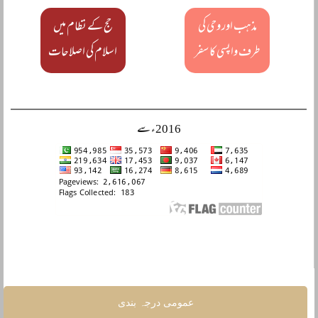
مذہب اور وحی کی
حج کے نظام میں
طرف واپسی کا سفر
اسلام کی اصلاحات
2016ء سے
عمومی درجہ بندی