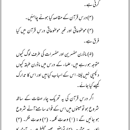
کرنی ہے۔
(۳) درسِ قرآن کے مقاصد کیا ہونے چاہئیں۔
(۴) موضوعاتی اور غیر موضوعاتی درسِ قرآن میں کیا
فرق ہے۔
(۵) ماڈرن مفسرین اور مفسرات کی طرف لوگ کیوں
متوجہ ہو رہے ہیں، علماء کے درس میں ماڈرن طبقہ کیوں
دلچسپی نہیں لیتا، اس کے اسباب کیا ہیں اور اس کا تدارک
کیسے کیا جائے۔
اگر درسِ قرآن کی یہ تحریک چار صفات کے ساتھ
شروع ہو تو مہینوں میں اس کے فوائد سامنے آنے شروع
ہو جائیں گے: (۱) وحدتِ کلمہ۔ (۲) وحدتِ فکر۔ (۳)