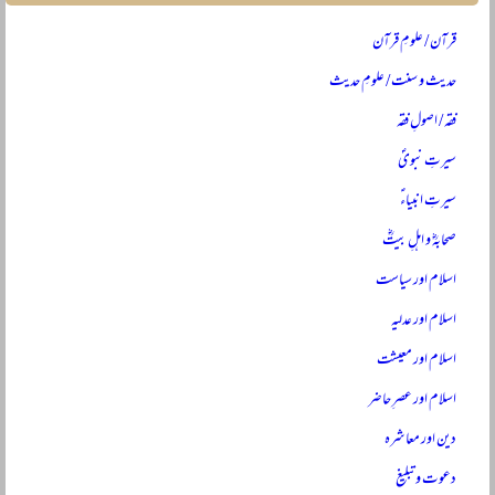
قرآن / علومِ قرآن
حدیث و سنت / علومِ حدیث
فقہ / اصولِ فقہ
سیرتِ نبویؐ
سیرتِ انبیاءؑ
صحابہؓ و اہلِ بیتؓ
اسلام اور سیاست
اسلام اور عدلیہ
اسلام اور معیشت
اسلام اور عصرِ حاضر
دین اور معاشرہ
دعوت و تبلیغ