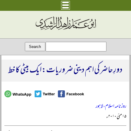
دورِ حاضر کی اہم دینی ضروریات: ایک بیٹی کا خط
روزنامہ اسلام، لاہور
۱۵ مئی ۲۰۱۰ء