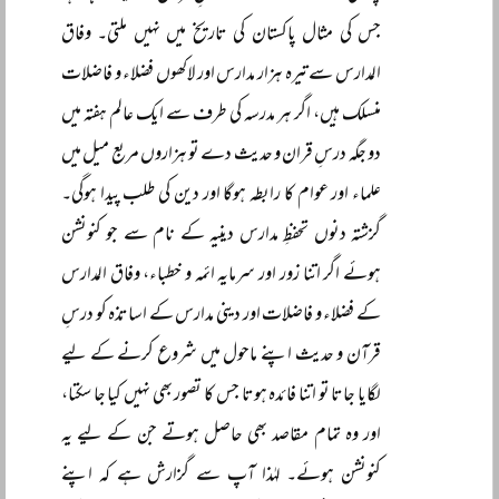
جس کی مثال پاکستان کی تاریخ میں نہیں ملتی۔ وفاق
المدارس سے تیرہ ہزار مدارس اور لاکھوں فضلاء و فاضلات
منسلک ہیں، اگر ہر مدرسہ کی طرف سے ایک عالم ہفتہ میں
دو جگہ درسِ قران و حدیث دے تو ہزاروں مربع میل میں
علماء اور عوام کا رابطہ ہوگا اور دین کی طلب پیدا ہوگی۔
گزشتہ دنوں تحفظِ مدارس دینیہ کے نام سے جو کنونشن
ہوئے اگر اتنا زور اور سرمایہ ائمہ و خطباء، وفاق المدارس
کے فضلاء و فاضلات اور دینی مدارس کے اساتذہ کو درسِ
قرآن و حدیث اپنے ماحول میں شروع کرنے کے لیے
لگایا جاتا تو اتنا فائدہ ہوتا جس کا تصور بھی نہیں کیا جا سکتا،
اور وہ تمام مقاصد بھی حاصل ہوتے جن کے لیے یہ
کنونشن ہوئے۔ لہٰذا آپ سے گزارش ہے کہ اپنے