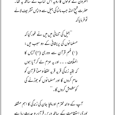
القرون کے لوگوں کا رویہ اس کتاب کے ساتھ یہ تھا۔
حضرت شیخ الہندؒ جب مالٹا کی جیل سے واپس تشریف لائے
تو فرمایا کہ
’’جیل کی تنہائی میں میں نے غور کیا کہ
مسلمانوں کی پریشانی کے دو سبب ہیں:
(۱) فہمِ قرآن سے دوری (۲) آپس کا
اختلاف ۔ ۔۔ اور یہ عزم لے کر آیا ہوں
کہ بقیہ زندگی قریہ قریہ لفظاً و معناً قرآن کو
عام کروں گا اور مسلمانوں کو جوڑنے کی
کوشش کروں گا۔‘‘
آپ کے والد محترم اور چچا جان کی زندگی کا اہم مشغلہ
پوری استقامت کے ساتھ درسِ قرآن و حدیث رہا ہے