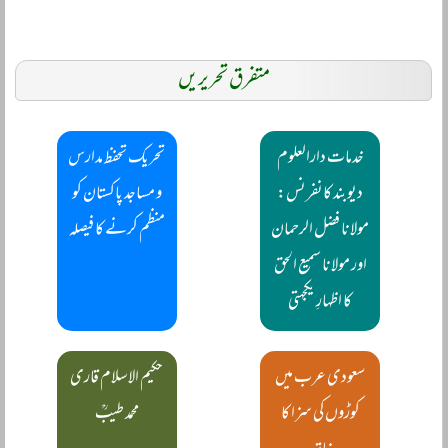
متفرق تحریریں
خدمات دارالعلوم
تحریک تحفظ مدارس
دیوبند کانفرنس:
و مساجد پاکستان کو
مولانا فضل الرحمان
منظم کرنے کا فیصلہ
اور مولانا سمیع الحق
کا اظہارِ یکجہتی
سعودی عرب میں
حکیم الاسلام قاری
کوڑوں کی سزا کا
محمد طیبؒ