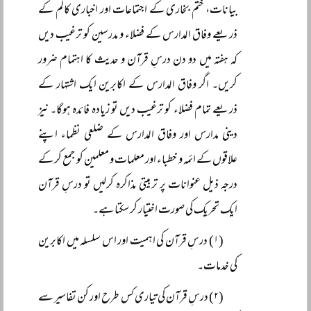
بیانات، ختم بخاری کے اجتماعات اور اخباری کالم کے
ذریعے وفاق المدارس کے فضلاء و مدرسین کو ترغیب دیں
کہ ہفتہ میں دو دن درسِ قرآن و حدیث کا اہتمام ضرور
کریں۔ اگر وفاق المدارس کے اکابرین ایک اشتہار کے
ذریعے تمام فضلاء کو ترغیب دیں تو زیادہ فائدہ ہوگا۔ نیز
دینی مدارس اور وفاق المدارس کے ضلعی نظماء اپنے
علاقوں کے ائمہ و خطباء اور معلمات و معلمین کو جمع کر کے
درجہ ذیل عنوانات پر تربیتی مذاکرہ کرلیں تو درسِ قرآن
ایک تحریک کی صورت اختیار کر سکتا ہے۔
(۱) درسِ قرآن کی اہمیت اور اس سلسلہ میں اکابرین
کی خدمات۔
(۲) درسِ قرآن کی تیاری کس طرح اور کن تفاسیر سے