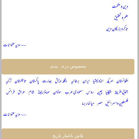
دین و حکمت
علم و تحقیق
تذکرہ بزرگانِ دین
— مزید عنوانات
مخصوص درجہ بندی
افغانستان
امریکہ
انڈونیشیا
ایران
برطانیہ
بنگلہ دیش
بھارت
پاکستان
تاجکستان
ترکیہ
جنوبی افریقہ
چیچنیا
چین
روس
سعودی عرب
سوڈان
سویٹزرلینڈ
شام
عراق
فرانس
فلسطین و اسرائیل
مصر
میانمار برما
— مزید عنوانات
تلاش باعتبار تاریخ