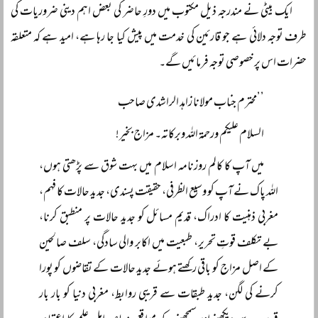
ایک بیٹی نے مندرجہ ذیل مکتوب میں دورِ حاضر کی بعض اہم دینی ضروریات کی
طرف توجہ دلائی ہے جو قارئین کی خدمت میں پیش کیا جا رہا ہے، امید ہے کہ متعلقہ
حضرات اس پر خصوصی توجہ فرمائیں گے۔
’’محترم جناب مولانا زاہد الراشدی صاحب
السلام علیکم ورحمۃ اللہ وبرکاتہ۔ مزاج بخیر!
میں آپ کا کالم روزنامہ اسلام میں بہت شوق سے پڑھتی ہوں،
اللہ پاک نے آپ کو وسیع الظرفی، حقیقت پسندی، جدید حالات کا فہم،
مغربی ذہنیت کا ادراک، قدیم مسائل کو جدید حالات پر منطبق کرنا،
بے تکلف قوتِ تحریر، طبعیت میں اکابر والی سادگی، سلف صالحین
کے اصل مزاج کو باقی رکھتے ہوئے جدید حالات کے تقاضوں کو پورا
کرنے کی لگن، جدید طبقات سے قریبی روابط، مغربی دنیا کو بار بار