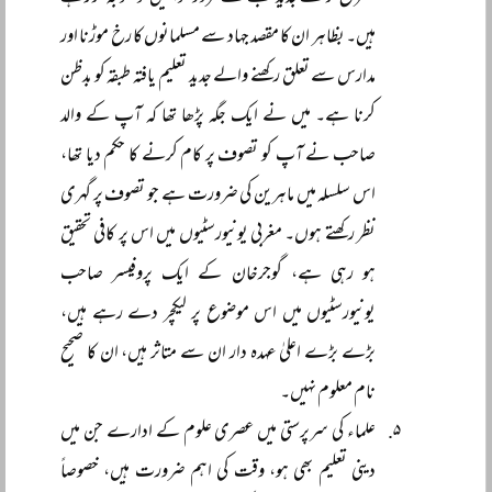
ہیں۔ بظاہر ان کا مقصد جہاد سے مسلمانوں کا رخ موڑنا اور
مدارس سے تعلق رکھنے والے جدید تعلیم یافتہ طبقہ کو بدظن
کرنا ہے۔ میں نے ایک جگہ پڑھا تھا کہ آپ کے والد
صاحب نے آپ کو تصوف پر کام کرنے کا حکم دیا تھا،
اس سلسلہ میں ماہرین کی ضرورت ہے جو تصوف پر گہری
نظر رکھتے ہوں۔ مغربی یونیورسٹیوں میں اس پر کافی تحقیق
ہو رہی ہے، گوجرخان کے ایک پروفیسر صاحب
یونیورسٹیوں میں اس موضوع پر لیکچر دے رہے ہیں،
بڑے بڑے اعلیٰ عہدہ دار ان سے متاثر ہیں، ان کا صحیح
نام معلوم نہیں۔
علماء کی سرپرستی میں عصری علوم کے ادارے جن میں
دینی تعلیم بھی ہو، وقت کی اہم ضرورت ہیں، خصوصاً