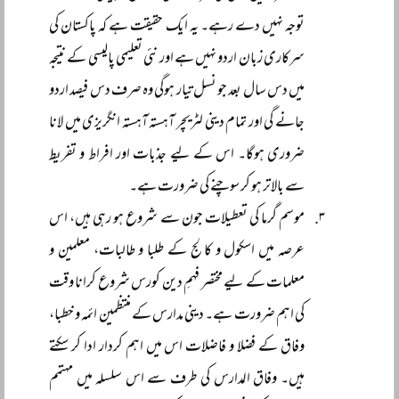
توجہ نہیں دے رہے۔ یہ ایک حقیقت ہے کہ پاکستان کی
سرکاری زبان اردو نہیں ہے اور نئی تعلیمی پالیسی کے نتیجہ
میں دس سال بعد جو نسل تیار ہوگی وہ صرف دس فیصد اردو
جانے گی اور تمام دینی لٹریچر آہستہ آہستہ انگریزی میں لانا
ضروری ہوگا۔ اس کے لیے جذبات اور افراط و تفریط
سے بالاتر ہو کر سوچنے کی ضرورت ہے۔
موسم گرما کی تعطیلات جون سے شروع ہو رہی ہیں، اس
عرصہ میں اسکول و کالج کے طلبا و طالبات، معلمین و
معلمات کے لیے مختصر فہمِ دین کورس شروع کرانا وقت
کی اہم ضرورت ہے۔ دینی مدارس کے منتظمین ائمہ و خطبا،
وفاق کے فضلا و فاضلات اس میں اہم کردار ادا کر سکتے
ہیں۔ وفاق المدارس کی طرف سے اس سلسلہ میں مہتمم