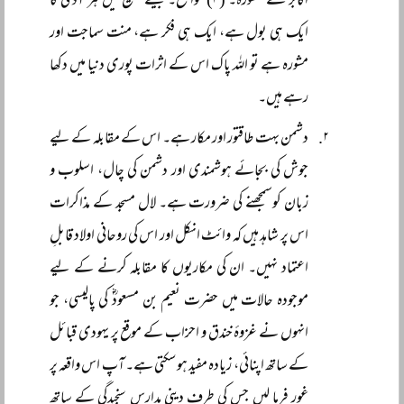
اکابر سے مشورہ۔ (۴) تواضع۔ جیسے تبلیغ میں ہر آدمی کا
ایک ہی بول ہے، ایک ہی فکر ہے، منت سماجت اور
مشورہ ہے تو اللہ پاک اس کے اثرات پوری دنیا میں دکھا
رہے ہیں۔
دشمن بہت طاقتور اور مکار ہے۔ اس کے مقابلہ کے لیے
جوش کی بجائے ہوشمندی اور دشمن کی چال، اسلوب و
زبان کوسمجھنے کی ضرورت ہے۔ لال مسجد کے مذاکرات
اس پر شاہد ہیں کہ وائٹ انکل اور اس کی روحانی اولاد قابلِ
اعتماد نہیں۔ ان کی مکاریوں کا مقابلہ کرنے کے لیے
موجودہ حالات میں حضرت نعیم بن مسعودؓ کی پالیسی، جو
انہوں نے غزوۂ خندق و احزاب کے موقع پر یہودی قبائل
کے ساتھ اپنائی، زیادہ مفید ہو سکتی ہے۔ آپ اس واقعہ پر
غور فرما لیں جس کی طرف دینی مدارس سنجیدگی کے ساتھ