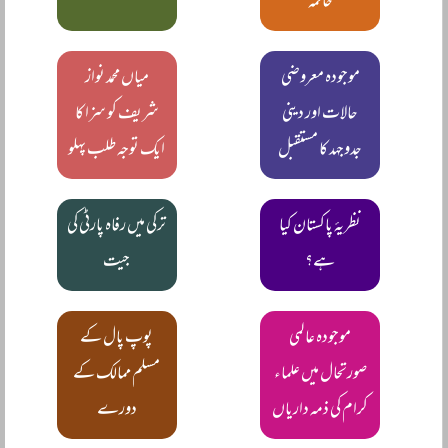
خاتمہ
موجودہ معروضی
میاں محمد نواز
حالات اور دینی
شریف کو سزا کا
جدوجہد کا مستقبل
ایک توجہ طلب پہلو
نظریۂ پاکستان کیا
ترکی میں رفاہ پارٹی کی
ہے؟
جیت
موجودہ عالمی
پوپ پال کے
صورتحال میں علماء
مسلم ممالک کے
کرام کی ذمہ داریاں
دورے