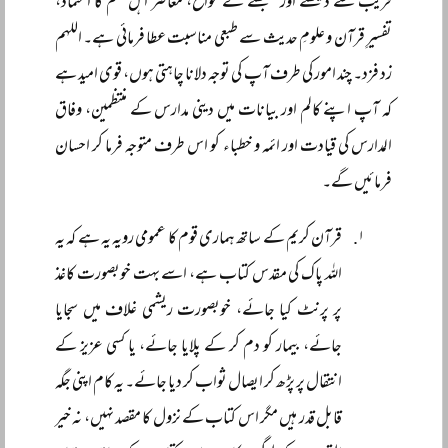
قریب سے دیکھنے اور سمجھنے کے مواقع، معاصر اہل علم کا اعتماد،
تفسیرِ قرآن و علومِ حدیث سے طبعی مناسبت عطا فرمائی ہے۔ اللہم
زد فزد۔ چند امور کی طرف آپ کی توجہ دلانا چاہتی ہوں، قوی امید ہے
کہ آپ اپنے کالم اور بیانات میں دینی مدارس کے منتظمین، وفاق
المدارس کی قیادت اور ائمہ و خطباء کو اس طرف متوجہ فرما کر احسان
فرمائیں گے۔
قرآن کریم کے ساتھ ہماری قوم کا عمومی رویہ یہ ہے کہ یہ
اللہ پاک کی مقدس کتاب ہے، اسے بہت خوبصورت کاغذ
پر پرنٹ کیا جائے، خوبصورت ریشمی غلاف میں سجایا
جائے، بیمار کو دم کر کے پلایا جائے، یا کسی عزیز کے
انتقال پر پڑھ کر ایصال ثواب کر دیا جائے۔ یہ کام اپنی جگہ
قابل قدر ہیں مگر اس کتاب کے نزول کا مقصد نہیں، نہ خیر