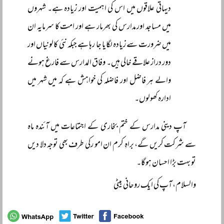
دیہاتی علاقوں میں اس کی اہمیت اور زیادہ ہے۔ شہروں
میں مساجد اور مدارس کی بھرمار ہے اور امت کا سرمایہ ان
میں ضرورت سے زیادہ لگایا جا رہا ہے جبکہ نئی کالونیاں اور
دور دراز علاقے خالی ہیں۔ وفاق المدارس سے فارغ ہونے
والے ہر فاضل اور فاضلہ کی خواہش ہے کہ میں شہر میں
ادارہ کھولوں۔
آپ دینی مدارس کے ختم بخاری کے اجتماعات میں آئندہ ماہ
سے شرکت کریں گے، براہِ کرم ان امو رکی طرف بھی توجہ دلا دیں
تو بہت بڑا احسان ہوگا۔
والسلام، آپ کی ایک روحانی بیٹی