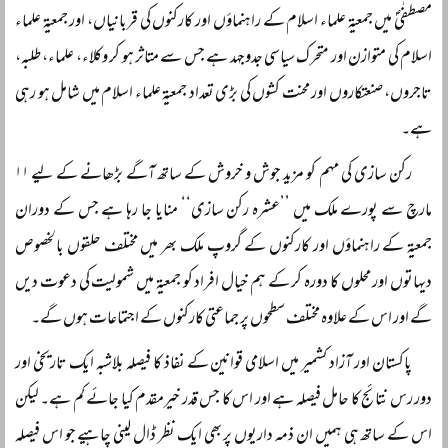
مصطفٰیؐ میں جمعیۃ علماء اسلام کے راہنماؤں اور کارکنوں کی قربانیاں، اور جمعیۃ علماء
اسلام کی متوازن اور متحرک سیاسی جدوجہد ہے جس سے متاثر ہو کر وکلاء، علماء، طلبہ،
تاجروں، صنعتکاروں اور محنت کشوں کی بڑی تعداد جمعیۃ علماء اسلام میں شامل ہو رہی
ہے۔
رکن سازی کی مہم کو مزید جوش و خروش کے ساتھ آگے بڑھانے کے لیے ۱۱
مارچ سے پورے ملک میں ’’عشرہ رکن سازی‘‘ منایا جا رہا ہے جس کے دوران
جمعیۃ کے راہنماؤں اور کارکنوں کے گروپ ملک بھر میں مختلف حلقوں بالخصوص
دیہاتوں اور محلوں کا دورہ کر کے ہم خیال افراد کو جمعیۃ میں شمولیت کی دعوت دیں
گے اور اس کے علاوہ مختلف سطحوں پر جماعتی کارکنوں کے اجتماعات ہوں گے۔
پاکستان اور آزاد کشمیر میں اسلامی قوانین کے نفاذ کا فیصلہ بلاشبہ ایک تاریخی اور
دور رس نتائج کا حامل فیصلہ ہے اور اس کا جس قدر خیرمقدم کیا جائے کم ہے۔ لیکن
اس کے ساتھ ہی ہمیں ان ذمہ داریوں پر بھی ایک نظر ڈال لینی چاہیے جو اس فیصلہ