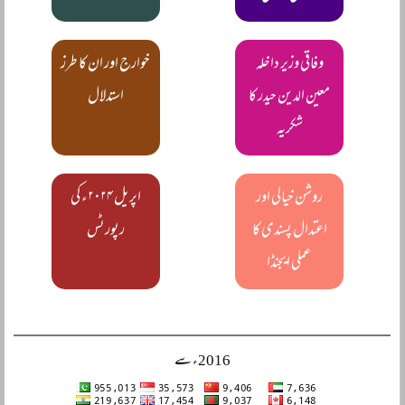
وفاقی وزیر داخلہ
خوارج اور ان کا طرز
معین الدین حیدر کا
استدلال
شکریہ
روشن خیالی اور
اپریل ۲۰۲۴ء کی
اعتدال پسندی کا
رپورٹس
عملی ایجنڈا
2016ء سے