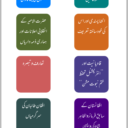
ملاقاتیں
لفظوں کی میناکاری
انتہا پسندی اور اس
حضرت الامیر کے
کی خودساختہ تعریف
انقلابی اعلانات اور
ہماری ذمہ داریاں
قادیانیت اور
تعارف و تبصرہ
’’انٹرنیشنل تحفظ
ختم نبوت مشن‘‘
افغانستان کے
افغان طالبان کی
سابق فرمانروا ظاہر
سرگرمیاں
شاہ کی واپسی