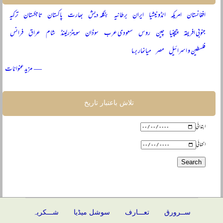
افغانستان
امریکہ
انڈونیشیا
ایران
برطانیہ
بنگلہ دیش
بھارت
پاکستان
تاجکستان
ترکیہ
جنوبی افریقہ
چیچنیا
چین
روس
سعودی عرب
سوڈان
سویٹزرلینڈ
شام
عراق
فرانس
فلسطین و اسرائیل
مصر
میانمار برما
— مزید عنوانات
تلاش باعتبار تاریخ
ابتدائی
انتہائی
ســرورق
تعـــارف
سوشل میڈیا
شـــکریہ