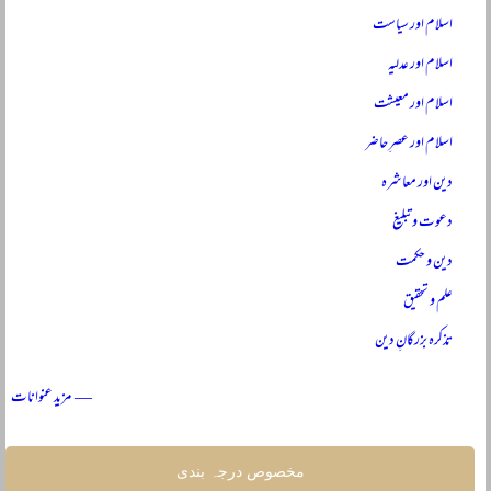
اسلام اور سیاست
اسلام اور عدلیہ
اسلام اور معیشت
اسلام اور عصرِ حاضر
دین اور معاشرہ
دعوت و تبلیغ
دین و حکمت
علم و تحقیق
تذکرہ بزرگانِ دین
— مزید عنوانات
مخصوص درجہ بندی