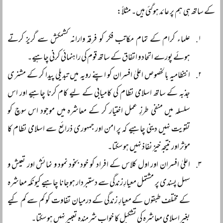
کے ساتھ ہی ہم پر عائد ہوگئی ہیں۔ مثلاً:
علماء کرام کے تمام مکاتب فکر کو فرقہ وارانہ کشمکش سے گریز کرتے
ہوئے پورے اتحاد و اتفاق کے ساتھ قوم کی راہنمائی کرنی چاہیے۔
انتظامیہ بالخصوص اعلیٰ افسران کو اپنے رویہ میں تبدیلی پیدا کر کے مشنری
جذبہ کے ساتھ اسلامی نظام کی کامیابی کے لیے کام کرنا چاہیے اور اس
سلسلہ میں منفی طرزِ عمل اختیار کر کے معاشرہ میں موجود اس سوچ کو
تقویت نہیں دینی چاہیے کہ پر امن اور جمہوری ذرائع سے اسلامی نظام کا
مؤثر اور نتیجہ خیز نفاذ نہیں ہو سکتا۔
اعلیٰ افسران اور اول کلاس کے افراد کو خود بخود نمود و نمائش اور تعیش و
سہل پسندی پر مشتمل معیارِ زندگی سے دستبردار ہوجانا چاہیے کیونکہ معاشرہ
کے مختلف طبقوں کے معیارِ زندگی کے درمیان تفاوت کو کم سے کم کیے
بغیر اسلامی معاشرہ کی تشکیل کا خواب شرمندہ تعبیر نہیں ہو سکتا۔