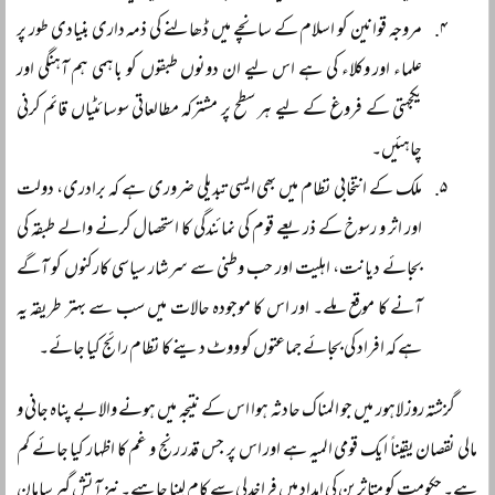
مروجہ قوانین کو اسلام کے سانچے میں ڈھالنے کی ذمہ داری بنیادی طور پر
علماء اور وکلاء کی ہے اس لیے ان دونوں طبقوں کو باہمی ہم آہنگی اور
یکجہتی کے فروغ کے لیے ہر سطح پر مشترکہ مطالعاتی سوسائٹیاں قائم کرنی
چاہئیں۔
ملک کے انتخابی نظام میں بھی ایسی تبدیلی ضروری ہے کہ برادری، دولت
اور اثر و رسوخ کے ذریعے قوم کی نمائندگی کا استحصال کرنے والے طبقہ کی
بجائے دیانت، اہلیت اور حب وطنی سے سرشار سیاسی کارکنوں کو آگے
آنے کا موقع ملے۔ اور اس کا موجودہ حالات میں سب سے بہتر طریقہ یہ
ہے کہ افراد کی بجائے جماعتوں کو ووٹ دینے کا نظام رائج کیا جائے۔
گزشتہ روز لاہور میں جو المناک حادثہ ہوا اس کے نتیجہ میں ہونے والا بے پناہ جانی و
مالی نقصان یقیناً ایک قومی المیہ ہے اور اس پر جس قدر رنج و غم کا اظہار کیا جائے کم
ہے۔ حکومت کو متاثرین کی امداد میں فراخدلی سے کام لینا چاہیے۔ نیز آتش گیر سامان