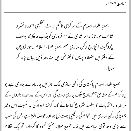
۲ مارچ ۱۹۷۹ء
جمعیۃ علماء اسلام کے مرکزی ناظم برائے تنظیمی امور و نشر و
اشاعت مولانا زاہد الراشدی نے ۲۲ فروری کو جناب حافظ محمد یوسف
ایڈووکیٹ انچارج رکن سازی مہم جمعیۃ علماء اسلام لاہور ڈویژن
کے دفتر میں منعقدہ پریس کانفرنس میں مندرجہ ذیل بیان پڑھ کر
سنایا۔
جمعیۃ علماء اسلام پاکستان کی رکن سازی ملک بھر میں چار ماہ سے جاری ہے جو
پروگرام کے مطابق آخر مارچ تک جاری رہے گی اور اس کے بعد عہدہ داروں کے
مرحلہ وار انتخابات کا سلسلہ شروع کیا جائے گا۔ گزشتہ ادوار کی بہ نسبت اس دفعہ
جمعیۃ کی رکن سازی میں عوام کی دلچسپی بہت زیادہ اور حوصلہ افزا ہے جس کی سب
سے بڑی وجہ قومی سیاست میں قائد جمعیۃ مولانا مفتی محمود کا کردار، تحریک نظام