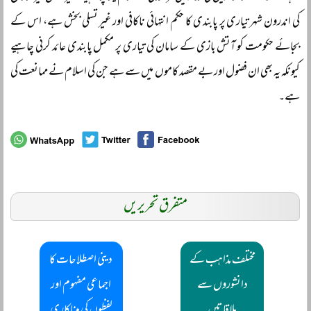
کی اندرون شہر تیاری پر پابندی کا حکم انتہائی ناکافی اور غیر تسلی بخش ہے، اس کے
بجائے حکومت کو آتش بازی کے سامان کی تیاری پر مکمل پابندی عائد کرنی چاہیے
کیونکہ یہ بھی ان فضول اور بے مقصد کاموں میں سے ہے جن کی اسلام نے ممانعت کی
ہے۔
متفرق تحریریں
مختلف مذاہب کے
دینی اصطلاحات کا
دانشوروں سے
اجماعی مفہوم اور