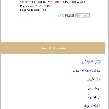
عمومی درجہ بندی
قرآن / علومِ قرآن
حدیث و سنت / علومِ حدیث
فقہ / اصولِ فقہ
سیرتِ نبویؐ
سیرتِ انبیاءؑ
صحابہؓ و اہلِ بیتؓ