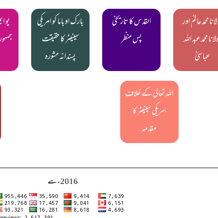
انا محمد عالمؒ اور
القدس کا تاریخی
بارک اوباما کو امریکی
یو ای
لانا محمد عبد اللہ
پس منظر
سینیٹر کا حقیقت
جمہور
عباسیؒ
پسندانہ مشورہ
اللہ تعالیٰ کے خلاف
امریکی سینیٹر کا
مقدمہ
2016ء سے