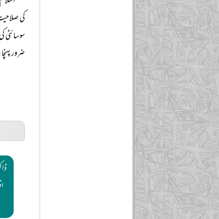
اسلام 
کی صلاحیت 
سوسائٹی ک
ضرور پہنچا
ڈاکٹ
اف