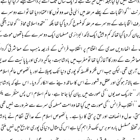
داشت نہیں کیا گیا جبکہ ہمیں حیرت ہے کہ ایک سال تک اسے برداشت کیسے کر لیا گیا ہ
نٹ‘‘ کو انتخابات کے پہلے مرحلہ میں اَسّی فی صد ووٹوں کا اعتماد دیا تھا تو اسے دوسرے مرح
رف انتخابات کے دوسرے مرحلہ کو منسوخ کر دیا گیا تھا بلکہ ’’متحدہ اسلامی محاذ‘‘ کو خان
ان کر دیا گیا تھا کہ کم و بیش ایک لاکھ الجزائری مسلمان ایک دوسرے کے ہاتھوں موت 
ے اٹھارویں صدی کے اختتام پر انقلاب فرانس کے ذریعہ مذہب کے معاشرتی کردار کی 
اشرت کے دور کا آغاز کیا تھا تو مغرب میں بادشاہت، جاگیرداری اور پاپائیت کے صدیوں 
یں آرہی تھی، لیکن جب اس فکر و فلسفہ کو پوری دنیا تک پھیلانے اور بالخصوص عالم اسلام کو 
ے بالاتر ہوگئی اور عقل و شعور نے اس کا ساتھ دینے سے انکار کر دیا۔ اس لیے کہ بادشاہت
ردار ’’تاریک صدیوں‘‘ کی صورت میں بیان کیا جاتا ہے، عالم اسلام اس پس منظر سے یکس
 ’’انقلاب فرانس‘‘ کی صورت میں کیا تھا وہ امت مسلمہ کی سرے سے ضرورت نہیں تھی، اس
ی، عدل و انصاف اور حق پرستی کا رہا ہے۔ بالخصوص اسلام کے عدالتی نظام نے باد
تحفظ مسلسل بارہ سو برس تک فراہم کیا ہے اس کی مثال دنیا کی پوری تاریخ میں نہیں ملتی