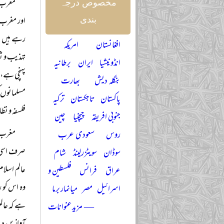
مغرب ن
مخصوص درجہ
اور مغرب 
بندی
رہے ہیں م
افغانستان
امریکہ
تہذیب و ثق
انڈونیشیا
ایران
برطانیہ
پہنچی ہے، 
بنگلہ دیش
بھارت
مسلمانوں ک
پاکستان
تاجکستان
ترکیہ
فلسفہ و نظ
جنوبی افریقہ
چیچنیا
چین
مغرب ن
روس
سعودی عرب
صرف اسی ب
سوڈان
سویٹزرلینڈ
شام
عالم اسلام
عراق
فرانس
فلسطین و
وہ اس کو 
اسرائیل
مصر
میانمار برما
ہے کہ عالم
— مزید عنوانات