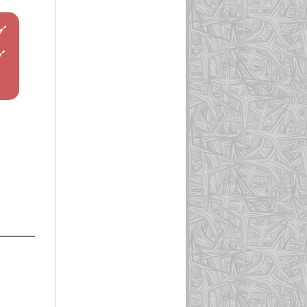
مول
مو