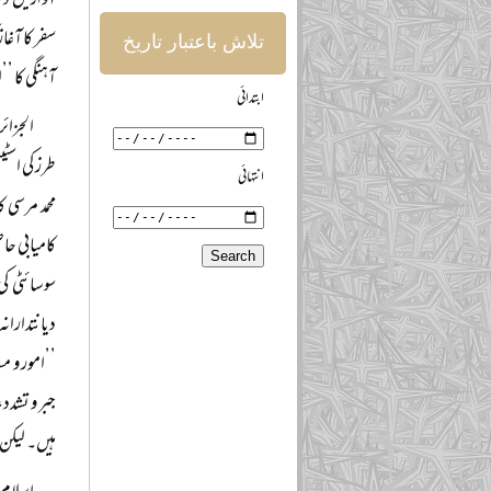
آوازیں دین
سفر کا آغا
تلاش باعتبار تاریخ
آہنگی کا ’
ابتدائی
الجزائ
طرز کی اسٹ
انتہائی
محمد مرسی 
کامیابی حا
سوسائٹی کی
دیانتداران
’’امور و م
جبر و تشدد
ہیں۔ لیکن 