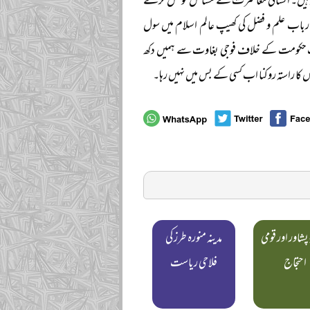
د ہیں۔ انسانی معاشرت کے مسائل کو حل کرنے
ارباب علم و فضل کی کھیپ عالم اسلام میں سول
ب حکومت کے خلاف فوجی بغاوت سے ہمیں دکھ
 کا راستہ روکنا اب کسی کے بس میں نہیں رہا۔
 پشاور اور قومی
مدینہ منورہ طرز کی
احتجاج
فلاحی ریاست