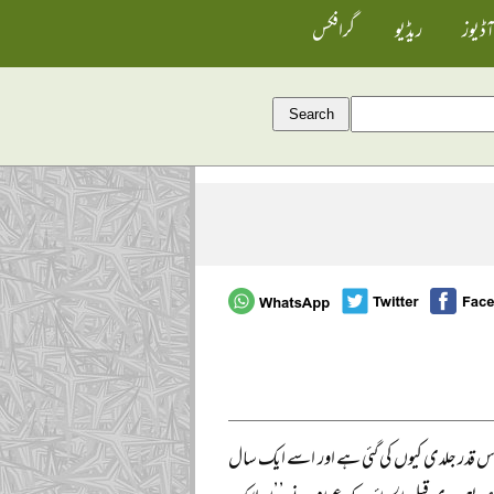
آڈیوز
ریڈیو
گرافکس
ں اس قدر جلدی کیوں کی گئی ہے اور اسے ایک سال