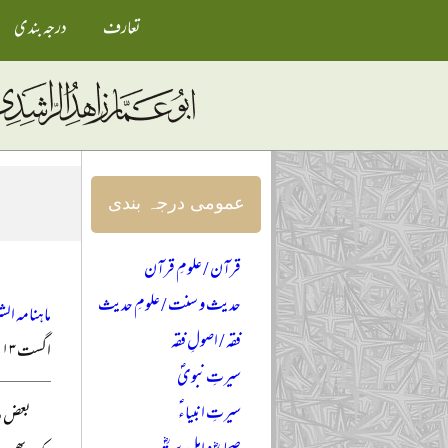
تعارف
درجہ بندی
عمومی درجہ بندی
قرآن / علومِ قرآن
حدیث و سنت / علومِ حدیث
ماہنامہ الش
فقہ / اصولِ فقہ
اگست ۲۰۱۳ء
سیرتِ نبویؐ
سیرتِ انبیاءؑ
بعض دو