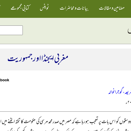
مضامین و مقالات
بیانات و محاضرات
ٹویٹس
کتابی مجموعے
مغربی ایجنڈا اور جمہوریت
ریعہ، گوجرانوالہ
ستوں کو اس بات پر تعجب ہو رہا ہے کہ مصر میں صدر محمد مرسی کی حکومت کا تختہ الٹنے می