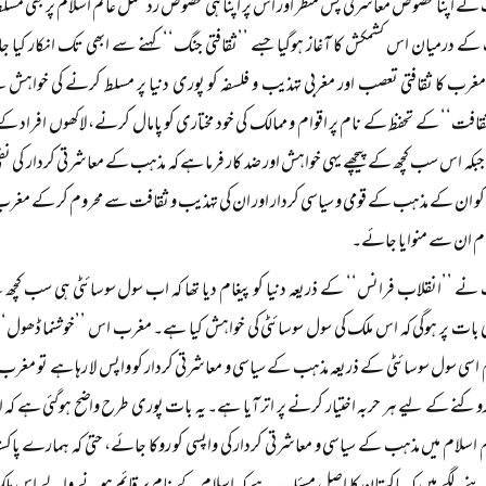
ے اپنا مخصوص معاشرتی پس منظر اور اس پر اپنا ہی مخصوص رد عمل عالم اسلام پر بھی 
کے درمیان اس کشمکش کا آغاز ہوگیا جسے ’’ثقافتی جنگ‘‘ کہنے سے ابھی تک انکار کیا 
غرب کا ثقافتی تعصب اور مغربی تہذیب و فلسفہ کو پوری دنیا پر مسلط کرنے کی خواہش 
افت‘‘ کے تحفظ کے نام پر اقوام و ممالک کی خود مختاری کو پامال کرنے، لاکھوں افراد
جبکہ اس سب کچھ کے پیچھے یہی خواہش اور ضد کار فرما ہے کہ مذہب کے معاشرتی کردار کی نفی
و ان کے مذہب کے قومی و سیاسی کردار اور ان کی تہذیب و ثقافت سے محروم کر کے مغرب ک
ام ان سے منوایا جائے۔
ے ’’انقلاب فرانس‘‘ کے ذریعہ دنیا کو پیغام دیا تھا کہ اب سول سوسائٹی ہی سب کچھ ہ
ات پر ہوگی کہ اس ملک کی سول سوسائٹی کی خواہش کیا ہے۔ مغرب اس ’’خوشنما ڈھول‘‘ 
 اسی سول سوسائٹی کے ذریعہ مذہب کے سیاسی و معاشرتی کردار کو واپس لا رہا ہے تو مغر
روکنے کے لیے ہر حربہ اختیار کرنے پر اتر آیا ہے۔ یہ بات پوری طرح واضح ہوگئی ہے 
 اسلام میں مذہب کے سیاسی و معاشرتی کردار کی واپسی کو روکا جائے، حتیٰ کہ ہمارے پ