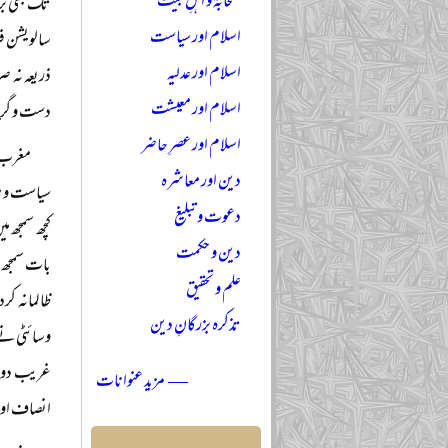
صحابہؓ و اہلِ بیتؓ
تک بھی بر
اسلام اور سیاست
سالویشن فر
اسلام اور عدلیہ
ذریعہ نہ ص
اسلام اور معیشت
دست و گریب
اسلام اور عصرِ حاضر
مغرب ن
دین اور معاشرہ
سیاست و مع
دعوت و تبلیغ
کچھ سمجھ م
دین و حکمت
بات سمجھ س
علم و تحقیق
ظالمانہ ک
تذکرہ بزرگانِ دین
وسائٹی نے
غریب دوست
— مزید عنوانات
انصاف اور 