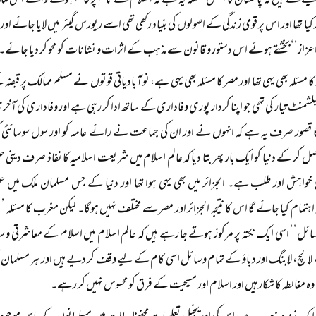
ے لگے ہیں کہ پاکستان کا اصل مسئلہ یہ ہے کہ اسلام کے نام پر قائم ہونے والے اس مل
ز کیا تھا اور اس پر قومی زندگی کے اصولوں کی بنیاد رکھی تھی اسے ریورس گیئر میں لایا جائے 
’اعزاز‘‘ بخشتے ہوئے اس دستور و قانون سے مذہب کے اثرات و نشانات کو محو کر دیا جائے۔
ر کا مسئلہ بھی یہی تھا اور مصر کا مسئلہ بھی یہی ہے، نو آبادیاتی قوتوں نے مسلم ممالک پر
یبلشمنٹ تیار کی تھی جو اپنا کردار پوری وفاداری کے ساتھ ادا کر رہی ہے اور وفاداری کی
کا قصور صرف یہ ہے کہ انہوں نے اور ان کی جماعت نے رائے عامہ کو اور سول سوسائٹی کو اپن
صل کر کے دنیا کو ایک بار پھر بتا دیا کہ عالم اسلام میں شریعت اسلامیہ کا نفاذ صرف دینی حل
 خواہش اور طلب ہے۔ الجزائر میں بھی یہی ہوا تھا اور دنیا کے جس مسلمان ملک میں عوا
ہ اہتمام کیا جائے گا اس کا نتیجہ الجزائر اور مصر سے مختلف نہیں ہوگا۔ لیکن مغرب کا مسئلہ 
سائل‘‘ اسی ایک نکتہ پر مرکوز ہوتے جا رہے ہیں کہ عالم اسلام میں اسلام کے معاشرتی و س
، لالچ، لابنگ اور دباؤ کے تمام وسائل اسی کام کے لیے وقف کر دیے ہیں اور ہر مسلما
وہ مغالطہ کا شکار ہیں اور اسلام اور مسیحیت کے فرق کو محسوس نہیں کر رہے۔