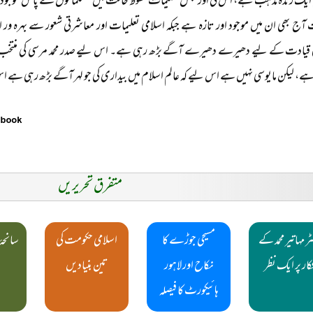
ایک زندہ مذہب ہے، اس کی اوریجنل تعلیمات محفوظ حالت میں مسلمانوں کے پاس موجو
آج بھی ان میں موجود اور تازہ ہے جبکہ اسلامی تعلیمات اور معاشرتی شعور سے بہرہ ور 
ی قیادت کے لیے دھیرے دھیرے آگے بڑھ رہی ہے۔ اس لیے صدر محمد مرسی کی منتخ
 ہے، لیکن مایوسی نہیں ہے اس لیے کہ عالم اسلام میں بیداری کی جو لہر آگے بڑھ رہی ہے اس
متفرق تحریریں
ر مہاتیر محمد کے
مسیحی جوڑے کا
اسلامی حکومت کی
سانحۂ
کار پر ایک نظر
نکاح اور لاہور
تین بنیادیں
ہائیکورٹ کا فیصلہ