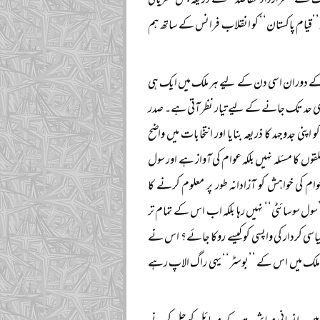
ک نے ’’قرارداد مقاصد‘‘ کے ذریعہ جس نظریاتی
اور ’’قیام پاکستان‘‘ کو انقلاب فرانس کے ساتھ ہم
 قبضہ کے دوران اسی دن کے لیے ہر ملک میں ایک ہی
 آخری حد تک جانے کے لیے تیار نظر آتی ہے۔ صدر
ی جدوجہد کا ذریعہ بنایا اور انتخابات میں واضح
قوں کا مسئلہ نہیں بلکہ عوام کی آواز ہے اور سول
م کی خواہش کو آزادانہ طور پر معلوم کرنے کا
’’سول سوسائٹی‘‘ نہیں رہا بلکہ اب اس کے تمام تر
یاسی کردار کی واپسی کو کیسے روکا جائے؟ اس نے
ن ملک میں اس کے ’’بوسٹر‘‘ یہی راگ الاپ رہے