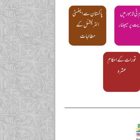
م ٹی لاہور میں
پاکستان سے ایمنسٹی
یت پر سیمینار
انٹرنیشنل کے
مطالبات
تورات کے احکامِ
عشرہ