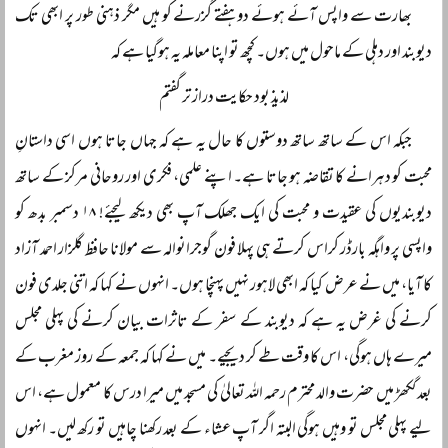
بھارت سے واپس آئے ہوئے دو ہفتے گزرنے کو ہیں مگر ذہنی طور پر ابھی تک
دیوبند اور دہلی کے ماحول میں ہوں۔ کچھ تو اپنا معاملہ یہ ہوگیا ہے کہ
لذیذ بود حکایت دراز تر گفتم
جبکہ اس کے ساتھ ساتھ دوستوں کا حال یہ ہے کہ جہاں جاتا ہوں اسی داستانِ
محبت کو دہرانے کا تقاضہ ہو جاتا ہے۔ اپنے علمی، فکری اور روحانی مرکز کے ساتھ
دیوبندیوں کی عقیدت و محبت کی ایک جھلک آپ بھی دیکھ لیجئے! ۱۸ دسمبر بدھ کو
واپسی پر واہگہ بارڈر کراس کرتے ہی پہلا فون گوجرانوالہ سے مولانا حافظ گلزار احمد آزاد
کا آیا، میں نے عرض کیا کہ ابھی لاہور نہیں پہنچا ہوں۔ انہوں نے کہا کہ اتنی جلدی فون
کرنے کی غرض یہ ہے کہ دیوبند کے سفر کے تاثرات بیان کرنے کی پہلی مجلس
میرے ہاں ہوگی، اس کا وقت طے کر دیجیے۔ میں نے کہا کہ جمعہ کے روز مغرب کے
بعد گکھڑ میں حضرت والد محترم رحمہ اللہ تعالیٰ کی مسجد میں میرا درس کا معمول ہے، اس
لیے پہلی مجلس تو وہیں ہوگی البتہ اگر آپ عشاء کے بعد رکھنا چاہیں تو رکھ لیں۔ انہوں