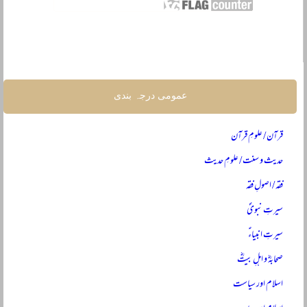
عمومی درجہ بندی
قرآن / علومِ قرآن
حدیث و سنت / علومِ حدیث
فقہ / اصولِ فقہ
سیرتِ نبویؐ
سیرتِ انبیاءؑ
صحابہؓ و اہلِ بیتؓ
اسلام اور سیاست