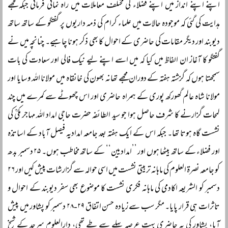
اپنے اپنے انداز میں اپنے فضلاء کی مختلف معاملات میں راہ نمائی فرمائی جبکہ مجھے
ہدایت کی گئی کہ موجودہ حالات میں علماء کرام کی ذمہ داریوں پر گفتگو کے ساتھ ساتھ
دیوبند اور دیگر مقامات کی حاضری کے احوال کا بھی ذکر ہونا چاہیے۔ چنانچہ میں نے
گفتگو کا آغاز ان الفاظ میں کیا کہ میں اسے اپنے لیے نیک فالی اور سعادت کی بات
سمجھتا ہوں کہ گزشتہ ہفتہ کے دوران مجھے تھانہ بھون کی خانقاہ میں مولانا اللہ وسایا اور
مولانا شاہ عالم گھورکھ پوری کے ہمراہ حاضری اور اس چھوٹے سے کمرے میں چند
لمحات گزارنے کا شرف حاصل ہوا جو سید الطائفہ حضرت حاجی امداد اللہ مہاجر مکیؒ کی
نشست گاہ ہوتا تھا۔ جبکہ اس کے ایک ہفتہ بعد جامعہ امدادیہ فیصل آباد کے اساتذہ
اور فضلاء کے ساتھ بیٹھا ہوں اور ’’امدادیین‘‘ کے ساتھ مخاطب ہوں۔ ۲۵ دسمبر بدھ
کو جامعہ نصرۃ العلوم کی ماہانہ تربیتی نشست میں اسی حوالہ سے گزارشات پیش کیں اور ۲۶
دسمبر کو الشریعہ اکادمی کی ماہانہ فکری نشست کا موضوع بھی سفر دیوبند کے احوال و
تاثرات ہی قرار پایا۔ مگر سب سے زیادہ حسن اتفاق ۲۹-۲۸ دسمبر کو پشاور میں پیش
آیا، پشاور کی یہ حاضری بہت عرصہ پہلے سے طے تھی، دارالعلوم سرحد کے شیخ