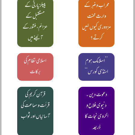
محراب و منبر کے
پیپلز پارٹی کے
وارث محنت
مستقبل کے
مزدوری کیوں نہیں
عزائم، منشور کے
کرتے؟
آئینے میں
’’اسلامک ہوم
اسلامی نظام کی
اسٹڈی کورس‘‘
برکات
دعوت دین ۔
قرآن کریم کی
دنیوی فلاح و
قرأت و سماعت کی
اخروی نجات کا
آسانیاں اور ثواب
ذریعہ