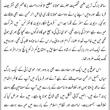
ساتھ بزرگ ترین علمی شخصیت حضرت مولانا مطلع الانوار دامت برکاتہم بھی تشریف
فرما تھے اور وہیں اپنے پرانے دوست مولانا قاری فیاض الرحمن سے بھی ملاقات
ہوگئی۔ دیوبند کے سفر کے فورًا بعد اس ’’فروغ افکار دیوبند کانفرنس‘‘ میں شرکت
میرے لیے اعزاز کی بات تھی، موسیٰ زئی کی وسیع عیدگاہ لوگوں سے کھچا کھچ بھری ہوئی
تھی جن میں غالب تعداد علماء کرام اور دینی مدارس کے اساتذہ و طلبہ کی تھی، اور وہیں
کے ایک ذمہ دار بزرگ کے ارشاد کے مطابق یہ اجتماع کم از کم پانچ ہزار افراد کے
لگ بھگ ضرور تھا۔
اس موقع پر میں ایک اور سعادت سے بھی بہرہ ور ہوا، موسیٰ زئی کے ایک بزرگ
میاں جمیل الرحمن صاحب ملنے کے لیے آئے اور فرمایا کہ میں آپ کے کالم اہتمام
کے ساتھ پڑھتا ہوں اور خلافت و امامت کے بارے میں آپ کے مضامین مجھے بہت
پسند آئے ہیں، انہیں کتابی شکل میں بھی شائع ہونا چاہیے۔ میں نے عرض کیا کہ
خلافت، جمہوریت، امامت اور نظام اسلام کے بارے میں میرے بہت سے