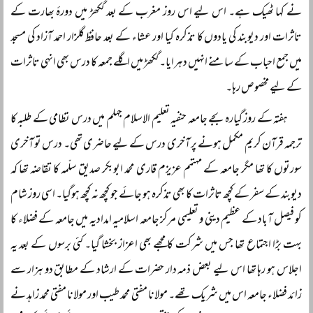
نے کہا ٹھیک ہے۔ اس لیے اس روز مغرب کے بعد گکھڑ میں دورۂ بھارت کے
تاثرات اور دیوبند کی یادوں کا تذکرہ کیا اور عشاء کے بعد حافظ گلزار احمد آزاد کی مسجد
میں جمع احباب کے سامنے انہیں دہرایا۔ گکھڑ میں اگلے جمعہ کا درس بھی انہی تاثرات
کے لیے مخصوص رہا۔
ہفتہ کے روز گیارہ بجے جامعہ حنفیہ تعلیم الاسلام جہلم میں درس نظامی کے طلبہ کا
ترجمہ قرآن کریم مکمل ہونے پر آخری درس کے لیے حاضری تھی۔ درس تو آخری
سورتوں کا تھا مگر جامعہ کے مہتمم عزیزم قاری محمد ابوبکر صدیق سلّمہ کا تقاضہ تھا کہ
دیوبند کے سفر کے کچھ تاثرات کا بھی تذکرہ ہو جائے جو کچھ نہ کچھ ہوگیا۔ اسی روز شام
کو فیصل آباد کے عظیم دینی و تعلیمی مرکز جامعہ اسلامیہ امدادیہ میں جامعہ کے فضلاء کا
بہت بڑا اجتماع تھا جس میں شرکت کا مجھے بھی اعزاز بخشا گیا۔ کئی برسوں کے بعد یہ
اجلاس ہو رہا تھا اس لیے بعض ذمہ دار حضرات کے ارشاد کے مطابق دو ہزار سے
زائد فضلاء جامعہ اس میں شریک تھے۔ مولانا مفتی محمد طیب اور مولانا مفتی محمد زاہد نے