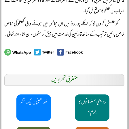
عالمی تناظر میں مغربی دانش وروں کے اعتراضات اور حدود شرعیہ کی مخالفت کے
اسباب پر گفتگو کا موقع مل گیا۔
کوشش کروں گا کہ اگلے چند روز میں ان مجالس میں ہونے والی گفتگو کی خاص
خاص باتیں ترتیب کے ساتھ قارئین کی خدمت میں پیش کر سکوں، ان شاء اللہ تعالیٰ۔
متفرق تحریریں
روہنگیا مسلمانوں کا
فقہ حنفی پر ایک نظر
جرم؟