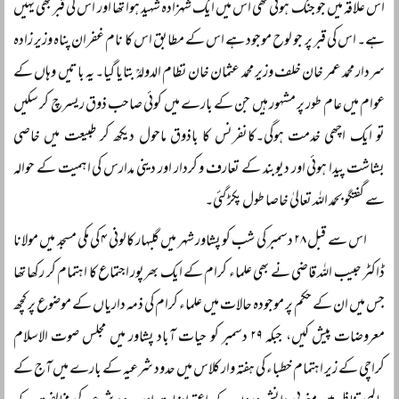
اس علاقہ میں جو جنگ ہوئی تھی اس میں ایک شہزادہ شہید ہوا تھا اور اس کی قبر بھی یہیں
ہے۔ اس کی قبر پر جو لوح موجود ہے اس کے مطابق اس کا نام غفران پناہ وزیر زادہ
سردار محمد عمر خان خلف وزیر محمد عثمان خان نظام الدولہؒ بتایا گیا۔ یہ باتیں وہاں کے
عوام میں عام طور پر مشہور ہیں جن کے بارے میں کوئی صاحب ذوق ریسرچ کر سکیں
تو ایک اچھی خدمت ہوگی۔کانفرنس کا باذوق ماحول دیکھ کر طبیعت میں خاصی
بشاشت پیدا ہوئی اور دیوبند کے تعارف و کردار اور دینی مدارس کی اہمیت کے حوالہ
سے گفتگو بحمد اللہ تعالیٰ خاصا طول پکڑ گئی۔
اس سے قبل ۲۸ دسمبر کی شب کو پشاور شہر میں گلبہار کالونی ۴ کی مکی مسجد میں مولانا
ڈاکٹر حبیب اللہ قاضی نے بھی علماء کرام کے ایک بھرپور اجتماع کا اہتمام کر رکھا تھا
جس میں ان کے حکم پر موجودہ حالات میں علماء کرام کی ذمہ داریاں کے موضوع پر کچھ
معروضات پیش کیں، جبکہ ۲۹ دسمبر کو حیات آباد پشاور میں مجلس صوت الاسلام
کراچی کے زیر اہتمام خطباء کی ہفتہ وار کلاس میں حدود شرعیہ کے بارے میں آج کے