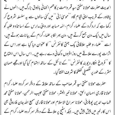
الحدیث حضرت مولانا مفتی سید قمر دامت برکاتہم انتہائی باذوق بزرگ ہیں، انہوں نے
پشاور کے قریب اپنی قیام گاہ ’’موسیٰ زئی‘‘ میں کئی سالوں سے یہ سلسلہ شروع کر
رکھا ہے کہ اردگرد کے علماء کرام، ائمہ مساجد اور دینی مدارس کے اساتذہ و طلبہ کو
سال میں ایک دن جمع کرتے ہیں، دن بھر اکابر علماء کرام کے بیانات ہوتے ہیں،
اسے ’’علماء و طلبہ علاقائی یک جہتی کانفرنس‘‘ کا عنوان دیا گیا ہے اور اس کے
اثرات پورے علاقے میں روز افزوں دکھائی دے رہے ہیں۔ اس سال اس اجتماع
کا ’’فروغ افکار دیوبند کانفرنس‘‘ کے ٹائٹل کے ساتھ اہتمام کیا گیا اور مجھے مہمان
مقرر کے طور پر تفصیلی گفتگو کا شرف بخشا گیا۔
حضرت مولانا مفتی سید قمر صاحب کے ساتھ علاقہ کے دیگر سرکردہ علماء کرام
مولانا قاری احسان الحق، مولانا خیر البشر، مولانا مفتی حبیب الرحمن، مولانا مفتی محمد
شہاب الدین پوپلزئی، مولانا سراج الاسلام اور مولانا قاری سمیع اللہ جان فاروقی بھی
اس کار خیر میں پیش پیش ہیں۔ جبکہ اسٹیج پر علاقے کے دیگر سرکردہ علماء کرام کے