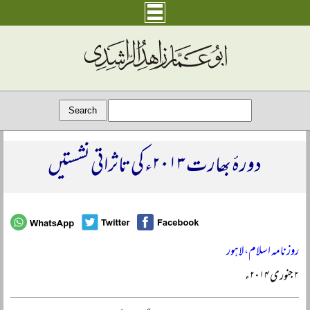
دورۂ بھارت ۲۰۱۳ء کی تاثراتی نشستیں
روزنامہ اسلام، لاہور
۲ جنوری ۲۰۱۴ء