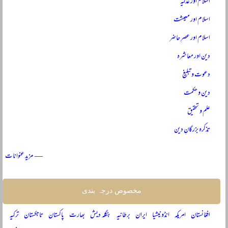
اسلام اور عدلیہ
اسلام اور معیشت
اسلام اور عصرِ حاضر
دین اور معاشرہ
دعوت و تبلیغ
دین و حکمت
علم و تحقیق
تذکرہ بزرگانِ دین
— مزید عنوانات
مخصوص درجہ بندی
افغانستان
امریکہ
انڈونیشیا
ایران
برطانیہ
بنگلہ دیش
بھارت
پاکستان
تاجکستان
ترکیہ