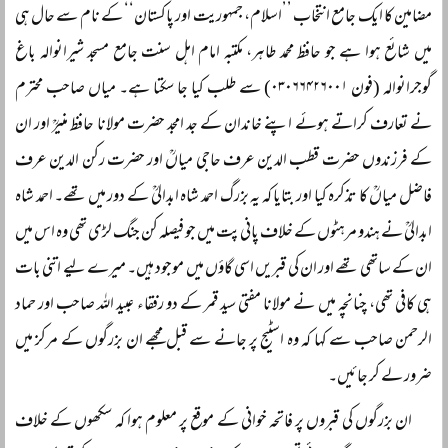
مضامین کا ایک جامع انتخاب ’’اسلام، جمہوریت اور پاکستان‘‘ کے نام سے حال ہی
میں شائع ہوا ہے جو حافظ محمد طاہر، مکتبہ امام اہل سنت جامع مسجد شیرانوالہ باغ
گوجرانوالہ (فون ۰۳۰۶۶۴۲۶۰۰۱) سے طلب کیا جا سکتا ہے۔ میاں صاحب محترم
نے تعارف کراتے ہوئے اپنے خاندان کے جد امجد حضرت مولانا حافظ منیرؒ اور ان
کے فرزندوں حضرت قطب الدین عرف حاجی میاںؒ اور حضرت رکن الدین عرف
فاضل میاںؒ کا تذکرہ کیا اور بتایا کہ یہ بزرگ احمد شاہ ابدالیؒ کے دور میں تھے۔ احمد شاہ
ابدالیؒ نے ہندو مرہٹوں کے خلاف پانی پت میں جو فیصلہ کن جنگ لڑی تھی وہ اس میں
ان کے ساتھی تھے اور ان کی قبریں اسی گاؤں میں موجود ہیں۔ میرے لیے اتنی بات
ہی کافی تھی، چنانچہ میں نے مولانا مفتی سید قمر کے دو رفقاء عبید اللہ صاحب اور حماد
الرحمن صاحب سے کہا کہ وہ اسٹیج پر جانے سے قبل مجھے ان بزرگوں کے مرکز میں
ضرور لے کر جائیں۔
ان بزرگوں کی قبروں پر فاتحہ خوانی کے موقع پر معلوم ہوا کہ سکھوں کے خلاف