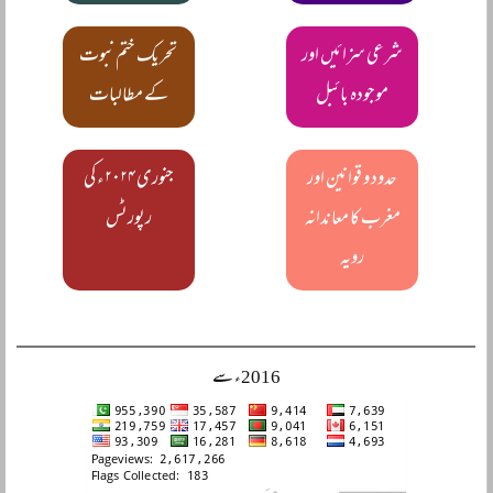
شرعی سزائیں اور
تحریک ختم نبوت
موجودہ بائبل
کے مطالبات
حدود و قوانین اور
جنوری ۲۰۲۴ء کی
مغرب کا معاندانہ
رپورٹس
رویہ
2016ء سے