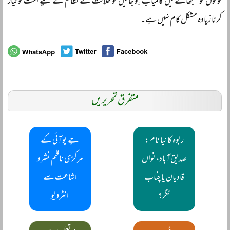
لوگوں کو سمجھانے میں کامیاب ہو جائیں تو خلافت کے نظام کے لیے امت کو تیار
کرنا زیادہ مشکل کام نہیں ہے۔
متفرق تحریریں
ربوہ کا نیا نام:
جے یو آئی کے
صدیق آباد، نواں
مرکزی ناظم نشر و
قادیان یا چناب
اشاعت سے
نگر؟
انٹرویو