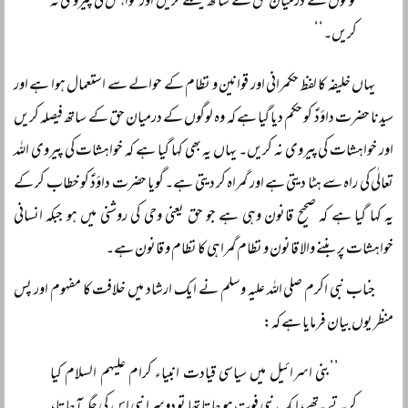
لوگوں کے درمیان حق کے ساتھ فیصلے کریں اور خواہش کی پیروی نہ
کریں۔‘‘
یہاں خلیفہ کا لفظ حکمرانی اور قوانین و نظام کے حوالے سے استعمال ہوا ہے اور
سیدنا حضرت داؤدؑ کو حکم دیا گیا ہے کہ وہ لوگوں کے درمیان حق کے ساتھ فیصلہ کریں
اور خواہشات کی پیروی نہ کریں۔ یہاں یہ بھی کہا گیا ہے کہ خواہشات کی پیروی اللہ
تعالٰی کی راہ سے ہٹا دیتی ہے اور گمراہ کر دیتی ہے۔ گویا حضرت داؤدؑ کو خطاب کر کے
یہ کہا گیا ہے کہ صحیح قانون وہی ہے جو حق یعنی وحی کی روشنی میں ہو جبکہ انسانی
خواہشات پر بننے والا قانون و نظام گمراہی کا نظام و قانون ہے۔
جناب نبی اکرم صلی اللہ علیہ وسلم نے ایک ارشاد میں خلافت کا مفہوم اور پس
منظر یوں بیان فرمایا ہے کہ:
’’بنی اسرائیل میں سیاسی قیادت انبیاء کرام علیہم السلام کیا