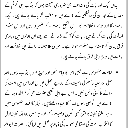
یہاں ایک اور بات کی وضاحت بھی ضروری سمجھتا ہوں کہ جناب نبی اکرمؐ کے
وصال کے بعد ان کی جانشینی کے بارے میں دو مکتب فکر پائے جاتے ہیں۔ ایک
امامت کا اور دوسرا خلافت کا۔ اہل تشیع امامت کے علمبردار ہیں اور اہل سنت
خلافت کی بات کرتے ہیں۔ بات کو آگے بڑھانے سے پہلے ان دونوں میں بنیادی
فرق بیان کرنا مناسب معلوم ہوتا ہے۔ میری طالبعلمانہ رائے میں خلافت اور
امامت میں درج ذیل فرق پائے جاتے ہیں:
امامت منصوص ہے یعنی اس کا قیام نص اور مبینہ طور پر جناب رسول اللہ
صلی اللہ علیہ وسلم کی وصیت کے ذریعے عمل میں آیا اور اس میں امت کی
رائے کا کوئی دخل نہیں۔ اس لیے اہل تشیع حضرت علی کرم اللہ وجہہ کے
بارے میں ’’وصی رسول اللہ‘‘ کا عقیدہ رکھتے ہیں۔ جبکہ خلافت منصوص نہیں
ہے، یعنی خلیفہ کا تقرر کسی نص یا وصیت کے ذریعے نہیں ہوا بلکہ خلیفہ اول
کا انتخاب امت کی اجتماعی صوابدید کی بنیاد پر عمل میں لایا گیا۔ حضرت ابوبکر