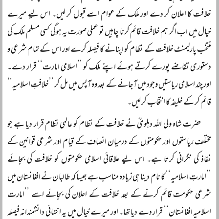
خلافت کا اعلان کر دے اور ملک کے عوام اسے قبول کر لیں۔ اس لیے میرے
خیال میں اب اگر ہم خلافت قائم کرنا چاہیں تو عملی صورت یہ ہوگی کسی مسلم ملک کی
منتخب پارلیمنٹ خلافت کے نظام کو اپنانے کا فیصلہ کرے اور اس کے تمام شرعی و
دستوری تقاضے پورے کرتے ہوئے اپنے ملک کو ’’اسلامی امارت‘‘ قرار دے۔
اور چند اسلامی ریاستیں وجود میں آجانے کے بعد وہ آپس میں مل کر ’’خلافتِ اسلامیہ‘‘
قائم کر کے خلیفہ کا انتخاب کر لیں۔
حضرت شاہ ولی اللہ دہلویؒ نے خلافت کے نظام کو عالمی نظام قرار دیا ہے جو
مختلف ریاستوں اور حکومتوں کے درمیان انصاف کے قیام اور شرعی قوانین کے
نفاذ کی نگرانی کرتا ہے۔ اس لیے علاقائی اسلامی حکومتوں کو خلافت کی بجائے
’’امارتِ اسلامیہ‘‘ کا نام دینا ہی زیادہ مناسب ہے جیسا کہ طالبان نے افغانستان میں
شرعی حکومت قائم کرنے کے بعد خلافت کے اعلان کی بجائے اسے ’’امارت
اسلامیہ افغانستان‘‘ قرار دے دیا تھا۔ اور میرے خیال میں یہ انتہائی دانشمندانہ فیصلہ