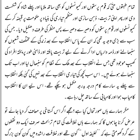
تمام طبقوں حتٰی کہ قوم پرستوں اور کمیونسٹوں کو بھی ساتھ ملایا اور پہلے شاہ کو شکست
دی اور پھر اپنی تربیت، ذہن سازی اور منظم تیاری کی بنیاد پر حکومت پر قبضہ کر کے
کمیونسٹوں اور قوم پرستوں کو دھیرے دھیرے پس منظر کی طرف دھکیل دیا۔ جس کی
سب سے بڑی وجہ یہ تھی کہ ان کے پاس انقلاب کے بعد زندگی کے مختلف شعبوں کو
سنبھالنے اور ذمہ داریاں ادا کرنے کے لیے تربیت یافتہ اور ذہنی طور پر پختہ افراد کی
کھیپ موجود تھی جس نے انقلاب کے بعد ملک کے نظام کو سنبھال لیا اور اب تک
سنبھالے ہوئے ہیں۔ اس سب کچھ کی تیاری انقلاب کے بعد نہیں کی گئی بلکہ انقلاب
سے پہلے یہ سارے کام درجہ بدرجہ مکمل ہو چکے تھے، اس لیے ان کا انقلاب
کامیاب ہوا اور کامیابی کے ساتھ چل رہا ہے۔
مگر ہمارے ہاں صورتحال کیا ہے؟ مجھے اگر اس گستاخی پر معاف کر دیا جائے تو
عرض کرنا چاہوں گا کہ ہمارے ہاں خلافت کی تمام تر بحث صرف ایک دو نقطوں
کے گرد گھومتی ہے کہ ’’خلیفہ اول‘‘ کون تھے اور خلافت راشدہ میں کون کون بزرگ