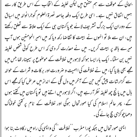
بحالی کے موقف سے ہم متفق ہیں لیکن خلیفہ کے انتخاب کے اس طریق کار سے
ہمیں اتفاق نہیں ہے۔ اسی طرح ایک دفعہ جامعہ نصرۃ العلوم گوجرانوالہ میں اسباق
کے دوران ایک بزرگ تشریف لائے جو پاکستان ہی کے ایک علاقہ سے تعلق رکھتے
ہیں، ان سے ملا تو انہوں نے بیعت کا تقاضا رکھ دیا کہ میں امیر المؤمنین ہوں آپ
میرے ہاتھ پر بیعت کریں۔ میں نے معذرت کر دی کہ اس طرح کوئی شخص خلیفہ
نہیں بن سکتا۔ ایک بار ایسا ہوا کہ لاہور میں خلافت کے موضوع پر سیمینار تھا جس میں
مجھے بھی بلایا گیا، میں نے خلافت کی اہمیت و ضرورت اور برکات و ثمرات کے حوالہ
سے گزارشات پیش کیں جن کے آخر میں دل لگی کے انداز میں عرض کیا کہ مجھے اس
ہال میں پانچ چھ خلیفہ نظر آرہے ہیں، اگر لاہور میں اتنے ہیں تو پاکستان میں کتنے ہوں
گے، پھر عالم اسلام کی کیا صورتحال ہوگی اور خلافت کے نام پر کتنی خوفناک
دھماچوکڑی مچ جائے گی۔
ایسی صورتحال میں جبکہ پورا مغرب ’’خلافت‘‘ کی واپسی کی راہ میں رکاوٹ بنا ہوا