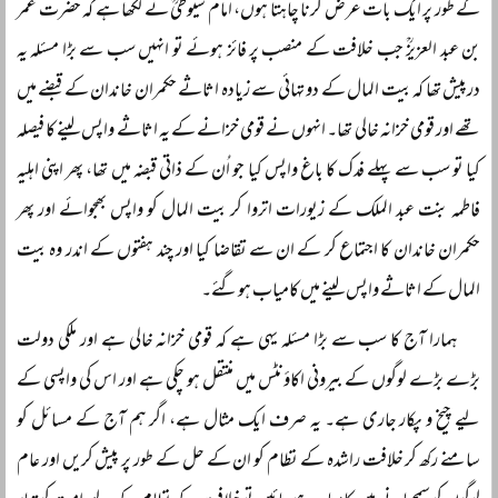
کے طور پر ایک بات عرض کرنا چاہتا ہوں، امام سیوطیؒ نے لکھا ہے کہ حضرت عمر
بن عبد العزیزؒ جب خلافت کے منصب پر فائز ہوئے تو انہیں سب سے بڑا مسئلہ یہ
درپیش تھا کہ بیت المال کے دو تہائی سے زیادہ اثاثے حکمران خاندان کے قبضے میں
تھے اور قومی خزانہ خالی تھا۔ انہوں نے قومی خزانے کے یہ اثاثے واپس لینے کا فیصلہ
کیا تو سب سے پہلے فدک کا باغ واپس کیا جو اُن کے ذاتی قبضہ میں تھا، پھر اپنی اہلیہ
فاطمہ بنت عبد الملک کے زیورات اتروا کر بیت المال کو واپس بھجوائے اور پھر
حکمران خاندان کا اجتماع کر کے ان سے تقاضا کیا اور چند ہفتوں کے اندر وہ بیت
المال کے اثاثے واپس لینے میں کامیاب ہوگئے۔
ہمارا آج کا سب سے بڑا مسئلہ یہی ہے کہ قومی خزانہ خالی ہے اور ملکی دولت
بڑے بڑے لوگوں کے بیرونی اکاؤنٹس میں منتقل ہو چکی ہے اور اس کی واپسی کے
لیے چیخ و پکار جاری ہے۔ یہ صرف ایک مثال ہے، اگر ہم آج کے مسائل کو
سامنے رکھ کر خلافت راشدہ کے نظام کو ان کے حل کے طور پر پیش کریں اور عام