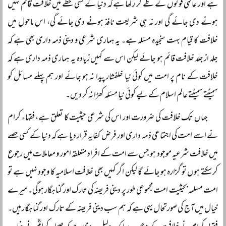
ہے اور عالمی قوتوں نے طے کر رکھا ہے کہ دنیا کے کسی خطے میں خلافت قائم نہیں
ہونے دی جائے گی اور نہ ہی شریعت نافذ ہونے دی جائے گی، اس ماحول میں
خلافت کا قیام بہت سنجیدہ مسئلہ ہے۔ یہ ہماری شرعی و دینی ذمہ داری بھی ہے کہ
جلد از جلد خلافت قائم ہو جائے لیکن اس سے کہیں زیادہ یہ ہماری ذمہ داری ہے کہ
خلافت کے نام پر امت میں کوئی نیا خلفشار پیدا نہ ہو جائے اور ہم پہلے مسائل کو
سمیٹتے سمیٹتے عالم اسلام کے لیے کوئی نیا مسئلہ کھڑا نہ کر دیں۔
جہاں تک خلافت کی ضرورت اور اس کی شرعی حیثیت کا تعلق ہے، فقہاء کرام
نے اسے امت کی اجتماعی ذمہ داری اور فرض کفایہ قرار دیا ہے کہ دنیا کے کسی حصے
میں خلافت شرعیہ موجود ہو جس سے امت کے افراد متعلقہ امور و معاملات میں رجوع
کر سکتے ہوں تو گزارہ ہو جائے گا لیکن اگر کہیں بھی خلافت اسلامیہ کا وجود نہیں ہے تو
امت مسلمہ بحیثیت امت مجموعی طور پر دینی فریضہ کی تارک اور گناہگار ہوگی۔ میرے
خیال میں آج کی صورتحال یہی ہے کہ ہم سب دینی فریضہ کے تارک اور گناہگار ہیں۔