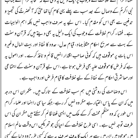
فقہاء کرام نے خلافت کے وجوب پر ایک دلیل یہ دی ہے کہ صحابہ کرامؓ نے جناب
نبی اکرمؐ کے وصال کے بعد سب سے پہلے یہی کام کیا تھا حتٰی کہ آنحضرتؐ کی تجہیز و
تدفین سے بھی اس کو مقدم کیا۔ اس لیے یہ صرف واجب نہیں بلکہ اہم الواجبات
ہے۔ فقہاء کرام خلافت کے وجوب کی ایک دلیل یہ بھی دیتے ہیں کہ قرآن و سنت
کے بہت سے صریح احکام مثلاً جہاد، قیامِ عدل، حدود کا نفاذ اور بیت المال وغیرہ
اس بات پر موقوف ہیں کہ کوئی صاحب اقتدار انہیں قائم و نافذ کرے۔ اور اصول یہ
ہے کہ فرض کا موقوف علیہ بھی فرض ہوتا ہے، اس لیے قرآن و سنت کے اجتماعی
اور معاشرتی احکام کے نفاذ کے لیے خلافت کا قیام فرض اور واجب ہے۔
اس وضاحت کی روشنی میں ہم سب خلافت کے تارک ہیں۔ حکمران اس درجہ
میں کہ ان کے پاس اختیار ہے مگر وہ نہیں کر رہے، جبکہ سیاسی راہنما اور علماء کرام
اس طور پر کہ وہ منظم محنت کر کے ملک میں ایسی فضا قائم کر سکتے ہیں مگر ان کی اس
طرف توجہ نہیں ہے۔ اسی طرح خلافت کے احیا کی جو تحریکیں اس وقت عالم اسلام
میں موجود ہیں ان میں سے ہر ایک کا ہدف صرف یہ ہے کہ کسی طرح وہ دنیا کے کسی