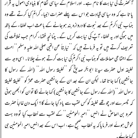
آنحضرتؐ کی نیابت کا نام ہے۔ اور اسلام کے سیاسی نظام کا بنیادی اصول یہ قرار
پاتا ہے کہ وہ سیاسی قیادت جو اس سے پہلے حضرات انبیاء کرامؑ کیا کرتے تھے وہ
جناب نبی اکرمؐ کے بعد نبوت کا دروازہ بند ہو جانے کے باعث اب خلفاء کے ہاتھ
میں ہوگی اور یہ خلفاء آپؐ کی نیابت کریں گے۔ چنانچہ فقہاء کرام جب خلافت کی
تعریف کرتے ہیں تو یہ فرماتے ہیں کہ ’’نیابتاً عن النبی صلی اللہ علیہ وسلم‘‘ امت
کے اجتماعی معاملات کو جناب نبی اکرمؐ کی نیابت کرتے ہوئے چلانا۔ اسی وجہ سے
خلیفہ اول حضرت سیدنا ابوبکر صدیقؓ کو ’’خلیفۃ رسول اللہ‘‘ (اللہ کے رسول کا
جانشین) کہا جاتا تھا۔ لیکن ان کے بعد ان کے جانشین حضرت عمرؓ کو ’’خلیفۃ خلیفۃ
رسول اللہ‘‘ (اللہ کے رسول کے جانشین کا جانشین) کہا جانے لگا تو ان کو الجھن ہوئی
کہ تیسرے اور چوتھے خلیفہ کو کس لقب سے یاد کیا جائے گا؟ ایک دن غالباً حضرت
عمرو بن العاصؓ نے انہیں ’’امیر المؤمنین‘‘ کے لقب سے خطاب کیا تو وہ بہت
خوش ہوئے اور فرمایا کہ یہ خطاب صحیح ہے، اب اس کے بعد انہیں امیر المؤمنین ہی
کہا جائے۔