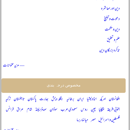
دین اور معاشرہ
دعوت و تبلیغ
دین و حکمت
علم و تحقیق
تذکرہ بزرگانِ دین
— مزید عنوانات
مخصوص درجہ بندی
افغانستان
امریکہ
انڈونیشیا
ایران
برطانیہ
بنگلہ دیش
بھارت
پاکستان
تاجکستان
ترکیہ
جنوبی افریقہ
چیچنیا
چین
روس
سعودی عرب
سوڈان
سویٹزرلینڈ
شام
عراق
فرانس
فلسطین و اسرائیل
مصر
میانمار برما