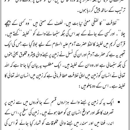
حضرات کی فرمائش بلکہ اصرار پر مذکورہ محافل میں اس موضوع پر ہونے والی گفتگو کو
ترتیب کے ساتھ پیش کر رہا ہوں۔
’’خلافت‘‘ کا لفظی معنٰی نیابت ہیں، خَلفَ کے معنی ہیں ’’وہ کسی کے پیچھے
چلا‘‘۔ اور کسی کے جانے کے بعد اس کی جگہ سنبھالنے والے کو ’’خلیفہ‘‘ کہتے ہیں۔
قرآن کریم میں خلیفہ کا لفظ حضرت آدم علیہ السلام کے لیے بولا گیا ہے جس کی ایک
تعبیر یہ ہے کہ حضرت آدمؑ اور ان کی نسل نے زمین پر بسنے والی پیشرو مخلوق یعنی جنوں
کی جگہ سنبھالی ہے اور وہ ان کے خلیفہ ہیں۔ ایک مطلب یہ بیان کیا جاتا ہے کہ اللہ
تعالٰی نے انسان کو زمین میں اپنی خلافت عطا فرمائی ہے کہ زمین میں انسان اللہ تعالٰی کا
خلیفہ ہے۔ اس کے دو پہلو ہیں:
ایک یہ کہ زمین پر بسنے والے ہزاروں قسم کے جانوروں میں سے زمین پر
تصرف کا ملکہ اور مواقع انسان ہی کو عطا ہوئے ہیں۔ زمین کی سطح پر، اس کے
اندر، فضا میں اور سمندر میں بسنے والی مخلوقات کو شمار کیا جائے تو اس کی