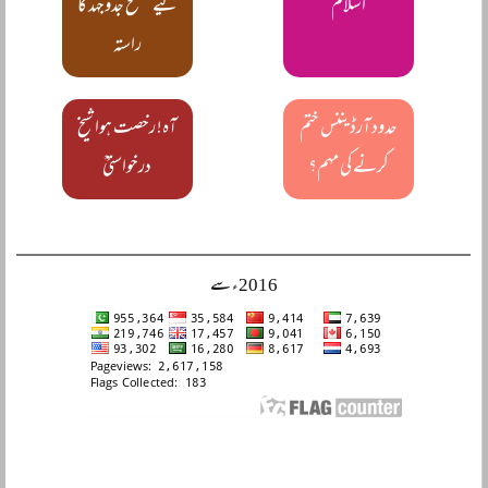
اسلام
لیے مسلح جدوجہد کا
راستہ
حدود آرڈیننس ختم
آہ! رخصت ہوا شیخ
کرنے کی مہم؟
درخواستیؒ
2016ء سے