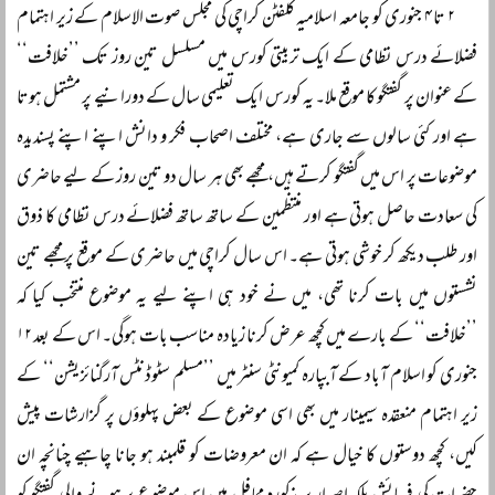
۲ تا ۴ جنوری کو جامعہ اسلامیہ کلفٹن کراچی کی مجلس صوت الاسلام کے زیر اہتمام
فضلائے درس نظامی کے ایک تربیتی کورس میں مسلسل تین روز تک ’’خلافت‘‘
کے عنوان پر گفتگو کا موقع ملا۔ یہ کورس ایک تعلیمی سال کے دورانیے پر مشتمل ہوتا
ہے اور کئی سالوں سے جاری ہے، مختلف اصحاب فکر و دانش اپنے اپنے پسندیدہ
موضوعات پر اس میں گفتگو کرتے ہیں، مجھے بھی ہر سال دو تین روز کے لیے حاضری
کی سعادت حاصل ہوتی ہے اور منتظمین کے ساتھ ساتھ فضلائے درس نظامی کا ذوق
اور طلب دیکھ کر خوشی ہوتی ہے۔ اس سال کراچی میں حاضری کے موقع پر مجھے تین
نشستوں میں بات کرنا تھی، میں نے خود ہی اپنے لیے یہ موضوع منتخب کیا کہ
’’خلافت‘‘ کے بارے میں کچھ عرض کرنا زیادہ مناسب بات ہوگی۔ اس کے بعد ۱۲
جنوری کو اسلام آباد کے آبپارہ کمیونٹی سنٹر میں ’’مسلم سٹوڈنٹس آرگنائزیشن‘‘ کے
زیر اہتمام منعقدہ سیمینار میں بھی اسی موضوع کے بعض پہلوؤں پر گزارشات پیش
کیں، کچھ دوستوں کا خیال ہے کہ ان معروضات کو قلمبند ہو جانا چاہیے چنانچہ ان