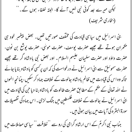
کرتے تھے، ایک نبی فوت ہو جاتا تھا تو دوسرا نبی اس کی جگہ آجاتا،
لیکن میرے بعد کوئی نبی نہیں آئے گا، البتہ خلفاء ہوں گے۔‘‘
(بخاری شریف)
بنی اسرائیل میں سیاسی قیادت کی مختلف صورتیں تھیں۔ بعض پیغمبر خود ہی
حکمران ہوتے تھے جیسے حضرت یوسف، حضرت موسٰی، حضرت یوشع بن نون،
حضرت داؤد اور حضرت سلیمان علیہم السلام۔ اور بعض نبی بادشاہ گر تھے جیسے
حضرت سموئیلؑ سے بنی اسرائیل نے درخواست کی کہ ان پر کسی کو بادشاہ بنایا جائے
تاکہ وہ اس کی قیادت میں ظالم بادشاہ جالوت کے خلاف جہاد کر سکیں، چنانچہ انہوں
نے اللہ تعالٰی کے حکم کے مطابق حضرت طالوت کو بادشاہ بنا دیا جن کی قیادت میں
بنی اسرائیل نے جالوت کے خلاف فلسطین میں جنگ لڑی۔ اس جہاد کی تفصیلات
سورۃ البقرہ کی آیات میں بیان ہوئی ہیں۔
جناب نبی اکرمؐ کے اس ارشاد گرامی کی رو سے ’’خلافت‘‘ سیاسی معاملات میں