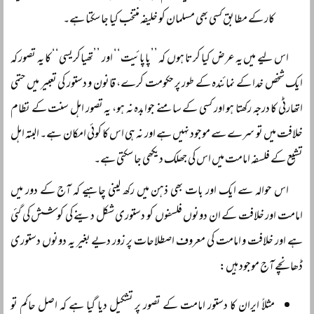
کار کے مطابق کسی بھی مسلمان کو خلیفہ منتخب کیا جا سکتا ہے۔
اس لیے میں یہ عرض کیا کرتا ہوں کہ ’’پاپائیت‘‘ اور ’’تھیاکریسی‘‘ کا یہ تصور کہ
ایک شخص خدا کے نمائندہ کے طور پر حکومت کرے، قانون و دستور کی تعبیر میں حتمی
اتھارٹی کا درجہ رکھتا ہو اور کسی کے سامنے جوابدہ نہ ہو، یہ تصور اہل سنت کے نظام
خلافت میں تو سرے سے موجود نہیں ہے اور نہ ہی اس کا کوئی امکان ہے۔ البتہ اہل
تشیع کے فلسفہ امامت میں اس کی جھلک دیکھی جا سکتی ہے۔
اس حوالہ سے ایک اور بات بھی ذہن میں رکھ لینی چاہیے کہ آج کے دور میں
امامت اور خلافت کے ان دونوں فلسفوں کو دستوری شکل دینے کی کوشش کی گئی
ہے اور خلافت و امامت کی معروف اصطلاحات پر زور دیے بغیر یہ دونوں دستوری
ڈھانچے آج موجود ہیں:
مثلاً ایران کا دستور امامت کے تصور پر تشکیل دیا گیا ہے کہ اصل حاکم تو