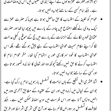
ابوبکرؓ اور حضرت عمرؓ دونوں نے اپنے ابتدائی خطبوں میں اس کی وضاحت کی
ہے۔ جبکہ امام کسی کے سامنے جوابدہ نہیں ہوتا۔
عوام کو خلیفہ کے احتساب کا حق حاصل ہوتا ہے جیسا کہ حضرت عمرؓ سے
ایک بدوی نے کھلے اجتماع میں چادر کے بارے میں پوچھ لیا تھا اور حضرت
عثمانؓ خود پر لگائے گئے الزامات کے بارے میں حج کے موقع پر کھلی عدالت
لگا کر اپنے حکام سمیت عوامی احتساب کے لیے پیش ہوگئے تھے، بلکہ اس
عوامی احتساب کا خود سرکاری طور پر اہتمام کیا تھا۔ مگر عوام امام کا
احتساب کرنے کا حق نہیں رکھتے کیونکہ وہ اللہ تعالٰی کا نمائندہ تصور ہوتا ہے
اور کسی کے سامنے جوابدہ نہیں ہوتا۔
اثنا عشری اہل تشیع کے ہاں امامت کا تسلسل بارہویں امام پر رک گیا ہے،
جو ان کے خیال میں زندہ ہیں اور ان کے عقیدہ کے مطابق آخری دور میں
انہیں واپس آنا ہے اور اس فہرست میں مزید اضافہ ممکن نہیں ہے۔ جبکہ
خلافت کا تسلسل ہر دور میں قائم رہا ہے اور آج بھی شرعی شرائط اور طریق