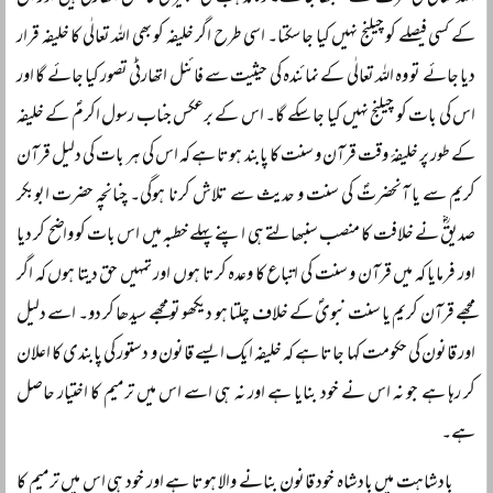
کے کسی فیصلے کو چیلنج نہیں کیا جا سکتا۔ اسی طرح اگر خلیفہ کو بھی اللہ تعالٰی کا خلیفہ قرار
دیا جائے تو وہ اللہ تعالٰی کے نمائندہ کی حیثیت سے فائنل اتھارٹی تصور کیا جائے گا اور
اس کی بات کو چیلنج نہیں کیا جا سکے گا۔ اس کے برعکس جناب رسول اکرمؐ کے خلیفہ
کے طور پر خلیفۂ وقت قرآن و سنت کا پابند ہوتا ہے کہ اس کی ہر بات کی دلیل قرآن
کریم سے یا آنحضرتؐ کی سنت و حدیث سے تلاش کرنا ہوگی۔ چنانچہ حضرت ابوبکر
صدیقؓ نے خلافت کا منصب سنبھالتے ہی اپنے پہلے خطبہ میں اس بات کو واضح کر دیا
اور فرمایا کہ میں قرآن و سنت کی اتباع کا وعدہ کرتا ہوں اور تمہیں حق دیتا ہوں کہ اگر
مجھے قرآن کریم یا سنت نبویؐ کے خلاف چلتا ہو دیکھو تو مجھے سیدھا کر دو۔ اسے دلیل
اور قانون کی حکومت کہا جاتا ہے کہ خلیفہ ایک ایسے قانون و دستور کی پابندی کا اعلان
کر رہا ہے جو نہ اس نے خود بنایا ہے اور نہ ہی اسے اس میں ترمیم کا اختیار حاصل
ہے۔
بادشاہت میں بادشاہ خود قانون بنانے والا ہوتا ہے اور خود ہی اس میں ترمیم کا