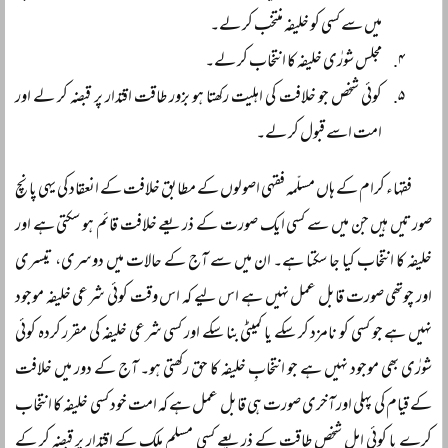
میں سے کسی کو خلیفہ منتخب کر لے۔
مجلس شورٰی خلیفہ کا انتخاب کر لے۔
کوئی شخص جو خلافت کی اہلیت رکھتا ہو بزور طاقت اقتدار پر قبضہ کر لے اور
امت اسے قبول کر لے۔
فقہاء کرام کے ہاں مسلّمہ فقہی اصولوں کے مطابق خلافت کے انعقاد کی یہی پانچ
صورتیں ہیں جن میں سے کسی ایک صورت کے ذریعے خلافت قائم ہو سکتی ہے اور
خلیفہ کا انتخاب کیا جا سکتا ہے۔ ان میں سے آج کے حالات میں دوسری، تیسری
اور چوتھی صورت قابل عمل نہیں ہے اس لیے کہ اس وقت کوئی شرعی خلیفہ موجود
نہیں ہے جو کسی کو نامزد کر سکے یا کمیٹی بنا سکے اور کسی شرعی خلیفہ کی مقرر کردہ کوئی
شورٰی بھی موجود نہیں ہے جو انتخابِ خلیفہ کا حق رکھتی ہو۔ آج کے دور میں خلافت
کے قیام کی پہلی اور آخری صورت ہی قابل عمل ہے کہ امت خود کسی خلیفہ کا انتخاب
کرے یا کوئی اہل شخص طاقت کے ذریعے کسی مسلم ملک کے اقتدار پر قبضہ کر کے