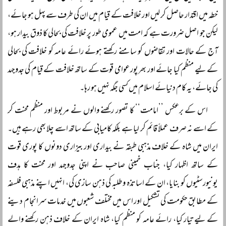
خطہ میں اقتدار حاصل کر لیں اور خلافت کے قیام میں ان کی طرف سے پہل ہو جائے،
لیکن جو اصل ضرورت ہے کہ امت میں عمومی طور پر خلافت کی بحالی کا ذوق بیدار ہو،
آج کے حالات اور تقاضوں کو سامنے رکھتے ہوئے رائے عامہ کو خلافت کی بحالی
کے لیے منظم کیا جائے اور بھرپور عوامی قوت کے ساتھ خلافت کے قیام کی جدوجہد
کی جائے، یہ کام دنیائے اسلام میں کسی جگہ نہیں ہو رہا۔
اس کے برعکس ’’امامت‘‘ کا تصور رکھنے والوں نے مربوط اور منظم محنت کر
کے اسے نہ صرف عملاً قائم کر لیا ہے بلکہ کامیابی کے ساتھ اسے چلا بھی رہے ہیں۔
ایران میں شاہ کے خلاف مذہبی طبقہ نے بیداری اور بیزاری دونوں کا پوری قوت
کے ساتھ اظہار کیا، جناب خمینی صاحب نے اپنی جدوجہد اور محنت کا ہدف
یونیورسٹیوں کو بنایا، ان کے اساتذہ و طلبہ کی ذہن سازی کی، انہیں اپنے مذہبی فلسفہ
کے مطابق حکومت کی تشکیل اور اس میں مختلف شعبوں میں خدمات سرانجام دینے
کے لیے تیار کیا، رائے عامہ کو منظم کیا، شاہ ایران کے خلاف ذہن رکھنے والے