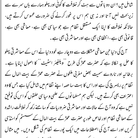
شامل ہیں؟ ان دو باتوں سے ہٹ کر خلافت کا کوئی اور پہلو ہمارے ہاں سرے سے
زیربحث نہیں آتا اور نہ ہی ہم اس پر غور کرنے کی ضرورت محسوس کرتے ہیں،
حالانکہ خلافت کا اپنا ایک مستقل نظام ہے جو سیاسی بھی ہے، معاشی بھی ہے،
قانونی بھی ہے، انتظامی بھی ہے اور معاشرتی بھی ہے۔
آج کی دنیا جن معاشی مشکلات سے دوچار ہے خود دنیا نے اس کے معاشرتی پہلو
کا حل یہ نکالا ہے کہ حضرت عمرؓ کی طرح ’’ویلفیئر اسٹیٹ‘‘ کا اصول اپنایا ہے۔
برطانیہ اور ناروے سمیت بعض مغربی ملکوں نے حضرت عمرؓ کے بیت المال کے
نظام پر ریسرچ کی ہے اور اس کا بہت سا حصہ اپنے نظام میں شامل کیا ہے جس کا وہ
اعتراف بھی کرتے ہیں۔ لیکن ہم مسلمانوں کے علمی و سیاسی حلقوں کو اس کی توفیق
نہیں ہے کہ وہ آج کے حالات اور معاشرتی ضروریات کو سامنے رکھ کر خلافت راشدہ
کے معاشی نظام اور خاص طور پر حضرت عمرؓ کے بیت المال کے سسٹم کو اسٹڈی
کریں اور اسے آج کی اصطلاحات میں ایک پورے نظام کی شکل دیں۔ میں مثال