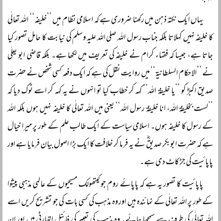
یہاں ایک نکتہ ذہن میں رکھنا ضروری ہے کہ اسلامی نظام میں ’’خلیفہ‘‘ اللہ تعالٰی
کا خلیفہ نہیں کہلاتا بلکہ جناب رسول اللہ صلی اللہ علیہ وسلم کی نیابت کا حامل تصور کیا
جاتا ہے، جیسا کہ فقہاء کرام نے خلیفہ کی تعریف میں لکھا ہے۔ بلکہ قاضی ابو یعلٰی
نے ’’الاحکام السلطانیۃ‘‘ میں روایت نقل کی ہے کہ ایک دفعہ کسی شخص نے حضرت
صدیق اکبرؓ کو ’’یا خلیفۃ اللہ‘‘ کہہ کر خطاب کیا تو انہوں نے یہ کہہ کر اسے ٹوک دیا کہ
’’لست بخلیفۃ اللہ، انا خلیفۃ رسول اللہ‘‘ یعنی میں اللہ تعالٰی کا خلیفہ نہیں ہوں بلکہ اللہ
کے رسول کا خلیفہ ہوں۔ اسلامی سیاست کے ایک طالب علم کے طور پر میرا خیال
ہے کہ حضرت ابوبکر صدیقؓ نے یہ فرما کر خلافت کا ایک بڑا اصول بیان فرمایا ہے اور
پاپائیت کی جڑ کاٹ دی ہے۔
پاپائیت کا تصور یہ ہے کہ پاپائے روم جو کیتھولک مسیحیوں کے عالمی مذہبی پیشوا
کے طور پر اللہ تعالٰی کے نمائندہ ہیں اور وہ مذہب کی کسی بات کی جو تشریح کریں اسے
اللہ تعالٰی کی طرف سے سمجھا جائے۔ وہ مذہب کی تعبیر کی فائنل اتھارٹی ہیں اور ان