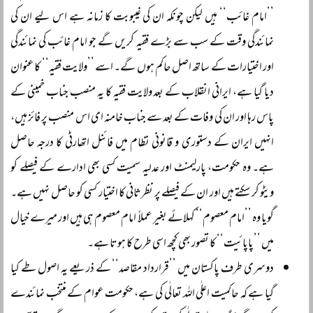
’’امام غائب‘‘ ہیں لیکن چونکہ ان کی غیبوبت کا زمانہ ہے اس لیے ان کی
نمائندگی وقت کے سب سے بڑے فقیہ کریں گے جو امام غائب کی نمائندگی
اور اختیارات کے ساتھ اصل حاکم ہوں گے۔ اسے ’’ولایت فقیہ‘‘ کا عنوان
دیا گیا ہے، ایرانی انقلاب کے بعد ولایت فقیہ کا یہ منصب جناب خمینی کے
پاس رہا اور ان کی وفات کے بعد سے جناب خامنہ ای اس منصب پر فائز ہیں،
انہیں ایران کے دستوری و قانونی نظام میں فائنل اتھارٹی کا درجہ حاصل
ہے۔ وہ حکومت، پارلیمنٹ اور عدلیہ سمیت کسی بھی ادارے کے فیصلے کو
ویٹو کر سکتے ہیں اور ان کے فیصلے پر نظرثانی کا اختیار کسی کو حاصل نہیں ہے۔
گویا وہ ’’امام معصوم‘‘ کہلائے بغیر عملاً امام معصوم ہی ہیں اور میرے خیال
میں ’’پاپائیت‘‘ کا تصور بھی کچھ اسی طرح کا ہوتا ہے۔
دوسری طرف پاکستان میں ’’قرارداد مقاصد‘‘ کے ذریعے یہ اصول طے کیا
گیا ہے کہ حاکمیت اعلٰی اللہ تعالٰی کی ہے، حکومت عوام کے منتخب نمائندے