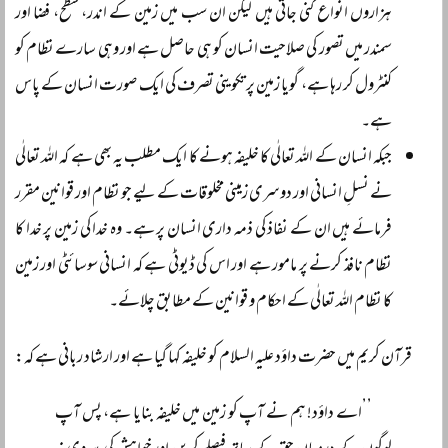
ہزاروں انواع گنی جاتی ہیں لیکن ان سب میں زمین کے اندر، سطح، فضا اور
سمندر میں تصور کی صلاحیت انسان کو ہی حاصل ہے اور وہی سارے نظام کو
کنٹرول کر رہا ہے، گویا زمین پر تکوینی تصرف کی ایک صورت انسان کے پاس
ہے۔
جبکہ انسان کے اللہ تعالٰی کا خلیفہ ہونے کا ایک مطلب یہ بھی ہے کہ اللہ تعالٰی
نے نسلِ انسانی اور دوسری زمینی مخلوقات کے لیے جو نظام اور قوانین مقرر
فرمائے ہیں ان کے نفاذ کی ذمہ داری انسان پر ہے۔ وہ خدا کی زمین پر خدا کا
نظام نافذ کرنے پر مامور ہے اور اس کی ڈیوٹی ہے کہ انسانی سوسائٹی اور زمین
کا نظام اللہ تعالٰی کے احکام و قوانین کے مطابق چلائے۔
قرآن کریم میں حضرت داؤد علیہ السلام کو خلیفہ کہا گیا ہے اور ارشاد ربانی ہے کہ:
’’اے داؤد! ہم نے آپ کو زمین میں خلیفہ بنایا ہے، پس آپ