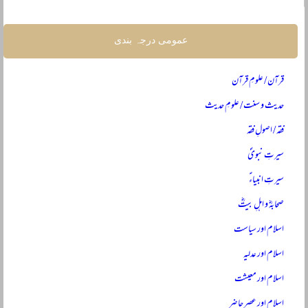
عمومی درجہ بندی
قرآن / علومِ قرآن
حدیث و سنت / علومِ حدیث
فقہ / اصولِ فقہ
سیرتِ نبویؐ
سیرتِ انبیاءؑ
صحابہؓ و اہلِ بیتؓ
اسلام اور سیاست
اسلام اور عدلیہ
اسلام اور معیشت
اسلام اور عصرِ حاضر