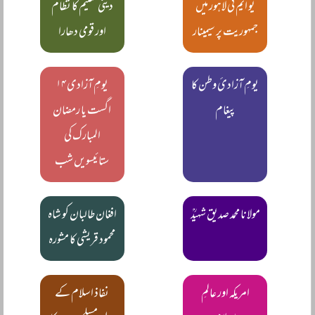
یو ایم ٹی لاہور میں
دینی تعلیم کا نظام
جمہوریت پر سیمینار
اور قومی دھارا
یومِ آزادئ وطن کا
یومِ آزادی ۱۴
پیغام
اگست یا رمضان
المبارک کی
ستائیسویں شب
مولانا محمد صدیق شہیدؒ
افغان طالبان کو شاہ
محمود قریشی کا مشورہ
امریکہ اور عالمِ
نفاذ اسلام کے