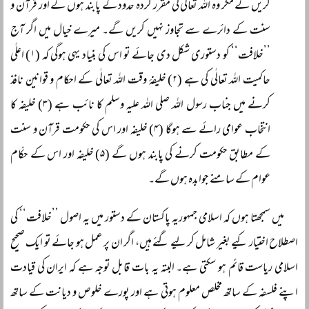
کریں گے مگر وہ اللہ تعالٰی کی مقرر کردہ حدود کے پابند ہوں گے اور قرآن و
سنت کے دائرے سے تجاوز نہیں کریں گے۔ میرے خیال میں اگر آج
’’خلافت‘‘ کو دستوری شکل دی جائے تو اس کی بنیاد یہی ہوگی کہ (۱) اعلٰی
حاکمیت اللہ تعالٰی کی ہے (۲) خلیفۂ وقت اللہ تعالٰی کے احکام و قوانین نافذ
کرنے میں جناب رسول اللہ صلی اللہ علیہ وسلم کا نائب ہے (۳) خلیفہ کا
انتخاب عوامی رائے سے ہوگا (۴) خلیفہ اور اس کی حکومت قرآن و سنت
کے مطابق حکومت کرنے کی پابند ہوں گے (۵) خلیفہ اور اس کے حکّام
عوام کے سامنے جوابدہ ہوں گے۔
میں سمجھتا ہوں کہ اسلامی جمہوریہ پاکستان کے دستور میں یہ اصول ’’خلافت‘‘ کی
اصطلاح اختیار کیے بغیر شامل کر لیے گئے ہیں، اگر ان پر عمل ہو جائے تو ایک صحیح
اسلامی ریاست قائم ہو سکتی ہے۔ البتہ یہ بات قابل توجہ ہے کہ ایران کی قیادت
اپنے فلسفہ کے ساتھ مخلص معلوم ہوتی ہے اور پورے خلوص و دیانت کے ساتھ