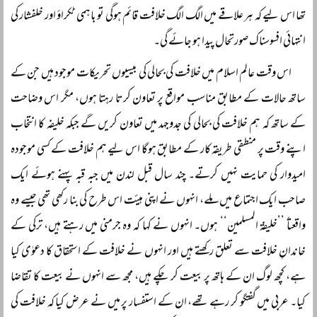
تھا اس لیے کہ ہر علاقے میں الگ الگ خلافت قائم ہوگی تو باہمی ٹکراؤ اور خلفشار کی
انتہائی افسوسناک صورتحال پیدا ہو جائے گی۔
اس وقت عالم اسلام میں خلافت کی بحالی کی بیسیوں تحریکات موجود ہیں جن کے
ساتھ حالات کے مطابق مناسب مواقع پر تعاون کرتا رہتا ہوں، مگر اس وضاحت
کے ساتھ کہ ہم خلافت کی بحالی کی جدوجہد میں تعاون کریں گے جبکہ خلیفہ کا انتخاب
اپنے وقت پر منطقی طریقہ کار کے مطابق ہوگا اس لیے ہم خلافت کے کسی موجودہ
امیدوار کی حمایت نہیں کرتے۔ چند سال قبل لندن میں جبہ قبہ پہنے ہوئے ایک
صاحب ایک اجتماع میں ملے، انہوں نے اپنی ہیئت اس طرح کی بنا رکھی تھی جیسے وہ
واقعتاً ’’خلیفۃ المسلمین‘‘ ہوں۔ انہوں نے کہا کہ وہ جرمنی میں رہتے ہیں، ترکی کے
خاندانِ خلافت سے تعلق رکھتے ہیں اور انہوں نے خلافت کے استحقاق کا دعوٰی کیا
ہے، کچھ لوگ ان کے ہاتھ پر بیعت کر چکے ہیں، مجھ سے انہوں نے بیعت کا تقاضا
کیا۔ عربی میں گفتگو کر رہے تھے، ان کے استفسار پر میں نے عرض کیا کہ خلافت کی