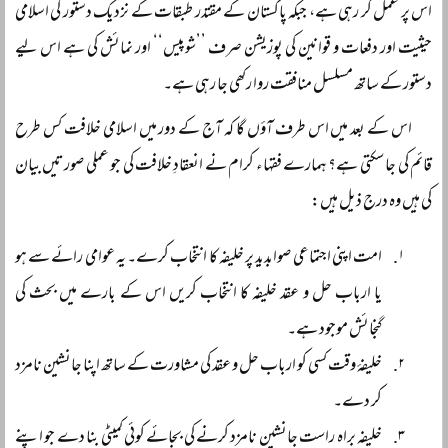
اس پر عمل کر رہی ہے، جبکہ پاکستان کے مقتدر طبقات کے نزدیک دستور کی اسلامی
حیثیت اور دفعات و قوانین کی پوزیشن صرف ’’شوپیس‘‘ اور نمائش کی ہے اس لیے
دستور کے ساتھ مسلسل منافقت روا رکھی جا رہی ہے۔
اس کے بعد میں اس طرف آؤں گا کہ آج کے دور میں اسلامی خلافت کس طرح
قائم کی جا سکتی ہے؟ ہمارے فقہاء کرام نے انعقادِ خلافت کی جو عملی صورتیں بیان
کی ہیں وہ درج ذیل ہیں:
امت اپنی اجتماعی صوابدید پر خلیفہ کا انتخاب کرے۔ یہ عوامی رائے سے ہو
یا ارباب حل و عقد خلیفہ کا انتخاب کریں اس کے بارے میں بحث کی
گنجائش موجود ہے۔
خلیفۂ وقت کسی کو ارباب حل و عقد کی مشاورت کے ساتھ اپنا جانشین نامزد
کر دے۔
خلیفہ براہ راست جانشین نامزد کرنے کی بجائے کوئی کمیٹی بنا دے جو اپنے