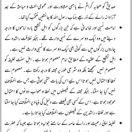
صدیقؓ کو صحابہ کرامؓ نے باہمی مشاورت اور عمومی بحث و مباحثہ کے بعد
آزادانہ رائے کے ذریعے جناب رسول اللہ کا جانشین منتخب کیا تھا۔
امامت نسبی اور خاندانی ہے کہ جن بزرگوں کو اہل تشیع بارہ اماموں کا درجہ
دیتے ہیں وہ ایک دوسرے کے نسبی وارث تھے۔ جبکہ خلافت راشدہ کے
چاروں بزرگوں میں سے کوئی بھی ایک دوسرے کا نسبی وارث نہیں ہے۔
اہل تشیع کے عقیدہ کے مطابق امام معصوم ہوتا ہے۔ اہل سنت خلیفہ کو
معصوم نہیں سمجھتے بلکہ وہ شرعی طور پر مجتہد کا درجہ رکھتا ہے۔ معصوم سے
خطا کا احتمال نہیں ہوتا اس لیے اس کی بات حتمی ہوتی ہے جس سے اختلاف
نہیں کیا جا سکتا۔ جبکہ مجتہد کے فیصلوں میں خطا و صواب دونوں کا احتمال
موجود ہوتا ہے، اس کے کسی بھی فیصلے سے دلیل کی بنیاد پر اختلاف کیا جا سکتا
ہے اور خلفاء راشدین کے فیصلوں سے اختلاف کیا جاتا رہا ہے۔
خلیفہ اپنی رعیت اور رائے عامہ کے سامنے جوابدہ ہوتا ہے جیسا کہ حضرت