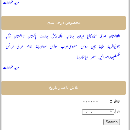
— مزید عنوانات
مخصوص درجہ بندی
افغانستان
امریکہ
انڈونیشیا
ایران
برطانیہ
بنگلہ دیش
بھارت
پاکستان
تاجکستان
ترکیہ
جنوبی افریقہ
چیچنیا
چین
روس
سعودی عرب
سوڈان
سویٹزرلینڈ
شام
عراق
فرانس
فلسطین و اسرائیل
مصر
میانمار برما
— مزید عنوانات
تلاش باعتبار تاریخ
ابتدائی
انتہائی