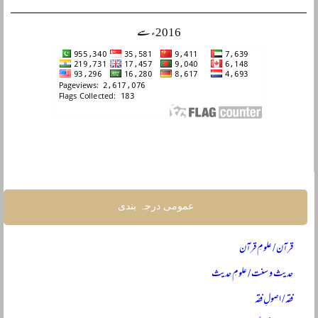
2016ء سے
عمومی درجہ بندی
قرآن / علومِ قرآن
حدیث و سنت / علومِ حدیث
فقہ / اصولِ فقہ