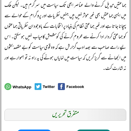
جماعتیں تبدیل کرنے والے عناصر ابھی تک سیاست میں سرگرم ہیں۔ لیکن ملک
میں ایسی جماعتیں بھی غیر مؤثر نہیں ہیں جنہیں نظریات اور پروگرام کے حوالے سے
پہچانا جاتا ہے اور غیر جماعتی نظام کی بنیاد پر انتخابات کے باوجود ان نظریاتی جماعتوں
کو جماعتی کردار ادا کرنے سے محروم کرنے کی کوشش کامیاب نہیں ہو سکتی۔ اس
لیے رامے صاحب سے بصد ادب گزارش ہے کہ وہ قومی سیاست کو بے مقصد بحثوں
میں الجھانے سے گریز کریں کہ سیاست میں نمایاں ہونے کی یہ راہ نہ تو ہموار ہے اور
نہ شارٹ کٹ۔
متفرق تحریریں