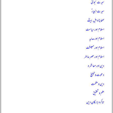
سیرتِ نبویؐ
سیرتِ انبیاءؑ
صحابہؓ و اہلِ بیتؓ
اسلام اور سیاست
اسلام اور عدلیہ
اسلام اور معیشت
اسلام اور عصرِ حاضر
دین اور معاشرہ
دعوت و تبلیغ
دین و حکمت
علم و تحقیق
تذکرہ بزرگانِ دین