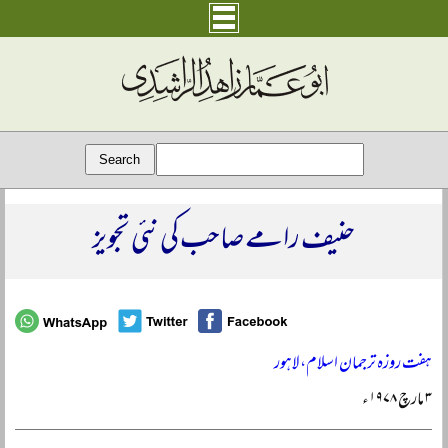
حنیف رامے صاحب کی نئی تجویز
ہفت روزہ ترجمان اسلام، لاہور
۳ مارچ ۱۹۷۸ء