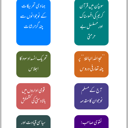
سویڈن میں قرآن
جہادی تحریکات
کریم کی افسوسناک
کے نوجوانوں سے
اور مسلسل بے
چند گزارشات
حرمتی
’’حجۃ اللہ البالغۃ‘‘ پر
تحریک انسداد سود کا
چند تعارفی دروس
اجلاس
آج کے مسلم
قومی اداروں میں
نوجوان کا مقدمہ
بالادستی کی کشمکش
نقوی صاحب!
سیاسی قیادت اور