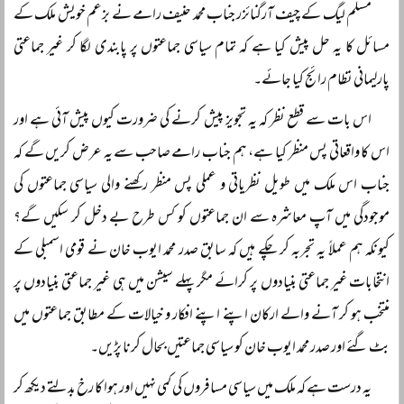
مسلم لیگ کے چیف آرگنائزر جناب محمد حنیف رامے نے بزعم خویش ملک کے
مسائل کا یہ حل پیش کیا ہے کہ تمام سیاسی جماعتوں پر پابندی لگا کر غیر جماعتی
پارلیمانی نظام رائج کیا جائے۔
اس بات سے قطع نظر کہ یہ تجویز پیش کرنے کی ضرورت کیوں پیش آئی ہے اور
اس کا واقعاتی پس منظر کیا ہے، ہم جناب رامے صاحب سے یہ عرض کریں گے کہ
جناب اس ملک میں طویل نظریاتی و عملی پس منظر رکھنے والی سیاسی جماعتوں کی
موجودگی میں آپ معاشرہ سے ان جماعتوں کو کس طرح بے دخل کر سکیں گے؟
کیونکہ ہم عملاً یہ تجربہ کر چکے ہیں کہ سابق صدر محمد ایوب خان نے قومی اسمبلی کے
انتخابات غیر جماعتی بنیادوں پر کرائے مگر پہلے سیشن میں ہی غیر جماعتی بنیادوں پر
منتخب ہو کر آنے والے ارکان اپنے اپنے افکار و خیالات کے مطابق جماعتوں میں
بٹ گئے اور صدر محمد ایوب خان کو سیاسی جماعتیں بحال کرنا پڑیں۔
یہ درست ہے کہ ملک میں سیاسی مسافروں کی کمی نہیں اور ہوا کا رخ بدلتے دیکھ کر