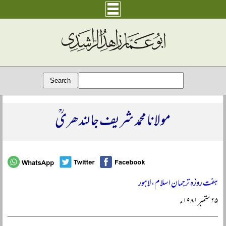
مولانا محمد شریف جالندھریؒ
ہفت روزہ ترجمان اسلام، لاہور
۲۵ ستمبر ۱۹۸۱ء