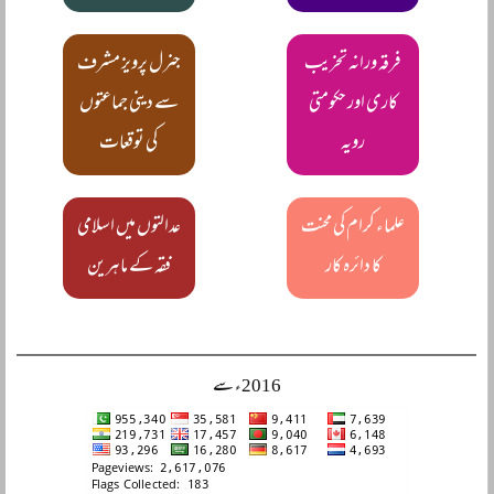
فرقہ ورانہ تخریب
جنرل پرویز مشرف
کاری اور حکومتی
سے دینی جماعتوں
رویہ
کی توقعات
علماء کرام کی محنت
عدالتوں میں اسلامی
کا دائرہ کار
فقہ کے ماہرین
2016ء سے