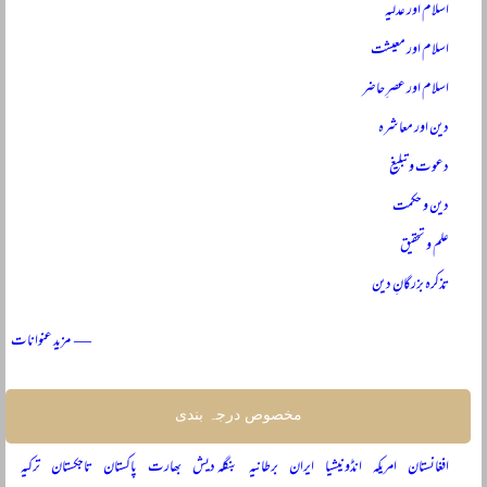
اسلام اور عدلیہ
اسلام اور معیشت
اسلام اور عصرِ حاضر
دین اور معاشرہ
دعوت و تبلیغ
دین و حکمت
علم و تحقیق
تذکرہ بزرگانِ دین
— مزید عنوانات
مخصوص درجہ بندی
افغانستان
امریکہ
انڈونیشیا
ایران
برطانیہ
بنگلہ دیش
بھارت
پاکستان
تاجکستان
ترکیہ