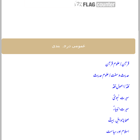
عمومی درجہ بندی
قرآن / علومِ قرآن
حدیث و سنت / علومِ حدیث
فقہ / اصولِ فقہ
سیرتِ نبویؐ
سیرتِ انبیاءؑ
صحابہؓ و اہلِ بیتؓ
اسلام اور سیاست