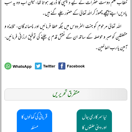
خطاب علم دوست حضرات کے لیے دلچسپی کا ذریعہ ہوتا تھا، لیکن اب وہ یہ سب
یادیں اپنے پیچھے چھوڑ کر اللہ تعالیٰ کے حضور چلے گئے ہیں۔
اللہ تعالیٰ مرحوم کو جنت الفردوس میں جگہ عطا فرمائیں اور پسماندگان، تلامذہ و
متعلقین کو صبر و حوصلہ کے ساتھ ان کے نقش قدم پر چلنے کی توفیق ارزانی فرمائیں،
آمین یا رب العالمین۔
متفرق تحریریں
نیا سرکاری جال
قربانی کی کھالوں کا
اور دینی حلقوں کا
مسئلہ