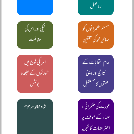
ردعمل
مسلم حکمرانوں کو
نیکی اور اس کی
مہاتیر محمد کی تلقین
حفاظت
عام انتخابات کے
امریکی فوج میں
نتائج اور دینی
عورتوں کے علیحدہ
حلقوں کا مستقبل
یونٹس
عورت کی حکمرانی:
شاہ خالد مرحوم
علماء کے موقف پر
اعتراضات کا تجزیہ