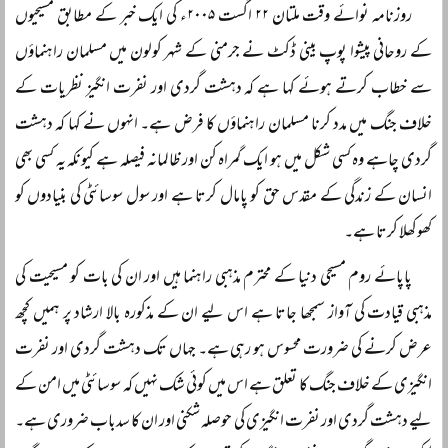
روزنامہ نوائے وقت ملتان ۲۲ اگست ۲۰۰۵ء کی ایک خبر کے مطابق مسیحیوں
کے روحانی پیشوا پوپ بینی ڈکٹ نے جرمنی کے شہر کولون میں مسلمان راہنماؤں
سے خطاب کرتے ہوئے کہا ہے کہ دہشت گردی اور نفرت انگیز نظریات کے
خلاف جنگ میں مدد کرنا مسلمان راہنماؤں کا فرض ہے۔ انہوں نے کہا کہ دہشت
گردی چاہے وہ کسی شکل میں ہو ایک گمراہ کن اور ظالمانہ فیصلہ ہے کیونکہ یہ کسی بھی
انسان کے زندگی کے مقدس حق کو پامال کرتا ہے اور سول سوسائٹی کی بنیادوں کو
کھوکھلا کرتا ہے۔
پاپائے روم مسیحی دنیا کے محترم مذہبی راہنما ہیں اور ان کی بات کو مسیحیت کی
مذہبی قیادت کی آواز سمجھا جاتا ہے اس لیے ان کے مذکورہ بالا ارشاد پر ہمیں کچھ
عرض کرنے کی ضرورت محسوس ہو رہی ہے۔ جہاں تک دہشت گردی اور نفرت
انگیزی کے خلاف جنگ کا تعلق ہے اس میں کوئی شک نہیں کہ سوسائٹی میں امن کے
لیے دہشت گردی اور نفرت انگیزی کی حوصلہ شکنی اور ان کا سدباب ضروری ہے۔