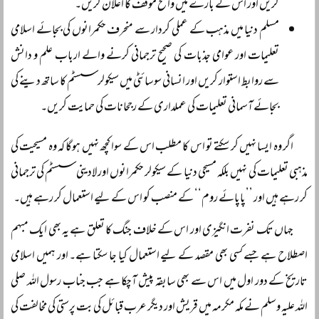
کریں اور اس کے بارے میں واضح موقف کا اعلان کریں۔
مسلم دنیا میں مذہب کے عملی کردار سے منحرف حکمرانوں کی بجائے اسلامی
تعلیمات اور عوامی جذبات کی صحیح ترجمانی کرنے والے ارباب علم و دانش
سے روابط استوار کریں اور انسانی سوسائٹی میں سیکولر سسٹم کا ساتھ دینے کی
بجائے آسمانی تعلیمات کی عملداری کے رجحانات کی حمایت کریں۔
اگر وہ ایسا نہیں کر سکتے تو اس کا مطلب اس کے سوا کچھ نہیں ہوگا کہ وہ مسیحیت کی
مذہبی تعلیمات کی نہیں بلکہ مسیحی دنیا کے سیکولر حکمرانوں اور لادینی سسٹم کی ترجمانی
کر رہے ہیں اور ’’پاپائے روم‘‘ کے منصب کو اس کے لیے استعمال کر رہے ہیں۔
جہاں تک نفرت انگیزی اور اس کے خلاف جنگ کا تعلق ہے یہ بھی ایک مبہم
اصطلاح ہے جسے کسی بھی مقصد کے لیے استعمال کیا جا سکتا ہے۔ اور ہمیں اسلامی
تاریخ کے دور اول میں اس سے بھی سابقہ پیش آچکا ہے جب جناب رسول اللہ صلی
اللہ علیہ وسلم نے مکہ مکرمہ میں قریش اور دیگر عرب قبائل کی بت پرستی کی مخالفت کی