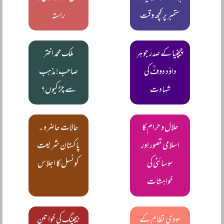
ستمبر پر کچھ وقت
راستہ
چیچنیا کے صدر جوہر
ملک محمد اختر
داؤد دوفؒ کی
صاحب! مذہب
شہادت
سے چڑ کیوں؟
حلال و حرام کا
حالات حاضرہ ۔
اسلامی تصور اور
پاکستان شریعت
سوسائٹی کی
کونسل کا اجلاس
خواہشات
سودی نظام کے
بیجینگ کی خواتین