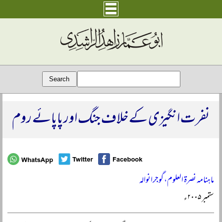
نفرت انگیزی کے خلاف جنگ اور پاپائے روم
ماہنامہ نصرۃ العلوم، گوجرانوالہ
ستمبر ۲۰۰۵ء