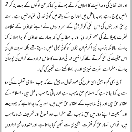
اور اللہ تعالیٰ کی وحدانیت کا اعلان کرتے ہوئے یہ کہا کہ جن لوگوں کے بت بنا کر تم
انہیں پوج رہے ہو یہ باطل ہیں اور ان کے ہاتھ میں کوئی خدائی اختیار نہیں ہے۔بت
پرستی اور بتوں کی اس نفی کو قریش کے سرداروں نے اپنے خداؤں کے خلاف
نفرت پھیلانے کی مہم قرار دیا اور یہ مطالبہ کیا کہ ہمارے خداؤں کو برا بھلا نہ کہا
جائے حالانکہ جناب نبی اکرمؐ ان بتوں کو کوئی گالی نہیں دیتے تھے بلکہ صرف ان کی
اس حیثیت کی نفی کرتے تھے کہ انہیں خدائی صفات کا حامل قرار دے کر ان کی پوجا کی
جائے، مگر اسے نفرت خیزی اور برا بھلا کہنے سے تعبیر کیا گیا۔
آج بھی کم و بیش اسی طرح کی صورتحال درپیش ہے کہ جب اسلامی تعلیمات کی رو
سے یہ کہا جاتا ہے کہ اسلام حق مذہب ہے اور باقی مذاہب باطل ہیں، اسلام کے
عقائد حق ہیں اور باقی مذاہب کے عقائد حق نہیں ہیں، اور یہ کہا جاتا ہے کہ یہودیت
اور مسیحیت اپنے دور میں حق مذہب تھے مگر اب وہ منسوخ اور تحریف شدہ مذاہب
ہیں، تو اس اظہار حق کو نفرت انگیزی سے تعبیر کیا جاتا ہے اور متعدد عالمی اداروں