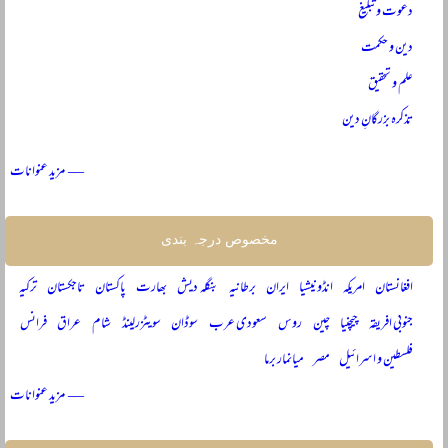
دعوت و تبلیغ
دین و حکمت
علم و تحقیق
تذکرہ بزرگانِ دین
— مزید عنوانات
مخصوص درجہ بندی
افغانستان
امریکہ
انڈونیشیا
ایران
برطانیہ
بنگلہ دیش
بھارت
پاکستان
تاجکستان
ترکیہ
جنوبی افریقہ
چیچنیا
چین
روس
سعودی عرب
سوڈان
سویٹزرلینڈ
شام
عراق
فرانس
فلسطین و اسرائیل
مصر
میانمار برما
— مزید عنوانات