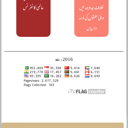
خلاف جدوجہد میں
عالمی کانفرنس
دینی حلقوں کی ذمہ
داریاں
2016ء سے