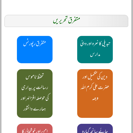
متفرق تحریریں
تبدیلی کا نعرہ اور دینی
متفرق رپورٹس
مدارس
دین کی تکمیل اور
تحفظ ناموس
حضرت علی کرم اللہ
رسالت پر بیداری
وجہہ
کی حوصلہ افزا لہر اور
ہمارے دانشور
جائے سانحہ گیارہ
امن اور خوشحالی کا