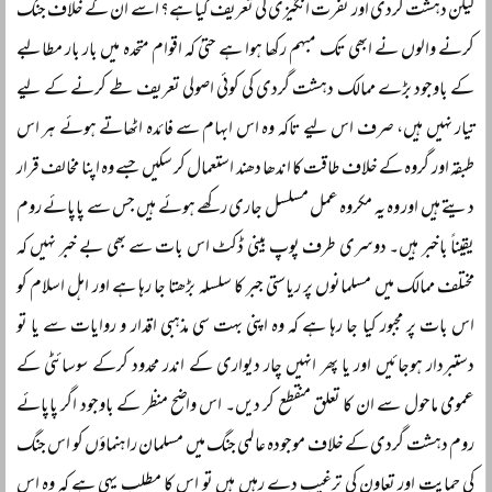
لیکن دہشت گردی اور نفرت انگیزی کی تعریف کیا ہے؟ اسے ان کے خلاف جنگ
کرنے والوں نے ابھی تک مبہم رکھا ہوا ہے حتیٰ کہ اقوام متحدہ میں بار بار مطالبے
کے باوجود بڑے ممالک دہشت گردی کی کوئی اصولی تعریف طے کرنے کے لیے
تیار نہیں ہیں، صرف اس لیے تاکہ وہ اس ابہام سے فائدہ اٹھاتے ہوئے ہر اس
طبقہ اور گروہ کے خلاف طاقت کا اندھا دھند استعمال کر سکیں جسے وہ اپنا مخالف قرار
دیتے ہیں اور وہ یہ مکروہ عمل مسلسل جاری رکھے ہوئے ہیں جس سے پاپائے روم
یقیناً باخبر ہیں۔ دوسری طرف پوپ بینی ڈکٹ اس بات سے بھی بے خبر نہیں کہ
مختلف ممالک میں مسلمانوں پر ریاستی جبر کا سلسلہ بڑھتا جا رہا ہے اور اہل اسلام کو
اس بات پر مجبور کیا جا رہا ہے کہ وہ اپنی بہت سی مذہبی اقدار و روایات سے یا تو
دستبردار ہوجائیں اور یا پھر انہیں چار دیواری کے اندر محدود کرکے سوسائٹی کے
عمومی ماحول سے ان کا تعلق منقطع کر دیں۔ اس واضح منظر کے باوجود اگر پاپائے
روم دہشت گردی کے خلاف موجودہ عالمی جنگ میں مسلمان راہنماؤں کو اس جنگ
کی حمایت اور تعاون کی ترغیب دے رہیں ہیں تو اس کا مطلب یہی ہے کہ وہ اس