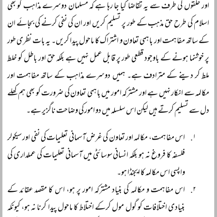
اور حلقوں کی طرف سے یہ تقاضا کیا جا رہا ہے کہ مسلمان دوسرے مذاہب کو بھی
اسلام کی طرح حق مذہب کے طور پر تسلیم کریں اور ان کی نفی کرنے کی بجائے ان
کے ساتھ مفاہمت اور باہمی تعاون و اشتراک کا ماحول پیدا کریں۔ یہ بات نظری طور
پر خوشنما ہونے کے باوجود قطعی طور پر قابل عمل نہیں ہے بلکہ حق اور باطل کو خلط
ملط کر دینے کے مترادف ہے۔ ہمیں دوسرے مذاہب کے ساتھ مفاہمت اور
مکالمہ سے انکار نہیں ہے اور مشترکہ امور میں باہمی تعاون کی ضرورت کو بھی ہم کھلے
دل سے تسلیم کرتے ہیں لیکن اس سلسلہ میں دو امور کی وضاحت ناگزیر ہے۔
اس مفاہمت، مکالمہ اور تعاون کی غرض آسمانی تعلیمات کی نفی اور سیکولر
فلسفہ کا فروغ نہ ہو بلکہ انسانی سوسائٹی میں آسمانی تعلیمات کی عملداری کی
واپسی اس مکالمہ کا ایجنڈا ہو۔
اس مفاہمت و مکالمہ کی بنیاد مشترکہ امور پر ہو، اس کا مقصد عقائد کے
بنیادی اختلافات کو گول مول کرکے اختلاط کا ماحول پیدا کرنا نہ ہو، کیونکہ