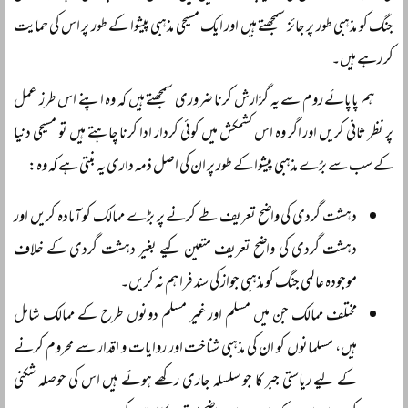
جنگ کو مذہبی طور پر جائز سمجھتے ہیں اور ایک مسیحی مذہبی پیشوا کے طور پر اس کی حمایت
کر رہے ہیں۔
ہم پاپائے روم سے یہ گزارش کرنا ضروری سمجھتے ہیں کہ وہ اپنے اس طرز عمل
پر نظر ثانی کریں اور اگر وہ اس کشمکش میں کوئی کردار ادا کرنا چاہتے ہیں تو مسیحی دنیا
کے سب سے بڑے مذہبی پیشوا کے طور پر ان کی اصل ذمہ داری یہ بنتی ہے کہ وہ:
دہشت گردی کی واضح تعریف طے کرنے پر بڑے ممالک کو آمادہ کریں اور
دہشت گردی کی واضح تعریف متعین کیے بغیر دہشت گردی کے خلاف
موجودہ عالمی جنگ کو مذہبی جواز کی سند فراہم نہ کریں۔
مختلف ممالک جن میں مسلم اور غیر مسلم دونوں طرح کے ممالک شامل
ہیں، مسلمانوں کو ان کی مذہبی شناخت اور روایات و اقدار سے محروم کرنے
کے لیے ریاستی جبر کا جو سلسلہ جاری رکھے ہوئے ہیں اس کی حوصلہ شکنی