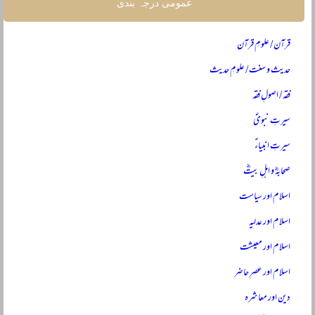
عمومی درجہ بندی
قرآن / علومِ قرآن
حدیث و سنت / علومِ حدیث
فقہ / اصولِ فقہ
سیرتِ نبویؐ
سیرتِ انبیاءؑ
صحابہؓ و اہلِ بیتؓ
اسلام اور سیاست
اسلام اور عدلیہ
اسلام اور معیشت
اسلام اور عصرِ حاضر
دین اور معاشرہ