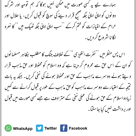
ہمارے لیے یہ کسی صورت میں ممکن نہیں ہوگا کہ ہم توحید اور شرک
دونوں کو اپنی اپنی جگہ صحیح قرار دینے کی سوچ کو قبول کریں، یا حلال اور
حرام کے امتیازات کو ختم کرکے ’’سب اپنی اپنی جگہ ٹھیک ہیں‘‘ کا نعرہ
لگانا شروع کر دیں۔
اس پس منظر میں ’’نفرت انگیزی‘‘ کے خلاف جنگ کا مطلب بظاہر مسلمانوں
کو ان کے اس حق سے محروم کر دینا ہے کہ وہ اسلام کو محفوظ اور حق مذہب قرار
دیتے ہوئے دوسرے مذاہب کے حق اور محفوظ ہونے کی نفی کریں۔ جبکہ یہ بات
نتیجہ کے اعتبار سے دوسرے مذاہب کو حق مذہب کے طور پر قبول کرانے سے کہیں
زیادہ اسلام کے حق ہونے کی عملی نفی کے مترادف ہے جسے کسی صورت میں قبول
اور برداشت نہیں کیا جا سکتا۔