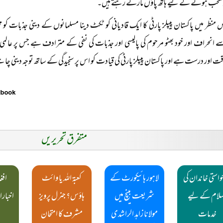
 منتخب ہونے کے لیے ہاتھ پاؤں مارتے رہتے ہیں۔
منظر میں پاکستان پیپلز پارٹی کا ایک قادیانی کو ٹکٹ دینا مسلمانوں کے دینی جذبات ک
 انحراف اور خود بھٹو مرحوم کی پالیسی اور جذبات کی نفی کے مترادف ہے جس پر عالمی 
وقت اور درست ہے اور پاکستان پیپلز پارٹی کی قیادت کو اس پر سنجیدگی کے ساتھ توجہ دینی چا
متفرق تحریریں
واستی خاندان کی
لاہور ہائیکورٹ کے
کعبۃ اللہ یا وائٹ
افغ
لام کے لیے
شریعت بینچ میں
ہاؤس؟ جنرل پرویز
اخبارا
خدمات
مولانا زاہد الراشدی
مشرف کا امتحان