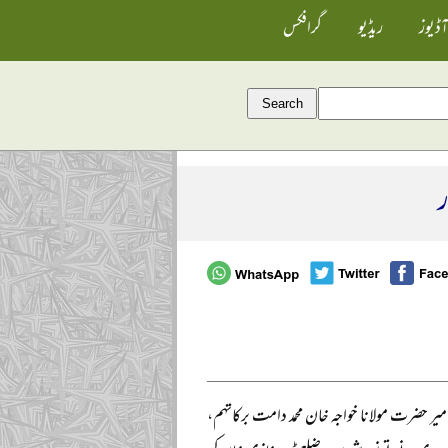
آڈیوز
ریڈیو
گرافکس
ر
ظ ختم نبوت کے امیر حضرت مولانا خواجہ خان محمد دامت برکاتہم،