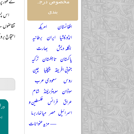
کے طور پر
مخصوص درجہ
بندی
اس پس 
تقاضوں سے
افغانستان
امریکہ
احتجاج بر 
انڈونیشیا
ایران
برطانیہ
بنگلہ دیش
بھارت
پاکستان
تاجکستان
ترکیہ
جنوبی افریقہ
چیچنیا
چین
روس
سعودی عرب
سوڈان
سویٹزرلینڈ
شام
عراق
فرانس
فلسطین و
درخ
اسرائیل
مصر
میانمار برما
اس
— مزید عنوانات