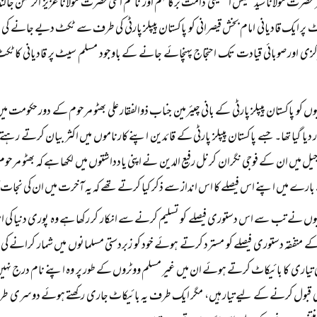
حضرت مولانا سید نفیس الحسینی دامت برکاتہم اور ناظم اعلیٰ حضرت مولانا عزیز الرحمٰن 
 پر ایک قادیانی امام بخش قیصرانی کو پاکستان پیپلز پارٹی کی طرف سے ٹکٹ دیے جانے کی 
رکزی اور صوبائی قیادت تک احتجاج پہنچائے جانے کے باوجود مسلم سیٹ پر قادیانی کا ٹکٹ
یوں کو پاکستان پیپلز پارٹی کے بانی چیئرمین جناب ذوالفقار علی بھٹو مرحوم کے دور حکومت 
 دیا گیا تھا۔ جسے پاکستان پیپلز پارٹی کے قائدین اپنے کارناموں میں اکثر بیان کرتے رہت
یل میں ان کے فوجی نگران کرنل رفیع الدین نے اپنی یادداشتوں میں لکھا ہے کہ بھٹو مرحوم 
رے میں اپنے اس فیصلے کا اس انداز سے ذکر کیا کرتے تھے کہ یہ آخرت میں ان کی نجات ک
یوں نے تب سے اس دستوری فیصلے کو تسلیم کرنے سے انکار کر رکھا ہے وہ پوری دنیا کی امت
ے متفقہ دستوری فیصلے کو مسترد کرتے ہوئے خود کو زبردستی مسلمانوں میں شمار کرانے کی 
 تیاری کا بائیکاٹ کرتے ہوئے ان میں غیر مسلم ووٹروں کے طور پر وہ اپنے نام درج نہیں 
دگی قبول کرنے کے لیے تیار ہیں، مگر ایک طرف یہ بائیکاٹ جاری رکھتے ہوئے دوسری طر