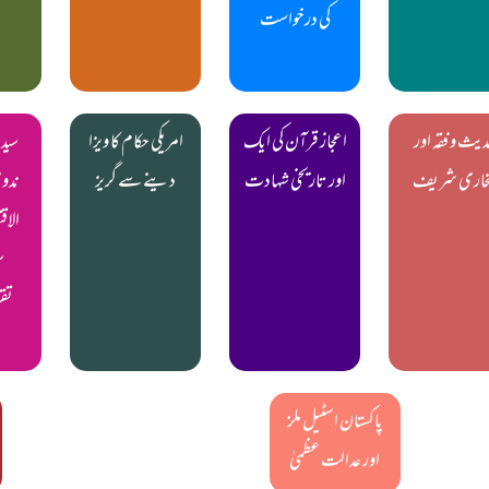
کی درخواست
یث و فقہ اور
اعجاز قرآن کی ایک
امریکی حکام کا ویزا
سید 
خاری شریف
اور تاریخی شہادت
دینے سے گریز
ندوی
الاق
س
تق
پاکستان اسٹیل ملز
اور عدالت عظمیٰ