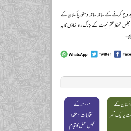
و مجروح کرنے کے ساتھ ساتھ دستور پاکستان کے
مجلس تحفظ ختم نبوت کے بزرگ راہ نماؤں کا یہ
ہیے۔
انستان کے
۲۰۰۲ء کے
ت پر ایک نظر
انتخابات: متحدہ
مجلسِ عمل کا قیام