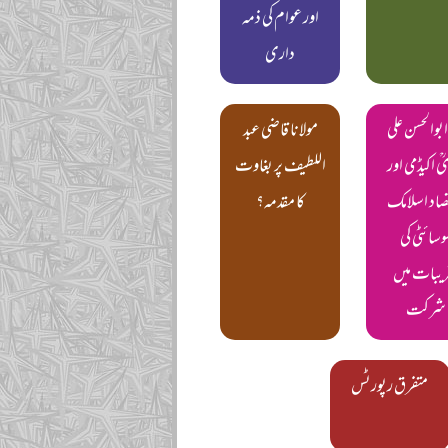
اور عوام کی ذمہ
داری
ابوالحسن علی
مولانا قاضی عبد
ؒ اکیڈمی اور
اللطیف پر بغاوت
تصاد اسلامک
کا مقدمہ؟
وسائٹی کی
ریبات میں
شرکت
متفرق رپورٹس