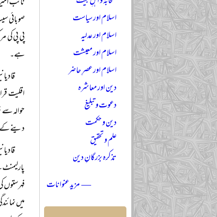
صحابہؓ و اہلِ بیتؓ
نائب امیر 
اسلام اور سیاست
صوبائی سیٹ
اسلام اور عدلیہ
پی پی کی م
اسلام اور معیشت
ہے۔
اسلام اور عصرِ حاضر
قادیان
دین اور معاشرہ
اقلیت قرار
دعوت و تبلیغ
حوالہ سے ج
دین و حکمت
دینے کے با
علم و تحقیق
قادیان
تذکرہ بزرگانِ دین
پارلیمنٹ ک
— مزید عنوانات
فہرستوں کی
میں نمائن