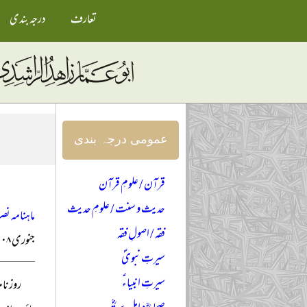
تعارف
درجہ بندی
عمومی درجہ بندی
قرآن / علومِ قرآن
حدیث و سنت / علومِ حدیث
ماہنامہ نصر
فقہ / اصولِ فقہ
جنوری ۲۰۰۸ء
سیرتِ نبویؐ
سیرتِ انبیاءؑ