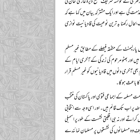
جالندھری نے تونسہ شریف ضلع ڈیرہ غازی خان کی
مذمت کی ہے اور ایک مشترکہ بیان میں کہا ہے کہ
 بحال رکھنا بد ترین نوعیت کی قادیانیت نوازی
میں پارلیمنٹ کے متفقہ فیصلے کے مطابق غیر مسلم
ے ہیں اور بھٹو مرحوم کی زندگی کے آخری ایام کے
بھی آخری دنوں میں قادیانیوں کو غیر مسلم قرار
ا باعث ہو گا۔
 مسلمہ کے اجماعی فتوٰی اور پاکستان کی منتخب
ضد پر اب تک قائم ہیں۔ اور اسی وجہ سے انتخابی
کراتے اور نہ ہی اقلیتی نشست کے طور پر اسمبلی
ف وہ مسلمانوں کی نشستوں پر مسلمان نمائندے