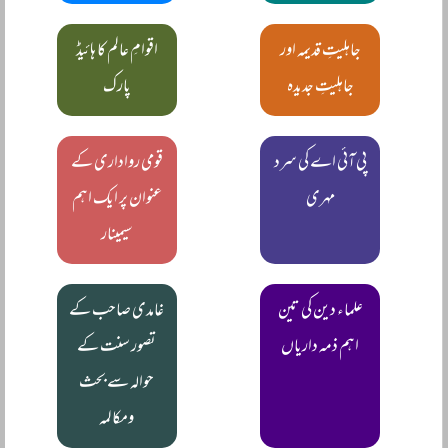
جاہلیتِ قدیمہ اور
اقوامِ عالم کا ہائیڈ
جاہلیتِ جدیدہ
پارک
پی آئی اے کی سرد
قومی رواداری کے
مہری
عنوان پر ایک اہم
سیمینار
علماء دین کی تین
غامدی صاحب کے
اہم ذمہ داریاں
تصور سنت کے
حوالہ سے بحث
ومکالمہ