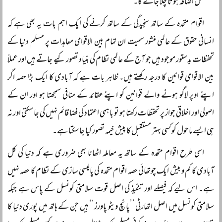
مسلسل اضافہ ہوتا چلا جائے گا۔
اقوام متحدہ کے ساتھ سنجیدگی کے ساتھ کرنے کی ایک اہم بات یہ بھی ہے کہ
انسانی حقوق کے عالمی منشور سمیت ان تمام بین الاقوامی معاہدات پر مسلم دنیا کے
تحفظات بدستور موجود ہیں جو آج کے عالمی نظام کی بنیاد تصور کیے جاتے ہیں اور عملاً
بین الاقوامی قوانین کا درجہ رکھتے ہیں۔ ظاہر بات ہے کہ آبادی کا ایک بڑا حصہ اگر
اپنے اوپر لاگو ہونے والے قوانین کو اپنے عقائد کے منافی سمجھتا ہو اور ان کے
اصولی اور اخلاقی جواز پر تحفظات رکھتا ہو تو باہمی اعتماد کی فضا قائم نہیں کی جا سکتی اور نہ
ہی ایسے ماحول کو کسی بہتر مستقبل کا پیش خیمہ تصور کیا جا سکتا ہے۔
اسی طرح اقوام متحدہ کے ساتھ یہ معاملہ اٹھانا بھی ضروری ہے کہ دنیا کی کل
آبادی کا کم و بیش ایک چوتھائی حصہ اقوام متحدہ کی پالیسی سازی کے نظام کا حصہ نہیں
ہے۔ اس لیے کہ فیصلے اور تنفیذ کی اصل قوت سلامتی کونسل کے پاس ہے جبکہ
سلامتی کونسل میں اصل اتھارٹی ’’پانچ ویٹو پاورز‘‘ ہیں جن کے ہاتھ میں پوری دنیا کا