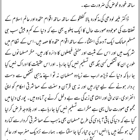
ساتھ غور و خوض کی ضرورت ہے۔
ڈاکٹر ملیحہ لودھی کی مذکورہ بالا گفتگو کے ساتھ ساتھ اقوام متحدہ اور عالم اسلام کے
تعلقات کی موجودہ صورت حال کا ایک پہلو یہ بھی ہے کہ دنیا کے کم و بیش سب ہی
مسلم ممالک ایک آدھ کی استثناء کے ساتھ اقوام متحدہ کا حصہ ہیں، اس کے نظام میں
شریک ہیں اور اس کے مثبت اور منفی فیصلوں کا دائرہ کار ہیں، مگر مسلمانوں کے
طور پر ان کا تشخص کسی جگہ بھی تسلیم نہیں کیا جا رہا ۔ اور اس حقیقت کا ادراک نہیں کیا
جا رہا کہ دنیا کے ڈیڑھ ارب سے زیادہ مسلمان نہ تو اپنے مذہبی تشخص سے دست
بردار ہونے کے لیے تیار ہیں اور نہ ہی قرآن و سنت کے معاشرتی احکام کو اپنی
انفرادی، خاندانی اور اجتماعی زندگی سے بے دخل کرنے پر آمادہ ہیں۔ پوری دنیا میں
مجموعی صورت حال یہی ہے مگر اسے تسلیم نہیں کیا جا رہا ہے۔ اور بلا وجہ فرض کر لیا
گیا ہے کہ دنیا کی باقی آبادی کی طرح مسلمان بھی مذہب کے معاشرتی کردار سے کنارہ
کش ہوگئے ہیں یا انہیں اس پر تیار کیا جا سکتا ہے۔ ہمارے نزدیک مغرب اور عالم