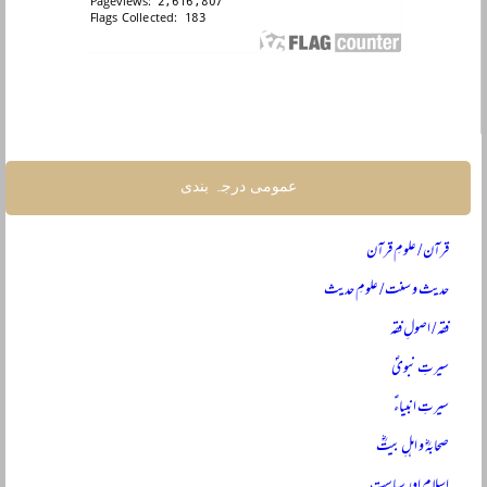
عمومی درجہ بندی
قرآن / علومِ قرآن
حدیث و سنت / علومِ حدیث
فقہ / اصولِ فقہ
سیرتِ نبویؐ
سیرتِ انبیاءؑ
صحابہؓ و اہلِ بیتؓ
اسلام اور سیاست