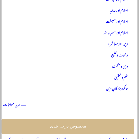
اسلام اور عدلیہ
اسلام اور معیشت
اسلام اور عصرِ حاضر
دین اور معاشرہ
دعوت و تبلیغ
دین و حکمت
علم و تحقیق
تذکرہ بزرگانِ دین
— مزید عنوانات
مخصوص درجہ بندی