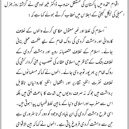
اقوام متحدہ میں پاکستان کی مستقل مندوب ڈاکٹر ملیحہ لودھی نے گزشتہ روز جنرل
اسمبلی کی لیگل کمیٹی کے اجلاس میں خطاب کرتے ہوئے کہا ہے کہ:
’’اسلام کی غلط اور غیر معقول عکاسی کرنے والوں کے خلاف
کاروائی اور دہشت گردی کی روک تھام کے لیے حکمت عملی بنائی
جائے۔ اسلام کے خلاف متعصبانہ رویہ اور دہشت گردی کے
خلاف جنگ کے تناظر میں اسلامی عقائد کی تعصب پر مبنی کردار کشی کی
روک تھام پر بھرپور توجہ دی جائے۔ انہوں نے کہا کہ مسلمانوں کے
خلاف نفرت انگیز تقاریر اور اشتعال انگیز کاروائیاں ناقابل
برداشت ہیں جو کہ نہ صرف رویوں میں شدت کا باعث بنتی ہیں بلکہ
اس سے مغرب اور اسلامی دنیا کے مابین غلط فہمیاں پیدا ہوتی ہیں۔
اسی طرح دہشت گردی کی ان بنیادی وجوہ کو دور کرنا ضروری ہے
جن سے دہشت گردی فروغ پاتی ہے۔ انہوں نے کہا کہ بین الاقوامی