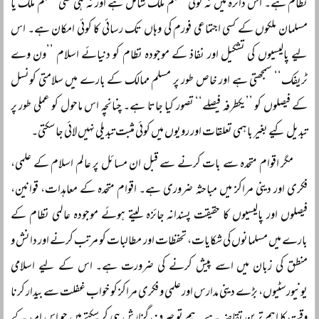
نظام ہے۔ اس دائرہ میں نہ کوئی مسلم ملک شامل ہے اور نہ ہی کسی مسلم ملک یا
مسلمان ملکوں کے کسی اجتماعی فورم کی وہاں تک رسائی کا کوئی امکان ہے۔ اس
لیے پالیسیوں کی تشکیل اور نفاذ کے موجودہ نظام کو دنیائے اسلام ’’ون وے
ٹریفک‘‘ سمجھتی ہے اور خاص طور پر مسلم ممالک کے بارے میں سلامتی کونسل
کے فیصلوں کو ’’یکطرفہ فیصلے‘‘ تصور کیا جاتا ہے۔ چنانچہ اس ماحول کو عملی طور پر
تبدیل کیے بغیر باہمی تعلقات اور رویوں میں کوئی مثبت تبدیلی نہیں لائی جا سکتی۔
مگر اقوام متحدہ سے بات کرنے سے قبل ان مسائل پر عالم اسلام کے علمی،
فکری اور دینی مراکز میں مباحثہ ضروری ہے۔ اقوام متحدہ کے معاہدات، قوانین،
فیصلوں اور پالیسیوں کا حقیقت پسندانہ جائزہ لیتے ہوئے موجودہ عالمی نظام کے
بارے میں مسلمانوں کی شکایات، تحفظات اور مطالبات کو مرتب کرنے اور دانش و
منطق کی زبان میں اسے پیش کرنے کی ضرورت ہے۔ اس کے لیے اسلامی
یونیورسٹیوں، بڑے دینی مدارس اور علمی و فکری مراکز کو خواب غفلت سے بیدار کرنا