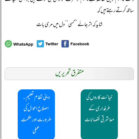
وقت کا اہم ترین تقاضہ ہے۔ ہم تو صرف گزارش ہی کر سکتے ہیں جو اس امید کے
ساتھ کرتے رہتے ہیں کہ
شاید کہ اتر جائے ’’کسی‘‘ دل میں مری بات
متفرق تحریریں
خیانت کاروں کی
دینی نظامِ تعلیم ۔
طرفداری کے
اصلاحِ احوال کی
معاشرتی نقصانات
ضرورت اور حکمتِ
عملی