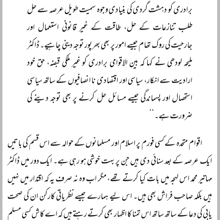
برادری کو دہشت گردی کی بنیادی وجوہ سمیت طویل عرصہ سے حل
طلب تنازعات کے حل، طاقت کے غیر قانونی استعمال اور
جارحیت کی روک تھام جیسے امور پر بھی بھرپور توجہ دینی چاہیے۔ ڈاکٹر
ملیحہ لودھی نے کہا کہ بین الاقوامی برادری کو غیر ملکی قبضہ، حق خود
ارادیت سے انکار، سیاسی اور اقتصادی نا انصافیوں کے ساتھ سیاسی
استحصال اور پسماندگی جیسے مسائل حل کرنے پر بھی توجہ دینے کی
ضرورت ہے۔‘‘
اقوام متحدہ کے کسی فورم پر اسلام اور مسلمانوں کے حوالہ سے اس قسم کی باتیں
ایک عرصہ کے بعد سنائی دی ہیں جن پر بہت خوشی ہو رہی ہے۔ ایک دور میں ڈاکٹر
مہاتیر محمد اس لہجہ میں بات کیا کرتے تھے، مگر اب وہ نہ صرف یہ کہ اقتدار میں نہیں
ہیں بلکہ صاحب فراش بھی ہیں۔ اس لیے ہمارے جیسے نظریاتی کارکن ان کی صحت
یابی کی دعا کے ساتھ ساتھ اس تمنا کا اظہار بھی کرتے رہتے ہیں کہ اے کاش کسی مسلم