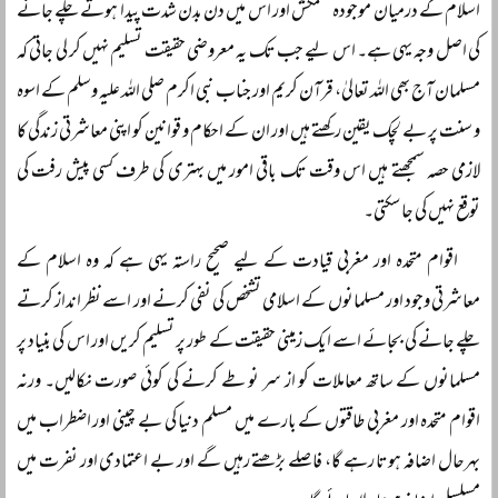
اسلام کے درمیان موجودہ کشمکش اور اس میں دن بدن شدت پیدا ہوتے چلے جانے
کی اصل وجہ یہی ہے۔ اس لیے جب تک یہ معروضی حقیقت تسلیم نہیں کر لی جاتی کہ
مسلمان آج بھی اللہ تعالیٰ، قرآن کریم اور جناب نبی اکرم صلی اللہ علیہ وسلم کے اسوہ
و سنت پر بے لچک یقین رکھتے ہیں اور ان کے احکام و قوانین کو اپنی معاشرتی زندگی کا
لازمی حصہ سمجھتے ہیں اس وقت تک باقی امور میں بہتری کی طرف کسی پیش رفت کی
توقع نہیں کی جا سکتی۔
اقوام متحدہ اور مغربی قیادت کے لیے صحیح راستہ یہی ہے کہ وہ اسلام کے
معاشرتی وجود اور مسلمانوں کے اسلامی تشخص کی نفی کرنے اور اسے نظر انداز کرتے
چلے جانے کی بجائے اسے ایک زمینی حقیقت کے طور پر تسلیم کریں اور اس کی بنیاد پر
مسلمانوں کے ساتھ معاملات کو از سر نو طے کرنے کی کوئی صورت نکالیں۔ ورنہ
اقوام متحدہ اور مغربی طاقتوں کے بارے میں مسلم دنیا کی بے چینی اور اضطراب میں
بہرحال اضافہ ہوتا رہے گا، فاصلے بڑھتے رہیں گے اور بے اعتمادی اور نفرت میں