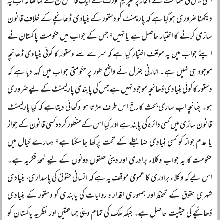
اسی کیس کی سماعت کے آغاز پر سپریم کورٹ کے ایک فاضل جج نے کہا تھا کہ اب یہ
دیکھنا ضروری ہوگیا ہے کہ پارلیمنٹ کو دستور کے بنیادی ڈھانچے کے خلاف قانون
سازی کرنے کا اختیار حاصل ہے یا نہیں؟ جس کے جواب میں حکومت پاکستان نے
اپنے جواب میں یہ موقف اختیار کیا ہے کہ سرے سے دستور کا کوئی بنیادی ڈھانچہ
موجود ہی نہیں ہے۔ اٹارنی جنرل نے واضح طور پر حکومتی جواب میں کہہ دیا ہے کہ
دستور کا کوئی بنیادی ڈھانچہ موجود نہیں ہے جس کی پابندی پارلیمنٹ کے لیے ضروری
ہو۔ چنانچہ اب ساری بحث کا رخ اس طرف مڑتا ہوا دکھائی دیتا ہے کہ کیا پارلیمنٹ
قانون سازی میں کسی دائرہ کی پابند ہے اور کیا اس کے منظور کردہ کسی قانون کے جواز
یا عدم جواز کو کسی بنیادی ضابطے کے تحت پرکھا جا سکتا ہے؟ ہمارے خیال میں
حکومت کا یہ جواب وکلاء برادری اور دینی حلقوں دونوں کے لیے لمحۂ فکریہ ہے۔
اس لیے کہ وکلاء برادری کا عمومی موقف یہ ہے کہ انسانی حقوق کی پاسداری، بنیادی
شہری حقوق کے تحفظ اور جمہوری اقدار و روایات کی پابندی کو دستور کے بنیادی
ڈھانچے کی حیثیت حاصل ہے۔ جبکہ ملک کی تمام دینی جماعتیں اور نظریہ پاکستان کو