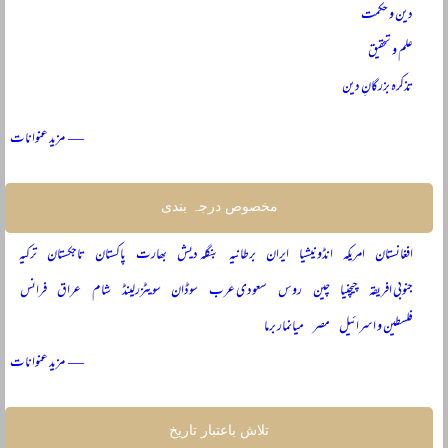
دین و حکمت
علم و تحقیق
تذکرہ بزرگانِ دین
— مزید عنوانات
مخصوص درجہ بندی
افغانستان
امریکہ
انڈونیشیا
ایران
برطانیہ
بنگلہ دیش
بھارت
پاکستان
تاجکستان
ترکیہ
جنوبی افریقہ
چیچنیا
چین
روس
سعودی عرب
سوڈان
سویٹزرلینڈ
شام
عراق
فرانس
فلسطین و اسرائیل
مصر
میانمار برما
— مزید عنوانات
تلاش باعتبار تاریخ