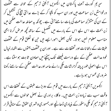
سپریم کورٹ آف پاکستان میں اکیسویں آئینی ترمیم کے حوالہ سے مختلف
درخواستیں زیر سماعت ہیں اور ان سب کو یکجا کر کے بڑے عدالتی بینچ کی تشکیل کر
کے ان کی مشترکہ سماعت کی بات سامنے آئی ہے۔ چونکہ یہ معاملہ عدالت عظمیٰ میں
زیر بحث ہے اس لیے اس کے بارے میں تفصیل کے ساتھ کچھ عرض کرنا ابھی
مناسب معلوم نہیں ہوتا۔ لیکن بعض امور ایسے ہیں جن کا تعلق قوم کے مختلف
طبقات کے رجحانات اور تحفظات سے ہے۔ اور ان پر مختلف جہتوں سے اظہار خیال
خود عدالت عظمیٰ کے لیے درست فیصلے تک پہنچنے میں معاون ثابت ہو سکتا ہے۔
اس لیے اصولی طور پر چند گزارشات ملکی رائے عامہ اور عدالت عظمیٰ کے سامنے رکھنا
ضروری محسوس ہو رہا ہے۔
اکیسویں آئینی ترمیم کے بارے میں قوم کے دو بڑے طبقوں کے تحفظات اس
وقت سب سے زیادہ زیر بحث ہیں۔ وکلاء برادری نے بعض حوالوں سے اکیسویں
آئینی ترمیم کو ملکی دستور کے بنیادی ڈھانچے اور جمہوری و شہری حقوق کے منافی قرار