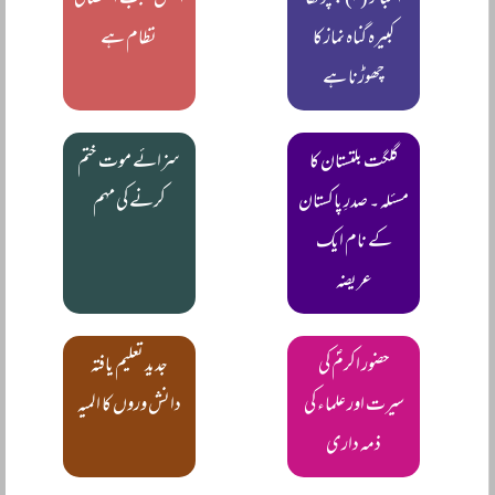
الکبائر (۳) : چوتھا
اصل سبب استحصالی
کبیرہ گناہ نماز کا
نظام ہے
چھوڑنا ہے
گلگت بلتستان کا
سزائے موت ختم
مسئلہ ۔ صدرِ پاکستان
کرنے کی مہم
کے نام ایک
عریضہ
حضور اکرمؐ کی
جدید تعلیم یافتہ
سیرت اور علماء کی
دانش وروں کا المیہ
ذمہ داری