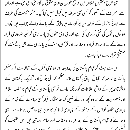
اسی طرح دستور پاکستان میں واضح طور پر بنیادی حقوق کی گارنٹی دی گئی ہے اور ان
سے انحراف کے تصور کو کسی بھی مرحلہ میں قبول نہیں کیا گیا۔ مگر حکومت کی طرف
سے اٹارنی جنرل کے ذریعہ سپریم کورٹ میں پیش کیے جانے والے جواب میں بظاہر
دونوں باتوں کی نفی کر دی گئی ہے اور بنیادی حقوق کی پاسداری کو غیر ضروری قرار
دینے کے ساتھ ساتھ قرارداد مقاصد اور قرآن و سنت کی پابندی سے بھی پارلیمنٹ کو
مستثنیٰ قرار دے دیا گیا ہے۔
اس سے ہٹ کر قیام پاکستان کی جدوجہد اور دو قومی نظریہ کے حوالہ سے اگر مفکر
پاکستان علامہ محمد اقبالؒ ، بانئ پاکستان قائد اعظم محمد علی جناحؒ اور تحریک پاکستان کے
دیگر قائدین کے واضح اعلانات کو دیکھا جائے تو بھی پاکستان کے قیام کا مقصد اسلام
اور جمہوریت کے علاوہ کچھ اور طے نہیں کیا جا سکتا۔ جبکہ کسی ریاست کے قیام کے
بنیادی مقصد کو اس کے دستور کے بنیادی ڈھانچہ کا درجہ ہی حاصل ہوتا ہے۔ یہی
وجہ ہے کہ قیام پاکستان کے بعد قرارداد مقاصد اور تمام دساتیر میں اس حقیقت کو