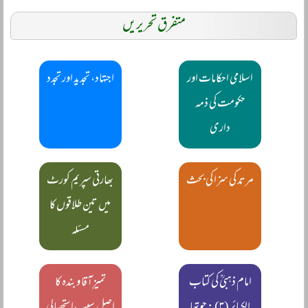
متفرق تحریریں
اسلامی احکامات اور
اجتہاد، تجدید اور تجدد
حکومت کی ذمہ
داری
مرتد کی سزا کی بحث
بھارتی سپریم کورٹ
میں تین طلاقوں کا
مسئلہ
امام ذہبیؒ کی کتاب
تمیزِ آقا و بندہ کا