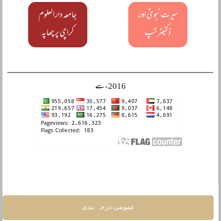
سیرت نبویؐ اور
جامعہ دارالعلوم
ڈکٹیٹرشپ
کراچی پر چھاپہ
2016ء سے
عمومی درجہ بندی