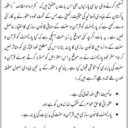
تسلیم کرنے والی سیاسی پارٹیاں بھی اس بات پر متفق ہیں کہ ’’قرارداد مقاصد‘‘ دستور
پاکستان کے بنیادی ڈھانچہ کی حیثیت رکھتی ہے جس کے تحت خود دستور نے یہ گارنٹی
دے رکھی ہے کہ پارلیمنٹ کو قرآن و سنت کے منافی قانون سازی کا اختیار حاصل
نہیں ہے۔ یہ بات اگرچہ کئی مواقع پر زیر بحث آچکی ہے کہ کیا پارلیمنٹ کو قرآن و
سنت کے دائرہ میں قانون سازی کا پابند بنانا اس کی مطلق خود مختاری کو متاثر نہیں
کرتا؟ مگر خود پارلیمنٹ نے ہر موقع پر اس اعتراض کو مسترد کرتے ہوئے قرآن و
سنت کی پابندی کو بخوشی قبول کیا ہے۔ چنانچہ دستور کے یہ تین بنیادی اصول متفقہ
طور پر طے شدہ چلے آرہے ہیں کہ:
حاکمیت اعلیٰ اللہ تعالیٰ کی ہے۔
حکمرانی کا حق عوام کے منتخب نمائندوں کو ہے اور
پارلیمنٹ قانون سازی میں قرآن و سنت کی ہدایات کی پابند ہے۔