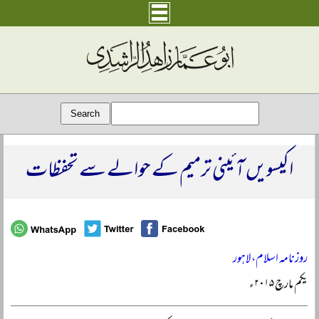
اکیسویں آئینی ترمیم کے حوالے سے تحفظات
روزنامہ اسلام، لاہور
یکم مارچ ۲۰۱۵ء