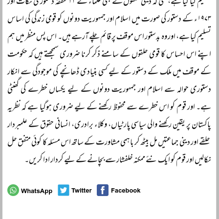
تسلیم کیا گیا ہے، حتیٰ کہ دینی حلقوں نے بھی علماء کے ۲۲ متفقہ دستوری نکات اور
۱۹۷۳ء کے دستور کی صورت میں اسلام اور جمہوریت دونوں کو قومی زندگی کی اساس
تسلیم کیا ہے، اور وہ بدستور اس موقف پر قائم چلے آرہے ہیں۔ اس پس منظر میں ہم
اپنے اس احساس کا قومی حلقوں کے سامنے ذکر کرنا ضروری سمجھتے ہیں کہ حکومت
کے موقف میں ملک کے دستور کے لیے کسی بنیادی ڈھانچے کی موجودگی سے انکار
دستوری حوالہ سے اسلام اور جمہوریت دونوں کے لیے یکساں خطرے کی گھنٹی
ہے۔ اور قوم کو اس خطرے سے محفوظ رکھنے کے لیے ضروری ہوگیا ہے کہ نظریہ
پاکستان پر یقین رکھنے والی سیاسی پارٹیاں، وکلاء برادری، انسانی حقوق کے علمبردار
حلقے اور دینی جماعتیں مل بیٹھ کر باہمی مشاورت کے ساتھ اس مسئلہ کا کوئی متفق حل
نکالیں اور قوم کو ایک نئے ممکنہ خلفشار سے بچانے کے لیے کردار ادا کریں۔