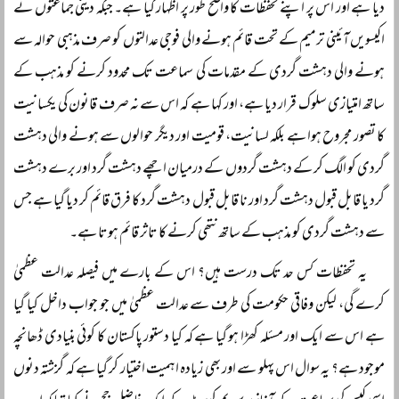
دیا ہے اور اس پر اپنے تحفظات کا واضح طور پر اظہار کیا ہے۔ جبکہ دینی جماعتوں نے
اکیسویں آئینی ترمیم کے تحت قائم ہونے والی فوجی عدالتوں کو صرف مذہبی حوالہ سے
ہونے والی دہشت گردی کے مقدمات کی سماعت تک محدود کرنے کو مذہب کے
ساتھ امتیازی سلوک قرار دیا ہے، اور کہا ہے کہ اس سے نہ صرف قانون کی یکسانیت
کا تصور مجروح ہوا ہے بلکہ لسانیت، قومیت اور دیگر حوالوں سے ہونے والی دہشت
گردی کو الگ کر کے دہشت گردوں کے درمیان اچھے دہشت گرد اور برے دہشت
گرد یا قابل قبول دہشت گرد اور نا قابل قبول دہشت گرد کا فرق قائم کر دیا گیا ہے جس
سے دہشت گردی کو مذہب کے ساتھ نتھی کرنے کا تاثر قائم ہوتا ہے۔
یہ تحفظات کس حد تک درست ہیں؟ اس کے بارے میں فیصلہ عدالت عظمیٰ
کرے گی، لیکن وفاقی حکومت کی طرف سے عدالت عظمیٰ میں جو جواب داخل کیا گیا
ہے اس سے ایک اور مسئلہ کھڑا ہو گیا ہے کہ کیا دستور پاکستان کا کوئی بنیادی ڈھانچہ
موجود ہے؟ یہ سوال اس پہلو سے اور بھی زیادہ اہمیت اختیار کر گیا ہے کہ گزشتہ دنوں