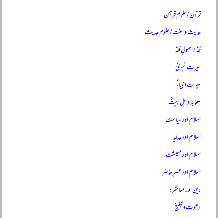
قرآن / علومِ قرآن
حدیث و سنت / علومِ حدیث
فقہ / اصولِ فقہ
سیرتِ نبویؐ
سیرتِ انبیاءؑ
صحابہؓ و اہلِ بیتؓ
اسلام اور سیاست
اسلام اور عدلیہ
اسلام اور معیشت
اسلام اور عصرِ حاضر
دین اور معاشرہ
دعوت و تبلیغ