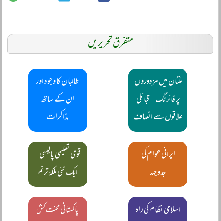
متفرق تحریریں
ملتان میں مزدوروں
طالبان کا وجود اور
پر فائرنگ ‒ قبائلی
ان کے ساتھ
علاقوں سے انصاف
مذاکرات
ایرانی عوام کی
قومی تعلیمی پالیسی ‒
جدوجہد
ایک نئی ملکۂ ترنم
اسلامی نظام کی راہ
پاکستانی محنت کش