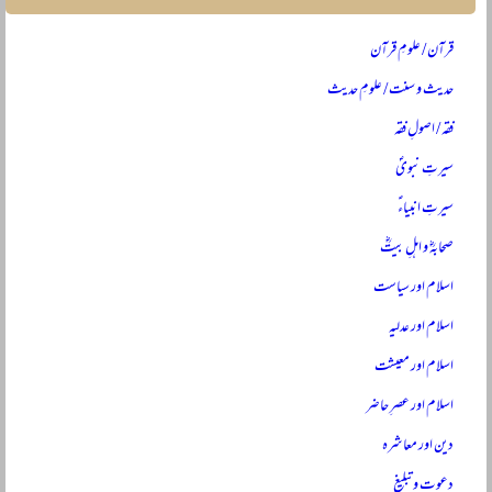
قرآن / علومِ قرآن
حدیث و سنت / علومِ حدیث
فقہ / اصولِ فقہ
سیرتِ نبویؐ
سیرتِ انبیاءؑ
صحابہؓ و اہلِ بیتؓ
اسلام اور سیاست
اسلام اور عدلیہ
اسلام اور معیشت
اسلام اور عصرِ حاضر
دین اور معاشرہ
دعوت و تبلیغ