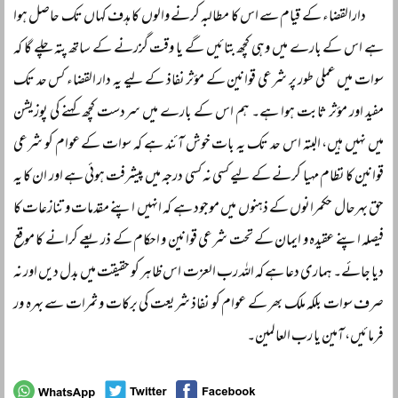
دارالقضاء کے قیام سے اس کا مطالبہ کرنے والوں کا ہدف کہاں تک حاصل ہوا
ہے اس کے بارے میں وہی کچھ بتائیں گے یا وقت گزرنے کے ساتھ پتہ چلے گا کہ
سوات میں عملی طور پر شرعی قوانین کے مؤثر نفاذ کے لیے یہ دار القضاء کس حد تک
مفید اور مؤثر ثابت ہوا ہے۔ ہم اس کے بارے میں سردست کچھ کہنے کی پوزیشن
میں نہیں ہیں، البتہ اس حد تک یہ بات خوش آئند ہے کہ سوات کے عوام کو شرعی
قوانین کا نظام مہیا کرنے کے لیے کسی نہ کسی درجہ میں پیشرفت ہوئی ہے اور ان کا یہ
حق بہرحال حکمرانوں کے ذہنوں میں موجود ہے کہ انہیں اپنے مقدمات و تنازعات کا
فیصلہ اپنے عقیدہ و ایمان کے تحت شرعی قوانین و احکام کے ذریعے کرانے کا موقع
دیا جائے۔ ہماری دعا ہے کہ اللہ رب العزت اس ظاہر کو حقیقت میں بدل دیں اور نہ
صرف سوات بلکہ ملک بھر کے عوام کو نفاذ شریعت کی برکات و ثمرات سے بہرہ ور
فرمائیں، آمین یا رب العالمین۔