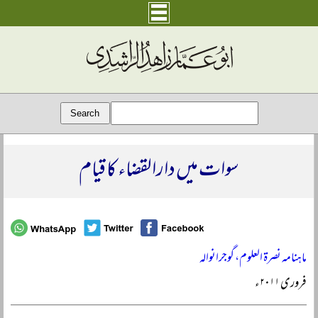
سوات میں دارالقضاء کا قیام
ماہنامہ نصرۃ العلوم، گوجرانوالہ
فروری ۲۰۱۱ء