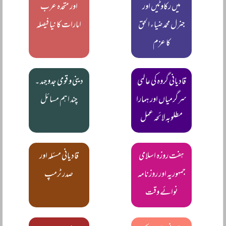
میں رکاوٹیں اور
اور متحدہ عرب
جنرل محمد ضیاء الحق
امارات کا نیا فیصلہ
کا عزم
قادیانی گروہ کی عالمی
دینی و قومی جدوجہد ۔
سرگرمیاں اور ہمارا
چند اہم مسائل
مطلوبہ لائحہ عمل
ہفت روزہ اسلامی
قادیانی مسئلہ اور
جمہوریہ اور روزنامہ
صدر ٹرمپ
نوائے وقت