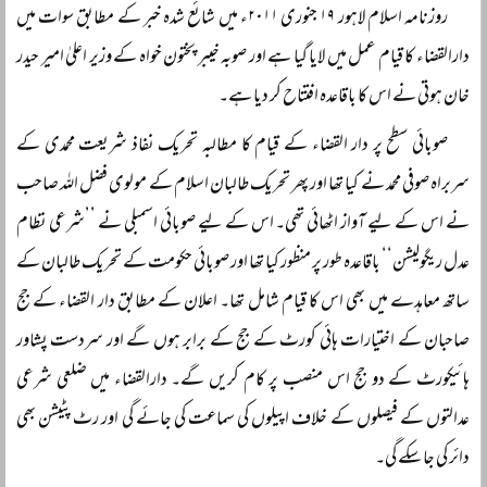
روزنامہ اسلام لاہور ۱۹ جنوری ۲۰۱۱ء میں شائع شدہ خبر کے مطابق سوات میں
دارالقضاء کا قیام عمل میں لایا گیا ہے اور صوبہ خیبر پختون خواہ کے وزیر اعلیٰ امیر حیدر
خان ہوتی نے اس کا باقاعدہ افتتاح کر دیا ہے۔
صوبائی سطح پر دار القضاء کے قیام کا مطالبہ تحریک نفاذ شریعت محمدی کے
سربراہ صوفی محمد نے کیا تھا اور پھر تحریک طالبان اسلام کے مولوی فضل اللہ صاحب
نے اس کے لیے آواز اٹھائی تھی۔ اس کے لیے صوبائی اسمبلی نے ’’شرعی نظام
عدل ریگولیشن‘‘ باقاعدہ طور پر منظور کیا تھا اور صوبائی حکومت کے تحریک طالبان کے
ساتھ معاہدے میں بھی اس کا قیام شامل تھا۔ اعلان کے مطابق دار القضاء کے جج
صاحبان کے اختیارات ہائی کورٹ کے جج کے برابر ہوں گے اور سردست پشاور
ہائیکورٹ کے دو جج اس منصب پر کام کریں گے۔ دارالقضاء میں ضلعی شرعی
عدالتوں کے فیصلوں کے خلاف اپیلوں کی سماعت کی جائے گی اور رٹ پٹیشن بھی
دائر کی جا سکے گی۔