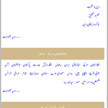
دین و حکمت
علم و تحقیق
تذکرہ بزرگانِ دین
— مزید عنوانات
مخصوص درجہ بندی
افغانستان
امریکہ
انڈونیشیا
ایران
برطانیہ
بنگلہ دیش
بھارت
پاکستان
تاجکستان
ترکیہ
جنوبی افریقہ
چیچنیا
چین
روس
سعودی عرب
سوڈان
سویٹزرلینڈ
شام
عراق
فرانس
فلسطین و اسرائیل
مصر
میانمار برما
— مزید عنوانات
تلاش باعتبار تاریخ