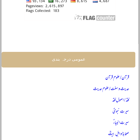
عمومی درجہ بندی
قرآن / علومِ قرآن
حدیث و سنت / علومِ حدیث
فقہ / اصولِ فقہ
سیرتِ نبویؐ
سیرتِ انبیاءؑ
صحابہؓ و اہلِ بیتؓ