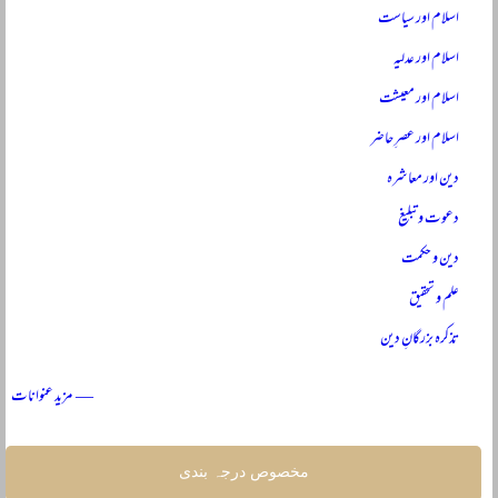
اسلام اور سیاست
اسلام اور عدلیہ
اسلام اور معیشت
اسلام اور عصرِ حاضر
دین اور معاشرہ
دعوت و تبلیغ
دین و حکمت
علم و تحقیق
تذکرہ بزرگانِ دین
— مزید عنوانات
مخصوص درجہ بندی