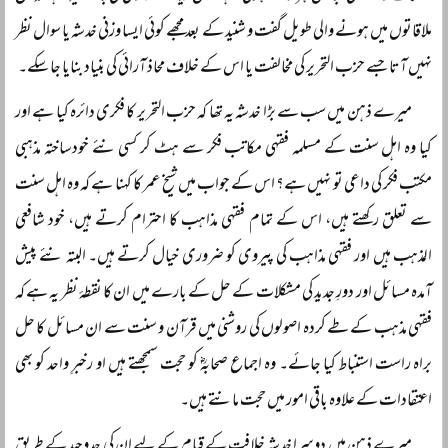
ملاقاتوں میں ہونے والی طویل گفت و شنید کے بعد مجھے کوئی ایسا وزنی خدشہ یا سوال نظر
نہیں آتا جسے حزب التحریر کی مخالفت یا اس کے خلاف محاذ آرائی کی بنیاد بنایا جا سکے۔
میرے ذہن میں سب سے بڑا خدشہ یہ تھا کہ حزب التحریر کا فکری دائرہ کیا ہے اور
کیا وہ اہل سنت کے مسلمہ فقہی مکاتب فکر سے ہٹ کر کسی نئے خودساختہ مذہبی
مکتب فکر کی داعی تو نہیں ہے؟ اس کے جواب میں شیخ عمر کا کہنا ہے کہ وہ اہل سنت
سے تعلق رکھتے ہیں، اس کے تمام فقہی مذاہب کا احترام کرتے ہیں، خود شافعی
المذہب ہیں اور فقہی مذاہب کی پیروی کو ضروری خیال کرتے ہیں۔ البتہ نئے پیش
آمدہ مسائل اور دورِ جدید کی مشکلات کے حل کے بارے میں ان کا نقطۂ نظر یہ ہے کہ
فقہی مذہب کے طے کردہ اصولوں کی روشنی میں قرآن و سنت سے ان مسائل کا حل
براہ راست استنباط کیا جائے۔ وہ اجماع صحابہؓ کو حجت سمجھتے ہیں او رخبرِ واحد کو بھی
اعتقادات کے علاوہ باقی امور میں حجت مانتے ہیں۔
میرے ذہن میں دوسرا خدشہ خلافت کے قیام کے لیے ان کی جدوجہد کے طریق