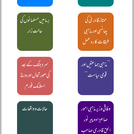
ممتاز قادریؒ کی
برما میں مسلمانوں کی
پھانسی اور مذہبی
حالت زار
طبقات کا رد عمل
’’مذہبی جماعتیں اور
سرد جنگ کے بعد
قومی سیاست‘‘
کی صورتحال اور ورلڈ
اسلامک فورم
وفاقی وزیر مذہبی امور
حالات و واقعات
صاحبزادہ پیر نور
الحق قادری صاحب