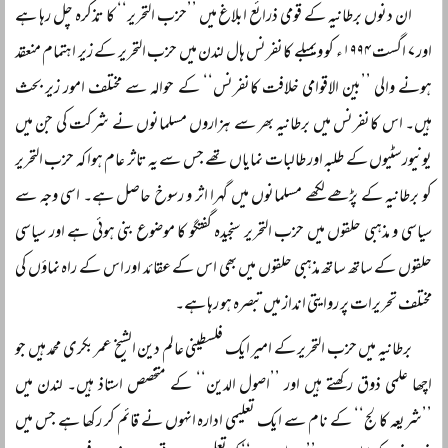
ان دنوں برطانیہ کے قومی ذرائع ابلاغ میں ’’حزب التحریر‘‘ کا تذکرہ چل رہا ہے
اور ۷ اگست ۱۹۹۴ء کو ویمبلے کانفرنس ہال لندن میں حزب التحریر کے زیر اہتمام منعقد
ہونے والی ’’بین الاقوامی خلافت کانفرنس‘‘ کے حوالہ سے مختلف امور زیر بحث
ہیں۔ اس کانفرنس میں برطانیہ بھر سے ہزاروں مسلمانوں نے شرکت کی جن میں
یونیورسٹیوں کے طلبہ اور طالبات نمایاں تھے جس سے یہ تاثر عام ہوا کہ حزب التحریر
کو برطانیہ کے پڑھے لکھے مسلمانوں میں گہرا اثر و رسوخ حاصل ہے۔ اسی وجہ سے
سیاسی و مذہبی حلقوں میں حزب التحریر سنجیدہ گفتگو کا موضوع بنی ہوئی ہے اور سیاسی
حلقوں کے ساتھ ساتھ مذہبی حلقوں میں بھی اس کے عقائد اور اس کے راہ نماؤں کی
مختلف تحریرات پر روایتی انداز میں تبصرہ ہو رہا ہے۔
برطانیہ میں حزب التحریر کے امیر ایک فلسطینی عالم دین الشیخ عمر بکری محمد ہیں جو
اچھا علمی ذوق رکھتے ہیں اور ’’اصول الدین‘‘ کے متخصص استاذ ہیں۔ لندن میں
’’شریعہ کالج‘‘ کے نام سے ایک تعلیمی ادارہ انہوں نے قائم کر رکھا ہے جس میں