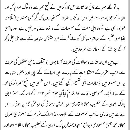
یہ تو تھے میرے ذاتی خدشات جن کا ذکر میں نے شیخ عمر سے دوٹوک طور پر کیا اور
ان کے جوابات سے میں اس حد تک ضرور مطمئن ہوں کہ اگر کسی مسئلہ پر اختلاف
موجود بھی ہے تو وہ اہل سنت کے مسلمات کے دائرہ سے باہر نہیں ہے اور باہمی
افہام و تفہیم کے ساتھ مسائل کو طے کرنے اور مشترکہ مقاصد کے لیے مل جل کر
آگے بڑھنے کے امکانات موجود ہیں۔
اب میں ان خدشات و سوالات کی طرف آتا ہوں جو مختلف مذہبی حلقوں کی طرف
سے حزب التحریر کے اعتقادات کے بارے میں اٹھائے گئے ہیں اور بعض مقامات
پر اس سلسلہ میں اشتہارات بھی تقسیم کیے گئے ہیں۔ اس ضمن میں الشیخ عمر بکری محمد
کے ساتھ ایک خصوصی ملاقات کا اہتمام کیا گیا جو ۳ ستمبر ۱۹۹۴ء کو اسلامک سنٹر اپٹن
پارک لندن کے خطیب مولانا قاری عبد الرشید رحمانی کی رہائش گاہ پر ہوئی۔ اس
ملاقات میں قاری صاحب موصوف کے علاوہ ورلڈ اسلامک فورم کے سیکرٹری جنرل
مولانا محمد عیسیٰ منصوری، جامع مسجد ویمبلڈن پارک لندن کے خطیب مولانا کلام احمد اور