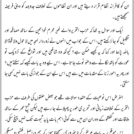
ان کو کافرانہ نظام قرار دیتے ہیں اور ان نظاموں کے خلاف جدوجہد کو دینی فریضہ
سمجھتے ہیں۔
ایک اور سوال یہ تھا کہ حزب التحریر والے غیر محرم خواتین کے ساتھ مصافحہ اور
تقبیل کو جائز کہتے ہیں، اس کے جواب میں انہوں نے زوردار لہجہ میں لا حول ولا قوۃ الا
باللہ پڑھا اور کہا کہ یہ کیسے ممکن ہے؟ کیونکہ وہ شافعی ہیں اور شوافع کے نزدیک تو
عورت کو ہاتھ لگانے سے وضو ٹوٹ جاتا ہے، اس لیے وہ یہ بات کیسے کہہ سکتے ہیں؟
اور پھر یہ امور زنا کے مقدمات میں سے ہیں اس لیے ان کے جواز کی بات نہیں کہی جا
سکتی۔
الغرض اس نوعیت کے متعدد سوالات تھے جو بعض حلقوں کی طرف سے حزب
التحریر کے خلاف زبانی اور تحریری طور پر پھیلائے جا رہے ہیں لیکن شیخ عمر کے ساتھ
ملاقات اور گفتگو کے دوران ان میں سے کوئی اہم بات پایۂ ثبوت تک نہیں پہنچ سکی۔
اس موقع پر یہ بات عرض کرنا ضروری سمجھتا ہوں کہ ہم دراصل فقہی و مسلکی