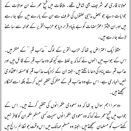
مولانا قاری محمد شریف بھی شامل تھے۔ ملاقات میں شیخ عمر نے ان سوالات کے
جوابات دیے جو بعض مذہبی حلقوں کی طرف سے ان کے بارے میں کیے جا رہے
ہیں اور ان بیشتر اعتراضات کو بے بنیاد قرار دیا جو حزب التحریر کے حوالہ سے سامنے
لائے جا رہے ہیں۔
مثلاً ایک اعتراض یہ تھا کہ حزب التحریر کے لوگ ’’عذاب قبر‘‘ کے منکر ہیں۔
اس کے جواب میں انہوں نے کہا کہ یہ غلط ہے کیونکہ وہ عذاب قبر کے قائل ہیں اور
عذاب قبر سے پناہ کی دعا مانگتے ہیں، البتہ ان کے نزدیک عذاب قبر کا مسئلہ اعتقادی
نہیں اخباری ہے، اس لیے وہ عذاب قبر کے منکر کی تکفیر نہیں کرتے بلکہ اسے گنہگار
سمجھتے ہیں۔
دوسرا اہم سوال یہ تھا کہ وہ سعودی حکمرانوں کی تکفیر کرتے ہیں۔ اس کے
جواب میں شیخ عمر نے کہا کہ وہ سعودی حکمرانوں سمیت کسی مسلم حکمران کو کافر نہیں
کہتے سب کو مسلمان سمجھتے ہیں، البتہ وہ مسلم ممالک میں اس وقت جو نظائم رائج ہیں