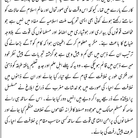
کار کے بارے میں تھا۔ کیونکہ اس وقت عالمی صورتحال اور عالم اسلام کے حالات کو
سامنے رکھتے ہوئے کوئی بھی ایسی تحریک ملت اسلامیہ کے مفاد میں نہیں ہے جو
مخالف قوتوں کی بیداری اور ہوشیاری میں اضافہ اور مسلمانوں کی قوت کے بلاوجہ
ضیاع کا باعث بنے۔ مگر یہ معلوم کر کے اطمینان ہوا کہ کام کو آگے بڑھانے کی
ترتیب ان کے ذہن میں بھی کم و بیش وہی ہے جو گزشتہ تجربات کے پیش نظر خود
میرے ذہن میں قائم ہو چکی ہے۔ وہ یہ کہ پہلے اہل علم اور جدید تعلیم یافتہ طبقہ کو ذہنی
اور فکری طور پر خلافت کے قیام کے لیے تیار کیا جائے اور ان کے ذہنوں میں
خلافت کے احیاء کی صورت میں جو خدشات مغرب کے ذرائع ابلاغ نے مسلسل
پراپیگنڈہ کے ذریعے پیدا کر دیے ہیں انہیں دور کیا جائے۔ اس کے ساتھ ہی رائے
عامہ کو مسلم ممالک میں موجود و مسلط کافرانہ نظاموں کے خلاف منظم کیا جائے اور
مسلمانوں کی پرامن اجتماعی قوت کے ساتھ کسی مناسب مقام پر خلافت کے احیاء کی
طرف پیش رفت کی جائے۔