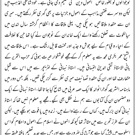
نوجوانوں کو بطور خاص ’’اصول دین‘‘ کی تعلیم دی جاتی ہے۔ خود شافعی المذہب ہیں
لیکن دوسرے فقہی مذاہب کے اصول و جزئیات پر بھی گہری نظر رکھتے ہیں۔ میری
ان سے متعدد ملاقاتیں ہو چکی ہیں، پہلی ملاقات کا انتظام گزشتہ سال لندن میں
سیالکوٹ سے تعلق رکھنے والے ایک خاندان کے نوجوان نے کیا تھا جن کا خلافت
کے احیاء و قیام کے لیے جوش و جذبہ اور محنت قابل رشک ہے۔ اس ملاقات میں
الشیخ عمر بکری محمد سے یہ معلوم کر کے مجھے خوشگوار حیرت ہوئی کہ حزب التحریر کے
بانی الاستاذ تقی الدینؒ النبہانی ہیں۔ استاذ نبہانی کے لٹریچر سے میں اس سے قبل
متعارف تھا اور ان کی متعدد تصانیف میری نظر سے گزر چکی تھیں۔ بلکہ جس دور میں
ماہنامہ الشریعہ گوجرانوالہ کا ایک حصہ عربی میں شائع کیا جاتا تھا، استاذ نبہانی کے ایک
دو مضمون ان کی کتابوں سے ہم نے نقل بھی کیے۔ مجھے یہ معلوم نہیں تھا کہ استاذ
نبہانی کون بزرگ ہیں، کہاں کے رہنے والے ہیں، زندہ ہیں یا فوت ہو چکے ہیں، لیکن
ان کے طرز تحریر سے میں متاثر تھا کیونکہ انہوں نے اسلام کے اصول و احکام کو اس
اسلوب میں پیش کیا ہے جو آج کی ضرورت ہے اور جس سے جدید تعلیم یافتہ طبقہ کے