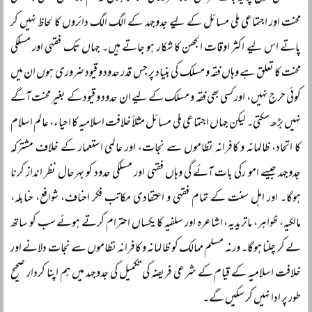
محنت اور اجتماعی ملی مسائل کے لیے جدوجہد کے الگ الگ دائروں کا لحاظ نہیں کر
پاتے اس لیے اکثر اوقات الجھن کا شکار ہو جاتے ہیں۔ جہاں تک فقہی اور مسلکی
محنت کا تعلق ہے وہاں فقہ و مسلک کی بنیاد پر جس قدر حدود و قیود ضروری ہوں ان میں
کوئی حرج نہیں، اور کسی بھی فقہ و مسلک کے لیے ان حدود و قیود کے بغیر محنت آگے
نہیں بڑھ سکتی۔ لیکن جہاں اجتماعی ملی مسائل مثلاً خلافت اسلامیہ کا احیاء، عالم اسلام
کا اتحاد، ظالمانہ و کافرانہ نظاموں سے نجات، اور عالمی استعمار کے خلاف مشترکہ
جدوجہد جیسے امو رکی بات آئے گی وہاں فقہی اور مسلکی حدود کو بہرحال نظر انداز کرنا
ہوگا۔ اور اہل سنت کے تمام فقہی و اعتقادی مکاتب فکر احناف، شوافع، حنابلہ،
مالکیہ، ظواہر، ماتریدیہ، اشاعرہ اور سلفیہ کا یکساں احترام کرتے ہوئے سب کو ساتھ
لے کر چلنا ہوگا۔ ورنہ مسلم ممالک کو ظالمانہ و کافرانہ نظاموں سے نجات دلانے اور
خلافت اسلامیہ کے قیام کے شرعی فریضہ کی تکمیل کی جدوجہد میں ہم اپنا کردار صحیح
طور پر ادا نہیں کر سکیں گے۔