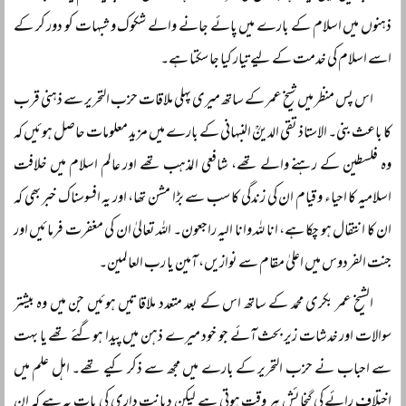
ذہنوں میں اسلام کے بارے میں پائے جانے والے شکوک و شبہات کو دور کر کے
اسے اسلام کی خدمت کے لیے تیار کیا جا سکتا ہے۔
اس پس منظر میں شیخ عمر کے ساتھ میری پہلی ملاقات حزب التحریر سے ذہنی قرب
کا باعث بنی۔ الاستاذ تقی الدینؒ النبہانی کے بارے میں مزید معلومات حاصل ہوئیں کہ
وہ فلسطین کے رہنے والے تھے، شافعی المذہب تھے اور عالم اسلام میں خلافت
اسلامیہ کا احیاء و قیام ان کی زندگی کا سب سے بڑا مشن تھا، اور یہ افسوسناک خبر بھی کہ
ان کا انتقال ہو چکا ہے، انا للہ وانا الیہ راجعون۔ اللہ تعالیٰ ان کی مغفرت فرمائیں اور
جنت الفردوس میں اعلیٰ مقام سے نوازیں، آمین یا رب العالمین۔
الشیخ عمر بکری محمد کے ساتھ اس کے بعد متعدد ملاقاتیں ہوئیں جن میں وہ بیشتر
سوالات اور خدشات زیر بحث آئے جو خود میرے ذہن میں پیدا ہوگئے تھے یا بہت
سے احباب نے حزب التحریر کے بارے میں مجھ سے ذکر کیے تھے۔ اہل علم میں
اختلاف رائے کی گنجائش ہر وقت ہوتی ہے لیکن دیانت داری کی بات یہ ہے کہ ان