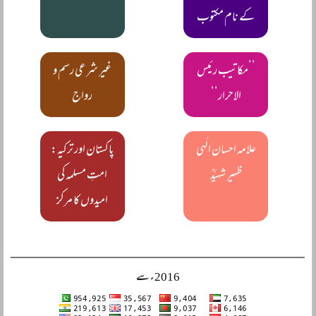
کے نام مکتوب
’’مکاتیب رئیس
غیر شرعی رسم و
الاحرار‘‘
رواج
علامہ احسان الٰہی
پاکستان اور ترکیہ:
ظہیر شہیدؒ
امتِ مسلمہ کی
امیدوں کا مرکز
2016ء سے