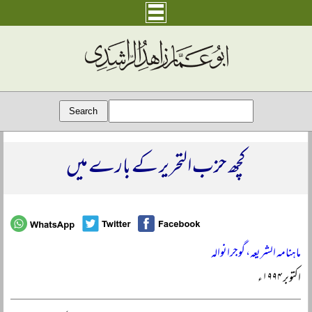
کچھ حزب التحریر کے بارے میں
ماہنامہ الشریعہ، گوجرانوالہ
اکتوبر ۱۹۹۴ء