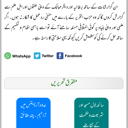
ان گزارشات کے ساتھ برطانیہ اور دیگر ممالک کے دینی حلقوں اور اہل علم سے
گزارش کروں گا کہ وہ حزب التحریر کے بارے میں منفی ردعمل کا شکار نہ ہوں۔ اگر
علمی اور دینی بنیاد پر کوئی اختلافی مسئلہ سامنے آئے تو اسے باہمی افہام و تفہیم کے
ساتھ حل کرنے کی کوشش کریں کیونکہ یہی سلامتی کا راستہ ہے۔
متفرق تحریریں
سانحہ لال مسجد اور
حدود آرڈیننس میں
شریعت وحکمت
ترامیم ۔ چند حقائق
کے تقاضے