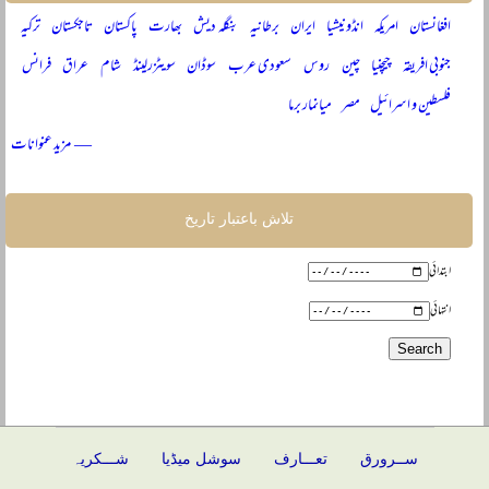
افغانستان
امریکہ
انڈونیشیا
ایران
برطانیہ
بنگلہ دیش
بھارت
پاکستان
تاجکستان
ترکیہ
جنوبی افریقہ
چیچنیا
چین
روس
سعودی عرب
سوڈان
سویٹزرلینڈ
شام
عراق
فرانس
فلسطین و اسرائیل
مصر
میانمار برما
— مزید عنوانات
تلاش باعتبار تاریخ
ابتدائی
انتہائی
ســرورق
تعـــارف
سوشل میڈیا
شـــکریہ