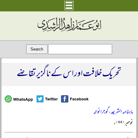
تحریک خلافت اور اس کے ناگزیر تقاضے
ماہنامہ الشریعہ، گوجرانوالہ
نومبر ۱۹۹۱ء