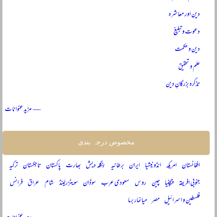
دین اور معاشرہ
دعوت و تبلیغ
دین و حکمت
علم و تحقیق
تذکرہ بزرگانِ دین
— مزید عنوانات
مخصوص درجہ بندی
افغانستان
امریکہ
انڈونیشیا
ایران
برطانیہ
بنگلہ دیش
بھارت
پاکستان
تاجکستان
ترکیہ
جنوبی افریقہ
چیچنیا
چین
روس
سعودی عرب
سوڈان
سویٹزرلینڈ
شام
عراق
فرانس
فلسطین و اسرائیل
مصر
میانمار برما