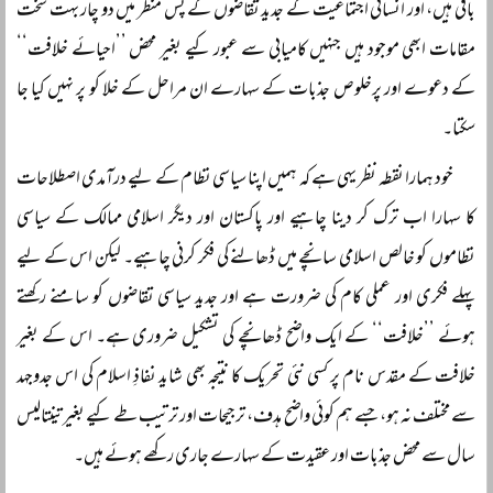
باقی ہیں، اور انسانی اجتماعیت کے جدید تقاضوں کے پس منظر میں دو چار بہت سخت
مقامات ابھی موجود ہیں جنہیں کامیابی سے عبور کیے بغیر محض ’’احیائے خلافت‘‘
کے دعوے اور پرخلوص جذبات کے سہارے ان مراحل کے خلا کو پر نہیں کیا جا
سکتا۔
خود ہمارا نقطہ نظر یہی ہے کہ ہمیں اپنا سیاسی نظام کے لیے درآمدی اصطلاحات
کا سہارا اب ترک کر دینا چاہیے اور پاکستان اور دیگر اسلامی ممالک کے سیاسی
نظاموں کو خالص اسلامی سانچے میں ڈھالنے کی فکر کرنی چاہیے۔ لیکن اس کے لیے
پہلے فکری اور عملی کام کی ضرورت ہے اور جدید سیاسی تقاضوں کو سامنے رکھتے
ہوئے ’’خلافت‘‘ کے ایک واضح ڈھانچے کی تشکیل ضروری ہے۔ اس کے بغیر
خلافت کے مقدس نام پر کسی نئی تحریک کا نتیجہ بھی شاید نفاذِ اسلام کی اس جدوجہد
سے مختلف نہ ہو، جسے ہم کوئی واضح ہدف، ترجیحات اور ترتیب طے کیے بغیر تینتالیس
سال سے محض جذبات اور عقیدت کے سہارے جاری رکھے ہوئے ہیں۔