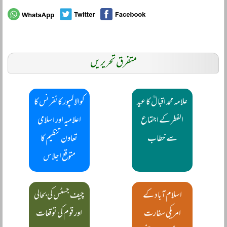
متفرق تحریریں
علامہ محمد اقبالؒ کا عید
کوالالمپور کانفرنس کا
الفطر کے اجتماع
اعلامیہ اور اسلامی
سے خطاب
تعاون تنظیم کا
متوقع اجلاس
اسلام آباد کے
چیف جسٹس کی بحالی
امریکی سفارت
اور قوم کی توقعات