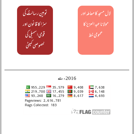
لال مسجد کا معاملہ اور
توہینِ رسالتؐ کی
مولانا عبد العزیز کا
سزا کا قانون اور
عمومی خط
قومی اسمبلی کی
خصوصی کمیٹی
2016ء سے