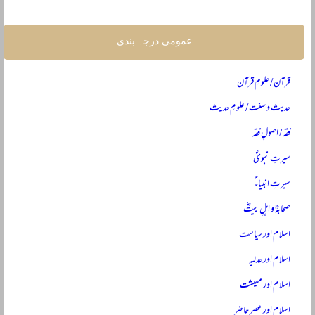
عمومی درجہ بندی
قرآن / علومِ قرآن
حدیث و سنت / علومِ حدیث
فقہ / اصولِ فقہ
سیرتِ نبویؐ
سیرتِ انبیاءؑ
صحابہؓ و اہلِ بیتؓ
اسلام اور سیاست
اسلام اور عدلیہ
اسلام اور معیشت
اسلام اور عصرِ حاضر