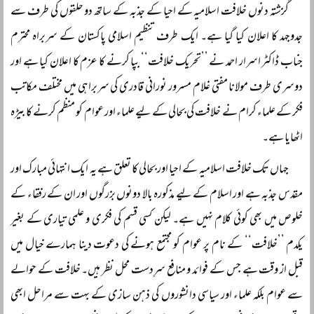
گزشتہ دنوں خلافت اسلامیہ کے احیا کے جذبہ کے ساتھ دو حلقوں کی طرف سے
جدوجہد کا اعلان کیا گیا ہے۔ ایک طرف تنظیم اسلامی پاکستان کے سربراہ محترم
جناب ڈاکٹر اسرار احمد نے ’’تحریک خلافت‘‘ بپا کرنے کا عزم کا اعلان کیا ہے اور
دوسری طرف مولانا مفتی غلام مسرور نورانی قادری کی سربراہی میں مختلف مکاتب
فکر کے علماء کرام نے خلافت کی بحالی کے لیے علماء اور عوام کو منظم کرنے کا بیڑہ
اٹھایا ہے۔
جہاں تک خلافت اسلامیہ کے احیا اور بحالی کا تعلق ہے یہ ایک انتہائی مبارک اور
مقدس جذبہ ہے اور اسلام کے لیے مذکورہ بالا دونوں بزرگوں اور ان کے رفقاء کے
خلوص میں بھی کوئی کلام نہیں ہے۔ لیکن کسی قسم کی فکری و علمی تیاری کے بغیر
یکدم ’’خلافت‘‘ کے نام پر عوام کو مجتمع ہونے کی دعوت دینا ہمارے خیال میں
قبل از وقت ہے جس کے فوائد و منافع سرِدست محل نظر ہیں۔ خلافت کے حوالے
سے عوام بلکہ علماء اور سیاسی دانشوروں کی ذہن سازی کے بہت سے مراحل ابھی