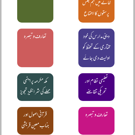
خانے میں ہم جنس
پرستوں کا اجتماع
دینی مدارس کی خود
تعارف و تبصرہ
مختاری کے تحفظ کو
اولیت دی جائے
تعلیمی نظام اور
مکہ مکرمہ پر ایٹمی
تحریکی تقاضے
حملے کی شر انگیز تجویز
تعارف و تبصرہ
قرآنی اصول اور
جناب معین قریشی