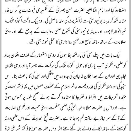
انہوں نے ہمیشہ قائم رکھی۔ انہوں نے مدینہ منورہ میں ممتاز عرب اساتذہ سے
استفادہ کیا اور امام التابعین حضرت حسن بصریؒ کے تفسیری فیوضات پر گراں قدر
مقالہ لکھ کر مدینہ یونیورسٹی سے ڈاکٹریٹ کی سند حاصل کی۔ وہ بیک وقت اکوڑہ خٹک،
شیرانوالہ لاہور، اور مدینہ یونیورسٹی کی متنوع علمی روایات کے جامع تھے اور دینی
صلابت کے ساتھ ساتھ توسع اور علمی رواداری کا عملی نمونہ بھی تھے۔
ایک بات میں پہلے بھی کئی بار لکھ چکا ہوں کہ روسی استعمار کے خلاف افغان جہاد
کو علمی و فکری آب یاری کاماحول اکوڑہ خٹک کی برکت سے میسر آیا اور وہی افغان
مجاہدین اور ان کے بعد افغان طالبان کی جدوجہد میں پختگی اور سنجیدگی کا باعث بنا۔ اس
سنجیدگی اور پختہ فکری کی قدر و قیمت عالم اسلام کے مختلف حصوں میں نفاذ شریعت کی
متعدد تحریکات میں افراط و تفریط کا مشاہدہ کرتے ہوئے صحیح طور پر محسوس ہوتی
ہے۔ اور اس پر حضرت مولانا عبد الحقؒ کی علمی عظمت، دینی حمیت اور فکری صلابت
کے آگے سر نیاز بے ساختہ خم ہو جاتا ہے۔ حضرت شیخ الحدیثؒ کے اس علمی ورثہ
کو سینے کے ساتھ لگانے والے چند گنے چنے افراد میں حضرت مولانا ڈاکٹر شیر علی شاہؒ