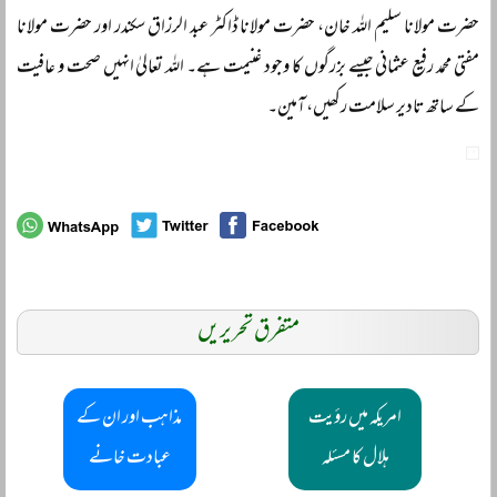
حضرت مولانا سلیم اللہ خان، حضرت مولانا ڈاکٹر عبد الرزاق سکندر اور حضرت مولانا
مفتی محمد رفیع عثمانی جیسے بزرگوں کا وجود غنیمت ہے۔ اللہ تعالیٰ انہیں صحت و عافیت
کے ساتھ تادیر سلامت رکھیں، آمین۔
متفرق تحریریں
امریکہ میں رؤیت
مذاہب اور ان کے
ہلال کا مسئلہ
عبادت خانے