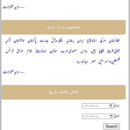
— مزید عنوانات
مخصوص درجہ بندی
افغانستان
امریکہ
انڈونیشیا
ایران
برطانیہ
بنگلہ دیش
بھارت
پاکستان
تاجکستان
ترکیہ
جنوبی افریقہ
چیچنیا
چین
روس
سعودی عرب
سوڈان
سویٹزرلینڈ
شام
عراق
فرانس
فلسطین و اسرائیل
مصر
میانمار برما
— مزید عنوانات
تلاش باعتبار تاریخ
ابتدائی
انتہائی