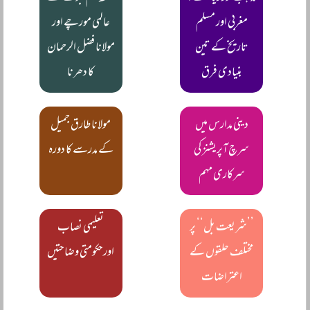
مغربی اور مسلم
عالمی مورچے اور
تاریخ کے تین
مولانا فضل الرحمان
بنیادی فرق
کا دھرنا
دینی مدارس میں
مولانا طارق جمیل
سرچ آپریشنز کی
کے مدرسے کا دورہ
سرکاری مہم
’’شریعت بل‘‘ پر
تعلیمی نصاب
مختلف حلقوں کے
اورحکومتی وضاحتیں
اعتراضات