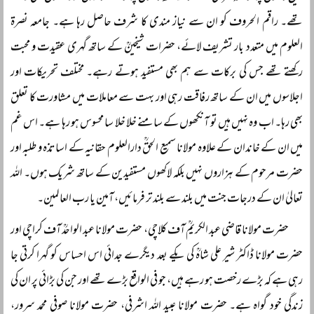
تھے۔ راقم الحروف کو ان سے نیاز مندی کا شرف حاصل رہا ہے۔ جامعہ نصرۃ
العلوم میں متعدد بار تشریف لائے، حضرات شیخینؒ کے ساتھ گہری عقیدت و محبت
رکھتے تھے جس کی برکات سے ہم بھی مستفید ہوتے رہے۔ مختلف تحریکات اور
اجلاسوں میں ان کے ساتھ رفاقت رہی اور بہت سے معاملات میں مشاورت کا تعلق
بھی رہا۔ اب وہ نہیں ہیں تو آنکھوں کے سامنے خلا خلا سا محسوس ہو رہا ہے۔ اس غم
میں ان کے خاندان کے علاوہ مولانا سمیع الحقؒ دارالعلوم حقانیہ کے اساتذہ و طلبہ اور
حضرت مرحوم کے ہزاروں نہیں بلکہ لاکھوں مستفیدین کے ساتھ شریک ہوں۔ اللہ
تعالیٰ ان کے درجات جنت میں بلند سے بلند تر فرمائیں، آمین یا رب العالمین۔
حضرت مولانا قاضی عبد الکریمؒ آف کلاچی، حضرت مولانا عبد الواحدؒ آف کراچی اور
حضرت مولانا ڈاکٹر شیر علی شاہؒ کی یکے بعد دیگرے جدائی اس احساس کو گہرا کرتی جا
رہی ہے کہ بڑے رخصت ہو رہے ہیں، جو فی الواقع بڑے تھے اور جن کی بڑائی پر ان کی
زندگی خود گواہ ہے۔ حضرت مولانا عبید اللہ اشرفی، حضرت مولانا صوفی محمد سرور،