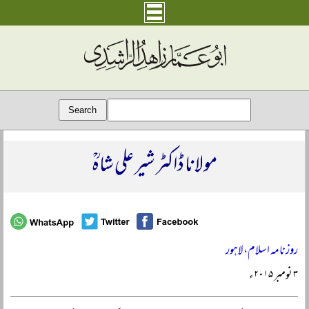
مولانا ڈاکٹر شیر علی شاہؒ
روزنامہ اسلام، لاہور
۳ نومبر ۲۰۱۵ء