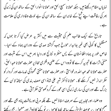
نمایاں مقام رکھتے ہیں، جبکہ مولانا سمیع الحق اور مولانا انوار الحق کے ساتھ ان کی زندگی
بھر کی رفاقت اپنے شیخ کے خاندان کے ساتھ ان کی بے لوث وفاداری کی علامت
ہے۔
تاریخ کے ایک طالب علم کی حیثیت سے میں اکثر یہ عرض کیا کرتا ہوں کہ
مستقبل کا کوئی بھی غیر جانبدار مؤرخ جب گزشتہ صدی کے دوران جہاد کے احیاء،
خاص طور پر جہاد افغانستان کے پس منظر و نتائج اور دنیا بھر میں اس کے مثبت اور
منفی اثرات کا تجزیہ کرے گا تو وہ اس کے علمی و فکری محاذ پر حضرت مولانا عبد الحقؒ ،
حضرت مولانا محمد عبد اللہ درخواستیؒ ، اور حضرت مولانا مفتی محمودؒ کی خدمات اور کردار کو
نظر انداز نہیں کر سکے گا۔ مولانا ڈاکٹر شیر علی شاہؒ اسی صف بندی کی سیکنڈ لائن کے
بزرگ تھے اور ان کی ساری زندگی اسی محور کے گرد گھومتی نظر آتی ہے۔
وہ علماء اور مجاہدین کے صرف استاذ نہیں تھے بلکہ مربی اور پشت پناہ بھی تھے اور
صحیح کاموں پر حوصلہ افزائی کے ساتھ غلط کاموں پر ٹوکنے کا ذوق اور معمول بھی رکھتے