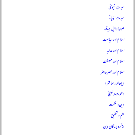
سیرتِ نبویؐ
سیرتِ انبیاءؑ
صحابہؓ و اہلِ بیتؓ
اسلام اور سیاست
اسلام اور عدلیہ
اسلام اور معیشت
اسلام اور عصرِ حاضر
دین اور معاشرہ
دعوت و تبلیغ
دین و حکمت
علم و تحقیق
تذکرہ بزرگانِ دین