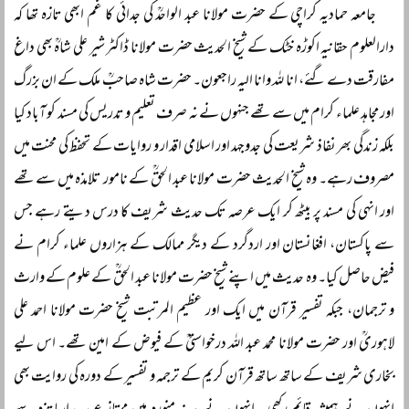
جامعہ حمادیہ کراچی کے حضرت مولانا عبد الواحدؒ کی جدائی کا غم ابھی تازہ تھا کہ
دارالعلوم حقانیہ اکوڑہ خٹک کے شیخ الحدیث حضرت مولانا ڈاکٹر شیر علی شاہؒ بھی داغ
مفارقت دے گئے، انا للہ وانا الیہ راجعون۔ حضرت شاہ صاحبؒ ملک کے ان بزرگ
اور مجاہد علماء کرام میں سے تھے جنہوں نے نہ صرف تعلیم و تدریس کی مسند کو آباد کیا
بلکہ زندگی بھر نفاذ شریعت کی جدوجہد اور اسلامی اقدار و روایات کے تحفظ کی محنت میں
مصروف رہے۔ وہ شیخ الحدیث حضرت مولانا عبد الحقؒ کے نامور تلامذہ میں سے تھے
اور انہی کی مسند پر بیٹھ کر ایک عرصہ تک حدیث شریف کا درس دیتے رہے جس
سے پاکستان، افغانستان اور اردگرد کے دیگر ممالک کے ہزاروں علماء کرام نے
فیض حاصل کیا۔ وہ حدیث میں اپنے شیخ حضرت مولانا عبد الحقؒ کے علوم کے وارث
و ترجمان، جبکہ تفسیر قرآن میں ایک اور عظیم المرتبت شیخ حضرت مولانا احمد علی
لاہوریؒ اور حضرت مولانا محمد عبد اللہ درخواستیؒ کے فیوض کے امین تھے۔ اس لیے
بخاری شریف کے ساتھ ساتھ قرآن کریم کے ترجمہ و تفسیر کے دورہ کی روایت بھی