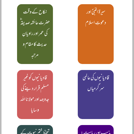
سیرۃ النبیؐ اور
نکاح کے وقت
دعوتِ اسلام
حضرت عائشہ صدیقہ ؓ
کی عمر اور راویانِ
حدیث کا مقام و
مرتبہ
قادیانیوں کی عالمی
قادیانیوں کو غیر
سر گرمیاں
مسلم قرار دینے کی
جدوجہد اور مولانا اللہ
وسایا
مذہب اور ریاست:
تحفظ ختم نبوت کے