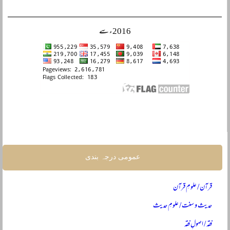
2016ء سے
عمومی درجہ بندی
قرآن / علومِ قرآن
حدیث و سنت / علومِ حدیث
فقہ / اصولِ فقہ