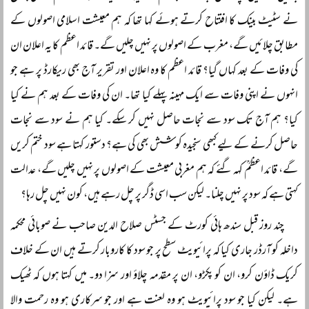
نے سٹیٹ بینک کا افتتاح کرتے ہوئے کہا تھا کہ ہم معیشت اسلامی اصولوں کے
مطابق چلائیں گے، مغرب کے اصولوں پر نہیں چلیں گے۔ قائد اعظم کا یہ اعلان ان
کی وفات کے بعد کہاں گیا؟ قائد اعظم کا وہ اعلان اور تقریر آج بھی ریکارڈ پر ہے جو
انہوں نے اپنی وفات سے ایک مہینہ پہلے کیا تھا۔ ان کی وفات کے بعد ہم نے کیا
کیا؟ ہم آج تک سود سے نجات حاصل نہیں کر سکے۔ کیا ہم نے سود سے نجات
حاصل کرنے کے لیے کبھی سنجیدہ کوشش بھی کی ہے؟ دستور کہتا ہے سود ختم کریں
گے، قائد اعظمؒ کہہ گئے کہ ہم مغربی معیشت کے اصولوں پر نہیں چلیں گے، عدالت
کہتی ہے کہ سود پر نہیں چلنا۔ لیکن سب اسی ڈگر پر چل رہے ہیں، کون نہیں چل رہا؟
چند روز قبل سندھ ہائی کورٹ کے جسٹس صلاح الدین صاحب نے صوبائی محکمہ
داخلہ کو آرڈر جاری کیا کہ پرائیویٹ سطح پر جو سود کا کاروبار کرتے ہیں ان کے خلاف
کریک ڈاؤن کرو، ان کو پکڑو، ان پر مقدمہ چلاؤ اور سزا دو۔ میں کہتا ہوں کہ ٹھیک
ہے۔ لیکن کیا جو سود پرائیویٹ ہو وہ لعنت ہے اور جو سرکاری ہو وہ رحمت والا