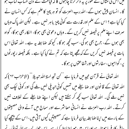
میں اس کی مثال کے طور پر یہ ذکر کرنا چاہوں گا کہ قیامت کے دن حساب کتاب ہو
گا۔ انسان پیش ہوں گے، اللہ رب العزت کو تو ہر چیز کا علم ہے کہ کس انسان نے
کیا کیا ہے؟ اس کے علم اور قدرت سے کوئی چیز باہر نہیں ہے۔ لیکن اللہ پاک وہاں
صرف اپنے علم پر فیصلہ نہیں کریں گے۔ وہاں دعویٰ بھی ہو گا، انکار بھی ہو گا، گواہ
بھی ہوں گے، جرح بھی ہو گی، سب کچھ ہو گا۔ کیونکہ ضابطہ یہ ہے۔ اللہ تعالیٰ اس
بات پر فیصلہ نہیں کریں گے کہ مجھے پتا ہے کہ تم نے کیا کیا ہے۔ بلکہ فیصلہ رپورٹوں
پر، گواہیوں، سفارشوں اور شفاعتوں پر ہو گا۔
اللہ تعالیٰ نے قرآن مجید میں فرمایا ہے ’’لن تجد لسنۃ اللہ تبدیلا‘‘ (الاحزاب ۶۲) کہ
اللہ تعالیٰ کے قانون اور ضابطے میں تمہیں کوئی تبدیلی نہیں ملے گی اور کوئی لچک بھی
نہیں ملے گی۔ اللہ تعالیٰ سب کچھ کر سکتے ہیں لیکن اپنے ضابطے کے خلاف نہیں
کرتے۔ اللہ رب العزت نے انسانی معاشرے اور سماج میں آنے والی مصیبتوں
کے بارے میں اپنا ضابطہ بیان فرمایا ہے کہ مصیبتیں کیوں آتی ہیں، اس کے پیچھے کیا