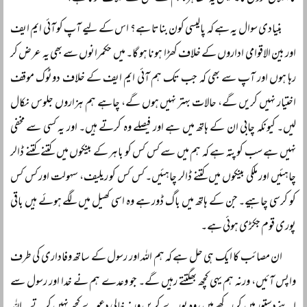
بنیادی سوال یہ ہے کہ پالیسی کون بناتا ہے؟ اس کے لیے آپ کو آئی ایم ایف
اور بین الاقوامی اداروں کے خلاف کھڑا ہونا ہو گا۔ میں حکمرانوں سے بھی یہ عرض کر
رہا ہوں اور آپ سے بھی کہ جب تک ہم آئی ایم ایف کے خلاف دوٹوک موقف
اختیار نہیں کریں گے، حالات بہتر نہیں ہوں گے، چاہے ہم ہزاروں جلوس نکال
لیں۔ کیونکہ چابی ان کے ہاتھ میں ہے اور فیصلے وہ کرتے ہیں۔ اور یہ کسی سے مخفی
نہیں ہے سب کو پتہ ہے کہ ہم میں سے کس کس کو باہر کے بینکوں میں کتنے کتنے ڈالر
چاہئیں اور ملکی بینکوں میں کتنے ڈالر چاہئیں۔ کس کس کو ریلیف، سہولت اور کس کس
کو کرسی چاہیے۔ جن کے ہاتھ میں باگ ڈور ہے وہ اسی کھیل میں لگے ہوئے ہیں باقی
پوری قوم جکڑی ہوئی ہے۔
ان مصائب کا ایک ہی حل ہے کہ ہم اللہ اور رسول کے ساتھ وفاداری کی طرف
واپس آئیں، ورنہ ہم یہی کچھ بھگتتے رہیں گے۔ جو وعدے ہم نے خدا اور رسول سے