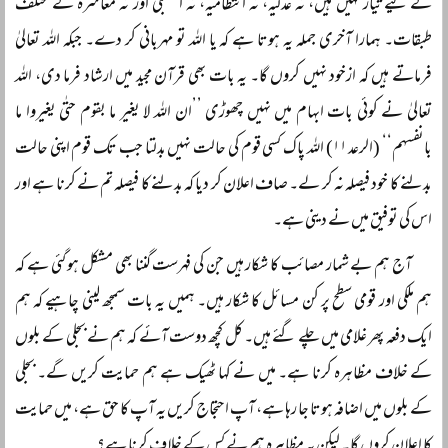
کے لیے تیار نہیں ہیں، نہ عدلیہ، نہ انتظامیہ، نہ اسمبلی اور نہ معاشرہ کے مختلف
طبقات۔ ہمارا آخری جملہ یہ ہوتا ہے کہ یا اللہ تو مہربانی کر دے۔ جبکہ اللہ تعالیٰ
فرماتے ہیں کہ ازخود نہیں کروں گا۔ یہ بات بھی قرآن مجید میں ارشاد فرما دی، اللہ
تعالیٰ نے کوئی بات ابہام میں نہیں چھوڑی ’’ان اللہ لا یغیر ما بقوم حتٰی یغیروا ما
بانفسہم‘‘ (الرعد ۱۱) اللہ پاک کسی قوم کی حالت نہیں بدلتا جب تک قوم اپنی حالت
بدلنے کا خود فیصلہ نہ کر لے۔ صاف اعلان کر دیا کہ بدلنے کا فیصلہ تم نے کرنا ہے اور
اس کی توفیق میں نے دینی ہے۔
آج ہم بے شمار مصائب کا شکار ہیں جن کی فہرست گننا بھی مشکل ہو گئی ہے کہ
ہم ملکی اور قومی سطح پر کن مسائل کا شکار ہیں۔ ہمیں یہ بات سمجھ لینی چاہیے کہ ہم
ایک دفعہ پھر غلامی میں چلے گئے ہیں۔ کل کچھ دوست آئے کہ ہم نے بجلی کے بلوں
کے خلاف مظاہرہ کرنا ہے۔ میں نے کہا ٹھیک ہے ہم حمایت کریں گے۔ بجلی
کے بلوں میں اضافہ ہوتا جا رہا ہے، آپ احتجاج کریں یہ آپ کا حق ہے، میں حمایت
کا اعلان کروں گا۔ لیکن یہ مظاہرہ ہم نے کس کے خلاف کرنا ہے؟