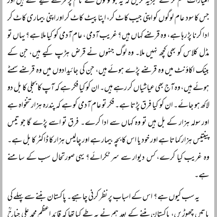
امتیازات ختم کر کے تجزیہ کریں کہ یہ جو لوگوں کے نام پر قرضے لیے گئے ہیں اور
جس کا سود عام لوگوں کو اپنی جیب کاٹ کر، اپنا پیٹ کاٹ کر اور اپنی بیماری کاٹ کر
ادا کرنا پڑ رہا ہے، وہ قرضے کہاں ہیں؟ غریب آدمی ، عام آدمی کو کیا ملا ہے؟ یہاں تو
مڈل کلاس کو بھی کچھ نہیں ملا۔ وہ لوگ جنہوں نے قرض ہڑپ کیے ہیں، جن کے
بینک اکاؤنٹ میں وہ قرضے پڑے ہوئے ہیں، جن کی جائیدادوں میں وہ قرضے سمٹے
ہوئے ہیں، وہ آج بھی عیاشیاں کر رہے ہیں۔ ان کو کیا فکر ہے کہ آپ کا بجلی کا بل دو
لاکھ ہو جائے۔ ان کو کیا فرق پڑتا ہے۔ فکر تو عام آدمی کو ہے کہ پندرہ ہزار تنخواہ ہے
اور سولہ ہزار کے بل ہیں تو وہ کہاں سے ادا کرے۔ فرق تو اسے پڑے گا جو تیس
پینتیس ہزار کماتا ہے اور خود یا اس کا بچہ بیمار ہے اور چالیس ہزار کا ڈاکٹر کا بل ہے۔
وہ غریب کیا کرے، کس دیوار سے سر ٹکرائے؟ یہی صورتحال سب کے سامنے
ہے۔
یہ سب کیوں ہے؟ اس کے اسباب پر نظر کرنی چاہیے۔ پاکستان بننے سے پہلے کی
باتیں چھوڑیں، پاکستان بننے کے بعد ہم نے یہ طے کیا تھا کہ قائد اعظم محمد علی جناحؒ