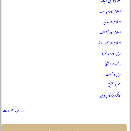
صحابہؓ و اہلِ بیتؓ
اسلام اور سیاست
اسلام اور عدلیہ
اسلام اور معیشت
اسلام اور عصرِ حاضر
دین اور معاشرہ
دعوت و تبلیغ
دین و حکمت
علم و تحقیق
تذکرہ بزرگانِ دین
— مزید عنوانات
مخصوص درجہ بندی