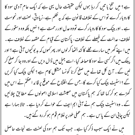
ہے؟ میں تلخ باتیں کر رہا ہوں لیکن حقیقت حال یہی ہے کہ ایک عام آدمی سود کا
کاروبار کرے تو اس کے خلاف قانون ہے کہ یہ ظلم ہے، زیادتی، لعنت اور نحوست
ہے۔ اور بینک سود کا کاروبار کرے تو وہ عدل اور رحمت ہے؟ نہیں بلکہ وہ دستور کے
خلاف، عدالت کے فیصلے کے خلاف، پاکستان کے قیام کے مقصد کے خلاف ہے۔
میں اپنے گھر میں سارے محلے کا گند اکٹھا کر لوں اور پھر کہوں کہ بدبو کیوں آتی ہے؟ اور
پبلک میں اگر کسی نے سود کا معاملہ کیا، اسے جیل میں ڈال دیں گے اور وہ جا کر صلح کر
لیں گے۔ آج کل تھانے میں صلح کرنا کونسا مشکل کام ہے؟ لیکن بینک کیا کریں
گے؟ اسٹیٹ بینک کیا کرے گا، جس کے افتتاح کے موقع پر قائد اعظمؒ نے اس میں
کھڑے ہو کر کہا تھا کہ ہم پاکستان میں معیشت اسلامی اصولوں کے مطابق چلائیں
گے۔ وہ اسٹیٹ بینک ہم نے آئی ایم ایف کے حوالے کر دیا ہے۔ تالا ہمارا ہے
لیکن چابی ان کے پاس ہے۔ ہم عملی طور پر غلام قوم ہو کر رہ گئے ہیں۔
میں نے ایک سبب ذکر کیا ہے۔ جب تک ہم سود کی لعنت سے نجات حاصل