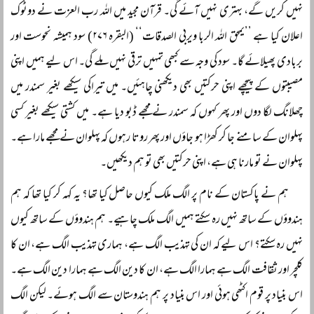
نہیں کریں گے، بہتری نہیں آئے گی۔ قرآن مجید میں اللہ رب العزت نے دوٹوک
اعلان کیا ہے ’’یمحق اللہ الربا ویربی الصدقات‘‘ (البقرہ ۲۷۶) سود ہمیشہ نحوست اور
بربادی پھیلائے گا۔ سود کی وجہ سے کبھی تمہیں ترقی نہیں ملے گی۔ اس لیے ہمیں اپنی
مصیبتوں کے پیچھے اپنی حرکتیں بھی دیکھنی چاہئیں۔ میں تیراکی سیکھے بغیر سمندر میں
چھلانگ لگا دوں اور پھر کہوں کہ سمندر نے مجھے ڈبو دیا ہے۔ میں کشتی سیکھے بغیر کسی
پہلوان کے سامنے جا کر کھڑا ہو جاؤں اور پھر روتا رہوں کہ پہلوان نے مجھے مارا ہے۔
پہلوان نے تو مارنا ہی ہے، اپنی حرکتیں بھی تو ہم دیکھیں۔
ہم نے پاکستان کے نام پر الگ ملک کیوں حاصل کیا تھا؟ یہ کہہ کر کیا تھا کہ ہم
ہندوؤں کے ساتھ نہیں رہ سکتے ہمیں الگ ملک چاہیے۔ ہم ہندوؤں کے ساتھ کیوں
نہیں رہ سکتے؟ اس لیے کہ ان کی تہذیب الگ ہے، ہماری تہذیب الگ ہے، ان کا
کلچر اور ثقافت الگ ہے ہمارا الگ ہے، ان کا دین الگ ہے ہمارا دین الگ ہے۔
اس بنیاد پر قوم اکٹھی ہوئی اور اس بنیاد پر ہم ہندوستان سے الگ ہوئے۔ لیکن الگ