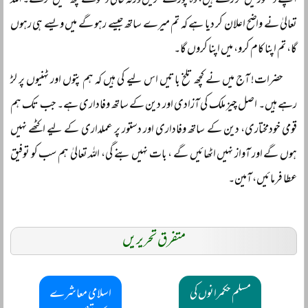
اپنے دستور میں کر رکھے ہیں، وہ پورے کریں ورنہ خالی دعوے کچھ نہیں کرتے۔ اللہ
تعالیٰ نے واضح اعلان کر دیا ہے کہ تم میرے ساتھ جیسے رہو گے میں ویسے ہی رہوں
گا، تم اپنا کام کرو، میں اپنا کروں گا۔
حضرات! آج میں نے کچھ تلخ باتیں اس لیے کی ہیں کہ ہم پتوں اور ٹہنیوں پر لڑ
رہے ہیں۔ اصل چیز ملک کی آزادی اور دین کے ساتھ وفاداری ہے۔ جب تک ہم
قومی خودمختاری، دین کے ساتھ وفاداری اور دستور پر عملداری کے لیے اکٹھے نہیں
ہوں گے اور آواز نہیں اٹھائیں گے ، بات نہیں بنے گی، اللہ تعالیٰ ہم سب کو توفیق
عطا فرمائیں، آمین۔
متفرق تحریریں
مسلم حکمرانوں کی
اسلامی معاشرے