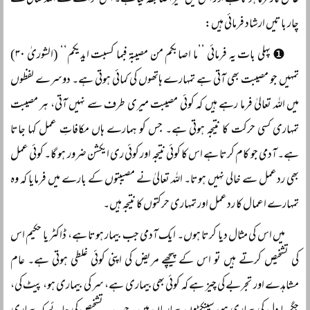
عامِل کارفرما ہوتا ہے اور اس میں میرا ضابطہ کیا ہے۔ اس حوالے سے اللہ تعالیٰ نے
چار باتیں ارشاد فرمائی ہیں:
❶ پہلی بات یہ فرمائی ’’ما اصابکم من مصیبۃ فبما کسبت ایدیکم‘‘ (الشوریٰ ۳۰)
تمہیں جو مصیبت بھی آتی ہے تمہارے ہاتھوں کی کمائی ہوتی ہے۔ دوسرے لفظوں
میں اللہ تعالیٰ فرما رہے ہیں کہ کوئی مصیبت میری طرف سے نہیں آتی، ہر مصیبت
تمہاری کسی حرکت کا نتیجہ ہوتی ہے۔ جس کو ہمارے ہاں مکافاتِ عمل کہا جاتا
ہے۔ آدمی جو کام کرتا ہے اس کا کوئی نتیجہ اور کوئی ری ایکشن ضرور ہو گا۔ کوئی عمل
بھی ردعمل سے خالی نہیں ہوتا۔ اللہ تعالیٰ نے مصیبتوں کے بارے میں فرمایا کہ وہ
تمہارے اعمال کا ردعمل اور تمہاری حرکتوں کا نتیجہ ہیں۔
میں اس کی مثال دیا کرتا ہوں۔ ایک آدمی جب بیمار ہوتا ہے، ڈاکٹر یا حکیم اس
کی تشخیص کرتے ہیں تو اس کے پیچھے مریض کی اپنی کوئی غلطی ہوتی ہے۔ عام
مشاہدے اور تجربے کی چیز ہے کہ کوئی بھی بیماری ہے، سر کی بیماری ہو، پیٹ کی،