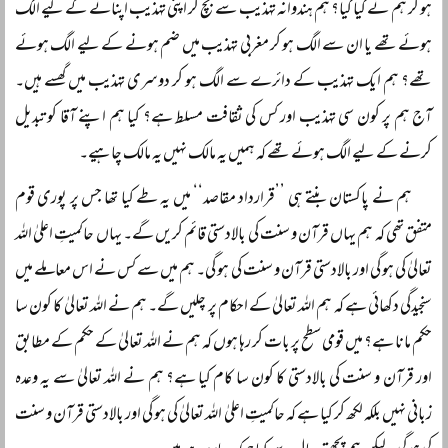
ہو کر ہم نے کیا کیا؟ ہم ہندوانہ تہذیب سے بچ کر اپنی تہذیب اپنانے کے لیے الگ
ہوئے تھے یا ان سے الگ ہو کر مغربی تہذیب میں ضم ہونے کے لیے الگ ہوئے
تھے؟ ہم ایک تہذیب کے دائرے سے الگ ہو کر دوسری تہذیب میں گھسے ہیں۔
آج ہم پر کون سی تہذیب اور کس کی ثقافت مسلط ہے؟ کیا ہم اپنے آقا کو تبدیل
کرنے کے لیے الگ ہوئے تھے کہ ہمیں یہ مالک نہیں یہ مالک چاہیے۔
ہم نے پاکستان بنتے ہی ’’قرارداد مقاصد‘‘ میں یہ طے کیا تھا جس پر پوری قوم
متفق تھی کہ ہم یہاں قرآن و سنت کی بالادستی قائم کریں گے۔ یہاں حاکمیتِ اعلیٰ اللہ
تعالیٰ کی ہو گی اور بالادستی قرآن و سنت کی ہو گی۔ ہم میں سے کس نے اس معاملے میں
سنجیدگی دکھائی ہے کہ ہم اللہ تعالیٰ کے احکام پر چلیں گے۔ ہم نے اللہ تعالیٰ کا کون سا
حکم مانا ہے؟ میں قومی سطح پر بات کر رہا ہوں کہ ہم نے اللہ تعالیٰ کے حکم کے مطابق
اور قرآن و سنت کی بالادستی کا کون سا کام کیا ہے؟ ہم نے اللہ تعالیٰ سے یہ وعدہ
زبانی نہیں بلکہ لکھ کر کیا ہے کہ حاکمیتِ اعلیٰ اللہ تعالیٰ کی ہو گی اور بالادستی قرآن و سنت