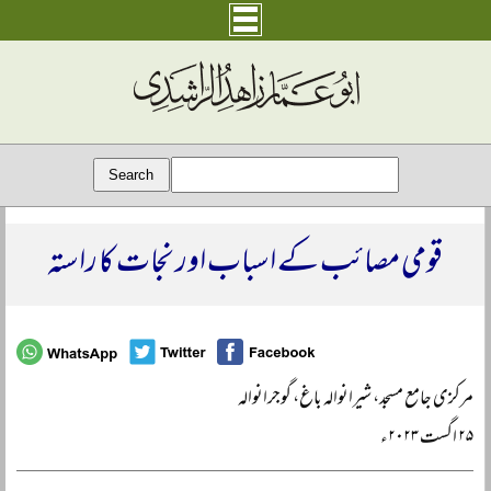
قومی مصائب کے اسباب اور نجات کا راستہ
مرکزی جامع مسجد، شیرانوالہ باغ، گوجرانوالہ
۲۵ اگست ۲۰۲۳ء