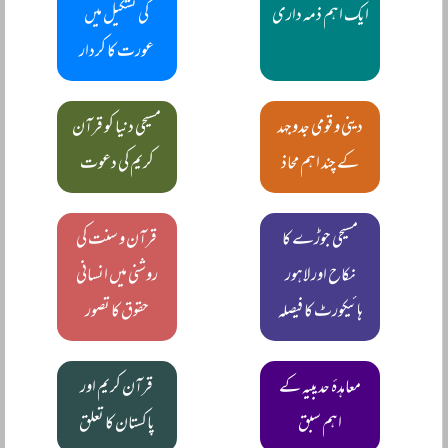
ایک اہم ذمہ داری
کی تشکیل میں
عورت کا کردار
دینی و قومی جدوجہد
مسیحی دنیا کو قرآن
کے چند اہم محاذ
کریم کی دعوت
مسیحی جوڑے کا
قرآن و سنت کی
نکاح اور لاہور
روشنی میں انسانی
ہائیکورٹ کا فیصلہ
حقوق کا تصور
معاہدۂ حدیبیہ کے
قرآن کریم اور
اہم سبق
پاکستان کا تعلق