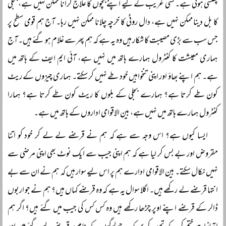
پھنسی ہوئی ہے۔ کسی غریب کے لیے اپنے بچوں کا علاج کرانا ممکن نہیں ہے، بجلی
کا بل دینا ممکن نہیں ہے، دال روٹی کا خرچہ چلانا ممکن نہیں رہا۔ آج ہم قومی سطح پر
جس سب سے بڑی مصیبت کا شکار ہیں وہ یہ ہے کہ ہم پھر سے غلام ہو گئے ہیں۔ آج
ہماری معیشت کا کنٹرول ہمارے ہاتھ میں نہیں ہے، آئی ایم ایف کے ہاتھ میں
ہے۔ ہم اپنے بھاؤ اور اپنی تنخواہیں خود طے نہیں کر سکتے۔ ہماری چیزوں کے ریٹ
کون طے کرتا ہے؟ ہمارے بجلی کے بلوں کا ریٹ کون طے کرتا ہے؟ ہمارا
کنٹرول ہمارے ہاتھ میں نہیں ہے، بین الاقوامی اداروں کے ہاتھ میں ہے۔
ایسا کیوں ہے؟ اس وجہ سے ہے کہ ہم نے قرضے لے لے کر خود کو اتنا
مقروض اور بے بس کر لیا ہے کہ ہم اپنی جیب سے ایک نوٹ بھی اپنی مرضی سے
نہیں نکال سکتے۔ بین الاقوامی ادارے ہم پر اس لیے سوار ہیں کہ ہم نے ان سے بے
انتہا قرضے لے رکھے ہیں۔ اگلا سوال یہ ہے کہ وہ قرضے کہاں ہیں؟ ہم نے جو اربوں
ڈالر کے قرضے اپنے اوپر چڑھا رکھے ہیں وہ کس کس کی جیب میں گئے ہیں؟ اگر ہم