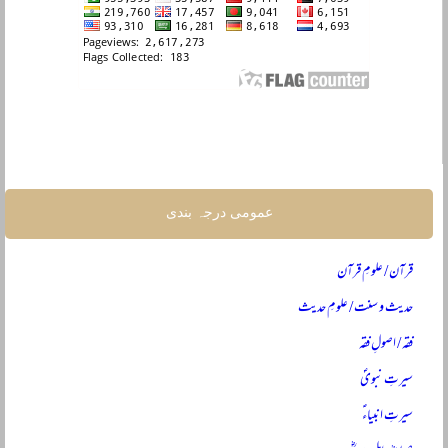
عمومی درجہ بندی
قرآن / علومِ قرآن
حدیث و سنت / علومِ حدیث
فقہ / اصولِ فقہ
سیرتِ نبویؐ
سیرتِ انبیاءؑ