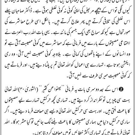
جگر یا دل کی بیماری ہو، سینکڑوں بیماریاں ہیں۔ جب یہ تشخیص کی جائے کہ بیماری
کیوں لگی تو اس کے پیچھے مریض کی اپنی کوئی نہ کوئی غلطی ہوتی ہے۔ ڈاکٹر صاحبان پہلے
اس غلطی کی تلافی کرتے ہیں پھر علاج کرتے ہیں۔ بالکل اسی طرح معاشرے کی
صورتحال ہے کیونکہ سماج بھی ایک جسم کی مانند ہے۔ یہی بات اللہ رب العزت نے
اجتماعی مصیبتوں کے بارے میں فرمائی ہے کہ معاشرے میں کوئی مصیبت آتی ہے تو
وہ انسانوں کے اپنے ہاتھوں کی کمائی ہے۔ بلاوجہ کوئی مصیبت نہیں آتی، وہ ری
ایکشن ہوتا ہے ، تمہارے ہی اعمال کو اللہ تعالیٰ تم پر پلٹا دیتے ہیں، اور فرماتے ہیں
کہ کوئی مصیبت میری طرف سے نہیں آتی۔
❷ اس کے بعد دوسری بات یہ فرمائی ’’یعفوا عن کثیر‘‘ (الشوریٰ ۳۰) اللہ تعالیٰ
بہت سی چیزیں تو نظرانداز کر دیتے ہیں۔ تمہاری کچھ حرکتیں تمہارے لیے مصیبتوں
کا باعث بنتی ہیں۔ اور بہت سی حرکتیں اللہ تعالیٰ ویسے ہی معاف فرما دیتے ہیں۔ اگر
ساری حرکتیں دنیا میں ہماری مصیبتوں کا باعث بننے لگ جائیں تو کیا حشر ہو گا۔ اللہ
تعالیٰ فرماتے ہیں کہ تمہاری اکثر خطائیں تو میں معاف کر دیتا ہوں۔