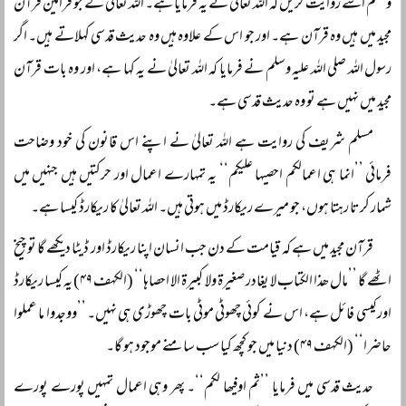
وسلم اسے روایت کریں کہ اللہ تعالیٰ نے یہ فرمایا ہے۔ اللہ تعالیٰ کے جو فرامین قرآن
مجید میں ہیں وہ قرآن ہے۔ اور جو اس کے علاوہ ہیں وہ حدیث قدسی کہلاتے ہیں۔ اگر
رسول اللہ صلی اللہ علیہ وسلم نے فرمایا کہ اللہ تعالیٰ نے یہ کہا ہے، اور وہ بات قرآن
مجید میں نہیں ہے تو وہ حدیث قدسی ہے۔
مسلم شریف کی روایت ہے اللہ تعالیٰ نے اپنے اس قانون کی خود وضاحت
فرمائی ’’انما ہی اعمالکم احصیہا علیکم‘‘ یہ تمہارے اعمال اور حرکتیں ہیں جنہیں میں
شمار کرتا رہتا ہوں، جو میرے ریکارڈ میں ہوتی ہیں۔ اللہ تعالیٰ کا ریکارڈ کیسا ہے۔
قرآن مجید میں ہے کہ قیامت کے دن جب انسان اپنا ریکارڈ اور ڈیٹا دیکھے گا تو چیخ
اٹھے گا ’’مال ھذا الکتاب لا یغادر صغیرۃ ولا کبیرۃ الا احصاہا‘‘ (الکہف ۴۹) یہ کیسا ریکارڈ
اور کیسی فائل ہے، اس نے کوئی چھوٹی موٹی بات چھوڑی ہی نہیں۔ ’’ووجدوا ما عملوا
حاضرا‘‘ (الکہف ۴۹) دنیا میں جو کچھ کیا سب سامنے موجود ہو گا۔
حدیث قدسی میں فرمایا ’’ثم اوفیھا لکم‘‘۔ پھر وہی اعمال تمہیں پورے پورے