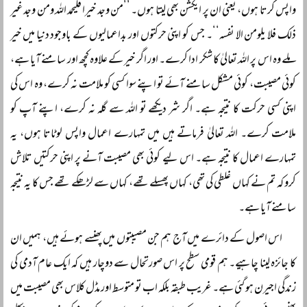
واپس کرتا ہوں، یعنی ان پر ایکشن بھی لیتا ہوں۔ ’’من وجد خیرا فلیحمد اللہ ومن وجد غیر
ذلک فلا یلومن الا نفسہ‘‘۔ جس کو اپنی حرکتوں اور بداعمالیوں کے باوجود دنیا میں خیر
ملے وہ اس پر اللہ تعالیٰ کا شکر ادا کرے۔ اور اگر خیر کے علاوہ کچھ اور سامنے آیا ہے،
کوئی مصیبت، کوئی مشکل سامنے آئے تو اپنے سوا کسی کو ملامت نہ کرے، وہ اس کی
اپنی کسی حرکت کا نتیجہ ہے۔ اگر شر دیکھے تو اللہ سے گلہ نہ کرے، اپنے آپ کو
ملامت کرے۔ اللہ تعالیٰ فرماتے ہیں میں تمہارے اعمال واپس لوٹاتا ہوں، یہ
تمہارے اعمال کا نتیجہ ہے۔ اس لیے کوئی بھی مصیبت آنے پر اپنی حرکتیں تلاش
کرو کہ تم نے کہاں غلطی کی تھی، کہاں پھسلے تھے، کہاں سے لڑھکے تھے جس کا یہ نتیجہ
سامنے آیا ہے۔
اس اصول کے دائرے میں آج ہم جن مصیبتوں میں پھنسے ہوئے ہیں، ہمیں ان
کا جائزہ لینا چاہیے۔ ہم قومی سطح پر اس صورتحال سے دوچار ہیں کہ ایک عام آدمی کی
زندگی اجیرن ہو گئی ہے۔ غریب طبقہ بلکہ اب تو متوسط اور مڈل کلاس بھی مصیبت میں