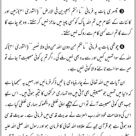
❸ تیسری بات یہ فرمائی ’’ما انتم بمعجزین فی الارض‘‘ (الشوریٰ ۳۱) زمین اور
کائنات کے نظام میں تم اللہ پاک کو کسی چیز میں عاجز نہیں کر سکتے۔ وہ جو چاہے گا
کرے گا تم اسے کسی کام سے روک نہیں سکتے۔
❹ چوتھی بات یہ فرمائی ’’ما لکم من دون اللہ من ولی ولا نصیر‘‘ (الشوریٰ ۳۱) کہ
اللہ کے سوا تمہیں کہیں اور سے مدد بھی نہیں ملے گی۔ اگر تم پر کوئی مصیبت آ جائے تو
میرے سوا اسے ٹالنے والا کوئی نہیں ہے۔
ان آیات میں اللہ تعالیٰ نے چار بنیادی باتیں ذکر فرمائیں اور ہمیں یہ سمجھایا ہے
کہ دنیا میں تمہیں جو مصیبتیں بھی آتی ہیں وہ تمہاری حرکتوں کا نتیجہ ہوتی ہیں۔ اس لیے
جب بھی کوئی مصیبت آئے تو اس کے پیچھے اپنی غلطی دیکھو کہ ہماری غلطی کیا ہے۔
اس کی وضاحت خود اللہ رب العزت نے حدیث قدسی میں فرمائی ہے۔ حدیث قدسی
وہ ہوتی ہے جو قرآن مجید کے علاوہ اللہ تعالیٰ کا فرمان ہو اور رسول اللہ صلی اللہ علیہ