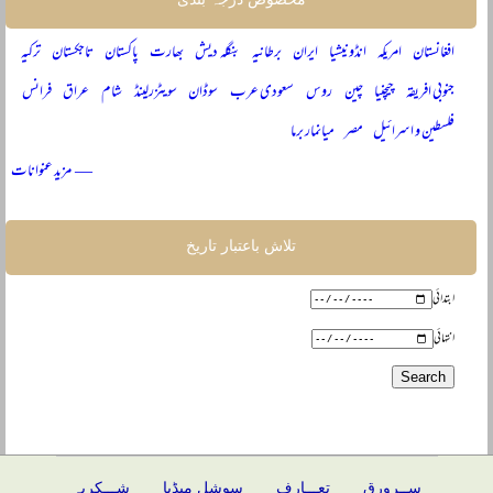
افغانستان
امریکہ
انڈونیشیا
ایران
برطانیہ
بنگلہ دیش
بھارت
پاکستان
تاجکستان
ترکیہ
جنوبی افریقہ
چیچنیا
چین
روس
سعودی عرب
سوڈان
سویٹزرلینڈ
شام
عراق
فرانس
فلسطین و اسرائیل
مصر
میانمار برما
— مزید عنوانات
تلاش باعتبار تاریخ
ابتدائی
انتہائی
ســرورق
تعـــارف
سوشل میڈیا
شـــکریہ