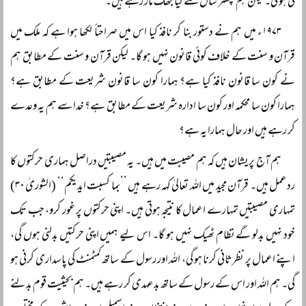
کی ہو گی۔ لیکن ہم پچھتر سال سے کیا جھک مار رہے ہیں۔
۱۹۷۳ء میں ہم نے دستور بنا کر نافذ کیا اس میں صراحتاً‌ لکھا ہوا ہے کہ ملک میں
قرآن و سنت کے خلاف کوئی قانون نہیں ہو گا۔ لیکن قرآن و سنت کے مطابق ہم
نے کون سا قانون نافذ کیا ہے؟ ہمارا کون سا قانون شریعت کے مطابق ہے؟
ہمارا کون سا محکمہ اور کون سا ادارہ شریعت کے مطابق ہے؟ خدا سے ہم یہ وعدے
کر رہے ہیں اور حال ہمارا یہ ہے؟
ہم آج پریشان ہیں کہ ہم مصیبت میں ہیں۔ یہ مصیبتیں دراصل ہماری حرکتوں کا
ردعمل ہیں۔ قرآن مجید میں اللہ تعالیٰ کہہ رہے ہیں ’’بما کسبت ایدیکم‘‘ (الشوریٰ ۳۰)
تمہاری مصیبتیں تمہارے اعمال کا نتیجہ ہوتی ہیں۔ اپنی حرکتوں پر غور کرو، جب تک
خود نہیں بدلو گے نظام ٹھیک نہیں ہو گا۔ اس لیے ہمیں اپنی حرکتیں بدلنی ہوں گی،
اپنے اعمال پر نظرثانی کرنا ہو گی، اللہ اور رسول کے ساتھ کمٹمنٹ کی پاسداری کرنی ہو
گی۔ ہم اللہ اور اس کے رسول کے ساتھ بدعہدی کر رہے ہیں۔ ہم بحیثیت قوم بدلنے