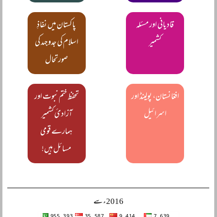
قادیانی اور مسئلہ
پاکستان میں نفاذِ
کشمیر
اسلام کی جدوجہد کی
صورتحال
افغانستان، پولینڈ اور
تحفظ ختم نبوت اور
اسرائیل
آزادئ کشمیر
ہمارے قومی
مسائل ہیں!
2016ء سے