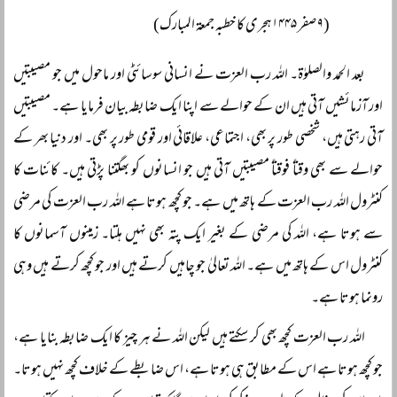
(۹ صفر ۱۴۴۵ہجری کا خطبہ جمعۃ المبارک)
بعد الحمد والصلوٰۃ۔ اللہ رب العزت نے انسانی سوسائٹی اور ماحول میں جو مصیبتیں
اور آزمائشیں آتی ہیں ان کے حوالے سے اپنا ایک ضابطہ بیان فرمایا ہے۔ مصیبتیں
آتی رہتی ہیں، شخصی طور پر بھی، اجتماعی، علاقائی اور قومی طور پر بھی۔ اور دنیا بھر کے
حوالے سے بھی وقتاً‌ فوقتاً‌ مصیبتیں آتی ہیں جو انسانوں کو بھگتنا پڑتی ہیں۔ کائنات کا
کنٹرول اللہ رب العزت کے ہاتھ میں ہے۔ جو کچھ ہوتا ہے اللہ رب العزت کی مرضی
سے ہوتا ہے، اللہ کی مرضی کے بغیر ایک پتہ بھی نہیں ہلتا۔ زمینوں آسمانوں کا
کنٹرول اس کے ہاتھ میں ہے۔ اللہ تعالیٰ جو چاہیں کرتے ہیں اور جو کچھ کرتے ہیں وہی
رونما ہوتا ہے۔
اللہ رب العزت کچھ بھی کر سکتے ہیں لیکن اللہ نے ہر چیز کا ایک ضابطہ بنایا ہے،
جو کچھ ہوتا ہے اس کے مطابق ہی ہوتا ہے، اس ضابطے کے خلاف کچھ نہیں ہوتا۔