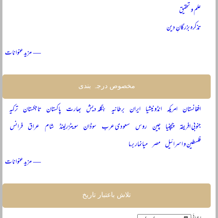
علم و تحقیق
تذکرہ بزرگانِ دین
— مزید عنوانات
مخصوص درجہ بندی
افغانستان
امریکہ
انڈونیشیا
ایران
برطانیہ
بنگلہ دیش
بھارت
پاکستان
تاجکستان
ترکیہ
جنوبی افریقہ
چیچنیا
چین
روس
سعودی عرب
سوڈان
سویٹزرلینڈ
شام
عراق
فرانس
فلسطین و اسرائیل
مصر
میانمار برما
— مزید عنوانات
تلاش باعتبار تاریخ