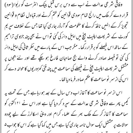
وفاقی شرعی عدالت نے اب سے دس برس قبل بینک انٹرسٹ کو رِبٰوا (سود)
قرار دے کر ملک میں رائج تمام سودی قوانین کو ختم کرنے اور متبادل نظام و قوانین
تجویز کر کے انہیں نافذ کرنے کا حکومت کو آرڈر جاری کیا تھا جس کے خلاف سپریم
کورٹ کے شریعت اپلیٹ بینچ میں اپیل دائر کی گئی تو اس نے بھی چند جزوی ترامیم
کے ساتھ اس فیصلے کو برقرار رکھا۔ مگر جب اس کے بارے میں نظر ثانی کی اپیل دائر
کی گئی تو فیصلہ صادر کرنے والے جج صاحبان فارغ ہو چکے تھے اور نئے ججوں پر
مشتمل شریعت اپلیٹ بینچ نے فیصلے کی سماعت میں چند فنی کمزوریوں کا حوالہ دے کر
اس کی از سرِ نو سماعت کا حکم صادر فرما دیا تھا۔
اس از سرِ نو سماعت کا آغاز اب دس سال کے بعد ہو رہا ہے جس کے تحت یہ
کیس پھر سے وفاقی شرعی عدالت کے سپرد کر دیا گیا ہے اور اس نے ۲۱ اکتوبر کو
سماعت کا آغاز کر کے ملک بھر کے علماء کرام اور دینی اسکالرز کے لیے چودہ
سوالات پر مشتمل ایک سوال نامہ جاری کیا ہے جس میں کہا گیا ہے کہ اس کا جواب ۵