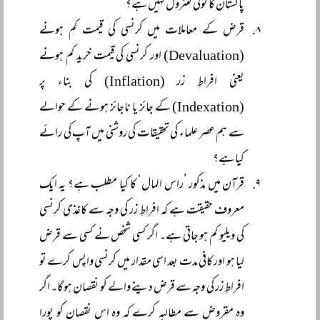
پاکستان کا کوئی کنٹرول نہیں ہے؟
قرض کے معاملات میں کرنسی کی قیمت کم ہونے
(Devaluation) اور کرنسی کی قیمت خرید کم ہونے
یعنی افراطِ زر (Inflation) کی بناء پر
(Indexation) کے جائز یا ناجائز ہونے کے حوالے
سے ہم عصر علماء کی تحقیقات کی روشنی میں آپ کی رائے
کیا ہے؟
قرآن میں مذکور ’راس المال‘ کا کیا مطلب ہے؟ یہ ایک
معروف حقیقت ہے کہ افراطِ زر کی وجہ سے کاغذی کرنسی
کی ویلیو کم ہو جاتی ہے۔ اگر کسی شخص نے کسی سے قرض
لیا ہو اور کافی مدت بعد اسی مقدار میں کرنسی واپس کرے تو
افراطِ زر کی وجہ سے قرض دینے والے کو نقصان ہوگا۔ اگر
وہ مقروض سے مطالبہ کرے کہ وہ اس نقصان کو پورا