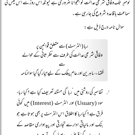
نومبر تک وفاقی شرعی عدالت کو بھجوانا ضروری ہے کیونکہ اس روز سے اس کیس کی
سماعت باقاعدہ شروع کی جا رہی ہے۔
سوال نامہ درج ذیل ہے:
ربا (انٹرسٹ) سے متعلق قوانین پر
وفاقی شرعی عدالت کی طرف سے نظر ثانی کے حوالے
سے
فقہاء، ماہرین اور عام پبلک کے لیے تیار کیا گیا سوالنامہ
تفاسیر کی روشنی میں ’ربا‘ کی مستند تعریف کیا ہے؟ کیا ربا،
سود (Usuary) اور انٹرسٹ (Interest) میں کوئی
فرق ہے؟ کیا ربا کا اطلاق اس انٹرسٹ پر بھی ہوتا ہے جو
بنک اور مالیاتی ادارے تجارتی اور پیداواری مقاصد کے