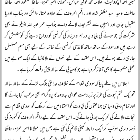
شبیر احمد ایڈووکیٹ، علامہ محمد توقیر عباس، مولانا امیر حمزہ، حافظ مسعود احمد، حافظ
عاطف وحید، سید مظفر شاہ اور راقم الحروف کے علاوہ ممتاز دانش ور جناب اوریا
مقبول جان اور اسپین سے تشریف لانے والے جناب عمر عبد اللہ اڈیلو نے بھی
شرکت کی جو سونے کی بنیاد پر درہم و دینار کی کرنسی کو رواج دینے کی کوشش کر
رہے ہیں اور سود کے ساتھ ساتھ کاغذی کرنسی کے خاتمہ کے لیے بھی مہم مسلسل
جاری رکھے ہوئے ہیں۔ اس مقصد کے لیے انہوں نے ملائیشیا کے ایک صوبے میں
عملی منصوبے کا بھی آغاز کر دیا ہے جو کامیابی کے ساتھ پیش رفت کر رہا ہے۔
اجلاس میں طے پایا کہ سودی نظام کے خلاف عدالتی جنگ لڑنے کے ساتھ ساتھ
تحریک ختم نبوت کی طرز پر زبردست عوامی جدوجہد کا پروگرام بھی مرتب کیا جائے گا
اور تمام دینی و سیاسی جماعتوں کی قیادت کو اعتماد میں لے کر ملک کو سودی نظام سے
نجات دلانے کی تحریک چلائی جائے گی۔ اس مقصد کے لیے راقم الحروف کو کنوینر کی
ذمہ داری سونپ کر ایک رابطہ کمیٹی قائم کی گئی ہے جس میں مولانا امیر حمزہ، حافظ