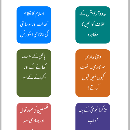
حدود آرڈیننس کے
اسلام کا نظام
خلاف خواتین کا
کفالت اور سوسائٹی
مظاہرہ
کی اجتماعی انشورنس
دینی مدارس
ہاتھی کے دانت
سرکاری مداخلت
کھانے کے اور،
کیوں نہیں قبول
دکھانے کے اور
کرتے؟
تذکرۂ نبویؐ کے چند
فلسطین کی صورتحال
آداب
اور ہماری ذمہ