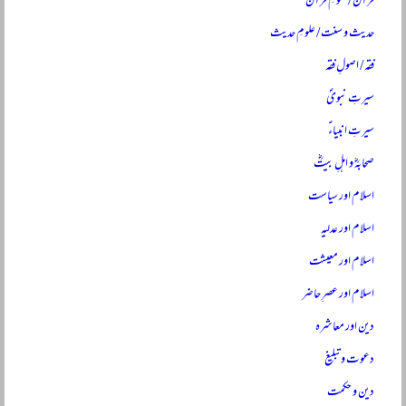
قرآن / علومِ قرآن
حدیث و سنت / علومِ حدیث
فقہ / اصولِ فقہ
سیرتِ نبویؐ
سیرتِ انبیاءؑ
صحابہؓ و اہلِ بیتؓ
اسلام اور سیاست
اسلام اور عدلیہ
اسلام اور معیشت
اسلام اور عصرِ حاضر
دین اور معاشرہ
دعوت و تبلیغ
دین و حکمت