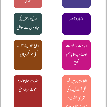
داری
اخبار و آثار
دینی جماعتوں کی
قیادتوں سے سوال
ریاست، حکومت
ربیع الاول ۱۴۳۵ھ
اور مذہب کا باہمی
کی سرگرمیاں
تعلق
افغانستان میں غیر
حضرت مولانا غلام
ملکی تسلط کی مدد کی
غوث ہزارویؒ
شرعی حیثیت /