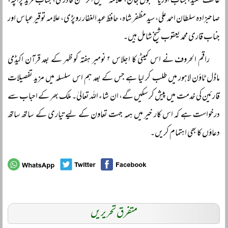
عاکف سعید، جناب اوریا مقبول جان، علامہ خلیل الرحمن قادری، جناب فرید پراچہ،
صاحبزادہ سلطان احمد علی، سید مظفر شاہ، حافظ عبد الغفار روپڑی، علامہ توقیر عباس اور
جناب قاری محمد یعقوب شیخ شامل ہیں۔
راقم الحروف نے اس کمیٹی کا اجلاس ۲ نومبر ہفتہ کو ظہر کے بعد قرآن اکیڈمی
ماڈل ٹاؤن لاہور میں طلب کر لیا ہے جس کے بعد ہم اس سلسلہ میں مزید تفصیلات
قارئین کی خدمت میں پیش کر سکیں گے، ان شاء اللہ تعالیٰ۔ ملک بھر کے احباب سے
درخواست ہے کہ اس کار خیر میں ہمہ جہت تعاون کے لیے تیاری کے ساتھ ساتھ
دعاؤں کا بھی اہتمام کریں۔
متفرق تحریریں