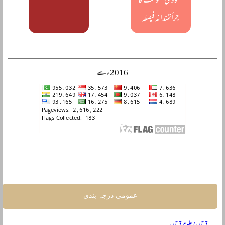
سعودی حکومت کا
جرأتمندانہ فیصلہ
2016ء سے
عمومی درجہ بندی