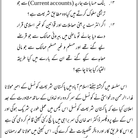
بنک حسابات جاریہ (Current accounts) سے جو
ترجیحی سلوک کرتے ہیں کیا وہ مطابق شریعت ہے؟
اگر انٹرسٹ پر مبنی معاملات اور قوانین کو غیر اسلامی قرار
دے دیا جائے تو ماضی میں بیرونی ممالک سے جو قرضے
لیے گئے تھے اور مسلم و غیر مسلم ممالک سے جو مالی
معاہدے کیے گئے تھے ان کے بارے میں کیا طریقہ
اختیار کیا جانا چاہیے؟
اس سلسلہ میں گزشتہ ہفتے اسلام آباد میں پاکستان شریعت کونسل کے امیر مولانا
فداء الرحمن درخواستی نے کونسل کے سرکردہ راہ نماؤں کے ساتھ مشاورت کے بعد
اعلان کیا ہے کہ پاکستان شریعت کونسل اس کیس میں عملی طور پر شریک ہوگی اور
اس کے لیے پروفیسر ڈاکٹر احمد خان کی سربراہی میں پانچ رکنی کمیٹی قائم کر دی گئی ہے
جو اس کا طریق کار اور دیگر تفصیلات طے کرے گی۔ اس کمیٹی میں مولانا محمد رمضان