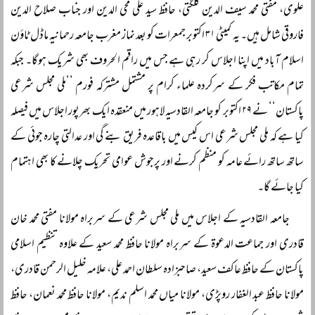
علوی، مفتی محمد سیف الدین گلگتی، حافظ سید علی محی الدین اور جناب صلاح الدین
فاروقی شامل ہیں۔ یہ کمیٹی ۳۱ اکتوبر جمعرات کو بعد نماز مغرب جامعہ رحمانیہ ماڈل ٹاؤن
اسلام آباد میں اپنا اجلاس کر رہی ہے جس میں راقم الحروف بھی شریک ہوگا۔ جبکہ
تمام مکاتب فکر کے سرکردہ علماء کرام پر مشتمل مشترکہ فورم ’’ملی مجلس شرعی
پاکستان‘‘ نے ۲۹ اکتوبر کو جامعہ القادسیہ لاہور میں منعقدہ ایک بھرپور اجلاس میں فیصلہ
کیا ہے کہ ملی مجلس شرعی اس کیس میں باقاعدہ فریق بنے گی اور عدالتی چارہ جوئی کے
ساتھ ساتھ رائے عامہ کو منظم کرنے اور پرجوش عوامی تحریک چلانے کا بھی اہتمام
کیا جائے گا۔
جامعہ القادسیہ کے اجلاس میں ملی مجلس شرعی کے سربراہ مولانا مفتی محمد خان
قادری اور جماعت الدعوۃ کے سربراہ مولانا حافظ محمد سعید کے علاوہ تنظیم اسلامی
پاکستان کے حافظ عاکف سعید، صاحبزادہ سلطان احمد علی، علامہ خلیل الرحمن قادری،
مولانا حافظ عبد الغفار روپڑی، مولانا میاں محمد اسلم ندیم، مولانا حافظ محمد نعمان، حافظ