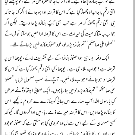
ہے تو آپؐ جنازہ پڑھا دیتے۔ اور اگر کہا جاتا مقروض مرا ہے، تو پوچھتے کیا
اتنی رقم یا جائیداد چھوڑ گیا ہے کہ اس کا قرضہ ادا ہو جائے؟ اگر کہا جاتا کہ
جی! اتنی رقم چھوڑ کر مرا ہے تب بھی آپؐ جنازہ پڑھا دیتے۔ لیکن اگر
جواب یہ ملتا کہ میت کی میراث سے اس کا قرضہ ادا نہیں ہو سکتا تو فرماتے
’’صلوا علی صاحبکم‘‘ تم جنازہ پڑھ لو، خود حضورؐ جنازہ نہیں پڑھاتے تھے۔
ایک دفعہ ایسا ہی ہوا حضورؐ جنازہ کے لیے تشریف لائے، پوچھا اس پر
قرضہ ہے؟ جواب ملا، جی ہے۔ پوچھا، کیا اتنی رقم چھوڑ گیا ہے کہ اس کا
قرضہ ادا ہو جائے؟ جواب ملا، نہیں۔ آپؐ نے حسب معمول فرمایا ’’صلوا
علٰی صاحبکم‘‘ تم جنازہ پڑھ لو میں جا رہا ہوں۔ ایک صحابی ابوقتادہؓ نے عرض
کیا یارسول اللہ! آپ ہمارے اس بھائی کو جنازے سے محروم نہ کیجیے، اس
کا جنازہ پڑھا دیں، اس کا قرضہ میرے ذمے رہا، میں ادا کر دوں گا۔ کیونکہ
کسی مسلمان کے لیے اس سے زیادہ محرومی کیا ہو سکتی ہے کہ حضورؐ موجود
ہوں اور اس کا جنازہ نہ پڑھائیں۔ اس سے زیادہ محرومی کا تصور بھی کیا جا