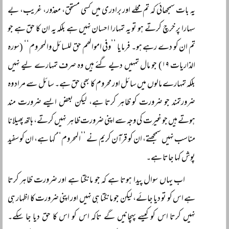
یہ بات سمجھائی کہ تم محلے اور برادری میں کسی مستحق، معذور، غریب، بے
سہارا پر خرچ کرتے ہو تو یہ تمہارا احسان نہیں ہے بلکہ یہ ان کا حق ہے جو
تم ان کو دے رہے ہو۔ فرمایا ’’وفی اموالھم حق للسائل والمحروم‘‘ (سورہ
الذاریات ۱۹) جو مال تمہیں دیے گئے ہیں وہ صرف تمہارے لیے نہیں
بلکہ تمہارے مالوں میں سائل اور محروم کا بھی حق ہے۔ سائل سے مراد وہ
ضرورتمند جو ضرورت کو ظاہر کرتا ہے، لیکن بعض ایسے ضرورت مند
ہوتے ہیں جو غیرت کی وجہ سے اپنی ضرورت ظاہر نہیں کرتے، ہاتھ پھیلانا
مناسب نہیں سمجھتے، ان کو قرآن کریم نے ’’المحروم‘‘ کہا ہے، ان کو سفید
پوش کہا جاتا ہے۔
اب یہاں سوال پیدا ہوتا ہے کہ جو مانگتا ہے اور ضرورت ظاہر کرتا
ہے اس کو تو دیا جائے، لیکن جو مانگتا ہی نہیں اور اپنی ضرورت کا اظہار ہی
نہیں کرتا اس کو کیسے پہچانیں گے تاکہ اس کو اس کا حق دیا جا سکے۔