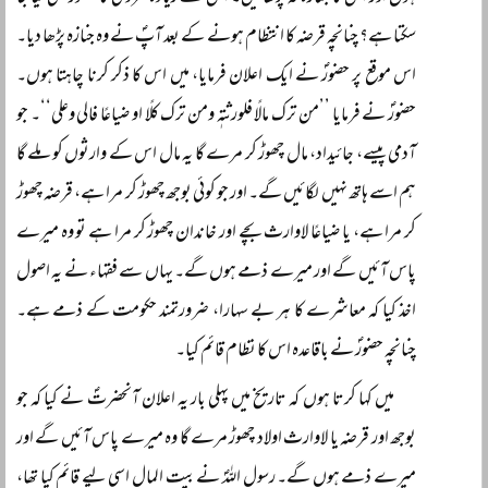
سکتا ہے؟ چنانچہ قرضہ کا انتظام ہونے کے بعد آپؐ نے وہ جنازہ پڑھا دیا۔
اس موقع پر حضورؐ نے ایک اعلان فرمایا، میں اس کا ذکر کرنا چاہتا ہوں۔
حضورؐ نے فرمایا ’’من ترک مالًا فلورثتہٖ ومن ترک کلًا او ضیاعًا فالی وعلی‘‘۔ جو
آدمی پیسے، جائیداد، مال چھوڑ کر مرے گا یہ مال اس کے وارثوں کو ملے گا
ہم اسے ہاتھ نہیں لگائیں گے۔ اور جو کوئی بوجھ چھوڑ کر مرا ہے، قرضہ چھوڑ
کر مرا ہے، یا ضیاعًا لاوارث بچے اور خاندان چھوڑ کر مرا ہے تو وہ میرے
پاس آئیں گے اور میرے ذمے ہوں گے۔ یہاں سے فقہاء نے یہ اصول
اخذ کیا کہ معاشرے کا ہر بے سہارا، ضرورتمند حکومت کے ذمے ہے۔
چنانچہ حضورؐ نے باقاعدہ اس کا نظام قائم کیا۔
میں کہا کرتا ہوں کہ تاریخ میں پہلی بار یہ اعلان آنحضرتؐ نے کیا کہ جو
بوجھ اور قرضہ یا لاوارث اولاد چھوڑ مرے گا وہ میرے پاس آئیں گے اور
میرے ذمے ہوں گے۔ رسول اللہؐ نے بیت المال اسی لیے قائم کیا تھا،