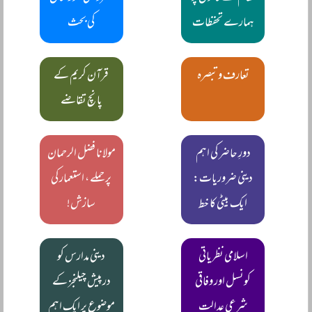
ہمارے تحفظات
کی بحث
تعارف و تبصرہ
قرآن کریم کے
پانچ تقاضے
دورِ حاضر کی اہم
مولانا فضل الرحمان
دینی ضروریات:
پر حملے ، استعمار کی
ایک بیٹی کا خط
سازش!
اسلامی نظریاتی
دینی مدارس کو
کونسل اور وفاقی
درپیش چیلنجز کے
شرعی عدالت
موضوع پر ایک اہم