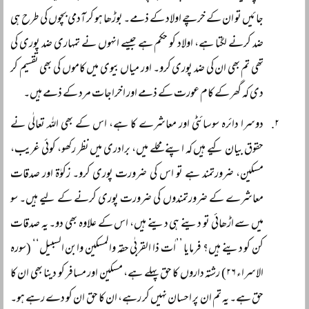
جائیں تو ان کے خرچے اولاد کے ذمے۔ بوڑھا ہو کر آدمی بچوں کی طرح ہی
ضد کرنے لگتا ہے، اولاد کو حکم ہے جیسے انہوں نے تمہاری ضد پوری کی
تھی تم بھی ان کی ضد پوری کرو۔ اور میاں بیوی میں کاموں کی بھی تقسیم کر
دی کہ گھر کے کام عورت کے ذمے اور اخراجات مرد کے ذمے ہیں۔
دوسرا دائرہ سوسائٹی اور معاشرے کا ہے، اس کے بھی اللہ تعالٰی نے
حقوق بیان کیے ہیں کہ اپنے محلے میں، برادری میں نظر رکھو، کوئی غریب،
مسکین، ضرورتمند ہے تو اس کی ضرورت پوری کرو۔ زکوٰۃ اور صدقات
معاشرے کے ضرورتمندوں کی ضرورت پوری کرنے کے لیے ہیں۔ سو
میں سے اڑھائی تو دینے ہی دینے ہیں، اس کے علاوہ بھی دو۔ یہ صدقات
کن کو دینے ہیں؟ فرمایا ’’اٰت ذا القربٰی حقہ والمسکین وابن السبیل‘‘ (سورہ
الاسراء ۲۶) رشتہ داروں کا حق پہلے ہے، مسکین اور مسافر کو دینا بھی ان کا
حق ہے۔ یہ تم ان پر احسان نہیں کر رہے، ان کا حق ان کو دے رہے ہو۔