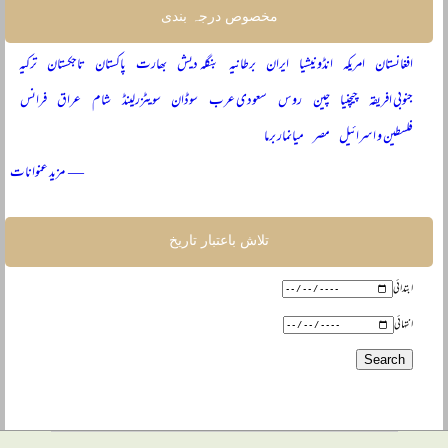
مخصوص درجہ بندی
افغانستان
امریکہ
انڈونیشیا
ایران
برطانیہ
بنگلہ دیش
بھارت
پاکستان
تاجکستان
ترکیہ
جنوبی افریقہ
چیچنیا
چین
روس
سعودی عرب
سوڈان
سویٹزرلینڈ
شام
عراق
فرانس
فلسطین و اسرائیل
مصر
میانمار برما
— مزید عنوانات
تلاش باعتبار تاریخ
ابتدائی
انتہائی