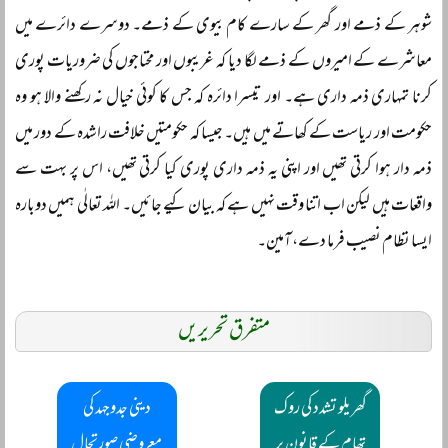
شوہر کے ذمے اور گھر کے سارے کام بیوی کے ذمے۔ دوسرے دائرے میں
معاشرے کے امیروں کے ذمے لگا دیا کہ غریبوں اور محتاجوں کی ضروریات پوری
کرنا تمہاری ذمہ داری ہے۔ اور تیسرا دائرہ کہ جس کا کوئی خیال نہ رکھنے والا ہو وہ
حکومت اور ریاست کے کھاتے میں ہیں۔ جیسا کہ حکومتیں خلافت راشدہ کے دور میں
ذمہ دار ہوا کرتی تھیں اور اپنی یہ ذمہ داری پوری کیا کرتی تھیں، اس پر بہت سے
واقعات ہیں لیکن اب اتنا وقت نہیں ہے کہ بیان کیے جائیں۔ اللہ تعالٰی ہمیں دوبارہ
ایسا نظام نصیب فرما دے، آمین۔
متفرق تحریریں
گھریلو تشدد کی روک
دینی جدوجہد کی
تھام کے قانون پر
معروضی صورتحال