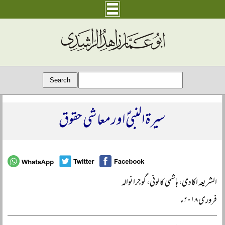
سیرۃ النبیؐ اور معاشی حقوق
الشریعہ اکادمی، ہاشمی کالونی، گوجرانوالہ
فروری ۲۰۱۸ء