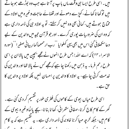
ہیں۔ اسی طرح ایسا ہی وقت ماں باپ پر آتا ہے جب وہ بوڑھے ہو جاتے
ہیں تو کھانا کھانے، کپڑے دھونے اور قضائے حاجت وغیرہ میں اولاد کے
محتاج ہوتے ہیں، کمائی بھی وہ نہیں کر سکتے، تو یہ اولاد ہی کی ذمہ داری ہے
کہ وہ ان کی ضروریات پوری کرے۔ اور جو قرآن مجید میں والدین کے لیے
دعا سکھلائی گئی اس میں بھی یہی کہلوایا ’’رب ارحمھما کما ربیانی صغیرا‘‘ (سورہ
الاسراء ۲۴) کہ اے اللہ! جس طرح انہوں نے مجھے بچپن میں پالا ان پر اسی
طرح رحم فرما۔ یہ ذہن میں رکھنا چاہیے کہ مجھے کس نے پالا تھا اور والدین کی
خدمت کرنی چاہیے، یہ اولاد کا والدین پر احسان نہیں بلکہ اولاد پر والدین کا
حق ہے۔
اسی طرح میاں بیوی کے کاموں کی فطری طور پر تقسیم کر دی گئی ہے۔
گھر کے کام کاج کرنا، صفائی ستھرائی، کھانا بنانا، بچے پالنا وغیرہ بیوی کے
کام ہیں، جبکہ خرچہ مہیا کرنا خاوند کی ذمہ داری ہے۔ یہ تقسیم ہے کہ یہ کام