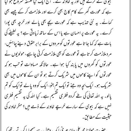
بیوی نے کرنے ہیں اور یہ خاوند نے۔ آج ایک نیا فلسفہ شروع ہو گیا
ہے کہ عورت گھر کے کام کاج بھی کرے اور ملازمت کر کے پیسے بھی
کمائے۔ یہ نئی تہذیب ہے کہ عورت بچے بھی پالے اور خرچہ بھی پورا
کرے۔ یہ عورت پر احسان ہے یا اس کے ساتھ زیادتی ہے؟ یہ لطیفے کی
بات ہے کہ کہا جاتا ہے عورتوں کو مردوں کے برابر حقوق دینے چاہئیں،
مرد ملازمت کرتا ہے تو عورت کو بھی ملازمت کرنی چاہیے، مولویوں نے
عورتوں کو گھروں میں پابند کیا ہوا ہے۔ حالانکہ مساوات تو تب ہو کہ
عورتوں کو اپنے کاموں میں شریک کرتے ہو تو ان کے کاموں میں بھی
شریک ہو۔ ایک بچہ وہ جنے تو ایک تم جنو، ایک کو وہ پالے تو ایک کو تم
پالو۔ یہ اللہ تعالٰی کی طے کردہ فطری تقسیم ہے۔ کیا اللہ کی یہ تقسیم فطری
نہیں ہے کہ بیوی کے سارے خرچے خاوند کے ذمے ہیں؟ مگر خاوند کی
حیثیت کے مطابق۔