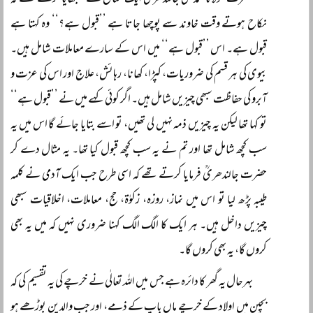
حضرت مولانا محمد علی جالندھریؒ ایک مثال سے سمجھایا کرتے تھے کہ
نکاح ہوتے وقت خاوند سے پوچھا جاتا ہے ’’قبول ہے؟‘‘ وہ کہتا ہے
قبول ہے۔ اس ’’قبول ہے‘‘ میں اس کے سارے معاملات شامل ہیں۔
بیوی کی ہر قسم کی ضروریات، کپڑا، کھانا، رہائش، علاج اور اس کی عزت و
آبرو کی حفاظت سبھی چیزیں شامل ہیں۔ اگر کوئی کہے میں نے ’’قبول ہے‘‘
تو کہا تھا لیکن یہ چیزیں ذمہ نہیں لی تھیں، تو اسے بتایا جائے گا اس میں یہ
سب کچھ شامل تھا اور تم نے یہ سب کچھ قبول کیا تھا۔ یہ مثال دے کر
حضرت جالندھریؒ فرمایا کرتے تھے کہ اسی طرح جب ایک آدمی نے کلمہ
طیبہ پڑھ لیا تو اس میں نماز، روزہ، زکوٰۃ، حج، معاملات، اخلاقیات سبھی
چیزیں داخل ہیں۔ ہر ایک کا الگ الگ کہنا ضروری نہیں کہ میں یہ بھی
کروں گا، یہ بھی کروں گا۔
بہرحال یہ گھر کا دائرہ ہے جس میں اللہ تعالٰی نے خرچے کی یہ تقسیم کی کہ
بچپن میں اولاد کے خرچے ماں باپ کے ذمے، اور جب والدین بوڑھے ہو