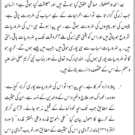
بعد الحمد والصلٰوۃ۔ معاشی حقوق کیا ہوتے ہیں اور معیشت کیا ہوتی ہے؟ انسان
جب زندگی گزارتا ہے تو اسے اخراجات کے لیے اسباب کی ضرورت پڑتی ہے،
پیسوں کی اور چیزوں کی ضرورت ہوتی ہے۔ بچہ پیدا ہوتے ہی اس کی ضروریات
شروع ہو جاتی ہیں اور اس کو جتنی بھی زندگی ملے آخر وقت تک یہ ضروریات باقی رہتی
ہیں۔ یہ ضروریات اسباب سے ہی پوری ہوتی ہیں، جیب میں پیسے ہوں گے، خرچہ ہو
گا تو ضروریات پوری ہوں گی۔ اللہ تبارک و تعالٰی نے اور جناب نبی کریم صلی اللہ علیہ
وسلم نے اس کے مختلف دائرے بتائے ہیں۔
پہلا دائرہ گھر کا ہے۔ بچہ پیدا ہوا تو اس کی ضروریات پوری کرنا، کپڑے،
دودھ، خوراک اور علاج وغیرہ اس کے والدین کے ذمہ ہے، ان کی حیثیت
کے مطابق جب تک بچہ خود کمانے کے قبل نہ ہو جائے۔ قرآن کریم
نے خرچے کا اصول بیان کیا ’’علی الموسع قدرہ وعلی المقتر قدرہ‘‘ (سورہ
البقرہ ۲۳۶) مالدار آدمی پر اس کی حیثیت کے مطابق اور غریب آدمی پر اس