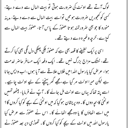
لوگ آتے تھے اونٹ کی ضرورت ہوتی تو بیت المال سے دے دیتے،
کسی کو کھجوریں ضرورت ہوتیں تو اسے بیت المال سے دے دیتے، مدینہ
منورہ کا جو بھی ضرورتمند ہوتا حضورؐ کے پاس آتا، حضورؐ بیت المال سے
کپڑے، خرچہ وغیرہ دے دیتے تھے۔
اسی پر ایک لطیفے کا قصہ بھی ہے کہ حضورؐ ہلکی پھلکی دل لگی بھی کیا کرتے
تھے، خشک مزاج بزرگ نہیں تھے۔ ایک دفعہ ایک مسافر حاضر خدمت
ہوا، عرض کیا یارسول اللہ! میں فلاں علاقے سے آیا ہوں، اب واپس جانا
ہے لیکن میرا اونٹ مر گیا ہے، مجھے گھر پہنچنے کے لیے اونٹ چاہیے۔
اسے پتہ تھا کہ یہاں سے اونٹ مل جائے گا۔ آپؐ نے فرمایا، بیٹھو تمہیں
اونٹنی کا بچہ دوں گا۔ وہ پریشان ہو گیا کہ میں اونٹنی کے بچے کو کیا کروں گا؟
میں اسے اٹھاؤں گا یا وہ مجھے اٹھائے گا۔ اس نے حضورؐ سے عرض کیا
یارسول اللہ میں اونٹ کے بچے کو کیا کروں گا۔ تھوڑی دیر بعد حضورؐ نے