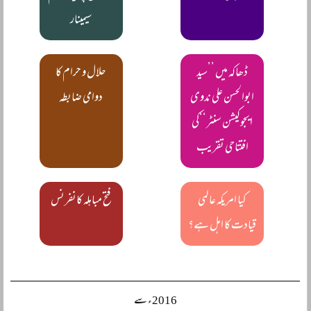
سیمینار
ڈھاکہ میں ’’سید
حلال و حرام کا
ابوالحسن علی ندوی
دوامی ضابطہ
ایجوکیشن سنٹر‘‘کی
افتتاحی تقریب
کیا امریکہ عالمی
فتح مباہلہ کانفرنس
قیادت کا اہل ہے؟
2016ء سے