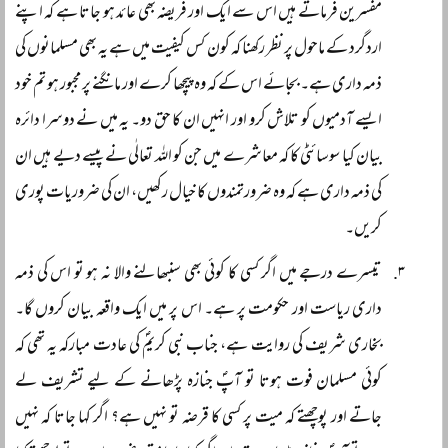
مفسرین فرماتے ہیں اس سے ایک اور فریضہ بھی عائد ہو جاتا ہے کہ اپنے
اردگرد کے ماحول پر نظر رکھنا کہ کون کس کیفیت میں ہے یہ بھی مسلمانوں کی
ذمہ داری ہے۔ بجائے اس کے کہ وہ پیچھا کرے اور مانگنے پر مجبور ہو تم خود
ایسے آدمیوں کو تلاش کرو اور انہیں ان کا حق دو۔ یہ میں نے دوسرا دائرہ
بیان کیا سوسائٹی کا کہ معاشرے میں جن کو اللہ تعالٰی نے پیسے دیے ہیں ان
کی ذمہ داری ہے کہ وہ ضرورتمندوں کا خیال رکھیں، ان کی ضروریات پوری
کریں۔
تیسرے درجے میں اگر کسی کا کوئی بھی سنبھالنے والا نہ ہو تو اس کی ذمہ
داری ریاست اور حکومت پر ہے۔ اس پر میں ایک واقعہ بیان کروں گا۔
بخاری شریف کی روایت ہے، جناب نبی کریمؐ کی عادت مبارکہ یہ تھی کہ
کوئی مسلمان فوت ہوتا تو آپؐ جنازہ پڑھانے کے لیے تشریف لے
جاتے اور پوچھتے کہ میت پر کسی کا قرضہ تو نہیں ہے؟ اگر کہا جاتا کہ نہیں