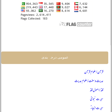
عمومی درجہ بندی
قرآن / علومِ قرآن
حدیث و سنت / علومِ حدیث
فقہ / اصولِ فقہ
سیرتِ نبویؐ
سیرتِ انبیاءؑ