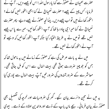
حضرت نعیمان نے حضورؐ سے کہا یارسول اللہ! اس کو پیسے دیں۔ آپؐ نے
فرمایا، کس چیز کے پیسے؟ حضرت نعیمانؓ نے کہا ابھی انگور نہیں کھائے؟
انگور کھائے ہیں تو اب پیسے دیں۔ چنانچہ حضورؐ نے پیسے دیے، پھر حضرت
نعیمانؓ نے کہا میرا جی چاہ رہا تھا کہ آپ انگور کھائیں، میرے پاس پیسے
نہیں تھے تو میں نے یہ طریقہ اختیار کیا تاکہ آپ انگور کھا لیں کہ ویسے تو
آپ نے انگور کھانے نہیں تھے۔
میں نے یہ بات عرض کی ہے کہ حضورؐ کے زمانے میں یہ ماحول تھا کہ
جس کو جو چیز ضرورت ہوتی تھی بیت المال سے اس کو مل جاتی تھی۔
معاشرے کے ضرورتمندوں کی ضرورتیں آپؐ بیت المال سے پوری کیا
کرتے تھے۔
یہ میں نے تین دائرے بیان کیے۔ گھر کی ضروریات اور خرچہ کی تفصیل بھی
حضورؐ نے بیان فرمائی۔ بچے ماں باپ کے ذمے اور والدین اولاد کے ذمے۔ بیوی