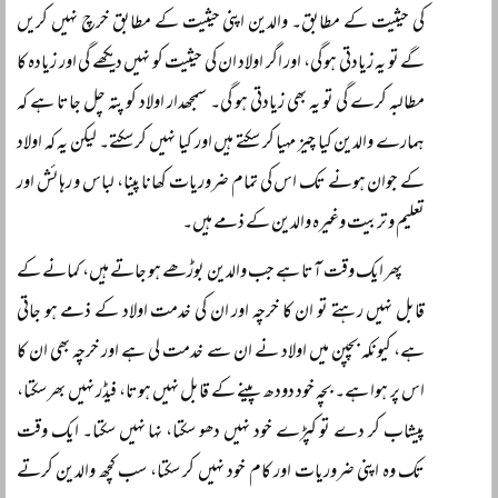
کی حیثیت کے مطابق۔ والدین اپنی حیثیت کے مطابق خرچ نہیں کریں
گے تو یہ زیادتی ہو گی، اور اگر اولاد ان کی حیثیت کو نہیں دیکھے گی اور زیادہ کا
مطالبہ کرے گی تو یہ بھی زیادتی ہو گی۔ سمجھدار اولاد کو پتہ چل جاتا ہے کہ
ہمارے والدین کیا چیز مہیا کر سکتے ہیں اور کیا نہیں کر سکتے۔ لیکن یہ کہ اولاد
کے جوان ہونے تک اس کی تمام ضروریات کھانا پینا، لباس و رہائش اور
تعلیم و تربیت وغیرہ والدین کے ذمے ہیں۔
پھر ایک وقت آتا ہے جب والدین بوڑھے ہو جاتے ہیں، کمانے کے
قابل نہیں رہتے تو ان کا خرچہ اور ان کی خدمت اولاد کے ذمے ہو جاتی
ہے، کیونکہ بچپن میں اولاد نے ان سے خدمت لی ہے اور خرچہ بھی ان کا
اس پر ہوا ہے۔ بچہ خود دودھ پینے کے قابل نہیں ہوتا، فیڈر نہیں بھر سکتا،
پیشاب کر دے تو کپڑے خود نہیں دھو سکتا، نہا نہیں سکتا۔ ایک وقت
تک وہ اپنی ضروریات اور کام خود نہیں کر سکتا، سب کچھ والدین کرتے