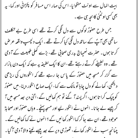
بیت المال سے اونٹ منگوایا، اس کی مہار اس مسافر کو پکڑائی اور کہا، یہ
بھی کسی اونٹنی کا بچہ ہی ہے۔
جس طرح حضورؐ لوگوں سے دل لگی کرتے تھے اسی طرح بے تکلف
ساتھی بھی آپؐ کے ساتھ دل لگی کیا کرتے تھے۔ ایک دلچسپ واقعہ عرض
کرتا ہوں۔ حضرت نعیمانؓ بدری صحابی تھے، بڑے کھلی طبیعت کے آدمی
تھے۔ وہ لطیفے کرتے رہتے تھے، ان کا ایک لطیفہ یہ ہے کہ ایک دن بازار
سے گزر کر مسجد میں حضورؐ کے پاس جا رہے تھے کہ انگوروں کی ریڑھی
دیکھی، کھانے کو دل چاہا تو مالک سے کہا، ایک صاع انگور دینا، میں حضورؐ
کو چیک کراتا ہوں، اگر پسند آ گئے تو ہم کھالیں گے، اتنی دیر بعد مسجد میں آ
کر پیسے لے جانا۔ انہوں نے انگور لیے اور مسجد پہنچے۔ وہاں حضورؐ اور صحابہؓ
موجود تھے، ان سے جا کر کہا انگور کھائیں گے؟ انہوں نے کہا کھالیں گے۔
چنانچہ سب نے انگور کھائے، تھوڑی دیر کے بعد پیسے لینے والا آدمی آ گیا۔