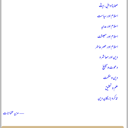
صحابہؓ و اہلِ بیتؓ
اسلام اور سیاست
اسلام اور عدلیہ
اسلام اور معیشت
اسلام اور عصرِ حاضر
دین اور معاشرہ
دعوت و تبلیغ
دین و حکمت
علم و تحقیق
تذکرہ بزرگانِ دین
— مزید عنوانات