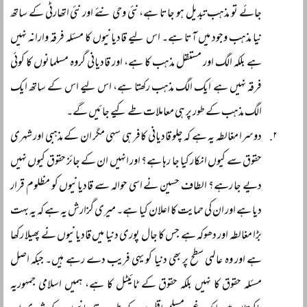
جائے تو مذہب تبدیل ہو جاتا ہے، نئی وحی نئے اور نئی اتھارٹی کے ساتھ
نیا مذہب وجود میں آتا ہے۔ اس لیے قادیانیوں کا مسئلہ فرقہ وارانہ نہیں
ہے بلکہ الگ اور مستقل مذہب کا ہے، اور قادیانی گروہ مسلمانوں کا کوئی
فرقہ نہیں ہے ایک الگ مذہب رکھتا ہے، اس لیے اس کے ساتھ ایک
الگ مذہب کے طور پر ہی معاملات طے کیے جائیں گے۔
دوسرا مغالطہ یہ ہے کہ چلو قادیانی کافر ہی سہی مگر ان کے مذہبی اور شہری
حقوق سے کیوں انکار کیا جا رہا ہے؟ اور انہیں ان کے جائز حقوق کیوں نہیں
دیے جا رہے؟ الطاف حسین نے اسی حوالہ سے قادیانیوں کو مظلوم قرار
دیا ہے اور ان کی حمایت کا اعلان کیا ہے۔ میری گزارش یہ ہے کہ یہ بہت
بڑا مغالطہ اور دھوکہ ہے جس کا جال پوری دنیا میں قادیانیوں نے پھیلا رکھا
ہے اور وہ عالمی سطح پر بھی دنیا کو یہی فریب دے رہے ہیں۔ جبکہ اصل
مسئلہ حقوق کا نہیں بلکہ حقوق کے ٹائیٹل کا ہے، ہمیں اسلامی جمہوریہ