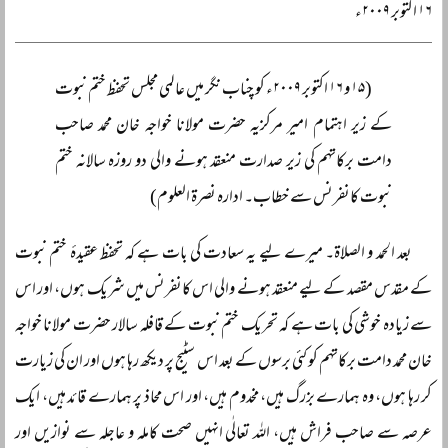
۱۶ اکتوبر ۲۰۰۹ء
(۱۵ و ۱۶ اکتوبر ۲۰۰۹ء کو چناب نگر میں عالمی مجلس تحفظ ختم نبوت
کے زیر اہتمام امیر مرکزیہ حضرت مولانا خواجہ خان محمد صاحب
دامت برکاتہم کی زیر صدارت منعقد ہونے والی دو روزہ سالانہ ختم
نبوت کانفرنس سے خطاب۔ ادارہ نصرۃ العلوم)
بعد الحمد و الصلاۃ۔ میرے لیے یہ سعادت کی بات ہے کہ تحفظ عقیدۂ ختم نبوت
کے مقدس مقصد کے لیے منعقد ہونے والی اس کانفرنس میں شریک ہوں، اور اس
سے زیادہ خوشی کی بات ہے کہ تحریک ختم نبوت کے قافلہ سالار حضرت مولانا خواجہ
خان محمد دامت برکاتہم کو کئی برسوں کے بعد اس سٹیج پر دیکھ رہا ہوں اور ان کی زیارت
کر رہا ہوں، وہ ہمارے بزرگ ہیں، مخدوم ہیں، اور اس محاذ پر ہمارے قائد ہیں، ایک
عرصہ سے صاحب فراش ہیں، اللہ تعالٰی انہیں صحت کاملہ و عاجلہ سے نوازیں اور