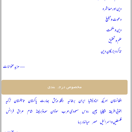
دین اور معاشرہ
دعوت و تبلیغ
دین و حکمت
علم و تحقیق
تذکرہ بزرگانِ دین
— مزید عنوانات
مخصوص درجہ بندی
افغانستان
امریکہ
انڈونیشیا
ایران
برطانیہ
بنگلہ دیش
بھارت
پاکستان
تاجکستان
ترکیہ
جنوبی افریقہ
چیچنیا
چین
روس
سعودی عرب
سوڈان
سویٹزرلینڈ
شام
عراق
فرانس
فلسطین و اسرائیل
مصر
میانمار برما