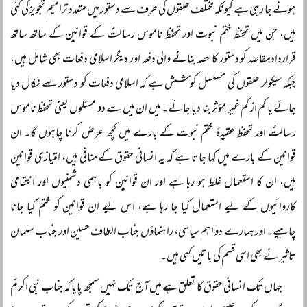
ہونے جا رہی ہے کیونکہ مختلف حلقوں کی طرف سے دستور میں متعدد ترامیم تجویز کی گئی
ہیں، جن میں تحفظ ختم نبوت اور تحفظ ناموس رسالتؐ کے قوانین کے ساتھ ساتھ
قراردادمقاصد کو دستور کا حصہ بنانے والی دفعہ اور دیگر اسلامی دفعات بھی شامل ہیں،
جبکہ سیکولر حلقوں کی مسلسل کوشش ہے کہ اسلامی دفعات کو دستور سے نکال دیا
جائے یا کم از کم غیر مؤثر بنا دیا جائے۔ میں ان میں سے دو مسئلوں یعنی تحفظ ناموس
رسالتؐ اور تحفظ عقیدۂ ختم نبوت کے بارے میں کچھ عرض کرنا چاہوں گا۔ ان
قوانین کے بارے میں کہا جاتا ہے کہ یہ انسانی حقوق کے منافی ہیں، امتیازی قوانین
ہیں، ان کا استعمال غلط ہو رہا ہے اور ان قوانین کو باہمی دشمنیوں اور انتقامی
کاروائیوں کے لیے استعمال کیا جا رہا ہے، اس لیے ان قوانین کو ختم کیا جانا
چاہیے۔ اور ہمارے دو اہم سیاسی، راہنماؤں جناب الطاف حسین اور جناب سلمان
تاثیر نے بھی اسی قسم کی باتیں کہی ہیں۔
جہاں تک انسانی حقوق کا تعلق ہے میں آج تک نہیں سمجھ پایا کہ جناب نبی اکرمؐ