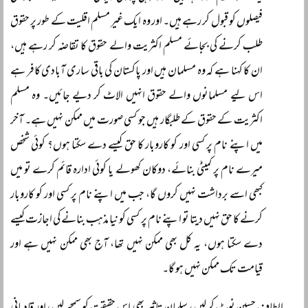
فیصلوں کو قبول کر رہے ہیں۔ اور وہ ایک غیر مسلم اقلیت کے طور پر حقوق
طلب کرنے کی بجائے مسلم اکثریت والے حقوق کا تقاضہ کر رہے ہیں،
ان کا کہنا ہے کہ وہ مسلمان ہیں اور پاکستان کی باقی ساری آبادی کافر ہے
اس لیے مسلمانوں والے حقوق انہیں الاٹ کر دیے جائیں۔ وہ مسلم
اکثریت کے حقوق کے طلبگار ہیں جو کسی صورت میں ممکن نہیں ہے۔ آخر
میں اپنے نام پر کسی اور کو کاروبار کا حق کیسے دے سکتا ہوں؟ کوئی شخص
میرے نام پر کمیٹی بنائے، دوکان کھولے یا کوئی ادارہ قائم کرے تو میں
کبھی اسے برداشت نہیں کروں گا، جب میں اپنے نام پر کسی اور کو کاروبار
کرنے کا حق نہیں دیتا تو اپنے نام پر کسی کو نیا مذہب بنانے کی اجازت کیسے
دے سکتا ہوں، یہ کل بھی ممکن نہیں تھا، آج بھی ممکن نہیں ہے اور
قیامت تک ممکن نہیں ہو گا۔