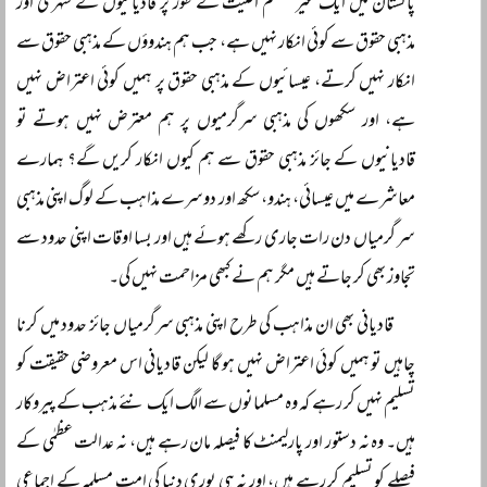
پاکستان میں ایک غیر مسلم اقلیت کے طور پر قادیانیوں کے شہری اور
مذہبی حقوق سے کوئی انکار نہیں ہے، جب ہم ہندوؤں کے مذہبی حقوق سے
انکار نہیں کرتے، عیسائیوں کے مذہبی حقوق پر ہمیں کوئی اعتراض نہیں
ہے، اور سکھوں کی مذہبی سرگرمیوں پر ہم معترض نہیں ہوتے تو
قادیانیوں کے جائز مذہبی حقوق سے ہم کیوں انکار کریں گے؟ ہمارے
معاشرے میں عیسائی، ہندو، سکھ اور دوسرے مذاہب کے لوگ اپنی مذہبی
سر گرمیاں دن رات جاری رکھے ہوئے ہیں اور بسا اوقات اپنی حدود سے
تجاوز بھی کر جاتے ہیں مگر ہم نے کبھی مزاحمت نہیں کی۔
قادیانی بھی ان مذاہب کی طرح اپنی مذہبی سرگرمیاں جائز حدود میں کرنا
چاہیں تو ہمیں کوئی اعتراض نہیں ہو گا لیکن قادیانی اس معروضی حقیقت کو
تسلیم نہیں کر رہے کہ وہ مسلمانوں سے الگ ایک نئے مذہب کے پیروکار
ہیں۔ وہ نہ دستور اور پارلیمنٹ کا فیصلہ مان رہے ہیں، نہ عدالت عظمٰی کے
فیصلے کو تسلیم کر رہے ہیں، اور نہ ہی پوری دنیا کی امت مسلمہ کے اجماعی