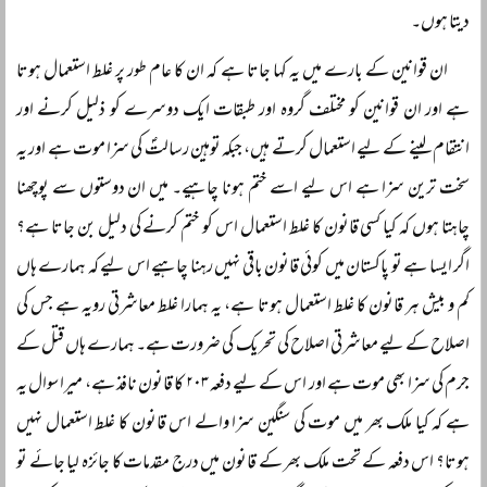
دیتا ہوں۔
ان قوانین کے بارے میں یہ کہا جاتا ہے کہ ان کا عام طور پر غلط استعمال ہوتا
ہے اور ان قوانین کو مختلف گروہ اور طبقات ایک دوسرے کو ذلیل کرنے اور
انتقام لینے کے لیے استعمال کرتے ہیں، جبکہ توہین رسالتؐ کی سزا موت ہے اور یہ
سخت ترین سزا ہے اس لیے اسے ختم ہونا چاہیے۔ میں ان دوستوں سے پوچھنا
چاہتا ہوں کہ کیا کسی قانون کا غلط استعمال اس کو ختم کرنے کی دلیل بن جاتا ہے؟
اگر ایسا ہے تو پاکستان میں کوئی قانون باقی نہیں رہنا چاہیے اس لیے کہ ہمارے ہاں
کم و بیش ہر قانون کا غلط استعمال ہوتا ہے، یہ ہمارا غلط معاشرتی رویہ ہے جس کی
اصلاح کے لیے معاشرتی اصلاح کی تحریک کی ضرورت ہے۔ ہمارے ہاں قتل کے
جرم کی سزا بھی موت ہے اور اس کے لیے دفعہ ۲۰۳ کا قانون نافذ ہے، میرا سوال یہ
ہے کہ کیا ملک بھر میں موت کی سنگین سزا والے اس قانون کا غلط استعمال نہیں
ہوتا؟ اس دفعہ کے تحت ملک بھر کے قانون میں درج مقدمات کا جائزہ لیا جائے تو