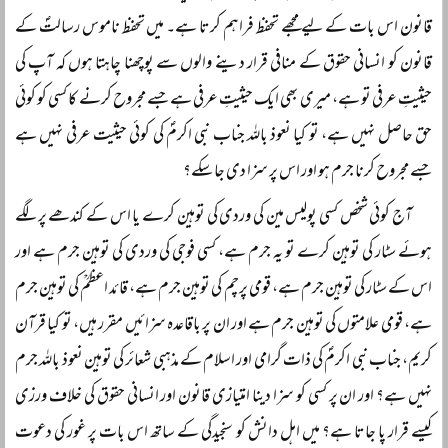
قانون اس بات کے لیے مجھے تحفظ فراہم کرتا ہے۔ میں تحفظ ناموس رسالتؐ کے
قانون کو انسانی حقوق کے منافی قرار دینے والوں سے پوچھنا چاہتا ہوں کہ آپ کی
حیثیتِ عرفی تو ہے، میری بھی ایک حیثیتِ عرفی ہے جسے مجروح کرنے کا کسی کو کوئی
حق حاصل نہیں ہے، تو کیا نعوذ باللہ جناب نبی اکرمؐ کی کوئی حیثیت عرفی نہیں ہے
جسے مجروح کرنا جرم ہو اور اس پر سزا دی جا سکے؟
آج کوئی شخص کسی پولیس مین کی وردی کی توہین کرے یا اس کے کندھے پر لگے
ہوئے سٹار کی توہین کرے تو یہ جرم ہے، کسی فوجی کی وردی کی توہین جرم ہے اور
اس کے سٹار کی توہین جرم ہے، قومی پرچم کی توہین جرم ہے، قائد اعظمؒ کی توہین جرم
ہے، قومی علامتوں کی توہین جرم ہے اور ان پر باقاعدہ سزائیں مقرر ہیں، تو کیا قرآن
کریم، جناب نبی اکرمؐ کی ذات گرامی اور اسلام کے مذہبی شعائر کی توہین نعوذ باللہ جرم
نہیں ہے؟ اور ان پر کسی کو سزا دینا امتیازی قانون اور انسانی حقوق کی خلاف ورزی
کیسے قرار پا جاتا ہے؟ میں اہل دانش کو سنجیدگی کے ساتھ اس بات پر غور کی دعوت