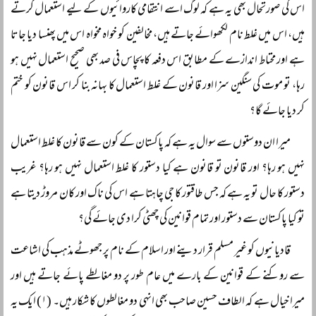
اس کی صورتحال بھی یہ ہے کہ لوگ اسے انتقامی کاروائیوں کے لیے استعمال کرتے
ہیں، اس میں غلط نام لکھوائے جاتے ہیں، مخالفین کو خواہ مخواہ اس میں پھنسا دیا جاتا
ہے اور محتاط اندازے کے مطابق اس دفعہ کا پچاس فی صد بھی صحیح استعمال نہیں ہو
رہا، تو موت کی سنگین سزا اور قانون کے غلط استعمال کا بہانہ بنا کر اس قانون کو ختم
کر دیا جائے گا؟
میرا ان دوستوں سے سوال یہ ہے کہ پاکستان کے کون سے قانون کا غلط استعمال
نہیں ہو رہا؟ اور قانون تو قانون ہے کیا دستور کا غلط استعمال نہیں ہو رہا؟ غریب
دستور کا حال تو یہ ہے کہ جس طاقتور کا جی چاہتا ہے اس کی ناک اور کان مروڑ دیتا ہے
تو کیا پاکستان سے دستور اور تمام قوانین کی چھٹی کرا دی جائے گی؟
قادیانیوں کو غیر مسلم قرار دینے اور اسلام کے نام پر جھوٹے مذہب کی اشاعت
سے روکنے کے قوانین کے بارے میں عام طور پر دو مغالطے پائے جاتے ہیں اور
میرا خیال ہے کہ الطاف حسین صاحب بھی انہی دو مغالطوں کا شکار ہیں۔ (۱) ایک یہ