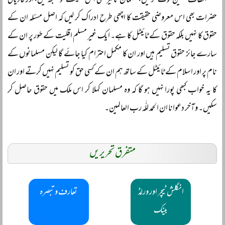
الطاف حسین نوٹ کر لیں، سلمان تاثیر بھی اس حقیقت کو سمجھ لیں، اور قادیانی
حضرات بھی اس معروضی حقیقت کا اچھی طرح ادراک کر لیں کہ اصل مسئلہ ان کے
حقوق کا نہیں بلکہ حقوق کے ٹائیٹل کا ہے۔ ایک غیر مسلم اقلیت کے طور پر ان کے
سارے جائز حقوق تسلیم ہیں اور ان کا مکمل احترام کیا جائے گا لیکن مسلمانوں کے
نام پر اور اسلام کے ٹائیٹل کے ساتھ ہم ان کے کسی حق کو تسلیم نہیں کرتے اور ان
کا یہ خواب کبھی پورا نہیں ہو گا کہ وہ مسلمان کہلا کر اس ملک میں حقوق حاصل کر
سکیں۔ و آخر دعوانا ان الحمد للّٰہ رب العالمین۔
متفرق تحریریں
انگلش ٹیچر اور ورلڈ
تعارف و تبصرہ
بینک