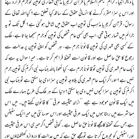
یا دیگر انبیاء کرام علیہم السلام یا قرآن کریم یا مذہبی شعائر کی توہین کو جرم قرار دینے
اور اس پر سزا مقرر کرنے کا انسانی حقوق کے ساتھ کیا تعلق ہے؟ کیا اللہ تعالیٰ کے
رسولؐ، قرآن کریم یا مذہب کی توہین اب حقوق میں شامل ہو گئی ہے؟ کل تک تو یہ
جرائم میں شمار ہوتی تھی، اب بھی کسی عام شخص کی توہین کو جرم سمجھا جاتا ہے، ملک
کے کسی بھی شہری کی توہین قانوناً جرم ہے، ہر شخص کو اپنی توہین پر عدالت سے
رجوع کا حق حاصل ہے اور قانون اسے تحفظ فراہم کرتا ہے۔ میرا سوال یہ ہے کہ
ایک عام شہری کی توہین تو قانوناً جرم ہے، کیا نعوذ باللہ جناب نبی اکرمؐ کی توہین جرم
نہیں ہے؟ اور اگر ایک عام شہری کی بلاوجہ توہین پر سزا دی جا سکتی ہے تو جناب نبی
اکرمؐ کی توہین پر سزا کیوں نہیں دی جا سکتی؟ دنیا کے ہر ملک کی طرح ہمارے ملک
میں ایک قانون موجود ہے جسے ’’ازالۂ حیثیت عرفی‘‘ کا قانون کہتے ہیں۔ میں اس
معاشرے میں رہتا ہوں میں ایک عرفی حیثیت اور اس سوسائٹی میں میرا ایک سٹیٹس
ہے جس کے تحفظ کا مجھے قانوناً حق حاصل ہے۔ کوئی شخص اگر میری اس عرفی حیثیت
اور اسٹیٹس کو مجروح کرتا ہے تو مجھے حق ہے کہ میں عدالت کا دروازہ کھٹکھٹاؤں اور