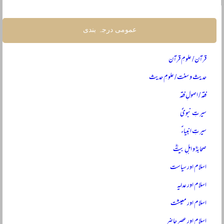
عمومی درجہ بندی
قرآن / علومِ قرآن
حدیث و سنت / علومِ حدیث
فقہ / اصولِ فقہ
سیرتِ نبویؐ
سیرتِ انبیاءؑ
صحابہؓ و اہلِ بیتؓ
اسلام اور سیاست
اسلام اور عدلیہ
اسلام اور معیشت
اسلام اور عصرِ حاضر