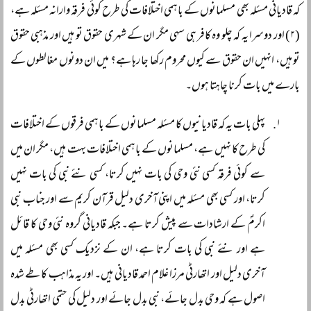
کہ قادیانی مسئلہ بھی مسلمانوں کے باہمی اختلافات کی طرح کوئی فرقہ وارانہ مسئلہ ہے،
(۲) اور دوسرا یہ کہ چلو وہ کافر ہی سہی مگر ان کے شہری حقوق تو ہیں اور مذہبی حقوق
تو ہیں، انہیں ان حقوق سے کیوں محروم رکھا جا رہا ہے؟ میں ان دونوں مغالطوں کے
بارے میں بات کرنا چاہتا ہوں۔
پہلی بات یہ کہ قادیانیوں کا مسئلہ مسلمانوں کے باہمی فرقوں کے اختلافات
کی طرح کا نہیں ہے، مسلمانوں کے باہمی اختلافات بہت ہیں، مگر ان میں
سے کوئی فرقہ کسی نئی وحی کی بات نہیں کرتا، کسی نئے نبی کی بات نہیں
کرتا، اور کسی بھی مسئلہ میں اپنی آخری دلیل قرآن کریم سے اور جناب نبی
اکرمؐ کے ارشادات سے پیش کرتا ہے۔ جبکہ قادیانی گروہ نئی وحی کا قائل
ہے اور نئے نبی کی بات کرتا ہے، ان کے نزدیک کسی بھی مسئلہ میں
آخری دلیل اور اتھارٹی مرزا غلام احمد قادیانی ہیں۔ اور یہ مذاہب کا طے شدہ
اصول ہے کہ وحی بدل جائے، نبی بدل جائے اور دلیل کی حتمی اتھارٹی بدل