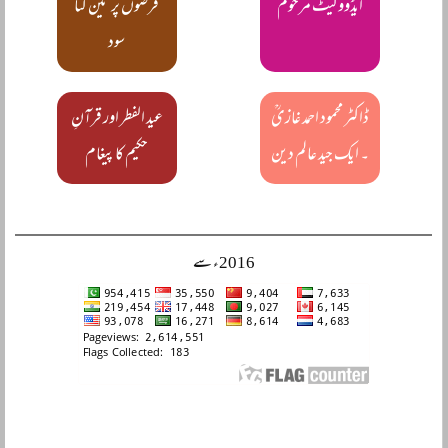
ایڈووکیٹ مرحوم
قرضوں پر تین گنا
سود
ڈاکٹر محمود احمد غازیؒ
عید الفطر اور قرآنِ
۔ ایک جید عالم دین
حکیم کا پیغام
2016ء سے