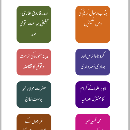
جناب رسول کریمؐ کی
صدر فاروق لغاری،
دس نصیحتیں
تبلیغی جماعت، قومی
عہد
کرونا وائرس اور
مدینہ منورہ کی حرمت
ہماری ذمہ داری
و توقیر کا تقاضہ
اکابر علمائے کرام
حضرت مولانا محمد
کا مشترکہ اعلامیہ
یوسف خانؒ
محمد ظہیر میر
غریبوں کے