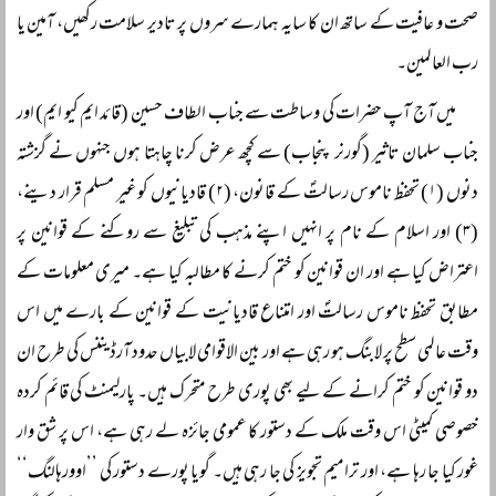
صحت و عافیت کے ساتھ ان کا سایہ ہمارے سروں پر تادیر سلامت رکھیں، آمین یا
رب العالمین۔
میں آج آپ حضرات کی وساطت سے جناب الطاف حسین (قائد ایم کیو ایم) اور
جناب سلمان تاثیر (گورنر پنجاب) سے کچھ عرض کرنا چاہتا ہوں جنہوں نے گزشتہ
دنوں (۱) تحفظ ناموس رسالتؐ کے قانون، (۲) قادیانیوں کو غیر مسلم قرار دینے،
(۳) اور اسلام کے نام پر انہیں اپنے مذہب کی تبلیغ سے روکنے کے قوانین پر
اعتراض کیا ہے اور ان قوانین کو ختم کرنے کا مطالبہ کیا ہے۔ میری معلومات کے
مطابق تحفظ ناموس رسالتؐ اور امتناع قادیانیت کے قوانین کے بارے میں اس
وقت عالمی سطح پر لابنگ ہو رہی ہے اور بین الاقوامی لابیاں حدود آرڈیننس کی طرح ان
دو قوانین کو ختم کرانے کے لیے بھی پوری طرح متحرک ہیں۔ پارلیمنٹ کی قائم کردہ
خصوصی کمیٹی اس وقت ملک کے دستور کا عمومی جائزہ لے رہی ہے، اس پر شق وار
غور کیا جا رہا ہے، اور ترامیم تجویز کی جا رہی ہیں۔ گویا پورے دستور کی ’’اوورہالنگ‘‘