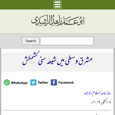
مشرق وسطیٰ میں شیعہ سنی کشمکش
روزنامہ اسلام، لاہور
۱۸ اکتوبر ۲۰۱۹ء