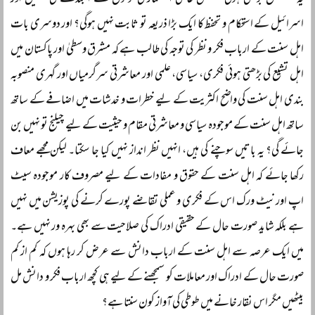
یہ مسلسل بڑھتی ہوئی کشمکش عالمی استعماری قوتوں کے ایجنڈے کی تکمیل اور
اسرائیل کے استحکام و تحفظ کا ایک بڑا ذریعہ تو ثابت نہیں ہوگی؟ اور دوسری بات
اہل سنت کے ارباب فکر و نظر کی توجہ کی طالب ہے کہ مشرق وسطیٰ اور پاکستان میں
اہل تشیع کی بڑھتی ہوئی فکری، سیاسی، علمی اور معاشرتی سرگرمیاں اور گہری منصوبہ
بندی اہل سنت کی واضح اکثریت کے لیے خطرات و خدشات میں اضافے کے ساتھ
ساتھ اہل سنت کے موجودہ سیاسی و معاشرتی مقام و حیثیت کے لیے چیلنج تو نہیں بن
جائے گی؟ یہ باتیں سوچنے کی ہیں، انہیں نظر انداز نہیں کیا جا سکتا۔ لیکن مجھے معاف
رکھا جائے کہ اہل سنت کے حقوق و مفادات کے لیے مصروف کار موجودہ سیٹ
اپ اور نیٹ ورک اس کے فکری و عملی تقاضے پورے کرنے کی پوزیشن میں نہیں
ہے بلکہ شاید صورت حال کے حقیقی ادراک کی صلاحیت سے بھی بہرہ ور نہیں ہے۔
میں ایک عرصہ سے اہل سنت کے ارباب دانش سے عرض کر رہا ہوں کہ کم از کم
صورت حال کے ادراک اور معاملات کو سمجھنے کے لیے ہی کچھ ارباب فکر و دانش مل
بیٹھیں مگر اس نقار خانے میں طوطی کی آواز کون سنتا ہے؟