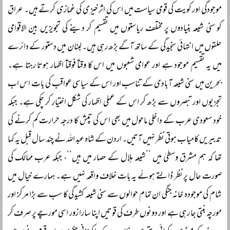
موجودگی اور کویت کی قومی سیاست میں اس کی اثر خیزی کی غمازی کرتے ہیں۔ عراق
کو سنی شیعہ بنیادوں پر مختلف ریاستوں میں تقسیم کر دینے کی تجویزیں بین الاقوامی
حلقوں میں انتہائی سنجیدگی کے ساتھ آگے بڑھ رہی ہیں۔ لبنان میں دستور کے دائرے
میں یہ تقسیم موجود ہے اور عوامی شعبوں میں اس کا وقتاً فوقتاً اظہار ہوتا رہتا ہے۔
بحرین میں سنی شیعہ آبادی کے تناسب اور اس کے سیاسی عواقب کی بات اس اب
تجزیوں اور تبصروں سے بڑھ کر اس کے عملی اظہار کی شکل اختیار کر چکی ہے۔ جبکہ
خود سعودی عرب کے داخلی ماحول میں بھی اس کی تپش کا درجہ حرارت کم کرنے کی
تدبیریں کامیاب ہوتی نظر نہیں آتیں۔ اردن کے شاہ عبد اللہ نے چند سال قبل یہ کہا
تھا کہ ہم مشرق وسطیٰ میں ’’شیعہ ہلال کے حصار میں ہیں‘‘، جبکہ عرب ممالک کی
صورت حال پر نظر ڈالتے ہوئے یہ بات خلاف واقعہ نہیں ہے۔ ہمارے خیال میں
شام کی موجودہ خانہ جنگی ان تمام حوالوں سے سنی شیعہ کشیدگی کا سب سے بڑا مرکز اور
مورچہ بنتی جا رہی ہے اور دونوں طرف کی قوتیں اپنا سارا زور اسی مورچے پر صرف کر