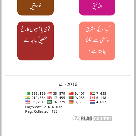
الناخبیؒ
تعزیتیں
کیا امریکہ مشرق
قومی پالیسیوں کا رخ
وسطیٰ سے نکلنا
متعین کیا جائے
چاہتا ہے؟
2016ء سے