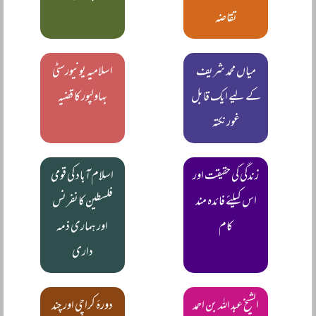
تقاضہ
میاں محمد شریف
اسلامیہ یونیورسٹی
کے لیے ایک قابل
بہاولپور کا قضیہ
غور نکتہ
زندگی کی حقیقت اور
اسلام آباد کی قومی
اس کیلئے فائدہ مند
فلسطین کانفرنس
کام
اور ہماری ذمہ
داری
الشیخ عبد اللہ بن احمد
دورۂ کراچی اور چند