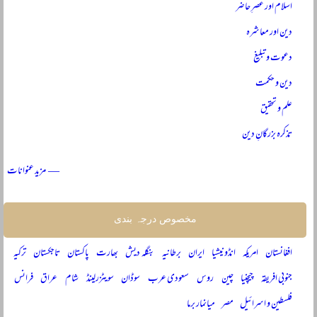
اسلام اور عصرِ حاضر
دین اور معاشرہ
دعوت و تبلیغ
دین و حکمت
علم و تحقیق
تذکرہ بزرگانِ دین
— مزید عنوانات
مخصوص درجہ بندی
افغانستان
امریکہ
انڈونیشیا
ایران
برطانیہ
بنگلہ دیش
بھارت
پاکستان
تاجکستان
ترکیہ
جنوبی افریقہ
چیچنیا
چین
روس
سعودی عرب
سوڈان
سویٹزرلینڈ
شام
عراق
فرانس
فلسطین و اسرائیل
مصر
میانمار برما