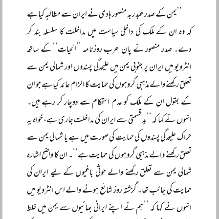
’’یمن کے صدر عبد ربہ منصور ہادی نے ایران سے مطالبہ کیا ہے
کہ وہ ان کے ملک کی داخلی سیاست میں مداخلت کا سلسلہ بند کر
دے۔ صدر منصور نے پان عرب روزنامہ ’’الحیات‘‘ کے ساتھ
انٹرویو میں ایران پر جنوبی یمن میں علیحدگی پسندوں اور شمالی یمن سے
تعلق رکھنے والے مذہبی گروہوں کی حمایت کا الزام عائد کیا ہے جو ان
کے بقول ان کے ملک کو عدم استحکام سے دوچار کر رہے ہیں۔
انہوں نے کہا کہ ’’بد قسمتی سے ایران کی مداخلت جاری ہے، خواہ یہ
حراک علیحدگی پسندوں کی حمایت کی صورت میں ہے یا شمالی یمن سے
تعلق رکھنے والے مذہبی گروہوں کی حمایت ہے‘‘۔ ان کا واضح اشارہ
شمالی یمن سے تعلق رکھنے والے حوثی باغیوں کے لیے ایران کی
حمایت کی جانب تھا۔ گزشتہ روز شائع ہونے والے اس انٹرویو میں
انہوں نے کہا کہ ’’ہم نے اپنے ایرانی بھائیوں سے یمن میں غلط