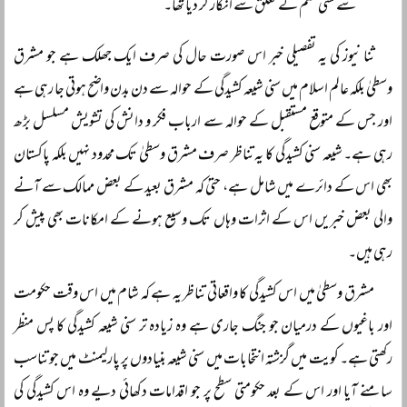
سے کسی قسم کے تعلق سے انکار کر دیا تھا۔‘‘
ثنا نیوز کی یہ تفصیلی خبر اس صورت حال کی صرف ایک جھلک ہے جو مشرق
وسطیٰ بلکہ عالم اسلام میں سنی شیعہ کشیدگی کے حوالہ سے دن بدن واضح ہوتی جا رہی ہے
اور جس کے متوقع مستقبل کے حوالہ سے ارباب فکر و دانش کی تشویش مسلسل بڑھ
رہی ہے۔ شیعہ سنی کشیدگی کا یہ تناظر صرف مشرق وسطیٰ تک محدود نہیں بلکہ پاکستان
بھی اس کے دائرے میں شامل ہے، حتیٰ کہ مشرق بعید کے بعض ممالک سے آنے
والی بعض خبریں اس کے اثرات وہاں تک وسیع ہونے کے امکانات بھی پیش کر
رہی ہیں۔
مشرق وسطیٰ میں اس کشیدگی کا واقعاتی تناظر یہ ہے کہ شام میں اس وقت حکومت
اور باغیوں کے درمیان جو جنگ جاری ہے وہ زیادہ تر سنی شیعہ کشیدگی کا پس منظر
رکھتی ہے۔ کویت میں گزشتہ انتخابات میں سنی شیعہ بنیادوں پر پارلیمنٹ میں جو تناسب
سامنے آیا اور اس کے بعد حکومتی سطح پر جو اقدامات دکھائی دیے وہ اس کشیدگی کی