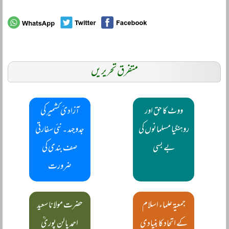
متفرق تحریریں
ووٹ کا حق اور
آزادیٔ کشمیر کی
روہنگیا مسلمانوں کی
جدوجہد ۔ نئی سفارتی
بے بسی
صف بندی کی
ضرورت
جمعیۃ علماء اسلام
حضرت مولانا سعید
کے اتحاد کا بنیادی
احمد پالن پوریؒ