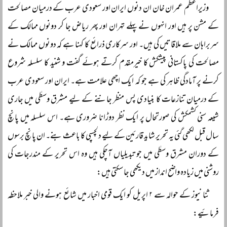
وزیراعظم عمران خان ان دنوں ایران اور سعودی عرب کے درمیان مصالحت
کے مشن پر ہیں اور انہوں نے پہلے تہران اور پھر ریاض جا کر دونوں ممالک کے
سربراہان سے ملاقاتیں کی ہیں۔ اور سرکاری ذرائع کا کہنا ہے کہ دونوں ممالک نے
مصالحت کی پاکستانی پیشکش کا خیرمقدم کرتے ہوئے گفت و شنید کا سلسلہ شروع
کرنے پر آمادگی ظاہر کی ہے جو کہ ایک اچھی علامت ہے۔ ایران اور سعودی عرب
کے درمیان تنازعات کا بنیادی پس منظر جاننے کے لیے مشرق وسطٰی میں جاری
شیعہ سنی کشمکش کی صورتحال پر ایک نظر دوڑانا ضروری ہے۔ اس سلسلہ میں پانچ
سال قبل لکھی گئی یہ تحریر شاید قارئین کے لیے دلچسپی کا باعث بنے۔ ان پانچ برسوں
کے دوران مشرق وسطٰی میں جو تبدیلیاں آچکی ہیں وہ اس تحریر کے مندرجات کی
روشنی میں زیادہ واضح انداز میں دیکھی جا سکتی ہیں:
ثنا نیوز کے حوالہ سے ۲ اپریل کو ایک قومی اخبار میں شائع ہونے والی خبر ملاحظہ
فرمائیے: