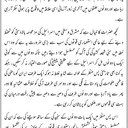
رہا ہے اور دونوں حلقوں میں آخری زور آزمائی اسی علاقہ میں وقوع پذیر ہوتی نظر آرہی
ہے۔
کچھ حضرات کا خیال ہے کہ مشرق وسطیٰ میں اسرائیل کی مزعومہ بالادستی کو تحفظ
دینے کے لیے عالمی استعماری قوتوں کی سب سے بڑی ضرورت یہ ہے کہ وہ اس
خطہ میں سنی شیعہ کشیدگی کی آگ کو مسلسل ہوا دیتے رہیں تاکہ دونوں میں سے کوئی
ایک یا دونوں مل کر اسرائیل کے لیے حقیقی چیلنج کی صورت اختیار نہ کر سکیں۔ جبکہ
یہ کہنا بھی تاریخی پس منظر کے حوالہ سے شاید غلط نہ ہو کہ ایک طرف ایران کو ماضی کی
فاطمی حکومت کی یاد ستانے لگی ہے اور دوسری طرف ترکی کو خلافت عثمانیہ کا دور
پھر سے یاد آرہا ہے اور دونوں طرف کی دھیرے دھیرے پیش رفت درمیان کی
بہت سی قوموں اور ملکوں کو پریشان کر رہی ہے۔
اس پس منظر میں ایک بات دونوں کے سنجیدگی کے ساتھ سوچنے کی ہے کہ ان کی