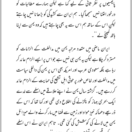
پالیسیوں پر نظر ثانی کے لیے کہا ہے لیکن ہمارے مطالبات کو
درخور اعتنا نہیں سمجھا گیا۔ ہم ایران سے کشیدگی کو بڑھانا نہیں چاہتے
لیکن اس کے ساتھ ہم اس سے یہ بھی چاہتے ہیں کہ وہ یمن سے اپنا
ہاتھ کھینچ لے‘‘۔
ایران ماضی میں متعدد مرتبہ یمن میں مداخلت کے الزامات کو
مسترد کر چکا ہے لیکن یہ یمن ہی نہیں ہے جو اس پر ایسے الزام عائد کر
رہا ہے بلکہ سعودی عرب اور امریکہ بھی اس پر یمن کی داخلی سیاست
میں مداخلت اور خاص طور پر حوثی اہل تشیع کی حمایت کے الزام عائد
کر رہے ہیں۔ گزشتہ سال یمن نے اپنے علاقے میں اسلحے سے لدے
ایک بحری جہاز کو پکڑنے کی اطلاع دی تھی اور کہا تھا کہ اس کے
ذریعے دھماکہ خیز مواد اور زمین سے فضا میں مار کرنے والے میزائل
یمن میں لانے کی کوشش کی گئی تھی۔ تاہم ایران نے اس اسلحے