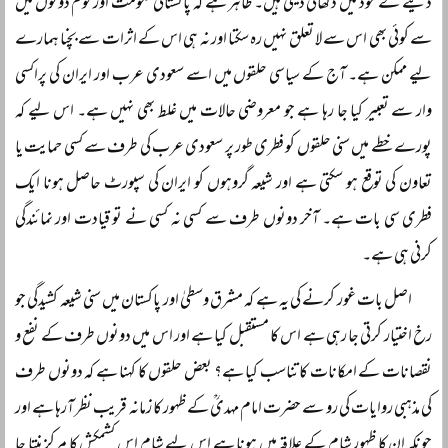
دینے کے موڈ میں دکھائی دیتی ہیں۔ ظاہر ہے کہ پاکستانی حکومت اور قوم دونوں میں
سے کوئی بھی اس سے لا تعلق نہیں رہ سکتا اور نہ ہی اس کے اثرات سے بچنا ہمارے
لیے ممکن ہے۔ آج کے سیاسی حلقوں میں اسے سعودی عرب اور ایران کی پراکسی
وار سے تعبیر کیا جا رہا ہے جو معروضی حالات میں غلط بھی نہیں ہے۔ اس لیے کہ
پورے خطے میں سنی حلقوں کو فطری طور پر سعودی عرب کی طرف سے کسی حمایت یا
تعاون کی توقع ہو سکتی ہے اور شیعہ گروہوں کو ایران کی سپورٹ حاصل ہونا ایک
فطری سی بات ہے۔ آخر دونوں طرف سے کسی نہ کسی نے تو قیادت اور نمائندگی
کرنی ہی ہے۔
اصل بات غور کرنے کی یہ ہے کہ مشرق وسطیٰ اور پاکستان میں سنی شیعہ کشیدگی جو
رخ اختیار کرتی جا رہی ہے اس کا مستقبل کیا ہے اور اس میں دونوں طرف کے نفع و
نقصانات کے امکانات کا تناسب کیا ہے؟ بعض حلقوں کا کہنا ہے کہ دونوں طرف
کی مذہبی روایات کی رو سے حضرت امام مہدیؒ کے ظہور کا زمانہ قریب نظر آرہا ہے اور
چونکہ ان کا ظہور شام کے علاقہ میں ہونا ہے اس لیے شام اس کشمکش کا مرکز بنتا جا