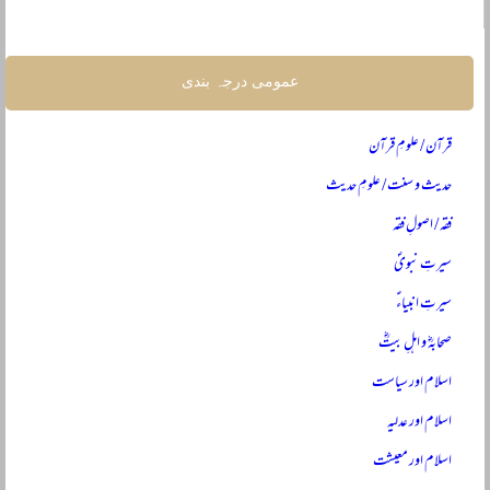
عمومی درجہ بندی
قرآن / علومِ قرآن
حدیث و سنت / علومِ حدیث
فقہ / اصولِ فقہ
سیرتِ نبویؐ
سیرتِ انبیاءؑ
صحابہؓ و اہلِ بیتؓ
اسلام اور سیاست
اسلام اور عدلیہ
اسلام اور معیشت