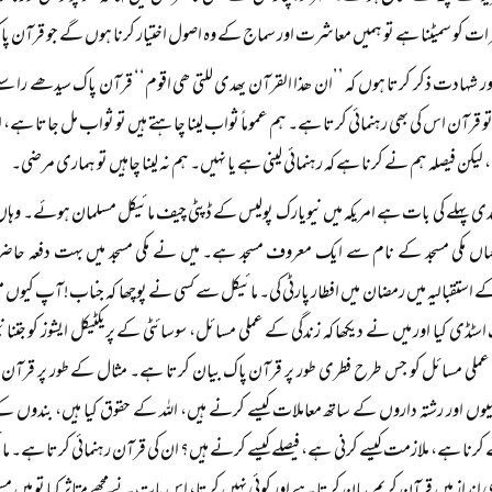
ات کو سمیٹنا ہے تو ہمیں معاشرت اور سماج کے وہ اصول اختیار کرنا ہوں گے جو قرآن پ
ر شہادت ذکر کرتا ہوں کہ ’’ان ھذا القرآن یھدی للتی ھی اقوم‘‘ قرآن پاک سیدھے راستے 
تو قرآن اس کی بھی رہنمائی کرتا ہے۔ ہم عموماً ثواب لینا چاہتے ہیں تو ثواب مل جاتا ہے، او
 لیکن فیصلہ ہم نے کرنا ہے کہ رہنمائی لینی ہے یا نہیں۔ ہم نہ لینا چاہیں تو ہماری مرضی۔
ی پہلے کی بات ہے امریکہ میں نیویارک پولیس کے ڈپٹی چیف مائیکل مسلمان ہوئے۔ وہاں
اں مکی مسجد کے نام سے ایک معروف مسجد ہے۔ میں نے مکی مسجد میں بہت دفعہ ح
ستقبالیہ میں رمضان میں افطار پارٹی کی۔ مائیکل سے کسی نے پوچھا کہ جناب! آپ کیوں م
سٹڈی کیا اور میں نے دیکھا کہ زندگی کے عملی مسائل، سوسائٹی کے پریکٹیکل ایشوز کو جتنا نی
عملی مسائل کو جس طرح فطری طور پر قرآن پاک بیان کرتا ہے۔ مثال کے طور پر قرآ
وں اور رشتہ داروں کے ساتھ معاملات کیسے کرنے ہیں، اللہ کے حقوق کیا ہیں، بندوں کے
سے کرنا ہے، ملازمت کیسے کرنی ہے، فیصلے کیسے کرنے ہیں؟ ان کی قرآن رہنمائی کرتا ہے۔ م