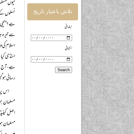
تلاش باعتبار تاریخ
نسلوں کے 
ہے؟ یحیٰی 
ابتدائی
سے تیرہ ہ
انتہائی
اسٹڈی کیا
ہے، آج بھی
رسائی ہو گ
اس پر 
اصل کینیڈی
مسلمان ہو