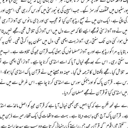
 واقعہ مثال کے طور پر عرض کرتا ہوں۔ ہرمینسن بتاتی ہیں کہ میں نے سین ڈیاگو یونیور
ورسٹیوں میں مختلف کورسز کیے۔ جب اسپین کی یونیورسٹی میں کورس کر رہی تھی، اسپین اور 
کی پٹی ہے، ایک دن میں نے صبح ریڈیو آن کیا تو عجیب سی اور بڑی مانوس سی آواز آ رہی ت
 میں نے وہ آواز سنی تو مجھے ایسے لگا کہ میرے دل میں اس آواز کی تلاش تھی۔ مجھے نہیں پتا
ہوا، کئی دن تک سنتی رہی، آواز بہت اچھی تھی، دل میں سکون پیدا کرتی تھی۔ لیکن یہ ک
تایا یہ مراکو ریڈیو ہے اور یہ آواز مسلمانوں کی ہولی بک قرآن مجید کی تلاوت ہے۔ اب می
ک سنتی رہی۔ اس کے بعد مجھے خیال آیا کہ اسے اسٹڈی کرنا چاہیے۔ آواز اتنی اچھی ہے ت
ہ تلاش کیا۔ مجھے پکھتال کا ترجمہ مل گیا۔ مہینہ دو مہینے میں نے قرآن پاک اسٹڈی کیا ہوگا،
ورس ہے۔ قرآن پاک کو اوریجنل سورس سے اسٹڈی کرنا چاہیے۔ اس غرض سے میں نے عربی
میں اسٹڈی کیا تو قرآن نے مجھے مسلمان کر دیا۔
رے لیے لمحہ فکریہ ہے کہ کیا ہمیں بھی کبھی خیال آیا ہے کہ قرآن مجید کو اصل ماخذ سے 
ے۔ قرآن پاک آج بھی ہدایت دیتا ہے۔ بہت سے واقعات کی ایک قطار میرے ذہن میں ہ
 ’’للتی ھی اقوم‘‘ کہ قرآن مجید جس راستے کی رہنمائی کرتا ہے وہ سب سے سیدھا راستہ ہے