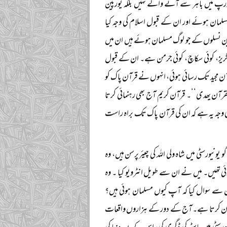
اور ریسرچ کی کہ یورپ میں باہر سے آنے والے نہیں بلکہ یورپین
ان ہوئے اور ان کے قبول اسلام کی وجہ کیا
پین نسلوں کے جو لوگ مسلمان ہوئے ہیں ان میں
گریز، کوئی سکاچ، کوئی جرمن ہے۔ ان کے قبول
گ وہ ہیں جن کی کسی طریقے سے قرآن مجید تک رسائی ہوئی، انہوں نے قرآن پاک کو
قرآن یھدی‘‘۔ قرآن کریم آج بھی رہنمائی کرتا
ی وجہ یہ ہے کہ ان کی قرآن پاک تک براہ راست
نیورسٹی میں شاہ ولی اللہ کی چیئرپرسن ہیں، وہ
 دوران گوجرانوالہ بھی تشریف لائی تھیں۔ میں نے ان سے طویل انٹرویو کیا ۔ وہ
ان سے سوال کیا کہ آپ کیوں مسلمان ہوئی ہیں؟
سلمان کرتا ہے۔ آج کے دور کے ہزاروں واقعات