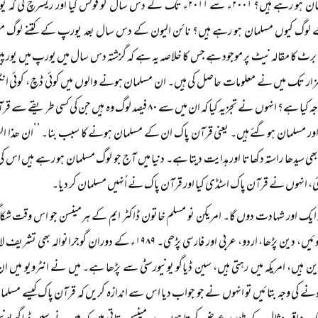
کیوں مسلمان ہو رہے ہیں؟ ۲۰۰۱ء سے ۲۰۱۱ء تک کے دس سال کو فوکس کیا 
لوگ کیوں مسلمان ہو رہے ہیں؟ نائن الیون کے دس سال بعد یورپ کے کتنے لوگ مسلم
برٹ کا مقالہ نیٹ پر موجود ہے جس کا خلاصہ یہ ہے کہ گزشتہ دس سال میں یورپ میں یور
زار تک میں نے معلومات حاصل کی ہیں۔ ان مسلمان ہونے والوں میں کوئی ڈچ، کوئی ان
اسلام کی وجہ کیا ہے؟ انہوں نے تجزیہ کیا کہ ان میں سے ۸۰ فیصد لو
 اور مسلمان ہوگئے ہیں۔ یعنی قرآن پاک ان کے مسلمان ہونے کا سبب بنا۔ ’’ان ھذا ال
 سیدھا راستہ دکھاتا اور ہدایت دیتا ہے۔ دنیا میں آج جو لوگ مسلمان ہو رہے ہیں اس ک
ئی، انہوں نے قرآن پاک اسٹڈی کیا اور قرآن پاک نے اُنہیں مسلمان کر دیا۔
ایک اور شہادت دوں گا۔ امریکن نو مسلم خاتون ڈاکٹر ایم کے ہرمینسن جو اس وقت شکاگو یو
مسلمان ہوئیں، دین پڑھا، اردو، عربی اور فارسی پڑھی۔ ۱۹۸۹ء کے
ن ہیں، امریکہ میں رہتی ہیں، سین ڈیاگو یونیورسٹی سے پڑھا ہے۔ میں نے انٹرویو میں 
نے کی وجہ بتائیں تو انہوں نے جو جواب دیا اس سے اندازہ کریں کہ قرآن پاک کیسے م