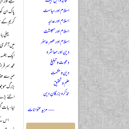
صحابہؓ و اہلِ بیتؓ
ہے اور ان 
اسلام اور سیاست
پاک ان کو 
اسلام اور عدلیہ
کریم کے حو
اسلام اور معیشت
پہلی ب
اسلام اور عصرِ حاضر
دین اور معاشرہ
ایک جلسہ م
دعوت و تبلیغ
محمد سرفرا
دین و حکمت
میرے حفظ ک
علم و تحقیق
بزرگ موجو
تذکرہ بزرگانِ دین
اتنے بڑے ا
لیا، بات گ
— مزید عنوانات
اس کے 