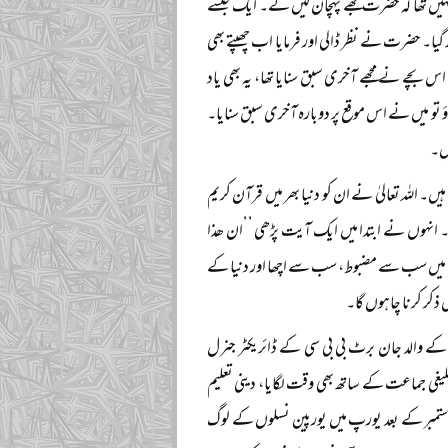
یں تھا کہ حضرت مجھے پہچان لیں گے۔ ایک جلسے
گیا۔ حضرت نے نظر ڈالی اور فرمایا اب چھپتے بھی
س بچے نے مجھے آخری سبق سنایا تھا، یہ بھی یاد
ناؤ تو میں نے اس موقع پر دوبارہ آخری سبق سنایا۔
یں۔
۔ اللہ تعالیٰ نے ان کو دنیا بھر میں قرآن کریم
ں۔ انہوں نے ابتدا میں ایک آیت پڑھی ’’ان ھذا
نیا میں سب سے مضبوط، سب سے اچھا اور دنیا کے
ذکر کرنا چاہوں گا۔
 کے والد جان برٹ بی بی سی کے ڈائریکٹر جنرل
بلیغی جماعت کے ساتھ بھی وقت لگایا، دینی تعلیم
 ستمبر کے بعد یورپ میں یورپین نسلوں کے لوگ