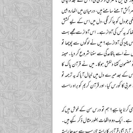
سٹی میں ماسٹر کی ڈگری کی، اس کے بعد دنیا کی
مراکش آمنے سامنے ہیں، درمیان میں اٹھارہ بیس
ھی جو دل کو جا کر لگی، دل میں اس کے لیے کشش
 تھا کہ یہ کس کی آواز ہے۔ اس آواز سے مجھے بہت
س چیز کی آواز ہے؟ میں نے لوگوں سے پوچھا تو
ں نے اسے باقاعدگی سے سننا شروع کر دیا۔ مہینہ
و مضمون کتنا دلکش ہوگا۔ میں نے قرآن پاک کا
 اس کے بعد میرے دل میں خیال آیا کہ یہ ترجمہ تو
 کا کورس کیا، اور قرآن کریم کو براہ راست
اسٹڈی کرنا چاہیے؟ ہم تو درس سن کے خوش ہیں کہ
ے۔ ایک دو واقعات بطور مثال ذکر کیے ہیں۔
۔ آج بھی قرآن کا راستہ ہی سب سے سیدھا راستہ