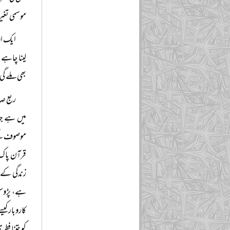
موسمی تغیر
ایک او
لینا چاہے 
بھی ملے گی،
ربع صد
میں ہے جہ
موصوف کے ا
قرآن پاک ا
زندگی کے 
ہے، پڑوسی
کاروبار کی