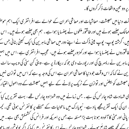
 دو تین واقعات ذکر کروں گا۔
 دنیا میں معیشت، معاشیات اور معاشی بحران کے حوالے سے افراتفری ایک اہم موضو
مالک پھنسے ہوئے ہیں اور طاقتور ملکوں نے پھنسایا ہوا ہے۔ ہم بھی پھنسے ہوئے ہیں۔ ا
ا ہیں، گزشتہ پوپ، پوپ بینی ڈکٹ نے اپنے دور میں معاشی ماہرین کی ایک کمیٹی بنائی جس کے ذ
طاقتوروں نے پھنسایا ہوا ہے اور کمزور پھنسے ہوئے ہیں، عجیب افراتفری ہے، اس میں ہمیں و
ماہرین نے ریسرچ کی اور رپورٹ دی جو کہ ریکارڈ پر ہے، ویٹی کن سٹی کی ویب سائٹ 
ین نے کہا کہ اس وقت جو دنیا کا معاشی بحران ہے اس کی وجہ یہ ہے کہ اس میں توازن ن
ی معیشت کو بیلنس اور توازن کے ٹریک پر لانے کے لیے ہمیں معیشت کے وہ اصول اختیار ک
شہادت شاہ چارلس کی ہے۔ جس زمانے میں وہ شہزادہ چارلس تھے، بہت تقریریں کیا 
ن کی ایک تقریر مجھے یاد ہے، نیویارک میں ماحولیات کے مسئلے پر کانفرنس ہوئی تھی۔ کیم
انی اور مٹی کا آلودہ ہونا بہت بڑا مسئلہ ہے جس پر امریکہ اور فرانس کی کشمکش بھی ہے۔ می
یر کے کچھ حصے شائع ہوئے۔ شہزادہ چارلس نے اس کانفرنس میں کہا کہ اگر پولوشن اور 