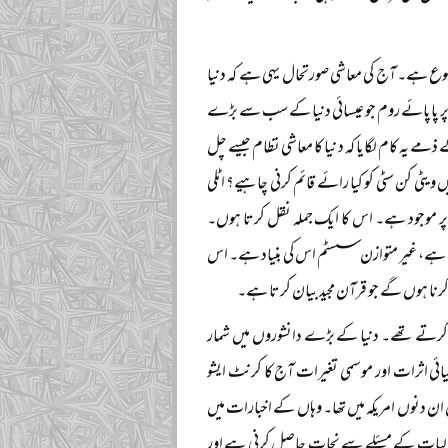
ع ہے۔ آج کی معاشی صورتحال یہی ہے کہ دنیا
س پر پاپائے روم جو عیسائی دنیا کے سب سے بڑے
مے یہ کام لگایا کہ دنیا کا معاشی نظام جیسے چل
یٹی کن سٹی کو کیا رائے قائم کرنی چاہیے؟ اٹلی
پر موجود ہے۔ اس کا ایک جملہ نقل کرتا ہوں۔
ہیں ہے، غیر متوازن سسٹم اس کی بنیاد ہے۔ اس
رنا ہوں گے جو قرآن مجید بیان کرتا ہے۔
کرتے تھے۔ دنیا کے بڑے دانشوروں میں شمار
یائی اثرات اور موسمی تغیرات آج کا کرنٹ ایشو
ں ان دنوں امریکہ میں تھا۔ وہاں کے اخبارات میں
ماحولیات کے مسئلے سے نجات حاصل کرنی ہے اور