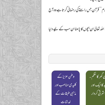
سلمان ہوگیا۔
اقوم‘‘ قرآن جس راستے کی رہنمائی کرتا ہے وہ آج
للہ تعالیٰ ان بچوں کا پڑھنا ان سب کے لیے دنیا
گھر کا نظم ۔
وطنِ عزیز کے
 کا ایک اور
کلیدی مناصب اور
شرتی کردار
مذہبی طبقات کے
خدشات