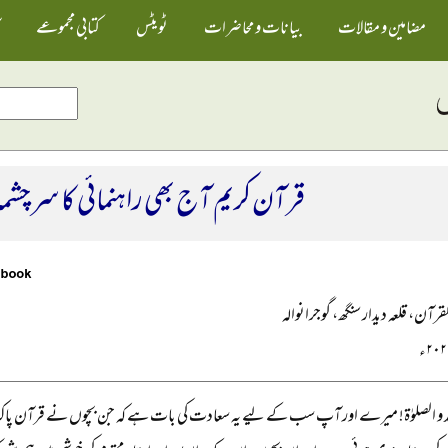
مضامین و مقالات
بیانات و محاضرات
ٹویٹس
کتابی مجموعے
قرآن کریم آج بھی راہنمائی کا سرچش
قرآن، قلعہ دیدار سنگھ، گوجرانوالہ
حمد و الصلوٰۃ! میرے اور آپ سب کے لیے یہ سعادت کی بات ہے کہ جن بچوں نے قرآن پاک