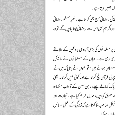
اک ہمیں دیتا ہے۔
کی رہنمائی آج بھی کرتا ہے۔ غیر مسلم رہنمائی
ر اگر ہم بھی اس سے رہنمائی لینا چاہیں گے تو وہ
 پر مسلمانوں کی بڑی آبادی بروکلین کے علاقے
اضری دی ہے۔ وہاں کے مسلمانوں نے مائیکل
سلمان ہوئے ہیں؟ تو انہوں نے بتایا کہ میں نے
چرلی قرآن ٹچ کرتا ہے اور کوئی نہیں کرتا۔ یعنی
ن پاک کھانے پینے، رہن سہن کے آداب سکھاتا
 حقوق کیا ہیں، حلال حرام کیا ہے، تجارت اور
ائیکل صاحب کا کہنا ہے کہ زندگی کے عملی مسائل