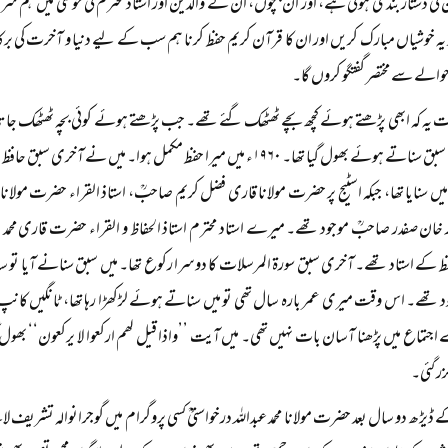
کی دستار بندی ہوئی ہے، اور ان بچوں، ان کے والدین اور استاد محترم کی خوشی میں ہم 
یہ خوشیاں مبارک کریں اور ان کا قرآن کریم حفظ کرنا ہم سب کے لیے دنیا و آخرت کی بر
الے سے مختصر گفتگو کروں گا۔
ات یہ کہ ابھی پڑھتے ہوئے کچھ بچے ٹھٹھک گئے تھے۔ جب پڑھتے ہوئے کوئی بچہ ٹھٹھک جاتا ہے
میں آخری سبق سناتے ہوئے بھول گیا تھا۔ ۱۹۶۰ء میں میرا حفظ مکمل ہوا۔ میں
یں سنایا تھا، جبکہ اسٹیج پر حضرت مولانا قاری فضل کریم صاحبؒ، استاذ القراء حضرت مولانا
ز خان صفدر صاحبؒ موجود تھے۔ میرے استاد محترم استاذ الحفاظ و القراء حضرت قاری محمد انور
ے استاد تھے۔ آخری سبق سورۃ المرسلات کا دوسرا رکوع تھا۔ میں سبق سنانے آیا تو سامنے پو
د تھے۔ اس وقت میری عمر بارہ سال تھی تو میں سناتے ہوئے لڑکھڑا رہا تھا، ٹانگیں ک
جتماع میں پڑھنا آسان بات نہیں تھی۔ میں آیت ’’واذا قیل لھم ارکعوا لا یرکعون‘‘ بھول گی
زر گئی۔
ڈیڑھ دو سال بعد حضرت مولانا محمد عبداللہ درخواستیؒ کسی پروگرام میں گوجرانوالہ تشری