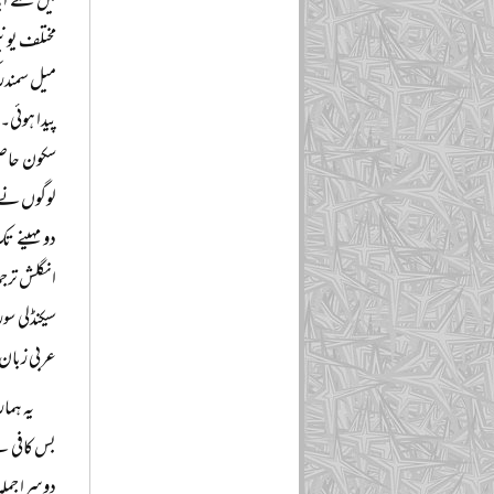
میں سے ایک
مختلف یونی
میل سمندر 
پیدا ہوئی۔
سکون حاصل 
لوگوں نے ب
دو مہینے ت
انگلش ترجم
سیکنڈلی س
عربی زبان 
یہ ہما
بس کافی ہ
دوسرا جملہ