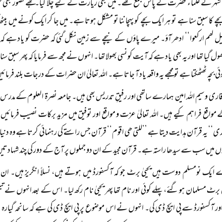
شہر کے علماء حضرت کے پاس جمع تھے۔ میں بھی زیارت کے لیے چلا گیا۔ مجھے تصور بھی نہ
ے کا سبق سنا ہے تو ہر ایک بچے کو پہچاننا تو مشکل ہوتا ہے۔ میں جا کر ایک کونے میں بیٹھ 
قیل لھم ارکعوا‘‘ ادھر آؤ۔ میرے پاؤں کے نیچے سے زمین نکل گئی کہ حضرت کو یاد ہے کہ ا
ول گیا تھا اور یہ بھی یاد ہے کہ آیت کونسی بھولا تھا۔ انہوں نے مجھ سے فرمایا کہ پھر سبق س
 بچہ ٹھٹھکتا ہے تو مجھے یہ واقعہ یاد آ جاتا ہے۔ اللہ تعالیٰ ان حضرات کے درجات بلند فرمائ
قاری وسیم اللہ امین ہمارے ساتھی اور رفیقِ تدریس بھی ہیں۔ جامعہ نصرۃ العلوم کے مدرس ہیں
واقع فراہم کیے ہیں۔ اللہ تعالیٰ عزت و مواقع اور توفیق میں مزید برکات نصیب فرمائی
ی‘‘ یہ قرآن ہدایت دیتا ہے ’’للتی ھی اقوم‘‘ قرآن جس راستے کی رہنمائی کرتا ہے وہ د
ں میں سب سے سیدھا راستہ ہے۔ قرآن مجید کے ان دو جملوں پر آج کے دور کی چند شہادتیں 
ایک نومسلم دوست ہیں یحییٰ برٹ جو کہ آکسفورڈ میں ہوتے ہیں، نسلاً انگریز ہیں۔ ان
 برٹ مسلمان ہو گئے، پہلے کوئی اور نام تھا پھر یحییٰ نام رکھ لیا۔ اس کے بعد انہوں نے ت
ور آکسفورڈ سے پی ایچ ڈی کی۔ انہوں نے اس موضوع پر پی ایچ ڈی کی ہے کہ سانحہ گیارہ