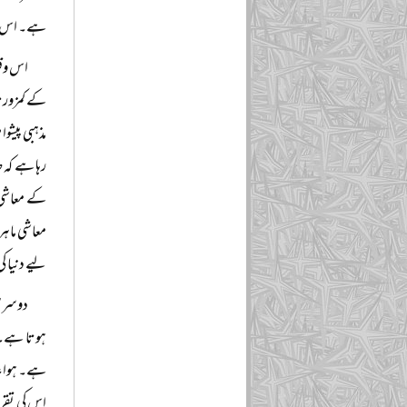
ہے۔ اس پر
اس وقت
کے کمزور م
مذہبی پیشو
رہا ہے کہ 
کے معاشی 
معاشی ماہر
لیے دنیا ک
دوسری 
ہوتا ہے۔ ا
ہے۔ ہوا، پ
اس کی تقر