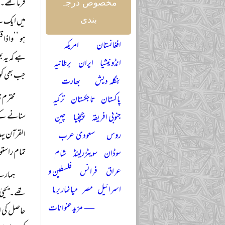
فرما تھے۔ 
مخصوص درجہ
میں ایک بچ
بندی
ہو ’’واذا 
افغانستان
امریکہ
ہے کہ یہ بھ
انڈونیشیا
ایران
برطانیہ
جب بھی کوئی
بنگلہ دیش
بھارت
محترم 
پاکستان
تاجکستان
ترکیہ
سنانے کے م
جنوبی افریقہ
چیچنیا
چین
القرآن یہد
روس
سعودی عرب
تمام راستو
سوڈان
سویٹزرلینڈ
شام
عراق
فرانس
فلسطین و
ہمارے 
اسرائیل
مصر
میانمار برما
تھے۔ یحییٰ
— مزید عنوانات
حاصل کی ا