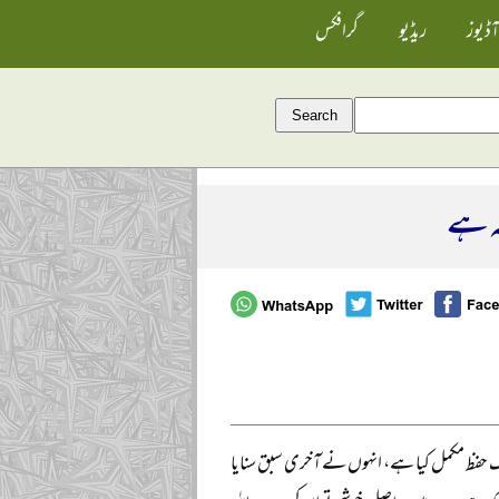
آڈیوز
ریڈیو
گرافکس
مہ ہے
 حفظ مکمل کیا ہے، انہوں نے آخری سبق سنایا