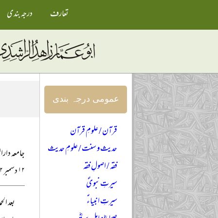
تعارف
درجہ بندی
عمومی درجہ بندی
قرآن / علومِ قرآن
حدیث و سنت / علومِ حدیث
جامعہ دارال
فقہ / اصولِ فقہ
۱۲ دسمبر ۲۰۲۲ء
سیرتِ نبویؐ
سیرتِ انبیاءؑ
بعد ال