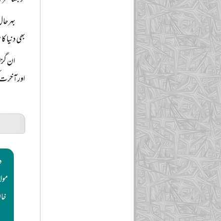
کو جتنا فطر
بہرحال
بھی دنیا 
ان گزا
اور آخرت ک
د
مولا
خا