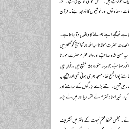
شریک ہو رہے ہیں۔ اصل خوشی تو ان کی ہے۔ اللہ
کات، سعادتوں اور خوشیوں کا ذریعہ بنے۔ قرآن
 تو مجھے اپنے بھولنے کا واقعہ یاد آ جاتا ہے۔
 نے آخری سبق حافظ الحدیث حضرت مولانا عبداللہ درخواستیؒ کو گکھڑ میں
 سید حسن شاہ صاحبؒ اور والد محترم حضرت مولانا
 صاحبؒ جو مدینہ منورہ جنۃ البقیع میں مدفون ہیں
را مجمع تھا، مسجد بھری ہوئی تھی اور پیچھے یہ
انپ رہی تھیں۔ اتنے بڑے بزرگوں کے سامنے اور
ا۔ خیر استاد محترم نے لقمہ دیا اور میں نے پڑھ
ف لائے۔ مجلس تحفظ ختم نبوت کے دفتر میں تشریف