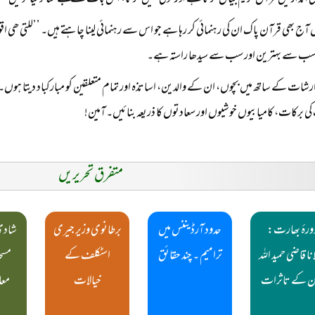
ی انداز میں قرآن کریم بیان کرتا ہے اور کوئی نہیں کرتا، اس بات نے مجھے متاثر کیا تو میں م
 آج بھی قرآن پاک ان کی رہنمائی کر رہا ہے جو اس سے رہنمائی لینا چاہتے ہیں۔ ’’للتی ھی 
کا سب سے بہترین اور سب سے سیدھا راستہ ہے۔
رشات کے ساتھ میں بچوں، ان کے والدین، اساتذہ اور تمام متعلقین کو مبارکباد دیتا ہوں۔ ا
ی برکات، کامیابیوں خوشیوں اور سعادتوں کا ذریعہ بنائیں۔ آمین!
متفرق تحریریں
ورۂ بھارت:
حدود آرڈیننس میں
برطانوی وزیر جیری
شادی 
نا قاضی حمید اللہ
ترامیم ۔ چند حقائق
اسٹکلف کے
مسجد
ن کے تاثرات
خیالات
معا