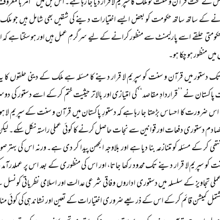
کے تحت قرآن و سنت کو ملک کا سپریم لا قرار دیا جا رہا ہے۔ اس بل میں ’’امر بالمعروف‘‘ 
ے کے ساتھ ساتھ حکومت کو بعض ایسے اختیارات دینے کی شقیں بھی شامل ہیں جو ملک کے س
حکومتی حلقے اسے پارلیمنٹ سے منظور کرانے کے لیے سرگرمِ عمل ہیں اور ہو سکتا ہے کہ
میں منظور ہو چکا ہو۔
ک دستور میں قرآن و سنت کو سپریم لا قرار دینے کا مسئلہ ہے ملک کے دینی حلقوں کا یہ 
اکستان نے ’’قراردادِ مقاصد‘‘ کی امتیازی اور بالاتر حیثیت ختم کر کے اسے دستور کی
 ضرورت کا احساس بڑھتا جا رہا ہے کہ دستورِ پاکستان میں قرآن و سنت کے سپریم لا ہ
ادم دستوری دفعات اور قوانین سے نجات حاصل کرنے کا کوئی عملی راستہ نکل سکے۔ لیکن
ھی کر کے مسئلہ کو متنازعہ بنا دیا ہے اور بلاوجہ الجھن پیدا کر دی ہے۔ ورنہ اس کی بہتر 
 کو سپریم لا قرار دینے تک محدود رکھا جاتا، اور اس کی منظوری کے بعد اس پر عملدرآمد ک
لی تجاویز کے سلسلہ میں دستوری اداروں وفاقی شرعی عدالت اور اسلامی نظریاتی کونسل سے رج
شتمل کمیشن قائم کر کے اس کے ذریعے ضروری اختیارات کے تعین اور نشاندہی کی کوئی من