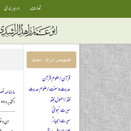
تعارف
درجہ بندی
عمومی درجہ بندی
قرآن / علومِ قرآن
حدیث و سنت / علومِ حدیث
ماہنامہ نصر
فقہ / اصولِ فقہ
اکتوبر ۱۹۹۸ء
سیرتِ نبویؐ
سیرتِ انبیاءؑ
ان دنو