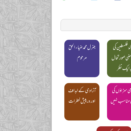
ۂ فلسطین کی
جنرل محمد ضیاء الحق
ضی صورتحال
مرحوم
ر ایک نظر
می سزاؤں کی
آزادی کے اہداف
ی مناسب نہیں
اور درپیش خطرات