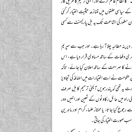
کا نظام قائم کرنے اور آئینی ترمیم کا طریق کار
یاسی حلقوں میں متنازعہ حیثیت اختیار کر گئی
 ان سطور کی اشاعت تک یہ بل پارلیمنٹ سے کسی
دیرینہ مطالبہ چلا آ رہا ہے۔ اور جب سے سپریم
 دوسری دفعات کے ساتھ مساوی قرار دیا ہے، اس
ونے کا صراحت کے ساتھ اعلان کیا جائے، تاکہ
 حکومت نے اسے اختیارات میں اضافہ کی تجاویز
صورت یہ تھی کہ پندرہویں آئینی ترمیم کا بل صرف
ی راہ میں حائل رکاوٹوں کے تعین اور انہیں دور
وع کیا جاتا، یا ممتاز علماء کرام اور ماہرینِ
اسب صورت اختیار کی جاتی۔