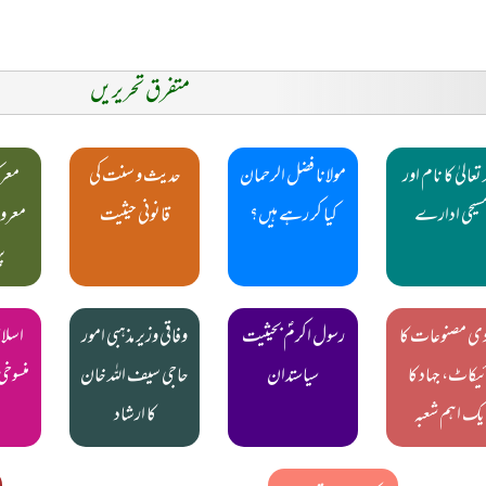
متفرق تحریریں
 تعالیٰ کا نام اور
مولانا فضل الرحمان
حدیث و سنت کی
معرک
سیحی ادارے
کیا کر رہے ہیں؟
قانونی حیثیت
معرو
پ
دی مصنوعات کا
رسول اکرمؐ بحیثیت
وفاقی وزیر مذہبی امور
اسلا
ئیکاٹ، جہاد کا
سیاستدان
حاجی سیف اللہ خان
منسوخ
یک اہم شعبہ
کا ارشاد