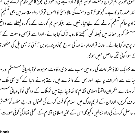
صولی طور پر ہم قرآن و سنت کو سپریم لا قرار دینے کی دستوری تجویز کا خیرمقدم کرتے ہیں،
ہ عملدرآمد کا ہے۔ کیونکہ قرآن و سنت کی بالادستی کا اصول تو قراردادِ مقاصد میں بھی تسلیم 
اوپر حاکم تسلیم کرنے کے لیے تیار نہیں ہے، جبکہ سپریم کورٹ کے مذکورہ فیصلے سے 
سٹم کو ہر معاملہ میں فیصلہ کن سمجھنے کا رویہ ترک کیا جائے، اور اسے قرآن و سنت ک
ر پر تیار کیا جائے۔ ورنہ قراردادِ مقاصد کی طرح مجوزہ پندرہویں آئینی ترمیمی بل کی منظ
وا کوئی نتیجہ حاصل نہیں ہو گا۔
نزدیک نفاذِ شریعت کی راہ میں سب سے بڑی رکاوٹ موجودہ نوآبادیاتی سسٹم اور مروجہ
لیمات سے انحراف پر ہے، اور جس کے دائرے میں رہتے ہوئے دنیا کے کسی بھی ملک میں 
 ہمارے حکمران واقعتاً اسلامی نظام کا نفاذ چاہتے ہیں تو ملک کے داخلی نوآبادیاتی سس
صاف کریں، اور ان کے فریم ورک میں اسلام کو فٹ کرنے کی فضول اور بے مقصد کوشش ک
صل کرنے کی راہ نکالیں، کیونکہ اس کے بغیر اسلامی نظام کے عملی نفاذ کی کوئی صورت نتی