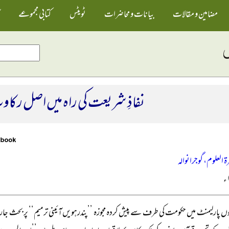
مضامین و مقالات
بیانات و محاضرات
ٹویٹس
کتابی مجموعے
نفاذِ شریعت کی راہ میں اصل رکا
ۃ العلوم، گوجرانوالہ
ں پارلیمنٹ میں حکومت کی طرف سے پیش کردہ مجوزہ ’’پندرہویں آئینی ترمیم‘‘ پر بحث جار