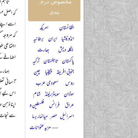
تاہم ا
مخصوص درجہ
کہ اصل مسئل
بندی
اسے اپنے 
افغانستان
امریکہ
کہ مروجہ س
انڈونیشیا
ایران
برطانیہ
اجتماعی طو
بنگلہ دیش
بھارت
اضافے کے س
پاکستان
تاجکستان
ترکیہ
ہمارے 
جنوبی افریقہ
چیچنیا
چین
آسمانی تع
روس
سعودی عرب
اس لیے اگر
سوڈان
سویٹزرلینڈ
شام
اپنا ذہن 
عراق
فرانس
فلسطین و
سے نجات حا
اسرائیل
مصر
میانمار برما
— مزید عنوانات