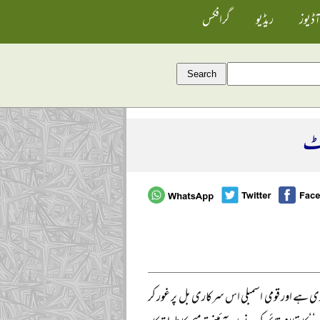
آڈیوز
ریڈیو
گرافکس
وٹ
ی ہے اور قومی اسمبلی اس سرکاری بل پر غور کر