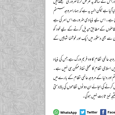
 اور اس کے ساتھ یہ عرض کرنا ضروری سمجھتے ہیں
کیا گیا ہے لیکن المیہ یہ ہے کہ ہمارا مروجہ سسٹم
واضح ہے۔ اس لیے بنیادی ضرورت اس امر کی ہے
ے تقاضوں کے مطابق تبدیل کرنے کے لیے خود کو
وری سے بھی دستور میں ایک اور خوشنما شوپیس کے
 عالمی نظام کا وہ فریم ورک ہے جس کی بنیاد
اسلامی نظام کا عملی نفاذ ممکن ہی نہیں ہے۔
ٹم اور دنیا کے مروجہ عالمی نظام کے بارے میں
رنے کی بجائے ان دونوں نظاموں کی بالادستی
جہ خیز ثابت نہیں ہو گی۔