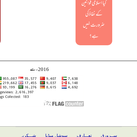
کیا اسلامی قوانین
کے نفاذ کی
ضرورت نہیں
ہے؟
2016ء سے
ســرورق
تعـــارف
سوشل میڈیا
شـــکریہ