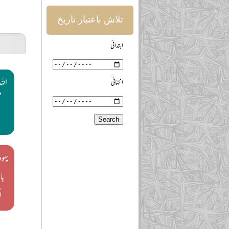
تلاش باعتبار تاریخ
ابتدائی
اللہ
انتہائی
م
یہو
با
ا