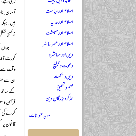
صحابہؓ و اہلِ بیتؓ
رہی ہے جس 
اسلام اور سیاست
آسان بنان
اسلام اور عدلیہ
ہیں۔ جبکہ 
اسلام اور معیشت
نہ کسی شکل 
اسلام اور عصرِ حاضر
جہاں ت
دین اور معاشرہ
کورٹ آف پ
دعوت و تبلیغ
وقت سے اس
دین و حکمت
ان سے متص
علم و تحقیق
کے ساتھ نت
تذکرہ بزرگانِ دین
قرآن و سنت
کرنے کی عم
— مزید عنوانات
قانون پر م