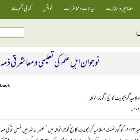
مضامین و مقالات
بیانات و محاضرات
ٹویٹس
کتابی مجموعے
نوجوان اہلِ علم کی تعلیمی و معاشرتی ذمہ
لامیہ گریجویٹ کالج، گوجرانوالہ
۱۲ دسمبر ۲۰۲۳ء کو گورنمنٹ اسلامیہ گریجویٹ کالج گوجرانوالہ میں ’’عصرِ حاضر میں نسلِ نو 