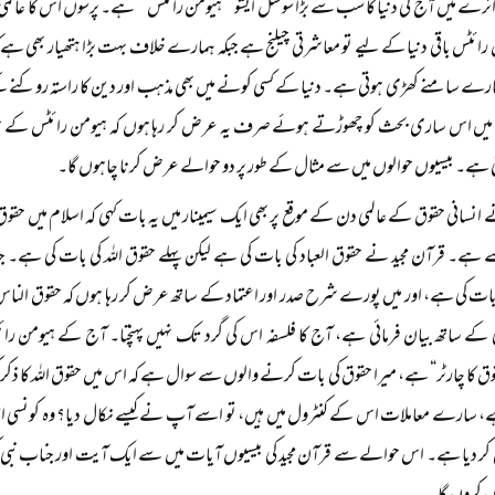
ائرے میں آج کی دنیا کا سب سے بڑا سوشل ایشو ’’ہیومن رائٹس‘‘ ہے۔ پرسوں اس کا عالمی د
رائٹس باقی دنیا کے لیے تو معاشرتی چیلنج ہے جبکہ ہمارے خلاف بہت بڑا ہتھیار بھی ہے کہ 
ہمارے سامنے کھڑی ہوتی ہے۔ دنیا کے کسی کونے میں بھی مذہب اور دین کا راستہ روکنے
یں اس ساری بحث کو چھوڑتے ہوئے صرف یہ عرض کر رہا ہوں کہ ہیومن رائٹس کے حوال
تی ہے۔ بیسیوں حوالوں میں سے مثال کے طور پر دو حوالے عرض کرنا چاہوں گا۔
 انسانی حقوق کے عالمی دن کے موقع پر بھی ایک سیمینار میں یہ بات کہی کہ اسلام میں حقوق ک
ہے۔ قرآن مجید نے حقوق العباد کی بات کی ہے لیکن پہلے حقوق اللہ کی بات کی ہے۔ جناب
بات کی ہے، اور میں پورے شرح صدر اور اعتماد کے ساتھ عرض کر رہا ہوں کہ حقوق النا
کے ساتھ بیان فرمائی ہے، آج کا فلسفہ اس کی گرد تک نہیں پہنچتا۔ آج کے ہیومن رائٹس 
وق کا چارٹر“ ہے، میرا حقوق کی بات کرنے والوں سے سوال ہے کہ اس میں حقوق اللہ کا ذکر کی
، سارے معاملات اس کے کنٹرول میں ہیں، تو اسے آپ نے کیسے نکال دیا؟ وہ کونسی ات
ر دیا ہے۔ اس حوالے سے قرآن مجید کی بیسیوں آیات میں سے ایک آیت اور جناب نبی 