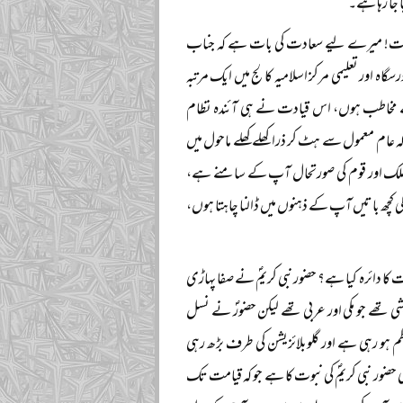
 جا رہا ہے۔
 و طالبات! میرے لیے سعادت کی بات ہے کہ جناب
ہ اور تعلیمی مرکز اسلامیہ کالج میں ایک مرتبہ
 سے مخاطب ہوں، اس قیادت نے ہی آئندہ نظام
ہ عام معمول سے ہٹ کر ذرا کھلے کھلے ماحول میں
ت ملک اور قوم کی صورتحال آپ کے سامنے ہے،
کچھ باتیں آپ کے ذہنوں میں ڈالنا چاہتا ہوں،
 کا دائرہ کیا ہے؟ حضور نبی کریمؐ نے صفا پہاڑی
شی تھے جو مکی اور عربی تھے لیکن حضورؐ نے نسل
نظم ہو رہی ہے اور گلوبلائزیشن کی طرف بڑھ رہی
بھی حضور نبی کریمؐ کی نبوت کا ہے جو کہ قیامت تک