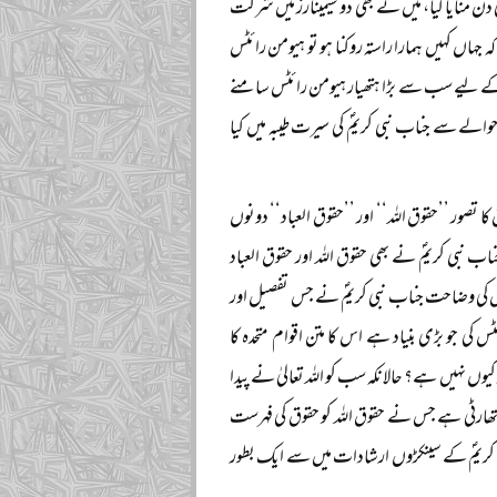
ن منایا گیا، میں نے بھی دو سیمینارز میں شرکت
جہاں کہیں ہمارا راستہ روکنا ہو تو ہیومن رائٹس
 کے لیے سب سے بڑا ہتھیار ہیومن رائٹس سامنے
ے سے جناب نبی کریمؐ کی سیرت طیبہ میں کیا
ا تصور ’’حقوق اللہ‘‘ اور ’’حقوق العباد‘‘ دونوں
 نبی کریمؐ نے بھی حقوق اللہ اور حقوق العباد
س کی وضاحت جناب نبی کریمؐ نے جس تفصیل اور
کی جو بڑی بنیاد ہے اس کا متن اقوام متحدہ کا
وں نہیں ہے؟ حالانکہ سب کو اللہ تعالیٰ نے پیدا
ھارٹی ہے جس نے حقوق اللہ کو حقوق کی فہرست
کریمؐ کے سینکڑوں ارشادات میں سے ایک بطور