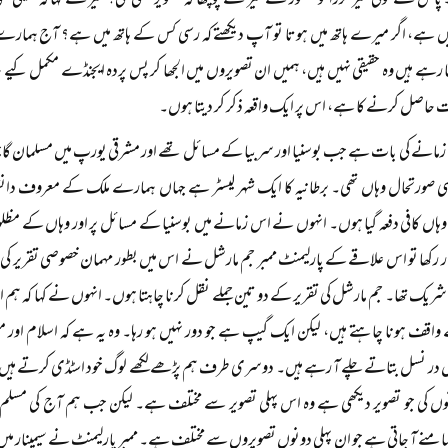
پاس سے کوئی شیر گزرا تو مصور نے شیر سے پوچھا کہ تصویر کیسی لگی؟ شیر نے کہا کہ ج
ں ہے، اگر میرے ہاتھ میں ہوتا تو آپ دیکھتے کہ رسی کس کے ہاتھ میں ہے؟ آج ہمارے سات
رہے ہیں وہ حقیقی نہیں ہیں، ہمیں ان تصویروں میں الجھا کر پس پردہ ایجنڈے مکمل کیے 
 حاصل کرنے کا ہے، اس پر ایک واقعہ ذکر کر دیتا ہوں۔
زمانے کی بات ہے جب بوسنیا اور سربیا کے مسائل تھے اور مشرقی یورپ میں مسلمان گاجر مو
ی صورتحال وہاں تھی۔ برطانیہ کا ایک شہر لیسٹر ہے جہاں ہمارے ملک کے معروف دانشور پ
اں کافی دفعہ گیا ہوں۔ انہوں نے اس زمانے میں بوسنیا کے مسائل پر اور وہاں کے مظلوم
ر رکھا تو اس علاقے کے پارلیمنٹ ممبر جم مارشل نے اس میں بطور مہمان خصوصی تقریر کی۔ ات
ں شریک تھا۔ جم مارشل کی تقریر کے دو تین جملے نقل کرنا چاہتا ہوں۔ انہوں نے کہا کہ ہم اس
واقف ہونا چاہتے ہیں، لیکن ایک گیپ ہے جو دور نہیں ہو رہا۔ وہ یہ ہے کہ اسلام اور
ر نسل بتاتے چلے آ رہے ہیں۔ دوسری طرف ہم پڑھے لکھے لوگ خود اسٹڈی کرتے ہیں ، ہ
وں کی جو تصویر دیکھی ہے وہ اس پہلی تصویر سے مختلف ہے۔ لیکن جب ہم آج کی مسلم سوسا
نے آ جاتی ہے جو ان پہلی دونوں تصویروں سے مختلف ہے۔ ممبر پارلیمنٹ نے سیمینار می