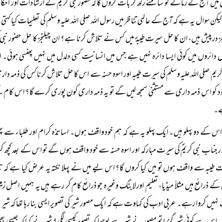
یں آج کے زمانے کو سامنے رکھ کر بات کروں گا کہ حضور نبی کریمؐ کے ارشادات اور احکا
کن سوال یہ ہے کہ آج کے عالمی تناظر میں رسول اللہ صلی اللہ علیہ وسلم کی تعلیمات کیا کہتی
نجز درپیش ہیں، ان کا حل سیرت طیبہؐ میں کس نے تلاش کرنا ہے؟ ان چیلنجز کا حل حضور نبی 
دائروں میں کوئی ایسا دائرہ نہیں ہے جس میں انسانیت کسی دلدل میں نہیں پھنسی ہوئی۔ اس
ریم صلی اللہ علیہ وسلم کی سیرت طیبہ اور اسوہ حسنہ سے اس کا حل تلاش کرنا کس کی ذمہ دا
د کو اس ذمہ داری سے مستثنی ٰسمجھ لیں گے تو یہ ذمہ داری کون پوری کرے گا؟ اس کام 
ے۔
 اس کے دو پہلو ہیں۔ ایک پہلو یہ ہے کہ ہم خود واقف ہوں۔ اساتذہ کرام اور طلباء سے 
 جناب نبی کریمؐ کی سیرت مبارکہ اور اسوہ حسنہ سے خود واقف ہوں گے تو اس کے بعد کچھ ک
رت طیبہ سے واقف ہوں تو میں کیا کروں گا؟ اس لیے میں نے پہلا نکتہ یہ عرض کیا ہے 
 کے ذرائع ہیں مثلاً میڈیا، تعلیم اور لابنگ وغیرہ جو ذرائع کام کر رہے ہیں یہ ہمیں اصل ز
یں کروا رہے۔ عربی ادب کی کہاوت ہے کہ ایک مصور شیر کی تصویر ایسی بنا رہا تھا کہ شیر