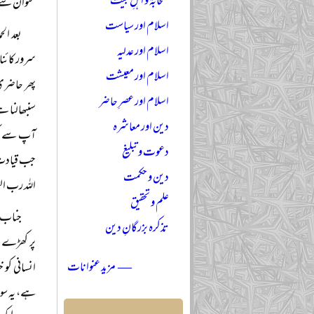
صحابہؓ و اہلِ بیتؓ
عنوان سے م
اسلام اور سیاست
بعد ال
اسلام اور عدلیہ
سرور کائنا
اسلام اور معیشت
پھر حاضری
اسلام اور عصرِ حاضر
سنبھالنا ہ
دین اور معاشرہ
آپ سے کچھ
دعوت و تبلیغ
جب قیادت 
دین و حکمت
اللہ رب ال
علم و تحقیق
جناب ن
تذکرہ بزرگانِ دین
پر کھڑے ہو
— مزید عنوانات
انسانی کو 
ہے، یہ سوسا