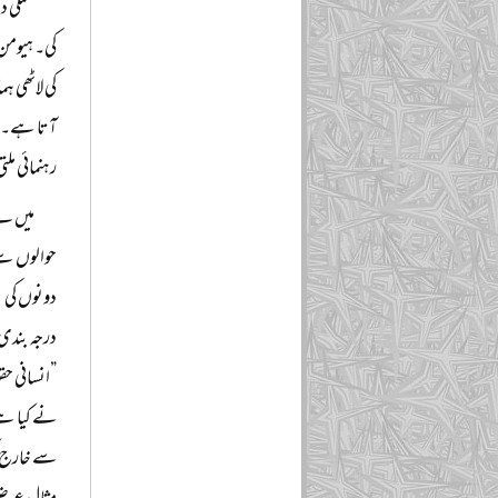
عملی د
کی۔ ہیومن 
کی لاٹھی 
آتا ہے۔ م
رہنمائی مل
میں نے
حوالوں سے 
دونوں کی 
درجہ بندی 
”انسانی حق
نے کیا ہے
سے خارج ک