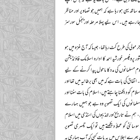
یسی بھی لگ رہی ہے، اصل بات یہ ہے کہ برش آپ
ھ یہی ہو رہا ہے کہ ہمیں جو تصاویر اور مناظر
جا رہے ہیں۔ اس لیے پہلا مرحلہ اوریجنل سورسز
لی کی طرح کٹ رہا تھا، جیسا کہ آج غزہ میں ہو
روفیسر خورشید احمد کا ادارہ اسلامک فاؤنڈیشن
 مسلمانوں کی مدد کا ماحول پیدا کرنے کے لیے
فاق کی بات ہے کہ میں بھی برطانیہ میں تھا اور
لام کو دیکھنا چاہتے ہیں، اسلام کی بات سننا اور
 مسلمانوں کی ایک تصویر وہ ہے جو ہمیں ہمارے
م نے تاریخ اور تہذیبوں کی اسٹڈی میں اسلام
ئٹی کو عملاً دیکھتے ہیں تو ایک تیسری تصویر
ں بھرے اجلاس میں یہ بات کہی کہ آپ ہماری یہ