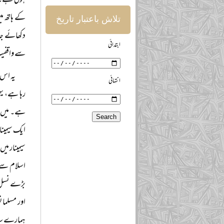
ہوئی ہے۔ 
کے ہاتھ می
تلاش باعتبار تاریخ
دکھائے جا 
ابتدائی
سے واقفیت
یہ اس 
انتہائی
رہا ہے، یہ
ہے۔ میں وہ
ایک سیمینا
سیمینار می
اسلام سے 
بڑے نسل د
اور مسلمان
ہمارے سام