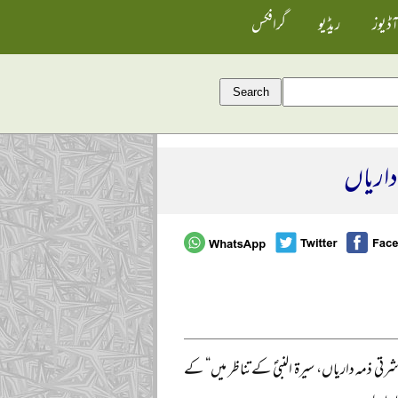
آڈیوز
ریڈیو
گرافکس
 داریاں
کی معاشرتی ذمہ داریاں، سیرۃ النبیؐ کے تناظر میں“ کے