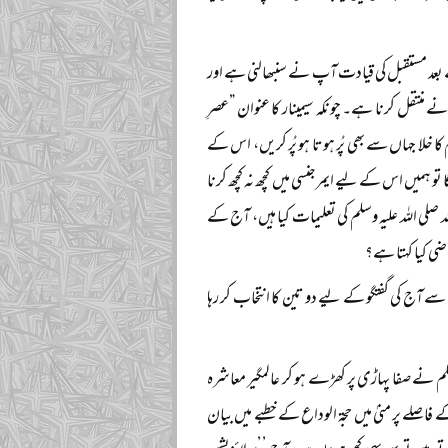
رے بعد مستقبل کی قیادت آپ نے سنبھالنی ہے اور
منتقل کرنا ہے۔ چونکہ سیمینار کا عنوان ”عصرِ
ا خلا جہاں سے بھی پُر ہوتا ہو پُر کریں، اس کے
 ہمیں اس کے لیے ایمرجنسی میں کچھ نہ کچھ کرنا
 صلی اللہ علیہ وسلم کی تعلیمات کیا ہیں، آج کے
اضی کیا کہتا ہے؟
ے آج کی گفتگو کے لیے دو تین کا انتخاب کر رہا
م نے صفا پہاڑی پر کھڑے ہو کر عالمگیر معاشرہ
 فاصلے پر منیٰ میں حجۃ الوداع کے خطبے میں بیان