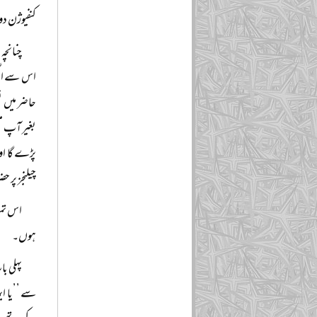
کنفیوژن دور
چنانچہ
اس سے اگلی
حاضر میں ن
بغیر آپ مس
پڑے گا اور
چیلنجز پر ح
اس تمہ
ہوں۔
پہلی ب
سے ’’یا ای