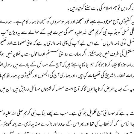
 کر دیں تو ہم اسلام کی بات سننے کو تیار ہیں۔
 یہ کنفیوژن آج موجود ہے جسے خود سمجھنا اور پھر دوسروں کو سمجھانا ہمارا کام ہے۔ ہما
 نسل کو جناب نبی کریم صلی اللہ علیہ وسلم کی سیرت طیبہ کے حوالے سے یہ ویژن آپ نے 
سلِ نو کی ذمہ داریاں“ ہے اس لیے آپ کی پہلی ذمہ داری یہ ہے کہ اپنی معلومات اور تعلیم ک
تقبل کی طرف نہیں بڑھ سکتے۔ اگر ہمارے روایتی سسٹم اور ماحول سے یہ خلا پر نہیں ہوگا تو
 اساتذہ کا پیچھا کرنا ہوگا کہ ہم جاننا چاہتے ہیں کہ آج کے مسائل کے بارے میں رسول اللہ
ضرات خلفاء راشدینؓ کی تعلیمات کیا ہیں، اور ہماری آج کی الجھنوں اور کنفیوژن پر ہمارا قدیم م
ید کے بعد یہ عرض کرنا چاہوں گا کہ آج امت مسلمہ کو بیسیوں مسائل درپیش ہیں، ان میں س
ات یہ ہے کہ سوسائٹی آج گلوبل ہو گئی ہے۔ سب سے پہلے جناب نبی کریم صلی اللہ علیہ وسل
ھا الناس‘‘ کہہ کر خطاب کیا تھا اور پھر اس کے حدود اور دائرے صفا پہاڑی سے چند کلومیٹر کے