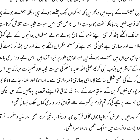
ح معیشت کے باب میں دیکھ لیں کہ ہم کہاں تک پھنسے ہوئے ہیں، بلکہ جکڑے ہوئے ہیں اور
جہ ڈھیلا نہیں پڑ رہا بلکہ سخت ہو رہا ہے، اس کا حل بھی ہمیں سیرت طیبہ سے تلاش کرنا ہ
مالک اکٹھے بیٹھ کر بھی اپنے غزہ کے ذبح ہوتے ہوئے مسلمان بھائیوں کے لیے کوئ
امت اور ہماری بے بسی کی انتہا ہے کہ مسلم حکمران اکٹھے ہوئے اور مل بیٹھ کر مذمت کی 
 سیاسی میدان میں جکڑے ہوئے ہیں اور تہذیبی طور پر نبرد آزما ہیں، اس لیے دوسری
 تناظر میں جناب نبی کریم صلی اللہ علیہ وسلم کی سیرت طیبہ اور تعلیمات مبارکہ میں اس 
 کرنے کی عملی شکل سامنے لانا بھی ہماری ذمہ داری ہے۔ اساتذہ اور طلباء چاہے وہ کالج
پوری نہیں کریں گے تو قیامت کے روز اللہ تعالیٰ تو اپنے وقت پر پوچھیں گے ہی، لیکن ت
 ہم سے پوچھے گی کہ تم فورم پر کھڑے تھے تو اپنی ذمہ داری کہاں تک نبھائی تھی؟
بعد میں یہ عرض کرنا چاہوں گا کہ قرآن مجید اور جناب نبی کریم صلی اللہ علیہ وسلم 
 دو بڑے دائرے ہیں: ایک عملی اور دوسرا علمی۔