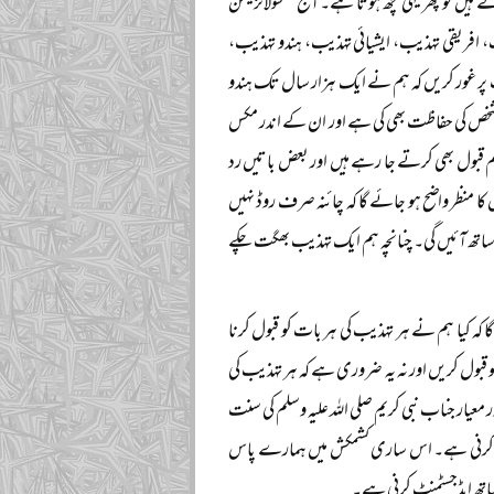
 ہیں تو پھر یہی کچھ ہوتا ہے۔ آج ’’سولائزیشن
ب، افریقی تہذیب، ایشیائی تہذیب، ہندو تہذیب،
پر غور کریں کہ ہم نے ایک ہزار سال تک ہندو
تشخص کی حفاظت بھی کی ہے اور ان کے اندر مکس
 قبول بھی کرتے جا رہے ہیں اور بعض باتیں رد
ا منظر واضح ہو جائے گا کہ چائنہ صرف روڈ نہیں
 ساتھ آئیں گی۔ چنانچہ ہم ایک تہذیب بھگت چکے
ا کہ کیا ہم نے ہر تہذیب کی ہر بات کو قبول کرنا
قبول کریں اور نہ یہ ضروری ہے کہ ہر تہذیب کی
 معیار جناب نبی کریم صلی اللہ علیہ وسلم کی سنت
ات رد کرنی ہے۔ اس ساری کشمکش میں ہمارے پاس
 ساتھ ایڈجسٹمنٹ کرنی ہے۔