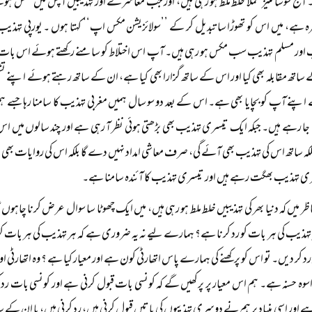
ج سوسائٹیز عملاً‌ خلط ملط ہو رہی ہیں، اور جب معاشرے اور تہذیبیں آپس میں مکس ہوتے
عرہ ہے، میں اس کو تھوڑا سا تبدیل کر کے ’’سولائزیشن مکس اپ‘‘ کہتا ہوں ۔ یورپی تہذی
ب اور مسلم تہذیب سب مکس ہو رہی ہیں۔ آپ اس اختلاط کو سامنے رکھتے ہوئے اس بات 
ساتھ مقابلہ بھی کیا اور اس کے ساتھ گزارا بھی کیا ہے، ان کے ساتھ رہتے ہوئے اپنے 
نے آپ کو بچایا بھی ہے۔ اس کے بعد دو سو سال ہمیں مغربی تہذیب کا سامنا رہا جسے ہم
ا رہے ہیں۔ جبکہ ایک تیسری تہذیب بھی بڑھتی ہوئی نظر آ رہی ہے اور چند سالوں میں اس ک
لکہ ساتھ اس کی تہذیب بھی آئے گی، صرف معاشی امداد نہیں دے گا بلکہ اس کی روایات بھی
ی تہذیب بھگت رہے ہیں اور تیسری تہذیب کا آئندہ سامنا ہے۔
ر میں کہ دنیا بھر کی تہذیبیں خلط ملط ہو رہی ہیں، میں ایک چھوٹا سا سوال عرض کرنا چاہوں گ
تہذیب کی ہر بات کو رد کرنا ہے؟ ہمارے لیے نہ یہ ضروری ہے کہ ہر تہذیب کی ہر بات کو 
رد کر دیں۔ تو اس کو پرکھنے کی ہمارے پاس اتھارٹی کون ہے اور معیار کیا ہے ؟ وہ اتھارٹی اور
ر اسوہ حسنہ ہے۔ ہم اس معیار پر پرکھیں گے کہ کونسی بات قبول کرنی ہے اور کونسی ب
ہے اور اسی بنیاد پر ہم نے دوسری تہذیبوں کی باتیں قبول کرنی ہیں، رد کرنی ہیں، یا ان کے