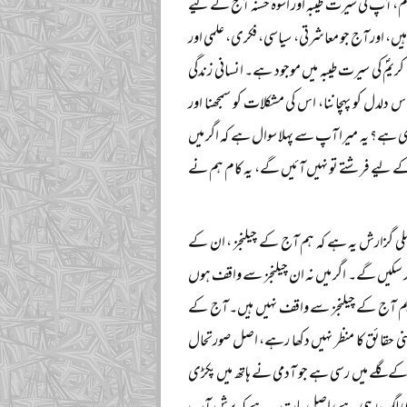
م، آپ کی سیرت طیبہ اور اسوہ حسنہ آج کے لیے
 ہیں، اور آج جو معاشرتی، سیاسی، فکری، علمی اور
کریمؐ کی سیرت طیبہ میں موجود ہے۔ انسانی زندگی
 دلدل کو پہچاننا، اس کی مشکلات کو سمجھنا اور
ری ہے؟ یہ میرا آپ سے پہلا سوال ہے کہ اگر میں
کے لیے فرشتے تو نہیں آئیں گے، یہ کام ہم نے
پہلی گزارش یہ ہے کہ ہم آج کے چیلنجز ، ان کے
ر سکیں گے۔ اگر میں نہ ان چیلنجز سے واقف ہوں
کہ ہم آج کے چیلنجز سے واقف نہیں ہیں۔ آج کے
مینی حقائق کا منظر نہیں دکھا رہے، اصل صورتحال
 کے گلے میں رسی ہے جو آدمی نے ہاتھ میں پکڑی