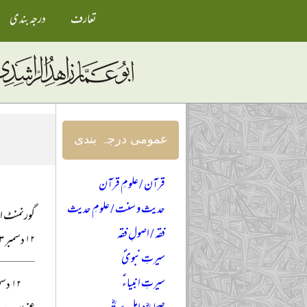
تعارف
درجہ بندی
عمومی درجہ بندی
قرآن / علومِ قرآن
حدیث و سنت / علومِ حدیث
گورنمنٹ اس
فقہ / اصولِ فقہ
۱۲ دسمبر ۲۰۲۳ء
سیرتِ نبویؐ
سیرتِ انبیاءؑ