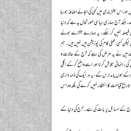
 اس جکڑ بندی میں کمی کی بجائے اضافہ ہو رہا
ے۔ جبکہ آج ہماری سیاسی صورتحال یہ ہے کہ دنیا
ی فیصلہ نہیں کر سکے۔ یہ ہمارے جکڑے ہوئے
لیکن کسی عملی کام کی پوزیشن میں نہیں ہیں۔ ہم
 بات میں نے یہ عرض کی ہے کہ آج کے حالات و
کی رہنمائی تلاش کرنا اور اسے واضح کر کے اگلی
ز کے ہوں یا مدارس کے، یہ ہر ایک کی ذمہ داری
اریخ قیامت کا انتظار نہیں کرے گی بلکہ وہ اس
نے آج کے مسائل پر بات کی ہے۔ آج کی دنیا کے