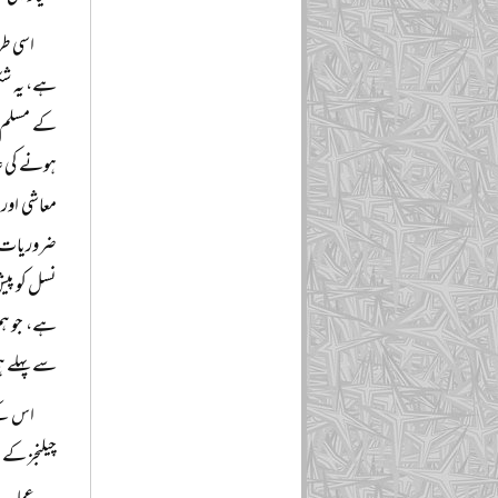
اسی طر
ہے، یہ شکن
کے مسلم م
ہونے کی عل
معاشی اور
ضروریات کے
نسل کو پیش
ہے، جو ہم 
سے پہلے ہی
اس کے 
چیلنجز کے