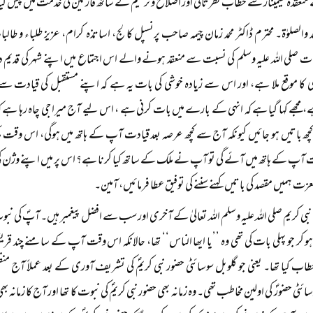
نعقدہ سیمینار سے خطاب نظرثانی اور اصلاح و ترمیم کے ساتھ قارئین کی خدمت میں پیش کیا
حمد والصلوٰۃ۔ محترم ڈاکٹر محمد زمان چیمہ صاحب پرنسپل کالج، اساتذہ کرام، عزیز طلباء
ت صلی اللہ علیہ وسلم کی نسبت سے منعقد ہونے والے اس اجتماع میں اپنے شہر کی قدیم درسگا
 کا موقع ملا ہے، اور اس سے زیادہ خوشی کی بات یہ ہے کہ اپنے مستقبل کی قیادت
ے، مجھے کہا گیا ہے کہ انہی کے بارے میں بات کرنی ہے ، اس لیے آج میرا جی چاہ رہا ہے ک
 باتیں ہو جائیں کیونکہ آج سے کچھ عرصہ بعد قیادت آپ کے ہاتھ میں ہوگی، اس وق
آپ کے ہاتھ میں آئے گی تو آپ نے ملک کے ساتھ کیا کرنا ہے؟ اس پر میں اپنے وژن کی 
عزت ہمیں مقصد کی باتیں کہنے سننے کی توفیق عطا فرمائیں، آمین۔
بی کریم صلی اللہ علیہ وسلم اللہ تعالیٰ کے آخری اور سب سے افضل پیغمبر ہیں۔ آپؐ کی نبوت
 کر جو پہلی بات کی تھی وہ ’’یا ایھا الناس‘‘ تھا، حالانکہ اس وقت آپ کے سامنے چند قری
خطاب کیا تھا۔ یعنی جو گلوبل سوسائٹی حضور نبی کریمؐ کی تشریف آوری کے بعد عملاً آج م
ئٹی حضورؐ کی اولین مخاطب تھی۔ وہ زمانہ بھی حضور نبی کریمؐ کی نبوت کا تھا اور آج کا زمانہ 