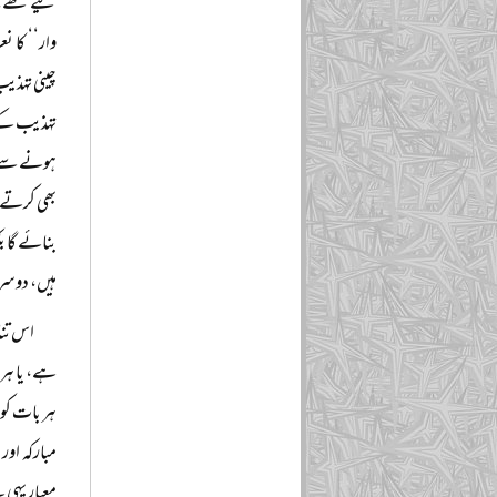
کیے تھے۔ آ
وار‘‘ کا ن
چینی تہذی
تہذیب کے 
ہونے سے اپ
بھی کرتے ج
بنائے گا ب
ہیں، دوسر
اس تناظ
ہے، یا ہر 
ہر بات کو 
مبارکہ او
معیار یہی 