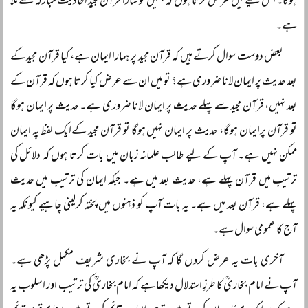
ہوگا۔ اس لیے میں عرض کرتا ہوں کہ ہمیں تو سارا قرآن مجید احادیث مبارکہ سے ملا
ہے۔
بعض دوست سوال کرتے ہیں کہ قرآن مجید پر ہمارا ایمان ہے، کیا قرآن مجید کے
بعد حدیث پر ایمان لانا ضروری ہے؟ تو میں ان سے عرض کیا کرتا ہوں کہ قرآن کے
بعد نہیں، قرآن مجید سے پہلے حدیث پر ایمان لانا ضروری ہے۔ حدیث پر ایمان ہوگا
تو قرآن پرایمان ہوگا، حدیث پر ایمان نہیں ہوگا تو قرآن مجید کےایک لفظ پہ ایمان
ممکن نہیں ہے۔ آپ کے لیے طالب علمانہ زبان میں بات کرتا ہوں کہ دلائل کی
ترتیب میں قرآن پہلے ہے، حدیث بعد میں ہے۔ جبکہ ایمان کی ترتیب میں حدیث
پہلے ہے، قرآن بعد میں ہے۔ یہ بات آپ کو ذہنوں میں پختہ کرلینی چاہیے کیونکہ یہ
آج کا عمومی سوال ہے۔
آخری بات یہ عرض کروں گا کہ آپ نے بخاری شریف مکمل پڑھی ہے۔
آپ نے امام بخاریؒ کا طرزِ استدلال دیکھا ہے کہ امام بخاریؒ کی ترتیب اور اسلوب یہ