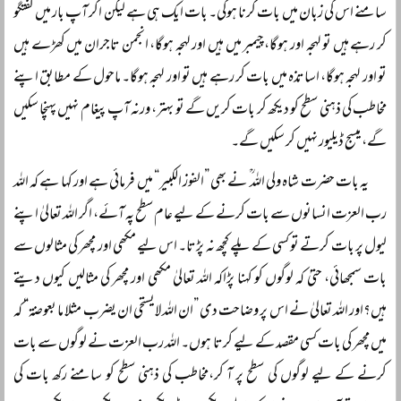
سامنے اس کی زبان میں بات کرنا ہوگی۔ بات ایک ہی ہے لیکن اگر آپ بار میں گفتگو
کر رہے ہیں تو لہجہ اور ہوگا،چیمبر میں ہیں اور لہجہ ہوگا، انجمن تاجران میں کھڑے ہیں
تو اور لہجہ ہوگا، اساتذہ میں بات کر رہے ہیں تو اور لہجہ ہوگا۔ ماحول کے مطابق اپنے
مخاطب کی ذہنی سطح کو دیکھ کر بات کریں گے تو بہتر، ورنہ آپ پیغام نہیں پہنچا سکیں
گے، میسج ڈیلیور نہیں کر سکیں گے۔
یہ بات حضرت شاہ ولی اللہ ؒ نے بھی ”الفوز الکبیر“ میں فرمائی ہے اور کہا ہے کہ اللہ
رب العزت انسانوں سے بات کرنے کے لیے عام سطح پہ آئے، اگر اللہ تعالیٰ اپنے
لیول پر بات کرتے تو کسی کے پلے کچھ نہ پڑتا۔ اس لیے مکھی اور مچھر کی مثالوں سے
بات سمجھائی، حتیٰ کہ لوگوں کو کہنا پڑاکہ اللہ تعالیٰ مکھی اور مچھر کی مثالیں کیوں دیتے
ہیں؟اور اللہ تعالیٰ نے اس پر وضاحت دی ”ان اللہ لایستحی ان یضرب مثلا ما بعوضۃ“ کہ
میں مچھر کی بات کسی مقصد کے لیے کرتا ہوں۔ اللہ رب العزت نے لوگوں سے بات
کرنے کے لیے لوگوں کی سطح پر آ کر،مخاطب کی ذہنی سطح کو سامنے رکھ بات کی