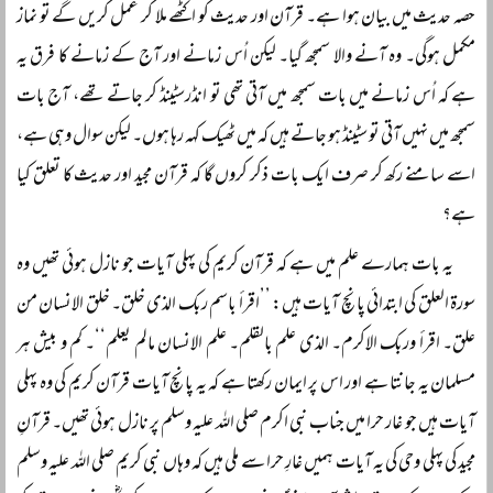
حصہ حدیث میں بیان ہوا ہے۔ قرآن اور حدیث کو اکٹھے ملا کر عمل کریں گے تو نماز
مکمل ہوگی۔ وہ آنے والا سمجھ گیا۔ لیکن اُس زمانے اور آج کے زمانے کا فرق یہ
ہے کہ اُس زمانے میں بات سمجھ میں آتی تھی تو انڈرسٹینڈ کر جاتے تھے، آج بات
سمجھ میں نہیں آتی تو سٹینڈ ہو جاتے ہیں کہ میں ٹھیک کہہ رہا ہوں۔ لیکن سوال وہی ہے،
اسے سامنے رکھ کر صرف ایک بات ذکر کروں گا کہ قرآن مجید اور حدیث کا تعلق کیا
ہے؟
یہ بات ہمارے علم میں ہے کہ قرآن کریم کی پہلی آیات جو نازل ہوئی تھیں وہ
سورۃ العلق کی ابتدائی پانچ آیات ہیں: ’’اقرأ باسم ربک الذی خلق۔ خلق الانسان من
علق۔ اقرأ وربک الاکرم۔ الذی علم بالقلم۔ علم الانسان مالم یعلم‘‘۔ کم و بیش ہر
مسلمان یہ جانتا ہے اور اس پر ایمان رکھتا ہے کہ یہ پانچ آیات قرآن کریم کی وہ پہلی
آیات ہیں جو غار حرا میں جناب نبی اکرم صلی اللہ علیہ وسلم پر نازل ہوئی تھیں۔ قرآنِ
مجید کی پہلی وحی کی یہ آیات ہمیں غارِ حرا سے ملی ہیں کہ وہاں نبی کریم صلی اللہ علیہ وسلم