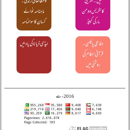
ہیں ۔ امریکی
ومطالعاتی زندگی ۔
کانگریس وومن
ماہنامہ نوائے
مارکی کیپٹر
کسان کا سوالنامہ
دفاعی پالیسی ۔
لیڈی ڈیانا کی یاد میں
قرآنی احکام کی
روشنی میں
2016ء سے