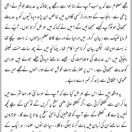
مجھے معلوم ہے کہ یہ سب آپ نے رٹا ہوا ہے۔ مجھے یہ بتاؤکہ یہ حدیث جوتم نے ابھی
پڑھی ہے، پنجاب کے دوردراز کسی گاؤں میں خالص اَن پڑھ دیہاتیوں کو یہ حدیث
سمجھانی ہوتوآپ کیسے سمجھائیں گے؟ میں نے کہا کہ میں عرض کرتا ہوں۔ آپؒ نے
فرمایا ٹھیک ہے،بیان کرو۔ میں درمیانے درجے کاطالبعلم رہاہوں، نہ بہت نیچے تھا
نہ بہت اوپرتھا، لیکن بیان کرنا میرا کام تھا۔ چنانچہ میں نے چھ سات منٹ ٹھیٹھ
پنجابی میں اس حدیث کی وضاحت کی، جیسے سامنے دیہاتی بیٹھے ہوئے ہیں اوران
کوحدیث سمجھانی ہے۔ اس پر حضرتؒ بہت خوش ہوئے اور انہوں نے مجھے میرے
عمومی استحقاق سے بڑھ کر نمبر دے دیے۔
یہ واقعہ میں نے اس لیے عرض کیا ہے کہ آپ نے سوسائٹی اور معاشرے میں
جا کر ان سے گفتگو کرنی ہے،اگر گفتگو اپنی علمی سطح پر کریں گے تو کسی کے پلے کچھ
نہیں پڑے گا۔ گفتگو کے لیے آپ کو مخاطبین کی ذہنی سطح پر جانا پڑے گا۔ تاجروں
کے سامنے ان کی زبان میں بات کرنا ہوگی، وکلاء، سیاستدانوں، علماء، ہر ایک کے