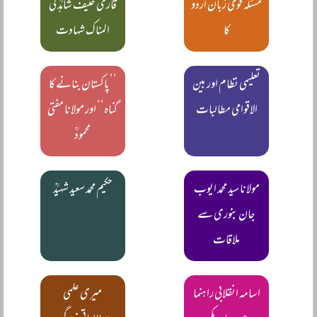
مسئلہ قومی زبان اردو
قاری حنیف شاہدؒ کی
کا
المناک شہادت
تعلیمی نظام اور بین
’’پاکستان بنانے کا
الاقوامی مطالبات
گناہ‘‘ اور مولانا مفتی
محمودؒ
مولانا سید محمد ایوب
حکیم محمد سعید شہیدؒ
جان بنوری سے
ملاقات
اسامہ انقلابی راہنما
میری علمی