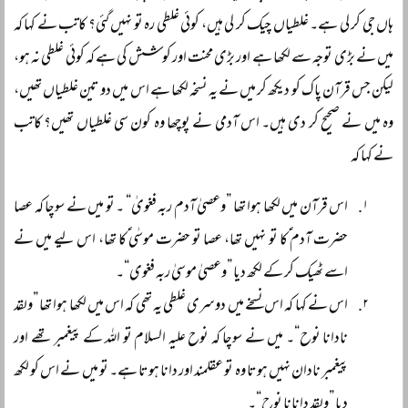
ہاں جی کر لی ہے۔ غلطیاں چیک کر لی ہیں، کوئی غلطی رہ تو نہیں گئی؟ کاتب نے کہا کہ
میں نے بڑی توجہ سے لکھا ہے اور بڑی محنت اور کوشش کی ہے کہ کوئی غلطی نہ ہو،
لیکن جس قرآن پاک کو دیکھ کر میں نے یہ نسخہ لکھا ہے اس میں دو تین غلطیاں تھیں،
وہ میں نے صحیح کر دی ہیں۔ اس آدمی نے پوچھا وہ کون سی غلطیاں تھیں؟ کاتب
نے کہا کہ
اس قرآن میں لکھا ہوا تھا ”وعصیٰ آدم ربہ فغویٰ“ ۔ تو میں نے سوچا کہ عصا
حضرت آدم ؑکا تو نہیں تھا، عصا تو حضرت موسٰی ؑکا تھا، اس لیے میں نے
اسے ٹھیک کر کے لکھ دیا ”وعصیٰ موسیٰ ربہ فغوی“۔
اس نے کہا کہ اس نسخے میں دوسری غلطی یہ تھی کہ اس میں لکھا ہوا تھا ”ولقد
نادانا نوح“۔ میں نے سوچا کہ نوح علیہ السلام تو اللہ کے پیغمبر تھے اور
پیغمبر نادان نہیں ہوتا وہ تو عقلمند اور دانا ہوتا ہے۔ تو میں نے اس کو لکھ
دیا ”ولقد دانانا نوح“۔