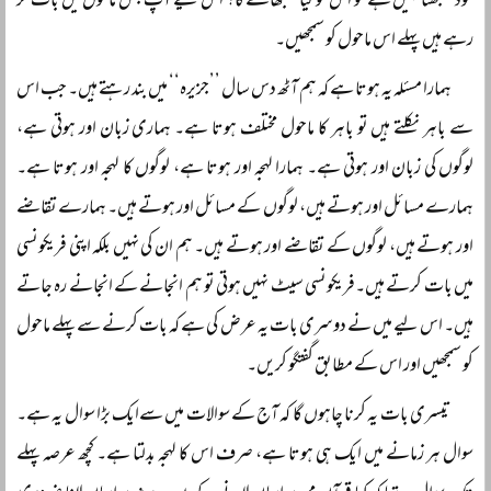
خود سمجھتا نہیں ہے تو اس کو کیا سمجھائے گا؟ اس لیے آپ جس ماحول میں بات کر
رہے ہیں پہلے اس ماحول کو سمجھیں۔
ہمارا مسئلہ یہ ہوتا ہے کہ ہم آٹھ دس سال ’’جزیرہ‘‘ میں بند رہتے ہیں۔ جب اس
سے باہر نکلتے ہیں تو باہر کا ماحول مختلف ہوتا ہے۔ ہماری زبان اور ہوتی ہے،
لوگوں کی زبان اور ہوتی ہے۔ ہمارا لہجہ اور ہوتا ہے، لوگوں کا لہجہ اور ہوتا ہے۔
ہمارے مسائل اور ہوتے ہیں، لوگوں کے مسائل اور ہوتے ہیں۔ ہمارے تقاضے
اور ہوتے ہیں، لوگوں کے تقاضے اور ہوتے ہیں۔ ہم ان کی نہیں بلکہ اپنی فریکونسی
میں بات کرتے ہیں۔فریکونسی سیٹ نہیں ہوتی تو ہم انجانے کے انجانے رہ جاتے
ہیں۔ اس لیے میں نے دوسری بات یہ عرض کی ہے کہ بات کرنے سے پہلے ماحول
کو سمجھیں اور اس کے مطابق گفتگو کریں۔
تیسری بات یہ کرنا چاہوں گا کہ آج کے سوالات میں سےایک بڑا سوال یہ ہے۔
سوال ہر زمانے میں ایک ہی ہوتا ہے، صرف اس کا لہجہ بدلتا ہے۔ کچھ عرصہ پہلے