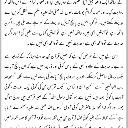
کے ساتھ ایک واقعہ پیش آیا، حضورؐ نے وہ بیان کیا اور صحابہ کرامؓ نے اس واقعہ کو
روایت کیا۔ اور صحابہ کرامؓ جو بات رسول اللہ صلی اللہ علیہ وسلم سے نقل کریں اسے
حدیث کہتے ہیں۔ تو گویا ہمیں یہ پانچ آیتیں حدیث کے ذریعے سے ملی ہیں۔ اگر یہ
واقعہ ہے تو آیتیں بھی ہیں، واقعہ نہیں ہے تو آیتیں کہاں سے ملیں گی؟ اور اگر یہ
حدیث ہے تو واقعہ بھی ہے، حدیث نہیں ہے تو واقعہ بھی نہیں ہے۔
اس لیے میں نے عرض کیا ہے کہ ہمیں قرآن مجید حدیثِ مبارکہ کے ذریعہ سے
ملا ہے۔ حدیث کے علاوہ کسی کے پاس کوئی اور ذریعہ نہیں ہے کہ ان پانچ آیات
تک رسائی حاصل کر سکے۔ اور یہ صرف پانچ آیات کی بات نہیں ہے، بلکہ ’’الحمد للہ
رب العالمین‘‘ سے ’’من الجنۃ والناس‘‘ تک قرآن مجید کی کوئی ایک سورت، کوئی
آیت یا کوئی جملہ ایسا نہیں ہے جو ”قال رسول اللہ“ کے بغیر قرآن میں درج ہو گیا
ہو۔ اور اگر خدانخواستہ بالفرض کوئی آدمی ”رسول اللہ صلی اللہ علیہ وسلم نے فرمایا
ہے“ کے حوالہ کے بغیر کوئی لفظ قرآن مجید میں لکھ دے تو وہ قرآن کا حصہ شمار نہیں