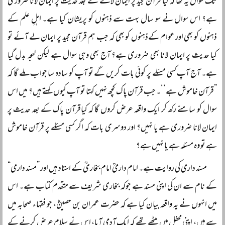
تک سوال یہ تھا کہ کیا قرآن مجید پر ایمان لانے کے بعد حدیث پر ایمان لانا ضروری
ہے؟ اس سوال نے سو سال بہت سے ذہنوں کو پریشان کیا ہے۔ اہلِ علم کے
ذہنوں کو بھی اور عوام کےذہنوں کو بھی کہ جب ہم قرآن مجید پر ایمان لے آئے تو
کیا حدیث پر ایمان لانا بھی ضروری ہے؟ آج بھی وہی سوال ہے لیکن لہجہ بدل گیا
ہے۔ آج آپ کسی مسئلے پر کوئی بات کریں گے تو آپ کو سادہ سا جواب ملے گا کہ
”قرآن خاموش ہے‘‘۔ جب قرآن پاک کچھ نہیں کہتا تو آپ کیوں کہتے ہیں؟ میں اس
سوال کو سامنے رکھ کر ایک واقعہ عرض کروں گا کہ کیاقرآن پاک کے بعد حدیث پر
ایمان لانا ضروری ہے یا نہیں؟ اور دوسری بات کہ اگر کسی مسئلے پر قرآن خاموش
ہے تو وہ مسئلہ ہے یا نہیں ہے؟
مسند دارمی کی روایت ہے۔ امام دارمیؒ امام بخاریؒ کے استاد ہیں اور ”مسند دارمی“
کے نام سے ان کی اپنی مسند ہے جوکہ بخاری شریف سے متقدم کتاب ہے۔ اس
میں انہوں نے یہ واقعہ بیان کیا ہے کہ حضرت عمران بن حصینؓ، جو فقہاء صحابہ میں
سے ہیں، اپنی محفل میں بیٹھے تھے کہ ایک آدمی آیا، اس نے سلام عرض کرنے کے