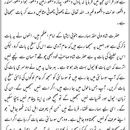
ہےاور قرآن مجید میں فرمایا کہ بادل دیکھو، پہاڑ دیکھو،زمین دیکھو، ہوا دیکھو،سمندر
دیکھو، اونٹ دیکھو وغیرہ۔ اللہ تعالیٰ نے چھوٹی چھوٹی مثالیں دے کر بات سمجھائی
ہے۔
حضرت شاہ ولی اللہؒ ہمارے جنوبی ایشیا کے امام اعظم ہیں، انہوں نے یہ بات
ذکر کی ہے اور ہمیں یہ سمجھا رہے ہیں کہ عام آدمی سے اس کی سطح پر بات کرو، لیکن
اس پر لطیفے کی بات یہ ہے حضرت شاہ صاحبؒ خود کبھی چوتھے آسمان سے نیچے نہیں
اترے کہ ان بات کا لیول بہت بلند ہوتا ہے۔ بہرحال یہ میں نے دوسری بات کی
ہےکہ آپ سوسائٹی میں جا رہے ہیں تو سوسائٹی کو سمجھ کر عام لوگوں کی ذہنی سطح پر
بات کریں۔ آپ جس ماحول میں جا رہے ہیں، اگر اسے نہیں سمجھیں گے، ان کی
زبان، لیول اور نفسیات نہیں سمجھیں گے تو صحیح طور پر اپنا پیغام نہیں پہنچا سکیں
گے۔ اسی لیے ہمارے فقہاء فرماتے ہیں ”من لم یعرف اہل زمانہ فھو جاہل“ جو
اپنے عرف کو نہیں سمجھتا وہ جاہل ہے۔ وہ جس سوسائٹی سے بات کر رہا ہے اگر اسے