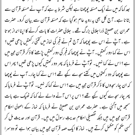
بعد کہا کہ میں نے ایک مسئلہ پوچھنا ہے لیکن شرط یہ ہے کہ آپ نے مسئلہ قرآن سے
بتانا ہے۔ آج کل بھی یہ رویہ عام ہو گیا ہے کہ مسئلہ قرآن سے بیان کرو۔ حضرت
عمران بن حصینؓ ذرا جلالی بزرگ تھے۔ جلالی حضرات کا بات کرنے کا اپنا انداز ہوتا
ہے۔ آپؓ نے اس سے پوچھا کہ آج تم نے فجر کی نماز میں کتنی رکعتیں پڑھی تھیں؟
اس نے کہا دو رکعتیں۔ آپؓ نے پوچھا کہ فجر کی دو رکعتیں پڑھنے کا ذکر قرآن مجید میں
ہے؟ اس نے کہا نہیں۔ تو آپؓ نے فرمایا کہ پھر دو رکعتیں کیوں پڑھی تھیں؟ پھر اس
سے پوچھا کہ دو رکعتوں میں کتنے سجدے کیے تھے؟ اس نے کہا چار۔ آپ نے پوچھا
کہ ان چار سجدوں کا ذکر قرآن مجید میں ہے؟ اس نے کہا کہ نہیں۔ تو آپؓ نے فرمایا کہ
پھر چار سجدے کیوں کیے تھے؟ اس پر اس آنے والے نے کہا کہ ٹھیک ہے بات
سمجھ میں آگئی ہے۔ حضرت عمران بن حصینؓ نے فرمایا کہ نماز کے اصولی احکام
قرآنِ مجید میں ہیں جبکہ تفصیلی احکام حدیثِ رسولؐ میں ہیں۔ قرآن اور حدیث مل کر
کسی حکم کو مکمل کرتے ہیں۔ نماز کا ایک حصہ قرآنِ مجید میں بیان ہوا ہے تو دوسرا