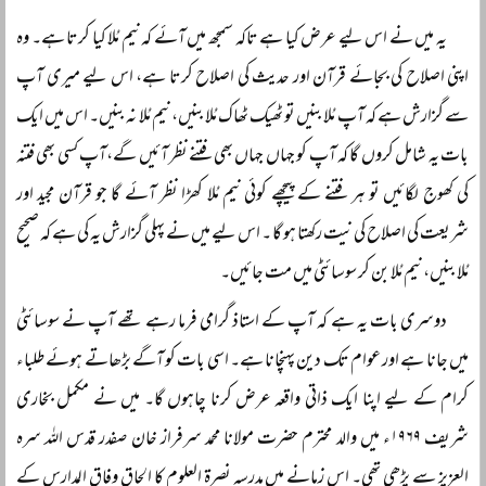
یہ میں نے اس لیے عرض کیا ہے تاکہ سمجھ میں آئے کہ نیم مُلا کیا کرتا ہے۔ وہ
اپنی اصلاح کی بجائے قرآن اور حدیث کی اصلاح کرتا ہے، اس لیے میری آپ
سے گزارش ہے کہ آپ مُلا بنیں تو ٹھیک ٹھاک مُلا بنیں، نیم مُلا نہ بنیں۔ اس میں ایک
بات یہ شامل کروں گا کہ آپ کو جہاں جہاں بھی فتنے نظر آئیں گے،آپ کسی بھی فتنہ
کی کھوج لگائیں تو ہر فتنے کے پیچھے کوئی نیم مُلا کھڑا نظر آئے گا جو قرآن مجید اور
شریعت کی اصلاح کی نیت رکھتا ہو گا ۔ اس لیے میں نے پہلی گزارش یہ کی ہے کہ صحیح
مُلا بنیں، نیم مُلا بن کر سوسائٹی میں مت جائیں۔
دوسری بات یہ ہے کہ آپ کے استاذ گرامی فرما رہے تھے آپ نے سوسائٹی
میں جانا ہے اور عوام تک دین پہنچانا ہے۔ اسی بات کو آگے بڑھاتے ہوئے طلباء
کرام کے لیے اپنا ایک ذاتی واقعہ عرض کرنا چاہوں گا۔ میں نے مکمل بخاری
شریف ۱۹۶۹ء میں والد محترم حضرت مولانا محمد سرفراز خان صفدر قدس اللہ سرہ
العزیز سے پڑھی تھی۔ اس زمانے میں مدرسہ نصرۃ العلوم کا الحاق وفاق المدارس کے