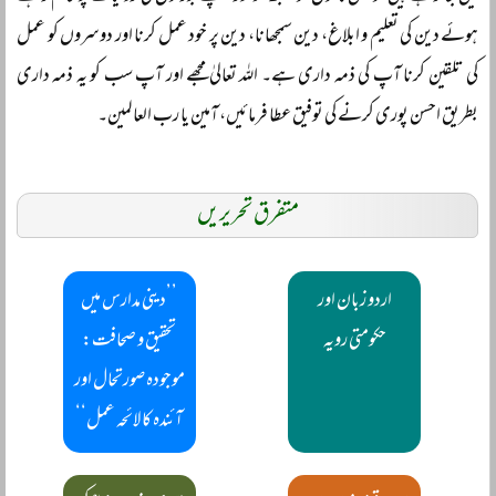
ہوئے دین کی تعلیم و ابلاغ، دین سمجھانا، دین پر خود عمل کرنا اور دوسروں کو عمل
کی تلقین کرنا آپ کی ذمہ داری ہے۔ اللہ تعالیٰ مجھے اور آپ سب کو یہ ذمہ داری
بطریق احسن پوری کرنے کی توفیق عطا فرمائیں، آمین یا رب العالمین۔
متفرق تحریریں
اردو زبان اور
’’دینی مدارس میں
حکومتی رویہ
تحقیق و صحافت:
موجودہ صورتحال اور
آئندہ کا لائحہ عمل‘‘