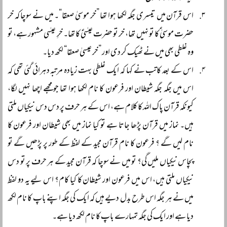
اس قرآن میں تیسری جگہ لکھا ہوا تھا ”خر موسیٰ صعقا“۔ میں نے سوچا کہ خر
حضرت موسیٰ ؑکا تو نہیں تھا، خر تو حضرت عیسٰیؑ کا تھا۔ خرِ عیسٰی مشہور ہے، تو
وہ غلطی بھی میں نے ٹھیک کر دی اور ”خر عیسیٰ صعقا“ لکھ دیا۔
اس کے بعد کاتب نے کہا کہ ایک غلطی بہت زیادہ مرتبہ دہرائی گئی تھی کہ
اس میں جگہ جگہ شیطان اور فرعون کا نام لکھا ہوا تھا جو مجھے اچھا نہیں لگا،
کیونکہ قرآن پاک اللہ کا کلام ہے، اس کے ہر حرف پر دس دس نیکیاں ملتی
ہیں۔ نماز میں قرآن پڑھا جاتا ہے تو کیا نماز میں بھی شیطان اور فرعون کا
نام لیں گے ؟ فرعون کا نام قرآن مجید کے لفظ کے طور پر پڑھیں گے تو
پچاس نیکیاں ملیں گی؟ تو میں نے سوچا کہ قرآن مجید کے ہر حرف پر تو دس
نیکیاں ملتی ہیں، اس میں فرعون اور شیطان کا کیا کام؟ اس لیے یہ دو لفظ
میں نے ہر جگہ اس طرح بدل دیے ہیں کہ ایک کی جگہ اپنے باپ کا نام لکھ
دیا ہے اور ایک کی جگہ تمہارے باپ کا نام لکھ دیا ہے۔