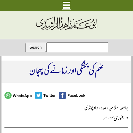
علم کی پختگی اور زمانے کی پہچان
جامعہ اسلامیہ، صدر، راولپنڈی
۱۶ جنوری ۲۰۲۴ء