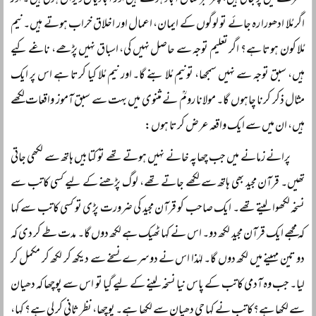
خطرے میں پڑ جاتی ہیں، پھر قبرستان آباد ہوتے ہیں اور آبادیاں ویران ہوتی ہیں ۔ اور
اگر مُلا ادھورا رہ جائے تو لوگوں کے ایمان، اعمال اور اخلاق خراب ہوتے ہیں۔ نیم
مُلا کون ہوتا ہے؟ اگر تعلیم توجہ سے حاصل نہیں کی، اسباق نہیں پڑھے، ناغے کیے
ہیں، سبق توجہ سے نہیں سمجھا، تونیم مُلا بنے گا۔ اور نیم مُلا کیا کرتا ہے اس پر ایک
مثال ذکر کرنا چاہوں گا۔ مولانا رومؒ نے مثنوی میں بہت سے سبق آموز واقعات لکھے
ہیں، ان میں سے ایک واقعہ عرض کرتا ہوں:
پرانے زمانے میں جب چھاپہ خانے نہیں ہوتے تھے تو کتابیں ہاتھ سے لکھی جاتی
تھیں۔ قرآن مجید بھی ہاتھ سے لکھے جاتے تھے، لوگ پڑھنے کے لیے کسی کاتب سے
نسخہ لکھوا لیتے تھے۔ ایک صاحب کو قرآن مجید کی ضرورت پڑی تو کسی کاتب سے کہا
کہ مجھے ایک قرآن مجید لکھ دو۔ اس نے کہا ٹھیک ہے لکھ دوں گا۔ مدت طے کر دی کہ
دو تین مہینے میں لکھ دوں گا۔ لہٰذا اس نے دوسرے نسخے سے دیکھ کر لکھ کر مکمل کر
لیا۔ جب وہ آدمی کاتب کے پاس نیا نسخہ لینے کے لیے گیا تو اس سے پوچھا کہ دھیان
سے لکھا ہے؟کاتب نے کہا جی دھیان سے لکھا ہے۔ پوچھا، نظر ثانی کر لی ہے؟ کہا،