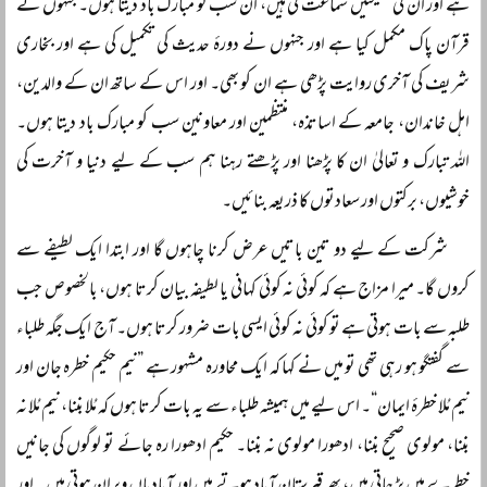
ہے اور ان کی نصیحتیں سماعت کی ہیں، ان سب کو مبارک باد دیتا ہوں۔ جنہوں نے
قرآن پاک مکمل کیا ہے اور جنہوں نے دورۂ حدیث کی تکمیل کی ہے اور بخاری
شریف کی آخری روایت پڑھی ہے ان کو بھی۔ اور اس کے ساتھ ان کے والدین،
اہل خاندان، جامعہ کے اساتذہ، منتظمین اور معاونین سب کو مبارک باد دیتا ہوں۔
اللہ تبارک و تعالیٰ ان کا پڑھنا اور پڑھتے رہنا ہم سب کے لیے دنیا و آخرت کی
خوشیوں، برکتوں اور سعادتوں کا ذریعہ بنائیں۔
شرکت کے لیے دو تین باتیں عرض کرنا چاہوں گا اور ابتدا ایک لطیفے سے
کروں گا۔ میرا مزاج ہے کہ کوئی نہ کوئی کہانی یا لطیفہ بیان کرتا ہوں، بالخصوص جب
طلبہ سے بات ہوتی ہے تو کوئی نہ کوئی ایسی بات ضرور کرتا ہوں۔ آج ایک جگہ طلباء
سے گفتگو ہو رہی تھی تو میں نے کہا کہ ایک محاورہ مشہور ہے ”نیم حکیم خطرہ جان اور
نیم مُلا خطرۂ ایمان“۔ اس لیے میں ہمیشہ طلباء سے یہ بات کرتا ہوں کہ مُلا بننا، نیم مُلا نہ
بننا، مولوی صحیح بننا، ادھورا مولوی نہ بننا۔ حکیم ادھورا رہ جائے تو لوگوں کی جانیں