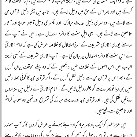
ہے کہ وہ ایک مسئلہ بیان کرتے ہیں، ترجمۃ الباب قائم کرتے ہیں، اپنا موقف قائم
کرتے ہیں اور پھر اس کے حق میں دلیل لاتے ہیں۔ تائید میں پہلی دلیل قرآن مجید
سے لاتے ہیں، دوسری دلیل حدیث مبارکہ، اور تیسری دلیل آثارِ صحابہؓ اور آثارِ
تابعینؒ سے لاتے ہیں۔ یہی اہلِ سنت کا دائرۂ استدلال ہے۔ میں نے آپ کے
سامنے پوری بخاری شریف کے طرزِاستدلال کا خلاصہ عرض کیا ہے کہ امام بخاریؒ
نے اہلِ سنت کا دائرہ استدلال یہ بیان کیا ہے۔ آپ بخاری شریف کے کسی ترجمۃ
الباب میں اس اصول کے خلاف نہیں دیکھیں گے کہ وہ پہلے موقف بیان کریں
گے، پھر اس پر قرآن مجید سے دلیل نقل کریں گے، اگر قرآن مجید کا کوئی جملہ دلیل
نہیں بن رہا تو پھر حدیث کو بطور دلیل لائیں گے۔ امام بخاریؒ نے دلیل میں ہزاروں
حدیثیں نقل کی ہیں۔ اور قرآن مجید اور حدیث مبارکہ کی تشریح اور تعبیر وہ صحابہ کرامؓ
اور تابعینؒ سے لیتے ہیں۔
میں عزیز طلبہ کو ایک بار پھر مبارکباد دیتے ہوئے یہ عرض کروں گا کہ آپ سمندر
میں جا رہے ہیں تو اس ماحول کو سمجھ کر اور اپنے بزرگوں کی روایات پر قائم رہتے