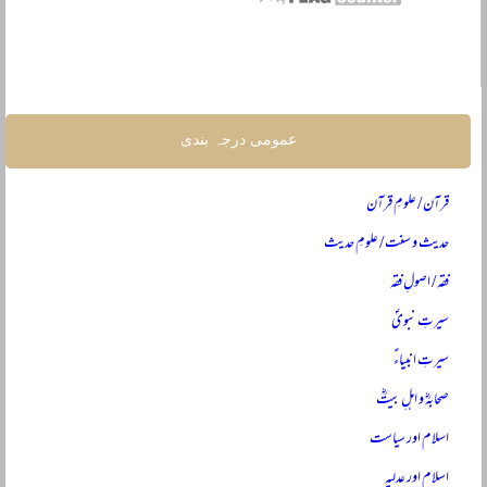
عمومی درجہ بندی
قرآن / علومِ قرآن
حدیث و سنت / علومِ حدیث
فقہ / اصولِ فقہ
سیرتِ نبویؐ
سیرتِ انبیاءؑ
صحابہؓ و اہلِ بیتؓ
اسلام اور سیاست
اسلام اور عدلیہ