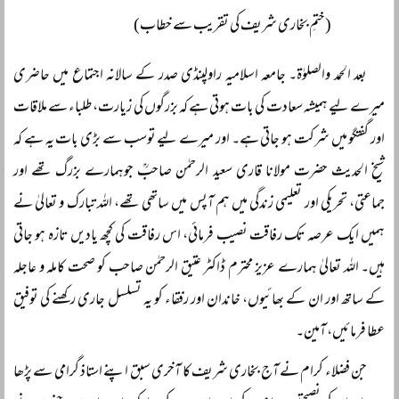
(ختمِ بخاری شریف کی تقریب سے خطاب)
بعد الحمد والصلوٰۃ۔ جامعہ اسلامیہ راولپنڈی صدر کے سالانہ اجتماع میں حاضری
میرے لیے ہمیشہ سعادت کی بات ہوتی ہے کہ بزرگوں کی زیارت، طلباء سے ملاقات
اور گفتگو میں شرکت ہو جاتی ہے۔ اور میرے لیے توسب سے بڑی بات یہ ہے کہ
شیخ الحدیث حضرت مولانا قاری سعید الرحمٰن صاحبؒ جوہمارے بزرگ تھے اور
جماعتی، تحریکی اور تعلیمی زندگی میں ہم آپس میں ساتھی تھے، اللہ تبارک و تعالیٰ نے
ہمیں ایک عرصہ تک رفاقت نصیب فرمائی، اس رفاقت کی کچھ یادیں تازہ ہو جاتی
ہیں۔ اللہ تعالیٰ ہمارے عزیز محترم ڈاکٹر عتیق الرحمٰن صاحب کو صحت کاملہ و عاجلہ
کے ساتھ اور ان کے بھائیوں، خاندان اور رفقاء کو یہ تسلسل جاری رکھنے کی توفیق
عطا فرمائیں، آمین۔
جن فضلاء کرام نے آج بخاری شریف کا آخری سبق اپنے استاذ گرامی سے پڑھا