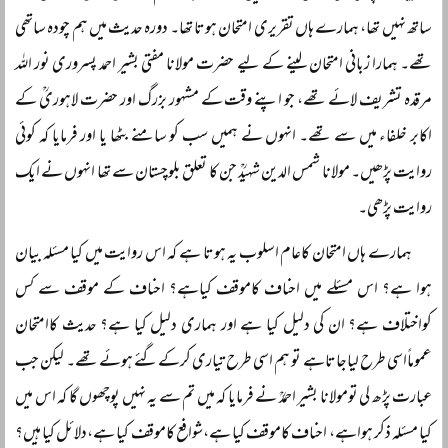
ساتھ نہیں تھا، ہمارے ہاں تقریری امتحان ہوتا تھا۔ دورہ حدیث میں ہم چودہ ساتھی
تھے۔ ہمارا زبانی امتحان لینے کے لیے حضرت مولانا مفتی بشیر احمد پسروری نور اللہ
مرقدہ تشریف لائے تھے، جو اپنے وقت کے مشہور بزرگ اور حضرت لاہوریؒ کے
اکابر خلفاء میں سے تھے۔ انہوں نے ہمیں سب کو سامنے بٹھا یا اور فرمایا کہ کوئی
روایت پڑھیں۔ مولانا شمس الدین شہیدؒ جن کا تعلق بلوچستان سے تھا انہوں نے ایک
روایت پڑھی۔
ہمارے ہاں امتحان کاعام اسلوب یہ ہوتا ہے کہ اس روایت میں کیا مسئلہ بیان
ہوا ہے؟ اس مسئلے میں احناف کاموقف کیاہے؟ احناف کے موقف سے کس
کواختلاف ہے؟ ان کی دلیل کیا ہے اور ہماری دلیل کیا ہے؟ حدیث کاامتحان
عموماًاسی طرح لیاجاتاہے تو ہم اسی طرح تیاری کرکےگئے ہوئے تھے۔ لیکن جب
عبارت پڑھ لی تومولانا بشیر احمدؒ نے فرمایا کہ میں تم سے یہ نہیں پوچھوں گا کہ اس میں
کیا مسئلہ ذکر ہواہے، احناف کاموقف کیا ہے،شوافع کاموقف کیا ہے،دلائل کیا ہیں؟