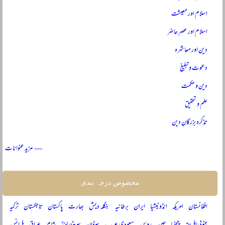
اسلام اور معیشت
اسلام اور عصرِ حاضر
دین اور معاشرہ
دعوت و تبلیغ
دین و حکمت
علم و تحقیق
تذکرہ بزرگانِ دین
— مزید عنوانات
مخصوص درجہ بندی
افغانستان
امریکہ
انڈونیشیا
ایران
برطانیہ
بنگلہ دیش
بھارت
پاکستان
تاجکستان
ترکیہ