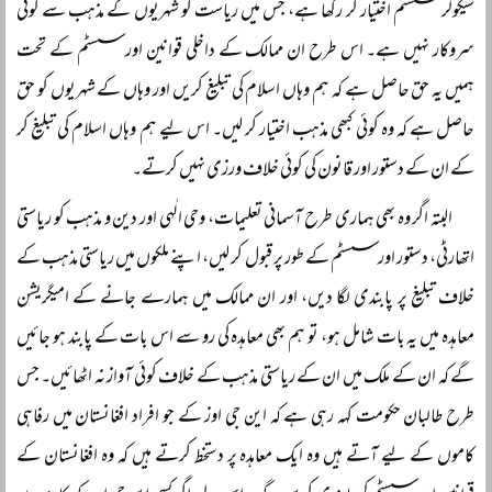
سیکولر سسٹم اختیار کر رکھا ہے، جس میں ریاست کو شہریوں کے مذہب سے کوئی
سروکار نہیں ہے۔ اس طرح ان ممالک کے داخلی قوانین اور سسٹم کے تحت
ہمیں یہ حق حاصل ہے کہ ہم وہاں اسلام کی تبلیغ کریں اور وہاں کے شہریوں کو حق
حاصل ہے کہ وہ کوئی کبھی مذہب اختیار کر لیں۔ اس لیے ہم وہاں اسلام کی تبلیغ کر
کے ان کے دستور اور قانون کی کوئی خلاف ورزی نہیں کرتے۔
البتہ اگر وہ بھی ہماری طرح آسمانی تعلیمات، وحی الٰہی اور دین و مذہب کو ریاستی
اتھارٹی، دستور اور سسٹم کے طور پر قبول کر لیں، اپنے ملکوں میں ریاستی مذہب کے
خلاف تبلیغ پر پابندی لگا دیں، اور ان ممالک میں ہمارے جانے کے امیگریشن
معاہدہ میں یہ بات شامل ہو، تو ہم بھی معاہدہ کی رو سے اس بات کے پابند ہو جائیں
گے کہ ان کے ملک میں ان کے ریاستی مذہب کے خلاف کوئی آواز نہ اٹھائیں۔ جس
طرح طالبان حکومت کہہ رہی ہے کہ این جی اوز کے جو افراد افغانستان میں رفاہی
کاموں کے لیے آتے ہیں وہ ایک معاہدہ پر دستخط کرتے ہیں کہ وہ افغانستان کے