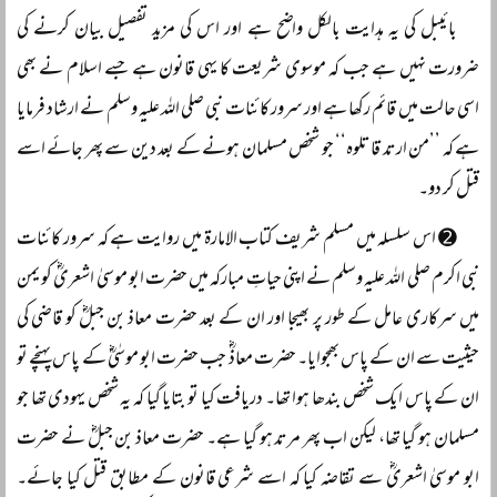
بائیبل کی یہ ہدایت بالکل واضح ہے اور اس کی مزید تفصیل بیان کرنے کی
ضرورت نہیں ہے جب کہ موسوی شریعت کا یہی قانون ہے جسے اسلام نے بھی
اسی حالت میں قائم رکھا ہے اور سرور کائنات نبی صلی اللہ علیہ وسلم نے ارشاد فرمایا
ہے کہ ’’من ارتد قاتلوہ‘‘ جو شخص مسلمان ہونے کے بعد دین سے پھر جائے اسے
قتل کر دو۔
➋ اس سلسلہ میں مسلم شریف كتاب الامارۃ میں روایت ہے کہ سرور کائنات
نبی اکرم صلی اللہ علیہ وسلم نے اپنی حیاتِ مبارکہ میں حضرت ابو موسیٰ اشعریؓ کو یمن
میں سرکاری عامل کے طور پر بھیجا اور ان کے بعد حضرت معاذ بن جبلؓ کو قاضی کی
حیثیت سے ان کے پاس بھجوایا۔ حضرت معاذؓ جب حضرت ابو موسٰیٰؓ کے پاس پہنچے تو
ان کے پاس ایک شخص بندھا ہوا تھا۔ دریافت کیا تو بتایا گیا کہ یہ شخص یہودی تھا جو
مسلمان ہو گیا تھا، لیکن اب پھر مرتد ہو گیا ہے۔ حضرت معاذ بن جبلؓ نے حضرت
ابو موسیٰ اشعریؓ سے تقاضہ کیا کہ اسے شرعی قانون کے مطابق قتل کیا جائے۔