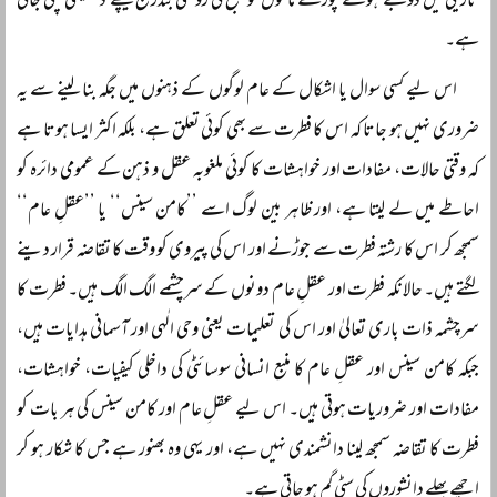
تاریکی میں ڈوبے ہوئے پورے ماحول کو صبح کی روشنی بتدریج پیچھے دھکیلتی چلی جاتی
ہے۔
اس لیے کسی سوال یا اشکال کے عام لوگوں کے ذہنوں میں جگہ بنا لینے سے یہ
ضروری نہیں ہو جاتا کہ اس کا فطرت سے بھی کوئی تعلق ہے، بلکہ اکثر ایسا ہوتا ہے
کہ وقتی حالات، مفادات اور خواہشات کا کوئی ملغوبہ عقل و ذہن کے عمومی دائرہ کو
احاطے میں لے لیتا ہے، اور ظاہر بین لوگ اسے ’’کامن سینس‘‘ یا ’’عقلِ عام‘‘
سمجھ کر اس کا رشتہ فطرت سے جوڑنے اور اس کی پیروی کو وقت کا تقاضہ قرار دینے
لگتے ہیں۔ حالانکہ فطرت اور عقلِ عام دونوں کے سرچشمے الگ الگ ہیں۔ فطرت کا
سرچشمہ ذات باری تعالیٰ اور اس کی تعلیمات یعنی وحی الٰہی اور آسمانی ہدایات ہیں،
جبکہ کامن سینس اور عقلِ عام کا منبع انسانی سوسائٹی کی داخلی کیفیات، خواہشات،
مفادات اور ضروریات ہوتی ہیں۔ اس لیے عقلِ عام اور کامن سینس کی ہر بات کو
فطرت کا تقاضہ سمجھ لینا دانشمندی نہیں ہے، اور یہی وہ بھنور ہے جس کا شکار ہو کر
اچھے بھلے دانشوروں کی سٹی گم ہو جاتی ہے۔