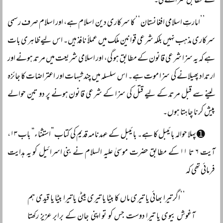
کے مطابق سزا ملے گی۔
’’امارتِ اسلامی افغانستان‘‘ کا سرکاری دین اسلام ہے، اور اسلام صرف رسمی
سرکاری مذہب نہیں بلکہ شرعی قوانین ملک میں عملاً نافذ ہیں۔ اس لیے ظاہری بات
ہے کہ یہ سزا شرعی قانون کے مطابق ہو گی، اور اسلامی شریعت میں مرتد ہونے اور
ارتداد پھیلانے کی سزا موت ہے۔ اس سلسلہ میں چند شبہات اور اعتراضات کا جائزہ
لینے سے قبل مرتد کے لیے قتل کی سزا کے شرعی قانون ہونے پر دو تین حوالے
پیش کرنا چاہتا ہوں۔
➊ پہلا حوالہ بائیبل کا ہے۔ بائیبل کے عہدنامہ قدیم کی کتاب ”استثناء“ باب ۱۳،
آیت ۶ تا ۱۱ کے مطابق حضرت موسیٰ علیہ السلام نے بنی اسرائیل کو یہ ہدایت
فرمائی تھی کہ
’’اگر تیرا بھائی یا تیری ماں کا بیٹا یا تیری بیٹی یا تیرا بیٹا یا قیدی ہم
آغوش بیوی یا تیرا دوست جس کو تو اپنی جان کے برابر عزیز رکھتا