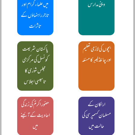
دینی مدارس
میں علماء کرام اور
تاجر راہنماؤں کے
تاثرات
بچوں کی لازمی تعلیم
پاکستان شریعت
اور چائلڈ لیبر کا مسئلہ
کونسل کی مرکزی
مجلس شورٰی کا
تاسیسی اجلاس
اراکان کے
حضور اکرمؐ کی زندگی
مسلمان کسمپرسی کی
احادیث کے آئینے
حالت میں
میں