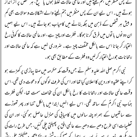
کے پس منظر میں جنم لیتے ہیں اور عالمی حالات غلط ہوں یا صحیح، ہر شخص پر اثر انداز
ہوتے ہیں۔ اس لیے ان کے پس منظر میں جنم لینے والے اشکالات و سوالات بھی کم
و بیش ہر شخص کے ذہن میں جگہ بنانے میں کامیاب ہو جاتے ہیں۔ اس لیے ہمیں
ان دونوں باتوں میں فرق کرنا ہوگا۔ فطرت اور چیز ہے، اور عالمی حالات کا کوئی رخ
اختیار کر جانا اس سے بالکل مختلف چیز ہے۔ ضروری نہیں ہے کہ عالمی حالات اور
رجحانات جو رخ اختیار کر لیں وہ فطرت کے مطابق بھی ہو۔
نبی اکرم صلی اللہ علیہ وسلم نے جس وقت مکہ مکرمہ میں صفا پہاڑی پر کھڑے ہو
کر اپنے عقیدہ اور دین کا اعلان کیا تھا اور اس کی طرف لوگوں کو دعوت دی تھی، اس
وقت عالمی حالات اور رجحانات کا رخ بالکل ان کی مخالف سمت تھا، لیکن فطرت
جناب نبی اکرمؐ کے ساتھ تھی، اس لیے انہیں ابتدا میں بالکل تنہا اور پھر تھوڑے
سے ساتھیوں کے ہمراہ چند سالوں میں کامیابی کی منزل حاصل ہو گئی، اور ان کی
تعلیمات اسی طرح دھیرے دھیرے عالمی افق پر پھیلتی چلی گئیں، جس طرح رات کی