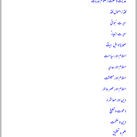
حدیث و سنت / علومِ حدیث
فقہ / اصولِ فقہ
سیرتِ نبویؐ
سیرتِ انبیاءؑ
صحابہؓ و اہلِ بیتؓ
اسلام اور سیاست
اسلام اور عدلیہ
اسلام اور معیشت
اسلام اور عصرِ حاضر
دین اور معاشرہ
دعوت و تبلیغ
دین و حکمت
علم و تحقیق