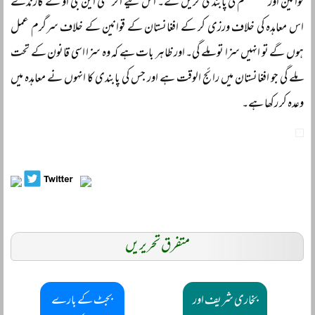
قوانین اور سسٹم کی پابندی کریں گے۔ اس لیے اگر کسی این جی او کے کارندے
اس معاہدہ کی خلاف ورزی کر کے افغانستان کے قوانین کے خلاف سرگرم عمل
ہوں گے تو انہیں سزا تو ملے گی۔ اور ظاہر بات ہے کہ وہ سزا اسی قانون کے تحت
ملے گی جو افغانستان میں رائج الوقت ہے اور جس کی پابندی کا انہوں نے معاہدہ میں
وعدہ کر رکھا ہے۔
متفرق تحریریں
بخاری شریف اور
بجٹ کے بارے