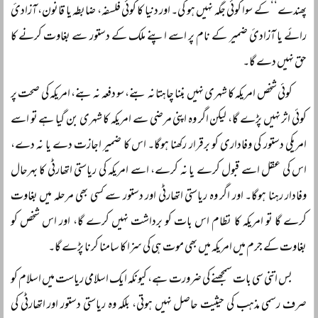
پھندے‘‘ کے سوا کوئی جگہ نہیں ہو گی۔ اور دنیا کا کوئی فلسفہ، ضابطہ یا قانون، آزادئ
رائے یا آزادئ ضمیر کے نام پر اسے اپنے ملک کے دستور سے بغاوت کرنے کا
حق نہیں دے گا۔
کوئی شخص امریکہ کا شہری نہیں بننا چاہتا نہ بنے، سو دفعہ نہ بنے، امریکہ کی صحت پر
کوئی اثر نہیں پڑے گا، لیکن اگر وہ اپنی مرضی سے امریکہ کا شہری بن گیا ہے تو اسے
امریکی دستور کی وفاداری کو برقرار رکھنا ہوگا۔ اس کا ضمیر اجازت دے یا نہ دے،
اس کی عقل اسے قبول کرے یا نہ کرے، اسے امریکہ کی ریاستی اتھارٹی کا بہرحال
وفادار رہنا ہوگا۔ اور اگر وہ ریاستی اتھارٹی اور دستور سے کسی بھی مرحلہ میں بغاوت
کرے گا تو امریکہ کا نظام اس بات کو برداشت نہیں کرے گا، اور اس شخص کو
بغاوت کے جرم میں امریکہ میں بھی موت ہی کی سزا کا سامنا کرنا پڑے گا۔
بس اتنی سی بات سمجھنے کی ضرورت ہے، کیونکہ ایک اسلامی ریاست میں اسلام کو
صرف رسمی مذہب کی حیثیت حاصل نہیں ہوتی، بلکہ وہ ریاستی دستور اور اتھارٹی کی