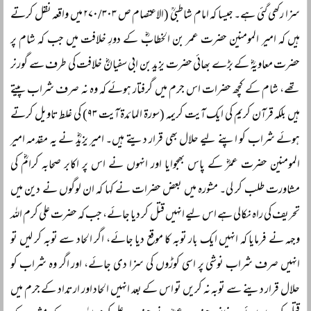
سزا رکھی گئی ہے۔ جیسا کہ امام شاطبیؒ (الاعتصام ص ۲۷۰/۳۰۳ میں واقعہ نقل کرتے
ہیں کہ امیر المومنین حضرت عمر بن الخطابؓ کے دورِ خلافت میں جب کہ شام پر
حضرت معاویہؓ کے بڑے بھائی حضرت یزید بن ابی سفیانؓ خلافت کی طرف سے گورنر
تھے، شام کے کچھ حضرات اس جرم میں گرفتار ہوئے کہ وہ نہ صرف شراب پیتے
ہیں بلکہ قرآن کریم کی ایک آیت کریمہ (سورۃ المائدۃ آیت ۹۳) کی غلط تاویل کرتے
ہوئے شراب کو اپنے لیے حلال بھی قرار دیتے ہیں۔ امیر یزیدؓ نے یہ مقدمہ امیر
المومنین حضرت عمرؓ کے پاس بھجوایا اور انہوں نے اس پر اکابر صحابہ کرامؓ کی
مشاورت طلب کر لی۔ مشورہ میں بعض حضرات نے کہا کہ ان لوگوں نے دین میں
تحریف کی راہ نکالی ہے اس لیے انہیں قتل کر دیا جائے، جب کہ حضرت علی کرم اللہ
وجہہ نے فرمایا کہ انہیں ایک بار توبہ کا موقع دیا جائے، اگر الحاد سے توبہ کر لیں تو
انہیں صرف شراب نوشی پر اسی کوڑوں کی سزا دی جائے، اور اگر وہ شراب کو
حلال قرار دینے سے توبہ نہ کریں تو اس کے بعد انہیں الحاد اور ارتداد کے جرم میں