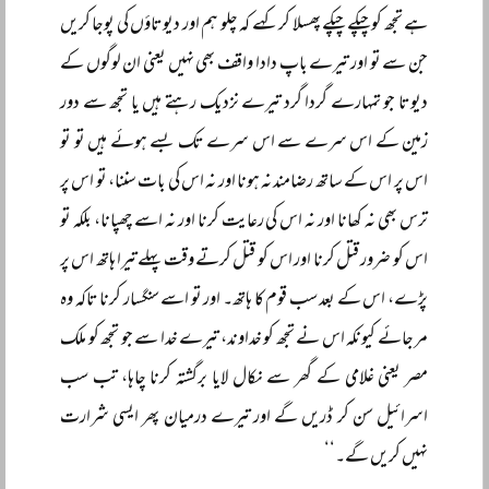
ہے تجھ کو چپکے چپکے پھسلا کر کہے کہ چلو ہم اور دیوتاؤں کی پوجا کریں
جن سے تو اور تیرے باپ دادا واقف بھی نہیں یعنی ان لوگوں کے
دیوتا جو تمہارے گردا گرد تیرے نزدیک رہتے ہیں یا تجھ سے دور
زمین کے اس سرے سے اس سرے تک بسے ہوئے ہیں تو تو
اس پر اس کے ساتھ رضامند نہ ہونا اور نہ اس کی بات سننا، تو اس پر
ترس بھی نہ کھانا اور نہ اس کی رعایت کرنا اور نہ اسے چھپانا، بلکہ تو
اس کو ضرور قتل کرنا اور اس کو قتل کرتے وقت پہلے تیرا ہاتھ اس پر
پڑے، اس کے بعد سب قوم کا ہاتھ۔ اور تو اسے سنگسار کرنا تاکہ وہ
مر جائے کیونکہ اس نے تجھ کو خداوند، تیرے خدا سے جو تجھ کو ملک
مصر یعنی غلامی کے گھر سے نکال لایا برگشتہ کرنا چاہا، تب سب
اسرائیل سن کر ڈریں گے اور تیرے درمیان پھر ایسی شرارت
نہیں کریں گے۔‘‘