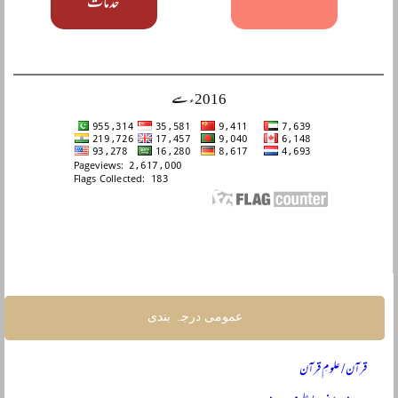
’’خدمات‘‘
2016ء سے
عمومی درجہ بندی
قرآن / علومِ قرآن