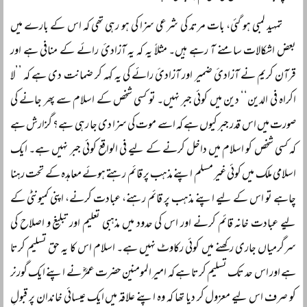
تمہید لمبی ہو گئی، بات مرتد کی شرعی سزا کی ہو رہی تھی کہ اس کے بارے میں
بعض اشکالات سامنے آ رہے ہیں۔ مثلاً یہ کہ یہ آزادئ رائے کے منافی ہے اور
قرآن کریم نے آزادئ ضمیر اور آزادئ رائے کی یہ کہہ کر ضمانت دی ہے کہ ’’لا
اکراہ فی الدین‘‘ دین میں کوئی جبر نہیں۔ تو کسی شخص کے اسلام سے پھر جانے کی
صورت میں اس قدر جبر کیوں ہے کہ اسے موت کی سزا دی جا رہی ہے؟ گزارش ہے
کہ کسی شخص کو اسلام میں داخل کرنے کے لیے فی الواقع کوئی جبر نہیں ہے۔ ایک
اسلامی ملک میں کوئی غیر مسلم اپنے مذہب پر قائم رہتے ہوئے معاہدہ کے تحت رہنا
چاہے تو اس کے لیے اپنے مذہب پر قائم رہنے، عبادت کرنے، اپنی کمیونٹی کے
لیے عبادت خانہ قائم کرنے اور اس کی حدود میں مذہبی تعلیم اور تبلیغ و اصلاح کی
سرگرمیاں جاری رکھنے میں کوئی رکاوٹ نہیں ہے۔ اسلام اس کا یہ حق تسلیم کرتا
ہے اور اس حد تک تسلیم کرتا ہے کہ امیر المومنین حضرت عمرؓ نے اپنے ایک گورنر
کو صرف اس لیے معزول کر دیا تھا کہ وہ اپنے علاقہ میں ایک عیسائی خاندان پر قبولِ