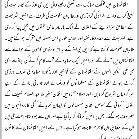
افغانستان میں مختلف ممالک سے تعلق رکھنے والی این جی اوز کے عیسائیت کی
تبلیغ کرنے والے افراد کی گرفتاری اور طالبان حکومت کی طرف سے انہیں شریعت
کے مطابق سزا دینے کے اعلان نے ایک بار پھر عالمی حلقوں میں ہلچل پیدا کر دی
ہے، اور بہت سے سفارتکار خفیہ اور اعلانیہ طور پر اس سلسلہ میں متحرک ہو گئے ہیں۔
طالبان حکومت کا کہنا ہے کہ این جی اوز کے یہ افراد رفاہی کاموں کے حوالے سے
افغانستان میں آئے تھے اور انہیں ایک معاہدہ کے تحت کام کرنے کی اجازت دی
گئی تھی، لیکن انہوں نے افغانستان کے قوانین اور مذکورہ معاہدہ کی خلاف ورزی
کرتے ہوئے افغانستان کے مسلمانوں کو ورغلانے اور عیسائی بنانے کے لیے
سرگرمیاں شروع کر دیں، اور اسلام آباد میں افغان سفیر ملا عبد السلام ضعیف کے
بقول ’’روٹی کے عوض افغان مسلمانوں کا ایمان خریدنے‘‘ کی کارروائیوں میں
مصروف ہو گئے۔ جس پر انہیں گرفتار کر لیا گیا ہے اور ان سے جو دستاویزات ملی ہیں
ان کے مطابق ان کا جرم ثابت ہو گیا ہے۔ اس لیے انہیں افغانستان کے قانون