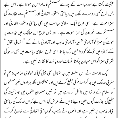
حیثیت رکھتا ہے اور ریاست کے پورے سسٹم کا مدار اس پر ہوتا ہے۔ اس لیے
جس طرح کسی دوسرے ملک میں ریاستی دستور، اتھارٹی اور سسٹم سے بغاوت کی
سزا موت ہے، اسی طرح ایک اسلامی ریاست میں بھی ریاستی دستور، اتھارٹی اور
سسٹم سے انحراف کی سزا موت ہے۔ اور جس طرح ان ممالک میں بغاوت پر
موت کی سزا کو آزادئ ضمیر، آزادئ مذہب اور آزادئ رائے کے ’’انسانی حقوق‘‘
کے ترازو میں تولنے کو روا نہیں رکھا جاتا، اسی طرح اسلامی ریاست میں بھی مرتد کی
شرعی سزا کو اس معیار پر پرکھنا انصاف اور دیانت کا تقاضہ نہیں ہے۔
ایک دوست نے اس سلسلہ میں یہ اشکال بھی پیش کیا کہ مولوی صاحب! ہم تو
مغربی ممالک میں جا کر اسلام کی تبلیغ کرتے ہیں اور سینکڑوں بلکہ ہزاروں غیر مسلموں
کو اسلام کے دائرہ میں داخل کر رہے ہیں تو انہیں مسلمان ملکوں میں عیسائیت کی
تبلیغ کی اجازت کیوں نہیں دیتے؟ میں نے عرض کیا، اس لیے کہ ان ممالک کی ریاستی
بنیاد مذہب پر نہیں ہے اور انہوں نے مذہب کو ریاستی اتھارٹی سے خارج کر کے