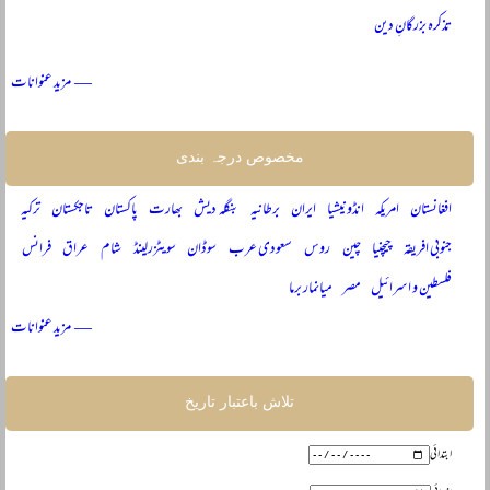
تذکرہ بزرگانِ دین
— مزید عنوانات
مخصوص درجہ بندی
افغانستان
امریکہ
انڈونیشیا
ایران
برطانیہ
بنگلہ دیش
بھارت
پاکستان
تاجکستان
ترکیہ
جنوبی افریقہ
چیچنیا
چین
روس
سعودی عرب
سوڈان
سویٹزرلینڈ
شام
عراق
فرانس
فلسطین و اسرائیل
مصر
میانمار برما
— مزید عنوانات
تلاش باعتبار تاریخ
ابتدائی