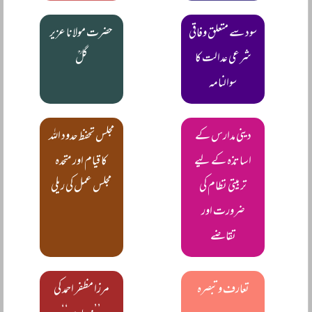
سود سے متعلق وفاقی
حضرت مولانا عزیر
شرعی عدالت کا
گلؒ
سوالنامہ
دینی مدارس کے
مجلس تحفظ حدود اللہ
اساتذہ کے لیے
کا قیام اور متحدہ
تربیتی نظام کی
مجلس عمل کی ریلی
ضرورت اور
تقاضے
تعارف و تبصرہ
مرزا مظفر احمد کی