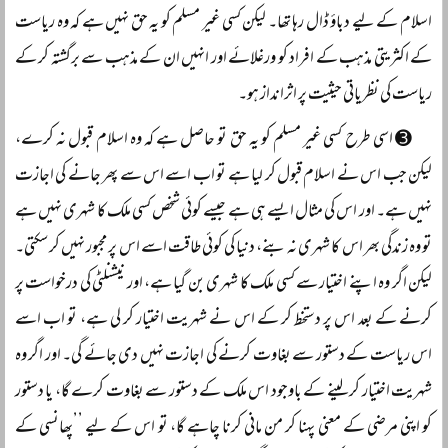
اسلام کے لیے دباؤ ڈال رہا تھا۔ لیکن کسی غیر مسلم کو یہ حق نہیں ہے کہ وہ ریاست
کے اکثریتی مذہب کے افراد کو ورغلائے اور انہیں ان کے مذہب سے برگشتہ کر کے
ریاست کی نظریاتی حیثیت پر اثرانداز ہو۔
➌ اسی طرح کسی غیر مسلم کو یہ حق تو حاصل ہے کہ وہ اسلام قبول نہ کرے،
لیکن جب اس نے اسلام قبول کر لیا ہے تو اب اسے اس سے پھر جانے کی اجازت
نہیں ہے۔ اور اس کی مثال ایسے ہی ہے جیسے کوئی شخص کسی ملک کا شہری نہیں ہے
تو وہ زندگی بھر اس کا شہری نہ بنے، دنیا کی کوئی طاقت اسے اس پر مجبور نہیں کر سکتی۔
لیکن اگر وہ اپنے اختیار سے کسی ملک کا شہری بن گیا ہے، اور نیشنلٹی کی درخواست پر
کرنے کے بعد اس پر دستخط کر کے اس نے شہریت اختیار کر لی ہے، تو اب اسے
اس ریاست کے دستور سے بغاوت کرنے کی اجازت نہیں دی جائے گی۔ اور اگر وہ
شہریت اختیار کر لینے کے باوجود اس ملک کے دستور سے بغاوت کرے گا، یا دستور
کو اپنی مرضی کے معنی پہنا کر من مانی کرنا چاہے گا، تو اس کے لیے ’’پھانسی کے