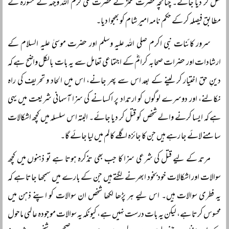
قتل کر دیا جائے۔ چنانچہ حضرت عمرؓ نے حضرت علی کرم اللہ وجہہ کے مشورہ کے
مطابق فیصلہ کر کے حکم نامہ امیر شام کو بھجوا دیا۔
سرور کائنات نبی اکرم صلی اللہ علیہ وسلم اور حضرت موسیٰ علیہ السلام کے
ارشادات اور حضرات صحابہ کرامؓ کے اجتماعی تعامل سے یہ بات بالکل واضح ہے کہ
دینِ حق اختیار کر لینے کے بعد اس سے پھر جانے، اس میں الحاد و تحریف کی راہ
نکالنے، اور دوسرے لوگوں کو ارتداد پر اکسانے کی سزا آسمانی شریعت میں یہی
ہے کہ ایسا کرنے والے شخص کو قتل کر دیا جائے۔ البتہ اس سلسلہ میں کچھ اشکالات
سامنے لائے جا رہے ہیں جن کا جائزہ اگلے کالم میں لیا جائے گا۔
مرتد کے لیے قتل کی شرعی سزا کا جب بھی تذکرہ ہوتا ہے تو ذہنوں میں کچھ
سوالات اور اشکالات خودبخود ابھرنے لگتے ہیں جن کے بارے میں سمجھا جاتا ہے کہ
یہ فطری سوالات ہیں۔ اس لیے ہر پڑھا لکھا شخص ان سوالات کو اپنے ذہن میں
محسوس کرتا ہے، لیکن یہ بات درست نہیں ہے، کیونکہ یہ سوالات موجودہ عالمی ماحول