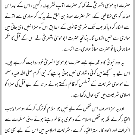
حضرت ابو موسیٰ اشعریؓ نے کہا کہ حضرت! آپ تشریف رکھیں، اس کے بعد اس
معاملہ کو بھی نمٹا لیں گے، مگر حضرت معاذ بن جبلؓ نے یہ کہہ کر سواری سے اترنے
سے انکار کر دیا کہ جب تک شرعی قانون کے مطابق اس کو سزا نہیں دی جاتی میں
سواری سے نہیں اتروں گا۔ چنانچہ حضرت ابو موسیٰ اشعریؓ نے اس کے قتل کا حکم
صادر فرمایا تو حضرت معاذؓ سواری سے اترے۔
یہ دورِ نبویؐ کا واقعہ ہے جسے حضرت ابو موسیٰ اشعریؓ خود روایت کر رہے ہیں۔
اس لیے یہ سمجھنے میں کوئی دشواری نہیں ہونی چاہیے کہ نبی اکرم صلی اللہ علیہ وسلم
نے موسوی شریعت کے تسلسل کو قائم رکھتے ہوئے مرتد کے لیے قتل کی سزا کو
اسلامی شریعت میں بھی بحال رکھا ہے۔
اور یہ سزا صرف اس شخص کے لیے نہیں جو اسلام کو ترک کر کے دوسرا مذہب
اختیار کر لے بلکہ جو شخص اسلام کے دعویٰ پر قائم رہتے ہوئے دینی مسلّمات سے
انحراف اور الحاد کا راستہ اختیار کرے، شریعتِ اسلامیہ میں اس کے لیے بھی یہی