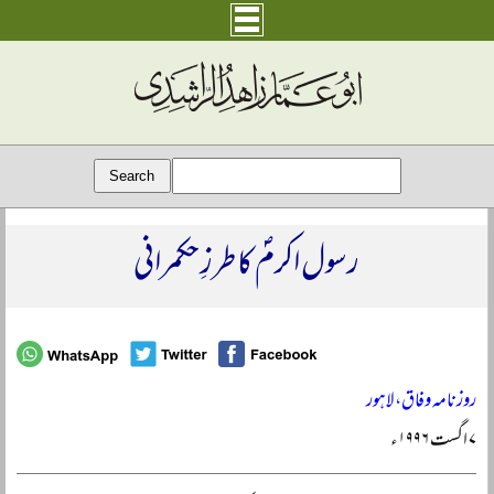
رسول اکرمؐ کا طرزِ حکمرانی
روزنامہ وفاق، لاہور
۷ اگست ۱۹۹۶ء