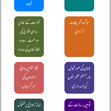
فیصلہ
تذکرہ تحریکات
خوست کے محاذ پر
آزادی
روسی افواج کی
مزاحمت ۔ دورۂ
افغانستان کی روداد
لبنان کی صورتحال
گلاسگو میں دینی
اور مسلم حکمرانوں
اداروں کی
کی ذمہ داری
سرگرمیاں
توہینِ رسالت کے
نماز تراویح پر شکوک