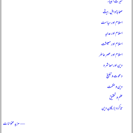
سیرتِ انبیاءؑ
صحابہؓ و اہلِ بیتؓ
اسلام اور سیاست
اسلام اور عدلیہ
اسلام اور معیشت
اسلام اور عصرِ حاضر
دین اور معاشرہ
دعوت و تبلیغ
دین و حکمت
علم و تحقیق
تذکرہ بزرگانِ دین
— مزید عنوانات