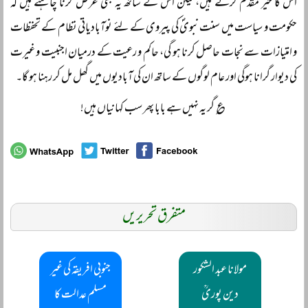
اس کا خیر مقدم کرتے ہیں، لیکن اس کے ساتھ یہ بھی عرض کرنا چاہتے ہیں کہ
حکومت و سیاست میں سنت نبویؐ کی پیروی کے لئے نوآبادیاتی نظام کے تحفظات
و امتیازات سے نجات حاصل کرنا ہو گی، حاکم و رعیت کے درمیان اجنبیت و غیرت
کی دیوار گرانا ہوگی اور عام لوگوں کے ساتھ ان کی آبادیوں میں گھل مل کر رہنا ہو گا۔
؏ گر یہ نہیں ہے بابا پھر سب کہانیاں ہیں!
متفرق تحریریں
مولانا عبد الشکور
جنوبی افریقہ کی غیر
دین پوریؒ
مسلم عدالت کا