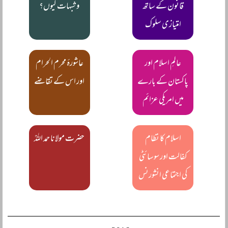
قانون کے ساتھ
و شبہات کیوں؟
امتیازی سلوک
عالمِ اسلام اور
عاشورۂ محرم الحرام
پاکستان کے بارے
اور اس کے تقاضے
میں امریکی عزائم
اسلام کا نظام
حضرت مولانا حمد اللہؒ
کفالت اور سوسائٹی
کی اجتماعی انشورنس