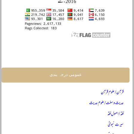
2016ء سے
عمومی درجہ بندی
قرآن / علومِ قرآن
حدیث و سنت / علومِ حدیث
فقہ / اصولِ فقہ
سیرتِ نبویؐ