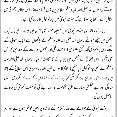
پہل کر سکیں، لیکن ایسا کبھی نہیں ہوا۔ ہم ابھی سلام کا لفظ کہنے کی تیاری کر رہے
ہوتے کہ رسول اللہ صلی اللہ علیہ وسلم سلام میں پہل فرما دیتے۔ اس بظاہر چھوٹی سی
مثال سے سمجھا جا سکتا ہے کہ سنتِ نبویؐ میں پروٹوکول کا درجہ کیا ہے۔
اس کے ساتھ ہی سنت نبویؐ کا یہ حسین منظر بھی ذہن میں تازہ کر لیں کہ ایک
مجلس میں بیٹھے ہوئے رسول اللہ صلی اللہ علیہ وسلم کے ہاتھوں سے ایک صحابی کے
ننگے بدن پر چھڑی لگ گئی، چھڑی ذرا سخت لگی اور بعض روایات کے مطابق خراش
بھی آگئی۔ اس صحابیؓ نے مجلس میں ہی بدلے کا تقاضہ کر دیا۔ رسول اللہ صلی اللہ علیہ
وسلم نے کسی پروٹوکول، پرسٹیج یا تحفظ کا سوال نہیں اٹھایا۔ چھڑی اس صحابیؓ کے ہاتھ
میں دے دی اور کپڑا ہٹا کر ننگی کمر بدلے کے لئے اس کے سامنے کر دی۔ یہی
سادگی اور بے تکلفی ہمارے طرزِ حکومت کا حصہ بنے گی تو سنت نبویؐ کی برکات
حاصل ہوں گی۔
سنت نبویؐ کے حوالے سے صدر محترم کے ارشاد پر ہمیں خوشی ہوئی ہے اور ہم