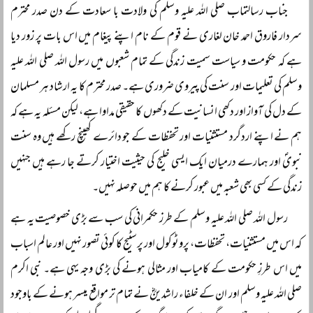
جناب رسالتماب صلی اللہ علیہ وسلم کی ولادت با سعادت کے دن صدر محترم
سردار فاروق احمد خان لغاری نے قوم کے نام اپنے پیغام میں اس بات پر زور دیا
ہے کہ حکومت و سیاست سمیت زندگی کے تمام شعبوں میں رسول اللہ صلی اللہ علیہ
وسلم کی تعلیمات اور سنت کی پیروی ضروری ہے۔ صدر محترم کا یہ ارشاد ہر مسلمان
کے دل کی آواز اور دکھی انسانیت کے دکھوں کا حقیقی مداوا ہے، لیکن مسئلہ یہ ہے کہ
ہم نے اپنے اردگرد مستثنیات اور تحفظات کے جو دائرے کھینچ رکھے ہیں وہ سنت
نبویؐ اور ہمارے درمیان ایک ایسی خلیج کی حیثیت اختیار کرتے جا رہے ہیں جنہیں
زندگی کے کسی بھی شعبہ میں عبور کرنے کا ہم میں حوصلہ نہیں۔
رسول اللہ صلی اللہ علیہ وسلم کے طرز حکمرانی کی سب سے بڑی خصوصیت یہ ہے
کہ اس میں مستثنیات، تحفظات، پروٹوکول اور پرسٹیج کا کوئی تصور نہیں اور عالم اسباب
میں اس طرزِ حکومت کے کامیاب اور مثالی ہونے کی بڑی وجہ یہی ہے۔ نبی اکرم
صلی اللہ علیہ وسلم اور ان کے خلفاء راشدینؓ نے تمام تر مواقع میسر ہونے کے باوجود