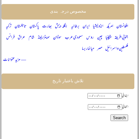
مخصوص درجہ بندی
افغانستان
امریکہ
انڈونیشیا
ایران
برطانیہ
بنگلہ دیش
بھارت
پاکستان
تاجکستان
ترکیہ
جنوبی افریقہ
چیچنیا
چین
روس
سعودی عرب
سوڈان
سویٹزرلینڈ
شام
عراق
فرانس
فلسطین و اسرائیل
مصر
میانمار برما
— مزید عنوانات
تلاش باعتبار تاریخ
ابتدائی
انتہائی