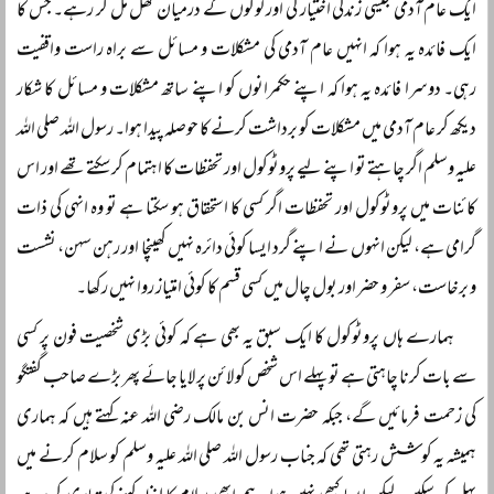
ایک عام آدمی جیسی زندگی اختیار کی اور لوگوں کے درمیان گھل مل کر رہے۔ جس کا
ایک فائدہ یہ ہوا کہ انہیں عام آدمی کی مشکلات و مسائل سے براہ راست واقفیت
رہی۔ دوسرا فائدہ یہ ہوا کہ اپنے حکمرانوں کو اپنے ساتھ مشکلات و مسائل کا شکار
دیکھ کر عام آدمی میں مشکلات کو برداشت کرنے کا حوصلہ پیدا ہوا۔ رسول اللہ صلی اللہ
علیہ وسلم اگر چاہتے تو اپنے لیے پروٹوکول اور تحفظات کا اہتمام کر سکتے تھے اور اس
کائنات میں پروٹوکول اور تحفظات اگر کسی کا استحقاق ہو سکتا ہے تو وہ انہی کی ذات
گرامی ہے، لیکن انہوں نے اپنے گرد ایسا کوئی دائرہ نہیں کھینچا اور رہن سہن، نشست
و برخاست، سفر و حضر اور بول چال میں کسی قسم کا کوئی امتیاز روا نہیں رکھا۔
ہمارے ہاں پروٹوکول کا ایک سبق یہ بھی ہے کہ کوئی بڑی شخصیت فون پر کسی
سے بات کرنا چاہتی ہے تو پہلے اس شخص کو لائن پر لایا جائے پھر بڑے صاحب گفتگو
کی زحمت فرمائیں گے، جبکہ حضرت انس بن مالک رضی اللہ عنہ کہتے ہیں کہ ہماری
ہمیشہ یہ کوشش رہتی تھی کہ جناب رسول اللہ صلی اللہ علیہ وسلم کو سلام کرنے میں