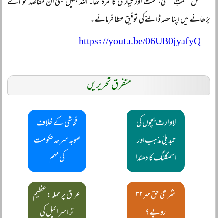
مسلسل حکمتِ عملی، محنت اور تیاری کا ثمرہ تھا۔ اللہ ہمیں بھی ان مقاصد کو آگے
بڑھانے میں اپنا حصہ ڈالنے کی توفیق عطا فرمائے۔
https://youtu.be/06UB0jyafyQ
متفرق تحریریں
لاوارث بچوں کی
فحاشی کے خلاف
تبدیلئ مذہب اور
صوبہ سرحد حکومت
اسمگلنگ کا دھندا
کی مہم
شرعی حق مہر ۳۲
عراق پر حملہ: عظیم
روپے؟
تر اسرائیل کی