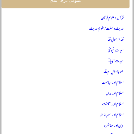
عمومی درجہ بندی
قرآن / علومِ قرآن
حدیث و سنت / علومِ حدیث
فقہ / اصولِ فقہ
سیرتِ نبویؐ
سیرتِ انبیاءؑ
صحابہؓ و اہلِ بیتؓ
اسلام اور سیاست
اسلام اور عدلیہ
اسلام اور معیشت
اسلام اور عصرِ حاضر
دین اور معاشرہ