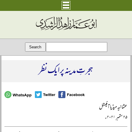
ہجرتِ مدینہ پر ایک نظر
عثمانیہ میڈیا آفیشل
۲۵ ستمبر ۲۰۲۱ء