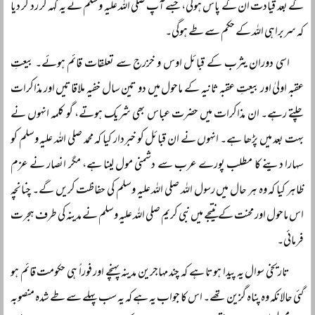
کے بعد قیادت ان کے پاس ہوگی، جسے آپ صلی اللہ علیہ وسلم نے یہ کہہ کر رد کر دیا
کہ سربراہی اللہ کے حکم سے طے ہوگی۔
اسی دوران یثرب کے قبائل اوس و خزرج سے تعلقات قائم ہوئے۔ بیعتِ
عقبہ اولیٰ اور بیعتِ عقبہ ثانیہ کے ماحول میں دو تین سال خفیہ ملاقاتیں اور مذاکرات
چلتے رہے۔ ان مذاکرات میں حضرت عباس بھی شریک ہوتے، گو کلمہ انہوں نے
بہت بعد میں پڑھا ہے۔ انہوں نے ان قبائل کو خبردار کیا کہ محمد صلی اللہ علیہ وسلم کو
سہارا دینے کا مطلب پورے عرب سے دشمنی مول لینا ہے، مگر انصار نے عزم
ظاہر کیا کہ وہ ہر حال میں رسول اللہ صلی اللہ علیہ وسلم کی حفاظت کریں گے۔ چنانچہ
اس ماحول اور محنت کے نتیجے میں نبی کریم صلی اللہ علیہ وسلم نے مدینہ کی طرف ہجرت
فرمائی۔
تاریخی سوال یہ پیدا ہوتا ہے کہ چند مہاجرین مدینہ پہنچے اور فوراً ہی حکومت قائم ہو
گئی حالانکہ وہ پناہ گزین تھے۔ اس کا جواب یہ ہے کہ یہ سب پہلے سے طے شدہ منصوبہ