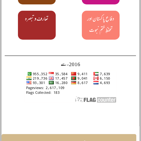
دفاعِ پاکستان اور
تعارف و تبصرہ
تحفظِ ختمِ نبوت
2016ء سے