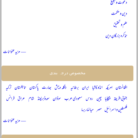
دعوت و تبلیغ
دین و حکمت
علم و تحقیق
تذکرہ بزرگانِ دین
— مزید عنوانات
مخصوص درجہ بندی
افغانستان
امریکہ
انڈونیشیا
ایران
برطانیہ
بنگلہ دیش
بھارت
پاکستان
تاجکستان
ترکیہ
جنوبی افریقہ
چیچنیا
چین
روس
سعودی عرب
سوڈان
سویٹزرلینڈ
شام
عراق
فرانس
فلسطین و اسرائیل
مصر
میانمار برما
— مزید عنوانات