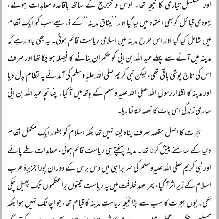
اور مسلسل تیاری کا نتیجہ تھا۔ اوس و خزرج کے ساتھ باقاعدہ معاہدات ہوئے،
یہودی قبائل کو بھی اعتماد میں لیا گیا اور ’’میثاقِ مدینہ‘‘ کے ذریعے سب کو ایک نظام
میں شامل کیا گیا اور اس طرح مدینہ میں اسلامی ریاست قائم ہوئی۔ یہ بھی یاد رہے کہ
مدینہ میں آنے سے پہلے عبد اللہ بن ابی کو حکمران بنانے کا فیصلہ ہو چکا تھا اور صرف
اس کی تاج پوشی باقی تھی، لیکن نبی کریم صلی اللہ علیہ وسلم کی آمد نے یہ نظام بدل دیا
اور مدینہ کا اقتدار رسول اللہ صلی اللہ علیہ وسلم کے ہاتھ میں آ گیا۔ چنانچہ عبد اللہ بن ابی
ساری زندگی اسی بات کا غصہ نکالتا رہا۔
ہجرت کا اصل مقصد صرف پناہ لینا نہیں تھا بلکہ اسلام کو بطور ایک مکمل نظام
دنیا کے سامنے پیش کرنا تھا۔ مدینہ پہنچتے ہی ریاست قائم ہوئی، معاہدات طے پائے
اور نبی کریم صلی اللہ علیہ وسلم کی سربراہی میں دس برس کے دوران پورا جزیرۂ عرب
اسلام کے زیر اثر آ گیا، پھر عہدِ خلافت میں یہ ریاست تینوں براعظموں تک پھیل چکی
تھی۔ یوں ہجرت کا سب سے بڑا نتیجہ ریاستِ مدینہ کا قیام تھا، جو اچانک نہیں ہوا بلکہ