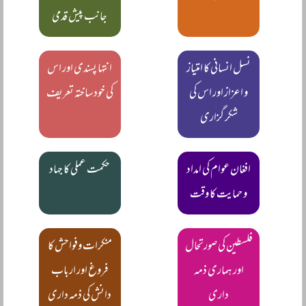
جانب پیش قدمی
نسل انسانی کا امتیاز
انتہا پسندی اور اس
و اعزاز اور اس کی
کی خودساختہ تعریف
شکر گزاری
افغان عوام کی امداد
حکمت عملی کا جہاد
و حمایت کا وقت
فلسطین کی صورتحال
منکرات وفواحش کا
اور ہماری ذمہ
فروغ اور ارباب
داری
دانش کی ذمہ داری