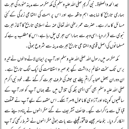
بعد الحمد والصلوٰۃ۔ نبی کریم صلی اللہ علیہ وسلم کی مکہ مکرمہ سے مدینہ منورہ کی ہجرت
ہماری تاریخ کا نہایت اہم واقعہ ہے اور اس پر امت کی اجتماعی زندگی کے کئی
مسائل کا مدار ہے۔ حضرت عمر رضی اللہ تعالیٰ عنہ نے اسلامی تاریخ کا آغاز ہجرتِ
نبوی سے قرار دیا، اسی وجہ سے ہمارا سن ہجری چل رہا ہے، اس کا مطلب یہ ہے کہ
مسلمانوں کی اصل قومی و اجتماعی تاریخ ہجرتِ مدینہ سے شروع ہوئی۔
مکہ مکرمہ میں رسول اللہ صلی اللہ علیہ وسلم اور آپ پر ایمان لانے والوں نے تیرہ
برس تک سخت مظالم برداشت کیے جو صبر و استقامت کی ایک الگ تاریخ ہے۔
ان دوران بعض صحابہ کرامؓ پہلے ہی حبشہ کی طرف ہجرت کر گئے تھے۔ خود نبی اکرم
صلی اللہ علیہ وسلم بھی کسی ایسی جگہ کی تلاش میں تھے جہاں آپ کو اور آپ کے
ساتھیوں کو پناہ اور آزادی کا ماحول میسر آ سکے۔ اس مقصد کے لیے آپ نے مختلف
قبائل سے مذاکرات کیے۔ طائف تشریف لے گئے مگر انہوں نے پناہ دینے سے
انکار کر دیا۔ بنو عامر جیسے طاقتور قبیلے سے بات ہوئی مگر انہوں نے شرط رکھی کہ آپ