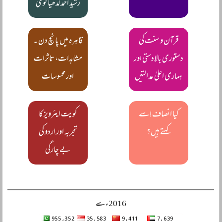
رشید احمد لدھیانویؒ
قرآن و سنت کی
قاہرہ میں پانچ دن ۔
دستوری بالادستی اور
مشاہدات، تاثرات
ہماری اعلیٰ عدالتیں
اور محسوسات
کیا انصاف اِسے
کویت ایئرویز کا
کہتے ہیں؟
تجربہ اور اردو کی
بے چارگی
2016ء سے