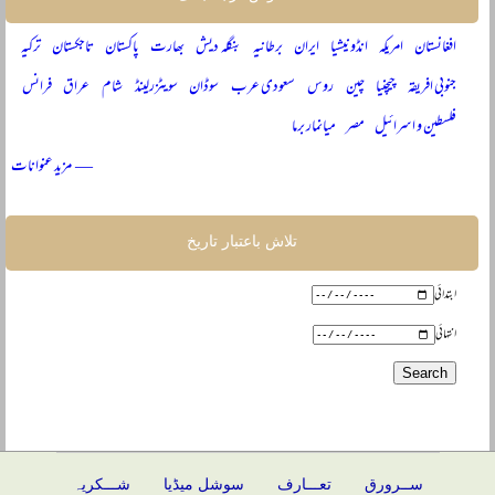
افغانستان
امریکہ
انڈونیشیا
ایران
برطانیہ
بنگلہ دیش
بھارت
پاکستان
تاجکستان
ترکیہ
جنوبی افریقہ
چیچنیا
چین
روس
سعودی عرب
سوڈان
سویٹزرلینڈ
شام
عراق
فرانس
فلسطین و اسرائیل
مصر
میانمار برما
— مزید عنوانات
تلاش باعتبار تاریخ
ابتدائی
انتہائی
ســرورق
تعـــارف
سوشل میڈیا
شـــکریہ