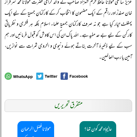
عزیز ساتھی مولانا حافظ خرم شہزاد صاحب نے والد گرامی حضرت مولانا محمد سرفراز
خان صفدرؒ اور راقم کے ایک مضمون کا انتخاب کر کے کارکنانِ جمعیۃ کے لیے ایک
پمفلٹ تیار کیا ہے جو نہ صرف کارکنانِ جمعیۃ علماء اسلام بلکہ ہر فکری و نظریاتی
کارکن کے لیے بے حد مفید ہے۔ اللہ پاک ان کی اس کاوش کو قبول فرمائیں اور ہم
سب کے لیے ذخیرۂ آخرت بناتے ہوئے دنیوی و اخروی ثمرات سے نوازیں،
آمین یا رب العالمین۔
متفرق تحریریں
عالیجاہ محمد کون تھا؟
مولانا فضل الرحمان