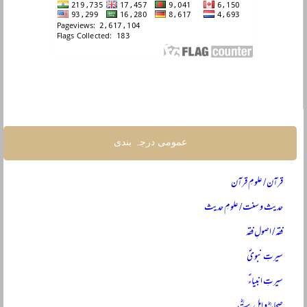
عمومی درجہ بندی
قرآن / علومِ قرآن
حدیث و سنت / علومِ حدیث
فقہ / اصولِ فقہ
سیرتِ نبویؐ
سیرتِ انبیاءؑ
صحابہؓ و اہلِ بیتؓ