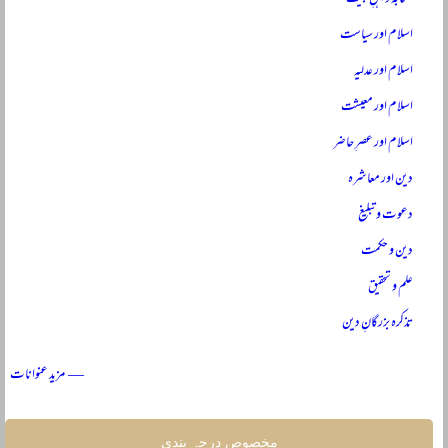
اسلام اور سیاست
اسلام اور عدلیہ
اسلام اور معیشت
اسلام اور عصرِ حاضر
دین اور معاشرہ
دعوت و تبلیغ
دین و حکمت
علم و تحقیق
تذکرہ بزرگانِ دین
— مزید عنوانات
مخصوص درجہ بندی