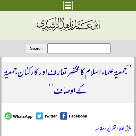
’’جمعیۃ علماء اسلام کا مختصر تعارف اور کارکنانِ جمعیۃ
کے اوصاف‘‘
پیش لفظ / تقریظ / مقدمہ