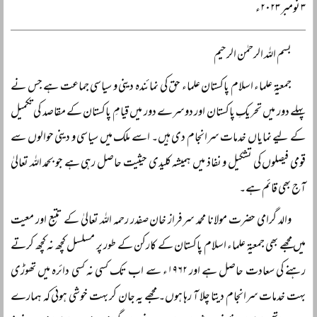
۳ نومبر ۲۰۲۳ء
بسم اللہ الرحمٰن الرحیم
جمعیۃ علماء اسلام پاکستان علماء حق کی نمائندہ دینی و سیاسی جماعت ہے جس نے
پہلے دور میں تحریکِ پاکستان اور دوسرے دور میں قیامِ پاکستان کے مقاصد کی تکمیل
کے لیے نمایاں خدمات سرانجام دی ہیں۔ اسے ملک میں سیاسی و دینی حوالوں سے
قومی فیصلوں کی تشکیل و نفاذ میں ہمیشہ کلیدی حیثیت حاصل رہی ہے جو بحمد اللہ تعالیٰ
آج بھی قائم ہے۔
والد گرامی حضرت مولانا محمد سرفراز خان صفدر رحمہ اللہ تعالیٰ کے تتبع اور معیت
میں مجھے بھی جمعیۃ علماء اسلام پاکستان کے کارکن کے طور پر مسلسل کچھ نہ کچھ کرتے
رہنے کی سعادت حاصل ہے اور ۱۹۶۲ء سے اب تک کسی نہ کسی دائرہ میں تھوڑی
بہت خدمات سرانجام دیتا چلا آ رہا ہوں۔ مجھے یہ جان کر بہت خوشی ہوئی کہ ہمارے