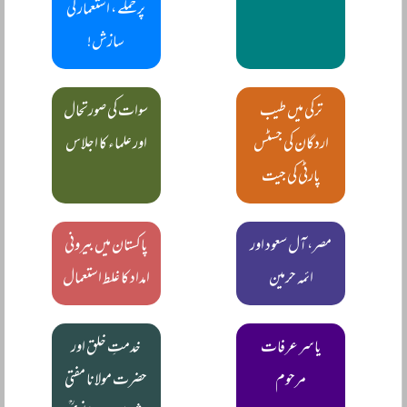
پر حملے ، استعمار کی
سازش!
ترکی میں طیب
سوات کی صورتحال
اردگان کی جسٹس
اور علماء کا اجلاس
پارٹی کی جیت
مصر، آل سعود اور
پاکستان میں بیرونی
ائمہ حرمین
امداد کا غلط استعمال
یاسر عرفات
خدمتِ خلق اور
مرحوم
حضرت مولانا مفتی