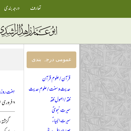
تعارف
درجہ بندی
عمومی درجہ بندی
قرآن / علومِ قرآن
حدیث و سنت / علومِ حدیث
ہفت روزہ ا
فقہ / اصولِ فقہ
۸ فروری ۲۰۰۱ء
سیرتِ نبویؐ
سیرتِ انبیاءؑ
گزشتہ 