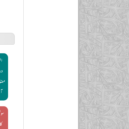
ال
در
آن
سوش
کا