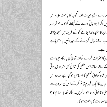
 ہمارے لیے حیرت اور تعجب کا باعث بنی، اس
ں اگر لاہور ہائی کورٹ کے فیصلے کو کالعدم قرار نہ
ا عقیدہ خدا جانے کونسے فریزر میں منجمد پڑا تھا
ب اتنے سال گزرنے کے بعد انہیں یاد آ رہا ہے
ری ہے۔
) اعتراف کر لے تو اللہ تعالیٰ کی بارگاہ میں اسے
ے ساتھ ساتھ اس غلطی کی تلافی بھی ضروری ہوتی
اہ کو اپنی غلطی کا احساس ہو گیا ہے اور وہ اس
صاحبان کا ایک فورم قائم کر کے اس کی طرف سے
و قانونی راہ ہموار کریں۔ تاکہ نفاذِ اسلام کا جو
 کی سعادت کا باعث ہو گا۔