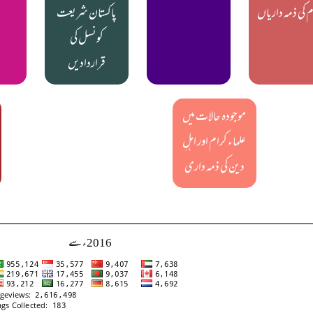
م کی ذمہ داریاں
پاکستان شریعت
کونسل کی
قراردادیں
موجودہ حالات میں
علماء کرام اور اہلِ
دین کی ذمہ داری
2016ء سے