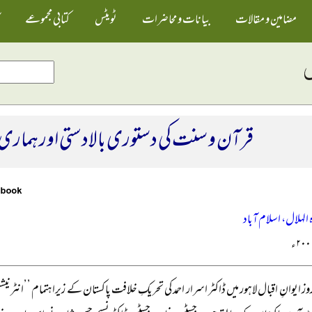
مضامین و مقالات
بیانات و محاضرات
ٹویٹس
کتابی مجموعے
قرآن و سنت کی دستوری بالادستی اور ہماری اع
لہلال، اسلام آباد
روز ایوانِ اقبال لاہور میں ڈاکٹر اسرار احمد کی تحریکِ خلافت پاکستان کے زیراہتمام ’