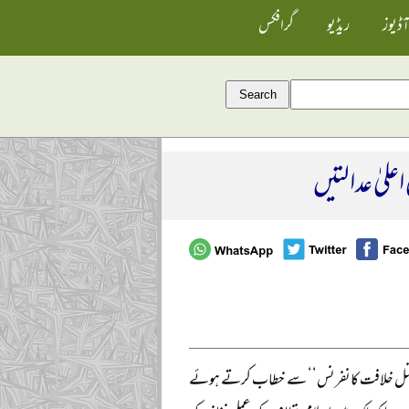
آڈیوز
ریڈیو
گرافکس
لیٰ عدالتیں
’انٹرنیشنل خلافت کانفرنس‘‘ سے خطاب کرتے ہوئے