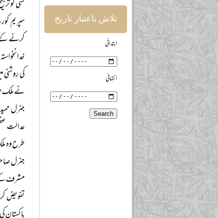
کسی کو ترج
تلاش باعتبار تاریخ
سپریم کور
کرنے کے لی
ابتدائی
خدانخواستہ 
کی روشنی م
انتہائی
نے ملک میں
جنرل حمید 
عدالتِ عظم
طرح وہ ملک
جنرل صاحب 
مشرف کے پا
تفویض کردہ
پاکستان کی