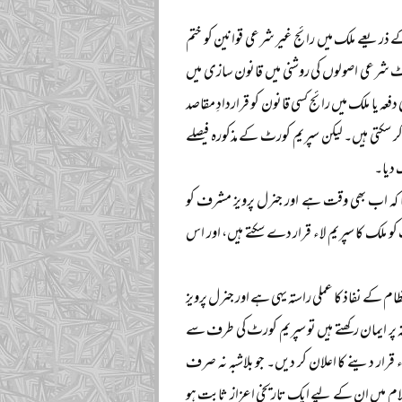
 ذریعے ملک میں رائج غیر شرعی قوانین کو ختم
نٹ شرعی اصولوں کی روشنی میں قانون سازی میں
فعہ یا ملک میں رائج کسی قانون کو قراردادِ مقاصد
کر سکتی ہیں۔ لیکن سپریم کورٹ کے مذکورہ فیصلے
 دیا۔
ہا کہ اب بھی وقت ہے اور جنرل پرویز مشرف کو
و ملک کا سپریم لاء قرار دے سکتے ہیں، اور اس
 کے نفاذ کا عملی راستہ یہی ہے اور جنرل پرویز
قہ پر ایمان رکھتے ہیں تو سپریم کورٹ کی طرف سے
قرار دینے کا اعلان کر دیں۔ جو بلاشبہ نہ صرف
سلام میں ان کے لیے ایک تاریخی اعزاز ثابت ہو