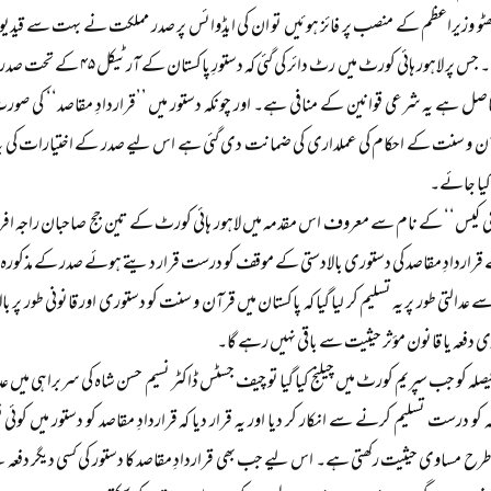
ٹو وزیراعظم کے منصب پر فائز ہوئیں تو ان کی ایڈوائس پر صدر مملکت نے بہت سے قیدیوں 
صادر کیے۔ جس پر لاہور ہائی کورٹ 
حاصل ہے یہ شرعی قوانین کے منافی ہے۔ اور چونکہ دستور میں ’’قراردادِ مقاصد‘‘ کی صورت م
 و سنت کے احکام کی عملداری کی ضمانت دی گئی ہے اس لیے صدر کے اختیارات کی یہ دفع
 کیا جائے۔
 بی کیس‘‘ کے نام سے معروف اس مقدمہ میں لاہور ہائی کورٹ کے تین جج صاحبان راجہ افراسی
 قراردادِ مقاصد کی دستوری بالادستی کے موقف کو درست قرار دیتے ہوئے صدر کے مذکورہ اخ
 عدالتی طور پر یہ تسلیم کر لیا گیا کہ پاکستان میں قرآن و سنت کو دستوری اور قانونی طور پ
ی دفعہ یا قانون مؤثر حیثیت سے باقی نہیں رہے گا۔
صلہ کو جب سپریم کورٹ میں چیلنج کیا گیا تو چیف جسٹس ڈاکٹر نسیم حسن شاہ کی سربراہی میں 
لہ کو درست تسلیم کرنے سے انکار کر دیا اور یہ قرار دیا کہ قراردادِ مقاصد کو دستور میں 
 طرح مساوی حیثیت رکھتی ہے۔ اس لیے جب بھی قراردادِ مقاصد کا دستور کی کسی دیگر دفع