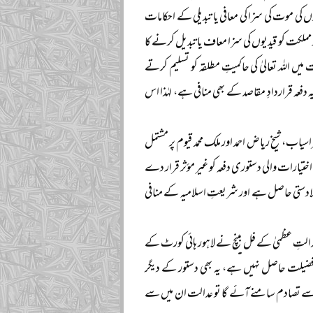
کی موت کی سزا کی معافی یا تبدیلی کے احکامات
میں رٹ دائر کی گئی کہ دستورِ پاکستان کے آرٹیکل ۴۵ کے تحت صدر مملکت کو قیدیوں کی سزا معاف یا تبدیل کرنے کا
یں اللہ تعالیٰ کی حاکمیتِ مطلقہ کو تسلیم کرتے
ہ قراردادِ مقاصد کے بھی منافی ہے، لہٰذا اس
اب، شیخ ریاض احمد اور ملک محمد قیوم پر مشتمل
تیارات والی دستوری دفعہ کو غیر مؤثر قرار دے
ر بالادستی حاصل ہے اور شریعتِ اسلامیہ کے منافی
عدالتِ عظمیٰ کے فل بینچ نے لاہور ہائی کورٹ کے
کوئی فضیلت حاصل نہیں ہے، یہ بھی دستور کے دیگر
ہ سے تصادم سامنے آئے گا تو عدالت ان میں سے