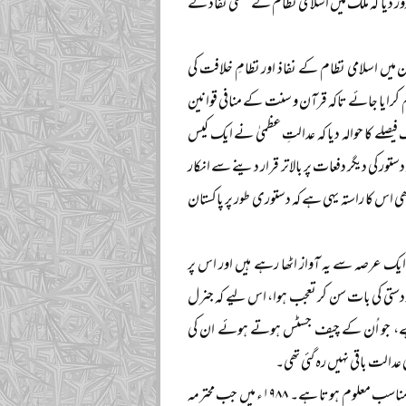
یا کہ ملک میں اسلامی نظام کے عملی نفاذ کے
ن میں اسلامی نظام کے نفاذ اور نظامِ خلافت کی
 کرایا جائے تاکہ قرآن و سنت کے منافی قوانین
صلے کا حوالہ دیا کہ عدالتِ عظمیٰ نے ایک کیس
دستور کی دیگر دفعات پر بالاتر قرار دینے سے انکار
ی اس کا راستہ یہی ہے کہ دستوری طور پر پاکستان
ایک عرصہ سے یہ آواز اٹھا رہے ہیں اور اس پر
تی کی بات سن کر تعجب ہوا، اس لیے کہ جنرل
دہ ہے، جو اُن کے چیف جسٹس ہوتے ہوئے ان کی
دالت باقی نہیں رہ گئی تھی۔
جسٹس ڈاکٹر نسیم حسن شاہ کے تازہ ارشاد پر تبصرے سے قبل اس کیس کا مختصر پس منظر عرض کرنا مناسب معلوم ہوتا ہے۔ ۱۹۸۸ء میں جب محترمہ