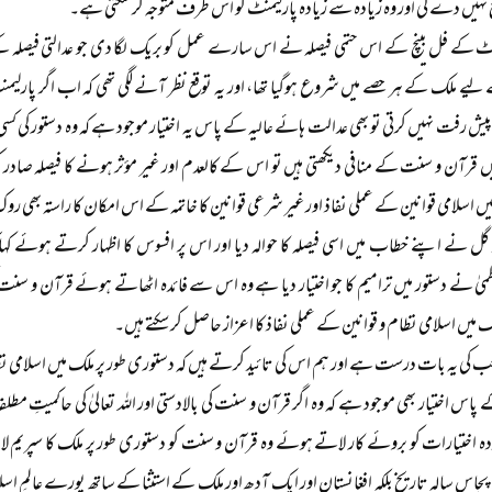
یح نہیں دے گی اور وہ زیادہ سے زیادہ پارلیمنٹ کو اس طرف متوجہ کر سکتی ہے۔
ٹ کے فل بینچ کے اس حتمی فیصلہ نے اس سارے عمل کو بریک لگا دی جو عدالتی فیصلہ کے
ے ملک کے ہر حصے میں شروع ہوگیا تھا، اور یہ توقع نظر آنے لگی تھی کہ اب اگر پارلیم
پیش رفت نہیں کرتی تو بھی عدالت ہائے عالیہ کے پاس یہ اختیار موجود ہے کہ وہ دستور کی کسی د
یں قرآن و سنت کے منافی دیکھتی ہیں تو اس کے کالعدم اور غیر مؤثر ہونے کا فیصلہ صادر 
 اسلامی قوانین کے عملی نفاذ اور غیر شرعی قوانین کا خاتمہ کے اس امکان کا راستہ بھی روک
گل نے اپنے خطاب میں اسی فیصلہ کا حوالہ دیا اور اس پر افسوس کا اظہار کرتے ہوئے ک
یٰ نے دستور میں ترامیم کا جو اختیار دیا ہے وہ اس سے فائدہ اٹھاتے ہوئے قرآن و سنت ک
 میں اسلامی نظام و قوانین کے عملی نفاذ کا اعزاز حاصل کر سکتے ہیں۔
کی یہ بات درست ہے اور ہم اس کی تائید کرتے ہیں کہ دستوری طور پر ملک میں اسلامی نظام
س اختیار بھی موجود ہے کہ وہ اگر قرآن و سنت کی بالادستی اور اللہ تعالیٰ کی حاکمیتِ مطل
 اختیارات کو بروئے کار لاتے ہوئے وہ قرآن و سنت کو دستوری طور پر ملک کا سپریم لاء 
 پچاس سالہ تاریخ بلکہ افغانستان اور ایک آدھ اور ملک کے استثنا کے ساتھ پورے عالمِ ا