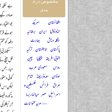
مخصوص درجہ
بے نظیر بھ
بندی
افغانستان
امریکہ
جو اختیار 
انڈونیشیا
ایران
برطانیہ
ہوئے قرآن
بنگلہ دیش
بھارت
دفعہ کو ختم
پاکستان
تاجکستان
ترکیہ
’’سکینہ بی
جنوبی افریقہ
چیچنیا
چین
فل بینچ نے
روس
سعودی عرب
دیا۔ جس سے
سوڈان
سویٹزرلینڈ
شام
کوئی دستور
عراق
فرانس
فلسطین و
لیکن اس فی
اسرائیل
مصر
میانمار برما
مذکورہ فیص
— مزید عنوانات
آرٹیکلز کی