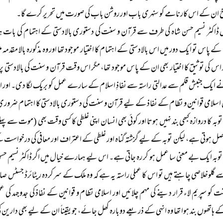
رخ ان کے اس کارنامے کو سنہری باب اور روشن باب کی صورت میں تحریر کرے گا۔
 ڈاکٹر نسیم حسن شاہ کی طرف سے قرآن و سنت کی دستوری بالادستی کے اہتمام کی بات
ے پاس تو ایک دور میں اس بالادستی کے اہتمام کا اختیار موجود تھا اور وہ مذکورہ بالا مقدمہ می
اس کی توثیق کا اختیار بھی ان کے پاس موجود تھا، مگر اس وقت قرآن و سنت کی بالادستی پر ان ک
ے ایک جنبش قلم سے عدالتی راستہ سے نفاذِ اسلام کے سارے عمل کو بریک لگا دی۔ اور ا
 اسلامی قوانین و نظام کے نفاذ کے لیے قرآن و سنت کی دستوری بالادستی کا اہتمام ضرو
وبہ کا دروازہ کبھی بند نہیں ہوتا اور کوئی بھی انسان اپنی غلطی کا کسی وقت بھی (موت سے پہلے
ل ہوتی ہے، لیکن توبہ کے لیے گزشتہ گناہ اور غلطی کے اعتراف اور معافی کی درخواست ک
وبہ ایک بے معنی سا عمل ہو کر رہ جاتی ہے۔ اس لیے ہمارے خیال میں اگر ڈاکٹر نسیم حسن ش
ے گلوخلاصی چاہتے ہیں تو اس کا عملی راستہ یہ ہے کہ وہ ملک کے سرکردہ ریٹائرڈ جسٹس 
کو سپریم لاء قرار دینے کی مہم چلائیں اور اسلامی نظام و قوانین کے نفاذ کی جدوجہد کی عملی 
کے ہاتھوں بند ہوا تھا وہ انہی کے ذریعے دوبارہ کھل جائے، جو یقیناً‌ ان کے لیے بھی دارین