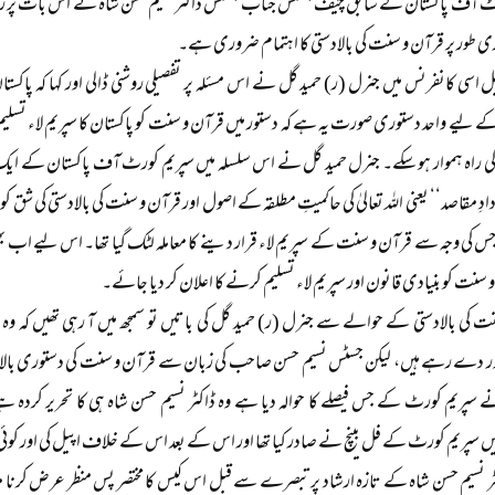
ٹ آف پاکستان کے سابق چیف جسٹس جناب جسٹس ڈاکٹر نسیم حسن شاہ نے اس بات پر زور د
 طور پر قرآن و سنت کی بالادستی کا اہتمام ضروری ہے۔
اسی کانفرنس میں جنرل (ر) حمید گل نے اس مسئلہ پر تفصیلی روشنی ڈالی اور کہا کہ پاکستا
 لیے واحد دستوری صورت یہ ہے کہ دستور میں قرآن و سنت کو پاکستان کا سپریم لاء تسلیم
ی راہ ہموار ہو سکے۔ جنرل حمید گل نے اس سلسلہ میں سپریم کورٹ آف پاکستان کے ایک فی
ادِ مقاصد‘‘ یعنی اللہ تعالیٰ کی حاکمیتِ مطلقہ کے اصول اور قرآن و سنت کی بالادستی کی شق کو 
، جس کی وجہ سے قرآن و سنت کے سپریم لاء قرار دینے کا معاملہ لٹک گیا تھا۔ اس لیے اب بھ
 سنت کو بنیادی قانون اور سپریم لاء تسلیم کرنے کا اعلان کر دیا جائے۔
 کی بالادستی کے حوالے سے جنرل (ر) حمید گل کی باتیں تو سمجھ میں آ رہی تھیں کہ وہ 
 دے رہے ہیں، لیکن جسٹس نسیم حسن صاحب کی زبان سے قرآن و سنت کی دستوری بالادس
ے سپریم کورٹ کے جس فیصلے کا حوالہ دیا ہے وہ ڈاکٹر نسیم حسن شاہ ہی کا تحریر کر
ں سپریم کورٹ کے فل بینچ نے صادر کیا تھا اور اس کے بعد اس کے خلاف اپیل کی اور کوئی ع