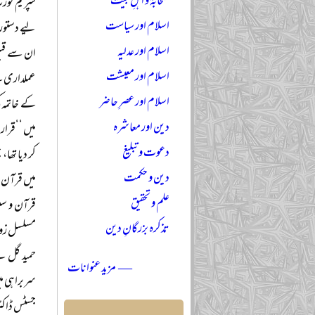
صحابہؓ و اہلِ بیتؓ
سپریم کور
اسلام اور سیاست
لیے دستوری
اسلام اور عدلیہ
ان سے قبل 
اسلام اور معیشت
عملداری کے
اسلام اور عصرِ حاضر
کے خاتمہ ک
دین اور معاشرہ
میں ‘‘قرارد
دعوت و تبلیغ
کر دیا تھا
دین و حکمت
میں قرآن و
علم و تحقیق
قرآن و سنت
تذکرہ بزرگانِ دین
مسلسل زور
حمید گل ن
— مزید عنوانات
سربراہی می