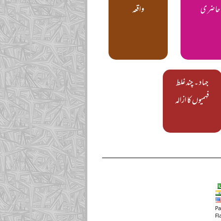
حاضری
واقعہ
جہاد ۔ چند غلط
فہمیوں کا ازالہ