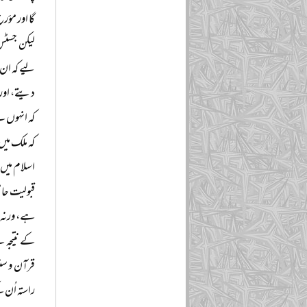
گا اور مؤ
لیکن جسٹس
لیے کہ ان ک
دیتے، اور 
کہ انہوں ن
کہ ملک میں
اسلام میں ت
قبولیت حاص
ہے، ورنہ ت
کے نتیجہ س
قرآن و سنت 
راستہ اُن 