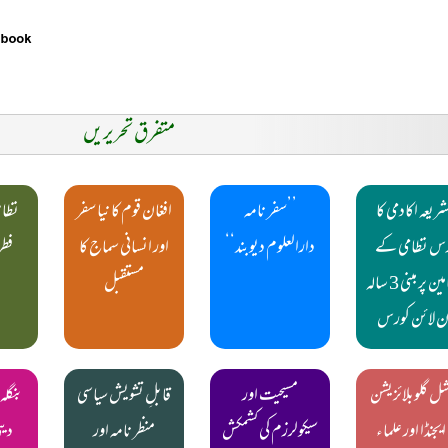
متفرق تحریریں
شریعہ اکادمی کا
’’سفر نامہ
افغان قوم کا نیا سفر
نظام
س نظامی کے
دارالعلوم دیوبند‘‘
اور انسانی سماج کا
فط
مضامین پر مبنی 3 سالہ
مستقبل
 لائن کورس
ل گلوبلائزیشن
مسیحیت اور
قابلِ تشویش سیاسی
بنگلہ
 ایجنڈا اور علماء
سیکولرزم کی کشمکش
منظر نامہ اور
دین