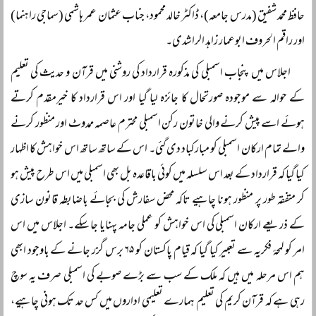
حافظ محمد شفیق (مدرس جامعہ)، ڈاکٹر خالد محمود، جناب عثمان عمر ہاشمی (سماجی راہنما)
اور راقم الحروف ابوعمار زاہد الراشدی۔
اجلاس میں پنجاب اسمبلی کی مذکورہ قرارداد کی روشنی میں قرآن و حدیث کی تعلیم
کے حوالہ سے موجودہ صورتحال کا جائزہ لیا گیا اور اس قرارداد کا خیرمقدم کرتے
ہوئے اسے پیش کرنے والی خاتون رکن اسمبلی محترم عاصمہ ممدوٹ اور منظور کرنے
والے تمام ارکان اسمبلی کو مبارکباد دی گئی۔ اس کے ساتھ ساتھ اس خواہش کا اظہار
کیا گیا کہ قرارداد کے بعد اس سلسلہ میں کوئی باقاعدہ بل بھی اسمبلی میں اس طرح پیش ہو
کر متفقہ طور پر منظور ہونا چاہیے تاکہ محض سفارش کی بجائے باضابطہ قانون سازی
کے ذریعے ارکان اسمبلی کی اس خواہش کو عملی جامہ پہنایا جا سکے۔ اجلاس میں اس
امر کو لمحۂ فکریہ سے تعبیر کیا گیا کہ قیام پاکستان کو ۶۵ برس گزر جانے کے باوجود ابھی
ہم اس مرحلہ میں ہیں کہ ملک کے سب سے بڑے صوبے کی اسمبلی صرف یہ سوچ
رہی ہے کہ قرآن کریم کی تعلیم ہمارے تعلیمی اداروں میں کس حد تک ہونی چاہیے،