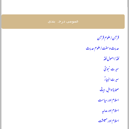
عمومی درجہ بندی
قرآن / علومِ قرآن
حدیث و سنت / علومِ حدیث
فقہ / اصولِ فقہ
سیرتِ نبویؐ
سیرتِ انبیاءؑ
صحابہؓ و اہلِ بیتؓ
اسلام اور سیاست
اسلام اور عدلیہ
اسلام اور معیشت