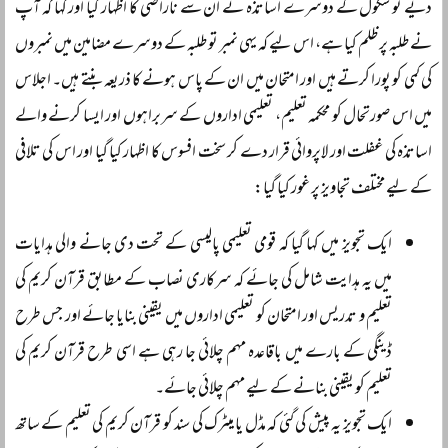
دیے تو سکول کے دوسرے اساتذہ نے ان سے ناراضی کا اظہار کیا اور کہا کہ آپ
نے طلبہ پر ظلم کیا ہے، اس لیے کہ یہی نمبر تو طلبہ کے دوسرے مضامین میں نمبروں
کی کمی کو پورا کرتے ہیں اور امتحان میں ان کے پاس ہونے کا ذریعہ بنتے ہیں۔ اجلاس
میں اس صورتحال کو محکمہ تعلیم، تعلیمی اداروں کے سربراہوں اور ایسا کرنے والے
اساتذہ کی غفلت اور لاپروائی قرار دے کر سخت افسوس کا اظہار کیا گیا اور اس کی تلافی
کے لیے مختلف تجاویز پر غور کیا گیا:
ایک تجویز میں کہا گیا کہ قومی تعلیمی پالیسی کے تحت دی جانے والی ہدایات
میں یہ ہدایت شامل کی جائے کہ سرکاری نصاب کے مطابق قرآن کریم کی
تعلیم و تدریس اور امتحان کو تعلیمی اداروں میں یقینی بنایا جائے اور جس طرح
ڈینگی کے بارے میں باقاعدہ مہم چلائی جا رہی ہے اسی طرح قرآن کریم کی
تعلیم کو یقینی بنانے کے لیے مہم چلائی جائے۔
ایک تجویز یہ پیش کی گئی کہ مڈل یا میٹرک کی سند کو قرآن کریم کی تعلیم کے ساتھ