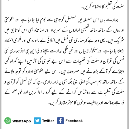
سنت کی تعلیم کا اہتمام کریں۔
ہمارے ہاں اس سلسلہ میں مسلسل کوتاہی سے کام لیا جا رہا ہے اور حکومتی
اداروں کے ساتھ ساتھ تعلیمی اداروں کے سربراہ اور اساتذہ بھی اس کوتاہی میں
شریک ہیں۔ یہی وجہ ہے کہ ہماری نئی نسل میں اخلاقی بے راہ روی اور فکری انتشار
بڑھتا جا رہا ہے اور سیکولر لابیاں اور غیر ملکی امداد سے چلنے والی این جی اوز ہماری نئی
نسل کی قرآن و سنت کی تعلیمات سے اس بے خبری کی آڑ میں اپنے گمراہ کن
ایجنڈے کو آگے بڑھانے میں مصروف ہیں۔ اس لیے حکومتی ادارو کو توجہ دلانے
کے ساتھ ساتھ ہم سب کی اپنی اپنی جگہ بھی یہ ذمہ داری ہے کہ نئی نسل کو قرآن و
سنت کی تعلیمات سے روشناس کرانے کے لیے کردار ادا کریں اور نورِ علم کے
ذریعے جہالت اور جاہلیت دونوں کا مؤثر مقابلہ کریں۔