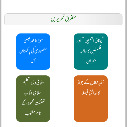
متفرق تحریریں
’’میثاق النبیین‘‘ اور
مولانا محمد عیسیٰ
فلسطین کا حالیہ
منصوری کی پاکستان
بحران
آمد
خفیہ نکاح کے جواز
وفاقی وزیر تعلیم
کا عدالتی فیصلہ
اسلامی جناب
شفقت محمود کے
نام مکتوب