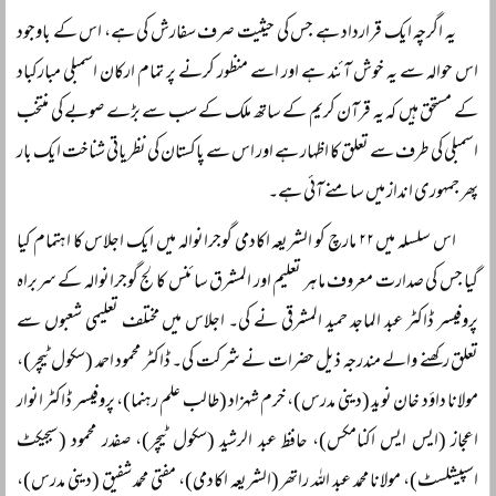
یہ اگرچہ ایک قرارداد ہے جس کی حیثیت صرف سفارش کی ہے، اس کے باوجود
اس حوالہ سے یہ خوش آئند ہے اور اسے منظور کرنے پر تمام ارکان اسمبلی مبارکباد
کے مستحق ہیں کہ یہ قرآن کریم کے ساتھ ملک کے سب سے بڑے صوبے کی منتخب
اسمبلی کی طرف سے تعلق کا اظہار ہے اور اس سے پاکستان کی نظریاتی شناخت ایک بار
پھر جمہوری انداز میں سامنے آئی ہے۔
اس سلسلہ میں ۲۲ مارچ کو الشریعہ اکادمی گوجرانوالہ میں ایک اجلاس کا اہتمام کیا
گیا جس کی صدارت معروف ماہر تعلیم اور المشرق سائنس کالج گوجرانوالہ کے سربراہ
پروفیسر ڈاکٹر عبد الماجد حمید المشرقی نے کی۔ اجلاس میں مختلف تعلیمی شعبوں سے
تعلق رکھنے والے مندرجہ ذیل حضرات نے شرکت کی۔ ڈاکٹر محمود احمد (سکول ٹیچر)،
مولانا داؤد خان نوید (دینی مدرس)، خرم شہزاد (طالب علم رہنما)، پروفیسر ڈاکٹر انوار
اعجاز (ایس ایس اکنامکس)، حافظ عبد الرشید (سکول ٹیچر)، صفدر محمود (سبجیکٹ
اسپیشلسٹ)، مولانا محمد عبد اللہ راتھر (الشریعہ اکادمی)، مفتی محمد شفیق (دینی مدرس)،