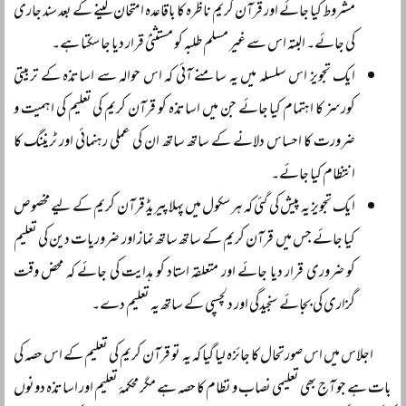
مشروط کیا جائے اور قرآن کریم ناظرہ کا باقاعدہ امتحان لینے کے بعد سند جاری
کی جائے۔ البتہ اس سے غیر مسلم طلبہ کو مستثنیٰ قرار دیا جا سکتا ہے۔
ایک تجویز اس سلسلہ میں یہ سامنے آئی کہ اس حوالہ سے اساتذہ کے تربیتی
کورسز کا اہتمام کیا جائے جن میں اساتذہ کو قرآن کریم کی تعلیم کی اہمیت و
ضرورت کا احساس دلانے کے ساتھ ساتھ ان کی عملی رہنمائی اور ٹریننگ کا
انتظام کیا جائے۔
ایک تجویز یہ پیش کی گئی کہ ہر سکول میں پہلا پیریڈ قرآن کریم کے لیے مخصوص
کیا جائے جس میں قرآن کریم کے ساتھ ساتھ نماز اور ضروریات دین کی تعلیم
کو ضروری قرار دیا جائے اور متعلقہ استاد کو ہدایت کی جائے کہ محض وقت
گزاری کی بجائے سنجیدگی اور دلچسپی کے ساتھ یہ تعلیم دے۔
اجلاس میں اس صورتحال کا جائزہ لیا گیا کہ یہ تو قرآن کریم کی تعلیم کے اس حصہ کی
بات ہے جو آج بھی تعلیمی نصاب و نظام کا حصہ ہے مگر محکمۂ تعلیم اور اساتذہ دونوں