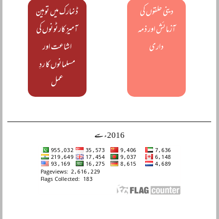
دینی حلقوں کی
ڈنمارک میں توہین
آزمائش اور ذمہ
آمیز کارٹونوں کی
داری
اشاعت اور
مسلمانوں کا ردِ
عمل
2016ء سے