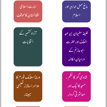
مانع حمل تدابیر اور
امارت اسلامی
اسلام
افغانستان کا موقف
خلیفہ سلیمان بن عبد
آزاد کشمیر کے
الملکؒ اور حضرت
انتخابات
ابو حازمؒ کے
درمیان مکالمہ
شادی گھر کا نظم ۔
ورلڈ اسلامک فورم کا
مسجد کا ایک اور
دوسرا سالانہ تعلیمی
معاشرتی کردار
سیمینار