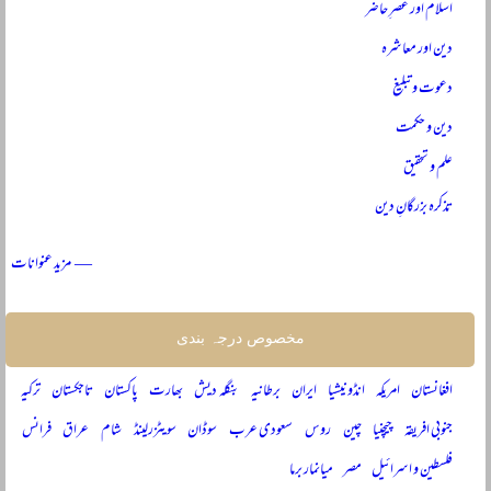
اسلام اور عصرِ حاضر
دین اور معاشرہ
دعوت و تبلیغ
دین و حکمت
علم و تحقیق
تذکرہ بزرگانِ دین
— مزید عنوانات
مخصوص درجہ بندی
افغانستان
امریکہ
انڈونیشیا
ایران
برطانیہ
بنگلہ دیش
بھارت
پاکستان
تاجکستان
ترکیہ
جنوبی افریقہ
چیچنیا
چین
روس
سعودی عرب
سوڈان
سویٹزرلینڈ
شام
عراق
فرانس
فلسطین و اسرائیل
مصر
میانمار برما