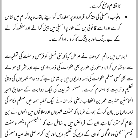
کا نظام وضع کرے۔
پنجاب اسمبلی کی متذکرہ قرارداد پر عملدرآمد کو اپنے باقاعدہ پروگرام میں شامل
کرے اور اسے قانونی بل کے طور پر اسمبلی میں پیش کرانے اور منظور کرانے
کے لیے لابنگ اور بریفنگ کا کردار ادا کرے۔
اجلاس میں راقم الحروف نے عرض کیا کہ نئی نسل کو قرآن و سنت کی تعلیمات
سے روشناس کرانا دستوری طور پر بھی حکومت کی ذمہ داری ہے اور شرعی حوالے
سے بھی کسی مسلم حکومت کی ذمہ داریوں میں یہ شامل ہے کہ وہ عام شہریوں کی دینی
تعلیم و تربیت کا اہتمام کرے۔ مسلم شریف کی ایک روایت کے مطابق امیر
المؤمنین حضرت عمر بن الخطاب رضی اللہ عنہ نے ایک خطبہ جمعہ میں مسلم حکام کی
ذمہ داریاں بیان کرتے ہوئے فرمایا کہ مختلف شہروں اور علاقوں میں انہوں نے جن
حکام کو مقرر کیا ہے ان کے فرائض میں یہ شامل ہے کہ ’’لیعلمہم دینہم و سنت
نبیہم‘‘ یعنی وہ لوگوں کو ان کے دین کی تعلیم دیں اور نبی اکرم صلی اللہ علیہ وسلم کی