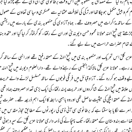
بام رہ گیا‘‘ کے مصداق یہ منصوبہ عین اس وقت برطانوی سی آئی ڈی کے ہتھے چڑھ گیا جب
ام کم و بیش مکمل ہو چکا تھا اور ترکی کی خلافت عثمانیہ سے عسکری و سیاسی تعاون کے حصول کے
کے ساتھ مذاکرات میں مصروف تھے۔ جہادِ آزادی کی منصوبہ بندی کے بارے میں ریشمی روم
ھتے ہی شیخ الہند مولانا محمود حسن دیوبندیؒ اور ان کے رفقاء کو گرفتار کر لیا گیا اور 
ے تمام حضرات حراست میں لے لیے گئے۔
عزیر گلؒ اس تحریک اور منصوبہ بندی میں شیخ الہندؒ کے معتمد رفیق تھے اور انہی کے ساتھ گرف
رہے۔ مولانا عزیر گلؒ مالاکنڈ ایجنسی کے رہنے والے تھے، دارالعلوم دیوبند میں شیخ الہند مولا
یے وقف ہو کر رہ گئے۔ آزاد قبائل میں فرنگی فوجوں کے ساتھ مسلسل لڑنے والے حریت پس
 علاقہ میں شیخ الہندؒ کے شاگردوں اور حریت پسند رفقاء کی ایک بڑی تعداد مصروفِ جہاد تھی
الہندؒ کے معتمد ایلچی کی حیثیت حاصل تھی اور وہ باہمی رابطہ کا ایک اہم ذریعہ تھے۔ حضرت شیخ الہ
امر سے لگایا جا سکتا ہے کہ برطانوی سی آئی ڈی کی رپورٹوں کے مطابق حجازِ مقدس میں ترک 
تھا اسے ہندوستان کے معتمد رفقاء تک پہنچانے کی ذمہ داری مولانا عزیر گلؒ کے سپرد ہوئی تھی