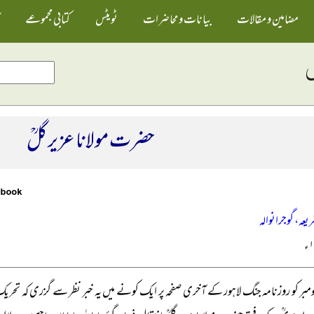
مضامین و مقالات
بیانات و محاضرات
ٹویٹس
کتابی مجموعے
حضرت مولانا عزیر گلؒ
ریعہ، گوجرانوالہ
ومبر کو روزنامہ جنگ لاہور کے آخری صفحہ پر ایک کونے میں یہ خبر نظر سے گزری کہ تحریکِ آز