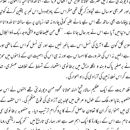
ن دیوبندیؒ کے رفیق حضرت مولانا عزیر گلؒ انتقال فرما گئے، انا للہ وانا الیہ راجعون۔
اور عمر بھی سو سال سے تجاوز کر چکی تھی مگر اس کے باوجود دل اس خبر پر یقین کرنے کو تیار ن
پیغامات بھی ساتھ تھے اس لیے مانے بغیر کوئی چارہ نہ تھا، زبان پر بے ساختہ انا للہ وانا 
دنیا میں آیا ہے اس نے بہرحال جانا ہے۔ ’’کل من علیھا فان ویبقٰی وجہ ربک ذوالجلال 
 عزیر گلؒ کون تھے؟ آج کی نسل اس سے باخبر نہیں ہے اور نئی نسل کو اس کے ماضی اور ا
ہے انہیں نہ اس کی ضرورت کا احساس ہے اور نہ ہی اس کی اہمیت ان کے ذہنوں میں موجود
 برصغیر پاک و ہند و بنگلہ دیش میں برطانوی استعمار کے تسلط کے خلاف عسکری، تہذیب
 اس خطۂ زمین کی آزادی کی راہ ہموار کی۔
لۂ حریت کے ایک عظیم سالار شیخ الہند مولانا محمود حسن دیوبندیؒ تھے جنہوں نے ا
نصوبہ بنایا اور ملک کے طول و عرض میں مجاہدین آزادی کی فوج منظم کی۔ اس مقصد کے لی
 میں ہمنوا بنا کر ان کا تعاون حاصل کرنے کا پروگرام ترتیب دیا۔ یہ منصوبہ برطانوی
نام سے اس کے ریکارڈ کا ایک اہم حصہ ہے اور ہماری تاریخ میں ’’تحریک ریشمی رومال‘