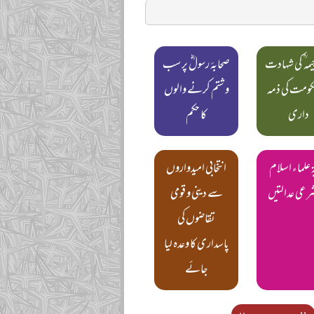
یمہ ؒ کی شہادت
صحابۂ رسولؓ پر سب
کومت کی ذمہ
و شتم کرنے والوں
داری
کا حکم
 علماء اسلام
انتخابی امیدواروں
رعی عدالتیں
سے دینی و قومی
تقاضوں کی
پاسداری کا وعدہ لیا
جائے