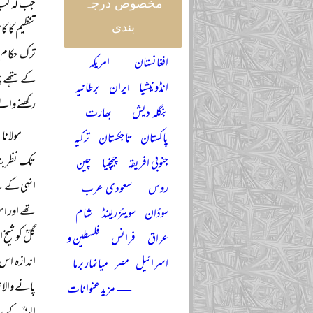
جب کہ لب 
مخصوص درجہ
تنظیم کا ک
بندی
ترک حکام 
افغانستان
امریکہ
کے ہتھے چڑ
انڈونیشیا
ایران
برطانیہ
رکھنے وال
بنگلہ دیش
بھارت
مولانا 
پاکستان
تاجکستان
ترکیہ
تک نظر بند 
جنوبی افریقہ
چیچنیا
چین
انہی کے ل
روس
سعودی عرب
تھے اور اس
سوڈان
سویٹزرلینڈ
شام
گلؒ کو شیخ 
عراق
فرانس
فلسطین و
اندازہ اس 
اسرائیل
مصر
میانمار برما
پانے والا 
— مزید عنوانات