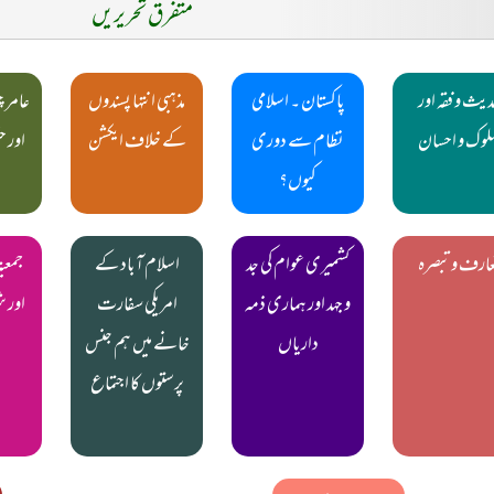
متفرق تحریریں
یث و فقہ اور
پاکستان ۔ اسلامی
مذہبی انتہا پسندوں
عامر چ
لوک و احسان
نظام سے دوری
کے خلاف ایکشن
اور ح
کیوں؟
عارف و تبصرہ
کشمیری عوام کی جد
اسلام آباد کے
جمعیۃ
و جہد اور ہماری ذمہ
امریکی سفارت
اور ش
داریاں
خانے میں ہم جنس
پرستوں کا اجتماع