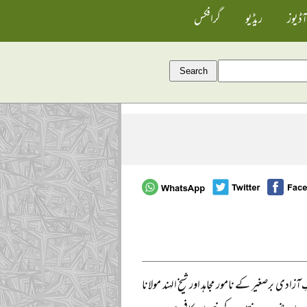
آڈیوز
ریڈیو
گرافکس
ادی برصغیر کے نامور مجاہد اور شیخ الہند مولانا