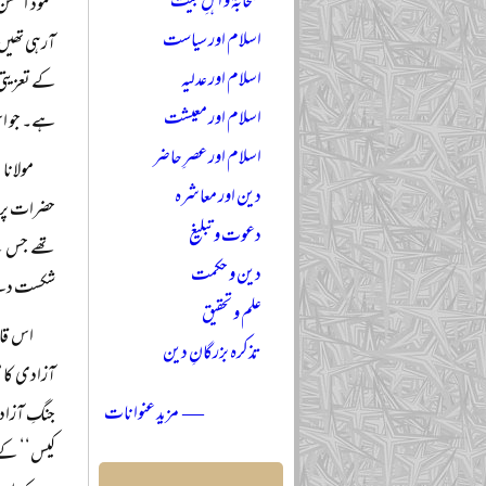
صحابہؓ و اہلِ بیتؓ
محمود الحس
اسلام اور سیاست
آرہی تھیں 
اسلام اور عدلیہ
کے تعزیتی 
اسلام اور معیشت
ہے۔ جو اس 
اسلام اور عصرِ حاضر
مولانا
دین اور معاشرہ
حضرات پر 
دعوت و تبلیغ
تھے جس نے
دین و حکمت
شکست دے کر
علم و تحقیق
اس قاف
تذکرہ بزرگانِ دین
آزادی کا م
— مزید عنوانات
جنگِ آزادی
کیس‘‘ کے 