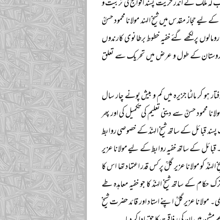
 کہ ملک کے اندر حریت پسند افواج کی تربیت و
 لیے حجاز مقدس میں شیخ الہند مولانا محمود حسنؒ
الوں پر لکھے گئے خفیہ خطوط برطانوی کارندوں
متحدہ ہندوستان کے طول و عرض میں تحریک سے تعلق
تار ہو کر مالٹا جزیرہ میں کم و بیش پونے چار سال
نا محمود حسنؒ سے دینی تعلیم کی تکمیل کی اور پھر
ند قبائل کے ساتھ شیخ الہندؒ کے خصوصی روابط
۔ قبائل کے ساتھ خفیہ روابط کے لیے مولانا عزیر
ندؒ کو مولانا عزیر گلؒ پر کس قدر اعتماد تھا اس کا
حکام کے ساتھ شیخ الہندؒ کا جو خفیہ معاہدہ طے
۔ مولانا عزیر گلؒ اپنے استاد اور قائد حضرت شیخ