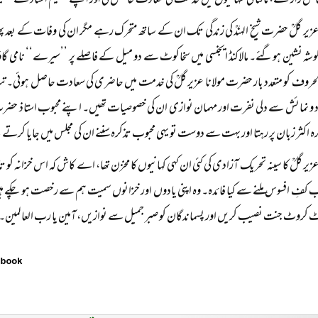
عاشق زار تھے، مالٹا کی تنہائیوں میں خدمت کی سعادت حاصل کی اور اپنے عظیم استادؒ کے عظیم
 عزیر گلؒ حضرت شیخ الہندؒ کی زندگی تک ان کے ساتھ متحرک رہے مگر ان کی وفات کے بعد پھر کا
وشہ نشین ہوگئے۔ مالاکنڈ ایجنسی میں سخاکوٹ سے دو میل کے فاصلے پر ’’سیرے‘‘ نامی گاؤ
لحروف کو متعدد بار حضرت مولانا عزیر گلؒ کی خدمت میں حاضری کی سعادت حاصل ہوئی۔ ت
ود و نمائش سے دلی نفرت اور مہمان نوازی ان کی خصوصیات تھیں۔ اپنے محبوب استاذ حضر
کرہ اکثر زبان پر رہتا اور بہت سے دوست تو یہی محبوب تذکرہ سننے ان کی مجلس میں جایا کرتے
عزیر گلؒ کا سینہ تحریک آزادی کی کئی ان کہی کہانیوں کا مخزن تھا، اے کاش کہ اس خزانہ کو ت
ب کفِ افسوس ملنے سے کیا فائدہ۔ وہ اپنی یادوں اور خزانوں سمیت ہم سے رخصت ہو چکے ہیں
ٹ کروٹ جنت نصیب کریں اور پسماندگان کو صبر جمیل سے نوازیں، آمین یا رب العالمین۔