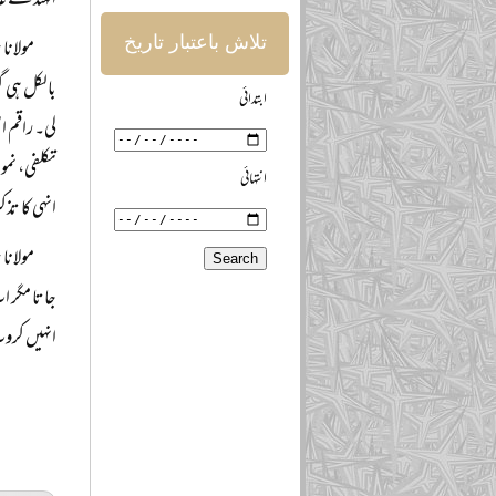
الہندؒ کے 
تلاش باعتبار تاریخ
مولانا
بالکل ہی گ
ابتدائی
لی۔ راقم ا
تکلفی، نم
انتہائی
انہی کا تذ
مولانا 
جاتا مگر ا
انہیں کرو