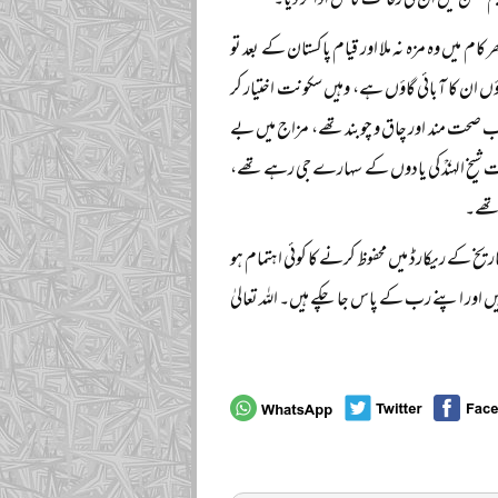
 مشن میں ان کی رفاقت کا حق ادا کر دیا۔
م میں وہ مزہ نہ ملا اور قیام پاکستان کے بعد تو
ں ان کا آبائی گاؤں ہے، وہیں سکونت اختیار کر
ب صحت مند اور چاق و چوبند تھے، مزاج میں بے
ت شیخ الہندؒ کی یادوں کے سہارے جی رہے تھے،
 تھے۔
اریخ کے ریکارڈ میں محفوظ کرنے کا کوئی اہتمام ہو
 اور اپنے رب کے پاس جا چکے ہیں۔ اللہ تعالیٰ