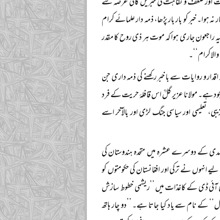
 علالت اور ضعف و نقاہت کی خبریں کافی عرصہ سے
ہ ہوا۔ خبر کو بار بار پڑھا، ذمہ دار علمائے کرام
الیہ راجعون جاری ہوا کہ موت ہر ذی روح کا مقدر
والاکرام‘‘۔
قدار و روایات سے باخبر رکھنے کی ذمہ داری جن
 ہے۔ مولانا عزیر گلؒ اس قافلۂ حریت کے فرد
ی، تعلیمی اور سیاسی جنگ لڑی اور بالآخر اسے
س صدی کے دوسرے عشرہ میں متحدہ ہندوستان کی
ے انہوں نے ترکی اور افغانستان کی حکومتوں کو
 سی آئی ڈی کے کاغذات میں ’’ریشمی خطوط سازش
‘ کے نام سے یاد کیا جاتا ہے۔ ’’دو چار ہاتھ