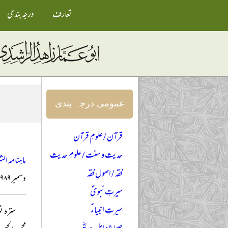
تعارف
درجہ بندی
عمومی درجہ بندی
قرآن / علومِ قرآن
حدیث و سنت / علومِ حدیث
ماہنامہ الش
فقہ / اصولِ فقہ
دسمبر ۱۹۸۹ء
سیرتِ نبویؐ
سیرتِ انبیاءؑ
سترہ ن