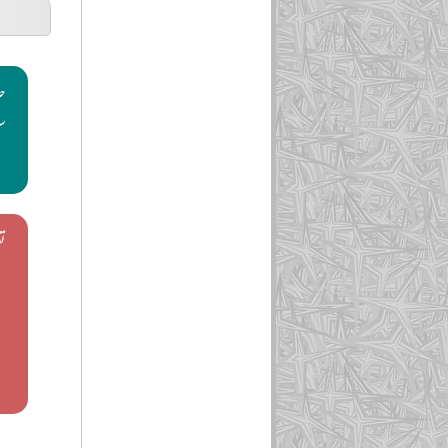
حد
س
ت