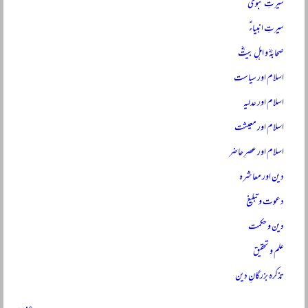
سیرتِ نبویؐ
سیرتِ انبیاءؑ
صحابہؓ و اہلِ بیتؓ
اسلام اور سیاست
اسلام اور عدلیہ
اسلام اور معیشت
اسلام اور عصرِ حاضر
دین اور معاشرہ
دعوت و تبلیغ
دین و حکمت
علم و تحقیق
تذکرہ بزرگانِ دین