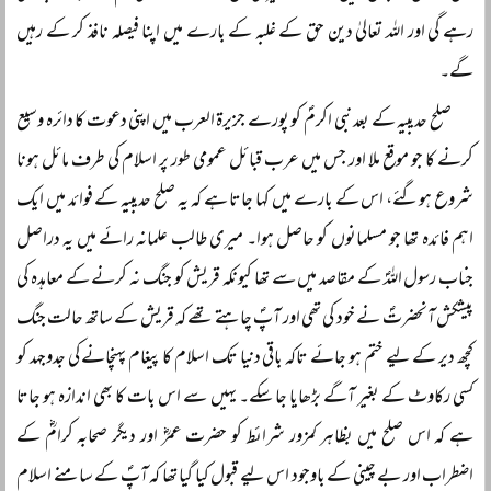
رہے گی اور اللہ تعالیٰ دین حق کے غلبہ کے بارے میں اپنا فیصلہ نافذ کر کے رہیں
گے۔
صلح حدیبیہ کے بعد نبی اکرمؐ کو پورے جزیرۃ العرب میں اپنی دعوت کا دائرہ وسیع
کرنے کا جو موقع ملا اور جس میں عرب قبائل عمومی طور پر اسلام کی طرف مائل ہونا
شروع ہوگئے، اس کے بارے میں کہا جاتا ہے کہ یہ صلح حدیبیہ کے فوائد میں ایک
اہم فائدہ تھا جو مسلمانوں کو حاصل ہوا۔ میری طالب علمانہ رائے میں یہ دراصل
جناب رسول اللہؐ کے مقاصد میں سے تھا کیونکہ قریش کو جنگ نہ کرنے کے معاہدہ کی
پیشکش آنحضرتؐ نے خود کی تھی اور آپؐ چاہتے تھے کہ قریش کے ساتھ حالت جنگ
کچھ دیر کے لیے ختم ہو جائے تاکہ باقی دنیا تک اسلام کا پیغام پہنچانے کی جدوجہد کو
کسی رکاوٹ کے بغیر آگے بڑھایا جا سکے۔ یہیں سے اس بات کا بھی اندازہ ہو جاتا
ہے کہ اس صلح میں بظاہر کمزور شرائط کو حضرت عمرؓ اور دیگر صحابہ کرامؓ کے
اضطراب اور بے چینی کے باوجود اس لیے قبول کیا گیا تھا کہ آپؐ کے سامنے اسلام