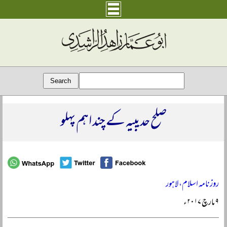
صلح حدیبیہ کے چند اہم پہلو
روزنامہ اسلام، لاہور
۹ مارچ ۲۰۱۷ء