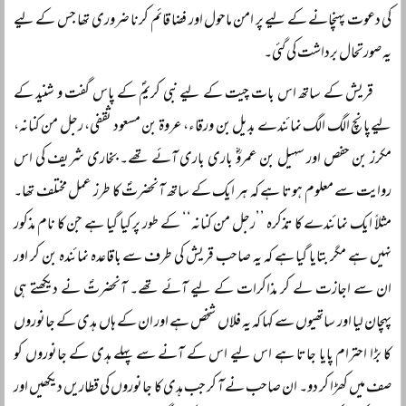
کی دعوت پہنچانے کے لیے پر امن ماحول اور فضا قائم کرنا ضروری تھا جس کے لیے
یہ صورتحال برداشت کی گئی۔
قریش کے ساتھ اس بات چیت کے لیے نبی کریمؐ کے پاس گفت و شنید کے
لیےپانچ الگ الگ نمائندے بدیل بن ورقاء، عروۃ بن مسعود ثقفی، رجل من کنانہ،
مکرز بن حفص اور سہیل بن عمروؓ باری باری آئے تھے۔ بخاری شریف کی اس
روایت سے معلوم ہوتا ہے کہ ہر ایک کے ساتھ آنحضرتؐ کا طرز عمل مختلف تھا۔
مثلاً ایک نمائندے کا تذکرہ ’’رجل من کنانہ‘‘ کے طور پر کیا گیا ہے جن کا نام مذکور
نہیں ہے مگر بتایا گیا ہے کہ یہ صاحب قریش کی طرف سے باقاعدہ نمائندہ بن کر اور
ان سے اجازت لے کر مذاکرات کے لیے آئے تھے۔ آنحضرتؐ نے دیکھتے ہی
پہچان لیا اور ساتھیوں سے کہا کہ یہ فلاں شخص ہے اور ان کے ہاں ہدی کے جانوروں
کا بڑا احترام پایا جاتا ہے اس لیے اس کے آنے سے پہلے ہدی کے جانوروں کو
صف میں کھڑا کر دو۔ ان صاحب نے آ کر جب ہدی کا جانوروں کی قطاریں دیکھیں اور