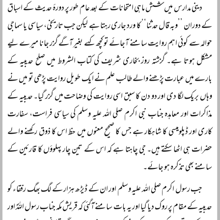
دینی مدارس میں شش ماہی امتحانات کے بعد عام طور پر دورۂ حدیث کے اسباق
کے دوران ’’وبہ قال حدثنا‘‘ کا ورد جاری رہتا ہے لیکن جب تاریخی، سیاسی یا سماجی
حوالہ سے کوئی اہم روایت سامنے آجائے تو کچھ کہے بغیر آگے گزر جانا میرے لیے
مشکل ہوتا ہے۔ گزشتہ روز بخاری شریف کی کتاب الشروط میں صلح حدیبیہ کے
بارے میں عبارت پڑھنے والے طالب علم نے ایک طویل روایت پڑھی تو میں نے
وہاں بریک لگا دی اور دو دن کا سبق اسی روایت کی وضاحت میں گزر گیا۔ حدیبیہ کے
مذاکرات اور معاہدہ جناب نبی اکرم صلی اللہ علیہ وسلم کی سیاسی فراست، سفارت
کاری اور ڈپلومیسی کا شاہکار ہے جس کا صحیح معنوں میں حظ اس کا ذوق رکھنے والے
حضرات ہی اٹھا سکتے ہیں۔ جی چاہتا ہے کہ اس کے تین چار پہلوؤں کا قارئین کے
سامنے بھی تذکرہ ہو جائے۔
جب رسول اکرم صلی اللہ علیہ وسلم اور ان کے ڈیڑھ ہزار کے لگ بھگ رفقاء کو
حدیبیہ کے مقام پر روک دیا گیا اور یہ بات سامنے آگئی کہ قریش مکہ جناب رسول اللہؐ اور