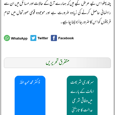
چند پہلو اس لیے عرض کیے ہیں کہ ہمارے آج کے حالات اور مسائل میں ان سے
راہنمائی حاصل کرنے کی زیادہ ضرورت ہے اور موجودہ قومی صورتحال میں تمام
فریقوں کو اس کا ضرور جائزہ لینا چاہیے۔
متفرق تحریریں
سرکاری شریعت
ڈاکٹر محمد حمید اللہؒ
ایکٹ کے بارے
میں وفاقی شرعی
عدالت کا تاریخی