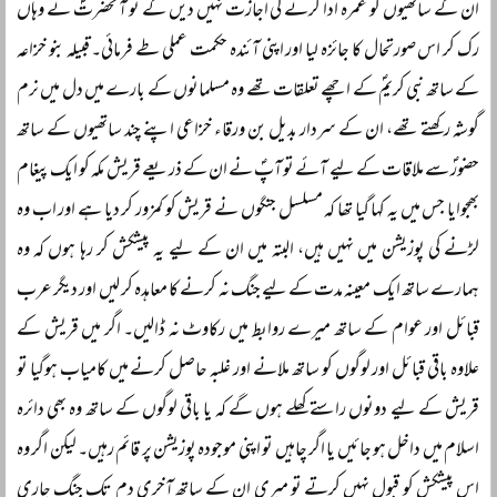
ان کے ساتھیوں کو عمرہ ادا کرنے کی اجازت نہیں دیں گے تو آنحضرتؐ نے وہاں
رک کر اس صورتحال کا جائزہ لیا اور اپنی آئندہ حکمت عملی طے فرمائی۔ قبیلہ بنو خزاعہ
کے ساتھ نبی کریمؐ کے اچھے تعلقات تھے وہ مسلمانوں کے بارے میں دل میں نرم
گوشہ رکھتے تھے، ان کے سردار بدیل بن ورقاء خزاعی اپنے چند ساتھیوں کے ساتھ
حضورؐ سے ملاقات کے لیے آئے تو آپؐ نے ان کے ذریعے قریش مکہ کو ایک پیغام
بھجوایا جس میں یہ کہا گیا تھا کہ مسلسل جنگوں نے قریش کو کمزور کر دیا ہے اور اب وہ
لڑنے کی پوزیشن میں نہیں ہیں، البتہ میں ان کے لیے یہ پیشکش کر رہا ہوں کہ وہ
ہمارے ساتھ ایک معینہ مدت کے لیے جنگ نہ کرنے کا معاہدہ کر لیں اور دیگر عرب
قبائل اور عوام کے ساتھ میرے روابط میں رکاوٹ نہ ڈالیں۔ اگر میں قریش کے
علاوہ باقی قبائل اور لوگوں کو ساتھ ملانے اور غلبہ حاصل کرنے میں کامیاب ہوگیا تو
قریش کے لیے دونوں راستے کھلے ہوں گے کہ یا باقی لوگوں کے ساتھ وہ بھی دائرہ
اسلام میں داخل ہو جائیں یا اگر چاہیں تو اپنی موجودہ پوزیشن پر قائم رہیں۔ لیکن اگر وہ
اس پیشکش کو قبول نہیں کرتے تو میری ان کے ساتھ آخری دم تک جنگ جاری