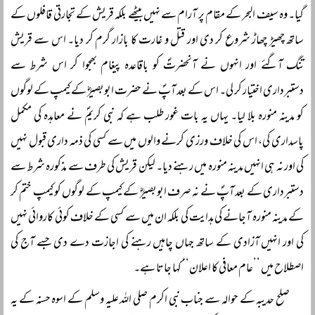
گیا۔ وہ سیف البحر کے مقام پر آرام سے نہیں بیٹھے بلکہ قریش کے تجارتی قافلوں کے
ساتھ چھیڑ چھاڑ شروع کر دی اور قتل و غارت کا بازار گرم کر دیا۔ اس سے قریش
تنگ آگئے اور انہوں نے آنحضرتؐ کو باقاعدہ پیغام بھجوا کر اس شرط سے
دستبرداری اختیار کر لی۔ اس کے بعد آپؐ نے حضرت ابوبصیرؓ کے کیمپ کے لوگوں
کو مدینہ منورہ بلا لیا۔ یہاں یہ بات غور طلب ہے کہ نبی کریمؐ نے معاہدہ کی مکمل
پاسداری کی، اس کی خلاف ورزی کرنے والوں میں سے کسی کی ذمہ داری قبول نہیں
کی اور نہ ہی انہیں مدینہ منورہ میں رہنے دیا۔ لیکن قریش کی طرف سے مذکورہ شرط سے
دستبرداری کے بعد آپؐ نے نہ صرف ابوبصیرؓ کے کیمپ کے لوگوں کو کیمپ ختم کر
کے مدینہ منورہ آجانے کی ہدایت کی بلکہ ان میں سے کسی کے خلاف کوئی کاروائی نہیں
کی اور انہیں آزادی کے ساتھ جہاں چاہیں رہنے کی اجازت دے دی جسے آج کی
اصطلاح میں ’’عام معافی کا اعلان‘‘ کہا جاتا ہے۔
صلح حدیبہ کے حوالہ سے جناب نبی اکرم صلی اللہ علیہ وسلم کے اسوہ حسنہ کے یہ