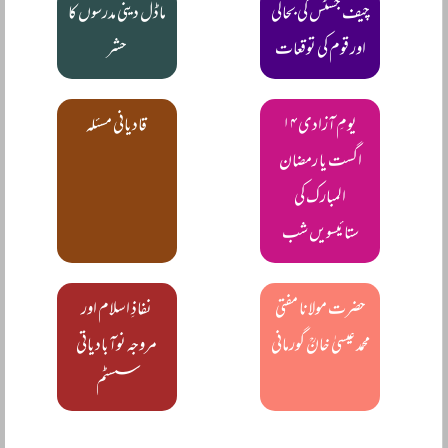
چیف جسٹس کی بحالی
ماڈل دینی مدرسوں کا
اور قوم کی توقعات
حشر
یومِ آزادی ۱۴
قادیانی مسئلہ
اگست یا رمضان
المبارک کی
ستائیسویں شب
حضرت مولانا مفتی
نفاذِ اسلام اور
محمد عیسیٰ خانؒ گورمانی
مروجہ نوآبادیاتی
سسٹم