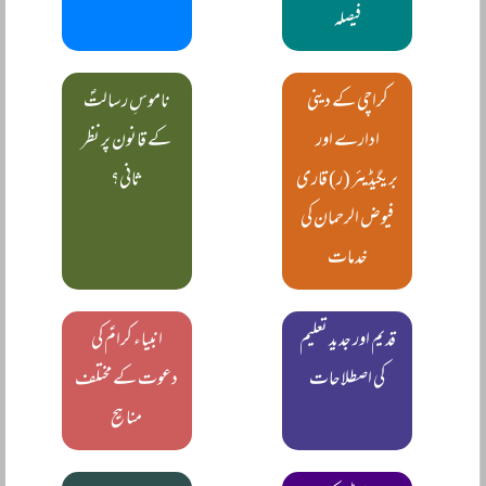
فیصلہ
کراچی کے دینی
ناموسِ رسالتؐ
ادارے اور
کے قانون پر نظر
بریگیڈیئر (ر) قاری
ثانی؟
فیوض الرحمان کی
خدمات
قدیم اور جدید تعلیم
انبیاء کرامؑ کی
کی اصطلاحات
دعوت کے مختلف
مناہج