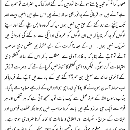
صحابہ کرامؓ کو تلبیہ پڑھتے ہوئے سنا تو وہیں رک گئے اور کہا کہ یہ حضرات تو عمرہ کے
لیے آئے ہیں اور قربانی کے جانور بھی ساتھ لائے ہیں اس لیے میں انہیں بیت اللہ
تک پہنچنے سے روکنے کے حق میں نہیں ہوں، یہ کہہ کر وہ واپس چلے گئے اور اپنے
لوگوں کو جا کر بتایا کہ میں ان لوگوں کو عمرہ کی ادائیگی سے روکنے کی کاروائی میں
شریک نہیں ہوں۔ اس کے بعد مذاکرات کے لیے مکرز بن حفص نامی صاحب
آئے تو آپؐ نے بتایا کہ یہ فاجر آدمی ہے، مطلب یہ کہ اس کے ساتھ گفتگو بڑی
احتیاط سے کرنا ہوگی۔ لیکن وہ ابھی گفتگو کا آغاز نہیں کر پائے تھے کہ ادھر سے قریش
کے آخری نمائندے سہیل بن عمروؓ آگئے جن کے بارے میں آپؐ نے فرمایا کہ
اب معاملہ آسان ہو جائے گا، چنانچہ ایسا ہی ہوا اور ان کے ذریعے معاہدہ طے پا گیا۔
جناب رسول اللہؐ کے طرز عمل سے ایک بات تو یہ سمجھ آتی ہے کہ ہر شخص اور ہر
قوم سے ایک ہی انداز و لہجے میں بات کرنا مناسب نہیں ہوتا بلکہ مختلف قوموں اور
طبقات کے مزاج، نفسیات اور اخلاق و عادات کا لحاظ کرنا ضروری ہوتا ہے۔