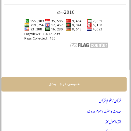
2016ء سے
عمومی درجہ بندی
قرآن / علومِ قرآن
حدیث و سنت / علومِ حدیث
فقہ / اصولِ فقہ