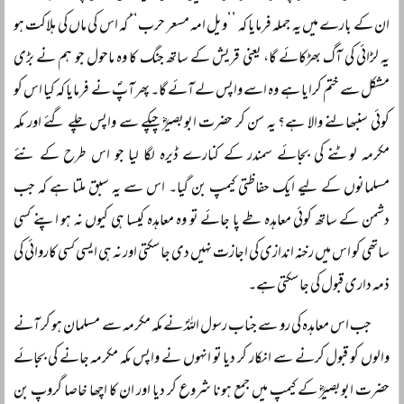
ان کے بارے میں یہ جملہ فرمایا کہ ’’ویل امہ مسعر حرب‘‘ کہ اس کی ماں کی ہلاکت ہو
یہ لڑائی کی آگ بھڑکائے گا، یعنی قریش کے ساتھ جنگ کا وہ ماحول جو ہم نے بڑی
مشکل سے ختم کرایا ہے وہ اسے واپس لے آئے گا۔ پھر آپؐ نے فرمایا کہ کیا اس کو
کوئی سنبھالنے والا ہے؟ یہ سن کر حضرت ابوبصیرؓ چپکے سے واپس چلے گئے اور مکہ
مکرمہ لوٹنے کی بجائے سمندر کے کنارے ڈیرہ لگا لیا جو اس طرح کے نئے
مسلمانوں کے لیے ایک حفاظتی کیمپ بن گیا۔ اس سے یہ سبق ملتا ہے کہ جب
دشمن کے ساتھ کوئی معاہدہ طے پا جائے تو وہ معاہدہ کیسا ہی کیوں نہ ہو اپنے کسی
ساتھی کو اس میں رخنہ اندازی کی اجازت نہیں دی جا سکتی اور نہ ہی ایسی کسی کاروائی کی
ذمہ داری قبول کی جا سکتی ہے۔
جب اس معاہدہ کی رو سے جناب رسول اللہؐ نے مکہ مکرمہ سے مسلمان ہو کر آنے
والوں کو قبول کرنے سے انکار کر دیا تو انہوں نے واپس مکہ مکرمہ جانے کی بجائے
حضرت ابوبصیرؓ کے کیمپ میں جمع ہونا شروع کر دیا اور ان کا اچھا خاصا گروپ بن