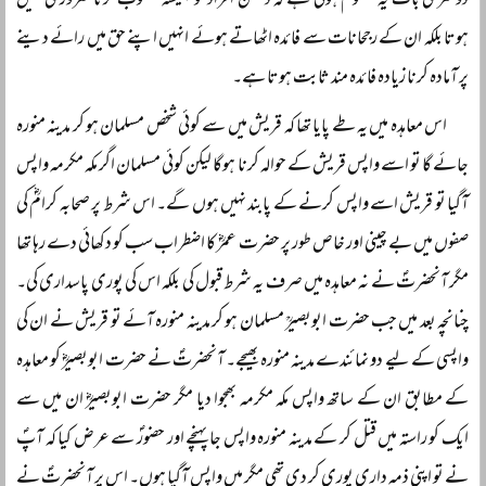
دوسری بات یہ معلوم ہوتی ہے کہ دشمن افراد کو ہمیشہ مغلوب کرنا ضروری نہیں
ہوتا بلکہ ان کے رجحانات سے فائدہ اٹھاتے ہوئے انہیں اپنے حق میں رائے دینے
پر آمادہ کرنا زیادہ فائدہ مند ثابت ہوتا ہے۔
اس معاہدہ میں یہ طے پایا تھا کہ قریش میں سے کوئی شخص مسلمان ہو کر مدینہ منورہ
جائے گا تو اسے واپس قریش کے حوالہ کرنا ہوگا لیکن کوئی مسلمان اگر مکہ مکرمہ واپس
آگیا تو قریش اسے واپس کرنے کے پابند نہیں ہوں گے۔ اس شرط پر صحابہ کرامؓ کی
صفوں میں بے چینی اور خاص طور پر حضرت عمرؓ کا اضطراب سب کو دکھائی دے رہا تھا
مگر آنحضرتؐ نے نہ معاہدہ میں صرف یہ شرط قبول کی بلکہ اس کی پوری پاسداری کی۔
چنانچہ بعد میں جب حضرت ابوبصیرؒ مسلمان ہو کر مدینہ منورہ آئے تو قریش نے ان کی
واپسی کے لیے دو نمائندے مدینہ منورہ بھیجے۔ آنحضرتؐ نے حضرت ابوبصیرؓ کو معاہدہ
کے مطابق ان کے ساتھ واپس مکہ مکرمہ بھجوا دیا مگر حضرت ابوبصیرؓ ان میں سے
ایک کو راستہ میں قتل کر کے مدینہ منورہ واپس جا پہنچے اور حضورؐ سے عرض کیا کہ آپؐ
نے تو اپنی ذمہ داری پوری کر دی تھی مگر میں واپس آگیا ہوں۔ اس پر آنحضرتؐ نے