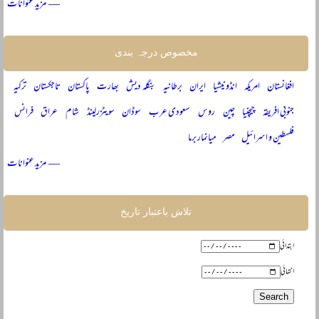
— مزید عنوانات
مخصوص درجہ بندی
افغانستان
امریکہ
انڈونیشیا
ایران
برطانیہ
بنگلہ دیش
بھارت
پاکستان
تاجکستان
ترکیہ
جنوبی افریقہ
چیچنیا
چین
روس
سعودی عرب
سوڈان
سویٹزرلینڈ
شام
عراق
فرانس
فلسطین و اسرائیل
مصر
میانمار برما
— مزید عنوانات
تلاش باعتبار تاریخ
ابتدائی
انتہائی