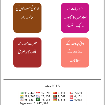
ضروریات اور
اراکانی مسلمانوں کی
معاوضوں کا تفاوت
حالت زار
۔ ایک استفسار
دینی جدوجہد کے
حضرت مولانا محمد
نئے ابھرتے
مالک کاندھلویؒ
امکانات
2016ء سے