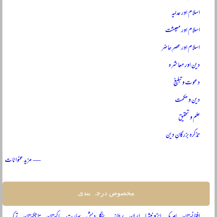
اسلام اور عدلیہ
اسلام اور معیشت
اسلام اور عصرِ حاضر
دین اور معاشرہ
دعوت و تبلیغ
دین و حکمت
علم و تحقیق
تذکرہ بزرگانِ دین
— مزید عنوانات
مخصوص درجہ بندی
افغانستان
امریکہ
انڈونیشیا
ایران
برطانیہ
بنگلہ دیش
بھارت
پاکستان
تاجکستان
ترکیہ