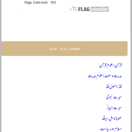
عمومی درجہ بندی
قرآن / علومِ قرآن
حدیث و سنت / علومِ حدیث
فقہ / اصولِ فقہ
سیرتِ نبویؐ
سیرتِ انبیاءؑ
صحابہؓ و اہلِ بیتؓ
اسلام اور سیاست