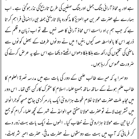
ہے اور یہ محاذ آرائی جنگ جمل اور جنگ صفین کی طرح تاریخ کی نذر ہوگئی ہے۔ اب
ہمارے لیے حضرت عمر بن عبد العزیزؒ کا مذکورہ بالا تاریخی جملہ ہی راہنمائی فراہم کرتا
ہے کہ جب ہم براہ راست اس محاذ آرائی کا حصہ نہیں تھے تو اب زبان و قلم کے
ذریعہ اس کا بالواسطہ حصہ کیوں بنیں؟ میں نے دونوں طرف کے بعض کونوں سے
ماضی کی تلخیوں کی راکھ سے ہلکا ہلکا دھواں اٹھتے دیکھا ہے اس لیے یہ عرض کرنے کی
ضرورت محسوس کر رہا ہوں۔
دوسرا یہ کہ میرے طالب علمی کے دور کی بات ہے میں مدرسہ نصرۃ العلوم کا
طالب علم ہونے کے ساتھ ساتھ جمعیۃ علماء اسلام کا متحرک کارکن بھی تھا۔ اس دور
میں مجاہد ملت حضرت مولانا غلام غوث ہزارویؒ ایک بار مرکزی جامع مسجد گوجرانوالہ
میں تشریف لائے تو حضرت مولانا مفتی عبد الواحدؒ نے شہر کے کچھ علماء کرام کو جمع
کر لیا جن سے مولانا ہزارویؒ نے خطاب کیا۔ انہوں نے ایک بات بہت زور دے
کر فرمائی کہ آپ میں بہت سے دوستوں نے حضرت مدنیؒ، حضرت امیر شریعتؒ،