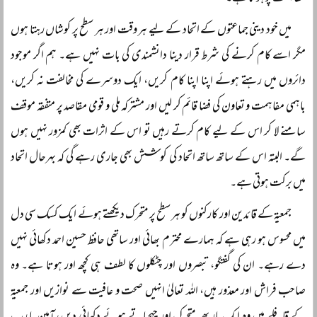
میں خود دینی جماعتوں کے اتحاد کے لیے ہر وقت اور ہر سطح پر کوشاں رہتا ہوں
مگر اسے کام کرنے کی شرط قرار دینا دانشمندی کی بات نہیں ہے۔ ہم اگر موجود
دائروں میں رہتے ہوئے اپنا اپنا کام کریں، ایک دوسرے کی مخالفت نہ کریں،
باہمی مفاہمت و تعاون کی فضا قائم کر لیں اور مشترکہ ملی و قومی مقاصد پر متفقہ موقف
سامنے لا کر اس کے لیے کام کرتے رہیں تو اس کے اثرات بھی کمزور نہیں ہوں
گے۔ البتہ اس کے ساتھ ساتھ اتحاد کی کوشش بھی جاری رہے گی کہ بہرحال اتحاد
میں برکت ہوتی ہے۔
جمعیۃ کے قائدین اور کارکنوں کو ہر سطح پر متحرک دیکھتے ہوئے ایک کسک سی دل
میں محسوس ہو رہی ہے کہ ہمارے محترم بھائی اور ساتھی حافظ حسین احمد دکھائی نہیں
دے رہے۔ ان کی گفتگو، تبصروں اور چٹکلوں کا لطف ہی کچھ اور ہوتا ہے۔ وہ
صاحب فراش اور معذور ہیں، اللہ تعالیٰ انہیں صحت و عافیت سے نوازیں اور جمعیۃ