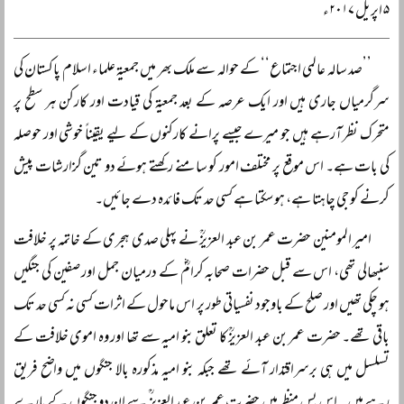
۵ اپریل ۲۰۱۷ء
’’صد سالہ عالمی اجتماع‘‘ کے حوالہ سے ملک بھر میں جمعیۃ علماء اسلام پاکستان کی
سرگرمیاں جاری ہیں اور ایک عرصہ کے بعد جمعیۃ کی قیادت اور کارکن ہر سطح پر
متحرک نظر آرہے ہیں جو میرے جیسے پرانے کارکنوں کے لیے یقیناً خوشی اور حوصلہ
کی بات ہے۔ اس موقع پر مختلف امور کو سامنے رکھتے ہوئے دو تین گزارشات پیش
کرنے کو جی چاہتا ہے، ہو سکتا ہے کسی حد تک فائدہ دے جائیں۔
امیر المومنین حضرت عمر بن عبد العزیزؒ نے پہلی صدی ہجری کے خاتمہ پر خلافت
سنبھالی تھی، اس سے قبل حضرات صحابہ کرامؓ کے درمیان جمل اور صفین کی جنگیں
ہو چکی تھیں اور صلح کے باوجود نفسیاتی طور پر اس ماحول کے اثرات کسی نہ کسی حد تک
باقی تھے۔ حضرت عمر بن عبد العزیزؒ کا تعلق بنو امیہ سے تھا اور وہ اموی خلافت کے
تسلسل میں ہی برسراقتدار آئے تھے جبکہ بنو امیہ مذکورہ بالا جنگوں میں واضح فریق