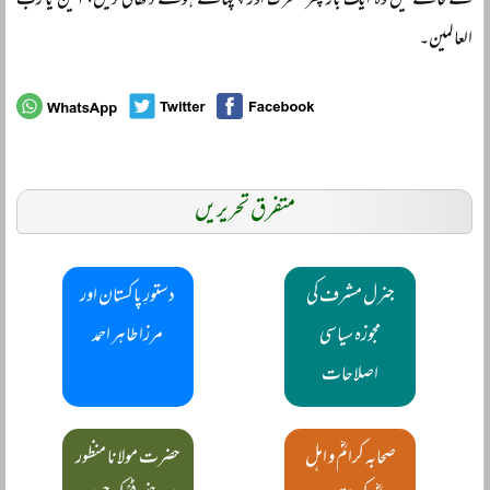
کے قافلے میں وہ ایک بار پھر متحرک اور چہچہاتے ہوئے دکھائی دیں، آمین یا رب
العالمین۔
متفرق تحریریں
جنرل مشرف کی
دستورِ پاکستان اور
مجوزہ سیاسی
مرزا طاہر احمد
اصلاحات
صحابہ کرامؓ و اہل
حضرت مولانا منظور