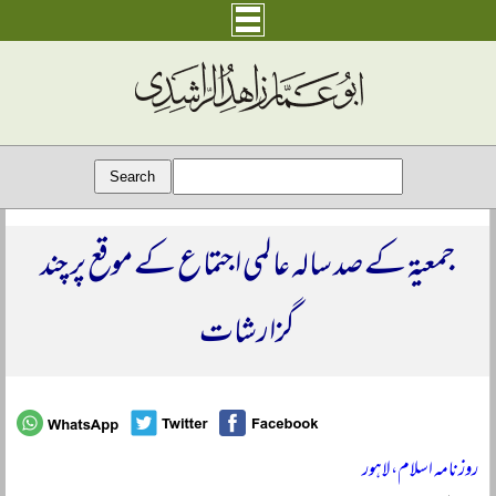
جمعیۃ کے صد سالہ عالمی اجتماع کے موقع پر چند
گزارشات
روزنامہ اسلام، لاہور