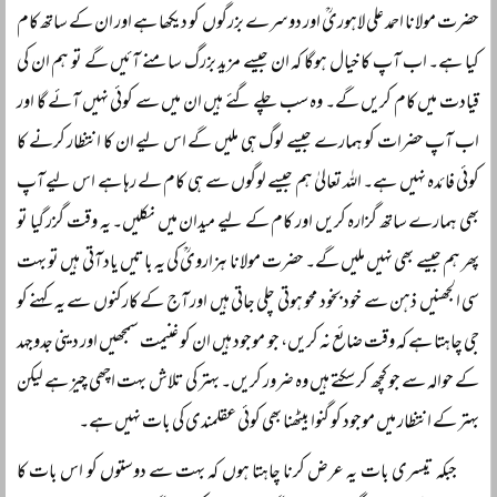
حضرت مولانا احمد علی لاہوریؒ اور دوسرے بزرگوں کو دیکھا ہے اور ان کے ساتھ کام
کیا ہے۔ اب آپ کا خیال ہوگا کہ ان جیسے مزید بزرگ سامنے آئیں گے تو ہم ان کی
قیادت میں کام کریں گے۔ وہ سب چلے گئے ہیں ان میں سے کوئی نہیں آئے گا اور
اب آپ حضرات کو ہمارے جیسے لوگ ہی ملیں گے اس لیے ان کا انتظار کرنے کا
کوئی فائدہ نہیں ہے۔ اللہ تعالیٰ ہم جیسے لوگوں سے ہی کام لے رہا ہے اس لیے آپ
بھی ہمارے ساتھ گزارہ کریں اور کام کے لیے میدان میں نکلیں۔ یہ وقت گزر گیا تو
پھر ہم جیسے بھی نہیں ملیں گے۔ حضرت مولانا ہزارویؒ کی یہ باتیں یاد آتی ہیں تو بہت
سی الجھنیں ذہن سے خود بخود محو ہوتی چلی جاتی ہیں اور آج کے کارکنوں سے یہ کہنے کو
جی چاہتا ہے کہ وقت ضائع نہ کریں، جو موجود ہیں ان کو غنیمت سمجھیں اور دینی جدوجہد
کے حوالہ سے جو کچھ کر سکتے ہیں وہ ضرور کریں۔ بہتر کی تلاش بہت اچھی چیز ہے لیکن
بہتر کے انتظار میں موجود کو گنوا بیٹھنا بھی کوئی عقلمندی کی بات نہیں ہے۔
جبکہ تیسری بات یہ عرض کرنا چاہتا ہوں کہ بہت سے دوستوں کو اس بات کا