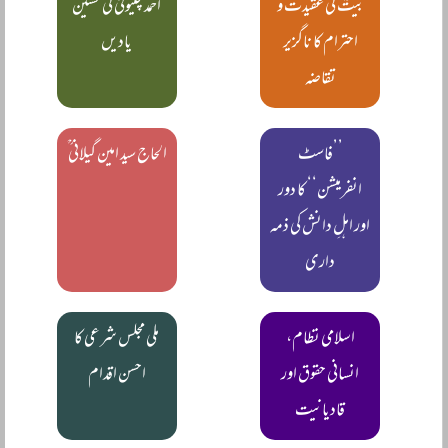
بیتؓ کی عقیدت و
احمد چنیوٹیؒ کی حسین
احترام کا ناگزیر
یادیں
تقاضہ
’’فاسٹ
الحاج سید امین گیلانی ؒ
انفرمیشن‘‘ کا دور
اور اہلِ دانش کی ذمہ
داری
اسلامی نظام،
ملی مجلس شرعی کا
انسانی حقوق اور
احسن اقدام
قادیانیت