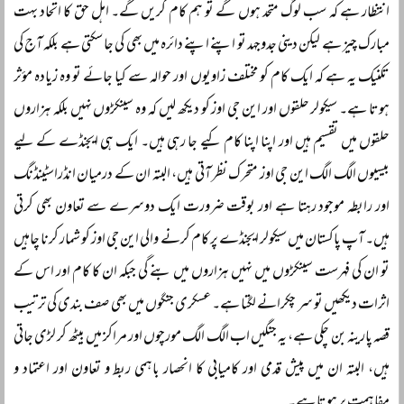
انتظار ہے کہ سب لوگ متحد ہوں گے تو ہم کام کریں گے۔ اہل حق کا اتحاد بہت
مبارک چیز ہے لیکن دینی جدوجہد تو اپنے اپنے دائرہ میں بھی کی جا سکتی ہے بلکہ آج کی
تکنیک یہ ہے کہ ایک کام کو مختلف زاویوں اور حوالہ سے کیا جائے تو وہ زیادہ مؤثر
ہوتا ہے۔ سیکولر حلقوں اور این جی اوز کو دیکھ لیں کہ وہ سینکڑوں نہیں بلکہ ہزاروں
حلقوں میں تقسیم ہیں اور اپنا اپنا کام کیے جا رہی ہیں۔ ایک ہی ایجنڈے کے لیے
بیسیوں الگ الگ این جی اوز متحرک نظر آتی ہیں، البتہ ان کے درمیان انڈراسٹینڈنگ
اور رابطہ موجود رہتا ہے اور بوقت ضرورت ایک دوسرے سے تعاون بھی کرتی
ہیں۔ آپ پاکستان میں سیکولر ایجنڈے پر کام کرنے والی این جی اوز کو شمار کرنا چاہیں
تو ان کی فہرست سینکڑوں میں نہیں ہزاروں میں بنے گی جبکہ ان کا کام اور اس کے
اثرات دیکھیں تو سر چکرانے لگتا ہے۔ عسکری جنگوں میں بھی صف بندی کی ترتیب
قصہ پارینہ بن چکی ہے، یہ جنگیں اب الگ الگ مورچوں اور مراکز میں بیٹھ کر لڑی جاتی
ہیں، البتہ ان میں پیش قدمی اور کامیابی کا انحصار باہمی ربط و تعاون اور اعتماد و
مفاہمت پر ہوتا ہے۔