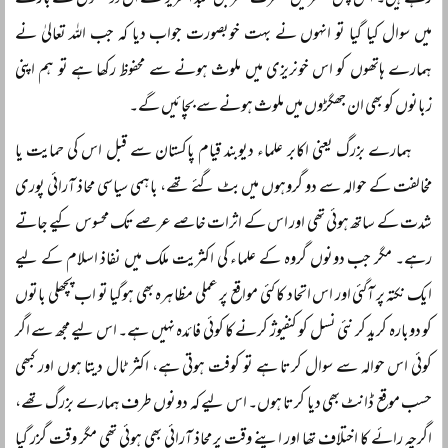
رہے ہیں۔ اس پس منظر میں حضرت عمر بن عبد العزیز ؒ سے ان دو جنگوں کے بارے
میں سوال کیا گیا تو انہوں نے بہت خوبصورت جواب دیا کہ جب اللہ تعالیٰ نے
ہمارے ہاتھوں کو اس خونریزی میں ملوث ہونے سے محفوظ رکھا ہے تو ہم اپنی
زبانوں کو بھی ان جھگڑوں میں ملوث ہونے سے بچائیں گے۔
ہمارے بزرگ یعنی اکابر علماء دیوبند قیام پاکستان سے قبل اس کی حمایت یا
مخالفت کے حوالہ سے دو گروہوں میں بٹ گئے تھے، باہمی سیاسی محاذ آرائی پوری
شدت کے ساتھ ہوئی تھی اور اس کے اثرات خاصے عرصے تک محسوس کیے جاتے
رہے۔ مگر جب دونوں گروہ کے علماء کی اکثریت ملک میں نفاذ اسلام کے لیے
ایک نکتہ پر آگئی اور اس اتحاد کا کئی مواقع پر عملی مظاہرہ بھی ہوگیا تو اب پچھلی باتوں
کو دوبارہ کرید کر نئی نسل کو کنفیوژ کرنے کا کوئی فائدہ نہیں ہے۔ اس لیے مجھ سے اگر
کوئی اس حوالہ سے سوال کرتا ہے تو کوفت ہوتی ہے، اکثر ٹال دیتا ہوں اور کبھی
حسب موقع ڈانٹ بھی دیا کرتا ہوں۔ اس لیے کہ دونوں طرف ہمارے بزرگ تھے،
اگرچہ رائے کا اختلاف تھا اور اپنے وقت پر محاذ آرائی بھی ہوئی تھی مگر وقت گزر گیا