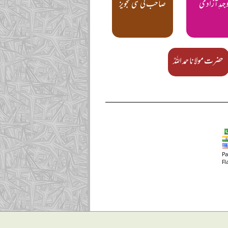
جہدِ آزادی
صاحب کی نئی تجویز
حضرت مولانا حمد اللہؒ