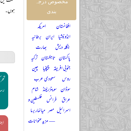
سنت میں ہو
مخصوص درجہ
ہوں۔
بندی
افغانستان
امریکہ
انڈونیشیا
ایران
برطانیہ
بنگلہ دیش
بھارت
پاکستان
تاجکستان
ترکیہ
جنوبی افریقہ
چیچنیا
چین
روس
سعودی عرب
تحر
سوڈان
سویٹزرلینڈ
شام
رسا
عراق
فرانس
فلسطین و
اسرائیل
مصر
میانمار برما
— مزید عنوانات
اجت