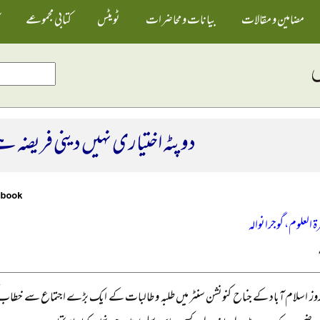
مضامین و مقالات
بیانات و محاضرات
ٹویٹس
کتابی مجموعے
دوپٹہ اختیاری نہیں دینی فریضہ ہ
ۃ العلوم، گوجرانوالہ
روز اسلام آباد کے جناح کنونشن سنٹر میں طلبہ و طالبات کے ایک بڑے اجتماع سے خط