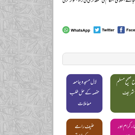
ائے اسلامی احکام کی عملداری کی راہ ہموار کرتی
 صحیح مسلم
لال مسجد و جامعہ
شریف
حفصہ کے حل طلب
معاملات
اء کرام اور
حنیف رامے