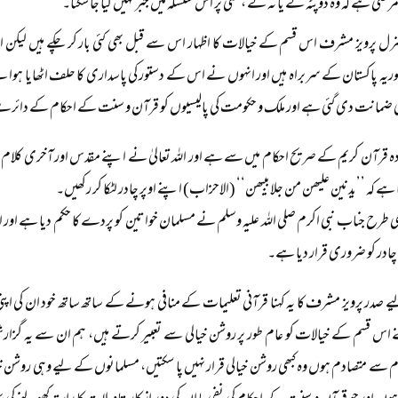
ضی ہے کہ وہ دوپٹہ لے یا نہ لے ، کسی پر اس سلسلہ میں جبر نہیں کیا جا سکتا۔
رل پرویز مشرف اس قسم کے خیالات کا اظہار اس سے قبل بھی کئی بار کر چکے ہیں لیکن ای
وریہ پاکستان کے سربراہ ہیں اور انہوں نے اس کے دستور کی پاسداری کا حلف اٹھایا ہوا
 ضمانت دی گئی ہے اور ملک و حکومت کی پالیسیوں کو قرآن و سنت کے احکام کے دائرے میں
دہ قرآن کریم کے صریح احکام میں سے ہے اور اللہ تعالیٰ نے اپنے مقدس اور آخری کلام 
 ہے کہ ’’یدنین علیھن من جلابیبھن‘‘ (الاحزاب) اپنے اوپر چادر لٹکا کر رکھیں۔
ی طرح جناب نبی اکرم صلی اللہ علیہ وسلم نے مسلمان خواتین کو پردے کا حکم دیا ہے 
چادر کو ضروری قرار دیا ہے۔
 صدر پرویز مشرف کا یہ کہنا قرآنی تعلیمات کے منافی ہونے کے ساتھ ساتھ خود ان کی ا
ے اس قسم کے خیالات کو عام طور پر روشن خیالی سے تعبیر کرتے ہیں، ہم ان سے یہ گزا
 سے متصادم ہوں وہ کبھی روشن خیالی قرار نہیں پا سکتیں، مسلمانوں کے لیے وہی روشن خ