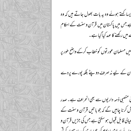
سا کہتے ہوئے وہ یہ بات بھول جاتے ہیں کہ وہ
 ہے جس میں پاکستان میں قرآن و سنت کے احکام
 رکھنے کا عہد کیا گیا ہے۔
میں مسلمان عورتوں کو خطاب کرکے واضح طور پر
اور ان کے لیے نہ صرف دوپٹے بلکہ پورے پردے
پنی منصبی ذمہ داریوں سے بھی انحراف ہے۔ صدر
رش کرنا چاہیں گے کہ جو باتیں قرآن و سنت کے
یالی قابل قبول ہو سکتی ہے جس کی جڑیں قرآن و