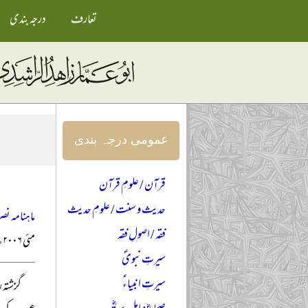
تعارف
درجہ بندی
عمومی درجہ بندی
قرآن / علومِ قرآن
حدیث و سنت / علومِ حدیث
ماہنامہ نصر
فقہ / اصولِ فقہ
مئی ۲۰۰۶ء
سیرتِ نبویؐ
سیرتِ انبیاءؑ
گزشتہ 