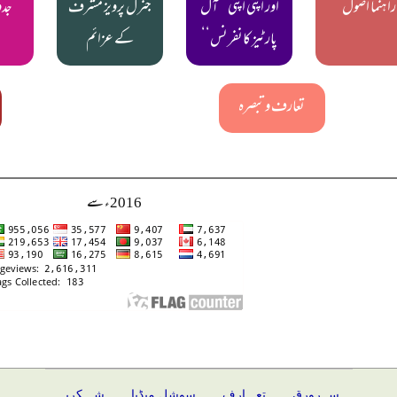
راہنما اصول
اور اپنی اپنی ’’آل
جنرل پرویز مشرف
جدو
پارٹیز کانفرنس‘‘
کے عزائم
تعارف و تبصرہ
2016ء سے
ســرورق
تعـــارف
سوشل میڈیا
شـــکریہ