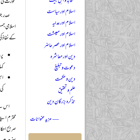
صحابہؓ و اہلِ بیتؓ
عورت کی مر
اسلام اور سیاست
صدر جن
اسلام اور عدلیہ
اسلامی جمہ
اسلام اور معیشت
کے نفاذ کی
اسلام اور عصرِ حاضر
پر
دین اور معاشرہ
کہا
دعوت و تبلیغ
اس
دین و حکمت
کی 
علم و تحقیق
تذکرہ بزرگانِ دین
اس لیے
محترم اپن
— مزید عنوانات
صریح احکام