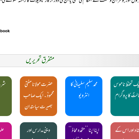
ں اور جو قرآن و سنت کے احکام کی نفی یا ان کی دور از کار تاویلات کا راستہ کھولنے کی بج
متفرق تحریریں
یک تحفظ ناموس
محمد سلیم سلیمانی کا
حضرت مولانا مفتی
شرح
لتؐ کا پروگرام
انٹرویو
محمودؒ ۔ ایک صاحب
بصیرت سیاستدان
ہاد اور اس کے
اپنا اپنا ’’متحدہ محاذ‘‘
دینی مدارس اور
علم