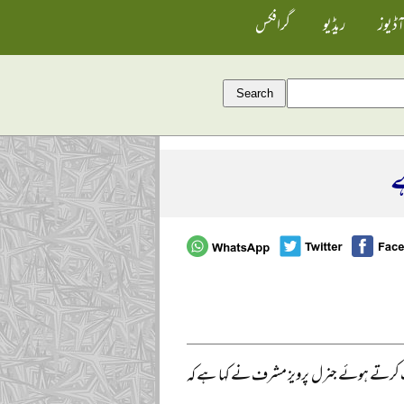
آڈیوز
ریڈیو
گرافکس
ے
اب کرتے ہوئے جنرل پرویز مشرف نے کہا ہے کہ