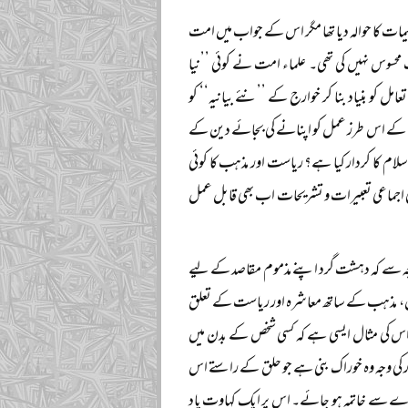
ات کا حوالہ دیا تھا مگر اس کے جواب میں امت
محسوس نہیں کی تھی۔ علماء امت نے کوئی ’’نیا
امل کو بنیاد بنا کر خوارج کے ’’نئے بیانیہ‘‘ کو
نؒ کے اس طرز عمل کو اپنانے کی بجائے دین کے
لام کا کردار کیا ہے؟ ریاست اور مذہب کا کوئی
 اجماعی تعبیرات و تشریحات اب بھی قابل عمل
جہ سے کہ دہشت گرد اپنے مذموم مقاصد کے لیے
 ہیں، مذہب کے ساتھ معاشرہ اور ریاست کے تعلق
۔ اس کی مثال ایسی ہے کہ کسی شخص کے بدن میں
ور کی وجہ وہ خوراک بنی ہے جو حلق کے راستے اس
ے سے خاتمہ ہو جائے۔ اس پر ایک کہاوت یاد