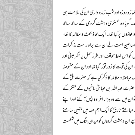
 نماز و روزہ اور شب زندہ داری ان کی علامت بن
تھے۔ گویا وہ عسکری دہشت گردی کے ساتھ ساتھ
ں پر کیا تھا۔ ایک محاذ بحث و مکالمہ کا تھا،
 دیگر اساطین امت نے ان سے براہ راست مذاکرات
 اس غلط موقف اور طرز عمل پر نظر ثانی اور
ن کی قوت کا زور توڑا گیا تھا اور ان کے مقبوضہ
مباحثہ و مکالمہ کا ذکر کیا ہے کہ حضرت علیؓ کے
ضرت عبد اللہ بن عباسؓ باغیوں کے لشکر کے
ن میں سے دو ہزار افراد واپس آگئے اور اپنے
مباحثے تاریخ کا ایک اہم حصہ ہیں جنہیں سامنے
یعے ان دہشت گردوں کو میدان جنگ میں شکست