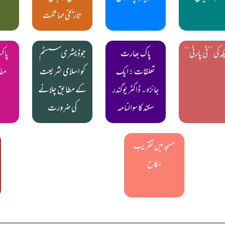
تاریخی مماثلت
کہ کی ’’ٹی پارٹی‘‘
پاک بھارت
جوڈیشری سسٹم
پاکس
تعلقات : ایک
کو اسلامی شریعت
مفا
جائزہ ۔ ڈاکٹر یوگندر
کے مطابق چلانے
سکند کا سوالنامہ
کی ضرورت
مسجد میں تقریبِ
نکاح