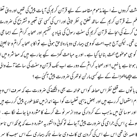
ت گردوں نے اپنے مذموم مقاصد کے لیے قرآن کریم کی آیات پیش کی تھیں اور دینی تعلیم
 نے قرآن کریم کے ساتھ تعلق پر نظر ثانی اور اس کی کسی نئی تعبیر و تشریح کی ضرورت 
یش کرنے کی بجائے قرآن کریم کی سنتِ رسولؐ کی بنیاد پر تفہیم اور صحابہ کرامؓ کے اجماعی تع
ی۔ لیکن آج جب امت کو وہی بیماری دوبارہ لاحق ہوئی ہے تو اکابر صحابہ کرامؓ و تابعی
کو ہی موضوع بحث بنا لیا گیا ہے۔ اور یہ مباحث کھڑے کیے جا رہے ہیں کہ معاشرہ میں اس
ق ہوتا ہے یانہیں؟ اور صحابہ کرامؓ کے دور سے اب تک قرآن و سنت کی سامنے آنے والی
سے پیچھا چھڑانے کے لیے کسی مارٹن لوتھر کی ضرورت پیش آگئی ہے؟
 باتوں سے قطع نظر اس معاملہ کو اس حوالہ سے بھی دیکھنے کی ضرورت ہے کہ صرف اس و
م استعمال کر رہے ہیں اور بعض مذہبی تعلیمات کو اپنے انداز میں غلط طور پر پیش کر رہے
ی اور سوسائٹی میں مذہب کے کردار کی حدود ازسرنو طے کرنے کا مشورہ دیا جانے لگا ہے
 ہونے پر اس کی جراحی کی ضرورت پیش آجائے تو کوئی دانشور یہ مشورہ دے کہ چونکہ اس ناس
ا حصہ بنی تھی اس لیے اس کی گردن ہی کاٹ دی جائے تاکہ بیماری کے اس سبب کا سر