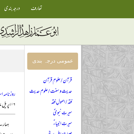
تعارف
درجہ بندی
عمومی درجہ بندی
قرآن / علومِ قرآن
حدیث و سنت / علومِ حدیث
روزنامہ اس
فقہ / اصولِ فقہ
۱۶ اپریل ۲۰۱۷ء
سیرتِ نبویؐ
سیرتِ انبیاءؑ
ہمارے 