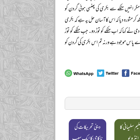
مگر انہیں مٹکے سے بکری کی پھنسی ہوئی گردن کو
 کر مشورہ دیا کہ اس کا آسان حل یہ ہے کہ بکری
می نے کہا کہ اب مٹکے کو توڑ دو۔ جب مٹکے کو توڑ
ہارے پاس موجود ہے ورنہ تم اس بکری کی گردن کو
سلیم سلیمانی کا
دینی تحریکات کی
انٹرویو
ناکامی کا ایک سبب