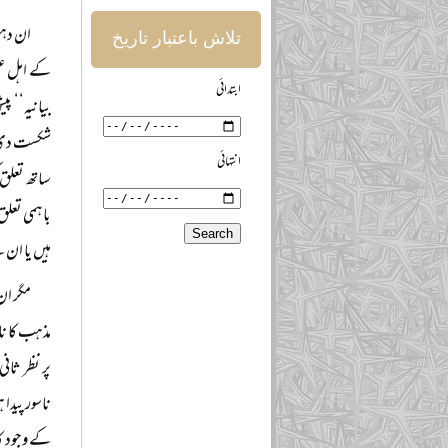
ان دہش
تلاش باعتبار تاریخ
کے اہل علم
ابتدائی
بیانیہ‘‘ پ
شکست دی تھ
انتہائی
ساتھ تعلق 
باہمی تعل
ہیں یا ان 
مگر ان
مذہب کا نا
پر نظر ثان
ناسور پیدا
کے وجود ک