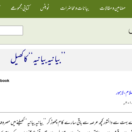
مضامین و مقالات
بیانات و محاضرات
ٹویٹس
کتابی مجموعے
’’بیانیہ بیانیہ‘‘ کا کھیل
لام، لاہور
بہت سے دانشور کچھ عرصہ سے باقی سارے کام چھوڑ کر ’’بیانیہ بیانیہ‘‘ کھیلنے میں مصرو