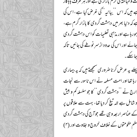
 بحث و مباحثہ کی گرم بازاری ہے اور ہر طرف ہاہاکار
 ہیں کہ اس ’’بیانیہ‘‘ کی غرض کیا ہے، اس کی
کہ دنیا بھر میں دہشت گردی کا بازار گرم ہے،
و رہا ہے اور مذہبی تعلیمات کو اس دہشت گردی
 جائے اور اس کی حدود ازسرِنو طے کی جائیں تاکہ
جا سکے۔
لے یہ عرض کرنا ضروری سمجھتے ہیں کہ یہ بیماری
 رہا تھا اور امت مسلمہ نے اس ناسور سے نجات
ارج نے ’’دہشت گردی‘‘ کا جو سلسلہ کم و بیش
شامل ہے تہہ تیغ کر دیا تھا، بہت سے علاقوں پر
 کے عناصر اربعہ وہی تھے جو آج کی دہشت گردی
کے ہیں۔ مثلاً (۱) اپنے مخالفین کی عمومی تکفیر (۲) ہر طرف قتل و قتال کی گرم بازاری (۳) مسلمہ مسلم حکومتوں کے خلاف خروج و بغاوت اور (۴)