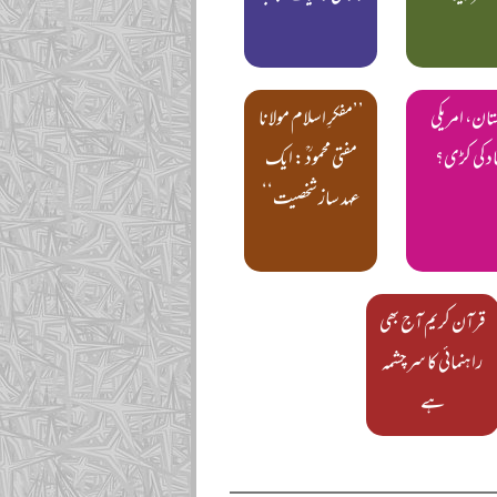
تان، امریکی
’’مفکرِ اسلام مولانا
د کی کڑی؟
مفتی محمودؒ : ایک
عہد ساز شخصیت‘‘
قرآن کریم آج بھی
راہنمائی کا سرچشمہ
ہے