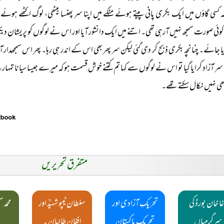
 کسی گاؤں میں ایک بکری پانی پیتے ہوئے مٹکے میں اپنا سر پھنسا بیٹھی، لوگ اکٹھے ہوئے 
کوئی صورت سمجھ نہیں آرہی تھی۔ اتنے میں ایک دانشور آیا اور اس نے لوگوں کو پریشان دیکھ
دیا جائے۔ چنانچہ بکری ذبح کر دی گئی لیکن سر پھر بھی اس کے اندر ہی رہا۔ پھر اس سمجھدار آد
 سر آزاد کرایا گیا تو اس نے لوگوں سے کہا تم کتنے خوش قسمت ہو کہ میرے جیسا سیانا تم
ھی نہیں نکال سکتے تھے۔
متفرق تحریریں
ا خان بورڈ کی
تحریکِ آزادی اور
سلطان ٹیپو شہیدؒ اور
محمد 
سرگرمیاں
تحریکِ پاکستان
افغان طالبان ۔