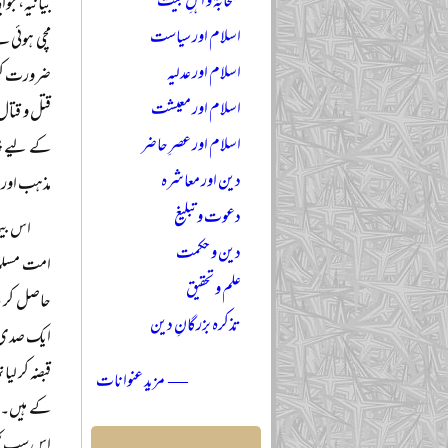
صحابہؓ و اہلِ بیتؓ
بیانیہ، جوا
اسلام اور سیاست
مچی ہوئی 
اسلام اور عدلیہ
ضرورت کیوں
اسلام اور معیشت
قتل و قتال
اسلام اور عصرِ حاضر
کے لیے پیش
دین اور معاشرہ
مذہب اور 
دعوت و تبلیغ
اس بیم
دین و حکمت
امت مسلمہ
علم و تحقیق
حاصل کر ل
تذکرہ بزرگانِ دین
ایک صدی تک
قبضہ کر ل
— مزید عنوانات
اس سب کچ