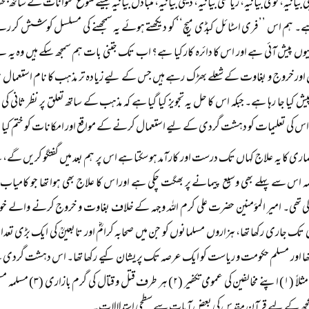
بی بیانیہ، قومی بیانیہ، ریاستی بیانیہ، دینی بیانیہ، متبادل بیانیہ جیسے متنوع عنوانات کے ساتھ
ہے۔ ہم اس ’’فری اسٹائل کبڈی میچ‘‘ کو دیکھتے ہوئے یہ سمجھنے کی مسلسل کوشش کر رہے
 پیش آئی ہے اور اس کا دائرہ کار کیا ہے؟ اب تک جتنی بات ہم سمجھ سکے ہیں وہ یہ ہے 
 اور خروج و بغاوت کے شعلے بھڑک رہے ہیں جس کے لیے زیادہ تر مذہب کا نام استعمال ہ
 کیا جا رہا ہے۔ جبکہ اس کا حل یہ تجویز کیا گیا ہے کہ مذہب کے ساتھ تعلق پر نظر ثانی کی
اس کی تعلیمات کو دہشت گردی کے لیے استعمال کرنے کے مواقع اور امکانات کو ختم کیا 
اری کا یہ علاج کہاں تک درست اور کارآمد ہو سکتا ہے اس پر ہم بعد میں گفتگو کریں گے، پہ
 اس سے پہلے بھی وسیع پیمانے پر بھگت چکی ہے اورا س کا علاج بھی ہوا تھا جو کامیاب
ی تھی۔ امیر المؤمنین حضرت علی کرم اللہ وجہہ کے خلاف بغاوت و خروج کرنے والے خو
 جاری رکھا تھا، ہزاروں مسلمانوں کو جن میں صحابہ کرامؓ اور تابعینؒ کی ایک بڑی تعداد 
یا تھا اور مسلم حکومت و ریاست کو ایک عرصہ تک پریشان کیے رکھا تھا۔ اس دہشت گردی
ھ کے لیے قرآن مقدس کی بعض آیات سے سطحی استدلالات۔