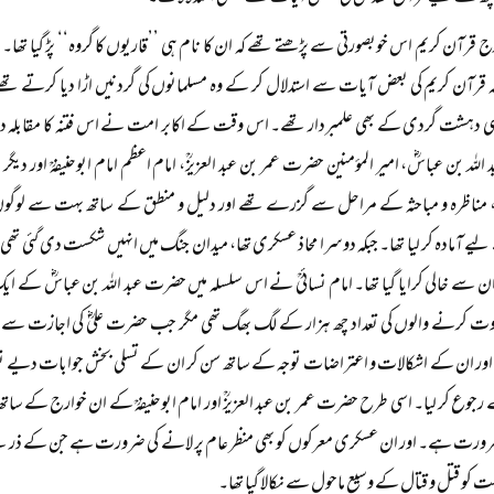
رج قرآن کریم اس خوبصورتی سے پڑھتے تھے کہ ان کا نام ہی ’’قاریوں کا گروہ‘‘ پڑ گیا تھا۔
بکہ قرآن کریم کی بعض آیات سے استدلال کر کے وہ مسلمانوں کی گردنیں اڑا دیا کرتے 
ی دہشت گردی کے بھی علمبردار تھے۔ اس وقت کے اکابر امت نے اس فتنہ کا مقابلہ دو محاذو
للہ بن عباسؓ، امیر المؤمنین حضرت عمر بن عبد العزیزؒ، امام اعظم امام ابوحنیفہؒ اور
مناظرہ و مباحثہ کے مراحل سے گزرے تھے اور دلیل و منطق کے ساتھ بہت سے لوگوں کو
ے آمادہ کر لیا تھا۔ جبکہ دوسرا محاذ عسکری تھا، میدان جنگ میں انہیں شکست دی گئی تھی، ا
ان سے خالی کرایا گیا تھا۔ امام نسائیؒ نے اس سلسلہ میں حضرت عبد اللہ بن عباسؓ کے ایک 
ت کرنے والوں کی تعداد چھ ہزار کے لگ بھگ تھی مگر جب حضرت علیؓ کی اجازت سے ح
ور ان کے اشکالات و اعتراضات توجہ کے ساتھ سن کر ان کے تسلی بخش جوابات دیے تو ا
وع کر لیا۔ اسی طرح حضرت عمر بن عبد العزیزؒ اور امام ابوحنیفہؒ کے ان خوارج کے ساتھ 
رورت ہے۔ اور ان عسکری معرکوں کو بھی منظر عام پر لانے کی ضرورت ہے جن کے ذر
کو قتل و قتال کے وسیع ماحول سے نکالا گیا تھا۔