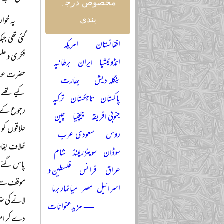
مخصوص درجہ
یہ خوا
بندی
گئی تھی ج
افغانستان
امریکہ
فکری و علم
انڈونیشیا
ایران
برطانیہ
حضرت عبد ا
بنگلہ دیش
بھارت
کیے تھے، 
پاکستان
تاجکستان
ترکیہ
رجوع کے لی
جنوبی افریقہ
چیچنیا
چین
علاقوں کو 
روس
سعودی عرب
خلاف بغاو
سوڈان
سویٹزرلینڈ
شام
پاس گئے ا
عراق
فرانس
فلسطین و
موقف سے رج
اسرائیل
مصر
میانمار برما
لانے کی ض
— مزید عنوانات
دے کر امت 