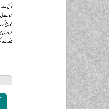
آگئی ہے کہ
نکالنے کی 
کو ذبح کر 
کر بکری کا
مٹکے سے کب
آغ