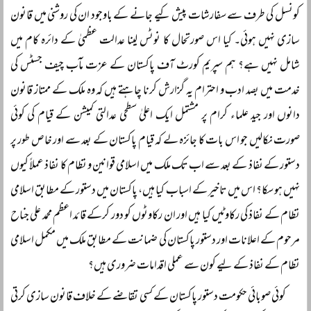
کونسل کی طرف سے سفارشات پیش کیے جانے کے باوجود ان کی روشنی میں قانون
سازی نہیں ہوئی۔ کیا اس صورتحال کا نوٹس لینا عدالت عظمیٰ کے دائرہ کام میں
شامل نہیں ہے؟ ہم سپریم کورٹ آف پاکستان کے عزت مآب چیف جسٹس کی
خدمت میں بصد ادب و احترام یہ گزارش کرنا چاہتے ہیں کہ وہ ملک کے ممتاز قانون
دانوں اور جید علماء کرام پر مشتمل ایک اعلیٰ سطحی عدالتی کمیشن کے قیام کی کوئی
صورت نکالیں جو اس بات کا جائزہ لے کہ قیام پاکستان کے بعد سے اور خاص طور پر
دستور کے نفاذ کے بعد سے اب تک ملک میں اسلامی قوانین و نظام کا نفاذ عملاً کیوں
نہیں ہو سکا؟ اس میں تاخیر کے اسباب کیا ہیں، پاکستان میں دستور کے مطابق اسلامی
نظام کے نفاذ کی رکاوٹیں کیا ہیں اور ان رکاوٹوں کو دور کرکے قائد اعظم محمد علی جناح
مرحوم کے اعلانات اور دستور پاکستان کی ضمانت کے مطابق ملک میں مکمل اسلامی
نظام کے نفاذ کے لیے کون سے عملی اقدامات ضروری ہیں؟
کوئی صوبائی حکومت دستور پاکستان کے کسی تقاضے کے خلاف قانون سازی کرتی