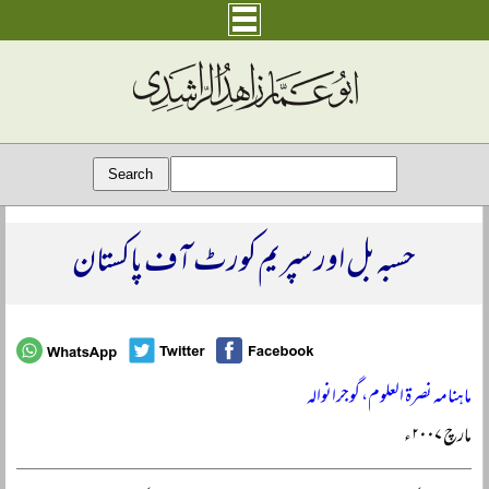
حسبہ بل اور سپریم کورٹ آف پاکستان
ماہنامہ نصرۃ العلوم، گوجرانوالہ
مارچ ۲۰۰۷ء