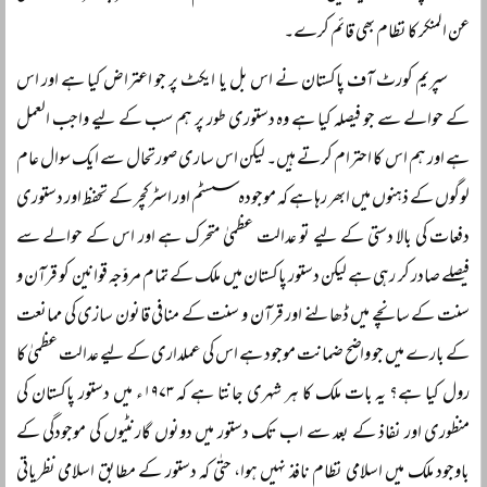
عن المنکر کا نظام بھی قائم کرے۔
سپریم کورٹ آف پاکستان نے اس بل یا ایکٹ پر جو اعتراض کیا ہے اور اس
کے حوالے سے جو فیصلہ کیا ہے وہ دستوری طور پر ہم سب کے لیے واجب العمل
ہے اور ہم اس کا احترام کرتے ہیں۔ لیکن اس ساری صورتحال سے ایک سوال عام
لوگوں کے ذہنوں میں ابھر رہا ہے کہ موجودہ سسٹم اور اسٹرکچر کے تحفظ اور دستوری
دفعات کی بالا دستی کے لیے تو عدالت عظمیٰ متحرک ہے اور اس کے حوالے سے
فیصلے صادر کر رہی ہے لیکن دستور پاکستان میں ملک کے تمام مروّجہ قوانین کو قرآن و
سنت کے سانچے میں ڈھالنے اور قرآن و سنت کے منافی قانون سازی کی ممانعت
کے بارے میں جو واضح ضمانت موجود ہے اس کی عملداری کے لیے عدالت عظمیٰ کا
رول کیا ہے؟ یہ بات ملک کا ہر شہری جانتا ہے کہ ۱۹۷۳ء میں دستور پاکستان کی
منظوری اور نفاذ کے بعد سے اب تک دستور میں دونوں گارنٹیوں کی موجودگی کے
باوجود ملک میں اسلامی نظام نافذ نہیں ہوا، حتٰی کہ دستور کے مطابق اسلامی نظریاتی