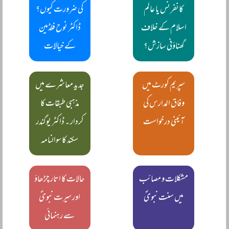
کانفرنس یا عالم
کی ضرورت کیوں؟
اسلام کے خلاف
ڈاکٹر نوح فلڈمین
گھناؤنی سازش؟
کے خیالات
سپریم کورٹ میں
جدید معاشرے میں
وفاق المدارس کی
مذہبی طبقات کا
آئینی درخواست
کردار ۔ ڈاکٹر یوگندر
سکند کا سوالنامہ
مشکلات و مصائب
حالات کا اتار چڑھاؤ
میں سنت نبویؐ
اور سیرت نبویؐ
سے رہنمائی