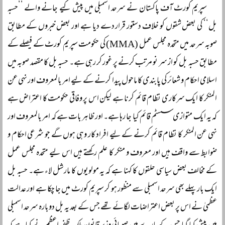
سپریم کورٹ آف پاکستان نے سرحد اسمبلی میں پیش کیے جانے والے ’’حسبہ
بل‘‘ کی بعض شقوں کو خلاف دستور قرار دے دیا ہے اور بعض خبروں کے مطابق
صوبہ سرحد میں متحدہ مجلس عمل (MMA) کی حکومت سپریم کورٹ کے فیصلے کے
مطابق حسبہ بل کو از سر نو مرتب کرنے پر غور کر رہی ہے۔ حسبہ بل کا مقصد صوبہ میں
اسلامی احکام و شعائر کی پابندی کا ماحول پیدا کرنے کے لیے امر بالمعروف اور نہی عن
المنکر کا ایک سرکاری نظام قائم کرنا ہے لیکن اس پر وفاقی حکومت کا اعتراض ہے
کہ یہ ایک متوازی سسٹم قائم کیا جا رہا ہے۔ اور ظاہر بات ہے کہ امر بالمعروف اور
نہی عن المنکر کا نظام قائم کرنے کے لیے افراد کار وہی ہوں گے جو شرعی احکام و
ضوابط سے واقف ہیں اور معروف و منکر کا علم رکھتے ہیں اس لیے متحدہ مجلس عمل
کے مخالف بعض سیاسی حلقوں کا کہنا ہے کہ یہ مولویوں کا مارشل لاء ہے۔ حسبہ بل
ایک بار پہلے بھی سرحد اسمبلی سے منظور ہو کر سپریم کورٹ میں جا چکا ہے اور عدالت
عظمیٰ نے اس پر بعض اعتراضات لگائے تھے جس کے بعد یہ بل دوبارہ سرحد اسمبلی