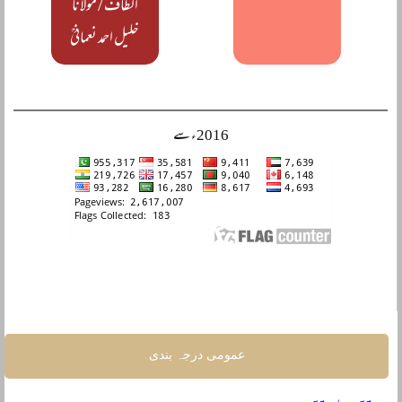
الطافؒ / مولانا
خلیل احمد نعمانیؒ
2016ء سے
عمومی درجہ بندی