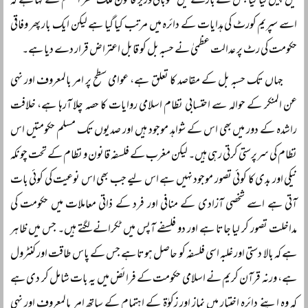
میں پیش کیا گیا جس کے بارے میں صوبائی وزیر قانون ملک ظفر اعظم نے کہا ہے کہ
اسے سپریم کورٹ کی ہدایات کے دائرہ میں مرتب کیا گیا ہے لیکن ایک بار پھر وفاقی
حکومت کی رٹ پر عدالت عظمیٰ نے حسبہ بل کو قابل اعتراض قرار دے دیا ہے۔
جہاں تک حسبہ بل کے مقاصد کا تعلق ہے، عوامی سطح پر امر بالمعروف اور نہی
عن المنکر کے حوالہ سے احتسابی نظام اسلامی روایات کا حصہ چلا آرہا ہے، خلافت
راشدہ کے دور میں بھی اس کے شواہد موجود ہیں اور صدیوں تک مسلم حکومتیں اس
نظام کی سرپرستی کرتی رہی ہیں۔ لیکن مغرب کے فلسفہ قانون و نظام کے تحت چونکہ
نیکی اور بدی کا کوئی تصور موجود نہیں ہے اس لیے جب بھی اس نوعیت کی کوئی بات
آتی ہے اسے شخصی آزادی کے منافی اور فرد کے ذاتی معاملات میں حکومت کی
مداخلت تصور کر لیا جاتا ہے اور دو فلسفے آپس میں ٹکرانے لگتے ہیں۔ جس میں ظاہر
ہے کہ بالا دستی اور غلبہ اسی فلسفہ کو حاصل ہوتا ہے جس کے پاس طاقت اور کنٹرول
ہے، ورنہ قرآن کریم نے اسلامی حکومت کے فرائض میں یہ بات شامل کر دی ہے
کہ وہ اپنے دائرہ اختیار میں نماز اور زکوٰۃ کے اہتمام کے ساتھ امر بالمعروف اور نہی