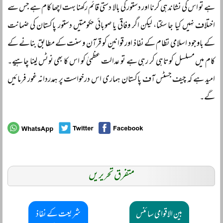
ہے تو اس کی نشاندہی کرنا اور دستور کی بالا دستی قائم رکھنا بہت اچھا کام ہے جس سے
اختلاف نہیں کیا جا سکتا، لیکن اگر وفاقی یا صوبائی حکومتیں دستور پاکستان کی ضمانت
کے باوجود اسلامی نظام کے نفاذ اور قوانین کو قرآن و سنت کے مطابق بنانے کے
کام میں مسلسل کوتاہی کر رہی ہے تو عدالت عظمیٰ کو اس کا بھی نوٹس لینا چاہیے۔
امید ہے کہ چیف جسٹس آف پاکستان ہماری اس درخواست پر ہمدردانہ غور فرمائیں
گے۔
متفرق تحریریں
بین الاقوامی سائنس
شریعت کے نفاذ