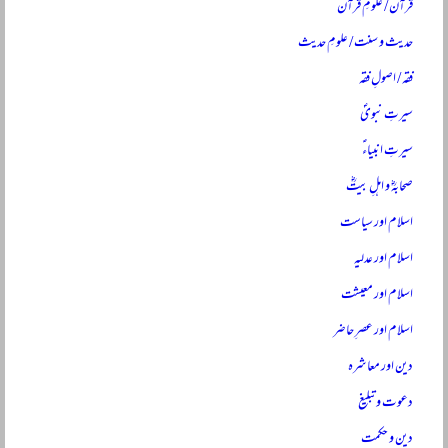
قرآن / علومِ قرآن
حدیث و سنت / علومِ حدیث
فقہ / اصولِ فقہ
سیرتِ نبویؐ
سیرتِ انبیاءؑ
صحابہؓ و اہلِ بیتؓ
اسلام اور سیاست
اسلام اور عدلیہ
اسلام اور معیشت
اسلام اور عصرِ حاضر
دین اور معاشرہ
دعوت و تبلیغ
دین و حکمت