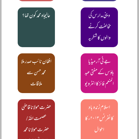
دینی مدارس کی
عالیجاہ محمد کون تھا؟
مخالفت کرنے
والوں کا شکریہ
جے ٹی آر میڈیا
افغان نائب صدر ملا
ہاؤس کے مفتی عبد
محمد حسن سے
المنعم فائز کا انٹرویو
ملاقات
اسلام زندہ باد
حضرت مولانا قاضی
کانفرنس ۲۰۱۳ء کا
عصمت اللہؒ /
احوال
حضرت مولانا محمد