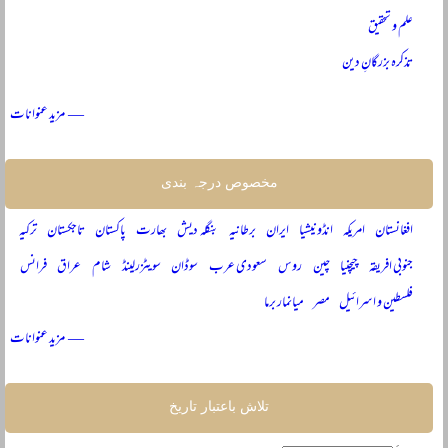
علم و تحقیق
تذکرہ بزرگانِ دین
— مزید عنوانات
مخصوص درجہ بندی
افغانستان
امریکہ
انڈونیشیا
ایران
برطانیہ
بنگلہ دیش
بھارت
پاکستان
تاجکستان
ترکیہ
جنوبی افریقہ
چیچنیا
چین
روس
سعودی عرب
سوڈان
سویٹزرلینڈ
شام
عراق
فرانس
فلسطین و اسرائیل
مصر
میانمار برما
— مزید عنوانات
تلاش باعتبار تاریخ