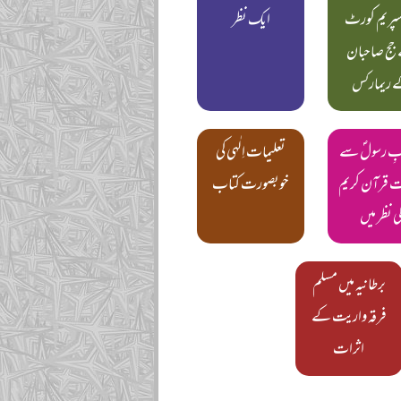
سپریم کورٹ
ایک نظر
جج صاحبان
 ریمارکس
بِ رسولؐ سے
تعلیمات اِلٰہی کی
 قرآن کریم
خوبصورت کتاب
ی نظر میں
برطانیہ میں مسلم
فرقہ واریت کے
اثرات