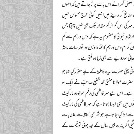
 بعض گھرانے اس بات پر اڑ جاتے ہیں کہ انہوں
ئع کر دینے میں انہیں کوئی حرج محسوس نہیں
 کی اس کم از کم مقدار تک بھی نہیں پہنچتا جس
رشادِ نبویؐ کا مفہوم یہ ہے کہ دس درہم سے کم
ان کرام دس درہم کا محتاط وزن دو تولہ سات ماشہ
ھائی سو روپے سے بھی زیادہ بنتی ہے۔
 بیٹی حضرت سیدہ فاطمہؓ کے لیے مقرر کیا تھا جو
زن حضرت مولانا مفتی محمد شفیع صاحبؒ نے ایک سو
ی ہے۔ اس لیے مہر فاطمی کی رقم موجودہ مارکیٹ
نوں میں بھی ایسا ہوتا ہے کہ مہر فاطمی کی مارکیٹ
اسے ادا کیا جاتا ہے جو شرعی لحاظ سے غلط بات
ئیگی اگر پندرہ بیس سال کے بعد ہوئی تو قیمت کے