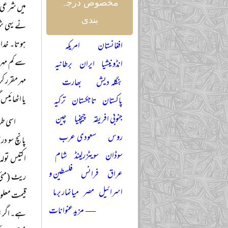
مخصوص درجہ
میں شرعی م
بندی
نے یہی شر
ہوتا۔ خدا 
افغانستان
امریکہ
سے کم مہر 
انڈونیشیا
ایران
برطانیہ
مہر مقرر ک
بنگلہ دیش
بھارت
یا اٹھائیس
پاکستان
تاجکستان
ترکیہ
جنوبی افریقہ
چیچنیا
چین
اسی طر
روس
سعودی عرب
پانچ سو در
سوڈان
سویٹزرلینڈ
شام
اکتیس تولہ
عراق
فرانس
فلسطین و
اسرائیل
مصر
میانمار برما
قیمت معلوم
— مزید عنوانات
ہے۔ اگر نک