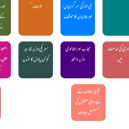
جی اوز کی سرگرمیاں
الابصار‘‘
اور 
اور طالبان کا موقف
کے 
کے
ہ جی کی خدمت
حجاب اور اطالوی
امریکی وزیر خارجہ
اصحا
میں
وزیر داخلہ
کولن پاول کا عندیہ
عقیدت
ک
قومی مقاصد کے
لیے دینی حلقوں کی
مسلسل جدوجہد