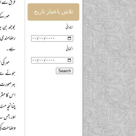
فرق سے ایک
تلاش باعتبار تاریخ
مہر کے
بوجھ بن ج
ابتدائی
رضامندی س
ہے۔
انتہائی
مہر کی
ہونے سے پ
بہرصورت مل
اس کا مقرو
چنانچہ مسن
اور جس نے
وضاحت کی 