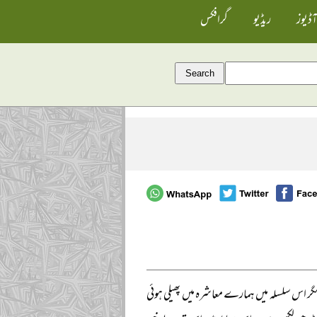
آڈیوز
ریڈیو
گرافکس
گر اس سلسلہ میں ہمارے معاشرہ میں پھیلی ہوئی