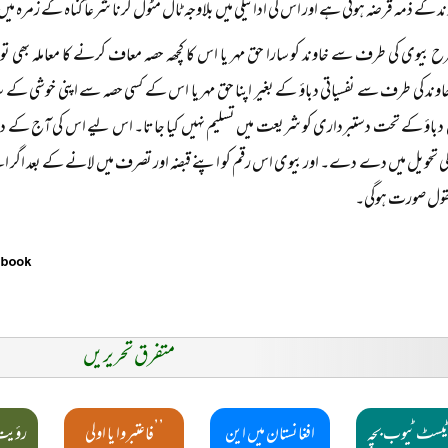
د کے ذمہ قرضہ ہوتی ہے اور اس کی ادائیگی میں بلاوجہ ٹال مٹول کرنا شرعاً گناہ کے زمرہ م
ح بیوی کی طرف سے خاوند کو سارا حق مہر یا اس کا کچھہ حصہ معاف کرنے کا معاملہ بھی
 خاوند کی طرف سے نفسیاتی دباؤ کے بغیر اپنا حق مہر یا اس کے کسی حصہ سے اپنی خوشی کے
دباؤ کے تحت دستبرداری کو شریعت میں تسلیم نہیں کیا جاتا۔ اس لیے اس کی آج کے دور
ی تحویل میں دے دے۔ اور بیوی اس رقم کو اپنے قبضہ اور تصرف میں لانے کے بعد اگر اس
معقول صورت ہوگی۔
متفرق تحریریں
 ٹیسٹ ٹیوب بچہ
افغانستان میں این
’’فاعتبروا يا اولی
رؤیت 