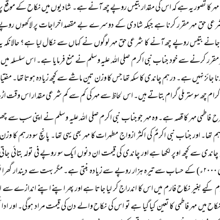
ہر کا تصور یہ ہے کہ اس کی مقدار بتیس روپے چھ آنے ہے۔ شادیوں میں نکاح کے موقع پر
عی حق مہر مقرر کرنا ہے جبکہ شادی کے دوسرے بے مقصد اخراجات پر لاکھوں روپے ضا
جانے بتیس روپے چھ آنے کا شرعی حق مہر لوگوں نے کہاں سے نکال لیا ہے؟ حالانکہ یہ مہر
مقرر کرنے سے خود جناب نبی اکرم صلی اللہ علیہ وسلم نے منع فرمایا ہے۔ اس سلسلہ میں ا
رنا جائز نہیں ہے۔ درہم چاندی کا سکہ تھا جس کا وزن تین ماشے سے کچھ زیادہ ہوتا تھا۔ مفتی
 گرام چھ سو ستر ملی گرام بتاتے ہیں۔ اس لحاظ سے مہر کی کم سے کم شرعی مقدار اس وقت اڑ
ح فاطمی مہر کا قصہ ہے۔ وہ مہر جو جناب نبی اکرم صلی اللہ علیہ وسلم نے اپنی سب سے چھوٹی
ہم تھا۔ اور جناب نبی اکرمؐ کی اکثر ازواج مطہرات کا مہر بھی یہی تھا۔ پانچ سو درہم کا و
 چاندی سے کچھ اوپر لکھا ہے اور چاندی کی قیمت ان دنوں ایک سو روپے فی تولہ بتائی جات
ریٹ (مئی ۲۰۰۰ء) کے حساب سے تیرہ ہزار روپے سے زیادہ بنتی ہے۔ مگر بہت سے دیندار گھرا
 کیے بغیر نکاح فارم میں اس کا اندراج کر لیا جاتا ہے اور پھر اپنے اپنے اندازے سے 
اح میں مہر فاطمی کا تعین کیا گیا ہے تو اس کی نکاح والے دن کی قیمت مراد ہوگی۔ اور ادا