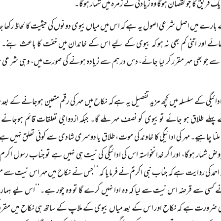
 فریق کا جو نقصان ہوگا وہ زیادتی کے زمرہ میں شمار ہوگا۔
 بارے میں اصل شرعی اصول یہ ہے کہ اس میں میاں بیوی دونوں کی حیثیت کا لحاظ رکھا جائے۔
ائے اور اتنی کم بھی نہ ہو کہ بیوی کے لیے اس کے خاندان میں خفت کا باعث بنے۔ ان
ے جو بھی مہر مقرر کر لیا جائے، دس درہم سے زیادہ ہونے کی صورت میں، وہی شرعی مہ
 ادائیگی کے سلسلہ میں کچھ مزید تفصیل یہ ہے کہ نکاح میں مہر کی رقم متعین ہوجانے کے بع
ہلے طلاق ہو جائے تو بیوی کو نصف مہر ملے گا۔ جبکہ ازدواجی تعلقات قائم ہوجانے
نا چاہیے۔ مہر کی ادائیگی کا خاوند کی موت، طلاق یا دوسری شادی سے کوئی تعلق نہیں ہے۔
ض شمار ہوگا، اور اگر خدانخواستہ اس کی ادائیگی کی نیت ہی نہیں ہے تو جناب رسول اکرم 
د احمد کی روایت ہے کہ جناب نبی اکرمؐ نے فرمایا کہ ’’جس نے نکاح میں مہر اس نیت سے مقر
 کسی سے قرضہ اس نیت سے لیا کہ وہ ادا نہیں کرے گا تو وہ چور ہے۔‘‘اس لیے ہما
ضرورت ہے کہ نکاح اور اس کے بعد میاں بیوی کے ملاپ کے ساتھ ہی نکاح میں مقرر کی ج