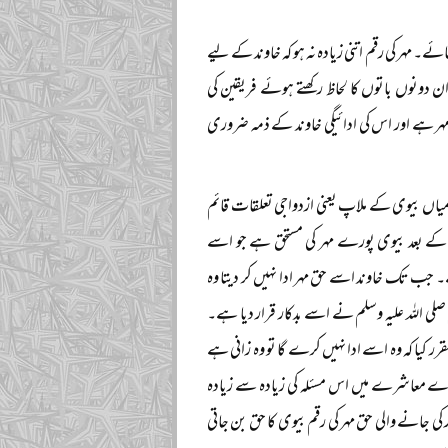
 مہر کی رقم اتنی زیادہ نہ ہو کہ خاوند کے لیے
 دونوں باتوں کا لحاظ رکھتے ہوئے فریقین کی
ر ہے اور اس کی ادائیگی خاوند کے ذمہ ضروری
د میاں بیوی کے ملاپ یعنی ازدواجی تعلقات قائم
 کے بعد بیوی پورے مہر کی مستحق ہے جو اسے
 جب تک خاوند اسے حق مہر ادا نہیں کر دیتا وہ
صلی اللہ علیہ وسلم نے اسے بدکار قرار دیا ہے۔
ر کیا کہ وہ اسے ادا نہیں کرے گا تو وہ زانی ہے
رے معاشرے میں اس مسئلہ کی زیادہ سے زیادہ
انے والی حق مہر کی رقم بیوی کا حق بن جاتی