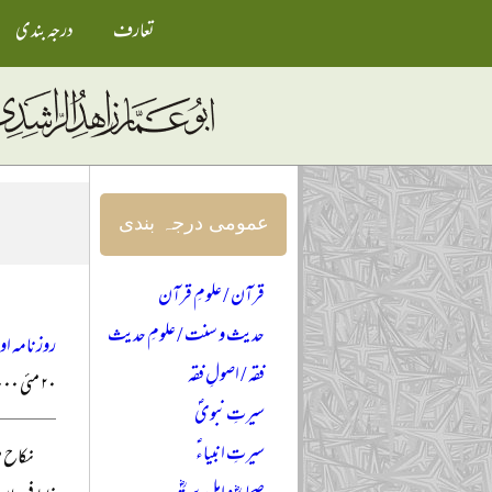
تعارف
درجہ بندی
عمومی درجہ بندی
قرآن / علومِ قرآن
حدیث و سنت / علومِ حدیث
روزنامہ ا
فقہ / اصولِ فقہ
۲۰ مئی ۲۰۰۰ء
سیرتِ نبویؐ
سیرتِ انبیاءؑ
نکاح م