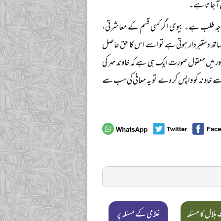
یں آجاتا ہے۔
 توجہ طلب ہے۔ بیوی اگر کسی قسم کے معاشرتی،
 ساتھ دستبردار ہوتی ہے تو اسے اس کا حق حاصل
 میں معقول صورت ایک ہی ہے کہ خاوند مہر کی
ے خاوند کو واپس کر دے تو یہ معافی کی سب سے
ہلال کا مسئلہ
غلامی کے مسئلہ پر