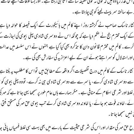
 اس قدر زیادہ ہیں کہ کوئی نہ کوئی لطیفہ سامنے آتا ہی رہتا ہے۔ اور بسا اوقات اچھے خاص
کہ بے ساختہ سر پیٹ لینے کو جی چاہتا ہے۔
نثار ناسک صاحب نے گزشتہ روز اپنے کالم میں ہائیکورٹ کے ایک فیصلہ کا حوالہ دی
ے ایک محترم جج نے حکم دیا ہے کہ چونکہ اس نے دوسری شادی پہلی بیوی کی اجازت کے بغ
 کرے۔ کالم میں محترم قانون دان کا تذکرہ بھی کیا گیا ہے جنہوں نے اس سلسلہ میں عدالت 
اور استدلال کو سراہتے ہوئے ان کے لیے اعزازیہ کی سفارش بھی کی ہے۔
ثار ناسک کے کالم میں درج تفصیلات اگر واقعہ کے مطابق ہیں تو اس کا مطلب یہ بنتا ہے 
سے دوسری شادی کرے، یا سرے سے دوسری شادی ہی نہ کرے، تو وہ پہلی بیوی کو حق مہر ا
ر غلط اور شرعی احکام کے منافی ہے۔ مگر ہمارے ہاں عام طور پر سمجھا یہی جاتا ہے کہ مہر کی
ئے، خاوند فوت ہو جائے، یا خاوند دوسری شادی کر لے تب بیوی حق مہر کی مستحق بنتی ہے۔
ق نہیں سمجھا جاتا۔
ح حق مہر کی مقدار اور اس کی شرعی حیثیت کے بارے میں بھی بہت سی غلط فہمیاں پائی 