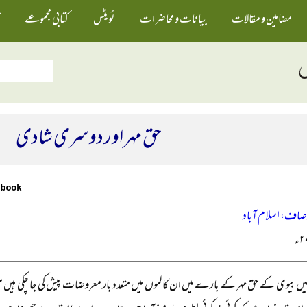
مضامین و مقالات
بیانات و محاضرات
ٹویٹس
کتابی مجموعے
حق مہر اور دوسری شادی
وصاف، اسلام آباد
یں بیوی کے حق مہر کے بارے میں ان کالموں میں متعدد بار معروضات پیش کی جا چکی ہیں م