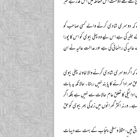
ے پڑھے لکھے دوست اس معاملہ میں اس قدر بے خبر
ا ہے کہ دوسری شادی کرنے والے کسی صاحب کو
یر کی ہے اس لیے وہ پہلی بیوی کو اس کا پورا
عالیہ کی رہنمائی کی ہے اور عدالت عالیہ نے ان
کہ اگر دوسری شادی کرنے والا خاوند پہلی بیوی
دا کرنے کا پابند نہیں رہتا۔ حالانکہ یہ بات
 ادائیگی کا تعلق عام حالات سے نہیں ہے بلکہ اگر
 ورنہ اکثر گھرانوں میں زندگی بھر بیوی کو حق
جاتی ہیں، مثلاً وسطی پنجاب کے بہت سے دیہات