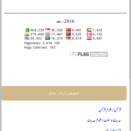
2016ء سے
عمومی درجہ بندی
قرآن / علومِ قرآن
حدیث و سنت / علومِ حدیث