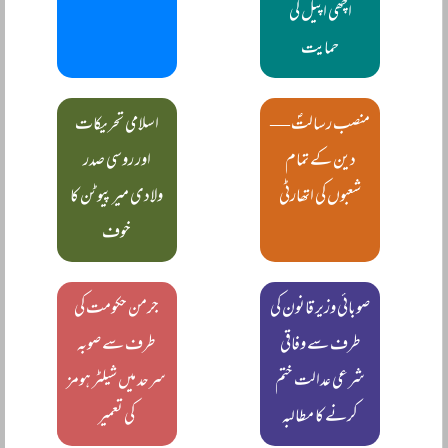
اچھی اپیل کی
حمایت
منصب رسالتؐ —
اسلامی تحریکات
دین کے تمام
اور روسی صدر
شعبوں کی اتھارٹی
ولادی میر پیوٹن کا
خوف
صوبائی وزیر قانون کی
جرمن حکومت کی
طرف سے وفاقی
طرف سے صوبہ
شرعی عدالت ختم
سرحد میں شیلٹر ہومز
کرنے کا مطالبہ
کی تعمیر