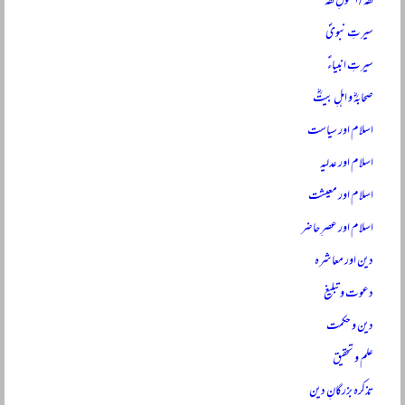
فقہ / اصولِ فقہ
سیرتِ نبویؐ
سیرتِ انبیاءؑ
صحابہؓ و اہلِ بیتؓ
اسلام اور سیاست
اسلام اور عدلیہ
اسلام اور معیشت
اسلام اور عصرِ حاضر
دین اور معاشرہ
دعوت و تبلیغ
دین و حکمت
علم و تحقیق
تذکرہ بزرگانِ دین