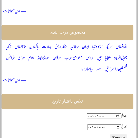
— مزید عنوانات
مخصوص درجہ بندی
افغانستان
امریکہ
انڈونیشیا
ایران
برطانیہ
بنگلہ دیش
بھارت
پاکستان
تاجکستان
ترکیہ
جنوبی افریقہ
چیچنیا
چین
روس
سعودی عرب
سوڈان
سویٹزرلینڈ
شام
عراق
فرانس
فلسطین و اسرائیل
مصر
میانمار برما
— مزید عنوانات
تلاش باعتبار تاریخ
ابتدائی
انتہائی