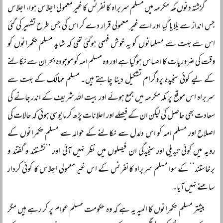
گزشتہ دنوں مکہ مکرمہ میں مسلم سربراہ کانفرنس کا غیر معمولی اجلاس ہوا، اجلاس
جس انداز سے بلایا گیا اور اسے غیر معمولی قرار دے کر اس کی جس طرح تشہیر کی گئی
اس سے بہت سے مسلمانوں کو یہ خوش فہمی ہوگئی تھی کہ شاید مسلم حکمرانوں کو
وقت کی ضروریات کا احساس ہوگیا ہے اور وہ مسلم امہ کو موجودہ بحران سے نکالنے
کے لیے کوئی سنجیدہ پروگرام تشکیل دینا چاہتے ہیں۔ مسلم ممالک کے بہت سے
سربراہ اس موقع پر مکہ مکرمہ میں جمع ہوئے اور بیت اللہ شریف کے اندر جانے کی
سعادت بھی حاصل کی لیکن ان کے فیصلے اور اعلانات پڑھ کر مایوسی ہوئی کہ حالات کی
اصلاح اور مسلم امہ کو اس دلدل سے نکالنے کے حوالہ سے مسلم حکمرانوں کے
رویہ میں کوئی تبدیلی اور سنجیدگی ان فیصلوں میں نظر نہیں آئی اور ’’نشستند و گفتند و
برخاستند‘‘ کے سوا مسلم سربراہ کانفرنس کے اس غیر معمولی اجلاس کا کوئی کردار
سامنے نہیں آیا۔
بیشتر مسلم حکمرانوں کا المیہ یہ ہے کہ وہ حکومت مسلم عوام پر کر رہے ہیں مگر