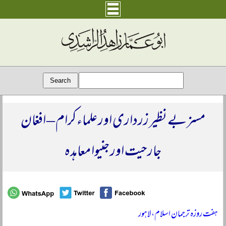
مسز بے نظیر زرداری اور علماء کرام ‒ افغان
جارحیت اور جنیوا معاہدہ
ہفت روزہ ترجمان اسلام، لاہور