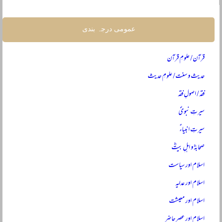
عمومی درجہ بندی
قرآن / علومِ قرآن
حدیث و سنت / علومِ حدیث
فقہ / اصولِ فقہ
سیرتِ نبویؐ
سیرتِ انبیاءؑ
صحابہؓ و اہلِ بیتؓ
اسلام اور سیاست
اسلام اور عدلیہ
اسلام اور معیشت
اسلام اور عصرِ حاضر