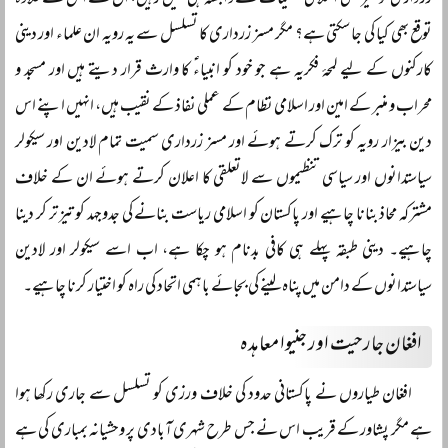
زرداری تو خیر کبھی اسلامی تعلیمات سے وابستہ ہی نہیں رہیں، ان سے اس کے علاوہ
توقع بھی کیا کی جا سکتی ہے؟ مگر مسز زرداری کا تسلسل سے یہ رویہ ان علماء اور دینی
کارکنوں کے لیے لمحۂ فکریہ ہے جو خود کو انبیاءؑ کا وارث قرار دیتے ہیں اور مسجد و
محراب و منبر کے امین اور اسلامی نظام کے عملی نفاذ کے نقیب ہیں، انہیں اپنے اس
دین بیزار رویہ کو ترک کرتے ہوئے اور مسز زرداری سمیت تمام لادین اور سیکولر
سیاستدانوں اور سیاسی تنظیموں سے لاتعلقی کا اعلان کرتے ہوئے ان کے خلاف
مشترکہ محاذ بنانا چاہیے اور پاکستان کو اسلامی ریاست بنانے کی جدوجہد کو تیز تر کر دینا
چاہیے۔ دینی طبقہ پہلے ہی کافی بدنام ہو چکا ہے، اب اسے سیکولر اور لادین
سیاستدانوں کے دامن میں پناہ لینے کی بجائے باہمی اتحاد کی راہ کو اختیار کرنا چاہیے۔
افغان جارحیت اور جنیوا معاہدہ
افغان طیاروں نے پاکستانی حدود کی خلاف ورزی کو تسلسل سے جاری رکھا ہوا
ہے مگر پشاور کے قریب اس نے جس طرح شہری آبادی پر وحشیانہ بمباری کی ہے