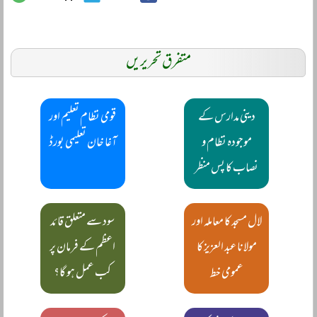
متفرق تحریریں
دینی مدارس کے
قومی نظام تعلیم اور
موجودہ نظام و
آغا خان تعلیمی بورڈ
نصاب کا پس منظر
لال مسجد کا معاملہ اور
سود سے متعلق قائد
مولانا عبد العزیز کا
اعظم کے فرمان پر
عمومی خط
کب عمل ہو گا؟