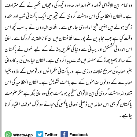
وہ تمام بین الاقوامی قواعد و ضوابط اور حدود و قیود کی دھجیاں بکھیرنے کے مترادف
ہے۔ افغان انتظامیہ کی اس دہشت گردی کے نتیجہ میں ایک پاکستانی شہید اور متعدد
زخمی ہوئے ہیں جنہیں طبی امداد دی جا رہی ہے۔ افغان طیاروں نے یہ سب کچھ اس
وقت کیا ہے جب مجاہدین نے پورے افغانستان میں ان کا ناطقہ بند کر رکھا ہے۔ اپنی
اس اندرونی کشمکش اور پسپائی سے دنیا کی نظریں ہٹانے کے لیے انہوں نے پاکستان
کے ساتھ چھیڑ چھاڑ کے سلسلہ میں شدت پیدا کر دی ہے۔ افغان طیاروں کی یہ کاروائی
جنیوا معاہدہ کی صریح خلاف ورزی ہے اور پاکستانی حکمرانوں اور قوموں کے علاوہ جنیوا
معاہدے کے دونوں ضامنوں کے لیے باعث تشویش ہے۔ افغان انتظامیہ کی اس
متشددانہ دہشت گردی کی بین الاقوامی سطح پر جو مذمت ہوگی وہ اپنی جگہ ہے مگر حکومت
پاکستان کو بھی اس معاملہ میں ڈھیلی ڈھالی پالیسی کی بجائے دوٹوک موقف اختیار کرنا
چاہیے۔