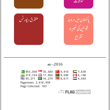
سوالات
پاکستان میں مروجہ
متفرق رپورٹس
قوانین کی تعبیر و
تشریح
2016ء سے