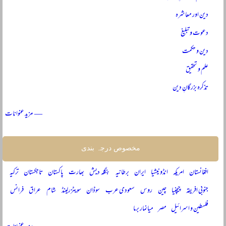
دین اور معاشرہ
دعوت و تبلیغ
دین و حکمت
علم و تحقیق
تذکرہ بزرگانِ دین
— مزید عنوانات
مخصوص درجہ بندی
افغانستان
امریکہ
انڈونیشیا
ایران
برطانیہ
بنگلہ دیش
بھارت
پاکستان
تاجکستان
ترکیہ
جنوبی افریقہ
چیچنیا
چین
روس
سعودی عرب
سوڈان
سویٹزرلینڈ
شام
عراق
فرانس
فلسطین و اسرائیل
مصر
میانمار برما