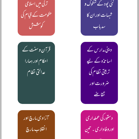
نئی پود کے شکوک و
ترکی میں اسلامی
شبہات اور ان کا
حکومت کے قیام کی
سدباب
کوشش
دینی مدارس کے
قرآن و سنت کے
اساتذہ کے لیے
احکام اور ہمارا
تربیتی نظام کی
عدالتی نظام
ضرورت اور
تقاضے
دستور کی عملداری
آزادی مارچ اور
اور وفاداری ۔ تین
انقلاب مارچ