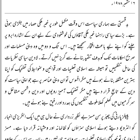
۱۶ ستمبر ۱۹۸۸ء
بدقسمتی سے ہماری سیاست اس وقت مکمل طور پر غیر ملکی حصار میں جکڑی ہوئی
ہے۔ بڑے سیاسی راہنما غیر ملکی آقاؤں کی خوشنودی کے لیے ان کے اشارہ ابرو پر
چلنے کو اپنے لیے باعث افتخار سمجھتے ہیں۔ اس تگ و دو میں وہ دینی مسلمات اور
صریح احکامات تک کو ہدف تنقید بنانے سے گریز نہیں کرتے۔ لادین سیاسی نظریات
کی حامل تنظیمیں تو ہمیشہ سے اسلامی تعلیمات اور قوانین و ضوابط کی تضحیک کو اپنا
بہترین مشغلہ بنائے ہوئے ہیں مگر افسوس تو ان دینی عناصر پر ہے جو اپنی سیاست کو
دین کے تابع قرار دیتے ہیں مگر تضحیک آمیز رویوں اور دین دشمن مشاغل و
سرگرمیوں میں کھلم کھلا ملوث تنظیموں کی ہمدرد اور رفیق بنے ہوئے ہیں۔
پیپلز پارٹی کی چیئرپرسن مسز بے نظیر زرداری نے حال ہی میں ایک انگریزی اخبار
کو انٹرویو دیتے ہوئے اسلامی سزاؤں کو ظالمانہ اور وحشیانہ قرار دیا ہے۔ مسز